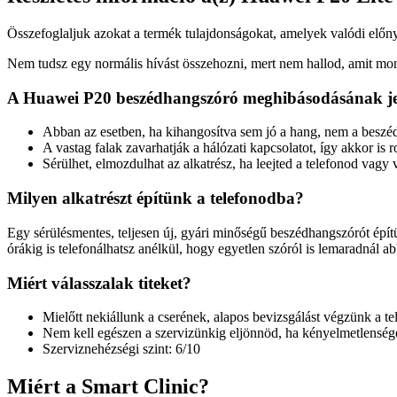
Összefoglaljuk azokat a termék tulajdonságokat, amelyek valódi előny
Nem tudsz egy normális hívást összehozni, mert nem hallod, amit mon
A Huawei P20 beszédhangszóró meghibásodásának je
Abban az esetben, ha kihangosítva sem jó a hang, nem a beszédhan
A vastag falak zavarhatják a hálózati kapcsolatot, így akkor is
Sérülhet, elmozdulhat az alkatrész, ha leejted a telefonod vagy
Milyen alkatrészt építünk a telefonodba?
Egy sérülésmentes, teljesen új, gyári minőségű beszédhangszórót építü
órákig is telefonálhatsz anélkül, hogy egyetlen szóról is lemaradnál a
Miért válasszalak titeket?
Mielőtt nekiállunk a cserének, alapos bevizsgálást végzünk a t
Nem kell egészen a szervizünkig eljönnöd, ha kényelmetlenséget
Szerviznehézségi szint: 6/10
Miért a Smart Clinic?