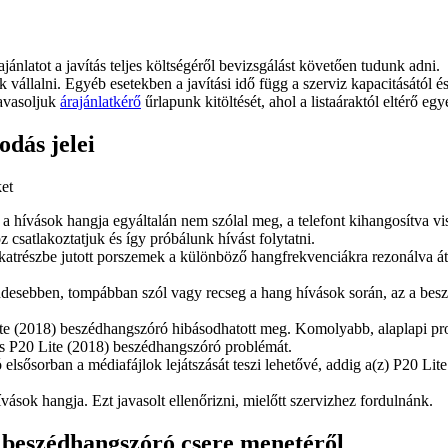
ajánlatot a javítás teljes költségéről bevizsgálást követően tudunk adni.
juk vállalni. Egyéb esetekben a javítási idő függ a szerviz kapacitásától 
javasoljuk
árajánlatkérő
űrlapunk kitöltését, ahol a listaáraktól eltérő egy
dás jelei
ket
 a hívások hangja egyáltalán nem szólal meg, a telefont kihangosítva v
 csatlakoztatjuk és így próbálunk hívást folytatni.
lkatrészbe jutott porszemek a különböző hangfrekvenciákra rezonálva á
desebben, tompábban szól vagy recseg a hang hívások során, az a besz
te (2018) beszédhangszóró hibásodhatott meg. Komolyabb, alaplapi prob
bás P20 Lite (2018) beszédhangszóró problémát.
elsősorban a médiafájlok lejátszását teszi lehetővé, addig a(z) P20 Li
vások hangja. Ezt javasolt ellenőrizni, mielőtt szervizhez fordulnánk.
e beszédhangszóró csere menetéről