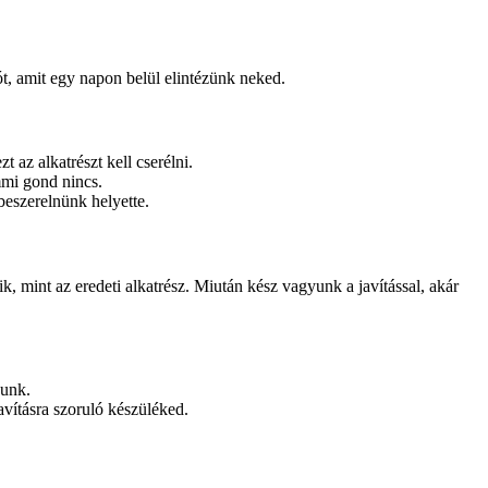
t, amit egy napon belül elintézünk neked.
 az alkatrészt kell cserélni.
mmi gond nincs.
beszerelnünk helyette.
, mint az eredeti alkatrész. Miután kész vagyunk a javítással, akár
junk.
avításra szoruló készüléked.