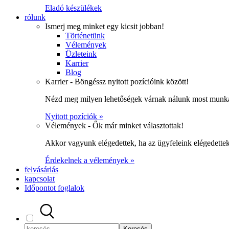
Eladó készülékek
rólunk
Ismerj meg minket egy kicsit jobban!
Történetünk
Vélemények
Üzleteink
Karrier
Blog
Karrier - Böngéssz nyitott pozícióink között!
Nézd meg milyen lehetőségek várnak nálunk most munka
Nyitott pozíciók »
Vélemények - Ők már minket választottak!
Akkor vagyunk elégedettek, ha az ügyfeleink elégedett
Érdekelnek a vélemények »
felvásárlás
kapcsolat
Időpontot foglalok
Keresés