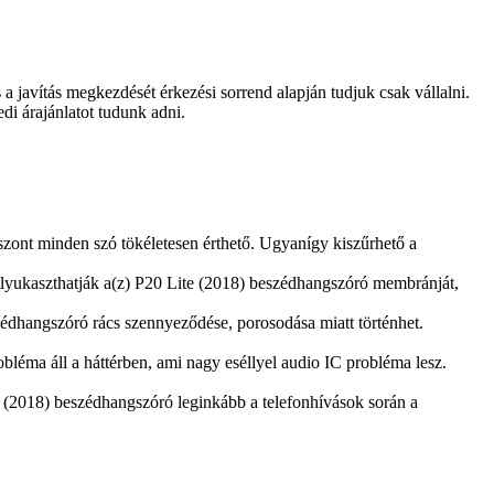
és a javítás megkezdését érkezési sorrend alapján tudjuk csak vállalni.
edi árajánlatot tudunk adni.
iszont minden szó tökéletesen érthető. Ugyanígy kiszűrhető a
tlyukaszthatják a(z) P20 Lite (2018) beszédhangszóró membránját,
édhangszóró rács szennyeződése, porosodása miatt történhet.
léma áll a háttérben, ami nagy eséllyel audio IC probléma lesz.
te (2018) beszédhangszóró leginkább a telefonhívások során a