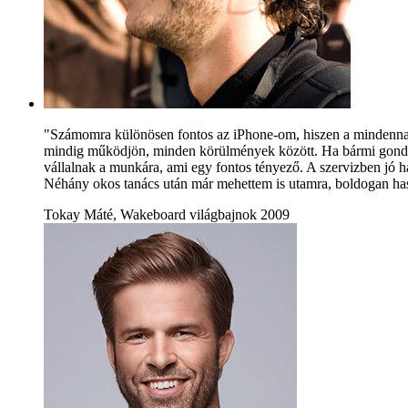
"Számomra különösen fontos az iPhone-om, hiszen a mindennap
mindig működjön, minden körülmények között. Ha bármi gond adó
vállalnak a munkára, ami egy fontos tényező. A szervizben jó h
Néhány okos tanács után már mehettem is utamra, boldogan has
Tokay Máté, Wakeboard világbajnok 2009