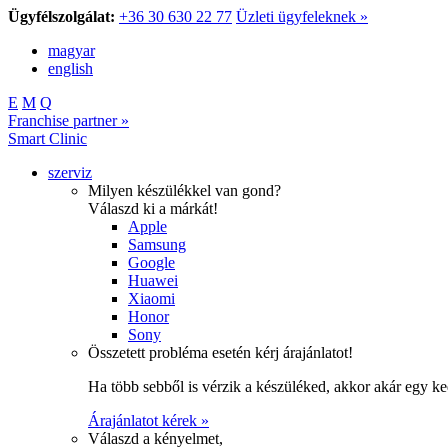
Ügyfélszolgálat:
+36 30 630 22 77
Üzleti ügyfeleknek »
magyar
english
E
M
Q
Franchise partner »
Smart Clinic
szerviz
Milyen készülékkel van gond?
Válaszd ki a márkát!
Apple
Samsung
Google
Huawei
Xiaomi
Honor
Sony
Összetett probléma esetén kérj árajánlatot!
Ha több sebből is vérzik a készüléked, akkor akár egy k
Árajánlatot kérek »
Válaszd a kényelmet,