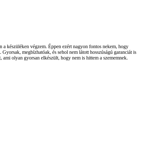
en a készüléken végzem. Éppen ezért nagyon fontos nekem, hogy
 Gyorsak, megbízhatóak, és sehol nem látott hosszúságú garanciát is
st, ami olyan gyorsan elkészült, hogy nem is hittem a szememnek.