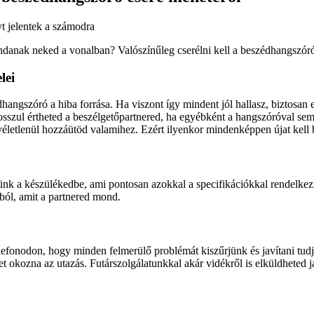
t jelentek a számodra
danak neked a vonalban? Valószínűleg cserélni kell a beszédhangszóró
lei
gszóró a hiba forrása. Ha viszont így mindent jól hallasz, biztosan ezt
 rosszul értheted a beszélgetőpartnered, ha egyébként a hangszóróval se
 véletlenül hozzáütöd valamihez. Ezért ilyenkor mindenképpen újat kell 
nk a készülékedbe, ami pontosan azokkal a specifikációkkal rendelkezik
bból, amit a partnered mond.
elefonodon, hogy minden felmerülő problémát kiszűrjünk és javítani tud
 okozna az utazás. Futárszolgálatunkkal akár vidékről is elküldheted j