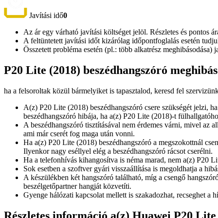
Javítási idő
0
Az ár egy várható javítási költséget jelöl. Részletes és pontos ár
A feltüntetett javítási időt kizárólag időpontfoglalás esetén tud
Összetett probléma esetén (pl.: több alkatrész meghibásodása) 
P20 Lite (2018) beszédhangszóró meghibáso
ha a felsoroltak közül bármelyiket is tapasztalod, keresd fel szervizün
A(z) P20 Lite (2018) beszédhangszóró csere szükségét jelzi, ha
beszédhangszóró hibája, ha a(z) P20 Lite (2018)-t fülhallgatóhoz
A beszédhangszóró tisztításával nem érdemes várni, mivel az a
ami már cserét fog maga után vonni.
Ha a(z) P20 Lite (2018) beszédhangszóró a megszokottnál csen
Ilyenkor nagy eséllyel elég a beszédhangszóró rácsot cserélni.
Ha a telefonhívás kihangosítva is néma marad, nem a(z) P20 Li
Sok esetben a szoftver gyári visszaállítása is megoldhatja a hi
A készülékben két hangszóró található, míg a csengő hangszóró 
beszélgetőpartner hangját közvetíti.
Gyenge hálózati kapcsolat mellett is szakadozhat, recseghet a hí
Részletes információ a(z) Huawei P20 Lit