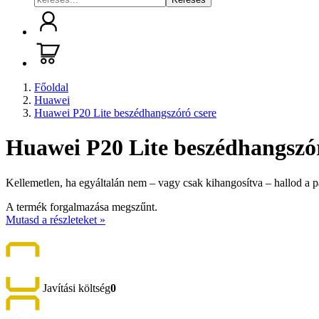
Főoldal
Huawei
Huawei P20 Lite beszédhangszóró csere
Huawei P20 Lite beszédhangszór
Kellemetlen, ha egyáltalán nem – vagy csak kihangosítva – hallod a p
A termék forgalmazása megszűnt.
Mutasd a részleteket »
Javítási költség
0