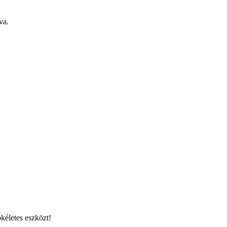
va.
kéletes eszközt!