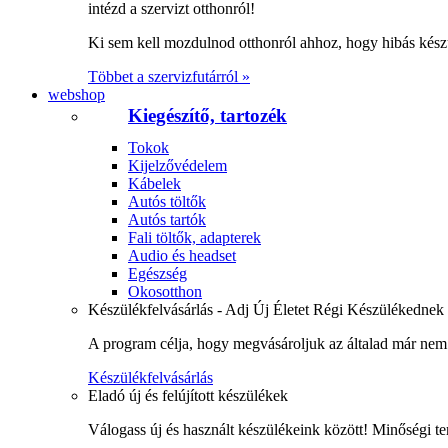
intézd a szervizt otthonról!
Ki sem kell mozdulnod otthonról ahhoz, hogy hibás kész
Többet a szervizfutárról »
webshop
Kiegészítő, tartozék
Tokok
Kijelzővédelem
Kábelek
Autós töltők
Autós tartók
Fali töltők, adapterek
Audio és headset
Egészség
Okosotthon
Készülékfelvásárlás - Adj Új Életet Régi Készülékednek
A program célja, hogy megvásároljuk az általad már nem 
Készülékfelvásárlás
Eladó új és felújított készülékek
Válogass új és használt készülékeink között! Minőségi te