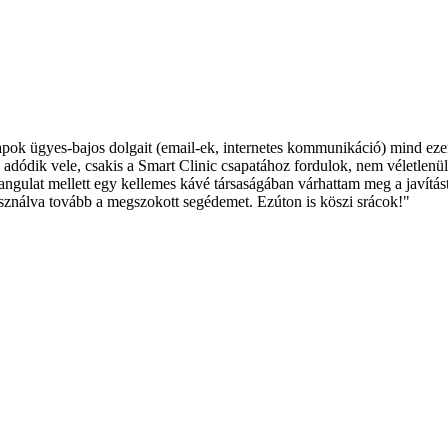
ok ügyes-bajos dolgait (email-ek, internetes kommunikáció) mind ez
dik vele, csakis a Smart Clinic csapatához fordulok, nem véletlenül.
angulat mellett egy kellemes kávé társaságában várhattam meg a javítá
ználva tovább a megszokott segédemet. Ezúton is köszi srácok!"