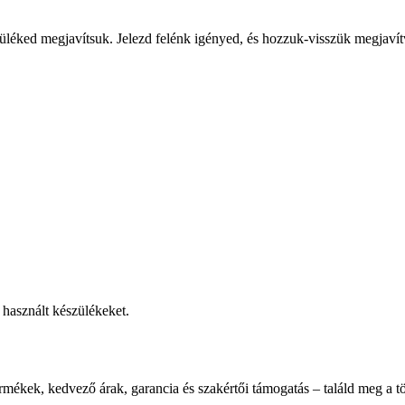
üléked megjavítsuk. Jelezd felénk igényed, és hozzuk-visszük megjavít
használt készülékeket.
rmékek, kedvező árak, garancia és szakértői támogatás – találd meg a tö