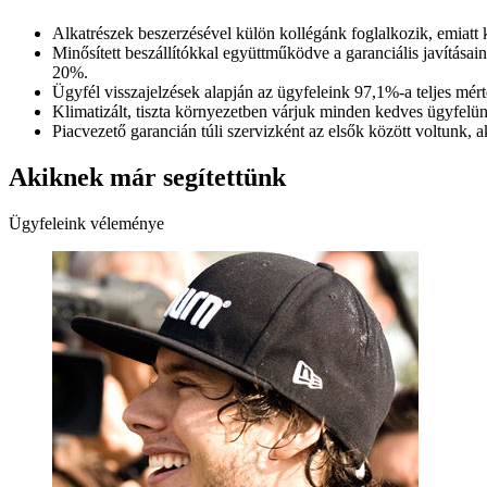
Alkatrészek beszerzésével külön kollégánk foglalkozik, emiatt
Minősített beszállítókkal együttműködve a garanciális javítása
20%.
Ügyfél visszajelzések alapján az ügyfeleink 97,1%-a teljes mért
Klimatizált, tiszta környezetben várjuk minden kedves ügyfelün
Piacvezető garancián túli szervizként az elsők között voltunk, ak
Akiknek már segítettünk
Ügyfeleink véleménye