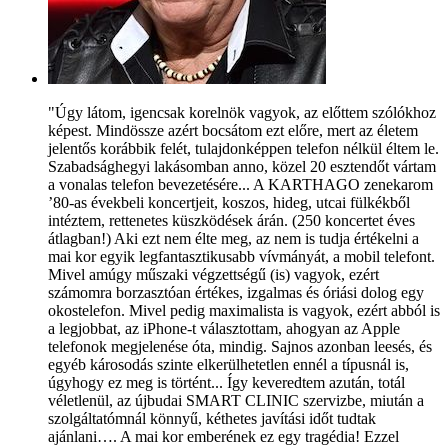
"Úgy látom, igencsak korelnök vagyok, az előttem szólókhoz
képest. Mindössze azért bocsátom ezt előre, mert az életem
jelentős korábbik felét, tulajdonképpen telefon nélkül éltem le.
Szabadsághegyi lakásomban anno, közel 20 esztendőt vártam
a vonalas telefon bevezetésére... A KARTHAGO zenekarom
’80-as évekbeli koncertjeit, koszos, hideg, utcai fülkékből
intéztem, rettenetes küszködések árán. (250 koncertet éves
átlagban!) Aki ezt nem élte meg, az nem is tudja értékelni a
mai kor egyik legfantasztikusabb vívmányát, a mobil telefont.
Mivel amúgy műszaki végzettségű (is) vagyok, ezért
számomra borzasztóan értékes, izgalmas és óriási dolog egy
okostelefon. Mivel pedig maximalista is vagyok, ezért abból is
a legjobbat, az iPhone-t választottam, ahogyan az Apple
telefonok megjelenése óta, mindig. Sajnos azonban leesés, és
egyéb károsodás szinte elkerülhetetlen ennél a típusnál is,
úgyhogy ez meg is történt... Így keveredtem azután, totál
véletlenül, az újbudai SMART CLINIC szervizbe, miután a
szolgáltatómnál könnyű, kéthetes javítási időt tudtak
ajánlani…. A mai kor emberének ez egy tragédia! Ezzel