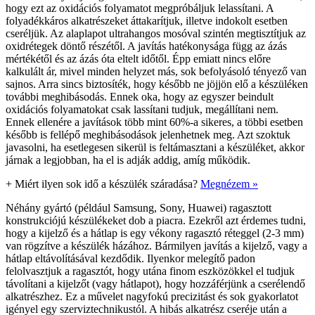
hogy ezt az oxidációs folyamatot megpróbáljuk lelassítani. A
folyadékkáros alkatrészeket áttakarítjuk, illetve indokolt esetben
cseréljük. Az alaplapot ultrahangos mosóval szintén megtisztítjuk az
oxidrétegek döntő részétől. A javítás hatékonysága függ az ázás
mértékétől és az ázás óta eltelt időtől. Épp emiatt nincs előre
kalkulált ár, mivel minden helyzet más, sok befolyásoló tényező van
sajnos. Arra sincs biztosíték, hogy később ne jöjjön elő a készüléken
további meghibásodás. Ennek oka, hogy az egyszer beindult
oxidációs folyamatokat csak lassítani tudjuk, megállítani nem.
Ennek ellenére a javítások több mint 60%-a sikeres, a többi esetben
később is fellépő meghibásodások jelenhetnek meg. Azt szoktuk
javasolni, ha esetlegesen sikerül is feltámasztani a készüléket, akkor
járnak a legjobban, ha el is adják addig, amíg működik.
+
Miért ilyen sok idő a készülék száradása?
Megnézem »
Néhány gyártó (például Samsung, Sony, Huawei) ragasztott
konstrukciójú készülékeket dob a piacra. Ezekről azt érdemes tudni,
hogy a kijelző és a hátlap is egy vékony ragasztó réteggel (2-3 mm)
van rögzítve a készülék házához. Bármilyen javítás a kijelző, vagy a
hátlap eltávolításával kezdődik. Ilyenkor melegítő padon
felolvasztjuk a ragasztót, hogy utána finom eszközökkel el tudjuk
távolítani a kijelzőt (vagy hátlapot), hogy hozzáférjünk a cserélendő
alkatrészhez. Ez a művelet nagyfokú precizitást és sok gyakorlatot
igényel egy szerviztechnikustól. A hibás alkatrész cseréje után a