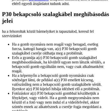
eltérő egyedi árajánlatot tudunk adni.
P30 bekapcsoló szalagkábel meghibásodás
jelei
ha a felsoroltak közül bármelyiket is tapasztalod, keresd fel
szervizünket
Ha a gomb nyomásra nem reagál vagy beragad, esetleg
furcsa, kattogó hangja van, a(z) P30 bekapcsoló gomb
szalagkábel cseréje oldhatja meg a problémát.
Erős a gyanúja a(z) P30 bekapcsoló gomb szalagkábel
meghibásodásának, ha kívülről ugyan nem látszik sérülés, a
bekapcsoló gomb egyáltalán nem, vagy csak alkalmanként
reagál.
Ha a képernyőn a bekapcsoló gomb nyomására csak
sötétséget látni, de például a(z) P30 emellett kicseng,
valószínűleg nem a bekapcsoló gomb szalagkábele sérült.
Ilyenkor a(z) P30 kijelző hibája idézheti elő a problémát.
Fotózáskor a(z) P30 bekapcsoló gombbal készíthetjük a
fényképet, vagy videót. Ha a gomb megnyomására nem
készül el a fotó vagy nem indul el a videófelvétel, akkor
szintén ennek az alkatrésznek a cseréje fogja megoldani a