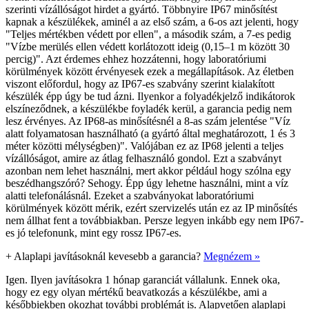
szerinti vízállóságot hirdet a gyártó. Többnyire IP67 minősítést
kapnak a készülékek, aminél a az első szám, a 6-os azt jelenti, hogy
"Teljes mértékben védett por ellen", a második szám, a 7-es pedig
"Vízbe merülés ellen védett korlátozott ideig (0,15–1 m között 30
percig)". Azt érdemes ehhez hozzátenni, hogy laboratóriumi
körülmények között érvényesek ezek a megállapítások. Az életben
viszont előfordul, hogy az IP67-es szabvány szerint kialakított
készülék épp úgy be tud ázni. Ilyenkor a folyadékjelző indikátorok
elszíneződnek, a készülékbe foyladék kerül, a garancia pedig nem
lesz érvényes. Az IP68-as minősítésnél a 8-as szám jelentése "Víz
alatt folyamatosan használható (a gyártó által meghatározott, 1 és 3
méter közötti mélységben)". Valójában ez az IP68 jelenti a teljes
vízállóságot, amire az átlag felhasználó gondol. Ezt a szabványt
azonban nem lehet használni, mert akkor például hogy szólna egy
beszédhangszóró? Sehogy. Épp úgy lehetne használni, mint a víz
alatti telefonálásnál. Ezeket a szabványokat laboratóriumi
körülmények között mérik, ezért szervizelés után ez az IP minősítés
nem állhat fent a továbbiakban. Persze legyen inkább egy nem IP67-
es jó telefonunk, mint egy rossz IP67-es.
+
Alaplapi javításoknál kevesebb a garancia?
Megnézem »
Igen. Ilyen javításokra 1 hónap garanciát vállalunk. Ennek oka,
hogy ez egy olyan mértékű beavatkozás a készülékbe, ami a
későbbiekben okozhat további problémát is. Alapvetően alaplapi