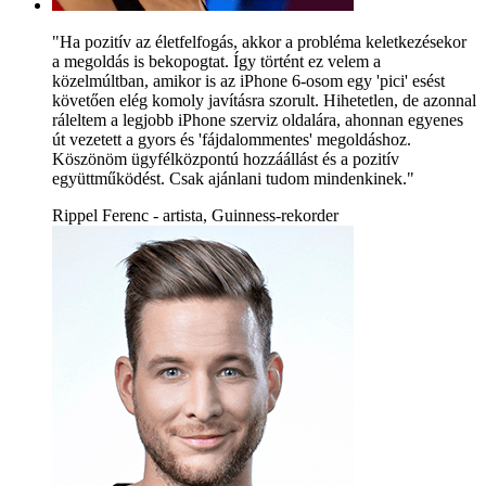
"Ha pozitív az életfelfogás, akkor a probléma keletkezésekor
a megoldás is bekopogtat. Így történt ez velem a
közelmúltban, amikor is az iPhone 6-osom egy 'pici' esést
követően elég komoly javításra szorult. Hihetetlen, de azonnal
ráleltem a legjobb iPhone szerviz oldalára, ahonnan egyenes
út vezetett a gyors és 'fájdalommentes' megoldáshoz.
Köszönöm ügyfélközpontú hozzáállást és a pozitív
együttműködést. Csak ajánlani tudom mindenkinek."
Rippel Ferenc - artista, Guinness-rekorder