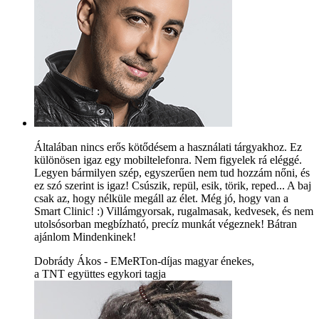
Általában nincs erős kötődésem a használati tárgyakhoz. Ez
különösen igaz egy mobiltelefonra. Nem figyelek rá eléggé.
Legyen bármilyen szép, egyszerűen nem tud hozzám nőni, és
ez szó szerint is igaz! Csúszik, repül, esik, törik, reped... A baj
csak az, hogy nélküle megáll az élet. Még jó, hogy van a
Smart Clinic! :) Villámgyorsak, rugalmasak, kedvesek, és nem
utolsósorban megbízható, precíz munkát végeznek! Bátran
ajánlom Mindenkinek!
Dobrády Ákos - EMeRTon-díjas magyar énekes,
a TNT együttes egykori tagja