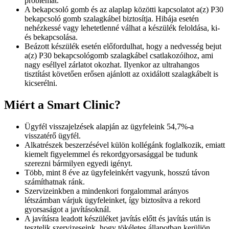
problémát.
A bekapcsoló gomb és az alaplap közötti kapcsolatot a(z) P30
bekapcsoló gomb szalagkábel biztosítja. Hibája esetén
nehézkessé vagy lehetetlenné válhat a készülék feloldása, ki-
és bekapcsolása.
Beázott készülék esetén előfordulhat, hogy a nedvesség bejut
a(z) P30 bekapcsológomb szalagkábel csatlakozóihoz, ami
nagy eséllyel zárlatot okozhat. Ilyenkor az ultrahangos
tisztítást követően erősen ajánlott az oxidálott szalagkábelt is
kicserélni.
Miért a Smart Clinic?
Ügyfél visszajelzések alapján az ügyfeleink 54,7%-a
visszatérő ügyfél.
Alkatrészek beszerzésével külön kollégánk foglalkozik, emiatt
kiemelt figyelemmel és rekordgyorsasággal be tudunk
szerezni bármilyen egyedi igényt.
Több, mint 8 éve az ügyfeleinkért vagyunk, hosszú távon
számíthatnak ránk.
Szervizeinkben a mindenkori forgalommal arányos
létszámban várjuk ügyfeleinket, így biztosítva a rekord
gyorsaságot a javításoknál.
A javításra leadott készüléket javítás előtt és javítás után is
tesztelik szervizeseink, hogy tökéletes állapotban kerüljön