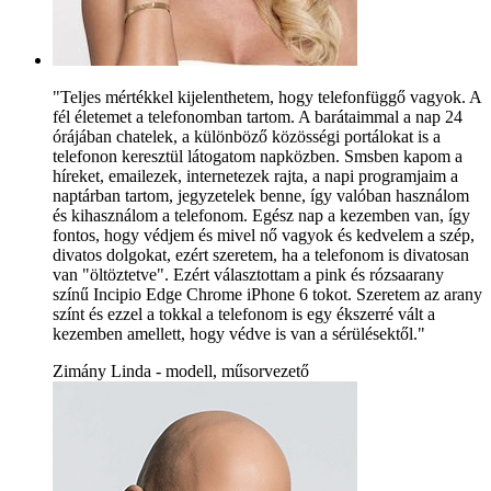
"Teljes mértékkel kijelenthetem, hogy telefonfüggő vagyok. A
fél életemet a telefonomban tartom. A barátaimmal a nap 24
órájában chatelek, a különböző közösségi portálokat is a
telefonon keresztül látogatom napközben. Smsben kapom a
híreket, emailezek, internetezek rajta, a napi programjaim a
naptárban tartom, jegyzetelek benne, így valóban használom
és kihasználom a telefonom. Egész nap a kezemben van, így
fontos, hogy védjem és mivel nő vagyok és kedvelem a szép,
divatos dolgokat, ezért szeretem, ha a telefonom is divatosan
van "öltöztetve". Ezért választottam a pink és rózsaarany
színű Incipio Edge Chrome iPhone 6 tokot. Szeretem az arany
színt és ezzel a tokkal a telefonom is egy ékszerré vált a
kezemben amellett, hogy védve is van a sérülésektől."
Zimány Linda - modell, műsorvezető