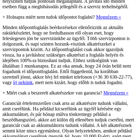
helyszínen tudjuk pontosan megállapítani. A javítási idő minden
esetben függ a meghibásodás jellegétől és a szerviz terheltségétől.
+
Holnapra miért nem tudok időpontot foglalni?
Megnézem »
Minden időpontfoglalás beérkezésekor ellenőrizzük az aktuális
raktárkészletet, hogy ne fordulhasson elő olyan eset, hogy
feleslegesen jön be szervizünkbe az ügyfél. Több szervizponton is
dolgozunk, és napi szinten hozunk-viszünk alkatrészeket a
szervizpontok között. Az időpontfoglalást csak akkor igazoljuk
vissza, ha a javításhoz szükséges alkatrészt a foglalás helyén és
idejében 100%-ra biztosítani tudjuk. Ehhez szükségünk van
általában 1 munkanapra. Ez az oka annak, hogy 24 órán belül nem
fogadunk el időpontfoglalást. Ettől függetlenül, ha korábban
szeretnél jönni, akkor hívj fel minket telefonon (+36 30 630-22-77),
vagy
írj nekünk
, mert nem kizárt, hogy előbb is tuduk fogadni.
+
Miért csak a beszerelt alkatrészekre van garancia?
Megnézem »
Garanciát értelemszerűen csak arra az alkatrészre tudunk vállalni,
amit cserélünk. Ha például kicserélünk az ügyfél kérésére egy
akkumulátort, és pár hónap múlva tönkremegy például a
beszédhangszóró, akkor azt külön díj ellenében tudjuk cserélni, mert
garanciát csak az akkumulátorra tudunk vállalni. A két alkatrésznek
semmi köze nincs egymáshoz. Olyan helyzetekben, amikor például
akkumulátort cserélünk (tegyük fel, hogy 10.000 Ft-ért), azért mert