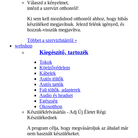
Válaszd a kényelmet,
intézd a szervizt otthonról!
Ki sem kell mozdulnod otthonról ahhoz, hogy hibás
készüléked megjavítsuk. Jelezd felénk igényed, és
hozzuk-visszük megjavítva.
Többet a szervizfutárról »
webshop
Kiegészítő, tartozék
Tokok
Kijelzővédelem
Kábelek
Autós töltők
Autós tartók
Fali töltők, adapterek
Audio és headset
Egészség
Okosotthon
Készülékfelvásárlás - Adj Új Életet Régi
Készülékednek
A program célja, hogy megvásároljuk az általad már
nem használt készülékeket.