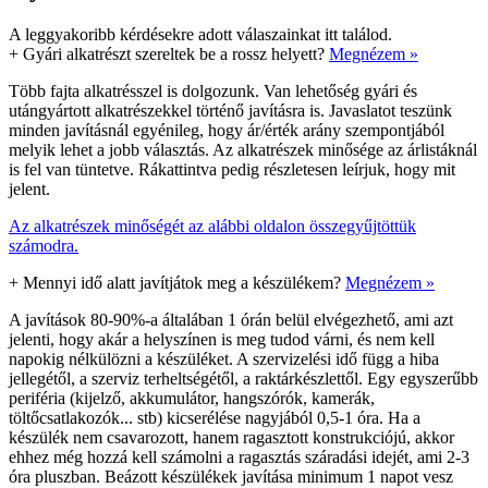
A leggyakoribb kérdésekre adott válaszainkat itt találod.
+
Gyári alkatrészt szereltek be a rossz helyett?
Megnézem »
Több fajta alkatrésszel is dolgozunk. Van lehetőség gyári és
utángyártott alkatrészekkel történő javításra is. Javaslatot teszünk
minden javításnál egyénileg, hogy ár/érték arány szempontjából
melyik lehet a jobb választás. Az alkatrészek minősége az árlistáknál
is fel van tüntetve. Rákattintva pedig részletesen leírjuk, hogy mit
jelent.
Az alkatrészek minőségét az alábbi oldalon összegyűjtöttük
számodra.
+
Mennyi idő alatt javítjátok meg a készülékem?
Megnézem »
A javítások 80-90%-a általában 1 órán belül elvégezhető, ami azt
jelenti, hogy akár a helyszínen is meg tudod várni, és nem kell
napokig nélkülözni a készüléket. A szervizelési idő függ a hiba
jellegétől, a szerviz terheltségétől, a raktárkészlettől. Egy egyszerűbb
periféria (kijelző, akkumulátor, hangszórók, kamerák,
töltőcsatlakozók... stb) kicserélése nagyjából 0,5-1 óra. Ha a
készülék nem csavarozott, hanem ragasztott konstrukciójú, akkor
ehhez még hozzá kell számolni a ragasztás száradási idejét, ami 2-3
óra pluszban. Beázott készülékek javítása minimum 1 napot vesz