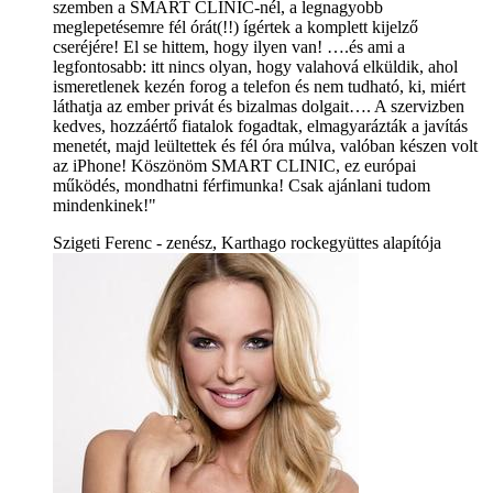
szemben a SMART CLINIC-nél, a legnagyobb
meglepetésemre fél órát(!!) ígértek a komplett kijelző
cseréjére! El se hittem, hogy ilyen van! ….és ami a
legfontosabb: itt nincs olyan, hogy valahová elküldik, ahol
ismeretlenek kezén forog a telefon és nem tudható, ki, miért
láthatja az ember privát és bizalmas dolgait…. A szervizben
kedves, hozzáértő fiatalok fogadtak, elmagyarázták a javítás
menetét, majd leültettek és fél óra múlva, valóban készen volt
az iPhone! Köszönöm SMART CLINIC, ez európai
működés, mondhatni férfimunka! Csak ajánlani tudom
mindenkinek!"
Szigeti Ferenc - zenész, Karthago rockegyüttes alapítója