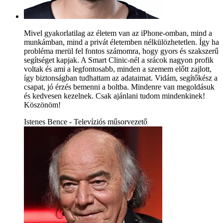
Mivel gyakorlatilag az életem van az iPhone-omban, mind a
munkámban, mind a privát életemben nélkülözhetetlen. Így ha
probléma merül fel fontos számomra, hogy gyors és szakszerű
segítséget kapjak. A Smart Clinic-nél a srácok nagyon profik
voltak és ami a legfontosabb, minden a szemem előtt zajlott,
így biztonságban tudhattam az adataimat. Vidám, segítőkész a
csapat, jó érzés bemenni a boltba. Mindenre van megoldásuk
és kedvesen kezelnek. Csak ajánlani tudom mindenkinek!
Köszönöm!
Istenes Bence - Televíziós műsorvezető