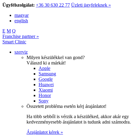
Ügyfélszolgálat:
+36 30 630 22 77
Üzleti ügyfeleknek »
magyar
english
E
M
Q
Franchise partner »
Smart Clinic
szerviz
Milyen készülékkel van gond?
Válaszd ki a márkát!
Apple
Samsung
Google
Huawei
Xiaomi
Honor
Sony
Összetett probléma esetén kérj árajánlatot!
Ha több sebből is vérzik a készüléked, akkor akár egy
kedvezményesebb árajánlatot is tudunk adni számodra.
Árajánlatot kérek »