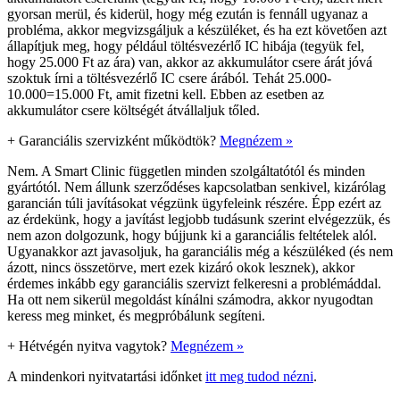
gyorsan merül, és kiderül, hogy még ezután is fennáll ugyanaz a
probléma, akkor megvizsgáljuk a készüléket, és ha ezt követően azt
állapítjuk meg, hogy például töltésvezérlő IC hibája (tegyük fel,
hogy 25.000 Ft az ára) van, akkor az akkumulátor csere árát jóvá
szoktuk írni a töltésvezérlő IC csere árából. Tehát 25.000-
10.000=15.000 Ft, amit fizetni kell. Ebben az esetben az
akkumulátor csere költségét átvállaljuk tőled.
+
Garanciális szervizként működtök?
Megnézem »
Nem. A Smart Clinic független minden szolgáltatótól és minden
gyártótól. Nem állunk szerződéses kapcsolatban senkivel, kizárólag
garancián túli javításokat végzünk ügyfeleink részére. Épp ezért az
az érdekünk, hogy a javítást legjobb tudásunk szerint elvégezzük, és
nem azon dolgozunk, hogy bújjunk ki a garanciális feltételek alól.
Ugyanakkor azt javasoljuk, ha garanciális még a készüléked (és nem
ázott, nincs összetörve, mert ezek kizáró okok lesznek), akkor
érdemes inkább egy garanciális szervizt felkeresni a problémáddal.
Ha ott nem sikerül megoldást kínálni számodra, akkor nyugodtan
keress meg minket, és megpróbálunk segíteni.
+
Hétvégén nyitva vagytok?
Megnézem »
A mindenkori nyitvatartási időnket
itt meg tudod nézni
.