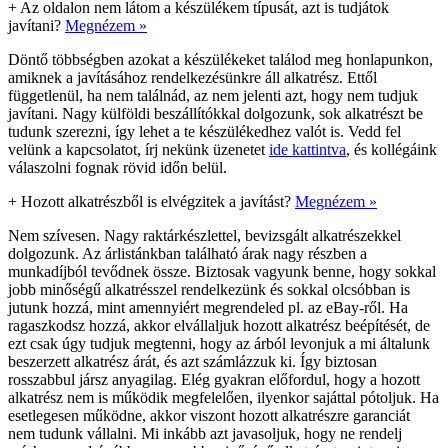
+
Az oldalon nem látom a készülékem típusát, azt is tudjátok
javítani?
Megnézem »
Döntő többségben azokat a készülékeket találod meg honlapunkon,
amiknek a javításához rendelkezésünkre áll alkatrész. Ettől
függetlenül, ha nem találnád, az nem jelenti azt, hogy nem tudjuk
javítani. Nagy külföldi beszállítókkal dolgozunk, sok alkatrészt be
tudunk szerezni, így lehet a te készülékedhez valót is. Vedd fel
velünk a kapcsolatot, írj nekünk üzenetet
ide kattintva
, és kollégáink
válaszolni fognak rövid időn belül.
+
Hozott alkatrészből is elvégzitek a javítást?
Megnézem »
Nem szívesen. Nagy raktárkészlettel, bevizsgált alkatrészekkel
dolgozunk. Az árlistánkban található árak nagy részben a
munkadíjból tevődnek össze. Biztosak vagyunk benne, hogy sokkal
jobb minőségű alkatrésszel rendelkezünk és sokkal olcsóbban is
jutunk hozzá, mint amennyiért megrendeled pl. az eBay-ről. Ha
ragaszkodsz hozzá, akkor elvállaljuk hozott alkatrész beépítését, de
ezt csak úgy tudjuk megtenni, hogy az árból levonjuk a mi általunk
beszerzett alkatrész árát, és azt számlázzuk ki. Így biztosan
rosszabbul jársz anyagilag. Elég gyakran előfordul, hogy a hozott
alkatrész nem is működik megfelelően, ilyenkor sajáttal pótoljuk. Ha
esetlegesen működne, akkor viszont hozott alkatrészre garanciát
nem tudunk vállalni. Mi inkább azt javasoljuk, hogy ne rendelj