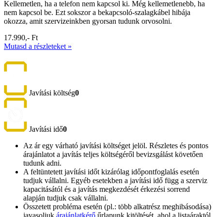
Kellemetlen, ha a telefon nem kapcsol ki. Még kellemetlenebb, ha
nem kapcsol be. Ezt sokszor a bekapcsoló-szalagkábel hibája
okozza, amit szervizeinkben gyorsan tudunk orvosolni.
17.990,- Ft
Mutasd a részleteket »
Javítási költség
0
Javítási idő
0
Az ár egy várható javítási költséget jelöl. Részletes és pontos
árajánlatot a javítás teljes költségéről bevizsgálást követően
tudunk adni.
A feltüntetett javítási időt kizárólag időpontfoglalás esetén
tudjuk vállalni. Egyéb esetekben a javítási idő függ a szerviz
kapacitásától és a javítás megkezdését érkezési sorrend
alapján tudjuk csak vállalni.
Összetett probléma esetén (pl.: több alkatrész meghibásodása)
javasoljuk
árajánlatkérő
űrlapunk kitöltését, ahol a listaáraktól