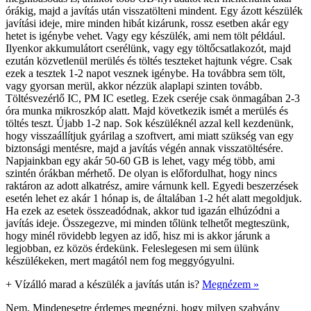
órákig, majd a javítás után visszatölteni mindent. Egy ázott készülék
javítási ideje, mire minden hibát kizárunk, rossz esetben akár egy
hetet is igénybe vehet. Vagy egy készülék, ami nem tölt például.
Ilyenkor akkumulátort cserélünk, vagy egy töltőcsatlakozót, majd
ezután közvetlenül merülés és töltés teszteket hajtunk végre. Csak
ezek a tesztek 1-2 napot vesznek igénybe. Ha továbbra sem tölt,
vagy gyorsan merül, akkor nézzük alaplapi szinten tovább.
Töltésvezérlő IC, PM IC esetleg. Ezek cseréje csak önmagában 2-3
óra munka mikroszkóp alatt. Majd következik ismét a merülés és
töltés teszt. Újabb 1-2 nap. Sok készüléknél azzal kell kezdenünk,
hogy visszaállítjuk gyárilag a szoftvert, ami miatt szükség van egy
biztonsági mentésre, majd a javítás végén annak visszatöltésére.
Napjainkban egy akár 50-60 GB is lehet, vagy még több, ami
szintén órákban mérhető. De olyan is előfordulhat, hogy nincs
raktáron az adott alkatrész, amire várnunk kell. Egyedi beszerzések
esetén lehet ez akár 1 hónap is, de általában 1-2 hét alatt megoldjuk.
Ha ezek az esetek összeadódnak, akkor tud igazán elhúzódni a
javítás ideje. Összegezve, mi minden tőlünk telhetőt megteszünk,
hogy minél rövidebb legyen az idő, hisz mi is akkor járunk a
legjobban, ez közös érdekünk. Feleslegesen mi sem ülünk
készülékeken, mert magától nem fog meggyógyulni.
+
Vízálló marad a készülék a javítás után is?
Megnézem »
Nem. Mindenesetre érdemes megnézni, hogy milyen szabvány