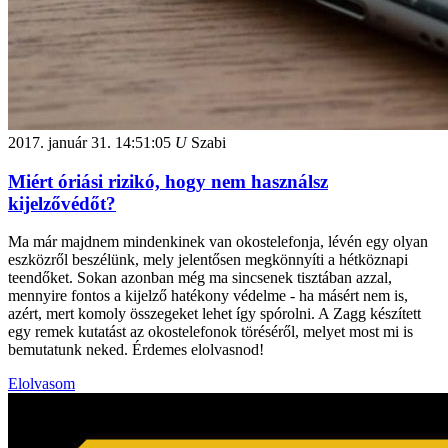
2017. január 31.
14:51:05
U
Szabi
Miért óriási rizikó, hogy nem használsz
kijelzővédőt?
Ma már majdnem mindenkinek van okostelefonja, lévén egy olyan
eszközről beszélünk, mely jelentősen megkönnyíti a hétköznapi
teendőket. Sokan azonban még ma sincsenek tisztában azzal,
mennyire fontos a kijelző hatékony védelme - ha másért nem is,
azért, mert komoly összegeket lehet így spórolni. A Zagg készített
egy remek kutatást az okostelefonok töréséről, melyet most mi is
bemutatunk neked. Érdemes elolvasnod!
Elolvasom