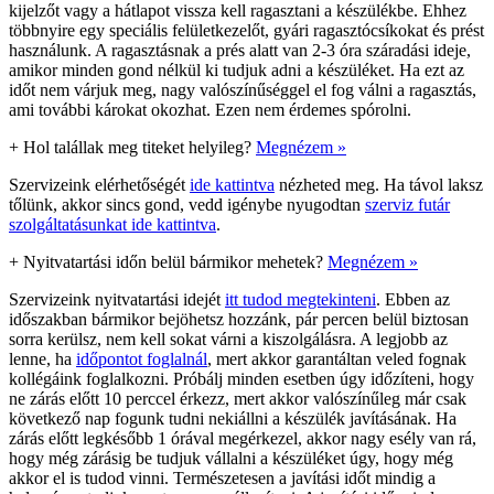
kijelzőt vagy a hátlapot vissza kell ragasztani a készülékbe. Ehhez
többnyire egy speciális felületkezelőt, gyári ragasztócsíkokat és prést
használunk. A ragasztásnak a prés alatt van 2-3 óra száradási ideje,
amikor minden gond nélkül ki tudjuk adni a készüléket. Ha ezt az
időt nem várjuk meg, nagy valószínűséggel el fog válni a ragasztás,
ami további károkat okozhat. Ezen nem érdemes spórolni.
+
Hol talállak meg titeket helyileg?
Megnézem »
Szervizeink elérhetőségét
ide kattintva
nézheted meg. Ha távol laksz
tőlünk, akkor sincs gond, vedd igénybe nyugodtan
szerviz futár
szolgáltatásunkat ide kattintva
.
+
Nyitvatartási időn belül bármikor mehetek?
Megnézem »
Szervizeink nyitvatartási idejét
itt tudod megtekinteni
. Ebben az
időszakban bármikor bejöhetsz hozzánk, pár percen belül biztosan
sorra kerülsz, nem kell sokat várni a kiszolgálásra. A legjobb az
lenne, ha
időpontot foglalnál
, mert akkor garantáltan veled fognak
kollégáink foglalkozni. Próbálj minden esetben úgy időzíteni, hogy
ne zárás előtt 10 perccel érkezz, mert akkor valószínűleg már csak
következő nap fogunk tudni nekiállni a készülék javításának. Ha
zárás előtt legkésőbb 1 órával megérkezel, akkor nagy esély van rá,
hogy még zárásig be tudjuk vállalni a készüléket úgy, hogy még
akkor el is tudod vinni. Természetesen a javítási időt mindig a