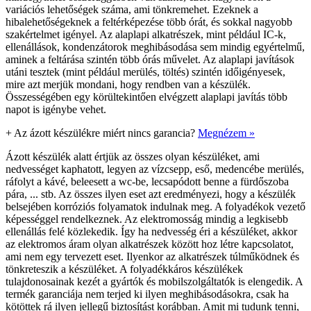
variációs lehetőségek száma, ami tönkremehet. Ezeknek a
hibalehetőségeknek a feltérképezése több órát, és sokkal nagyobb
szakértelmet igényel. Az alaplapi alkatrészek, mint például IC-k,
ellenállások, kondenzátorok meghibásodása sem mindig egyértelmű,
aminek a feltárása szintén több órás művelet. Az alaplapi javítások
utáni tesztek (mint például merülés, töltés) szintén időigényesek,
mire azt merjük mondani, hogy rendben van a készülék.
Összességében egy körültekintően elvégzett alaplapi javítás több
napot is igénybe vehet.
+
Az ázott készülékre miért nincs garancia?
Megnézem »
Ázott készülék alatt értjük az összes olyan készüléket, ami
nedvességet kaphatott, legyen az vízcsepp, eső, medencébe merülés,
ráfolyt a kávé, beleesett a wc-be, lecsapódott benne a fürdőszoba
pára, ... stb. Az összes ilyen eset azt eredményezi, hogy a készülék
belsejében korróziós folyamatok indulnak meg. A folyadékok vezető
képességgel rendelkeznek. Az elektromosság mindig a legkisebb
ellenállás felé közlekedik. Így ha nedvesség éri a készüléket, akkor
az elektromos áram olyan alkatrészek között hoz létre kapcsolatot,
ami nem egy tervezett eset. Ilyenkor az alkatrészek túlműködnek és
tönkreteszik a készüléket. A folyadékkáros készülékek
tulajdonosainak kezét a gyártók és mobilszolgáltatók is elengedik. A
termék garanciája nem terjed ki ilyen meghibásodásokra, csak ha
kötöttek rá ilyen jellegű biztosítást korábban. Amit mi tudunk tenni,