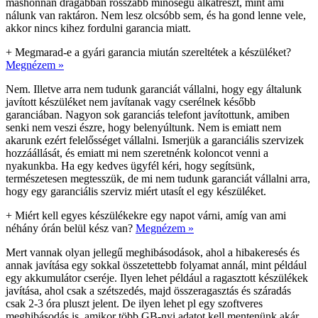
máshonnan drágábban rosszabb minőségű alkatrészt, mint ami
nálunk van raktáron. Nem lesz olcsóbb sem, és ha gond lenne vele,
akkor nincs kihez fordulni garancia miatt.
+
Megmarad-e a gyári garancia miután szereltétek a készüléket?
Megnézem »
Nem. Illetve arra nem tudunk garanciát vállalni, hogy egy általunk
javított készüléket nem javítanak vagy cserélnek később
garanciában. Nagyon sok garanciás telefont javítottunk, amiben
senki nem veszi észre, hogy belenyúltunk. Nem is emiatt nem
akarunk ezért felelősséget vállalni. Ismerjük a garanciális szervizek
hozzáállását, és emiatt mi nem szeretnénk koloncot venni a
nyakunkba. Ha egy kedves ügyfél kéri, hogy segítsünk,
természetesen megtesszük, de mi nem tudunk garanciát vállalni arra,
hogy egy garanciális szerviz miért utasít el egy készüléket.
+
Miért kell egyes készülékekre egy napot várni, amíg van ami
néhány órán belül kész van?
Megnézem »
Mert vannak olyan jellegű meghibásodások, ahol a hibakeresés és
annak javítása egy sokkal összetettebb folyamat annál, mint például
egy akkumulátor cseréje. Ilyen lehet például a ragasztott készülékek
javítása, ahol csak a szétszedés, majd összeragasztás és száradás
csak 2-3 óra pluszt jelent. De ilyen lehet pl egy szoftveres
meghibásodás is, amikor több GB-nyi adatot kell mentenünk akár