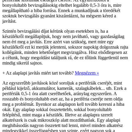
bonyolultabb bevizsgálásokig eltelhet legalább 0,5-3 óra is, mire
megállapítható a hiba forrása. Ennek a munkadíjnak a töredékét
szoktuk bevizsgálás gyanánt kiszámlázni, ha mégsem kéred a
javítást.
Szintén bevizsgálási díjat kérünk olyan esetekben is, ha a
készülékről megállapítjuk, hogy nem javítható, vagy gazdaságilag
nem éri meg a javítás. Erre azért van szükség, mert mire egy
készülékről ezt ki merjük jelenteni, sokszor napokig dolgoznak rajta
kollégáink, minden lehetőséget megvizsgálva. Hisz elsődlegesen az
a célunk, hogy megoldást találjunk rá, de ez tőlünk függetlenül nem
mindig sikerül sajnos.
+
Az alaplapi javítás miért tart tovább?
Megnézem »
Az egyszerűbb javítások közé soroljuk a perifériák cseréjét, mint
például kijelző, akkumulátor, kamerák, szalagkábelek... stb. Ezek a
perifériák 0,5-1 óra alatt cserélhetőek, aránylag egyszerűen. A
rosszabb és bonyolultabb eset az, ha a periféria cseréje nem oldja
meg a problémát. Ilyenkor az alaplapon kell tovább keresni a hiba
okát. Egy alaplap sokkal összetettebb, sokkal bonyolultabb
felépítésű, mint maga a készülék. Illetve az alaplapra szerelt
alkatrészek is csak mikroszkóp alatt mozdíthatóak. Egy alaplapi
meghibásodás nagyon összetett tud lenni, mivel minden alkatrész
mindegyikkel összefüggésben van szinte, ezért nagyon sok a