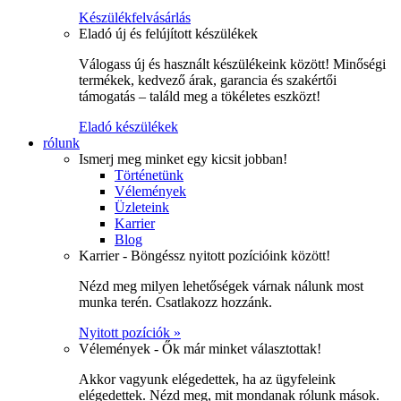
Készülékfelvásárlás
Eladó új és felújított készülékek
Válogass új és használt készülékeink között! Minőségi
termékek, kedvező árak, garancia és szakértői
támogatás – találd meg a tökéletes eszközt!
Eladó készülékek
rólunk
Ismerj meg minket egy kicsit jobban!
Történetünk
Vélemények
Üzleteink
Karrier
Blog
Karrier - Böngéssz nyitott pozícióink között!
Nézd meg milyen lehetőségek várnak nálunk most
munka terén. Csatlakozz hozzánk.
Nyitott pozíciók »
Vélemények - Ők már minket választottak!
Akkor vagyunk elégedettek, ha az ügyfeleink
elégedettek. Nézd meg, mit mondanak rólunk mások.