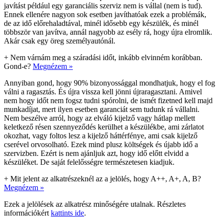
javítást például egy garanciális szerviz nem is vállal (nem is tud).
Ennek ellenére nagyon sok esetben javíthatóak ezek a problémák,
de az idő előrehaladtával, minél idősebb egy készülék, és minél
többször van javítva, annál nagyobb az esély rá, hogy újra elromlik.
Akár csak egy öreg személyautónál.
+
Nem várnám meg a száradási időt, inkább elvinném korábban.
Gond-e?
Megnézem »
Annyiban gond, hogy 90% bizonyossággal mondhatjuk, hogy el fog
válni a ragasztás. És újra vissza kell jönni újraragasztani. Amivel
nem hogy időt nem fogsz tudni spórolni, de ismét fizetned kell majd
munkadíjat, mert ilyen esetben garanciát sem tudunk rá vállalni.
Nem beszélve arról, hogy az elváló kijelző vagy hátlap mellett
keletkező résen szennyeződés kerülhet a készülékbe, ami zárlatot
okozhat, vagy foltos lesz a kijelző háttérfénye, ami csak kijelző
cserével orvosolható. Ezek mind plusz költségek és újabb idő a
szervizben. Ezért is nem ajánljuk azt, hogy idő előtt elvidd a
készüléket. De saját felelősségre természetesen kiadjuk.
+
Mit jelent az alkatrészeknél az a jelölés, hogy A++, A+, A, B?
Megnézem »
Ezek a jelölések az alkatrész minőségére utalnak. Részletes
információkért
kattints ide
.