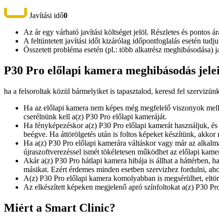
Javítási idő
0
Az ár egy várható javítási költséget jelöl. Részletes és pontos ár
A feltüntetett javítási időt kizárólag időpontfoglalás esetén tud
Összetett probléma esetén (pl.: több alkatrész meghibásodása) 
P30 Pro előlapi kamera meghibásodás jele
ha a felsoroltak közül bármelyiket is tapasztalod, keresd fel szervizün
Ha az előlapi kamera nem képes még megfelelő viszonyok mellet
cserélnünk kell a(z) P30 Pro előlapi kameráját.
Ha fényképezéskor a(z) P30 Pro előlapi kamerát használjuk, és 
beégve. Ha áttörölgetés után is foltos képeket készítünk, akkor
Ha a(z) P30 Pro előlapi kamerára váltáskor vagy már az alkalm
újraszoftverezéssel ismét tökéletesen működhet az előlapi kame
Akár a(z) P30 Pro hátlapi kamera hibája is állhat a háttérben, 
másikat. Ezért érdemes minden esetben szervizhez fordulni, aho
A(z) P30 Pro előlapi kamera komolyabban is megsérülhet, eltörhe
Az elkészített képeken megjelenő apró színfoltokat a(z) P30 Pro
Miért a Smart Clinic?