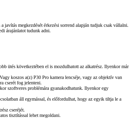
és a javítás megkezdését érkezési sorrend alapján tudjuk csak vállalni.
edi árajánlatot tudunk adni.
b ütés következtében el is mozdulhatott az alkatrész. Ilyenkor már
. Vagy koszos a(z) P30 Pro kamera lencséje, vagy az objektív van
 cserét fog jelenteni.
akkor szoftveres problémára gyanakodhatunk. Ilyenkor egy
olatban áll egymással, és előfordulhat, hogy az egyik tiltja le a
ész cseréjét.
os tisztítással lehet megoldani.