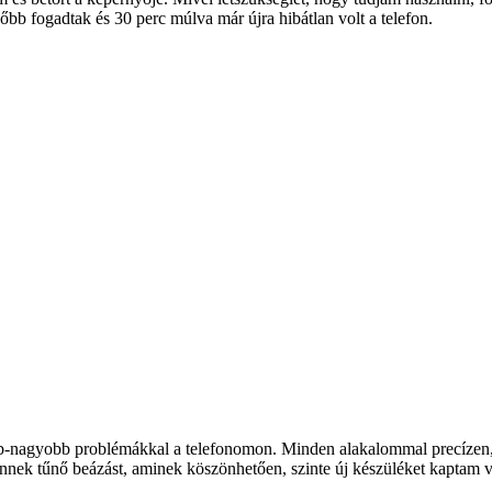
őbb fogadtak és 30 perc múlva már újra hibátlan volt a telefon.
b-nagyobb problémákkal a telefonomon. Minden alakalommal precízen, k
nnek tűnő beázást, aminek köszönhetően, szinte új készüléket kaptam vi