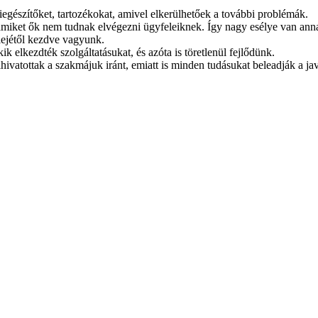
gészítőket, tartozékokat, amivel elkerülhetőek a további problémák.
amiket ők nem tudnak elvégezni ügyfeleiknek. Így nagy esélye van anna
lejétől kezdve vagyunk.
ik elkezdték szolgáltatásukat, és azóta is töretlenül fejlődünk.
lhivatottak a szakmájuk iránt, emiatt is minden tudásukat beleadják a ja