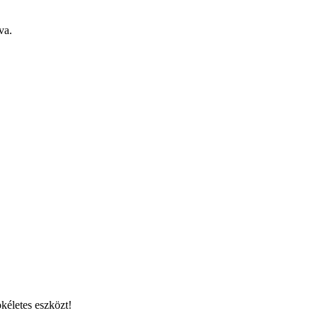
va.
kéletes eszközt!