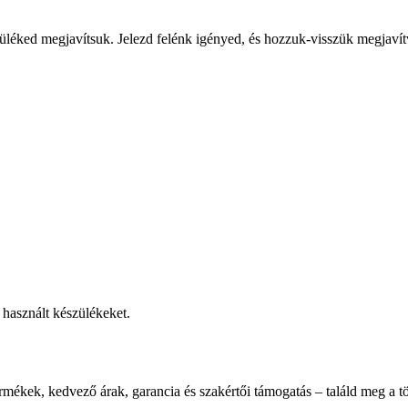
üléked megjavítsuk. Jelezd felénk igényed, és hozzuk-visszük megjavít
használt készülékeket.
rmékek, kedvező árak, garancia és szakértői támogatás – találd meg a tö