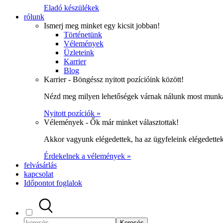
Eladó készülékek
rólunk
Ismerj meg minket egy kicsit jobban!
Történetünk
Vélemények
Üzleteink
Karrier
Blog
Karrier - Böngéssz nyitott pozícióink között!
Nézd meg milyen lehetőségek várnak nálunk most munka
Nyitott pozíciók »
Vélemények - Ők már minket választottak!
Akkor vagyunk elégedettek, ha az ügyfeleink elégedett
Érdekelnek a vélemények »
felvásárlás
kapcsolat
Időpontot foglalok
Keresés