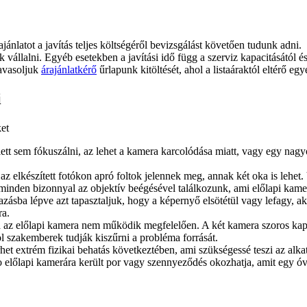
ajánlatot a javítás teljes költségéről bevizsgálást követően tudunk adni.
juk vállalni. Egyéb esetekben a javítási idő függ a szerviz kapacitásától 
javasoljuk
árajánlatkérő
űrlapunk kitöltését, ahol a listaáraktól eltérő egy
i
ket
t sem fókuszálni, az lehet a kamera karcolódása miatt, vagy egy nagyob
az elkészített fotókon apró foltok jelennek meg, annak két oka is lehet
 minden bizonnyal az objektív beégésével találkozunk, ami előlapi kamera
azásba lépve azt tapasztaljuk, hogy a képernyő elsötétül vagy lefagy, 
ra.
ha az előlapi kamera nem működik megfelelően. A két kamera szoros kapcs
l szakemberek tudják kiszűrni a probléma forrását.
t extrém fizikai behatás következtében, ami szükségessé teszi az alkatr
 előlapi kamerára került por vagy szennyeződés okozhatja, amit egy óvat