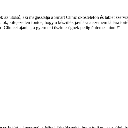
az utolsó, aki magasztalja a Smart Clinic okostelefon és tablet szervi
lok, kifejezetten fontos, hogy a készülék javítása a szemem láttára tört
art Clinicet ajánlja, a gyermeki őszinteségnek pedig érdemes hinni!"
m és betört a képernyője. Mivel létszükséglet, hogy tudjam használni