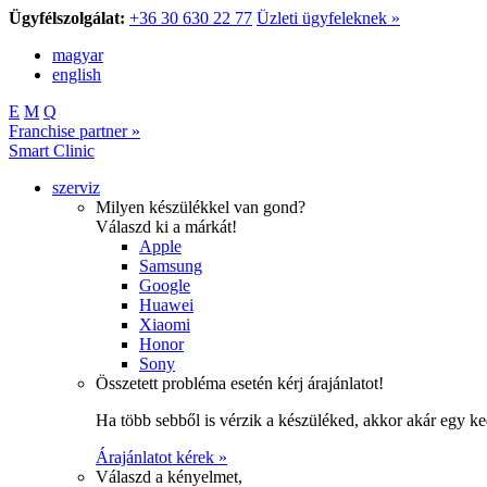
Ügyfélszolgálat:
+36 30 630 22 77
Üzleti ügyfeleknek »
magyar
english
E
M
Q
Franchise partner »
Smart Clinic
szerviz
Milyen készülékkel van gond?
Válaszd ki a márkát!
Apple
Samsung
Google
Huawei
Xiaomi
Honor
Sony
Összetett probléma esetén kérj árajánlatot!
Ha több sebből is vérzik a készüléked, akkor akár egy k
Árajánlatot kérek »
Válaszd a kényelmet,