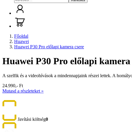
Főoldal
Huawei
Huawei P30 Pro előlapi kamera csere
Huawei P30 Pro előlapi kamera 
A szelfik és a videohívások a mindennapjaink részei lettek. A homályo
24.990,- Ft
Mutasd a részleteket »
Javítási költség
0