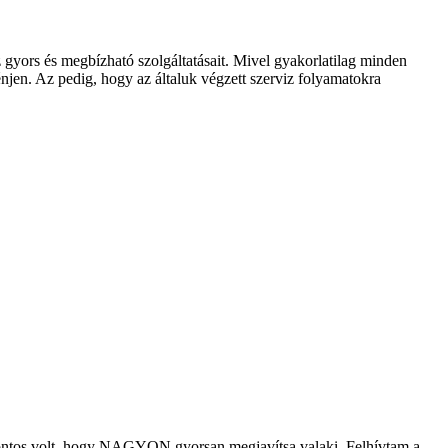
z gyors és megbízható szolgáltatásait. Mivel gyakorlatilag minden
énjen. Az pedig, hogy az általuk végzett szerviz folyamatokra
, fontos volt, hogy NAGYON gyorsan megjavítsa valaki. Felhívtam a