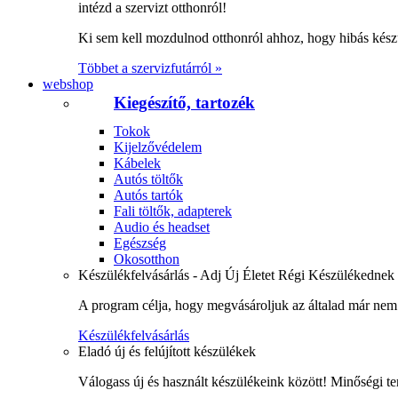
intézd a szervizt otthonról!
Ki sem kell mozdulnod otthonról ahhoz, hogy hibás kész
Többet a szervizfutárról »
webshop
Kiegészítő, tartozék
Tokok
Kijelzővédelem
Kábelek
Autós töltők
Autós tartók
Fali töltők, adapterek
Audio és headset
Egészség
Okosotthon
Készülékfelvásárlás - Adj Új Életet Régi Készülékednek
A program célja, hogy megvásároljuk az általad már nem 
Készülékfelvásárlás
Eladó új és felújított készülékek
Válogass új és használt készülékeink között! Minőségi te