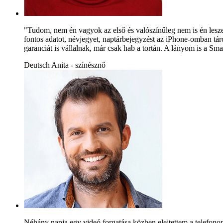
"Tudom, nem én vagyok az első és valószínűleg nem is én leszek 
fontos adatot, névjegyet, naptárbejegyzést az iPhone-omban táro
garanciát is vállalnak, már csak hab a tortán. A lányom is a Sm
Deutsch Anita - színésznő
Néhány napja egy videó forgatása közben elejtettem a telefono