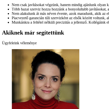
Nem csak javításokat végzünk, hanem mindig ajánlunk olyan kie
Több hazai szerviz hozza hozzánk a bonyolultabb javításokat, 
Nem alakulunk át más néven évente, azok maradunk, akik az e
Piacvezető garancián túli szervizként az elsők között voltunk, ak
Munkánkra a feltétel nélküli precizitás a jellemző. Kollégáink e
Akiknek már segítettünk
Ügyfeleink véleménye