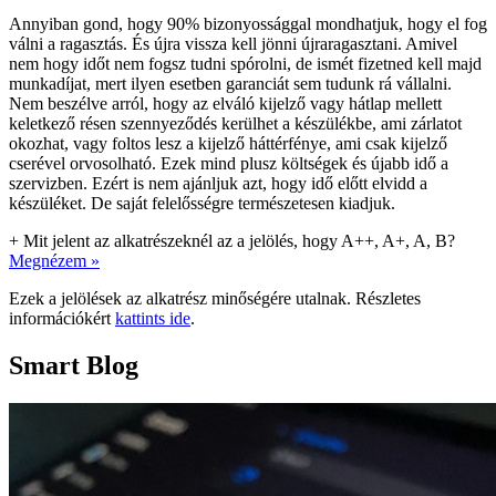
Annyiban gond, hogy 90% bizonyossággal mondhatjuk, hogy el fog
válni a ragasztás. És újra vissza kell jönni újraragasztani. Amivel
nem hogy időt nem fogsz tudni spórolni, de ismét fizetned kell majd
munkadíjat, mert ilyen esetben garanciát sem tudunk rá vállalni.
Nem beszélve arról, hogy az elváló kijelző vagy hátlap mellett
keletkező résen szennyeződés kerülhet a készülékbe, ami zárlatot
okozhat, vagy foltos lesz a kijelző háttérfénye, ami csak kijelző
cserével orvosolható. Ezek mind plusz költségek és újabb idő a
szervizben. Ezért is nem ajánljuk azt, hogy idő előtt elvidd a
készüléket. De saját felelősségre természetesen kiadjuk.
+
Mit jelent az alkatrészeknél az a jelölés, hogy A++, A+, A, B?
Megnézem »
Ezek a jelölések az alkatrész minőségére utalnak. Részletes
információkért
kattints ide
.
Smart Blog