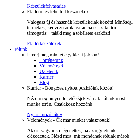
Készülékfelvásárlás
Eladó új és felújított készülékek
Válogass új és használt készülékeink között! Minőségi
termékek, kedvező árak, garancia és szakértői
támogatás – találd meg a tökéletes eszközt!
Eladó készülékek
rólunk
Ismerj meg minket egy kicsit jobban!
Történetünk
Vélemények
Üzleteink
Karrier
Blog
Karrier - Böngéssz nyitott pozícióink között!
Nézd meg milyen lehetőségek várnak nálunk most
munka terén. Csatlakozz hozzánk.
Nyitott pozíciók »
Vélemények - Ők már minket választottak!
Akkor vagyunk elégedettek, ha az ügyfeleink
elégedettek. Nézd meg, mit mondanak rólunk mások.