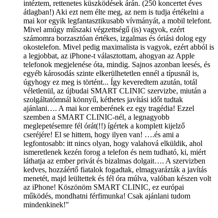
intéztem, rettenetes küszködések árán. (250 koncertet éves
átlagban!) Aki ezt nem élte meg, az nem is tudja értékelni a
mai kor egyik legfantasztikusabb vívmányát, a mobil telefont.
Mivel amúgy műszaki végzettségű (is) vagyok, ezért
számomra borzasztóan értékes, izgalmas és óriási dolog egy
okostelefon. Mivel pedig maximalista is vagyok, ezért abból is
a legjobbat, az iPhone-t választottam, ahogyan az Apple
telefonok megjelenése óta, mindig. Sajnos azonban leesés, és
egyéb károsodás szinte elkerülhetetlen ennél a típusnál is,
úgyhogy ez meg is történt... Így keveredtem azután, totál
véletlenül, az újbudai SMART CLINIC szervizbe, miután a
szolgáltatómnál könnyű, kéthetes javítási időt tudtak
ajánlani…. A mai kor emberének ez egy tragédia! Ezzel
szemben a SMART CLINIC-nél, a legnagyobb
meglepetésemre fél órát(!!) ígértek a komplett kijelző
cseréjére! El se hittem, hogy ilyen van! ….és ami a
legfontosabb: itt nincs olyan, hogy valahová elküldik, ahol
ismeretlenek kezén forog a telefon és nem tudható, ki, miért
láthatja az ember privát és bizalmas dolgait…. A szervizben
kedves, hozzáértő fiatalok fogadtak, elmagyarázták a javítás
menetét, majd leültettek és fél óra múlva, valóban készen volt
az iPhone! Köszönöm SMART CLINIC, ez európai
működés, mondhatni férfimunka! Csak ajánlani tudom
mindenkinek!"