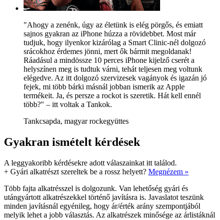
"Ahogy a zenénk, úgy az életünk is elég pörgős, és emiatt
sajnos gyakran az iPhone húzza a rövidebbet. Most már
tudjuk, hogy ilyenkor kizárólag a Smart Clinic-nél dolgozó
srácokhoz érdemes jönni, mert ők bármit megoldanak!
Ráadásul a mindössze 10 perces iPhone kijelző cserét a
helyszínen meg is tudtuk várni, tehát teljesen meg voltunk
elégedve. Az itt dolgozó szervizesek vagányok és igazán jó
fejek, mi több bárki másnál jobban ismerik az Apple
termékeit. Ja, és persze a rockot is szeretik. Hát kell ennél
több?" – itt voltak a Tankok.
Tankcsapda, magyar rockegyüttes
Gyakran ismételt kérdések
A leggyakoribb kérdésekre adott válaszainkat itt találod.
+
Gyári alkatrészt szereltek be a rossz helyett?
Megnézem »
Több fajta alkatrésszel is dolgozunk. Van lehetőség gyári és
utángyártott alkatrészekkel történő javításra is. Javaslatot teszünk
minden javításnál egyénileg, hogy ár/érték arány szempontjából
melyik lehet a jobb választás. Az alkatrészek minősége az árlistáknál