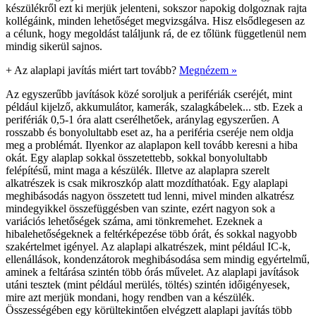
készülékről ezt ki merjük jelenteni, sokszor napokig dolgoznak rajta
kollégáink, minden lehetőséget megvizsgálva. Hisz elsődlegesen az
a célunk, hogy megoldást találjunk rá, de ez tőlünk függetlenül nem
mindig sikerül sajnos.
+
Az alaplapi javítás miért tart tovább?
Megnézem »
Az egyszerűbb javítások közé soroljuk a perifériák cseréjét, mint
például kijelző, akkumulátor, kamerák, szalagkábelek... stb. Ezek a
perifériák 0,5-1 óra alatt cserélhetőek, aránylag egyszerűen. A
rosszabb és bonyolultabb eset az, ha a periféria cseréje nem oldja
meg a problémát. Ilyenkor az alaplapon kell tovább keresni a hiba
okát. Egy alaplap sokkal összetettebb, sokkal bonyolultabb
felépítésű, mint maga a készülék. Illetve az alaplapra szerelt
alkatrészek is csak mikroszkóp alatt mozdíthatóak. Egy alaplapi
meghibásodás nagyon összetett tud lenni, mivel minden alkatrész
mindegyikkel összefüggésben van szinte, ezért nagyon sok a
variációs lehetőségek száma, ami tönkremehet. Ezeknek a
hibalehetőségeknek a feltérképezése több órát, és sokkal nagyobb
szakértelmet igényel. Az alaplapi alkatrészek, mint például IC-k,
ellenállások, kondenzátorok meghibásodása sem mindig egyértelmű,
aminek a feltárása szintén több órás művelet. Az alaplapi javítások
utáni tesztek (mint például merülés, töltés) szintén időigényesek,
mire azt merjük mondani, hogy rendben van a készülék.
Összességében egy körültekintően elvégzett alaplapi javítás több