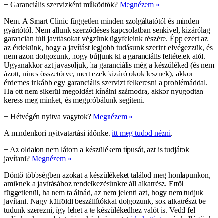
+
Garanciális szervizként működtök?
Megnézem »
Nem. A Smart Clinic független minden szolgáltatótól és minden
gyártótól. Nem állunk szerződéses kapcsolatban senkivel, kizárólag
garancián túli javításokat végzünk ügyfeleink részére. Épp ezért az
az érdekünk, hogy a javítást legjobb tudásunk szerint elvégezzük, és
nem azon dolgozunk, hogy bújjunk ki a garanciális feltételek alól.
Ugyanakkor azt javasoljuk, ha garanciális még a készüléked (és nem
ázott, nincs összetörve, mert ezek kizáró okok lesznek), akkor
érdemes inkább egy garanciális szervizt felkeresni a problémáddal.
Ha ott nem sikerül megoldást kínálni számodra, akkor nyugodtan
keress meg minket, és megpróbálunk segíteni.
+
Hétvégén nyitva vagytok?
Megnézem »
A mindenkori nyitvatartási időnket
itt meg tudod nézni
.
+
Az oldalon nem látom a készülékem típusát, azt is tudjátok
javítani?
Megnézem »
Döntő többségben azokat a készülékeket találod meg honlapunkon,
amiknek a javításához rendelkezésünkre áll alkatrész. Ettől
függetlenül, ha nem találnád, az nem jelenti azt, hogy nem tudjuk
javítani. Nagy külföldi beszállítókkal dolgozunk, sok alkatrészt be
tudunk szerezni, így lehet a te készülékedhez valót is. Vedd fel