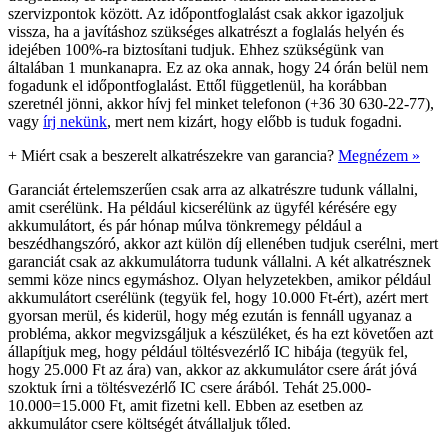
szervizpontok között. Az időpontfoglalást csak akkor igazoljuk
vissza, ha a javításhoz szükséges alkatrészt a foglalás helyén és
idejében 100%-ra biztosítani tudjuk. Ehhez szükségünk van
általában 1 munkanapra. Ez az oka annak, hogy 24 órán belül nem
fogadunk el időpontfoglalást. Ettől függetlenül, ha korábban
szeretnél jönni, akkor hívj fel minket telefonon (+36 30 630-22-77),
vagy
írj nekünk
, mert nem kizárt, hogy előbb is tuduk fogadni.
+
Miért csak a beszerelt alkatrészekre van garancia?
Megnézem »
Garanciát értelemszerűen csak arra az alkatrészre tudunk vállalni,
amit cserélünk. Ha például kicserélünk az ügyfél kérésére egy
akkumulátort, és pár hónap múlva tönkremegy például a
beszédhangszóró, akkor azt külön díj ellenében tudjuk cserélni, mert
garanciát csak az akkumulátorra tudunk vállalni. A két alkatrésznek
semmi köze nincs egymáshoz. Olyan helyzetekben, amikor például
akkumulátort cserélünk (tegyük fel, hogy 10.000 Ft-ért), azért mert
gyorsan merül, és kiderül, hogy még ezután is fennáll ugyanaz a
probléma, akkor megvizsgáljuk a készüléket, és ha ezt követően azt
állapítjuk meg, hogy például töltésvezérlő IC hibája (tegyük fel,
hogy 25.000 Ft az ára) van, akkor az akkumulátor csere árát jóvá
szoktuk írni a töltésvezérlő IC csere árából. Tehát 25.000-
10.000=15.000 Ft, amit fizetni kell. Ebben az esetben az
akkumulátor csere költségét átvállaljuk tőled.