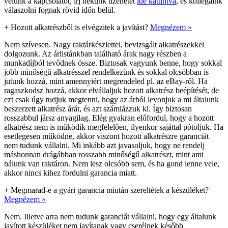
velünk a kapcsolatot, írj nekünk üzenetet
ide kattintva
, és kollégáink
válaszolni fognak rövid időn belül.
+
Hozott alkatrészből is elvégzitek a javítást?
Megnézem »
Nem szívesen. Nagy raktárkészlettel, bevizsgált alkatrészekkel
dolgozunk. Az árlistánkban található árak nagy részben a
munkadíjból tevődnek össze. Biztosak vagyunk benne, hogy sokkal
jobb minőségű alkatrésszel rendelkezünk és sokkal olcsóbban is
jutunk hozzá, mint amennyiért megrendeled pl. az eBay-ről. Ha
ragaszkodsz hozzá, akkor elvállaljuk hozott alkatrész beépítését, de
ezt csak úgy tudjuk megtenni, hogy az árból levonjuk a mi általunk
beszerzett alkatrész árát, és azt számlázzuk ki. Így biztosan
rosszabbul jársz anyagilag. Elég gyakran előfordul, hogy a hozott
alkatrész nem is működik megfelelően, ilyenkor sajáttal pótoljuk. Ha
esetlegesen működne, akkor viszont hozott alkatrészre garanciát
nem tudunk vállalni. Mi inkább azt javasoljuk, hogy ne rendelj
máshonnan drágábban rosszabb minőségű alkatrészt, mint ami
nálunk van raktáron. Nem lesz olcsóbb sem, és ha gond lenne vele,
akkor nincs kihez fordulni garancia miatt.
+
Megmarad-e a gyári garancia miután szereltétek a készüléket?
Megnézem »
Nem. Illetve arra nem tudunk garanciát vállalni, hogy egy általunk
javított készüléket nem javítanak vagy cserélnek később