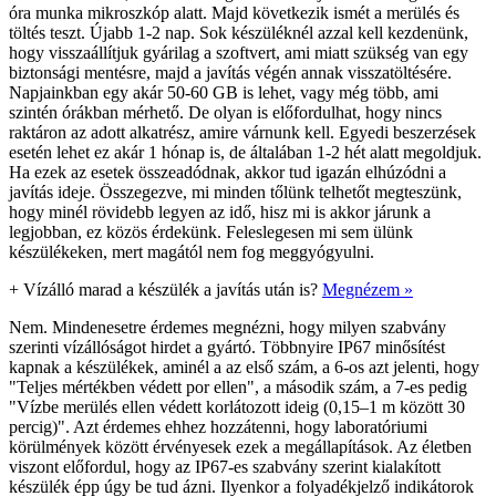
óra munka mikroszkóp alatt. Majd következik ismét a merülés és
töltés teszt. Újabb 1-2 nap. Sok készüléknél azzal kell kezdenünk,
hogy visszaállítjuk gyárilag a szoftvert, ami miatt szükség van egy
biztonsági mentésre, majd a javítás végén annak visszatöltésére.
Napjainkban egy akár 50-60 GB is lehet, vagy még több, ami
szintén órákban mérhető. De olyan is előfordulhat, hogy nincs
raktáron az adott alkatrész, amire várnunk kell. Egyedi beszerzések
esetén lehet ez akár 1 hónap is, de általában 1-2 hét alatt megoldjuk.
Ha ezek az esetek összeadódnak, akkor tud igazán elhúzódni a
javítás ideje. Összegezve, mi minden tőlünk telhetőt megteszünk,
hogy minél rövidebb legyen az idő, hisz mi is akkor járunk a
legjobban, ez közös érdekünk. Feleslegesen mi sem ülünk
készülékeken, mert magától nem fog meggyógyulni.
+
Vízálló marad a készülék a javítás után is?
Megnézem »
Nem. Mindenesetre érdemes megnézni, hogy milyen szabvány
szerinti vízállóságot hirdet a gyártó. Többnyire IP67 minősítést
kapnak a készülékek, aminél a az első szám, a 6-os azt jelenti, hogy
"Teljes mértékben védett por ellen", a második szám, a 7-es pedig
"Vízbe merülés ellen védett korlátozott ideig (0,15–1 m között 30
percig)". Azt érdemes ehhez hozzátenni, hogy laboratóriumi
körülmények között érvényesek ezek a megállapítások. Az életben
viszont előfordul, hogy az IP67-es szabvány szerint kialakított
készülék épp úgy be tud ázni. Ilyenkor a folyadékjelző indikátorok