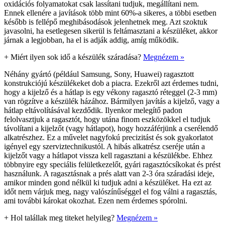
oxidációs folyamatokat csak lassítani tudjuk, megállítani nem.
Ennek ellenére a javítások több mint 60%-a sikeres, a többi esetben
később is fellépő meghibásodások jelenhetnek meg. Azt szoktuk
javasolni, ha esetlegesen sikerül is feltámasztani a készüléket, akkor
járnak a legjobban, ha el is adják addig, amíg működik.
+
Miért ilyen sok idő a készülék száradása?
Megnézem »
Néhány gyártó (például Samsung, Sony, Huawei) ragasztott
konstrukciójú készülékeket dob a piacra. Ezekről azt érdemes tudni,
hogy a kijelző és a hátlap is egy vékony ragasztó réteggel (2-3 mm)
van rögzítve a készülék házához. Bármilyen javítás a kijelző, vagy a
hátlap eltávolításával kezdődik. Ilyenkor melegítő padon
felolvasztjuk a ragasztót, hogy utána finom eszközökkel el tudjuk
távolítani a kijelzőt (vagy hátlapot), hogy hozzáférjünk a cserélendő
alkatrészhez. Ez a művelet nagyfokú precizitást és sok gyakorlatot
igényel egy szerviztechnikustól. A hibás alkatrész cseréje után a
kijelzőt vagy a hátlapot vissza kell ragasztani a készülékbe. Ehhez
többnyire egy speciális felületkezelőt, gyári ragasztócsíkokat és prést
használunk. A ragasztásnak a prés alatt van 2-3 óra száradási ideje,
amikor minden gond nélkül ki tudjuk adni a készüléket. Ha ezt az
időt nem várjuk meg, nagy valószínűséggel el fog válni a ragasztás,
ami további károkat okozhat. Ezen nem érdemes spórolni.
+
Hol talállak meg titeket helyileg?
Megnézem »