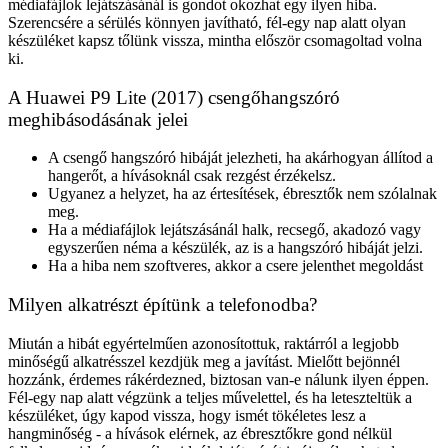
médiafájlok lejátszásánál is gondot okozhat egy ilyen hiba.
Szerencsére a sérülés könnyen javítható, fél-egy nap alatt olyan
készüléket kapsz tőlünk vissza, mintha először csomagoltad volna
ki.
A Huawei P9 Lite (2017) csengőhangszóró
meghibásodásának jelei
A csengő hangszóró hibáját jelezheti, ha akárhogyan állítod a
hangerőt, a hívásoknál csak rezgést érzékelsz.
Ugyanez a helyzet, ha az értesítések, ébresztők nem szólalnak
meg.
Ha a médiafájlok lejátszásánál halk, recsegő, akadozó vagy
egyszerűen néma a készülék, az is a hangszóró hibáját jelzi.
Ha a hiba nem szoftveres, akkor a csere jelenthet megoldást
Milyen alkatrészt építünk a telefonodba?
Miután a hibát egyértelműen azonosítottuk, raktárról a legjobb
minőségű alkatrésszel kezdjük meg a javítást. Mielőtt bejönnél
hozzánk, érdemes rákérdezned, biztosan van-e nálunk ilyen éppen.
Fél-egy nap alatt végzünk a teljes művelettel, és ha leteszteltük a
készüléket, úgy kapod vissza, hogy ismét tökéletes lesz a
hangminőség - a hívások elérnek, az ébresztőkre gond nélkül