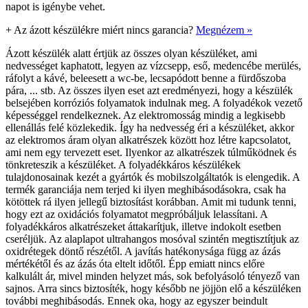
napot is igénybe vehet.
+
Az ázott készülékre miért nincs garancia?
Megnézem »
Ázott készülék alatt értjük az összes olyan készüléket, ami
nedvességet kaphatott, legyen az vízcsepp, eső, medencébe merülés,
ráfolyt a kávé, beleesett a wc-be, lecsapódott benne a fürdőszoba
pára, ... stb. Az összes ilyen eset azt eredményezi, hogy a készülék
belsejében korróziós folyamatok indulnak meg. A folyadékok vezető
képességgel rendelkeznek. Az elektromosság mindig a legkisebb
ellenállás felé közlekedik. Így ha nedvesség éri a készüléket, akkor
az elektromos áram olyan alkatrészek között hoz létre kapcsolatot,
ami nem egy tervezett eset. Ilyenkor az alkatrészek túlműködnek és
tönkreteszik a készüléket. A folyadékkáros készülékek
tulajdonosainak kezét a gyártók és mobilszolgáltatók is elengedik. A
termék garanciája nem terjed ki ilyen meghibásodásokra, csak ha
kötöttek rá ilyen jellegű biztosítást korábban. Amit mi tudunk tenni,
hogy ezt az oxidációs folyamatot megpróbáljuk lelassítani. A
folyadékkáros alkatrészeket áttakarítjuk, illetve indokolt esetben
cseréljük. Az alaplapot ultrahangos mosóval szintén megtisztítjuk az
oxidrétegek döntő részétől. A javítás hatékonysága függ az ázás
mértékétől és az ázás óta eltelt időtől. Épp emiatt nincs előre
kalkulált ár, mivel minden helyzet más, sok befolyásoló tényező van
sajnos. Arra sincs biztosíték, hogy később ne jöjjön elő a készüléken
további meghibásodás. Ennek oka, hogy az egyszer beindult