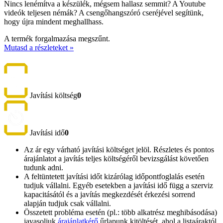
Nincs lenémítva a készülék, mégsem hallasz semmit? A Youtube
videók teljesen némák? A csengőhangszóró cseréjével segítünk,
hogy újra mindent meghallhass.
A termék forgalmazása megszűnt.
Mutasd a részleteket »
Javítási költség
0
Javítási idő
0
Az ár egy várható javítási költséget jelöl. Részletes és pontos
árajánlatot a javítás teljes költségéről bevizsgálást követően
tudunk adni.
A feltüntetett javítási időt kizárólag időpontfoglalás esetén
tudjuk vállalni. Egyéb esetekben a javítási idő függ a szerviz
kapacitásától és a javítás megkezdését érkezési sorrend
alapján tudjuk csak vállalni.
Összetett probléma esetén (pl.: több alkatrész meghibásodása)
javasoljuk
árajánlatkérő
űrlapunk kitöltését, ahol a listaáraktól