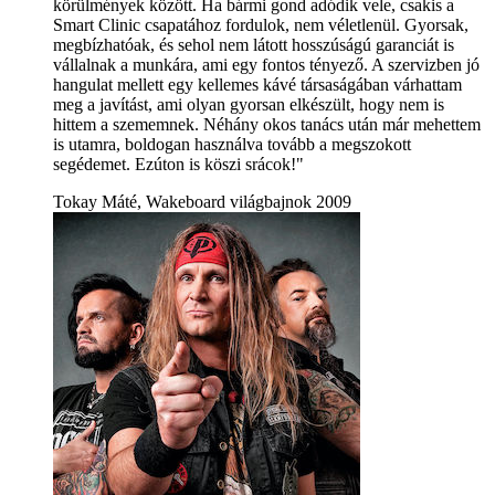
körülmények között. Ha bármi gond adódik vele, csakis a
Smart Clinic csapatához fordulok, nem véletlenül. Gyorsak,
megbízhatóak, és sehol nem látott hosszúságú garanciát is
vállalnak a munkára, ami egy fontos tényező. A szervizben jó
hangulat mellett egy kellemes kávé társaságában várhattam
meg a javítást, ami olyan gyorsan elkészült, hogy nem is
hittem a szememnek. Néhány okos tanács után már mehettem
is utamra, boldogan használva tovább a megszokott
segédemet. Ezúton is köszi srácok!"
Tokay Máté, Wakeboard világbajnok 2009