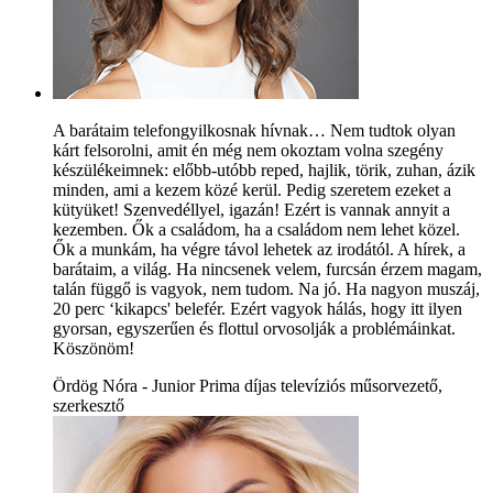
A barátaim telefongyilkosnak hívnak… Nem tudtok olyan
kárt felsorolni, amit én még nem okoztam volna szegény
készülékeimnek: előbb-utóbb reped, hajlik, törik, zuhan, ázik
minden, ami a kezem közé kerül. Pedig szeretem ezeket a
kütyüket! Szenvedéllyel, igazán! Ezért is vannak annyit a
kezemben. Ők a családom, ha a családom nem lehet közel.
Ők a munkám, ha végre távol lehetek az irodától. A hírek, a
barátaim, a világ. Ha nincsenek velem, furcsán érzem magam,
talán függő is vagyok, nem tudom. Na jó. Ha nagyon muszáj,
20 perc ‘kikapcs' belefér. Ezért vagyok hálás, hogy itt ilyen
gyorsan, egyszerűen és flottul orvosolják a problémáinkat.
Köszönöm!
Ördög Nóra - Junior Prima díjas televíziós műsorvezető,
szerkesztő