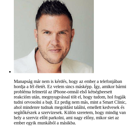
Manapság már nem is kérdés, hogy az ember a telefonjában
hordja a fél életét. Ez velem sincs másképp. Így, amikor bármi
probléma felmerül az iPhone-omnál első kétségbeesett
reakcióm után, megnyugvással tölt el, hogy tudom, hol fogják
tudni orvosolni a bajt. Ez pedig nem más, mint a Smart Clinic,
ahol mindenre tudnak megoldást találni, emellett kedvesek és
segítőkészek a szervizesek. Külön szeretem, hogy mindig van
hely a szerviz előtt parkolni, ami nagy előny, mikor siet az
ember egyik munkából a másikba.