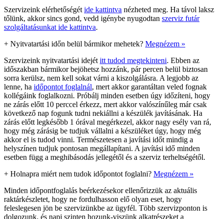
Szervizeink elérhetőségét
ide kattintva
nézheted meg. Ha távol laksz
tőlünk, akkor sincs gond, vedd igénybe nyugodtan
szerviz futár
szolgáltatásunkat ide kattintva
.
+
Nyitvatartási időn belül bármikor mehetek?
Megnézem »
Szervizeink nyitvatartási idejét
itt tudod megtekinteni
. Ebben az
időszakban bármikor bejöhetsz hozzánk, pár percen belül biztosan
sorra kerülsz, nem kell sokat várni a kiszolgálásra. A legjobb az
lenne, ha
időpontot foglalnál
, mert akkor garantáltan veled fognak
kollégáink foglalkozni. Próbálj minden esetben úgy időzíteni, hogy
ne zárás előtt 10 perccel érkezz, mert akkor valószínűleg már csak
következő nap fogunk tudni nekiállni a készülék javításának. Ha
zárás előtt legkésőbb 1 órával megérkezel, akkor nagy esély van rá,
hogy még zárásig be tudjuk vállalni a készüléket úgy, hogy még
akkor el is tudod vinni. Természetesen a javítási időt mindig a
helyszínen tudjuk pontosan megállapítani. A javítási idő minden
esetben függ a meghibásodás jellegétől és a szerviz terheltségétől.
+
Holnapra miért nem tudok időpontot foglalni?
Megnézem »
Minden időpontfoglalás beérkezésekor ellenőrizzük az aktuális
raktárkészletet, hogy ne fordulhasson elő olyan eset, hogy
feleslegesen jön be szervizünkbe az ügyfél. Több szervizponton is
dolgozunk, és napi szinten hozunk-viszünk alkatrészeket a