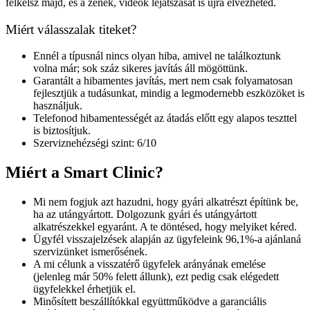
felkelsz majd, és a zenék, videók lejátszását is újra élvezheted.
Miért válasszalak titeket?
Ennél a típusnál nincs olyan hiba, amivel ne találkoztunk
volna már; sok száz sikeres javítás áll mögöttünk.
Garantált a hibamentes javítás, mert nem csak folyamatosan
fejlesztjük a tudásunkat, mindig a legmodernebb eszközöket is
használjuk.
Telefonod hibamentességét az átadás előtt egy alapos teszttel
is biztosítjuk.
Szerviznehézségi szint: 6/10
Miért a Smart Clinic?
Mi nem fogjuk azt hazudni, hogy gyári alkatrészt építünk be,
ha az utángyártott. Dolgozunk gyári és utángyártott
alkatrészekkel egyaránt. A te döntésed, hogy melyiket kéred.
Ügyfél visszajelzések alapján az ügyfeleink 96,1%-a ajánlaná
szervizünket ismerősének.
A mi célunk a visszatérő ügyfelek arányának emelése
(jelenleg már 50% felett állunk), ezt pedig csak elégedett
ügyfelekkel érhetjük el.
Minősített beszállítókkal együttműködve a garanciális