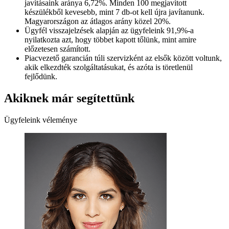
javításaink aránya 6,72%. Minden 100 megjavított
készülékből kevesebb, mint 7 db-ot kell újra javítanunk.
Magyarországon az átlagos arány közel 20%.
Ügyfél visszajelzések alapján az ügyfeleink 91,9%-a
nyilatkozta azt, hogy többet kapott tőlünk, mint amire
előzetesen számított.
Piacvezető garancián túli szervizként az elsők között voltunk,
akik elkezdték szolgáltatásukat, és azóta is töretlenül
fejlődünk.
Akiknek már segítettünk
Ügyfeleink véleménye