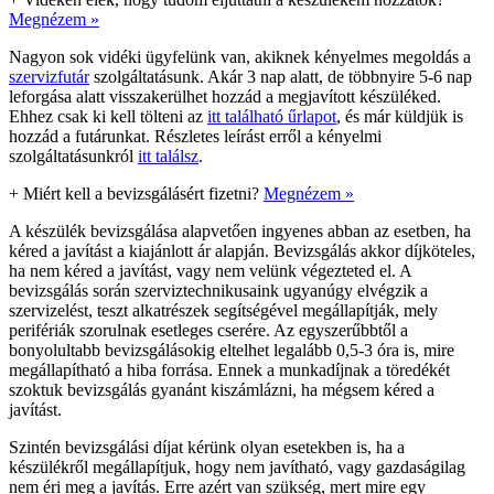
Megnézem »
Nagyon sok vidéki ügyfelünk van, akiknek kényelmes megoldás a
szervizfutár
szolgáltatásunk. Akár 3 nap alatt, de többnyire 5-6 nap
leforgása alatt visszakerülhet hozzád a megjavított készüléked.
Ehhez csak ki kell tölteni az
itt található űrlapot
, és már küldjük is
hozzád a futárunkat. Részletes leírást erről a kényelmi
szolgáltatásunkról
itt találsz
.
+
Miért kell a bevizsgálásért fizetni?
Megnézem »
A készülék bevizsgálása alapvetően ingyenes abban az esetben, ha
kéred a javítást a kiajánlott ár alapján. Bevizsgálás akkor díjköteles,
ha nem kéred a javítást, vagy nem velünk végezteted el. A
bevizsgálás során szerviztechnikusaink ugyanúgy elvégzik a
szervizelést, teszt alkatrészek segítségével megállapítják, mely
perifériák szorulnak esetleges cserére. Az egyszerűbbtől a
bonyolultabb bevizsgálásokig eltelhet legalább 0,5-3 óra is, mire
megállapítható a hiba forrása. Ennek a munkadíjnak a töredékét
szoktuk bevizsgálás gyanánt kiszámlázni, ha mégsem kéred a
javítást.
Szintén bevizsgálási díjat kérünk olyan esetekben is, ha a
készülékről megállapítjuk, hogy nem javítható, vagy gazdaságilag
nem éri meg a javítás. Erre azért van szükség, mert mire egy