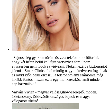
"Sajnos elég gyakran töröm össze a telefonom, előfordul,
hogy két héten belül kell újra szervizhez fordulnom…
egyszerűen nem tudok rá vigyázni. Nekem ezért a biztonságot
jelenti a Smart Clinic, ahol mindig nagyon kedvesen fogadnak
és rövid időn belül elkészül a telefonom ami számomra még
inkább fontos, hiszen ez is egy munkaeszköz, amit minden
nap használok."
Vasvári Vivien - magyar valóságshow-szereplő, modell,
üzletasszony, többszörös országos bajnok és magyar
válogatott síkfutó