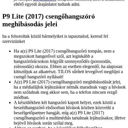
eltérő egyedi árajánlatot tudunk adni.
P9 Lite (2017) csengőhangszóró
meghibásodás jelei
ha a felsoroltak közül bármelyiket is tapasztalod, keresd fel
szervizünket
Ha a(z) P9 Lite (2017) csengőhangszóró tompán, nem a
megszokott hangerővel szól, azt leginkább a
hangszórórácsokon felgyűlt szennyeződés (porosodás,
zsírosodás) okozza. Ebben az esetben elegendő, ha alaposan
kitisztítjuk az alkatrészt. TILOS sűrített levegővel megfújni a
csengő hangszóró nyílásait!
A(z) P9 Lite (2017) csengőhangszóró meghibásodását jelzi,
ha a médiafájlok lejátszáskor némák maradnak vagy a hívások
nem szólalnak meg akkor sem, ha a telefon nincsen rezgő
módban.
A készülékben két hangszóró kapott helyet, ezek közül a
beszédhangszóró elsősorban hívások közben közvetíti a
beszélgetőpartner hangját, míg a(z) P9 Lite (2017)
csengőhangszóró a multimédiás tartalmak lejátszásakor, illetve
bejövő hívások során szólal meg.