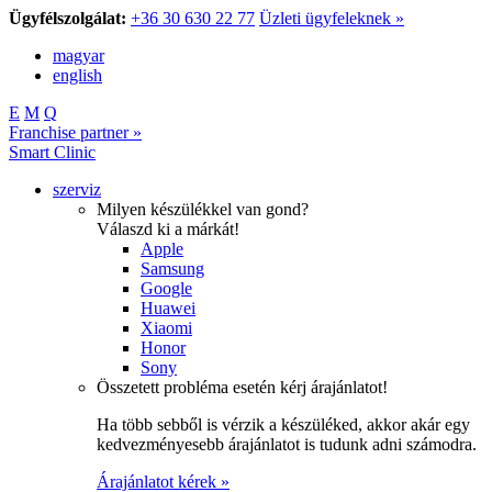
Ügyfélszolgálat:
+36 30 630 22 77
Üzleti ügyfeleknek »
magyar
english
E
M
Q
Franchise partner »
Smart Clinic
szerviz
Milyen készülékkel van gond?
Válaszd ki a márkát!
Apple
Samsung
Google
Huawei
Xiaomi
Honor
Sony
Összetett probléma esetén kérj árajánlatot!
Ha több sebből is vérzik a készüléked, akkor akár egy
kedvezményesebb árajánlatot is tudunk adni számodra.
Árajánlatot kérek »