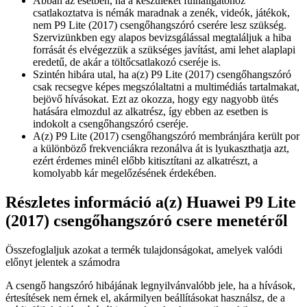
Abban az esetben, ha a készüléket fülhallgatóhoz
csatlakoztatva is némák maradnak a zenék, videók, játékok,
nem P9 Lite (2017) csengőhangszóró cserére lesz szükség.
Szervizünkben egy alapos bevizsgálással megtaláljuk a hiba
forrását és elvégezzük a szükséges javítást, ami lehet alaplapi
eredetű, de akár a töltőcsatlakozó cseréje is.
Szintén hibára utal, ha a(z) P9 Lite (2017) csengőhangszóró
csak recsegve képes megszólaltatni a multimédiás tartalmakat,
bejövő hívásokat. Ezt az okozza, hogy egy nagyobb ütés
hatására elmozdul az alkatrész, így ebben az esetben is
indokolt a csengőhangszóró cseréje.
A(z) P9 Lite (2017) csengőhangszóró membránjára került por
a különböző frekvenciákra rezonálva át is lyukaszthatja azt,
ezért érdemes minél előbb kitisztítani az alkatrészt, a
komolyabb kár megelőzésének érdekében.
Részletes információ a(z) Huawei P9 Lite
(2017) csengőhangszóró csere menetéről
Összefoglaljuk azokat a termék tulajdonságokat, amelyek valódi
előnyt jelentek a számodra
A csengő hangszóró hibájának legnyilvánvalóbb jele, ha a hívások,
értesítések nem érnek el, akármilyen beállításokat használsz, de a