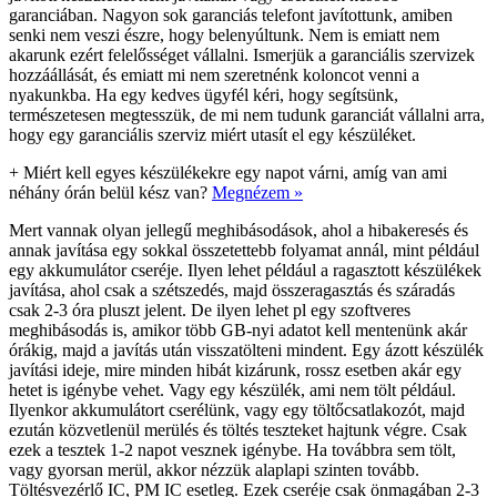
garanciában. Nagyon sok garanciás telefont javítottunk, amiben
senki nem veszi észre, hogy belenyúltunk. Nem is emiatt nem
akarunk ezért felelősséget vállalni. Ismerjük a garanciális szervizek
hozzáállását, és emiatt mi nem szeretnénk koloncot venni a
nyakunkba. Ha egy kedves ügyfél kéri, hogy segítsünk,
természetesen megtesszük, de mi nem tudunk garanciát vállalni arra,
hogy egy garanciális szerviz miért utasít el egy készüléket.
+
Miért kell egyes készülékekre egy napot várni, amíg van ami
néhány órán belül kész van?
Megnézem »
Mert vannak olyan jellegű meghibásodások, ahol a hibakeresés és
annak javítása egy sokkal összetettebb folyamat annál, mint például
egy akkumulátor cseréje. Ilyen lehet például a ragasztott készülékek
javítása, ahol csak a szétszedés, majd összeragasztás és száradás
csak 2-3 óra pluszt jelent. De ilyen lehet pl egy szoftveres
meghibásodás is, amikor több GB-nyi adatot kell mentenünk akár
órákig, majd a javítás után visszatölteni mindent. Egy ázott készülék
javítási ideje, mire minden hibát kizárunk, rossz esetben akár egy
hetet is igénybe vehet. Vagy egy készülék, ami nem tölt például.
Ilyenkor akkumulátort cserélünk, vagy egy töltőcsatlakozót, majd
ezután közvetlenül merülés és töltés teszteket hajtunk végre. Csak
ezek a tesztek 1-2 napot vesznek igénybe. Ha továbbra sem tölt,
vagy gyorsan merül, akkor nézzük alaplapi szinten tovább.
Töltésvezérlő IC, PM IC esetleg. Ezek cseréje csak önmagában 2-3