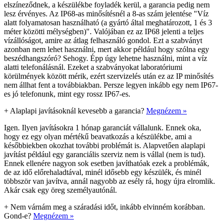
elszíneződnek, a készülékbe foyladék kerül, a garancia pedig nem
lesz érvényes. Az IP68-as minősítésnél a 8-as szám jelentése "Víz
alatt folyamatosan használható (a gyártó által meghatározott, 1 és 3
méter közötti mélységben)". Valójában ez az IP68 jelenti a teljes
vízállóságot, amire az átlag felhasználó gondol. Ezt a szabványt
azonban nem lehet használni, mert akkor például hogy szólna egy
beszédhangszóró? Sehogy. Épp úgy lehetne használni, mint a víz
alatti telefonálásnál. Ezeket a szabványokat laboratóriumi
körülmények között mérik, ezért szervizelés után ez az IP minősítés
nem állhat fent a továbbiakban. Persze legyen inkább egy nem IP67-
es jó telefonunk, mint egy rossz IP67-es.
+
Alaplapi javításoknál kevesebb a garancia?
Megnézem »
Igen. Ilyen javításokra 1 hónap garanciát vállalunk. Ennek oka,
hogy ez egy olyan mértékű beavatkozás a készülékbe, ami a
későbbiekben okozhat további problémát is. Alapvetően alaplapi
javítást például egy garanciális szerviz nem is vállal (nem is tud).
Ennek ellenére nagyon sok esetben javíthatóak ezek a problémák,
de az idő előrehaladtával, minél idősebb egy készülék, és minél
többször van javítva, annál nagyobb az esély rá, hogy újra elromlik.
Akár csak egy öreg személyautónál.
+
Nem várnám meg a száradási időt, inkább elvinném korábban.
Gond-e?
Megnézem »