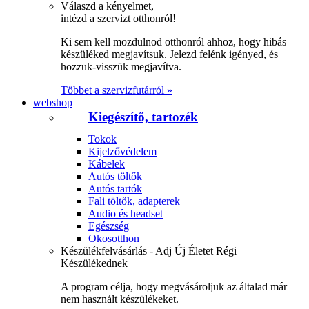
Válaszd a kényelmet,
intézd a szervizt otthonról!
Ki sem kell mozdulnod otthonról ahhoz, hogy hibás
készüléked megjavítsuk. Jelezd felénk igényed, és
hozzuk-visszük megjavítva.
Többet a szervizfutárról »
webshop
Kiegészítő, tartozék
Tokok
Kijelzővédelem
Kábelek
Autós töltők
Autós tartók
Fali töltők, adapterek
Audio és headset
Egészség
Okosotthon
Készülékfelvásárlás - Adj Új Életet Régi
Készülékednek
A program célja, hogy megvásároljuk az általad már
nem használt készülékeket.