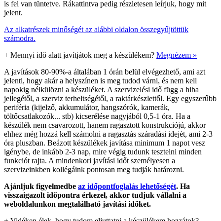
is fel van tüntetve. Rákattintva pedig részletesen leírjuk, hogy mit
jelent.
Az alkatrészek minőségét az alábbi oldalon összegyűjtöttük
számodra.
+
Mennyi idő alatt javítjátok meg a készülékem?
Megnézem »
A javítások 80-90%-a általában 1 órán belül elvégezhető, ami azt
jelenti, hogy akár a helyszínen is meg tudod várni, és nem kell
napokig nélkülözni a készüléket. A szervizelési idő függ a hiba
jellegétől, a szerviz terheltségétől, a raktárkészlettől. Egy egyszerűbb
periféria (kijelző, akkumulátor, hangszórók, kamerák,
töltőcsatlakozók... stb) kicserélése nagyjából 0,5-1 óra. Ha a
készülék nem csavarozott, hanem ragasztott konstrukciójú, akkor
ehhez még hozzá kell számolni a ragasztás száradási idejét, ami 2-3
óra pluszban. Beázott készülékek javítása minimum 1 napot vesz
igénybe, de inkább 2-3 nap, mire végig tudunk tesztelni minden
funkciót rajta. A mindenkori javítási időt személyesen a
szervizeinkben kollégáink pontosan meg tudják határozni.
Ajánljuk figyelmedbe
az időpontfoglalás lehetőségét
. Ha
visszaigazolt időpontra érkezel, akkor tudjuk vállalni a
weboldalunkon megtalálható javítási időket.
+
Vidéken élek, hogy tudom eljuttatni a készülékem hozzátok?