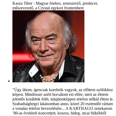
Kasza Tibor - Magyar énekes, zeneszerző, producer,
műsorvezető, a Crystal egykori frontembere
"Úgy látom, igencsak korelnök vagyok, az előttem szólókhoz
képest. Mindössze azért bocsátom ezt előre, mert az életem
jelentős korábbik felét, tulajdonképpen telefon nélkül éltem le.
Szabadsághegyi lakásomban anno, közel 20 esztendőt vártam
a vonalas telefon bevezetésére... A KARTHAGO zenekarom
’80-as évekbeli koncertjeit, koszos, hideg, utcai fülkékből