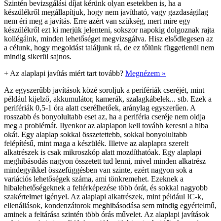
Szintén bevizsgálási díjat kérünk olyan esetekben is, ha a
készülékről megállapítjuk, hogy nem javítható, vagy gazdaságilag
nem éri meg a javítás. Erre azért van szükség, mert mire egy
készülékről ezt ki merjük jelenteni, sokszor napokig dolgoznak rajta
kollégáink, minden lehetőséget megvizsgálva. Hisz elsődlegesen az
a célunk, hogy megoldást találjunk rá, de ez tőlünk függetlenül nem
mindig sikerül sajnos.
+
Az alaplapi javítás miért tart tovább?
Megnézem »
Az egyszerűbb javítások közé soroljuk a perifériák cseréjét, mint
például kijelző, akkumulátor, kamerák, szalagkábelek... stb. Ezek a
perifériák 0,5-1 óra alatt cserélhetőek, aránylag egyszerűen. A
rosszabb és bonyolultabb eset az, ha a periféria cseréje nem oldja
meg a problémát. Ilyenkor az alaplapon kell tovább keresni a hiba
okát. Egy alaplap sokkal összetettebb, sokkal bonyolultabb
felépítésű, mint maga a készülék. Illetve az alaplapra szerelt
alkatrészek is csak mikroszkóp alatt mozdíthatóak. Egy alaplapi
meghibásodás nagyon összetett tud lenni, mivel minden alkatrész
mindegyikkel összefüggésben van szinte, ezért nagyon sok a
variációs lehetőségek száma, ami tönkremehet. Ezeknek a
hibalehetőségeknek a feltérképezése több órát, és sokkal nagyobb
szakértelmet igényel. Az alaplapi alkatrészek, mint például IC-k,
ellenállások, kondenzátorok meghibásodása sem mindig egyértelmű,
aminek a feltárása szintén több órás művelet. Az alaplapi javítások