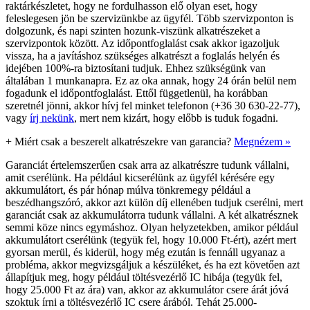
raktárkészletet, hogy ne fordulhasson elő olyan eset, hogy
feleslegesen jön be szervizünkbe az ügyfél. Több szervizponton is
dolgozunk, és napi szinten hozunk-viszünk alkatrészeket a
szervizpontok között. Az időpontfoglalást csak akkor igazoljuk
vissza, ha a javításhoz szükséges alkatrészt a foglalás helyén és
idejében 100%-ra biztosítani tudjuk. Ehhez szükségünk van
általában 1 munkanapra. Ez az oka annak, hogy 24 órán belül nem
fogadunk el időpontfoglalást. Ettől függetlenül, ha korábban
szeretnél jönni, akkor hívj fel minket telefonon (+36 30 630-22-77),
vagy
írj nekünk
, mert nem kizárt, hogy előbb is tuduk fogadni.
+
Miért csak a beszerelt alkatrészekre van garancia?
Megnézem »
Garanciát értelemszerűen csak arra az alkatrészre tudunk vállalni,
amit cserélünk. Ha például kicserélünk az ügyfél kérésére egy
akkumulátort, és pár hónap múlva tönkremegy például a
beszédhangszóró, akkor azt külön díj ellenében tudjuk cserélni, mert
garanciát csak az akkumulátorra tudunk vállalni. A két alkatrésznek
semmi köze nincs egymáshoz. Olyan helyzetekben, amikor például
akkumulátort cserélünk (tegyük fel, hogy 10.000 Ft-ért), azért mert
gyorsan merül, és kiderül, hogy még ezután is fennáll ugyanaz a
probléma, akkor megvizsgáljuk a készüléket, és ha ezt követően azt
állapítjuk meg, hogy például töltésvezérlő IC hibája (tegyük fel,
hogy 25.000 Ft az ára) van, akkor az akkumulátor csere árát jóvá
szoktuk írni a töltésvezérlő IC csere árából. Tehát 25.000-