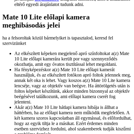
eltérő egyedi árajánlatot tudunk adni.
Mate 10 Lite előlapi kamera
meghibásodás jelei
ha a felsoroltak közül bármelyiket is tapasztalod, keresd fel
szervizünket
Az elkészített képeken megjelenő apró színfoltokat a(z) Mate
10 Lite előlapi kamerára került por vagy szennyeződés
okozhatja, amit egy óvatos tisztítással lehet megoldani.
Ha fényképezéskor a(z) Mate 10 Lite előlapi kamerát
használjuk, és az elkészített fotókon apró foltok jelennek meg,
annak két oka is lehet. Vagy koszos a(z) Mate 10 Lite kamera
lencséje, vagy az objektív van beégve. Ha áttörölgetés után is
foltos képeket készítünk, akkor minden bizonnyal az objektív
beégésével találkozunk, ami előlapi kamera cserét fog
jelenteni.
Akár a(z) Mate 10 Lite hátlapi kamera hibája is állhat a
háttérben, ha az előlapi kamera nem működik megfelelően. A
két kamera szoros kapcsolatban áll egymással, és előfordulhat,
hogy az egyik tiltja le a másikat. Ezért érdemes minden
esetben szervizhez fordulni, ahol szakemberek tudják kiszűrni