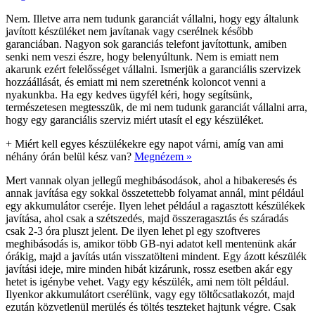
Nem. Illetve arra nem tudunk garanciát vállalni, hogy egy általunk
javított készüléket nem javítanak vagy cserélnek később
garanciában. Nagyon sok garanciás telefont javítottunk, amiben
senki nem veszi észre, hogy belenyúltunk. Nem is emiatt nem
akarunk ezért felelősséget vállalni. Ismerjük a garanciális szervizek
hozzáállását, és emiatt mi nem szeretnénk koloncot venni a
nyakunkba. Ha egy kedves ügyfél kéri, hogy segítsünk,
természetesen megtesszük, de mi nem tudunk garanciát vállalni arra,
hogy egy garanciális szerviz miért utasít el egy készüléket.
+
Miért kell egyes készülékekre egy napot várni, amíg van ami
néhány órán belül kész van?
Megnézem »
Mert vannak olyan jellegű meghibásodások, ahol a hibakeresés és
annak javítása egy sokkal összetettebb folyamat annál, mint például
egy akkumulátor cseréje. Ilyen lehet például a ragasztott készülékek
javítása, ahol csak a szétszedés, majd összeragasztás és száradás
csak 2-3 óra pluszt jelent. De ilyen lehet pl egy szoftveres
meghibásodás is, amikor több GB-nyi adatot kell mentenünk akár
órákig, majd a javítás után visszatölteni mindent. Egy ázott készülék
javítási ideje, mire minden hibát kizárunk, rossz esetben akár egy
hetet is igénybe vehet. Vagy egy készülék, ami nem tölt például.
Ilyenkor akkumulátort cserélünk, vagy egy töltőcsatlakozót, majd
ezután közvetlenül merülés és töltés teszteket hajtunk végre. Csak