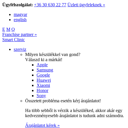
Ügyfélszolgálat:
+36 30 630 22 77
Üzleti ügyfeleknek »
magyar
english
E
M
Q
Franchise partner »
Smart Clinic
szerviz
Milyen készülékkel van gond?
Válaszd ki a márkát!
Apple
Samsung
Google
Huawei
Xiaomi
Honor
Sony
Összetett probléma esetén kérj árajánlatot!
Ha több sebből is vérzik a készüléked, akkor akár egy
kedvezményesebb árajánlatot is tudunk adni számodra.
Árajánlatot kérek »