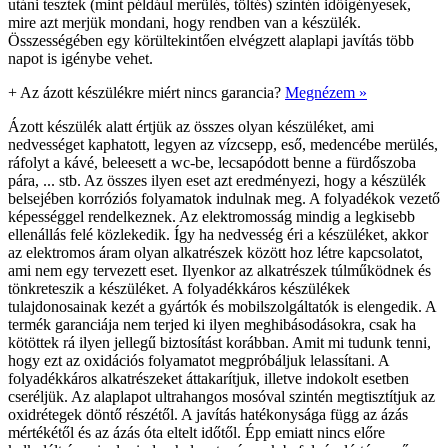
utáni tesztek (mint például merülés, töltés) szintén időigényesek,
mire azt merjük mondani, hogy rendben van a készülék.
Összességében egy körültekintően elvégzett alaplapi javítás több
napot is igénybe vehet.
+
Az ázott készülékre miért nincs garancia?
Megnézem »
Ázott készülék alatt értjük az összes olyan készüléket, ami
nedvességet kaphatott, legyen az vízcsepp, eső, medencébe merülés,
ráfolyt a kávé, beleesett a wc-be, lecsapódott benne a fürdőszoba
pára, ... stb. Az összes ilyen eset azt eredményezi, hogy a készülék
belsejében korróziós folyamatok indulnak meg. A folyadékok vezető
képességgel rendelkeznek. Az elektromosság mindig a legkisebb
ellenállás felé közlekedik. Így ha nedvesség éri a készüléket, akkor
az elektromos áram olyan alkatrészek között hoz létre kapcsolatot,
ami nem egy tervezett eset. Ilyenkor az alkatrészek túlműködnek és
tönkreteszik a készüléket. A folyadékkáros készülékek
tulajdonosainak kezét a gyártók és mobilszolgáltatók is elengedik. A
termék garanciája nem terjed ki ilyen meghibásodásokra, csak ha
kötöttek rá ilyen jellegű biztosítást korábban. Amit mi tudunk tenni,
hogy ezt az oxidációs folyamatot megpróbáljuk lelassítani. A
folyadékkáros alkatrészeket áttakarítjuk, illetve indokolt esetben
cseréljük. Az alaplapot ultrahangos mosóval szintén megtisztítjuk az
oxidrétegek döntő részétől. A javítás hatékonysága függ az ázás
mértékétől és az ázás óta eltelt időtől. Épp emiatt nincs előre