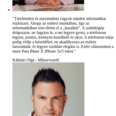
"Türelmetlen és maximalista vagyok minden informatikai
eszközzel. Ahogy az emberi munkában, úgy az
informatikában sem tűröm el a „lazsálást”. A számítógép
dolgozzon, ne fagyjon le, a net legyen gyors, a telefonom
legyen, pontos, könnyen kezelhető és okos. A telefonom tokja
pedig védje a készüléket, ne akadályozza az eszköz
használatát, és legyen szolidan elegáns is. Ezért választottam a
more Para Blaze X iPhone 5s/5 tokot."
Kálmán Olga - Műsorvezető