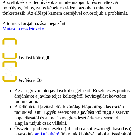
A szelfik és a videohívások a mindennapjaink részei lettek. A
homályos, foltos, zajos képek és videók azonban mindezt
tönkreteszik. Az előlapi kamera cseréjével orvosoljuk a problémát.
A termék forgalmazása megszűnt.
Mutasd a részleteket »
Javítási költség
0
Javítási idő
0
Az ár egy várható javítási költséget jelöl. Részletes és pontos
árajánlatot a javítás teljes költségéről bevizsgálást követően
tudunk adni.
A feltüntetett javítási időt kizárólag időpontfoglalás esetén
tudjuk vállalni. Egyéb esetekben a javítási idő függ a szerviz
kapacitásától és a javítás megkezdését érkezési sorrend
alapján tudjuk csak vállalni.
Összetett probléma esetén (pl.: több alkatrész meghibásodása)
javasoljuk
árajánlatkérő
űrlapunk kitöltését, ahol a listaáraktól