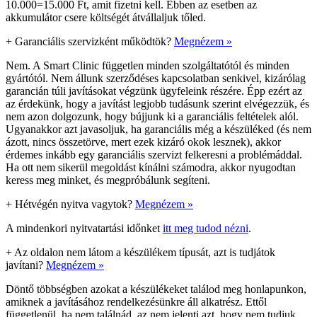
10.000=15.000 Ft, amit fizetni kell. Ebben az esetben az
akkumulátor csere költségét átvállaljuk tőled.
+
Garanciális szervizként működtök?
Megnézem »
Nem. A Smart Clinic független minden szolgáltatótól és minden
gyártótól. Nem állunk szerződéses kapcsolatban senkivel, kizárólag
garancián túli javításokat végzünk ügyfeleink részére. Épp ezért az
az érdekünk, hogy a javítást legjobb tudásunk szerint elvégezzük, és
nem azon dolgozunk, hogy bújjunk ki a garanciális feltételek alól.
Ugyanakkor azt javasoljuk, ha garanciális még a készüléked (és nem
ázott, nincs összetörve, mert ezek kizáró okok lesznek), akkor
érdemes inkább egy garanciális szervizt felkeresni a problémáddal.
Ha ott nem sikerül megoldást kínálni számodra, akkor nyugodtan
keress meg minket, és megpróbálunk segíteni.
+
Hétvégén nyitva vagytok?
Megnézem »
A mindenkori nyitvatartási időnket
itt meg tudod nézni
.
+
Az oldalon nem látom a készülékem típusát, azt is tudjátok
javítani?
Megnézem »
Döntő többségben azokat a készülékeket találod meg honlapunkon,
amiknek a javításához rendelkezésünkre áll alkatrész. Ettől
függetlenül, ha nem találnád, az nem jelenti azt, hogy nem tudjuk