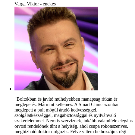
Varga Viktor - énekes
"Boltokban és javító műhelyekben manapság ritkán ér
meglepetés. Mármint kellemes. A Smart Clinic azonban
meglepett a pult mögül áradó kedvességgel,
szolgálatkészséggel, magabiztossággal és nyilvánvaló
szakértelemmel. Nem is szerviznek, inkább valamiféle elegáns
orvosi rendelőnek tűnt a helyiség, ahol csupa rokonszenves,
megbízható doktor dolgozik. Félve vittem be hozzájuk régi