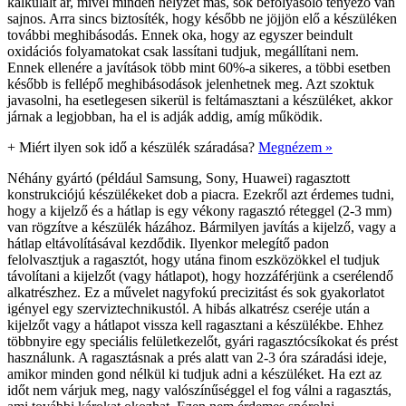
kalkulált ár, mivel minden helyzet más, sok befolyásoló tényező van
sajnos. Arra sincs biztosíték, hogy később ne jöjjön elő a készüléken
további meghibásodás. Ennek oka, hogy az egyszer beindult
oxidációs folyamatokat csak lassítani tudjuk, megállítani nem.
Ennek ellenére a javítások több mint 60%-a sikeres, a többi esetben
később is fellépő meghibásodások jelenhetnek meg. Azt szoktuk
javasolni, ha esetlegesen sikerül is feltámasztani a készüléket, akkor
járnak a legjobban, ha el is adják addig, amíg működik.
+
Miért ilyen sok idő a készülék száradása?
Megnézem »
Néhány gyártó (például Samsung, Sony, Huawei) ragasztott
konstrukciójú készülékeket dob a piacra. Ezekről azt érdemes tudni,
hogy a kijelző és a hátlap is egy vékony ragasztó réteggel (2-3 mm)
van rögzítve a készülék házához. Bármilyen javítás a kijelző, vagy a
hátlap eltávolításával kezdődik. Ilyenkor melegítő padon
felolvasztjuk a ragasztót, hogy utána finom eszközökkel el tudjuk
távolítani a kijelzőt (vagy hátlapot), hogy hozzáférjünk a cserélendő
alkatrészhez. Ez a művelet nagyfokú precizitást és sok gyakorlatot
igényel egy szerviztechnikustól. A hibás alkatrész cseréje után a
kijelzőt vagy a hátlapot vissza kell ragasztani a készülékbe. Ehhez
többnyire egy speciális felületkezelőt, gyári ragasztócsíkokat és prést
használunk. A ragasztásnak a prés alatt van 2-3 óra száradási ideje,
amikor minden gond nélkül ki tudjuk adni a készüléket. Ha ezt az
időt nem várjuk meg, nagy valószínűséggel el fog válni a ragasztás,