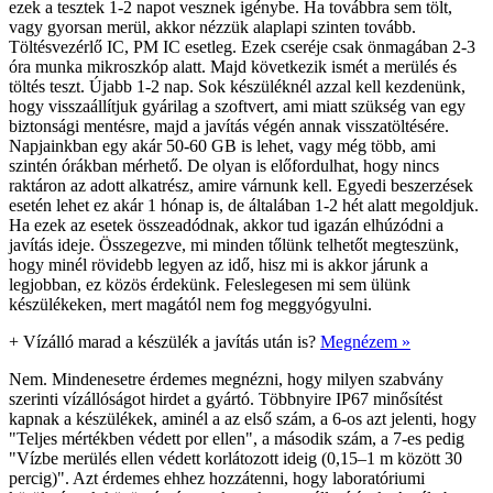
ezek a tesztek 1-2 napot vesznek igénybe. Ha továbbra sem tölt,
vagy gyorsan merül, akkor nézzük alaplapi szinten tovább.
Töltésvezérlő IC, PM IC esetleg. Ezek cseréje csak önmagában 2-3
óra munka mikroszkóp alatt. Majd következik ismét a merülés és
töltés teszt. Újabb 1-2 nap. Sok készüléknél azzal kell kezdenünk,
hogy visszaállítjuk gyárilag a szoftvert, ami miatt szükség van egy
biztonsági mentésre, majd a javítás végén annak visszatöltésére.
Napjainkban egy akár 50-60 GB is lehet, vagy még több, ami
szintén órákban mérhető. De olyan is előfordulhat, hogy nincs
raktáron az adott alkatrész, amire várnunk kell. Egyedi beszerzések
esetén lehet ez akár 1 hónap is, de általában 1-2 hét alatt megoldjuk.
Ha ezek az esetek összeadódnak, akkor tud igazán elhúzódni a
javítás ideje. Összegezve, mi minden tőlünk telhetőt megteszünk,
hogy minél rövidebb legyen az idő, hisz mi is akkor járunk a
legjobban, ez közös érdekünk. Feleslegesen mi sem ülünk
készülékeken, mert magától nem fog meggyógyulni.
+
Vízálló marad a készülék a javítás után is?
Megnézem »
Nem. Mindenesetre érdemes megnézni, hogy milyen szabvány
szerinti vízállóságot hirdet a gyártó. Többnyire IP67 minősítést
kapnak a készülékek, aminél a az első szám, a 6-os azt jelenti, hogy
"Teljes mértékben védett por ellen", a második szám, a 7-es pedig
"Vízbe merülés ellen védett korlátozott ideig (0,15–1 m között 30
percig)". Azt érdemes ehhez hozzátenni, hogy laboratóriumi