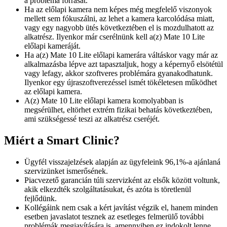
a probléma forrását.
Ha az előlapi kamera nem képes még megfelelő viszonyok
mellett sem fókuszálni, az lehet a kamera karcolódása miatt,
vagy egy nagyobb ütés következtében el is mozdulhatott az
alkatrész. Ilyenkor már cserélnünk kell a(z) Mate 10 Lite
előlapi kameráját.
Ha a(z) Mate 10 Lite előlapi kamerára váltáskor vagy már az
alkalmazásba lépve azt tapasztaljuk, hogy a képernyő elsötétül
vagy lefagy, akkor szoftveres problémára gyanakodhatunk.
Ilyenkor egy újraszoftverezéssel ismét tökéletesen működhet
az előlapi kamera.
A(z) Mate 10 Lite előlapi kamera komolyabban is
megsérülhet, eltörhet extrém fizikai behatás következtében,
ami szükségessé teszi az alkatrész cseréjét.
Miért a Smart Clinic?
Ügyfél visszajelzések alapján az ügyfeleink 96,1%-a ajánlaná
szervizünket ismerősének.
Piacvezető garancián túli szervizként az elsők között voltunk,
akik elkezdték szolgáltatásukat, és azóta is töretlenül
fejlődünk.
Kollégáink nem csak a kért javítást végzik el, hanem minden
esetben javaslatot tesznek az esetleges felmerülő további
problémák megjavítására is, amennyiben ez indokolt lenne.