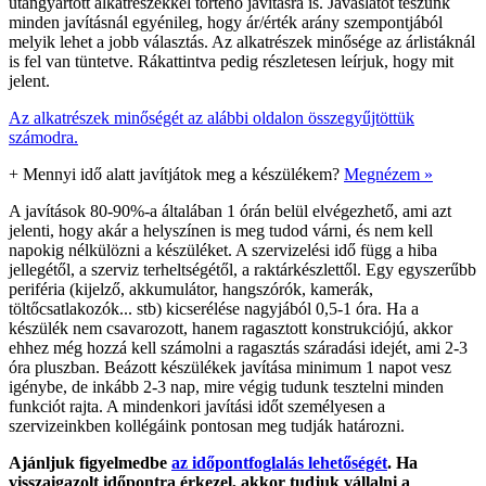
utángyártott alkatrészekkel történő javításra is. Javaslatot teszünk
minden javításnál egyénileg, hogy ár/érték arány szempontjából
melyik lehet a jobb választás. Az alkatrészek minősége az árlistáknál
is fel van tüntetve. Rákattintva pedig részletesen leírjuk, hogy mit
jelent.
Az alkatrészek minőségét az alábbi oldalon összegyűjtöttük
számodra.
+
Mennyi idő alatt javítjátok meg a készülékem?
Megnézem »
A javítások 80-90%-a általában 1 órán belül elvégezhető, ami azt
jelenti, hogy akár a helyszínen is meg tudod várni, és nem kell
napokig nélkülözni a készüléket. A szervizelési idő függ a hiba
jellegétől, a szerviz terheltségétől, a raktárkészlettől. Egy egyszerűbb
periféria (kijelző, akkumulátor, hangszórók, kamerák,
töltőcsatlakozók... stb) kicserélése nagyjából 0,5-1 óra. Ha a
készülék nem csavarozott, hanem ragasztott konstrukciójú, akkor
ehhez még hozzá kell számolni a ragasztás száradási idejét, ami 2-3
óra pluszban. Beázott készülékek javítása minimum 1 napot vesz
igénybe, de inkább 2-3 nap, mire végig tudunk tesztelni minden
funkciót rajta. A mindenkori javítási időt személyesen a
szervizeinkben kollégáink pontosan meg tudják határozni.
Ajánljuk figyelmedbe
az időpontfoglalás lehetőségét
. Ha
visszaigazolt időpontra érkezel, akkor tudjuk vállalni a