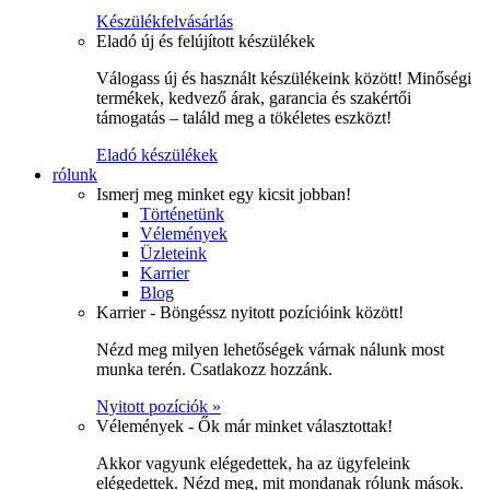
Készülékfelvásárlás
Eladó új és felújított készülékek
Válogass új és használt készülékeink között! Minőségi
termékek, kedvező árak, garancia és szakértői
támogatás – találd meg a tökéletes eszközt!
Eladó készülékek
rólunk
Ismerj meg minket egy kicsit jobban!
Történetünk
Vélemények
Üzleteink
Karrier
Blog
Karrier - Böngéssz nyitott pozícióink között!
Nézd meg milyen lehetőségek várnak nálunk most
munka terén. Csatlakozz hozzánk.
Nyitott pozíciók »
Vélemények - Ők már minket választottak!
Akkor vagyunk elégedettek, ha az ügyfeleink
elégedettek. Nézd meg, mit mondanak rólunk mások.