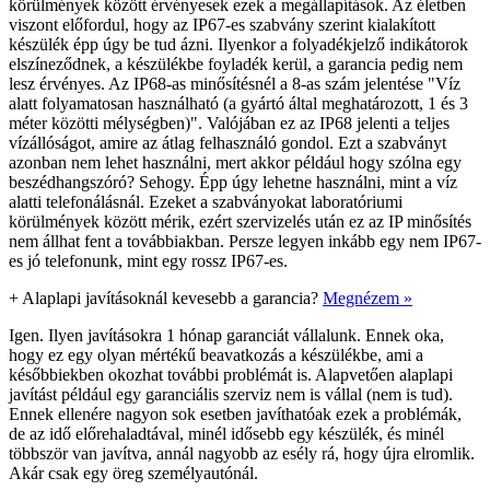
körülmények között érvényesek ezek a megállapítások. Az életben
viszont előfordul, hogy az IP67-es szabvány szerint kialakított
készülék épp úgy be tud ázni. Ilyenkor a folyadékjelző indikátorok
elszíneződnek, a készülékbe foyladék kerül, a garancia pedig nem
lesz érvényes. Az IP68-as minősítésnél a 8-as szám jelentése "Víz
alatt folyamatosan használható (a gyártó által meghatározott, 1 és 3
méter közötti mélységben)". Valójában ez az IP68 jelenti a teljes
vízállóságot, amire az átlag felhasználó gondol. Ezt a szabványt
azonban nem lehet használni, mert akkor például hogy szólna egy
beszédhangszóró? Sehogy. Épp úgy lehetne használni, mint a víz
alatti telefonálásnál. Ezeket a szabványokat laboratóriumi
körülmények között mérik, ezért szervizelés után ez az IP minősítés
nem állhat fent a továbbiakban. Persze legyen inkább egy nem IP67-
es jó telefonunk, mint egy rossz IP67-es.
+
Alaplapi javításoknál kevesebb a garancia?
Megnézem »
Igen. Ilyen javításokra 1 hónap garanciát vállalunk. Ennek oka,
hogy ez egy olyan mértékű beavatkozás a készülékbe, ami a
későbbiekben okozhat további problémát is. Alapvetően alaplapi
javítást például egy garanciális szerviz nem is vállal (nem is tud).
Ennek ellenére nagyon sok esetben javíthatóak ezek a problémák,
de az idő előrehaladtával, minél idősebb egy készülék, és minél
többször van javítva, annál nagyobb az esély rá, hogy újra elromlik.
Akár csak egy öreg személyautónál.