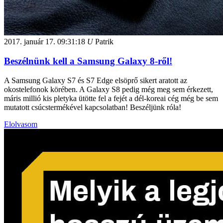
2017. január 17.
09:31:18
U
Patrik
Beszélnünk kell a Samsung Galaxy 8-ről!
A Samsung Galaxy S7 és S7 Edge elsöprő sikert aratott az
okostelefonok körében. A Galaxy S8 pedig még meg sem érkezett,
máris millió kis pletyka ütötte fel a fejét a dél-koreai cég még be sem
mutatott csúcstermékével kapcsolatban! Beszéljünk róla!
Elolvasom