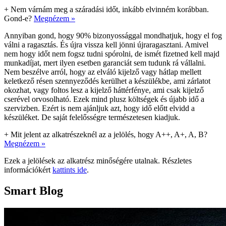
+
Nem várnám meg a száradási időt, inkább elvinném korábban.
Gond-e?
Megnézem »
Annyiban gond, hogy 90% bizonyossággal mondhatjuk, hogy el fog
válni a ragasztás. És újra vissza kell jönni újraragasztani. Amivel
nem hogy időt nem fogsz tudni spórolni, de ismét fizetned kell majd
munkadíjat, mert ilyen esetben garanciát sem tudunk rá vállalni.
Nem beszélve arról, hogy az elváló kijelző vagy hátlap mellett
keletkező résen szennyeződés kerülhet a készülékbe, ami zárlatot
okozhat, vagy foltos lesz a kijelző háttérfénye, ami csak kijelző
cserével orvosolható. Ezek mind plusz költségek és újabb idő a
szervizben. Ezért is nem ajánljuk azt, hogy idő előtt elvidd a
készüléket. De saját felelősségre természetesen kiadjuk.
+
Mit jelent az alkatrészeknél az a jelölés, hogy A++, A+, A, B?
Megnézem »
Ezek a jelölések az alkatrész minőségére utalnak. Részletes
információkért
kattints ide
.
Smart Blog