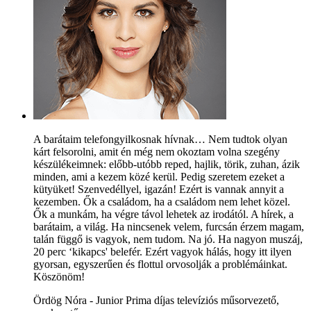
A barátaim telefongyilkosnak hívnak… Nem tudtok olyan
kárt felsorolni, amit én még nem okoztam volna szegény
készülékeimnek: előbb-utóbb reped, hajlik, törik, zuhan, ázik
minden, ami a kezem közé kerül. Pedig szeretem ezeket a
kütyüket! Szenvedéllyel, igazán! Ezért is vannak annyit a
kezemben. Ők a családom, ha a családom nem lehet közel.
Ők a munkám, ha végre távol lehetek az irodától. A hírek, a
barátaim, a világ. Ha nincsenek velem, furcsán érzem magam,
talán függő is vagyok, nem tudom. Na jó. Ha nagyon muszáj,
20 perc ‘kikapcs' belefér. Ezért vagyok hálás, hogy itt ilyen
gyorsan, egyszerűen és flottul orvosolják a problémáinkat.
Köszönöm!
Ördög Nóra - Junior Prima díjas televíziós műsorvezető,