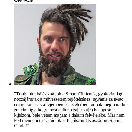
szerkesztő
"Több mint hálás vagyok a Smart Clinicnek, gyakorlatilag
hozzájárultak a művészetem fejlődéséhez, ugyanis az iMac-
em nélkül csak a fejemben és az éterben tudnak megmaradni a
zenéim. így, hogy most eltűnt a zaj, és újra bekapcsol a
kijelzőm, bele vetem magam a dalaim felvételébe. Már nem
kell mennem más stúdiókba feljátszani! Köszönöm Smart
Clinic!"