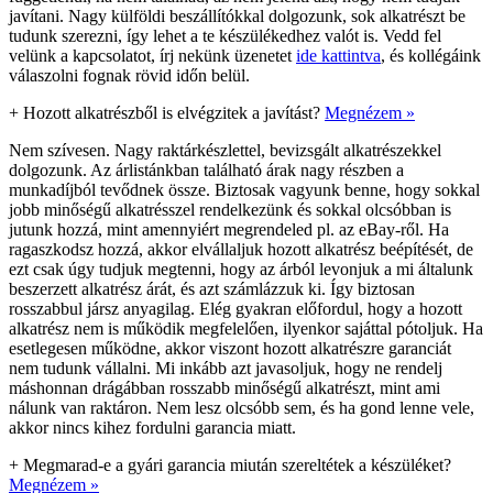
javítani. Nagy külföldi beszállítókkal dolgozunk, sok alkatrészt be
tudunk szerezni, így lehet a te készülékedhez valót is. Vedd fel
velünk a kapcsolatot, írj nekünk üzenetet
ide kattintva
, és kollégáink
válaszolni fognak rövid időn belül.
+
Hozott alkatrészből is elvégzitek a javítást?
Megnézem »
Nem szívesen. Nagy raktárkészlettel, bevizsgált alkatrészekkel
dolgozunk. Az árlistánkban található árak nagy részben a
munkadíjból tevődnek össze. Biztosak vagyunk benne, hogy sokkal
jobb minőségű alkatrésszel rendelkezünk és sokkal olcsóbban is
jutunk hozzá, mint amennyiért megrendeled pl. az eBay-ről. Ha
ragaszkodsz hozzá, akkor elvállaljuk hozott alkatrész beépítését, de
ezt csak úgy tudjuk megtenni, hogy az árból levonjuk a mi általunk
beszerzett alkatrész árát, és azt számlázzuk ki. Így biztosan
rosszabbul jársz anyagilag. Elég gyakran előfordul, hogy a hozott
alkatrész nem is működik megfelelően, ilyenkor sajáttal pótoljuk. Ha
esetlegesen működne, akkor viszont hozott alkatrészre garanciát
nem tudunk vállalni. Mi inkább azt javasoljuk, hogy ne rendelj
máshonnan drágábban rosszabb minőségű alkatrészt, mint ami
nálunk van raktáron. Nem lesz olcsóbb sem, és ha gond lenne vele,
akkor nincs kihez fordulni garancia miatt.
+
Megmarad-e a gyári garancia miután szereltétek a készüléket?
Megnézem »