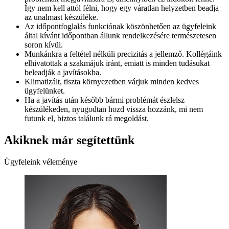
Így nem kell attól félni, hogy egy váratlan helyzetben beadja
az unalmast készüléke.
Az időpontfoglalás funkciónak köszönhetően az ügyfeleink
által kívánt időpontban állunk rendelkezésére természetesen
soron kívül.
Munkánkra a feltétel nélküli precizitás a jellemző. Kollégáink
elhivatottak a szakmájuk iránt, emiatt is minden tudásukat
beleadják a javításokba.
Klimatizált, tiszta környezetben várjuk minden kedves
ügyfelünket.
Ha a javítás után később bármi problémát észlelsz
készülékeden, nyugodtan hozd vissza hozzánk, mi nem
futunk el, biztos találunk rá megoldást.
Akiknek már segítettünk
Ügyfeleink véleménye