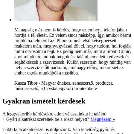
Manapság már nem is kérdés, hogy az ember a telefonjában
hordja a fél életét. Ez velem sincs másképp. Így, amikor bármi
probléma felmerül az iPhone-omnál első kétségbeesett
reakcióm után, megnyugvással tölt el, hogy tudom, hol fogják
tudni orvosolni a bajt. Ez pedig nem más, mint a Smart Clinic,
ahol mindenre tudnak megoldást találni, emellett kedvesek és
segítőkészek a szervizesek. Külön szeretem, hogy mindig van
hely a szerviz előtt parkolni, ami nagy előny, mikor siet az
ember egyik munkából a másikba.
Kasza Tibor - Magyar énekes, zeneszerző, producer,
műsorvezető, a Crystal egykori frontembere
Gyakran ismételt kérdések
A leggyakoribb kérdésekre adott válaszainkat itt találod.
+
Gyári alkatrészt szereltek be a rossz helyett?
Megnézem »
Több fajta alkatrésszel is dolgozunk. Van lehetőség gyári és