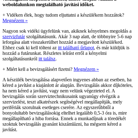
weboldalunkon megtalálható javítási időket.
+
Vidéken élek, hogy tudom eljuttatni a készülékem hozzátok?
Megnézem »
Nagyon sok vidéki ügyfelünk van, akiknek kényelmes megoldás a
szervizfutár
szolgáltatásunk. Akár 3 nap alatt, de többnyire 5-6 nap
leforgása alatt visszakerülhet hozzád a megjavított készüléked.
Ehhez csak ki kell tölteni az
itt található űrlapot
, és már küldjük is
hozzád a futárunkat. Részletes leírást erről a kényelmi
szolgáltatásunkról
itt találsz
.
+
Miért kell a bevizsgálásért fizetni?
Megnézem »
A készülék bevizsgálása alapvetően ingyenes abban az esetben, ha
kéred a javítást a kiajánlott ár alapján. Bevizsgálás akkor díjköteles,
ha nem kéred a javítást, vagy nem velünk végezteted el. A
bevizsgálás során szerviztechnikusaink ugyanúgy elvégzik a
szervizelést, teszt alkatrészek segítségével megállapítják, mely
perifériák szorulnak esetleges cserére. Az egyszerűbbtől a
bonyolultabb bevizsgálásokig eltelhet legalább 0,5-3 óra is, mire
megállapítható a hiba forrása. Ennek a munkadíjnak a töredékét
szoktuk bevizsgálás gyanánt kiszámlázni, ha mégsem kéred a
javítást.