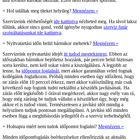
ami további károkat okozhat. Ezen nem érdemes spórolni.
+
Hol talállak meg titeket helyileg?
Megnézem »
Szervizeink elérhetőségét
ide kattintva
nézheted meg. Ha távol laksz
tőlünk, akkor sincs gond, vedd igénybe nyugodtan
szerviz futár
szolgáltatásunkat ide kattintva
.
+
Nyitvatartási időn belül bármikor mehetek?
Megnézem »
Szervizeink nyitvatartási idejét
itt tudod megtekinteni
. Ebben az
időszakban bármikor bejöhetsz hozzánk, pár percen belül biztosan
sorra kerülsz, nem kell sokat várni a kiszolgálásra. A legjobb az
lenne, ha
időpontot foglalnál
, mert akkor garantáltan veled fognak
kollégáink foglalkozni. Próbálj minden esetben úgy időzíteni, hogy
ne zárás előtt 10 perccel érkezz, mert akkor valószínűleg már csak
következő nap fogunk tudni nekiállni a készülék javításának. Ha
zárás előtt legkésőbb 1 órával megérkezel, akkor nagy esély van rá,
hogy még zárásig be tudjuk vállalni a készüléket úgy, hogy még
akkor el is tudod vinni. Természetesen a javítási időt mindig a
helyszínen tudjuk pontosan megállapítani. A javítási idő minden
esetben függ a meghibásodás jellegétől és a szerviz terheltségétől.
+
Holnapra miért nem tudok időpontot foglalni?
Megnézem »
Minden időpontfoglalás beérkezésekor ellenőrizzük az aktuális