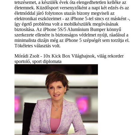
tetszésemet, a készülék évek óta elengedhetetlen kelléke az
életemnek. Küzdősport versenyzőként a napi két edzés és az
életmóddal járó folytonos utazás bizony megviseli az
elektronikai eszközeimet - az iPhone 5-tel sincs ez másként -,
így égető probléma volt a mobilkészülék megóvásának
biztosítása. Az iPhone 5S/5 Alumínium Bumper könnyű
szerkezete ellenére is biztonságos védelmet nyújt, ráadásul a
minimalista dizájn még az iPhone 5 szépségét sem torzítja el.
Tökéletes választás volt.
Mórádi Zsolt - 10x Kick Box Világbajnok, világ rekorder
sportoló, sport diplomata