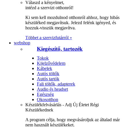
Válaszd a kényelmet,
intézd a szervizt otthonról!
Ki sem kell mozdulnod otthonról ahhoz, hogy hibás
készüléked megjavítsuk. Jelezd felénk igényed, és
hozzuk-visszük megjavítva.
Többet a szervizfutárról »
webshop
Kiegészítő, tartozék
Tokok
Kijelzővédelem
Kábelek
Autós töltők
Autós tartók
Fali töltők, adapterek
Audio és headset
Egészség
Okosotthon
Készülékfelvásárlás - Adj Új Életet Régi
Készülékednek
A program célja, hogy megvásároljuk az általad már
nem használt készülékeket.