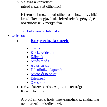
Válaszd a kényelmet,
intézd a szervizt otthonról!
Ki sem kell mozdulnod otthonról ahhoz, hogy hibás
készüléked megjavítsuk. Jelezd felénk igényed, és
hozzuk-visszük megjavítva.
Többet a szervizfutárról »
webshop
Kiegészítő, tartozék
Tokok
Kijelzővédelem
Kábelek
Autós töltők
Autós tartók
Fali töltők, adapterek
Audio és headset
Egészség
Okosotthon
Készülékfelvásárlás - Adj Új Életet Régi
Készülékednek
A program célja, hogy megvásároljuk az általad már
nem használt készülékeket.