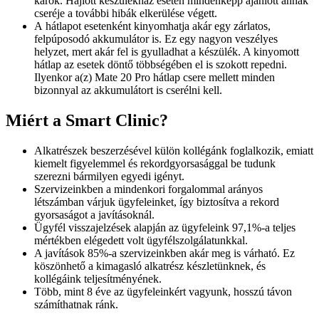
károk. Hajlott készülékház esetén mindenképp ajánlott annak
cseréje a további hibák elkerülése végett.
A hátlapot esetenként kinyomhatja akár egy zárlatos,
felpúposodó akkumulátor is. Ez egy nagyon veszélyes
helyzet, mert akár fel is gyulladhat a készülék. A kinyomott
hátlap az esetek döntő többségében el is szokott repedni.
Ilyenkor a(z) Mate 20 Pro hátlap csere mellett minden
bizonnyal az akkumulátort is cserélni kell.
Miért a Smart Clinic?
Alkatrészek beszerzésével külön kollégánk foglalkozik, emiatt
kiemelt figyelemmel és rekordgyorsasággal be tudunk
szerezni bármilyen egyedi igényt.
Szervizeinkben a mindenkori forgalommal arányos
létszámban várjuk ügyfeleinket, így biztosítva a rekord
gyorsaságot a javításoknál.
Ügyfél visszajelzések alapján az ügyfeleink 97,1%-a teljes
mértékben elégedett volt ügyfélszolgálatunkkal.
A javítások 85%-a szervizeinkben akár meg is várható. Ez
köszönhető a kimagasló alkatrész készletünknek, és
kollégáink teljesítményének.
Több, mint 8 éve az ügyfeleinkért vagyunk, hosszú távon
számíthatnak ránk.