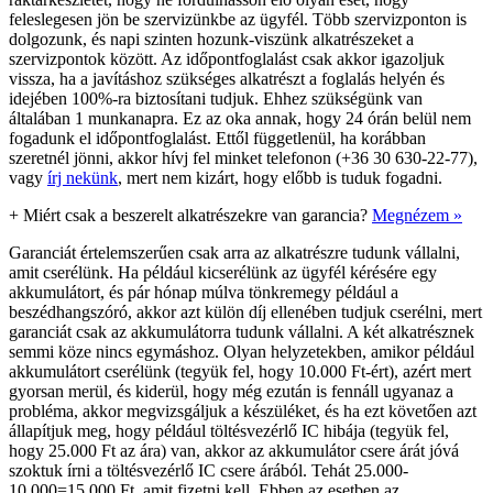
feleslegesen jön be szervizünkbe az ügyfél. Több szervizponton is
dolgozunk, és napi szinten hozunk-viszünk alkatrészeket a
szervizpontok között. Az időpontfoglalást csak akkor igazoljuk
vissza, ha a javításhoz szükséges alkatrészt a foglalás helyén és
idejében 100%-ra biztosítani tudjuk. Ehhez szükségünk van
általában 1 munkanapra. Ez az oka annak, hogy 24 órán belül nem
fogadunk el időpontfoglalást. Ettől függetlenül, ha korábban
szeretnél jönni, akkor hívj fel minket telefonon (+36 30 630-22-77),
vagy
írj nekünk
, mert nem kizárt, hogy előbb is tuduk fogadni.
+
Miért csak a beszerelt alkatrészekre van garancia?
Megnézem »
Garanciát értelemszerűen csak arra az alkatrészre tudunk vállalni,
amit cserélünk. Ha például kicserélünk az ügyfél kérésére egy
akkumulátort, és pár hónap múlva tönkremegy például a
beszédhangszóró, akkor azt külön díj ellenében tudjuk cserélni, mert
garanciát csak az akkumulátorra tudunk vállalni. A két alkatrésznek
semmi köze nincs egymáshoz. Olyan helyzetekben, amikor például
akkumulátort cserélünk (tegyük fel, hogy 10.000 Ft-ért), azért mert
gyorsan merül, és kiderül, hogy még ezután is fennáll ugyanaz a
probléma, akkor megvizsgáljuk a készüléket, és ha ezt követően azt
állapítjuk meg, hogy például töltésvezérlő IC hibája (tegyük fel,
hogy 25.000 Ft az ára) van, akkor az akkumulátor csere árát jóvá
szoktuk írni a töltésvezérlő IC csere árából. Tehát 25.000-
10.000=15.000 Ft, amit fizetni kell. Ebben az esetben az