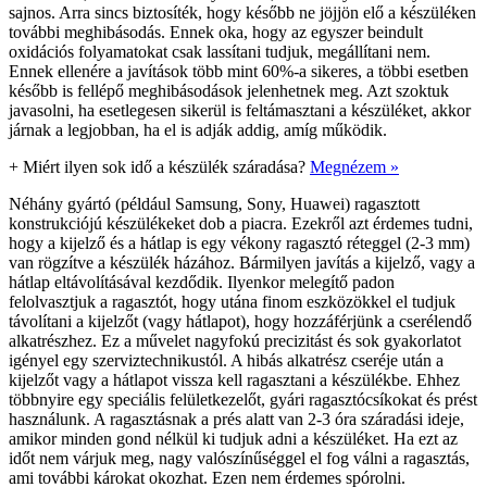
sajnos. Arra sincs biztosíték, hogy később ne jöjjön elő a készüléken
további meghibásodás. Ennek oka, hogy az egyszer beindult
oxidációs folyamatokat csak lassítani tudjuk, megállítani nem.
Ennek ellenére a javítások több mint 60%-a sikeres, a többi esetben
később is fellépő meghibásodások jelenhetnek meg. Azt szoktuk
javasolni, ha esetlegesen sikerül is feltámasztani a készüléket, akkor
járnak a legjobban, ha el is adják addig, amíg működik.
+
Miért ilyen sok idő a készülék száradása?
Megnézem »
Néhány gyártó (például Samsung, Sony, Huawei) ragasztott
konstrukciójú készülékeket dob a piacra. Ezekről azt érdemes tudni,
hogy a kijelző és a hátlap is egy vékony ragasztó réteggel (2-3 mm)
van rögzítve a készülék házához. Bármilyen javítás a kijelző, vagy a
hátlap eltávolításával kezdődik. Ilyenkor melegítő padon
felolvasztjuk a ragasztót, hogy utána finom eszközökkel el tudjuk
távolítani a kijelzőt (vagy hátlapot), hogy hozzáférjünk a cserélendő
alkatrészhez. Ez a művelet nagyfokú precizitást és sok gyakorlatot
igényel egy szerviztechnikustól. A hibás alkatrész cseréje után a
kijelzőt vagy a hátlapot vissza kell ragasztani a készülékbe. Ehhez
többnyire egy speciális felületkezelőt, gyári ragasztócsíkokat és prést
használunk. A ragasztásnak a prés alatt van 2-3 óra száradási ideje,
amikor minden gond nélkül ki tudjuk adni a készüléket. Ha ezt az
időt nem várjuk meg, nagy valószínűséggel el fog válni a ragasztás,
ami további károkat okozhat. Ezen nem érdemes spórolni.