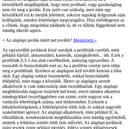
készülékről megállapítjuk, hogy nem javítható, vagy gazdaságilag
nem éri meg a javítás. Erre azért van szükség, mert mire egy
készülékről ezt ki merjük jelenteni, sokszor napokig dolgoznak rajta
kollégáink, minden lehetőséget megvizsgálva. Hisz elsődlegesen az
a célunk, hogy megoldást találjunk rá, de ez tőlünk függetlenül nem
mindig sikerül sajnos.
+
Az alaplapi javítás miért tart tovább?
Megnézem »
Az egyszerűbb javítások közé soroljuk a perifériák cseréjét, mint
például kijelző, akkumulátor, kamerák, szalagkábelek... stb. Ezek a
perifériák 0,5-1 óra alatt cserélhetőek, aránylag egyszerűen. A
rosszabb és bonyolultabb eset az, ha a periféria cseréje nem oldja
meg a problémát. Ilyenkor az alaplapon kell tovább keresni a hiba
okát. Egy alaplap sokkal összetettebb, sokkal bonyolultabb
felépítésű, mint maga a készülék. Illetve az alaplapra szerelt
alkatrészek is csak mikroszkóp alatt mozdíthatóak. Egy alaplapi
meghibásodás nagyon összetett tud lenni, mivel minden alkatrész
mindegyikkel összefüggésben van szinte, ezért nagyon sok a
variációs lehetőségek száma, ami tönkremehet. Ezeknek a
hibalehetőségeknek a feltérképezése több órát, és sokkal nagyobb
szakértelmet igényel. Az alaplapi alkatrészek, mint például IC-k,
ellenállások, kondenzátorok meghibásodása sem mindig egyértelmű,
aminek a feltárása szintén több órás művelet. Az alaplapi javítások
utáni tesztek (mint például merülés, töltés) szintén időigényesek,