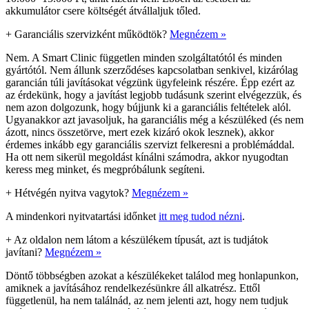
akkumulátor csere költségét átvállaljuk tőled.
+
Garanciális szervizként működtök?
Megnézem »
Nem. A Smart Clinic független minden szolgáltatótól és minden
gyártótól. Nem állunk szerződéses kapcsolatban senkivel, kizárólag
garancián túli javításokat végzünk ügyfeleink részére. Épp ezért az
az érdekünk, hogy a javítást legjobb tudásunk szerint elvégezzük, és
nem azon dolgozunk, hogy bújjunk ki a garanciális feltételek alól.
Ugyanakkor azt javasoljuk, ha garanciális még a készüléked (és nem
ázott, nincs összetörve, mert ezek kizáró okok lesznek), akkor
érdemes inkább egy garanciális szervizt felkeresni a problémáddal.
Ha ott nem sikerül megoldást kínálni számodra, akkor nyugodtan
keress meg minket, és megpróbálunk segíteni.
+
Hétvégén nyitva vagytok?
Megnézem »
A mindenkori nyitvatartási időnket
itt meg tudod nézni
.
+
Az oldalon nem látom a készülékem típusát, azt is tudjátok
javítani?
Megnézem »
Döntő többségben azokat a készülékeket találod meg honlapunkon,
amiknek a javításához rendelkezésünkre áll alkatrész. Ettől
függetlenül, ha nem találnád, az nem jelenti azt, hogy nem tudjuk