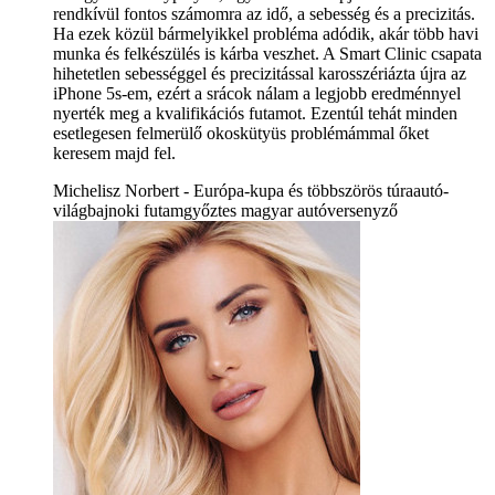
rendkívül fontos számomra az idő, a sebesség és a precizitás.
Ha ezek közül bármelyikkel probléma adódik, akár több havi
munka és felkészülés is kárba veszhet. A Smart Clinic csapata
hihetetlen sebességgel és precizitással karosszériázta újra az
iPhone 5s-em, ezért a srácok nálam a legjobb eredménnyel
nyerték meg a kvalifikációs futamot. Ezentúl tehát minden
esetlegesen felmerülő okoskütyüs problémámmal őket
keresem majd fel.
Michelisz Norbert - Európa-kupa és többszörös túraautó-
világbajnoki futamgyőztes magyar autóversenyző