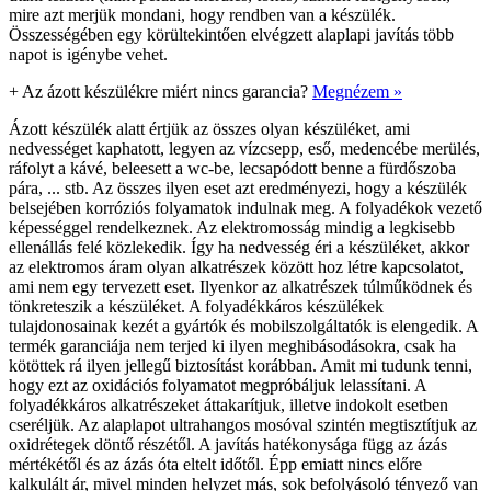
mire azt merjük mondani, hogy rendben van a készülék.
Összességében egy körültekintően elvégzett alaplapi javítás több
napot is igénybe vehet.
+
Az ázott készülékre miért nincs garancia?
Megnézem »
Ázott készülék alatt értjük az összes olyan készüléket, ami
nedvességet kaphatott, legyen az vízcsepp, eső, medencébe merülés,
ráfolyt a kávé, beleesett a wc-be, lecsapódott benne a fürdőszoba
pára, ... stb. Az összes ilyen eset azt eredményezi, hogy a készülék
belsejében korróziós folyamatok indulnak meg. A folyadékok vezető
képességgel rendelkeznek. Az elektromosság mindig a legkisebb
ellenállás felé közlekedik. Így ha nedvesség éri a készüléket, akkor
az elektromos áram olyan alkatrészek között hoz létre kapcsolatot,
ami nem egy tervezett eset. Ilyenkor az alkatrészek túlműködnek és
tönkreteszik a készüléket. A folyadékkáros készülékek
tulajdonosainak kezét a gyártók és mobilszolgáltatók is elengedik. A
termék garanciája nem terjed ki ilyen meghibásodásokra, csak ha
kötöttek rá ilyen jellegű biztosítást korábban. Amit mi tudunk tenni,
hogy ezt az oxidációs folyamatot megpróbáljuk lelassítani. A
folyadékkáros alkatrészeket áttakarítjuk, illetve indokolt esetben
cseréljük. Az alaplapot ultrahangos mosóval szintén megtisztítjuk az
oxidrétegek döntő részétől. A javítás hatékonysága függ az ázás
mértékétől és az ázás óta eltelt időtől. Épp emiatt nincs előre
kalkulált ár, mivel minden helyzet más, sok befolyásoló tényező van