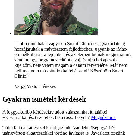
"Több mint hálás vagyok a Smart Clinicnek, gyakorlatilag
hozzájárultak a művészetem fejlődéséhez, ugyanis az iMac-
em nélkül csak a fejemben és az éterben tudnak megmaradni a
zenéim. így, hogy most eltűnt a zaj, és újra bekapcsol a
kijelzőm, bele vetem magam a dalaim felvételébe. Már nem
kell mennem más stúdiókba feljátszani! Köszönöm Smart
Clinic!"
Varga Viktor - énekes
Gyakran ismételt kérdések
A leggyakoribb kérdésekre adott válaszainkat itt találod.
+
Gyári alkatrészt szereltek be a rossz helyett?
Megnézem »
Több fajta alkatrésszel is dolgozunk. Van lehetőség gyári és
utángyártott alkatrészekkel történő javításra is. Javaslatot teszünk