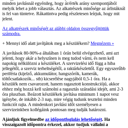
minden javításnál egyénileg, hogy ár/érték arány szempontjából
melyik lehet a jobb választás. Az alkatrészek minősége az árlistáknál
is fel van tüntetve. Rákattintva pedig részletesen leírjuk, hogy mit
jelent.
Az alkatrészek minőségét az alábbi oldalon összegyűjtöttük
számodra.
+
Mennyi idő alatt javítjátok meg a készülékem?
Megnézem »
A javítások 80-90%-a általában 1 órán belül elvégezhető, ami azt
jelenti, hogy akár a helyszínen is meg tudod várni, és nem kell
napokig nélkülözni a készüléket. A szervizelési idő függ a hiba
jellegétől, a szerviz terheltségétől, a raktárkészlettől. Egy egyszerűbb
periféria (kijelző, akkumulátor, hangszórók, kamerák,
töltőcsatlakozók... stb) kicserélése nagyjából 0,5-1 óra. Ha a
készülék nem csavarozott, hanem ragasztott konstrukciójú, akkor
ehhez még hozzá kell számolni a ragasztás száradási idejét, ami 2-3
óra pluszban. Beázott készülékek javítása minimum 1 napot vesz
igénybe, de inkább 2-3 nap, mire végig tudunk tesztelni minden
funkciót rajta. A mindenkori javítási időt személyesen a
szervizeinkben kollégáink pontosan meg tudják határozni.
Ajánljuk figyelmedbe
az időpontfoglalás lehetőségét
. Ha
visszaigazolt időpontra érkezel, akkor tudjuk vállalni a