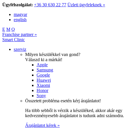
Ügyfélszolgálat:
+36 30 630 22 77
Üzleti ügyfeleknek »
magyar
english
E
M
Q
Franchise partner »
Smart Clinic
szerviz
Milyen készülékkel van gond?
Válaszd ki a márkát!
Apple
Samsung
Google
Huawei
Xiaomi
Honor
Sony
Összetett probléma esetén kérj árajánlatot!
Ha több sebből is vérzik a készüléked, akkor akár egy
kedvezményesebb árajánlatot is tudunk adni számodra.
Árajánlatot kérek »