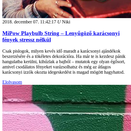
2018. december 07.
11:42:17
U
Niki
MiPow Playbulb String – Lenyűgöző karácsonyi
fények stressz nélkül
Csak pislogok, milyen kevés idő maradt a karácsonyi ajándékok
beszerzésére és a tökéletes dekorációra. Ha már te is kezdesz pánik
hangulatba kerülni, kihúzlak a bajból – mutatok egy olyan égősort,
amivel csodálatos fényeket varázsolhatsz és még az átlagos
karácsonyi izzók okozta idegeskedést is magad mögött hagyhatod.
Elolvasom