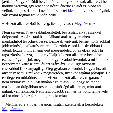
javítani. Nagy külföldi beszállítókkal dolgozunk, sok alkatrészt be
tudunk szerezni, így lehet a te készülékedhez valót is. Vedd fel
velünk a kapcsolatot, írj nekünk üzenetet
ide kattintva
, és kollégáink
válaszolni fognak rövid időn belül.
+
Hozott alkatrészből is elvégzitek a javítást?
Megnézem »
Nem szívesen. Nagy raktárkészlettel, bevizsgált alkatrészekkel
dolgozunk. Az árlistánkban található árak nagy részben a
munkadíjból tevődnek össze. Biztosak vagyunk benne, hogy sokkal
jobb minőségű alkatrésszel rendelkezünk és sokkal olcsóbban is
jutunk hozzá, mint amennyiért megrendeled pl. az eBay-ről. Ha
ragaszkodsz hozzá, akkor elvállaljuk hozott alkatrész beépítését, de
ezt csak úgy tudjuk megtenni, hogy az árból levonjuk a mi általunk
beszerzett alkatrész árát, és azt számlázzuk ki. Így biztosan
rosszabbul jársz anyagilag. Elég gyakran előfordul, hogy a hozott
alkatrész nem is működik megfelelően, ilyenkor sajáttal pótoljuk. Ha
esetlegesen működne, akkor viszont hozott alkatrészre garanciát
nem tudunk vállalni. Mi inkább azt javasoljuk, hogy ne rendelj
máshonnan drágábban rosszabb minőségű alkatrészt, mint ami
nálunk van raktáron. Nem lesz olcsóbb sem, és ha gond lenne vele,
akkor nincs kihez fordulni garancia miatt.
+
Megmarad-e a gyári garancia miután szereltétek a készüléket?
Megnézem »