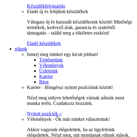
Készülékfelvásárlás
Eladó új és felújított készülékek
Válogass új és használt készülékeink között! Minőségi
termékek, kedvező árak, garancia és szakértői
támogatás – találd meg a tökéletes eszközt!
Eladó készülékek
rólunk
Ismerj meg minket egy kicsit jobban!
Történetünk
Vélemények
Üzleteink
Karrier
Blog
Karrier - Böngéssz nyitott pozícióink között!
Nézd meg milyen lehetőségek várnak nálunk most
munka terén. Csatlakozz hozzánk.
Nyitott pozíciók »
Vélemények - Ők már minket választottak!
Akkor vagyunk elégedettek, ha az ügyfeleink
elégedettek. Nézd meg, mit mondanak rólunk mások.