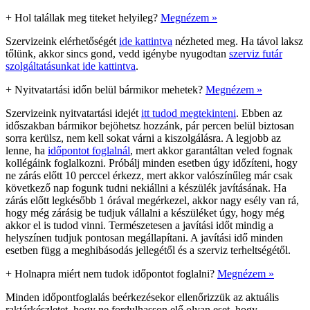
+
Hol talállak meg titeket helyileg?
Megnézem »
Szervizeink elérhetőségét
ide kattintva
nézheted meg. Ha távol laksz
tőlünk, akkor sincs gond, vedd igénybe nyugodtan
szerviz futár
szolgáltatásunkat ide kattintva
.
+
Nyitvatartási időn belül bármikor mehetek?
Megnézem »
Szervizeink nyitvatartási idejét
itt tudod megtekinteni
. Ebben az
időszakban bármikor bejöhetsz hozzánk, pár percen belül biztosan
sorra kerülsz, nem kell sokat várni a kiszolgálásra. A legjobb az
lenne, ha
időpontot foglalnál
, mert akkor garantáltan veled fognak
kollégáink foglalkozni. Próbálj minden esetben úgy időzíteni, hogy
ne zárás előtt 10 perccel érkezz, mert akkor valószínűleg már csak
következő nap fogunk tudni nekiállni a készülék javításának. Ha
zárás előtt legkésőbb 1 órával megérkezel, akkor nagy esély van rá,
hogy még zárásig be tudjuk vállalni a készüléket úgy, hogy még
akkor el is tudod vinni. Természetesen a javítási időt mindig a
helyszínen tudjuk pontosan megállapítani. A javítási idő minden
esetben függ a meghibásodás jellegétől és a szerviz terheltségétől.
+
Holnapra miért nem tudok időpontot foglalni?
Megnézem »
Minden időpontfoglalás beérkezésekor ellenőrizzük az aktuális
raktárkészletet, hogy ne fordulhasson elő olyan eset, hogy