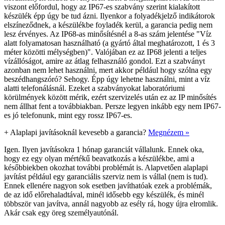
viszont előfordul, hogy az IP67-es szabvány szerint kialakított
készülék épp úgy be tud ázni. Ilyenkor a folyadékjelző indikátorok
elszíneződnek, a készülékbe foyladék kerül, a garancia pedig nem
lesz érvényes. Az IP68-as minősítésnél a 8-as szám jelentése "Víz
alatt folyamatosan használható (a gyártó által meghatározott, 1 és 3
méter közötti mélységben)". Valójában ez az IP68 jelenti a teljes
vízállóságot, amire az átlag felhasználó gondol. Ezt a szabványt
azonban nem lehet használni, mert akkor például hogy szólna egy
beszédhangszóró? Sehogy. Épp úgy lehetne használni, mint a víz
alatti telefonálásnál. Ezeket a szabványokat laboratóriumi
körülmények között mérik, ezért szervizelés után ez az IP minősítés
nem állhat fent a továbbiakban. Persze legyen inkább egy nem IP67-
es jó telefonunk, mint egy rossz IP67-es.
+
Alaplapi javításoknál kevesebb a garancia?
Megnézem »
Igen. Ilyen javításokra 1 hónap garanciát vállalunk. Ennek oka,
hogy ez egy olyan mértékű beavatkozás a készülékbe, ami a
későbbiekben okozhat további problémát is. Alapvetően alaplapi
javítást például egy garanciális szerviz nem is vállal (nem is tud).
Ennek ellenére nagyon sok esetben javíthatóak ezek a problémák,
de az idő előrehaladtával, minél idősebb egy készülék, és minél
többször van javítva, annál nagyobb az esély rá, hogy újra elromlik.
Akár csak egy öreg személyautónál.