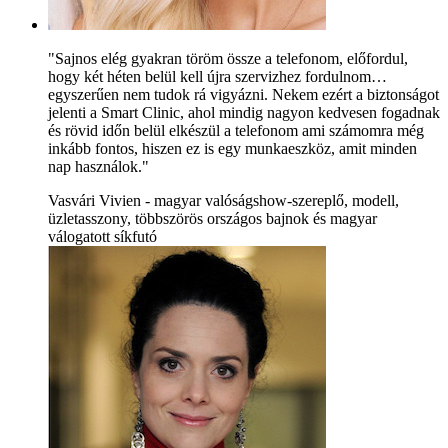
"Sajnos elég gyakran töröm össze a telefonom, előfordul,
hogy két héten belül kell újra szervizhez fordulnom…
egyszerűen nem tudok rá vigyázni. Nekem ezért a biztonságot
jelenti a Smart Clinic, ahol mindig nagyon kedvesen fogadnak
és rövid időn belül elkészül a telefonom ami számomra még
inkább fontos, hiszen ez is egy munkaeszköz, amit minden
nap használok."
Vasvári Vivien - magyar valóságshow-szereplő, modell,
üzletasszony, többszörös országos bajnok és magyar
válogatott síkfutó