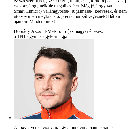
ez szó szerint is igaz! Csúszik, repül, esik, törik, reped... A baj
csak az, hogy nélküle megáll az élet. Még jó, hogy van a
Smart Clinic! :) Villámgyorsak, rugalmasak, kedvesek, és nem
utolsósorban megbízható, precíz munkát végeznek! Bátran
ajánlom Mindenkinek!
Dobrády Ákos - EMeRTon-díjas magyar énekes,
a TNT együttes egykori tagja
Ahogy a versenypályán, úgy a mindennapjaim során is