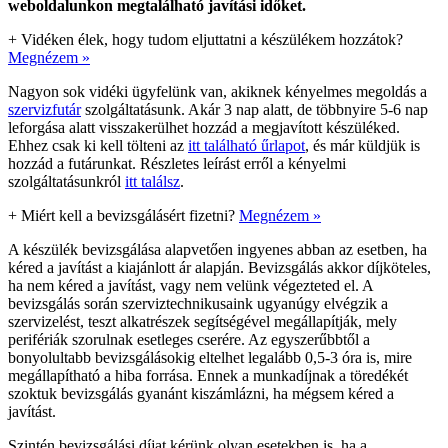
weboldalunkon megtalálható javítási időket.
+
Vidéken élek, hogy tudom eljuttatni a készülékem hozzátok?
Megnézem »
Nagyon sok vidéki ügyfelünk van, akiknek kényelmes megoldás a
szervizfutár
szolgáltatásunk. Akár 3 nap alatt, de többnyire 5-6 nap
leforgása alatt visszakerülhet hozzád a megjavított készüléked.
Ehhez csak ki kell tölteni az
itt található űrlapot
, és már küldjük is
hozzád a futárunkat. Részletes leírást erről a kényelmi
szolgáltatásunkról
itt találsz
.
+
Miért kell a bevizsgálásért fizetni?
Megnézem »
A készülék bevizsgálása alapvetően ingyenes abban az esetben, ha
kéred a javítást a kiajánlott ár alapján. Bevizsgálás akkor díjköteles,
ha nem kéred a javítást, vagy nem velünk végezteted el. A
bevizsgálás során szerviztechnikusaink ugyanúgy elvégzik a
szervizelést, teszt alkatrészek segítségével megállapítják, mely
perifériák szorulnak esetleges cserére. Az egyszerűbbtől a
bonyolultabb bevizsgálásokig eltelhet legalább 0,5-3 óra is, mire
megállapítható a hiba forrása. Ennek a munkadíjnak a töredékét
szoktuk bevizsgálás gyanánt kiszámlázni, ha mégsem kéred a
javítást.
Szintén bevizsgálási díjat kérünk olyan esetekben is, ha a