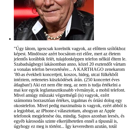
"Úgy látom, igencsak korelnök vagyok, az előttem szólókhoz
képest. Mindössze azért bocsátom ezt előre, mert az életem
jelentős korábbik felét, tulajdonképpen telefon nélkül éltem le.
Szabadsághegyi lakásomban anno, közel 20 esztendőt vártam
a vonalas telefon bevezetésére... A KARTHAGO zenekarom
’80-as évekbeli koncertjeit, koszos, hideg, utcai fülkékből
intéztem, rettenetes küszködések árán. (250 koncertet éves
átlagban!) Aki ezt nem élte meg, az nem is tudja értékelni a
mai kor egyik legfantasztikusabb vívmányát, a mobil telefont.
Mivel amúgy műszaki végzettségű (is) vagyok, ezért
számomra borzasztóan értékes, izgalmas és óriási dolog egy
okostelefon. Mivel pedig maximalista is vagyok, ezért abból is
a legjobbat, az iPhone-t választottam, ahogyan az Apple
telefonok megjelenése óta, mindig. Sajnos azonban leesés, és
egyéb károsodás szinte elkerülhetetlen ennél a típusnál is,
úgyhogy ez meg is történt... Így keveredtem azután, totál