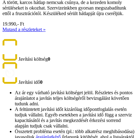
A törött, karcos hátlap nemcsak csúnya, de a kezeden komoly
sérüléseket is okozhat. Szervizeinkben gyorsan megszabadítunk
ettől a frusztrációtól. Készüléked sérült hátlapját újra cseréljük.
19.990,- Ft
Mutasd a részleteket »
Javítási költség
0
Javítási idő
0
Az ár egy várható javítási költséget jelöl. Részletes és pontos
árajánlatot a javítás teljes költségéről bevizsgálást követően
tudunk adni.
A feltüntetett javítási időt kizárólag időpontfoglalás esetén
tudjuk vállalni. Egyéb esetekben a javítási idő függ a szerviz
kapacitásától és a javítás megkezdését érkezési sorrend
alapján tudjuk csak vállalni.
Összetett probléma esetén (pl.: több alkatrész meghibásodása)
javasoljuk
árajánlatkérő
űrlapunk kitöltését, ahol a listaáraktól