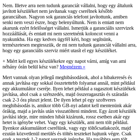
Nem. Illetve arra nem tudunk garanciát vállalni, hogy egy általunk
javított készüléket nem javítanak vagy cserélnek később
garanciában. Nagyon sok garanciás telefont javítottunk, amiben
senki nem veszi észre, hogy belenyúltunk. Nem is emiatt nem
akarunk ezért felelősséget vállalni. Ismerjük a garanciális szervizek
hozzáállását, és emiatt mi nem szeretnénk koloncot venni a
nyakunkba. Ha egy kedves ügyfél kéri, hogy segítsünk,
természetesen megtesszük, de mi nem tudunk garanciát vállalni arra,
hogy egy garanciális szerviz miért utasít el egy készüléket.
+
Miért kell egyes készülékekre egy napot várni, amíg van ami
néhány órán belül kész van?
Megnézem »
Mert vannak olyan jellegű meghibásodások, ahol a hibakeresés és
annak javítása egy sokkal összetettebb folyamat annál, mint például
egy akkumulátor cseréje. Ilyen lehet például a ragasztott készülékek
javítása, ahol csak a szétszedés, majd összeragasztás és száradás
csak 2-3 óra pluszt jelent. De ilyen lehet pl egy szoftveres
meghibásodás is, amikor több GB-nyi adatot kell mentenünk akár
órákig, majd a javítás után visszatölteni mindent. Egy ázott készülék
javítási ideje, mire minden hibát kizárunk, rossz esetben akár egy
hetet is igénybe vehet. Vagy egy készülék, ami nem tölt például.
Ilyenkor akkumulátort cserélünk, vagy egy töltőcsatlakozót, majd
ezután közvetlenül merülés és töltés teszteket hajtunk végre. Csak
ezek a tesztek 1-2 napot vesznek igénybe. Ha továbbra sem tölt,