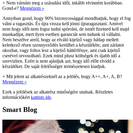
+
Nem várnám meg a száradási időt, inkább elvinném korábban.
Gond-e?
Megnézem »
Annyiban gond, hogy 90% bizonyossággal mondhatjuk, hogy el fog
válni a ragasztás. És újra vissza kell jönni újraragasztani. Amivel
nem hogy időt nem fogsz tudni spórolni, de ismét fizetned kell majd
munkadíjat, mert ilyen esetben garanciát sem tudunk rá vállalni.
Nem beszélve arról, hogy az elváló kijelző vagy hátlap mellett
keletkező résen szennyeződés kerülhet a készülékbe, ami zárlatot
okozhat, vagy foltos lesz a kijelző háttérfénye, ami csak kijelző
cserével orvosolható. Ezek mind plusz költségek és újabb idő a
szervizben. Ezért is nem ajánljuk azt, hogy idő előtt elvidd a
készüléket. De saját felelősségre természetesen kiadjuk.
+
Mit jelent az alkatrészeknél az a jelölés, hogy A++, A+, A, B?
Megnézem »
Ezek a jelölések az alkatrész minőségére utalnak. Részletes
információkért
kattints ide
.
Smart Blog