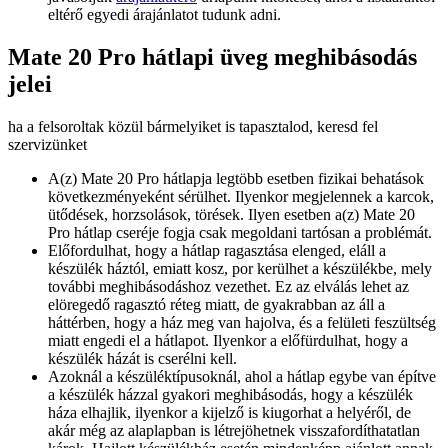
eltérő egyedi árajánlatot tudunk adni.
Mate 20 Pro hátlapi üveg meghibásodás
jelei
ha a felsoroltak közül bármelyiket is tapasztalod, keresd fel
szervizünket
A(z) Mate 20 Pro hátlapja legtöbb esetben fizikai behatások
következményeként sérülhet. Ilyenkor megjelennek a karcok,
ütődések, horzsolások, törések. Ilyen esetben a(z) Mate 20
Pro hátlap cseréje fogja csak megoldani tartósan a problémát.
Előfordulhat, hogy a hátlap ragasztása elenged, eláll a
készülék háztól, emiatt kosz, por kerülhet a készülékbe, mely
további meghibásodáshoz vezethet. Ez az elválás lehet az
elöregedő ragasztó réteg miatt, de gyakrabban az áll a
háttérben, hogy a ház meg van hajolva, és a felületi feszültség
miatt engedi el a hátlapot. Ilyenkor a előfürdulhat, hogy a
készülék házát is cserélni kell.
Azoknál a készüléktípusoknál, ahol a hátlap egybe van építve
a készülék házzal gyakori meghibásodás, hogy a készülék
háza elhajlik, ilyenkor a kijelző is kiugorhat a helyéről, de
akár még az alaplapban is létrejöhetnek visszafordíthatatlan