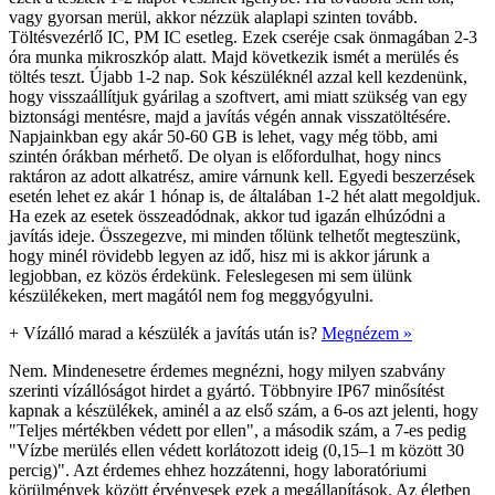
vagy gyorsan merül, akkor nézzük alaplapi szinten tovább.
Töltésvezérlő IC, PM IC esetleg. Ezek cseréje csak önmagában 2-3
óra munka mikroszkóp alatt. Majd következik ismét a merülés és
töltés teszt. Újabb 1-2 nap. Sok készüléknél azzal kell kezdenünk,
hogy visszaállítjuk gyárilag a szoftvert, ami miatt szükség van egy
biztonsági mentésre, majd a javítás végén annak visszatöltésére.
Napjainkban egy akár 50-60 GB is lehet, vagy még több, ami
szintén órákban mérhető. De olyan is előfordulhat, hogy nincs
raktáron az adott alkatrész, amire várnunk kell. Egyedi beszerzések
esetén lehet ez akár 1 hónap is, de általában 1-2 hét alatt megoldjuk.
Ha ezek az esetek összeadódnak, akkor tud igazán elhúzódni a
javítás ideje. Összegezve, mi minden tőlünk telhetőt megteszünk,
hogy minél rövidebb legyen az idő, hisz mi is akkor járunk a
legjobban, ez közös érdekünk. Feleslegesen mi sem ülünk
készülékeken, mert magától nem fog meggyógyulni.
+
Vízálló marad a készülék a javítás után is?
Megnézem »
Nem. Mindenesetre érdemes megnézni, hogy milyen szabvány
szerinti vízállóságot hirdet a gyártó. Többnyire IP67 minősítést
kapnak a készülékek, aminél a az első szám, a 6-os azt jelenti, hogy
"Teljes mértékben védett por ellen", a második szám, a 7-es pedig
"Vízbe merülés ellen védett korlátozott ideig (0,15–1 m között 30
percig)". Azt érdemes ehhez hozzátenni, hogy laboratóriumi
körülmények között érvényesek ezek a megállapítások. Az életben