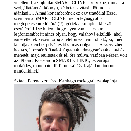
véletlenül, az újbudai SMART CLINIC szervizbe, miután a
szolgáltatómnál könnyű, kéthetes javítási időt tudtak
ajánlani…. A mai kor emberének ez egy tragédia! Ezzel
szemben a SMART CLINIC-nél, a legnagyobb
meglepetésemre fél órát(!!) ígértek a komplett kijelző
cseréjére! El se hittem, hogy ilyen van! ….és ami a
legfontosabb: itt nincs olyan, hogy valahová elküldik, ahol
ismeretlenek kezén forog a telefon és nem tudható, ki, miért
láthatja az ember privát és bizalmas dolgait…. A szervizben
kedves, hozzáértő fiatalok fogadtak, elmagyarázták a javítás
menetét, majd leültettek és fél óra múlva, valóban készen volt
az iPhone! Köszönöm SMART CLINIC, ez európai
működés, mondhatni férfimunka! Csak ajánlani tudom
mindenkinek!"
Szigeti Ferenc - zenész, Karthago rockegyüttes alapítója