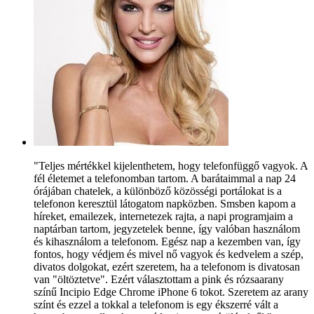
"Teljes mértékkel kijelenthetem, hogy telefonfüggő vagyok. A
fél életemet a telefonomban tartom. A barátaimmal a nap 24
órájában chatelek, a különböző közösségi portálokat is a
telefonon keresztül látogatom napközben. Smsben kapom a
híreket, emailezek, internetezek rajta, a napi programjaim a
naptárban tartom, jegyzetelek benne, így valóban használom
és kihasználom a telefonom. Egész nap a kezemben van, így
fontos, hogy védjem és mivel nő vagyok és kedvelem a szép,
divatos dolgokat, ezért szeretem, ha a telefonom is divatosan
van "öltöztetve". Ezért választottam a pink és rózsaarany
színű Incipio Edge Chrome iPhone 6 tokot. Szeretem az arany
színt és ezzel a tokkal a telefonom is egy ékszerré vált a