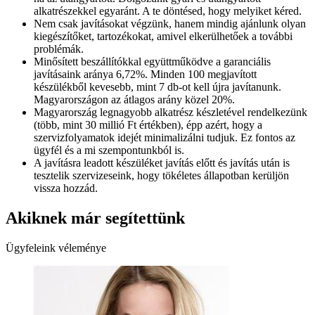
alkatrészekkel egyaránt. A te döntésed, hogy melyiket kéred.
Nem csak javításokat végzünk, hanem mindig ajánlunk olyan
kiegészítőket, tartozékokat, amivel elkerülhetőek a további
problémák.
Minősített beszállítókkal együttműködve a garanciális
javításaink aránya 6,72%. Minden 100 megjavított
készülékből kevesebb, mint 7 db-ot kell újra javítanunk.
Magyarországon az átlagos arány közel 20%.
Magyarország legnagyobb alkatrész készletével rendelkezünk
(több, mint 30 millió Ft értékben), épp azért, hogy a
szervizfolyamatok idejét minimalizálni tudjuk. Ez fontos az
ügyfél és a mi szempontunkból is.
A javításra leadott készüléket javítás előtt és javítás után is
tesztelik szervizeseink, hogy tökéletes állapotban kerüljön
vissza hozzád.
Akiknek már segítettünk
Ügyfeleink véleménye