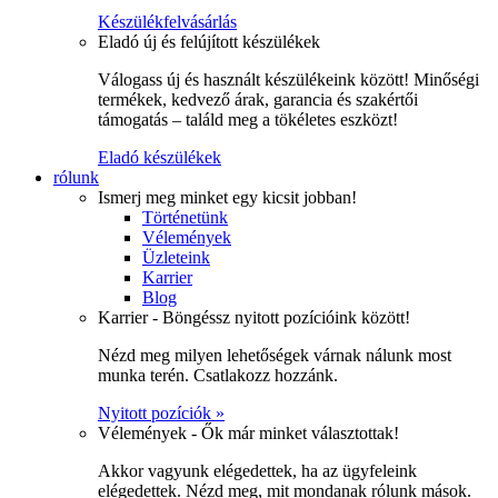
Készülékfelvásárlás
Eladó új és felújított készülékek
Válogass új és használt készülékeink között! Minőségi
termékek, kedvező árak, garancia és szakértői
támogatás – találd meg a tökéletes eszközt!
Eladó készülékek
rólunk
Ismerj meg minket egy kicsit jobban!
Történetünk
Vélemények
Üzleteink
Karrier
Blog
Karrier - Böngéssz nyitott pozícióink között!
Nézd meg milyen lehetőségek várnak nálunk most
munka terén. Csatlakozz hozzánk.
Nyitott pozíciók »
Vélemények - Ők már minket választottak!
Akkor vagyunk elégedettek, ha az ügyfeleink
elégedettek. Nézd meg, mit mondanak rólunk mások.