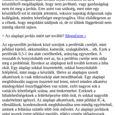
készülékről megállapítjuk, hogy nem javítható, vagy gazdaságilag
nem éri meg a javítás. Erre azért van szükség, mert mire egy
készülékről ezt ki merjük jelenteni, sokszor napokig dolgoznak rajta
kollégáink, minden lehetőséget megvizsgálva. Hisz elsődlegesen az
a célunk, hogy megoldást találjunk rá, de ez tőlünk függetlenül nem
mindig sikerül sajnos.
+
Az alaplapi javítás miért tart tovább?
Megnézem »
Az egyszerűbb javítások közé soroljuk a perifériák cseréjét, mint
például kijelző, akkumulátor, kamerák, szalagkábelek... stb. Ezek a
perifériák 0,5-1 óra alatt cserélhetőek, aránylag egyszerűen. A
rosszabb és bonyolultabb eset az, ha a periféria cseréje nem oldja
meg a problémát. Ilyenkor az alaplapon kell tovább keresni a hiba
okát. Egy alaplap sokkal összetettebb, sokkal bonyolultabb
felépítésű, mint maga a készülék. Illetve az alaplapra szerelt
alkatrészek is csak mikroszkóp alatt mozdíthatóak. Egy alaplapi
meghibásodás nagyon összetett tud lenni, mivel minden alkatrész
mindegyikkel összefüggésben van szinte, ezért nagyon sok a
variációs lehetőségek száma, ami tönkremehet. Ezeknek a
hibalehetőségeknek a feltérképezése több órát, és sokkal nagyobb
szakértelmet igényel. Az alaplapi alkatrészek, mint például IC-k,
ellenállások, kondenzátorok meghibásodása sem mindig egyértelmű,
aminek a feltárása szintén több órás művelet. Az alaplapi javítások
utáni tesztek (mint például merülés, töltés) szintén időigényesek,