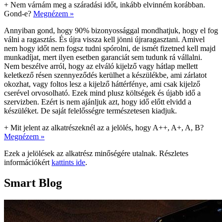
+
Nem várnám meg a száradási időt, inkább elvinném korábban.
Gond-e?
Megnézem »
Annyiban gond, hogy 90% bizonyossággal mondhatjuk, hogy el fog
válni a ragasztás. És újra vissza kell jönni újraragasztani. Amivel
nem hogy időt nem fogsz tudni spórolni, de ismét fizetned kell majd
munkadíjat, mert ilyen esetben garanciát sem tudunk rá vállalni.
Nem beszélve arról, hogy az elváló kijelző vagy hátlap mellett
keletkező résen szennyeződés kerülhet a készülékbe, ami zárlatot
okozhat, vagy foltos lesz a kijelző háttérfénye, ami csak kijelző
cserével orvosolható. Ezek mind plusz költségek és újabb idő a
szervizben. Ezért is nem ajánljuk azt, hogy idő előtt elvidd a
készüléket. De saját felelősségre természetesen kiadjuk.
+
Mit jelent az alkatrészeknél az a jelölés, hogy A++, A+, A, B?
Megnézem »
Ezek a jelölések az alkatrész minőségére utalnak. Részletes
információkért
kattints ide
.
Smart Blog