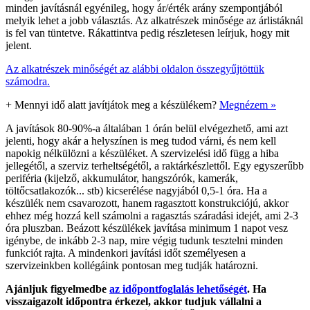
minden javításnál egyénileg, hogy ár/érték arány szempontjából
melyik lehet a jobb választás. Az alkatrészek minősége az árlistáknál
is fel van tüntetve. Rákattintva pedig részletesen leírjuk, hogy mit
jelent.
Az alkatrészek minőségét az alábbi oldalon összegyűjtöttük
számodra.
+
Mennyi idő alatt javítjátok meg a készülékem?
Megnézem »
A javítások 80-90%-a általában 1 órán belül elvégezhető, ami azt
jelenti, hogy akár a helyszínen is meg tudod várni, és nem kell
napokig nélkülözni a készüléket. A szervizelési idő függ a hiba
jellegétől, a szerviz terheltségétől, a raktárkészlettől. Egy egyszerűbb
periféria (kijelző, akkumulátor, hangszórók, kamerák,
töltőcsatlakozók... stb) kicserélése nagyjából 0,5-1 óra. Ha a
készülék nem csavarozott, hanem ragasztott konstrukciójú, akkor
ehhez még hozzá kell számolni a ragasztás száradási idejét, ami 2-3
óra pluszban. Beázott készülékek javítása minimum 1 napot vesz
igénybe, de inkább 2-3 nap, mire végig tudunk tesztelni minden
funkciót rajta. A mindenkori javítási időt személyesen a
szervizeinkben kollégáink pontosan meg tudják határozni.
Ajánljuk figyelmedbe
az időpontfoglalás lehetőségét
. Ha
visszaigazolt időpontra érkezel, akkor tudjuk vállalni a