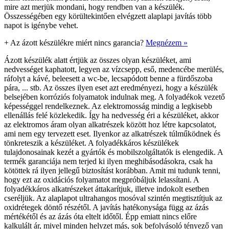
mire azt merjük mondani, hogy rendben van a készülék.
Összességében egy körültekintően elvégzett alaplapi javítás több
napot is igénybe vehet.
+
Az ázott készülékre miért nincs garancia?
Megnézem »
Ázott készülék alatt értjük az összes olyan készüléket, ami
nedvességet kaphatott, legyen az vízcsepp, eső, medencébe merülés,
ráfolyt a kávé, beleesett a wc-be, lecsapódott benne a fürdőszoba
pára, ... stb. Az összes ilyen eset azt eredményezi, hogy a készülék
belsejében korróziós folyamatok indulnak meg. A folyadékok vezető
képességgel rendelkeznek. Az elektromosság mindig a legkisebb
ellenállás felé közlekedik. Így ha nedvesség éri a készüléket, akkor
az elektromos áram olyan alkatrészek között hoz létre kapcsolatot,
ami nem egy tervezett eset. Ilyenkor az alkatrészek túlműködnek és
tönkreteszik a készüléket. A folyadékkáros készülékek
tulajdonosainak kezét a gyártók és mobilszolgáltatók is elengedik. A
termék garanciája nem terjed ki ilyen meghibásodásokra, csak ha
kötöttek rá ilyen jellegű biztosítást korábban. Amit mi tudunk tenni,
hogy ezt az oxidációs folyamatot megpróbáljuk lelassítani. A
folyadékkáros alkatrészeket áttakarítjuk, illetve indokolt esetben
cseréljük. Az alaplapot ultrahangos mosóval szintén megtisztítjuk az
oxidrétegek döntő részétől. A javítás hatékonysága függ az ázás
mértékétől és az ázás óta eltelt időtől. Épp emiatt nincs előre
kalkulált ár, mivel minden helyzet más, sok befolyásoló tényező van