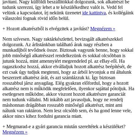
javítani. Nagy külföldi beszállítókkal dolgozunk, sok alkatrészt be
tudunk szerezni, így lehet a te készülékedhez valót is. Vedd fel
velünk a kapcsolatot, írj nekünk üzenetet
ide kattintva
, és kollégáink
válaszolni fognak rövid időn belül.
+
Hozott alkatrészből is elvégzitek a javítást?
Megnézem »
Nem szívesen. Nagy raktárkészlettel, bevizsgált alkatrészekkel
dolgozunk. Az árlistánkban található árak nagy részben a
munkadíjból tevődnek össze. Biztosak vagyunk benne, hogy sokkal
jobb minőségű alkatrésszel rendelkezünk és sokkal olcsóbban is
jutunk hozzá, mint amennyiért megrendeled pl. az eBay-ről. Ha
ragaszkodsz hozzá, akkor elvállaljuk hozott alkatrész beépítését, de
ezt csak úgy tudjuk megtenni, hogy az árból levonjuk a mi általunk
beszerzett alkatrész árát, és azt számlázzuk ki. Így biztosan
rosszabbul jársz anyagilag. Elég gyakran előfordul, hogy a hozott
alkatrész nem is működik megfelelően, ilyenkor sajáttal pótoljuk. Ha
esetlegesen működne, akkor viszont hozott alkatrészre garanciát
nem tudunk vállalni. Mi inkább azt javasoljuk, hogy ne rendelj
máshonnan drágábban rosszabb minőségű alkatrészt, mint ami
nálunk van raktáron. Nem lesz olcsóbb sem, és ha gond lenne vele,
akkor nincs kihez fordulni garancia miatt.
+
Megmarad-e a gyári garancia miután szereltétek a készüléket?
Megnézem »