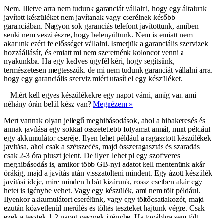
Nem. Illetve arra nem tudunk garanciát vállalni, hogy egy általunk
javított készüléket nem javítanak vagy cserélnek később
garanciában. Nagyon sok garanciás telefont javítottunk, amiben
senki nem veszi észre, hogy belenyúltunk. Nem is emiatt nem
akarunk ezért felelősséget vállalni. Ismerjük a garanciális szervizek
hozzáállását, és emiatt mi nem szeretnénk koloncot venni a
nyakunkba. Ha egy kedves ügyfél kéri, hogy segítsünk,
természetesen megtesszük, de mi nem tudunk garanciát vállalni arra,
hogy egy garanciális szerviz miért utasít el egy készüléket.
+
Miért kell egyes készülékekre egy napot várni, amíg van ami
néhány órán belül kész van?
Megnézem »
Mert vannak olyan jellegű meghibásodások, ahol a hibakeresés és
annak javítása egy sokkal összetettebb folyamat annál, mint például
egy akkumulátor cseréje. Ilyen lehet például a ragasztott készülékek
javítása, ahol csak a szétszedés, majd összeragasztás és száradás
csak 2-3 óra pluszt jelent. De ilyen lehet pl egy szoftveres
meghibásodás is, amikor több GB-nyi adatot kell mentenünk akár
órákig, majd a javítás után visszatölteni mindent. Egy ázott készülék
javítási ideje, mire minden hibát kizárunk, rossz esetben akár egy
hetet is igénybe vehet. Vagy egy készülék, ami nem tölt például.
Ilyenkor akkumulátort cserélünk, vagy egy töltőcsatlakozót, majd
ezután közvetlenül merülés és töltés teszteket hajtunk végre. Csak
ezek a tesztek 1-2 napot vesznek igénybe. Ha továbbra sem tölt,