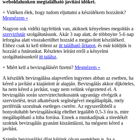
weboldalunkon megtalálható javítási időket.
+
Vidéken élek, hogy tudom eljuttatni a készülékem hozzátok?
Megnézem »
Nagyon sok vidéki ügyfelünk van, akiknek kényelmes megoldás a
szervizfutár
szolgáltatásunk. Akár 3 nap alatt, de többnyire 5-6 nap
leforgása alatt visszakerülhet hozzád a megjavított készüléked.
Ehhez csak ki kell tölteni az
itt található űrlapot
, és már küldjük is
hozzád a futárunkat. Részletes leírást erről a kényelmi
szolgáltatásunkról
itt találsz
.
+
Miért kell a bevizsgálásért fizetni?
Megnézem »
A készülék bevizsgálása alapvetően ingyenes abban az esetben, ha
kéred a javítást a kiajánlott ár alapján. Bevizsgálás akkor díjköteles,
ha nem kéred a javítást, vagy nem velünk végezteted el. A
bevizsgálás során szerviztechnikusaink ugyanúgy elvégzik a
szervizelést, teszt alkatrészek segítségével megállapítják, mely
perifériák szorulnak esetleges cserére. Az egyszerűbbtől a
bonyolultabb bevizsgálásokig eltelhet legalább 0,5-3 óra is, mire
megállapítható a hiba forrása. Ennek a munkadíjnak a töredékét
szoktuk bevizsgálás gyanánt kiszámlázni, ha mégsem kéred a
javítást.
Szintén bevizsgálási díjat kérünk olyan esetekben is, ha a