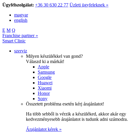
Ügyfélszolgálat:
+36 30 630 22 77
Üzleti ügyfeleknek »
magyar
english
E
M
Q
Franchise partner »
Smart Clinic
szerviz
Milyen készülékkel van gond?
Válaszd ki a márkát!
Apple
Samsung
Google
Huawei
Xiaomi
Honor
Sony
Összetett probléma esetén kérj árajánlatot!
Ha több sebből is vérzik a készüléked, akkor akár egy
kedvezményesebb árajánlatot is tudunk adni számodra.
Árajánlatot kérek »