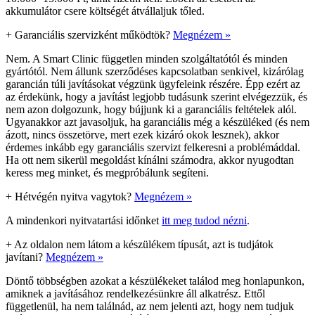
akkumulátor csere költségét átvállaljuk tőled.
+
Garanciális szervizként működtök?
Megnézem »
Nem. A Smart Clinic független minden szolgáltatótól és minden
gyártótól. Nem állunk szerződéses kapcsolatban senkivel, kizárólag
garancián túli javításokat végzünk ügyfeleink részére. Épp ezért az
az érdekünk, hogy a javítást legjobb tudásunk szerint elvégezzük, és
nem azon dolgozunk, hogy bújjunk ki a garanciális feltételek alól.
Ugyanakkor azt javasoljuk, ha garanciális még a készüléked (és nem
ázott, nincs összetörve, mert ezek kizáró okok lesznek), akkor
érdemes inkább egy garanciális szervizt felkeresni a problémáddal.
Ha ott nem sikerül megoldást kínálni számodra, akkor nyugodtan
keress meg minket, és megpróbálunk segíteni.
+
Hétvégén nyitva vagytok?
Megnézem »
A mindenkori nyitvatartási időnket
itt meg tudod nézni
.
+
Az oldalon nem látom a készülékem típusát, azt is tudjátok
javítani?
Megnézem »
Döntő többségben azokat a készülékeket találod meg honlapunkon,
amiknek a javításához rendelkezésünkre áll alkatrész. Ettől
függetlenül, ha nem találnád, az nem jelenti azt, hogy nem tudjuk