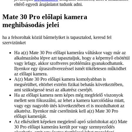
eltérő egyedi árajánlatot tudunk adni.
Mate 30 Pro előlapi kamera
meghibásodás jelei
ha a felsoroltak közül bármelyiket is tapasztalod, keresd fel
szervizünket
Ha a(z) Mate 30 Pro előlapi kamerára váltáskor vagy már az
alkalmazásba lépve azt tapasztaljuk, hogy a képernyő elsötétül
vagy lefagy, akkor szoftveres problémára gyanakodhatunk.
Ilyenkor egy újraszoftverezéssel ismét tökéletesen működhet
az előlapi kamera.
A(z) Mate 30 Pro előlapi kamera komolyabban is
megsérülhet, eltörhet extrém fizikai behatás következtében,
ami szükségessé teszi az alkatrész cseréjét.
Ha az előlapi kamera nem képes még megfelelő viszonyok
mellett sem fókuszálni, az lehet a kamera karcolódása miatt,
vagy egy nagyobb ütés következtében el is mozdulhatott az
alkatrész. Ilyenkor már cserélnünk kell a(z) Mate 30 Pro
előlapi kameráját.
Az elkészített képeken megjelenő apró színfoltokat a(z) Mate
30 Pro előlapi kamerára került por vagy szennyeződés