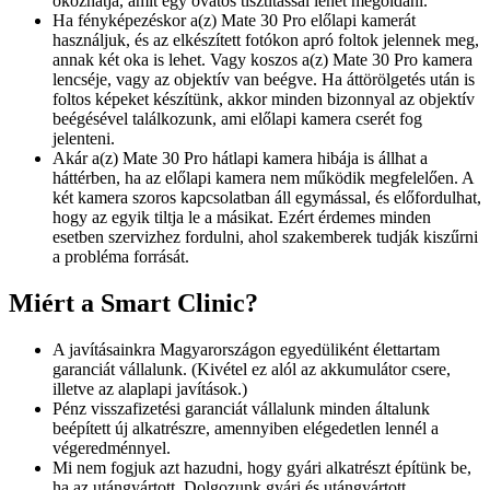
okozhatja, amit egy óvatos tisztítással lehet megoldani.
Ha fényképezéskor a(z) Mate 30 Pro előlapi kamerát
használjuk, és az elkészített fotókon apró foltok jelennek meg,
annak két oka is lehet. Vagy koszos a(z) Mate 30 Pro kamera
lencséje, vagy az objektív van beégve. Ha áttörölgetés után is
foltos képeket készítünk, akkor minden bizonnyal az objektív
beégésével találkozunk, ami előlapi kamera cserét fog
jelenteni.
Akár a(z) Mate 30 Pro hátlapi kamera hibája is állhat a
háttérben, ha az előlapi kamera nem működik megfelelően. A
két kamera szoros kapcsolatban áll egymással, és előfordulhat,
hogy az egyik tiltja le a másikat. Ezért érdemes minden
esetben szervizhez fordulni, ahol szakemberek tudják kiszűrni
a probléma forrását.
Miért a Smart Clinic?
A javításainkra Magyarországon egyedüliként élettartam
garanciát vállalunk. (Kivétel ez alól az akkumulátor csere,
illetve az alaplapi javítások.)
Pénz visszafizetési garanciát vállalunk minden általunk
beépített új alkatrészre, amennyiben elégedetlen lennél a
végeredménnyel.
Mi nem fogjuk azt hazudni, hogy gyári alkatrészt építünk be,
ha az utángyártott. Dolgozunk gyári és utángyártott