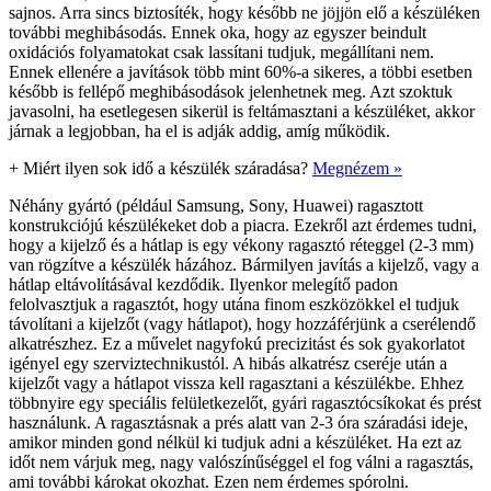
sajnos. Arra sincs biztosíték, hogy később ne jöjjön elő a készüléken
további meghibásodás. Ennek oka, hogy az egyszer beindult
oxidációs folyamatokat csak lassítani tudjuk, megállítani nem.
Ennek ellenére a javítások több mint 60%-a sikeres, a többi esetben
később is fellépő meghibásodások jelenhetnek meg. Azt szoktuk
javasolni, ha esetlegesen sikerül is feltámasztani a készüléket, akkor
járnak a legjobban, ha el is adják addig, amíg működik.
+
Miért ilyen sok idő a készülék száradása?
Megnézem »
Néhány gyártó (például Samsung, Sony, Huawei) ragasztott
konstrukciójú készülékeket dob a piacra. Ezekről azt érdemes tudni,
hogy a kijelző és a hátlap is egy vékony ragasztó réteggel (2-3 mm)
van rögzítve a készülék házához. Bármilyen javítás a kijelző, vagy a
hátlap eltávolításával kezdődik. Ilyenkor melegítő padon
felolvasztjuk a ragasztót, hogy utána finom eszközökkel el tudjuk
távolítani a kijelzőt (vagy hátlapot), hogy hozzáférjünk a cserélendő
alkatrészhez. Ez a művelet nagyfokú precizitást és sok gyakorlatot
igényel egy szerviztechnikustól. A hibás alkatrész cseréje után a
kijelzőt vagy a hátlapot vissza kell ragasztani a készülékbe. Ehhez
többnyire egy speciális felületkezelőt, gyári ragasztócsíkokat és prést
használunk. A ragasztásnak a prés alatt van 2-3 óra száradási ideje,
amikor minden gond nélkül ki tudjuk adni a készüléket. Ha ezt az
időt nem várjuk meg, nagy valószínűséggel el fog válni a ragasztás,
ami további károkat okozhat. Ezen nem érdemes spórolni.