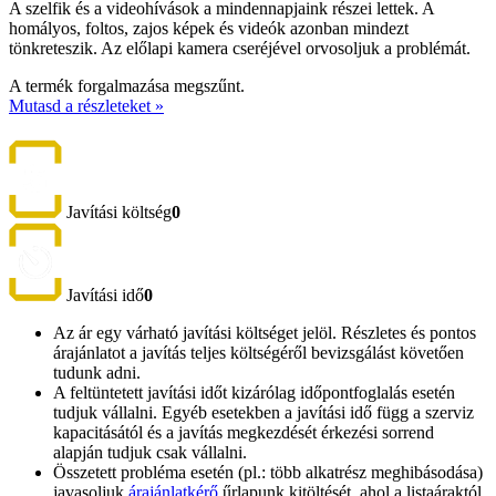
A szelfik és a videohívások a mindennapjaink részei lettek. A
homályos, foltos, zajos képek és videók azonban mindezt
tönkreteszik. Az előlapi kamera cseréjével orvosoljuk a problémát.
A termék forgalmazása megszűnt.
Mutasd a részleteket »
Javítási költség
0
Javítási idő
0
Az ár egy várható javítási költséget jelöl. Részletes és pontos
árajánlatot a javítás teljes költségéről bevizsgálást követően
tudunk adni.
A feltüntetett javítási időt kizárólag időpontfoglalás esetén
tudjuk vállalni. Egyéb esetekben a javítási idő függ a szerviz
kapacitásától és a javítás megkezdését érkezési sorrend
alapján tudjuk csak vállalni.
Összetett probléma esetén (pl.: több alkatrész meghibásodása)
javasoljuk
árajánlatkérő
űrlapunk kitöltését, ahol a listaáraktól