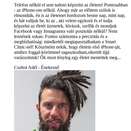
Telefon nélkül el sem tudom képzelni az életem! Pontosabban
- az iPhone-om nélkül. Ahogy már az előttem szólok is
elmondták, én is az életemet hordozom benne nap, mint nap,
és hát valljuk be, ki az , aki velem egykorú és el tudja
képzelni az életét üzenetek, hívások, szelfik és mondjuk
Facebook vagy Instagramra való posztolás nélkül? Nem
lennének sokan. Fontos számomra a precizitás és a
megbízhatóság: mindkettőt megtapasztalhattam a Smart
Clinic-nél! Köszönöm nekik, hogy életem első iPhone-ját,
amihez foggal-körömmel ragaszkodtam,sikerült újjá
varázsolniuk! Ők most tényleg egy életet mentettek meg...
Csobot Adél - Énekesnő