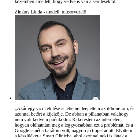
kezemben amellett, hogy védve is van a sérülésektől."
Zimány Linda - modell, műsorvezető
„Akár egy vicc felütése is lehetne: leejtettem az iPhone-om, és
azonnal betört a kijelzője. De abban a pillanatban valahogy
nem volt kedvem poénkodni. Rákerestem az interneten,
hogyan oldhatnám meg a leggyorsabban ezt a problémát, és a
Google ismét a barátom volt, nagyon jó tippet adott. Elvittem
a készüléket a Smart Clinicbe, ahol azonnal neki is láttak a