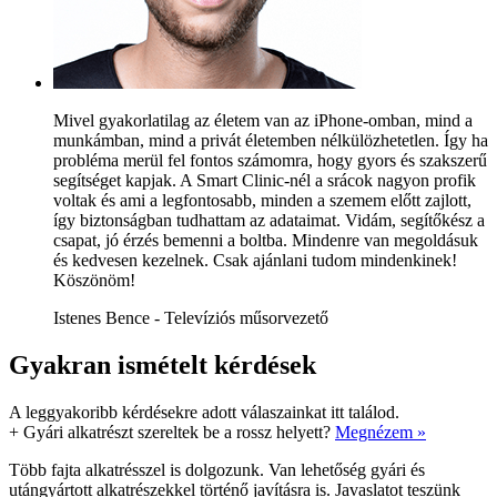
Mivel gyakorlatilag az életem van az iPhone-omban, mind a
munkámban, mind a privát életemben nélkülözhetetlen. Így ha
probléma merül fel fontos számomra, hogy gyors és szakszerű
segítséget kapjak. A Smart Clinic-nél a srácok nagyon profik
voltak és ami a legfontosabb, minden a szemem előtt zajlott,
így biztonságban tudhattam az adataimat. Vidám, segítőkész a
csapat, jó érzés bemenni a boltba. Mindenre van megoldásuk
és kedvesen kezelnek. Csak ajánlani tudom mindenkinek!
Köszönöm!
Istenes Bence - Televíziós műsorvezető
Gyakran ismételt kérdések
A leggyakoribb kérdésekre adott válaszainkat itt találod.
+
Gyári alkatrészt szereltek be a rossz helyett?
Megnézem »
Több fajta alkatrésszel is dolgozunk. Van lehetőség gyári és
utángyártott alkatrészekkel történő javításra is. Javaslatot teszünk