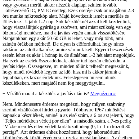
vagy gyorsan merül, akkor nézzük alaplapi szinten tovább.
Töltésvezérlő IC, PM IC esetleg. Ezek cseréje csak önmagában 2-3
óra munka mikroszkóp alatt. Majd következik ismét a merülés és
töltés teszt. Újabb 1-2 nap. Sok készüléknél azzal kell kezdenünk,
hogy visszaállítjuk gyárilag a szoftvert, ami miatt szükség van egy
biztonsági mentésre, majd a javítás végén annak visszatöltésére.
Napjainkban egy akár 50-60 GB is lehet, vagy még több, ami
szintén órákban mérhető. De olyan is előfordulhat, hogy nincs
raktáron az adott alkatrész, amire várnunk kell. Egyedi beszerzések
esetén lehet ez akár 1 hónap is, de általában 1-2 hét alatt megoldjuk.
Ha ezek az esetek összeadódnak, akkor tud igazán elhúzódni a
javítás ideje. Összegezve, mi minden tőlünk telhetőt megteszünk,
hogy minél rövidebb legyen az idő, hisz mi is akkor járunk a
legjobban, ez közös érdekünk. Feleslegesen mi sem ülünk
készülékeken, mert magától nem fog meggyógyulni.
+
Vízálló marad a készülék a javítás után is?
Megnézem »
Nem. Mindenesetre érdemes megnézni, hogy milyen szabvány
szerinti vízállóságot hirdet a gyártó. Többnyire IP67 minősítést
kapnak a készülékek, aminél a az első szám, a 6-os azt jelenti, hogy
"Teljes mértékben védett por ellen", a második szám, a 7-es pedig
"Vízbe merülés ellen védett korlátozott ideig (0,15–1 m között 30
percig)". Azt érdemes ehhez hozzátenni, hogy laboratóriumi
körülmények között érvényesek ezek a megállapítások. Az életben