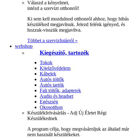
Válaszd a kényelmet,
intézd a szervizt otthonról!
Ki sem kell mozdulnod otthonról ahhoz, hogy hibás
készüléked megjavítsuk. Jelezd felénk igényed, és
hozzuk-visszük megjavítva.
Többet a szervizfutárról »
webshop
Kiegészítő, tartozék
Tokok
Kijelzővédelem
Kábelek
Autós töltők
Autós tartók
Fali töltők, adapterek
Audio és headset
Egészség
Okosotthon
Készülékfelvásárlás - Adj Új Életet Régi
Készülékednek
A program célja, hogy megvásároljuk az általad már
nem használt készülékeket.