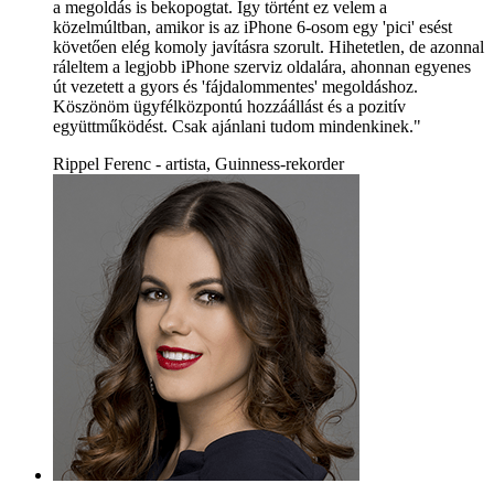
a megoldás is bekopogtat. Így történt ez velem a
közelmúltban, amikor is az iPhone 6-osom egy 'pici' esést
követően elég komoly javításra szorult. Hihetetlen, de azonnal
ráleltem a legjobb iPhone szerviz oldalára, ahonnan egyenes
út vezetett a gyors és 'fájdalommentes' megoldáshoz.
Köszönöm ügyfélközpontú hozzáállást és a pozitív
együttműködést. Csak ajánlani tudom mindenkinek."
Rippel Ferenc - artista, Guinness-rekorder