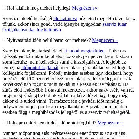
+
Hol talállak meg titeket helyileg?
Megnézem »
Szervizeink elérhetőségét
ide kattintva
nézheted meg. Ha távol laksz
tőlünk, akkor sincs gond, vedd igénybe nyugodtan
szerviz futár
szolgáltatásunkat ide kattintva
.
+
Nyitvatartási időn belül bármikor mehetek?
Megnézem »
Szervizeink nyitvatartási idejét
itt tudod megtekinteni
. Ebben az
időszakban bármikor bejöhetsz hozzánk, pár percen belül biztosan
sorra kerülsz, nem kell sokat várni a kiszolgálásra. A legjobb az
lenne, ha
időpontot foglalnál
, mert akkor garantáltan veled fognak
kollégáink foglalkozni. Próbálj minden esetben úgy időzíteni, hogy
ne zárás előtt 10 perccel érkezz, mert akkor valószínűleg már csak
következő nap fogunk tudni nekiállni a készülék javításának. Ha
zárás előtt legkésőbb 1 órával megérkezel, akkor nagy esély van rá,
hogy még zárásig be tudjuk vállalni a készüléket úgy, hogy még
akkor el is tudod vinni. Természetesen a javítási időt mindig a
helyszínen tudjuk pontosan megállapítani. A javítási idő minden
esetben függ a meghibásodás jellegétől és a szerviz terheltségétől.
+
Holnapra miért nem tudok időpontot foglalni?
Megnézem »
Minden időpontfoglalás beérkezésekor ellenőrizzük az aktuális
raktárkészletet, hogy ne fordulhasson elő olyan eset, hogy