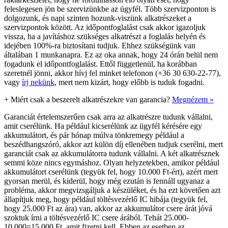
feleslegesen jön be szervizünkbe az ügyfél. Több szervizponton is
dolgozunk, és napi szinten hozunk-viszünk alkatrészeket a
szervizpontok között. Az időpontfoglalást csak akkor igazoljuk
vissza, ha a javításhoz szükséges alkatrészt a foglalás helyén és
idejében 100%-ra biztosítani tudjuk. Ehhez szükségünk van
általában 1 munkanapra. Ez az oka annak, hogy 24 órán belül nem
fogadunk el időpontfoglalást. Ettől függetlenül, ha korábban
szeretnél jönni, akkor hívj fel minket telefonon (+36 30 630-22-77),
vagy
írj nekünk
, mert nem kizárt, hogy előbb is tuduk fogadni.
+
Miért csak a beszerelt alkatrészekre van garancia?
Megnézem »
Garanciát értelemszerűen csak arra az alkatrészre tudunk vállalni,
amit cserélünk. Ha például kicserélünk az ügyfél kérésére egy
akkumulátort, és pár hónap múlva tönkremegy például a
beszédhangszóró, akkor azt külön díj ellenében tudjuk cserélni, mert
garanciát csak az akkumulátorra tudunk vállalni. A két alkatrésznek
semmi köze nincs egymáshoz. Olyan helyzetekben, amikor például
akkumulátort cserélünk (tegyük fel, hogy 10.000 Ft-ért), azért mert
gyorsan merül, és kiderül, hogy még ezután is fennáll ugyanaz a
probléma, akkor megvizsgáljuk a készüléket, és ha ezt követően azt
állapítjuk meg, hogy például töltésvezérlő IC hibája (tegyük fel,
hogy 25.000 Ft az ára) van, akkor az akkumulátor csere árát jóvá
szoktuk írni a töltésvezérlő IC csere árából. Tehát 25.000-
10.000=15.000 Ft, amit fizetni kell. Ebben az esetben az