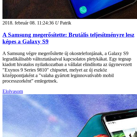
2018. február 08.
11:24:36
U
Patrik
A Samsung megerősítette: Brutális teljesítményre lesz
képes a Galaxy S9
A Samsung végre megerősítette új okostelefonjának, a Galaxy S9
legradikálisabb változtatásaival kapcsolatos pletykákat. Egy tegnap
kiadott hivatalos nyilatkozatban a vállalat elindította az úgynevezett
"Exynos 9 Series 9810" chipsetet, melyet az új eszköz
középpontjaként a "valaha gyártott leginnovatívabb mobil
processzorként” emlegetnek.
Elolvasom