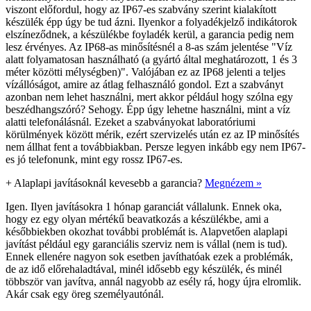
viszont előfordul, hogy az IP67-es szabvány szerint kialakított
készülék épp úgy be tud ázni. Ilyenkor a folyadékjelző indikátorok
elszíneződnek, a készülékbe foyladék kerül, a garancia pedig nem
lesz érvényes. Az IP68-as minősítésnél a 8-as szám jelentése "Víz
alatt folyamatosan használható (a gyártó által meghatározott, 1 és 3
méter közötti mélységben)". Valójában ez az IP68 jelenti a teljes
vízállóságot, amire az átlag felhasználó gondol. Ezt a szabványt
azonban nem lehet használni, mert akkor például hogy szólna egy
beszédhangszóró? Sehogy. Épp úgy lehetne használni, mint a víz
alatti telefonálásnál. Ezeket a szabványokat laboratóriumi
körülmények között mérik, ezért szervizelés után ez az IP minősítés
nem állhat fent a továbbiakban. Persze legyen inkább egy nem IP67-
es jó telefonunk, mint egy rossz IP67-es.
+
Alaplapi javításoknál kevesebb a garancia?
Megnézem »
Igen. Ilyen javításokra 1 hónap garanciát vállalunk. Ennek oka,
hogy ez egy olyan mértékű beavatkozás a készülékbe, ami a
későbbiekben okozhat további problémát is. Alapvetően alaplapi
javítást például egy garanciális szerviz nem is vállal (nem is tud).
Ennek ellenére nagyon sok esetben javíthatóak ezek a problémák,
de az idő előrehaladtával, minél idősebb egy készülék, és minél
többször van javítva, annál nagyobb az esély rá, hogy újra elromlik.
Akár csak egy öreg személyautónál.