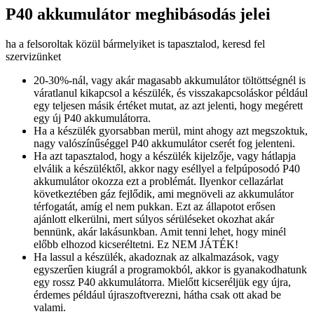
P40 akkumulátor meghibásodás jelei
ha a felsoroltak közül bármelyiket is tapasztalod, keresd fel
szervizünket
20-30%-nál, vagy akár magasabb akkumulátor töltöttségnél is
váratlanul kikapcsol a készülék, és visszakapcsoláskor például
egy teljesen másik értéket mutat, az azt jelenti, hogy megérett
egy új P40 akkumulátorra.
Ha a készülék gyorsabban merül, mint ahogy azt megszoktuk,
nagy valószínűséggel P40 akkumulátor cserét fog jelenteni.
Ha azt tapasztalod, hogy a készülék kijelzője, vagy hátlapja
elválik a készüléktől, akkor nagy eséllyel a felpúposodó P40
akkumulátor okozza ezt a problémát. Ilyenkor cellazárlat
következtében gáz fejlődik, ami megnöveli az akkumulátor
térfogatát, amíg el nem pukkan. Ezt az állapotot erősen
ajánlott elkerülni, mert súlyos sérüléseket okozhat akár
bennünk, akár lakásunkban. Amit tenni lehet, hogy minél
előbb elhozod kicseréltetni. Ez NEM JÁTÉK!
Ha lassul a készülék, akadoznak az alkalmazások, vagy
egyszerűen kiugrál a programokból, akkor is gyanakodhatunk
egy rossz P40 akkumulátorra. Mielőtt kicseréljük egy újra,
érdemes például újraszoftverezni, hátha csak ott akad be
valami.