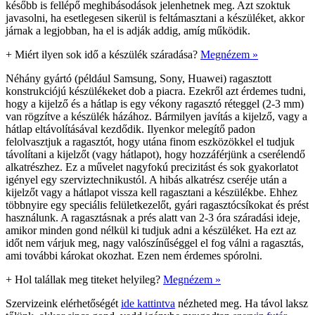
később is fellépő meghibásodások jelenhetnek meg. Azt szoktuk
javasolni, ha esetlegesen sikerül is feltámasztani a készüléket, akkor
járnak a legjobban, ha el is adják addig, amíg működik.
+
Miért ilyen sok idő a készülék száradása?
Megnézem »
Néhány gyártó (például Samsung, Sony, Huawei) ragasztott
konstrukciójú készülékeket dob a piacra. Ezekről azt érdemes tudni,
hogy a kijelző és a hátlap is egy vékony ragasztó réteggel (2-3 mm)
van rögzítve a készülék házához. Bármilyen javítás a kijelző, vagy a
hátlap eltávolításával kezdődik. Ilyenkor melegítő padon
felolvasztjuk a ragasztót, hogy utána finom eszközökkel el tudjuk
távolítani a kijelzőt (vagy hátlapot), hogy hozzáférjünk a cserélendő
alkatrészhez. Ez a művelet nagyfokú precizitást és sok gyakorlatot
igényel egy szerviztechnikustól. A hibás alkatrész cseréje után a
kijelzőt vagy a hátlapot vissza kell ragasztani a készülékbe. Ehhez
többnyire egy speciális felületkezelőt, gyári ragasztócsíkokat és prést
használunk. A ragasztásnak a prés alatt van 2-3 óra száradási ideje,
amikor minden gond nélkül ki tudjuk adni a készüléket. Ha ezt az
időt nem várjuk meg, nagy valószínűséggel el fog válni a ragasztás,
ami további károkat okozhat. Ezen nem érdemes spórolni.
+
Hol talállak meg titeket helyileg?
Megnézem »
Szervizeink elérhetőségét
ide kattintva
nézheted meg. Ha távol laksz