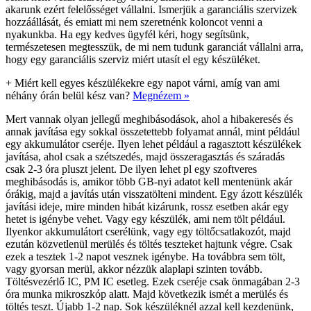
akarunk ezért felelősséget vállalni. Ismerjük a garanciális szervizek
hozzáállását, és emiatt mi nem szeretnénk koloncot venni a
nyakunkba. Ha egy kedves ügyfél kéri, hogy segítsünk,
természetesen megtesszük, de mi nem tudunk garanciát vállalni arra,
hogy egy garanciális szerviz miért utasít el egy készüléket.
+
Miért kell egyes készülékekre egy napot várni, amíg van ami
néhány órán belül kész van?
Megnézem »
Mert vannak olyan jellegű meghibásodások, ahol a hibakeresés és
annak javítása egy sokkal összetettebb folyamat annál, mint például
egy akkumulátor cseréje. Ilyen lehet például a ragasztott készülékek
javítása, ahol csak a szétszedés, majd összeragasztás és száradás
csak 2-3 óra pluszt jelent. De ilyen lehet pl egy szoftveres
meghibásodás is, amikor több GB-nyi adatot kell mentenünk akár
órákig, majd a javítás után visszatölteni mindent. Egy ázott készülék
javítási ideje, mire minden hibát kizárunk, rossz esetben akár egy
hetet is igénybe vehet. Vagy egy készülék, ami nem tölt például.
Ilyenkor akkumulátort cserélünk, vagy egy töltőcsatlakozót, majd
ezután közvetlenül merülés és töltés teszteket hajtunk végre. Csak
ezek a tesztek 1-2 napot vesznek igénybe. Ha továbbra sem tölt,
vagy gyorsan merül, akkor nézzük alaplapi szinten tovább.
Töltésvezérlő IC, PM IC esetleg. Ezek cseréje csak önmagában 2-3
óra munka mikroszkóp alatt. Majd következik ismét a merülés és
töltés teszt. Újabb 1-2 nap. Sok készüléknél azzal kell kezdenünk,