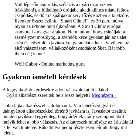
Volt lépcsőn legurulás, szétázás a nyári özönvízben
(táskában!), a fülhallgató drótjába akadt kilincs miatti falhoz
csapódás, és dőlt rá spárgakonzerv főzés közben a kijelzőre.
Ilyenkor összenézünk, “Smart Clinic!”, és 30 perc múlva
olyan az iPhone mint újkorában. A Smart Clinic európai
színvonal - magyar árakon. Nem tudom, hogy csinálják: a
személyzet mosolyog, a szerelők keze gyorsan jár, az üzlet
szép és letisztult, a javításokra garanciát adnak. Vevőként az
első választásom, vállalkozóként csodálom őket. Bár több
ilyen cég lenne!
Wolf Gábor - Online marketing guru
Gyakran ismételt kérdések
A leggyakoribb kérdésekre adott válaszainkat itt találod.
+
Gyári alkatrészt szereltek be a rossz helyett?
Megnézem »
Több fajta alkatrésszel is dolgozunk. Van lehetőség gyári és
utángyártott alkatrészekkel történő javításra is. Javaslatot teszünk
minden javításnál egyénileg, hogy ár/érték arány szempontjából
melyik lehet a jobb választás. Az alkatrészek minősége az árlistáknál
is fel van tüntetve. Rákattintva pedig részletesen leírjuk, hogy mit
jelent.