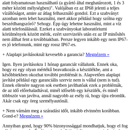
alatt folyamatosan használható (a gyártó által meghatározott, 1 és 3
méter közötti mélységben)". Valójában ez az IP68 jelenti a teljes
vízállóságot, amire az átlag felhasználó gondol. Ezt a szabványt
azonban nem lehet használni, mert akkor például hogy szólna egy
beszédhangszóró? Sehogy. Épp úgy lehetne használni, mint a víz
alatti telefonálásnál. Ezeket a szabványokat laboratóriumi
körülmények között mérik, ezért szervizelés után ez az IP minősítés
nem állhat fent a továbbiakban. Persze legyen inkább egy nem IP67-
es jó telefonunk, mint egy rossz IP67-es.
+
Alaplapi javításoknál kevesebb a garancia?
Megnézem »
Igen. Ilyen javításokra 1 hónap garanciát vállalunk. Ennek oka,
hogy ez egy olyan mértékű beavatkozás a készülékbe, ami a
későbbiekben okozhat további problémát is. Alapvetően alaplapi
javítást például egy garanciális szerviz nem is vállal (nem is tud).
Ennek ellenére nagyon sok esetben javíthatóak ezek a problémák,
de az idő előrehaladtával, minél idősebb egy készülék, és minél
többször van javítva, annál nagyobb az esély rá, hogy újra elromlik.
Akár csak egy öreg személyautónál.
+
Nem várnám meg a száradási időt, inkább elvinném korábban.
Gond-e?
Megnézem »
Annyiban gond, hogy 90% bizonyossággal mondhatjuk, hogy el fog