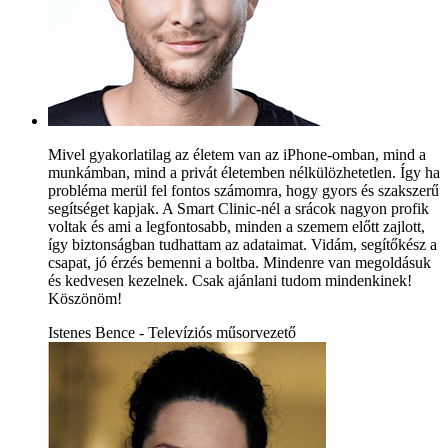
Mivel gyakorlatilag az életem van az iPhone-omban, mind a
munkámban, mind a privát életemben nélkülözhetetlen. Így ha
probléma merül fel fontos számomra, hogy gyors és szakszerű
segítséget kapjak. A Smart Clinic-nél a srácok nagyon profik
voltak és ami a legfontosabb, minden a szemem előtt zajlott,
így biztonságban tudhattam az adataimat. Vidám, segítőkész a
csapat, jó érzés bemenni a boltba. Mindenre van megoldásuk
és kedvesen kezelnek. Csak ajánlani tudom mindenkinek!
Köszönöm!
Istenes Bence - Televíziós műsorvezető