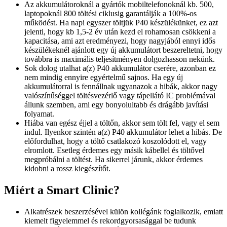
Az akkumulátoroknál a gyártók mobiltelefonoknál kb. 500,
laptopoknál 800 töltési ciklusig garantálják a 100%-os
működést. Ha napi egyszer töltjük P40 készülékünket, ez azt
jelenti, hogy kb 1,5-2 év után kezd el rohamosan csökkeni a
kapacitása, ami azt eredményezi, hogy nagyjából ennyi idős
készülékeknél ajánlott egy új akkumulátort beszereltetni, hogy
továbbra is maximális teljesítményen dolgozhasson nekünk.
Sok dolog utalhat a(z) P40 akkumulátor cserére, azonban ez
nem mindig ennyire egyértelmű sajnos. Ha egy új
akkumulátorral is fennállnak ugyanazok a hibák, akkor nagy
valószínűséggel töltésvezérlő vagy tápellátó IC problémával
állunk szemben, ami egy bonyolultabb és drágább javítási
folyamat.
Hiába van egész éjjel a töltőn, akkor sem tölt fel, vagy el sem
indul. Ilyenkor szintén a(z) P40 akkumulátor lehet a hibás. De
előfordulhat, hogy a töltő csatlakozó koszolódott el, vagy
elromlott. Esetleg érdemes egy másik kábellel és töltővel
megpróbálni a töltést. Ha sikerrel járunk, akkor érdemes
kidobni a rossz kiegészítőt.
Miért a Smart Clinic?
Alkatrészek beszerzésével külön kollégánk foglalkozik, emiatt
kiemelt figyelemmel és rekordgyorsasággal be tudunk