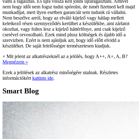
válni a ragasztás. És újra vissza kell jönni újraragasztani. Amivel
nem hogy időt nem fogsz tudni spórolni, de ismét fizetned kell majd
munkadíjat, mert ilyen esetben garanciát sem tudunk rá vállalni.
Nem beszélve arról, hogy az elváló kijelző vagy hátlap mellett
keletkező résen szennyeződés kerülhet a készülékbe, ami zárlatot
okozhat, vagy foltos lesz a kijelző háttérfénye, ami csak kijelző
cserével orvosolható. Ezek mind plusz költségek és újabb idő a
szervizben. Ezért is nem ajánljuk azt, hogy idő előtt elvidd a
készüléket. De saját felelősségre természetesen kiadjuk.
+
Mit jelent az alkatrészeknél az a jelölés, hogy A++, A+, A, B?
Megnézem »
Ezek a jelölések az alkatrész minőségére utalnak. Részletes
információkért
kattints ide
.
Smart Blog