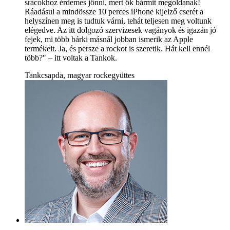
srácokhoz érdemes jönni, mert ők bármit megoldanak!
Ráadásul a mindössze 10 perces iPhone kijelző cserét a
helyszínen meg is tudtuk várni, tehát teljesen meg voltunk
elégedve. Az itt dolgozó szervizesek vagányok és igazán jó
fejek, mi több bárki másnál jobban ismerik az Apple
termékeit. Ja, és persze a rockot is szeretik. Hát kell ennél
több?" – itt voltak a Tankok.
Tankcsapda, magyar rockegyüttes