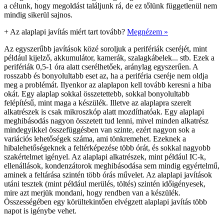
a célunk, hogy megoldást találjunk rá, de ez tőlünk függetlenül nem
mindig sikerül sajnos.
+
Az alaplapi javítás miért tart tovább?
Megnézem »
Az egyszerűbb javítások közé soroljuk a perifériák cseréjét, mint
például kijelző, akkumulátor, kamerák, szalagkábelek... stb. Ezek a
perifériák 0,5-1 óra alatt cserélhetőek, aránylag egyszerűen. A
rosszabb és bonyolultabb eset az, ha a periféria cseréje nem oldja
meg a problémát. Ilyenkor az alaplapon kell tovább keresni a hiba
okát. Egy alaplap sokkal összetettebb, sokkal bonyolultabb
felépítésű, mint maga a készülék. Illetve az alaplapra szerelt
alkatrészek is csak mikroszkóp alatt mozdíthatóak. Egy alaplapi
meghibásodás nagyon összetett tud lenni, mivel minden alkatrész
mindegyikkel összefüggésben van szinte, ezért nagyon sok a
variációs lehetőségek száma, ami tönkremehet. Ezeknek a
hibalehetőségeknek a feltérképezése több órát, és sokkal nagyobb
szakértelmet igényel. Az alaplapi alkatrészek, mint például IC-k,
ellenállások, kondenzátorok meghibásodása sem mindig egyértelmű,
aminek a feltárása szintén több órás művelet. Az alaplapi javítások
utáni tesztek (mint például merülés, töltés) szintén időigényesek,
mire azt merjük mondani, hogy rendben van a készülék.
Összességében egy körültekintően elvégzett alaplapi javítás több
napot is igénybe vehet.