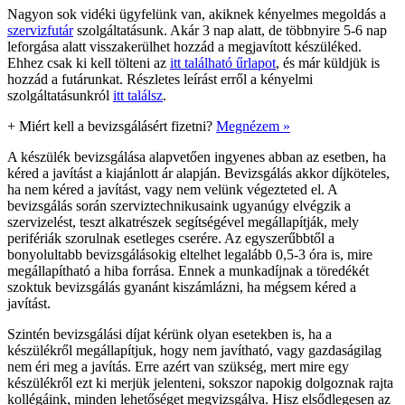
Nagyon sok vidéki ügyfelünk van, akiknek kényelmes megoldás a
szervizfutár
szolgáltatásunk. Akár 3 nap alatt, de többnyire 5-6 nap
leforgása alatt visszakerülhet hozzád a megjavított készüléked.
Ehhez csak ki kell tölteni az
itt található űrlapot
, és már küldjük is
hozzád a futárunkat. Részletes leírást erről a kényelmi
szolgáltatásunkról
itt találsz
.
+
Miért kell a bevizsgálásért fizetni?
Megnézem »
A készülék bevizsgálása alapvetően ingyenes abban az esetben, ha
kéred a javítást a kiajánlott ár alapján. Bevizsgálás akkor díjköteles,
ha nem kéred a javítást, vagy nem velünk végezteted el. A
bevizsgálás során szerviztechnikusaink ugyanúgy elvégzik a
szervizelést, teszt alkatrészek segítségével megállapítják, mely
perifériák szorulnak esetleges cserére. Az egyszerűbbtől a
bonyolultabb bevizsgálásokig eltelhet legalább 0,5-3 óra is, mire
megállapítható a hiba forrása. Ennek a munkadíjnak a töredékét
szoktuk bevizsgálás gyanánt kiszámlázni, ha mégsem kéred a
javítást.
Szintén bevizsgálási díjat kérünk olyan esetekben is, ha a
készülékről megállapítjuk, hogy nem javítható, vagy gazdaságilag
nem éri meg a javítás. Erre azért van szükség, mert mire egy
készülékről ezt ki merjük jelenteni, sokszor napokig dolgoznak rajta
kollégáink, minden lehetőséget megvizsgálva. Hisz elsődlegesen az