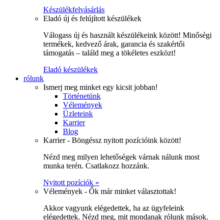
Készülékfelvásárlás
Eladó új és felújított készülékek
Válogass új és használt készülékeink között! Minőségi
termékek, kedvező árak, garancia és szakértői
támogatás – találd meg a tökéletes eszközt!
Eladó készülékek
rólunk
Ismerj meg minket egy kicsit jobban!
Történetünk
Vélemények
Üzleteink
Karrier
Blog
Karrier - Böngéssz nyitott pozícióink között!
Nézd meg milyen lehetőségek várnak nálunk most
munka terén. Csatlakozz hozzánk.
Nyitott pozíciók »
Vélemények - Ők már minket választottak!
Akkor vagyunk elégedettek, ha az ügyfeleink
elégedettek. Nézd meg, mit mondanak rólunk mások.