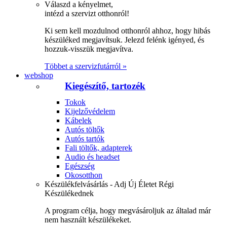
Válaszd a kényelmet,
intézd a szervizt otthonról!
Ki sem kell mozdulnod otthonról ahhoz, hogy hibás
készüléked megjavítsuk. Jelezd felénk igényed, és
hozzuk-visszük megjavítva.
Többet a szervizfutárról »
webshop
Kiegészítő, tartozék
Tokok
Kijelzővédelem
Kábelek
Autós töltők
Autós tartók
Fali töltők, adapterek
Audio és headset
Egészség
Okosotthon
Készülékfelvásárlás - Adj Új Életet Régi
Készülékednek
A program célja, hogy megvásároljuk az általad már
nem használt készülékeket.