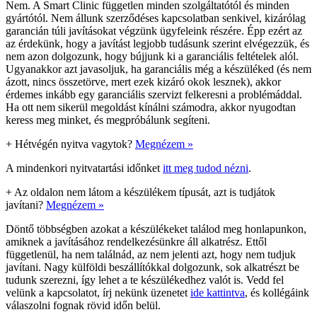
Nem. A Smart Clinic független minden szolgáltatótól és minden
gyártótól. Nem állunk szerződéses kapcsolatban senkivel, kizárólag
garancián túli javításokat végzünk ügyfeleink részére. Épp ezért az
az érdekünk, hogy a javítást legjobb tudásunk szerint elvégezzük, és
nem azon dolgozunk, hogy bújjunk ki a garanciális feltételek alól.
Ugyanakkor azt javasoljuk, ha garanciális még a készüléked (és nem
ázott, nincs összetörve, mert ezek kizáró okok lesznek), akkor
érdemes inkább egy garanciális szervizt felkeresni a problémáddal.
Ha ott nem sikerül megoldást kínálni számodra, akkor nyugodtan
keress meg minket, és megpróbálunk segíteni.
+
Hétvégén nyitva vagytok?
Megnézem »
A mindenkori nyitvatartási időnket
itt meg tudod nézni
.
+
Az oldalon nem látom a készülékem típusát, azt is tudjátok
javítani?
Megnézem »
Döntő többségben azokat a készülékeket találod meg honlapunkon,
amiknek a javításához rendelkezésünkre áll alkatrész. Ettől
függetlenül, ha nem találnád, az nem jelenti azt, hogy nem tudjuk
javítani. Nagy külföldi beszállítókkal dolgozunk, sok alkatrészt be
tudunk szerezni, így lehet a te készülékedhez valót is. Vedd fel
velünk a kapcsolatot, írj nekünk üzenetet
ide kattintva
, és kollégáink
válaszolni fognak rövid időn belül.