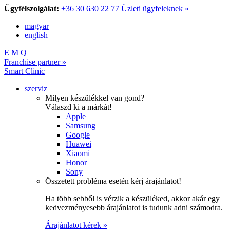
Ügyfélszolgálat:
+36 30 630 22 77
Üzleti ügyfeleknek »
magyar
english
E
M
Q
Franchise partner »
Smart Clinic
szerviz
Milyen készülékkel van gond?
Válaszd ki a márkát!
Apple
Samsung
Google
Huawei
Xiaomi
Honor
Sony
Összetett probléma esetén kérj árajánlatot!
Ha több sebből is vérzik a készüléked, akkor akár egy
kedvezményesebb árajánlatot is tudunk adni számodra.
Árajánlatot kérek »