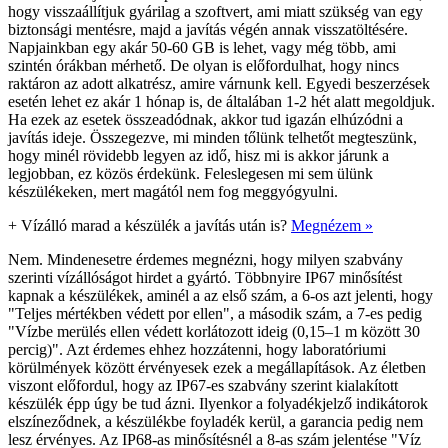
hogy visszaállítjuk gyárilag a szoftvert, ami miatt szükség van egy
biztonsági mentésre, majd a javítás végén annak visszatöltésére.
Napjainkban egy akár 50-60 GB is lehet, vagy még több, ami
szintén órákban mérhető. De olyan is előfordulhat, hogy nincs
raktáron az adott alkatrész, amire várnunk kell. Egyedi beszerzések
esetén lehet ez akár 1 hónap is, de általában 1-2 hét alatt megoldjuk.
Ha ezek az esetek összeadódnak, akkor tud igazán elhúzódni a
javítás ideje. Összegezve, mi minden tőlünk telhetőt megteszünk,
hogy minél rövidebb legyen az idő, hisz mi is akkor járunk a
legjobban, ez közös érdekünk. Feleslegesen mi sem ülünk
készülékeken, mert magától nem fog meggyógyulni.
+
Vízálló marad a készülék a javítás után is?
Megnézem »
Nem. Mindenesetre érdemes megnézni, hogy milyen szabvány
szerinti vízállóságot hirdet a gyártó. Többnyire IP67 minősítést
kapnak a készülékek, aminél a az első szám, a 6-os azt jelenti, hogy
"Teljes mértékben védett por ellen", a második szám, a 7-es pedig
"Vízbe merülés ellen védett korlátozott ideig (0,15–1 m között 30
percig)". Azt érdemes ehhez hozzátenni, hogy laboratóriumi
körülmények között érvényesek ezek a megállapítások. Az életben
viszont előfordul, hogy az IP67-es szabvány szerint kialakított
készülék épp úgy be tud ázni. Ilyenkor a folyadékjelző indikátorok
elszíneződnek, a készülékbe foyladék kerül, a garancia pedig nem
lesz érvényes. Az IP68-as minősítésnél a 8-as szám jelentése "Víz