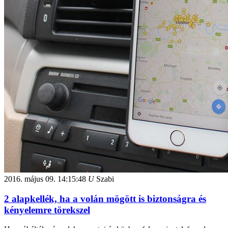
2016. május 09.
14:15:48
U
Szabi
2 alapkellék, ha a volán mögött is biztonságra és
kényelemre törekszel