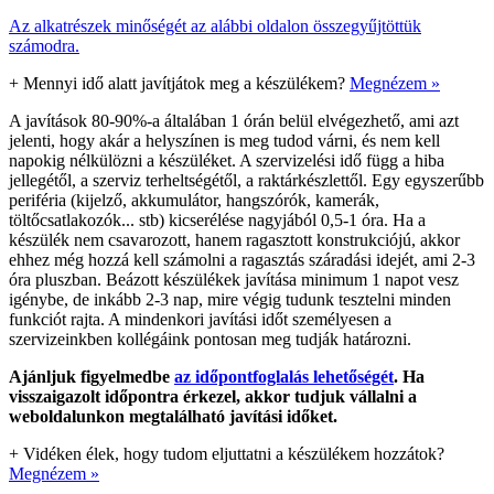
Az alkatrészek minőségét az alábbi oldalon összegyűjtöttük
számodra.
+
Mennyi idő alatt javítjátok meg a készülékem?
Megnézem »
A javítások 80-90%-a általában 1 órán belül elvégezhető, ami azt
jelenti, hogy akár a helyszínen is meg tudod várni, és nem kell
napokig nélkülözni a készüléket. A szervizelési idő függ a hiba
jellegétől, a szerviz terheltségétől, a raktárkészlettől. Egy egyszerűbb
periféria (kijelző, akkumulátor, hangszórók, kamerák,
töltőcsatlakozók... stb) kicserélése nagyjából 0,5-1 óra. Ha a
készülék nem csavarozott, hanem ragasztott konstrukciójú, akkor
ehhez még hozzá kell számolni a ragasztás száradási idejét, ami 2-3
óra pluszban. Beázott készülékek javítása minimum 1 napot vesz
igénybe, de inkább 2-3 nap, mire végig tudunk tesztelni minden
funkciót rajta. A mindenkori javítási időt személyesen a
szervizeinkben kollégáink pontosan meg tudják határozni.
Ajánljuk figyelmedbe
az időpontfoglalás lehetőségét
. Ha
visszaigazolt időpontra érkezel, akkor tudjuk vállalni a
weboldalunkon megtalálható javítási időket.
+
Vidéken élek, hogy tudom eljuttatni a készülékem hozzátok?
Megnézem »