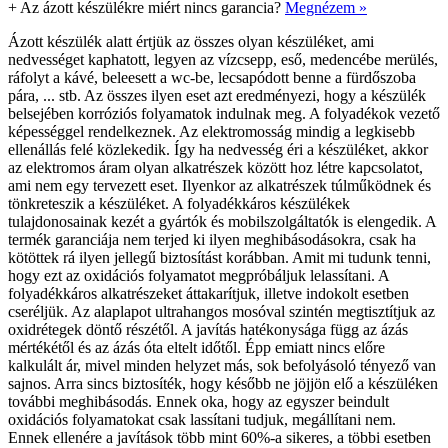
+
Az ázott készülékre miért nincs garancia?
Megnézem »
Ázott készülék alatt értjük az összes olyan készüléket, ami
nedvességet kaphatott, legyen az vízcsepp, eső, medencébe merülés,
ráfolyt a kávé, beleesett a wc-be, lecsapódott benne a fürdőszoba
pára, ... stb. Az összes ilyen eset azt eredményezi, hogy a készülék
belsejében korróziós folyamatok indulnak meg. A folyadékok vezető
képességgel rendelkeznek. Az elektromosság mindig a legkisebb
ellenállás felé közlekedik. Így ha nedvesség éri a készüléket, akkor
az elektromos áram olyan alkatrészek között hoz létre kapcsolatot,
ami nem egy tervezett eset. Ilyenkor az alkatrészek túlműködnek és
tönkreteszik a készüléket. A folyadékkáros készülékek
tulajdonosainak kezét a gyártók és mobilszolgáltatók is elengedik. A
termék garanciája nem terjed ki ilyen meghibásodásokra, csak ha
kötöttek rá ilyen jellegű biztosítást korábban. Amit mi tudunk tenni,
hogy ezt az oxidációs folyamatot megpróbáljuk lelassítani. A
folyadékkáros alkatrészeket áttakarítjuk, illetve indokolt esetben
cseréljük. Az alaplapot ultrahangos mosóval szintén megtisztítjuk az
oxidrétegek döntő részétől. A javítás hatékonysága függ az ázás
mértékétől és az ázás óta eltelt időtől. Épp emiatt nincs előre
kalkulált ár, mivel minden helyzet más, sok befolyásoló tényező van
sajnos. Arra sincs biztosíték, hogy később ne jöjjön elő a készüléken
további meghibásodás. Ennek oka, hogy az egyszer beindult
oxidációs folyamatokat csak lassítani tudjuk, megállítani nem.
Ennek ellenére a javítások több mint 60%-a sikeres, a többi esetben