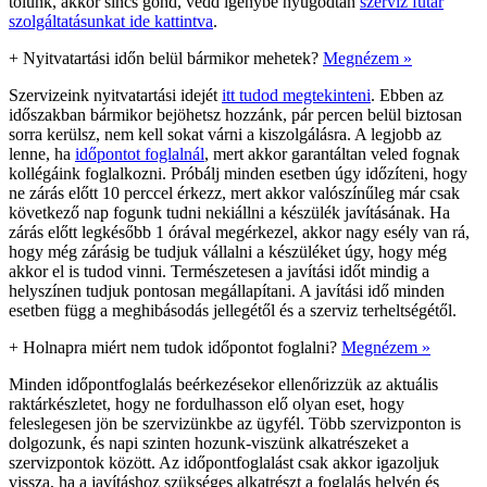
tőlünk, akkor sincs gond, vedd igénybe nyugodtan
szerviz futár
szolgáltatásunkat ide kattintva
.
+
Nyitvatartási időn belül bármikor mehetek?
Megnézem »
Szervizeink nyitvatartási idejét
itt tudod megtekinteni
. Ebben az
időszakban bármikor bejöhetsz hozzánk, pár percen belül biztosan
sorra kerülsz, nem kell sokat várni a kiszolgálásra. A legjobb az
lenne, ha
időpontot foglalnál
, mert akkor garantáltan veled fognak
kollégáink foglalkozni. Próbálj minden esetben úgy időzíteni, hogy
ne zárás előtt 10 perccel érkezz, mert akkor valószínűleg már csak
következő nap fogunk tudni nekiállni a készülék javításának. Ha
zárás előtt legkésőbb 1 órával megérkezel, akkor nagy esély van rá,
hogy még zárásig be tudjuk vállalni a készüléket úgy, hogy még
akkor el is tudod vinni. Természetesen a javítási időt mindig a
helyszínen tudjuk pontosan megállapítani. A javítási idő minden
esetben függ a meghibásodás jellegétől és a szerviz terheltségétől.
+
Holnapra miért nem tudok időpontot foglalni?
Megnézem »
Minden időpontfoglalás beérkezésekor ellenőrizzük az aktuális
raktárkészletet, hogy ne fordulhasson elő olyan eset, hogy
feleslegesen jön be szervizünkbe az ügyfél. Több szervizponton is
dolgozunk, és napi szinten hozunk-viszünk alkatrészeket a
szervizpontok között. Az időpontfoglalást csak akkor igazoljuk
vissza, ha a javításhoz szükséges alkatrészt a foglalás helyén és