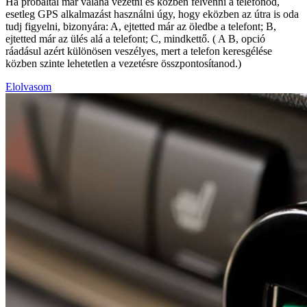
Ha próbáltál már valaha vezetni és közben felvenni a telefonod,
esetleg GPS alkalmazást használni úgy, hogy eközben az útra is oda
tudj figyelni, bizonyára: A, ejtetted már az öledbe a telefont; B,
ejtetted már az ülés alá a telefont; C, mindkettő. ( A B, opció
ráadásul azért különösen veszélyes, mert a telefon keresgélése
közben szinte lehetetlen a vezetésre összpontosítanod.)
Elolvasom