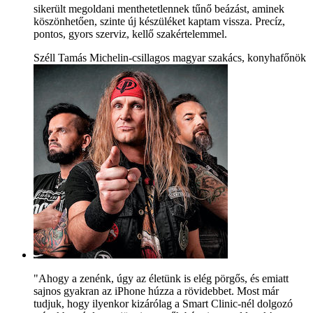
sikerült megoldani menthetetlennek tűnő beázást, aminek
köszönhetően, szinte új készüléket kaptam vissza. Precíz,
pontos, gyors szerviz, kellő szakértelemmel.
Széll Tamás Michelin-csillagos magyar szakács, konyhafőnök
"Ahogy a zenénk, úgy az életünk is elég pörgős, és emiatt
sajnos gyakran az iPhone húzza a rövidebbet. Most már
tudjuk, hogy ilyenkor kizárólag a Smart Clinic-nél dolgozó