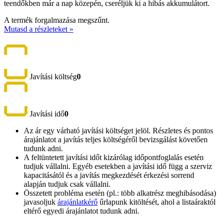
teendőkben már a nap közepén, cseréljük ki a hibás akkumulátort.
A termék forgalmazása megszűnt.
Mutasd a részleteket »
Javítási költség
0
Javítási idő
0
Az ár egy várható javítási költséget jelöl. Részletes és pontos
árajánlatot a javítás teljes költségéről bevizsgálást követően
tudunk adni.
A feltüntetett javítási időt kizárólag időpontfoglalás esetén
tudjuk vállalni. Egyéb esetekben a javítási idő függ a szerviz
kapacitásától és a javítás megkezdését érkezési sorrend
alapján tudjuk csak vállalni.
Összetett probléma esetén (pl.: több alkatrész meghibásodása)
javasoljuk
árajánlatkérő
űrlapunk kitöltését, ahol a listaáraktól
eltérő egyedi árajánlatot tudunk adni.