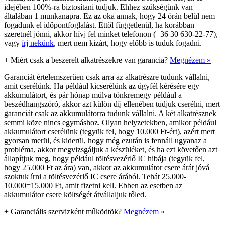
idejében 100%-ra biztosítani tudjuk. Ehhez szükségünk van
általában 1 munkanapra. Ez az oka annak, hogy 24 órán belül nem
fogadunk el időpontfoglalást. Ettől függetlenül, ha korábban
szeretnél jönni, akkor hívj fel minket telefonon (+36 30 630-22-77),
vagy
írj nekünk
, mert nem kizárt, hogy előbb is tuduk fogadni.
+
Miért csak a beszerelt alkatrészekre van garancia?
Megnézem »
Garanciát értelemszerűen csak arra az alkatrészre tudunk vállalni,
amit cserélünk. Ha például kicserélünk az ügyfél kérésére egy
akkumulátort, és pár hónap múlva tönkremegy például a
beszédhangszóró, akkor azt külön díj ellenében tudjuk cserélni, mert
garanciát csak az akkumulátorra tudunk vállalni. A két alkatrésznek
semmi köze nincs egymáshoz. Olyan helyzetekben, amikor például
akkumulátort cserélünk (tegyük fel, hogy 10.000 Ft-ért), azért mert
gyorsan merül, és kiderül, hogy még ezután is fennáll ugyanaz a
probléma, akkor megvizsgáljuk a készüléket, és ha ezt követően azt
állapítjuk meg, hogy például töltésvezérlő IC hibája (tegyük fel,
hogy 25.000 Ft az ára) van, akkor az akkumulátor csere árát jóvá
szoktuk írni a töltésvezérlő IC csere árából. Tehát 25.000-
10.000=15.000 Ft, amit fizetni kell. Ebben az esetben az
akkumulátor csere költségét átvállaljuk tőled.
+
Garanciális szervizként működtök?
Megnézem »