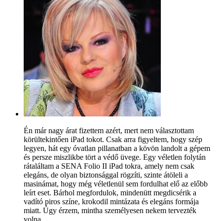
Én már nagy árat fizettem azért, mert nem választottam
körültekintően iPad tokot. Csak arra figyeltem, hogy szép
legyen, hát egy óvatlan pillanatban a kövön landolt a gépem
és persze miszlikbe tört a védő üvege. Egy véletlen folytán
rátaláltam a SENA Folio II iPad tokra, amely nem csak
elegáns, de olyan biztonsággal rögzíti, szinte átöleli a
masinámat, hogy még véletlenül sem fordulhat elő az előbb
leírt eset. Bárhol megfordulok, mindenütt megdicsérik a
vadító piros színe, krokodil mintázata és elegáns formája
miatt. Úgy érzem, mintha személyesen nekem tervezték
volna.