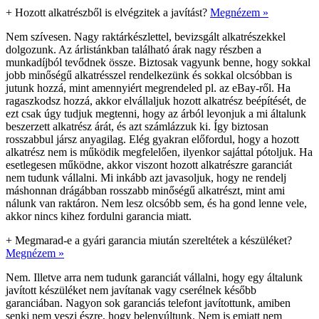
+
Hozott alkatrészből is elvégzitek a javítást?
Megnézem »
Nem szívesen. Nagy raktárkészlettel, bevizsgált alkatrészekkel
dolgozunk. Az árlistánkban található árak nagy részben a
munkadíjból tevődnek össze. Biztosak vagyunk benne, hogy sokkal
jobb minőségű alkatrésszel rendelkezünk és sokkal olcsóbban is
jutunk hozzá, mint amennyiért megrendeled pl. az eBay-ről. Ha
ragaszkodsz hozzá, akkor elvállaljuk hozott alkatrész beépítését, de
ezt csak úgy tudjuk megtenni, hogy az árból levonjuk a mi általunk
beszerzett alkatrész árát, és azt számlázzuk ki. Így biztosan
rosszabbul jársz anyagilag. Elég gyakran előfordul, hogy a hozott
alkatrész nem is működik megfelelően, ilyenkor sajáttal pótoljuk. Ha
esetlegesen működne, akkor viszont hozott alkatrészre garanciát
nem tudunk vállalni. Mi inkább azt javasoljuk, hogy ne rendelj
máshonnan drágábban rosszabb minőségű alkatrészt, mint ami
nálunk van raktáron. Nem lesz olcsóbb sem, és ha gond lenne vele,
akkor nincs kihez fordulni garancia miatt.
+
Megmarad-e a gyári garancia miután szereltétek a készüléket?
Megnézem »
Nem. Illetve arra nem tudunk garanciát vállalni, hogy egy általunk
javított készüléket nem javítanak vagy cserélnek később
garanciában. Nagyon sok garanciás telefont javítottunk, amiben
senki nem veszi észre, hogy belenyúltunk. Nem is emiatt nem