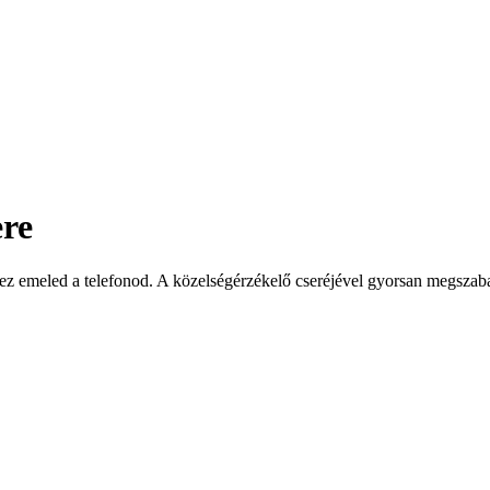
ere
hez emeled a telefonod. A közelségérzékelő cseréjével gyorsan megszaba