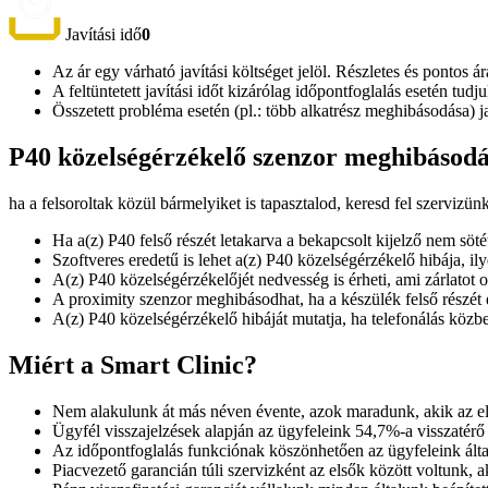
Javítási idő
0
Az ár egy várható javítási költséget jelöl. Részletes és pontos ár
A feltüntetett javítási időt kizárólag időpontfoglalás esetén tud
Összetett probléma esetén (pl.: több alkatrész meghibásodása) 
P40 közelségérzékelő szenzor meghibásodás
ha a felsoroltak közül bármelyiket is tapasztalod, keresd fel szervizün
Ha a(z) P40 felső részét letakarva a bekapcsolt kijelző nem sötét
Szoftveres eredetű is lehet a(z) P40 közelségérzékelő hibája, il
A(z) P40 közelségérzékelőjét nedvesség is érheti, ami zárlatot
A proximity szenzor meghibásodhat, ha a készülék felső részét e
A(z) P40 közelségérzékelő hibáját mutatja, ha telefonálás közbe
Miért a Smart Clinic?
Nem alakulunk át más néven évente, azok maradunk, akik az e
Ügyfél visszajelzések alapján az ügyfeleink 54,7%-a visszatérő
Az időpontfoglalás funkciónak köszönhetően az ügyfeleink álta
Piacvezető garancián túli szervizként az elsők között voltunk, ak