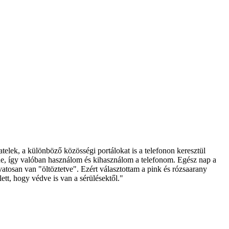
telek, a különböző közösségi portálokat is a telefonon keresztül
ne, így valóban használom és kihasználom a telefonom. Egész nap a
atosan van "öltöztetve". Ezért választottam a pink és rózsaarany
ett, hogy védve is van a sérülésektől."