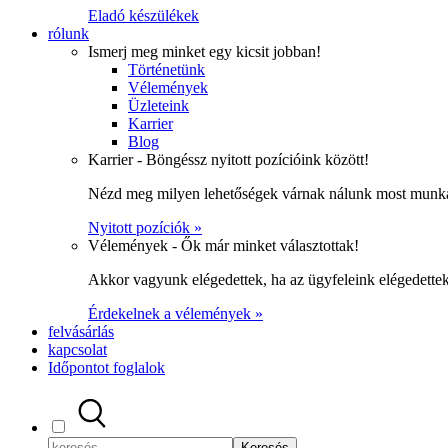
Eladó készülékek
rólunk
Ismerj meg minket egy kicsit jobban!
Történetünk
Vélemények
Üzleteink
Karrier
Blog
Karrier - Böngéssz nyitott pozícióink között!
Nézd meg milyen lehetőségek várnak nálunk most munka
Nyitott pozíciók »
Vélemények - Ők már minket választottak!
Akkor vagyunk elégedettek, ha az ügyfeleink elégedett
Érdekelnek a vélemények »
felvásárlás
kapcsolat
Időpontot foglalok
Keresés