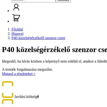
Főoldal
Huawei
P40 közelségérzékelő szenzor csere
P40 közelségérzékelő szenzor cs
Idegesítő, ha hívás közben a képernyő nem sötétül el, amikor a füled
A termék forgalmazása megszűnt.
Mutasd a részleteket »
Javítási költség
0