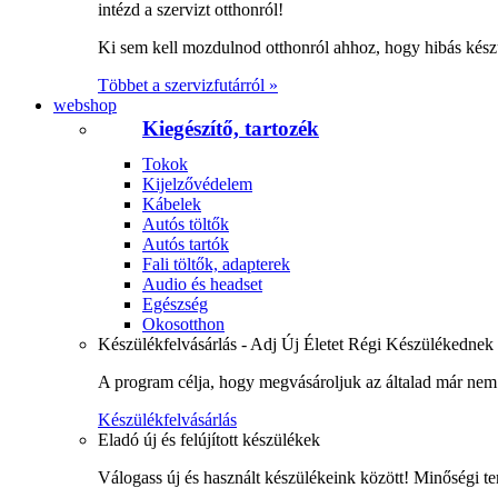
intézd a szervizt otthonról!
Ki sem kell mozdulnod otthonról ahhoz, hogy hibás kész
Többet a szervizfutárról »
webshop
Kiegészítő, tartozék
Tokok
Kijelzővédelem
Kábelek
Autós töltők
Autós tartók
Fali töltők, adapterek
Audio és headset
Egészség
Okosotthon
Készülékfelvásárlás - Adj Új Életet Régi Készülékednek
A program célja, hogy megvásároljuk az általad már nem 
Készülékfelvásárlás
Eladó új és felújított készülékek
Válogass új és használt készülékeink között! Minőségi te