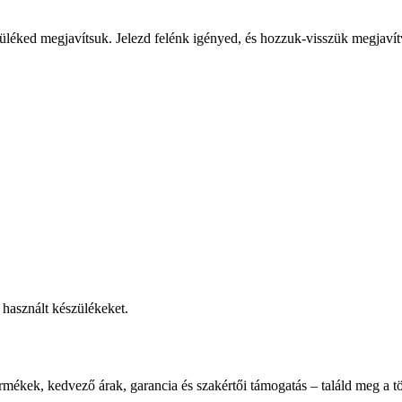
üléked megjavítsuk. Jelezd felénk igényed, és hozzuk-visszük megjavít
használt készülékeket.
rmékek, kedvező árak, garancia és szakértői támogatás – találd meg a tö