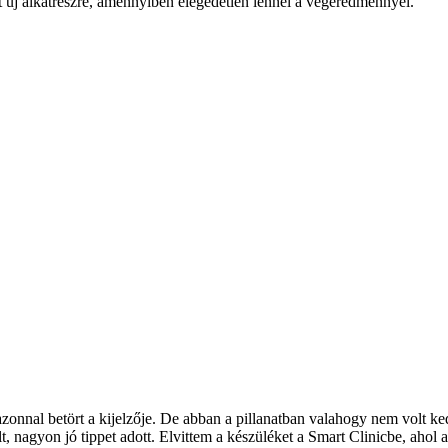
tt új alkatrészre, amennyiben elégedetlen lennél a végeredménnyel.
és azonnal betört a kijelzője. De abban a pillanatban valahogy nem vol
 nagyon jó tippet adott. Elvittem a készüléket a Smart Clinicbe, ahol az