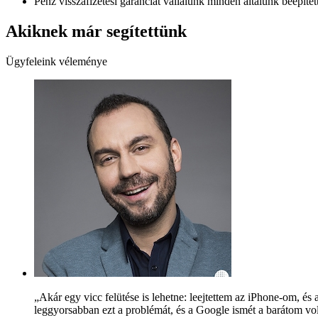
Pénz visszafizetési garanciát vállalunk minden általunk beépíte
Akiknek már segítettünk
Ügyfeleink véleménye
„Akár egy vicc felütése is lehetne: leejtettem az iPhone-om, 
leggyorsabban ezt a problémát, és a Google ismét a barátom volt,