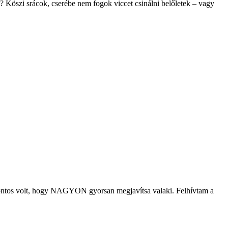
? Köszi srácok, cserébe nem fogok viccet csinálni belőletek – vagy
, fontos volt, hogy NAGYON gyorsan megjavítsa valaki. Felhívtam a