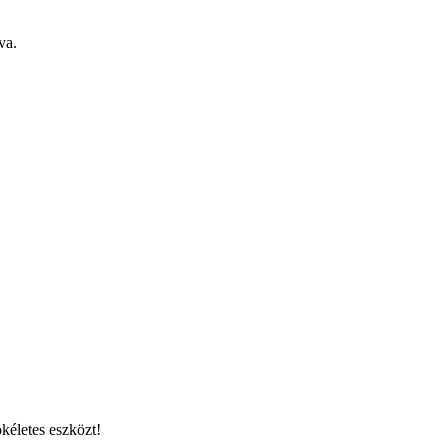
va.
kéletes eszközt!