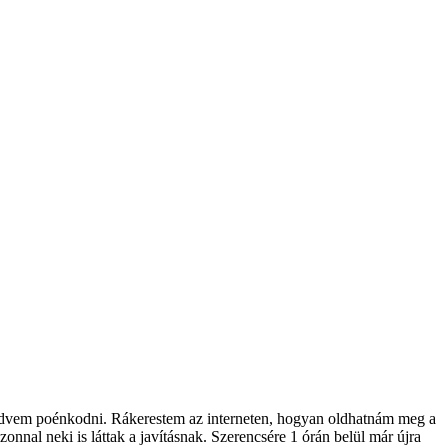
t kedvem poénkodni. Rákerestem az interneten, hogyan oldhatnám meg a
onnal neki is láttak a javításnak. Szerencsére 1 órán belül már újra