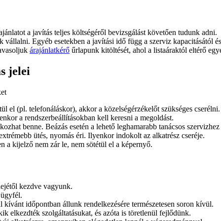
ajánlatot a javítás teljes költségéről bevizsgálást követően tudunk adni.
juk vállalni. Egyéb esetekben a javítási idő függ a szerviz kapacitásától 
javasoljuk
árajánlatkérő
űrlapunk kitöltését, ahol a listaáraktól eltérő egy
 jelei
ket
ül el (pl. telefonáláskor), akkor a közelségérzékelőt szükséges cserélni.
yenkor a rendszerbeállításokban kell keresni a megoldást.
 okozhat benne. Beázás esetén a lehető leghamarabb tanácsos szervizhez 
xtrémebb ütés, nyomás éri. Ilyenkor indokolt az alkatrész cseréje.
n a kijelző nem zár le, nem sötétül el a képernyő.
lejétől kezdve vagyunk.
 ügyfél.
l kívánt időpontban állunk rendelkezésére természetesen soron kívül.
ik elkezdték szolgáltatásukat, és azóta is töretlenül fejlődünk.