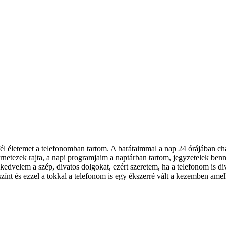
él életemet a telefonomban tartom. A barátaimmal a nap 24 órájában cha
netezek rajta, a napi programjaim a naptárban tartom, jegyzetelek ben
dvelem a szép, divatos dolgokat, ezért szeretem, ha a telefonom is div
nt és ezzel a tokkal a telefonom is egy ékszerré vált a kezemben amell