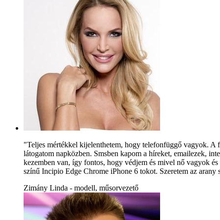
"Teljes mértékkel kijelenthetem, hogy telefonfüggő vagyok. A f
látogatom napközben. Smsben kapom a híreket, emailezek, inter
kezemben van, így fontos, hogy védjem és mivel nő vagyok és ke
színű Incipio Edge Chrome iPhone 6 tokot. Szeretem az arany szí
Zimány Linda - modell, műsorvezető