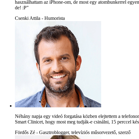
használhattam az iPhone-om, de most egy atombunkerrel egyenér
de! :P”
Csenki Attila - Humorista
Néhány napja egy videó forgatása közben elejtettem a telefono
Smart Clinicet, hogy most meg tudják-e csinálni, 15 perccel kés
Fördős Zé - Gasztroblogger, televíziós műsorvezető, szerző