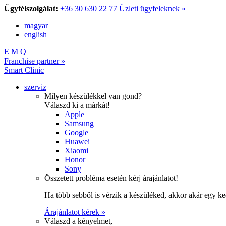
Ügyfélszolgálat:
+36 30 630 22 77
Üzleti ügyfeleknek »
magyar
english
E
M
Q
Franchise partner »
Smart Clinic
szerviz
Milyen készülékkel van gond?
Válaszd ki a márkát!
Apple
Samsung
Google
Huawei
Xiaomi
Honor
Sony
Összetett probléma esetén kérj árajánlatot!
Ha több sebből is vérzik a készüléked, akkor akár egy k
Árajánlatot kérek »
Válaszd a kényelmet,