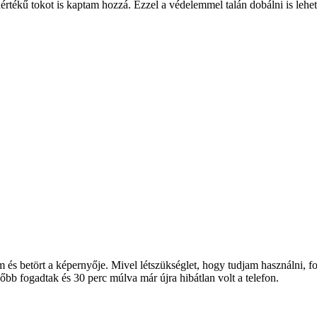
tékű tokot is kaptam hozzá. Ezzel a védelemmel talán dobálni is lehet
m és betört a képernyője. Mivel létszükséglet, hogy tudjam használni
őbb fogadtak és 30 perc múlva már újra hibátlan volt a telefon.