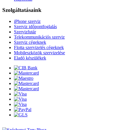
Szolgáltatásaink
iPhone szerviz
Szerviz időpontfoglalás
Szervizfutár
Telekommunikációs szerviz
Szerviz cégeknek
Flotta szervizelés cégeknek
Mobileszközök szervizelése
Eladó készülékek