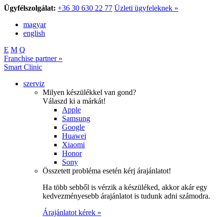
Ügyfélszolgálat:
+36 30 630 22 77
Üzleti ügyfeleknek »
magyar
english
E
M
Q
Franchise partner »
Smart Clinic
szerviz
Milyen készülékkel van gond?
Válaszd ki a márkát!
Apple
Samsung
Google
Huawei
Xiaomi
Honor
Sony
Összetett probléma esetén kérj árajánlatot!
Ha több sebből is vérzik a készüléked, akkor akár egy
kedvezményesebb árajánlatot is tudunk adni számodra.
Árajánlatot kérek »