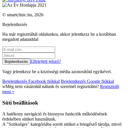
© smartclinic.hu, 2026
Bejelentkezés
Ha már regisztráltál oldalunkra, akkor jelentkezz be a korábban
megadott adataiddal
Elfelejtett jelszó?
Vagy jelentkezz be a közösségi média azonosítóid egyikével.
Bejelentkezés Facebook fiókkal
Bejelentkezés Google fiókkal
w
Még nem vásároltál nálunk és szeretnél regisztrálni?
Regisztrálj
most »
Süti beállítások
A hatékony navigáció és bizonyos funkciók működésének
érdekében sütiket használunk.
A "Szükséges" kategóriába sorolt sütiket a böngésző tárolja, mivel