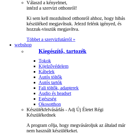
Válaszd a kényelmet,
intézd a szervizt otthonról!
Ki sem kell mozdulnod otthonról ahhoz, hogy hibás
készüléked megjavítsuk. Jelezd felénk igényed, és
hozzuk-visszük megjavítva.
Többet a szervizfutárról »
webshop
Kiegészítő, tartozék
Tokok
Kijelzővédelem
Kábelek
Autós töltők
Autós tartók
Fali töltők, adapterek
Audio és headset
Egészség
Okosotthon
Készülékfelvásárlás - Adj Új Életet Régi
Készülékednek
A program célja, hogy megvásároljuk az általad már
nem használt készülékeket.