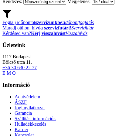
Rendezés:
Megjelenés:
Foglalj időpontot
szervizünkbe!
Időpontfoglalás
Maradj otthon, hívd
a szervizfutárt!
Szervizfutár
Kérdésed van?
Kérj visszahívást
Visszahívás
Üzleteink
1117
Budapest
Bölcső utca 11.
+36 30 630 22 77
E
M
Q
Információ
Adatvédelem
ÁSZF
Jogi nyilatkozat
Garancia
Szállítási információk
Hulladékkezelés
Karrier
Kapcsolat