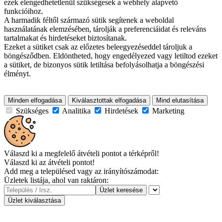
ezek elengedhetetlenül szükségesek a webhely alapvető
funkcióihoz.
A harmadik féltől származó sütik segítenek a weboldal
használatának elemzésében, tárolják a preferenciáidat és releváns
tartalmakat és hirdetéseket biztosítanak.
Ezeket a sütiket csak az előzetes beleegyezéseddel tároljuk a
böngésződben. Eldöntheted, hogy engedélyezed vagy letiltod ezeket
a sütiket, de bizonyos sütik letiltása befolyásolhatja a böngészési
élményt.
Minden elfogadása
Kiválasztottak elfogadása
Mind elutasítása
Szükséges
Analitika
Hirdetések
Marketing
Válaszd ki a megfelelő átvételi pontot a térképről!
Válaszd ki az átvételi pontot!
Add meg a településed vagy az irányítószámodat:
Üzletek listája, ahol van raktáron:
Üzlet keresése
Üzlet kiválasztása