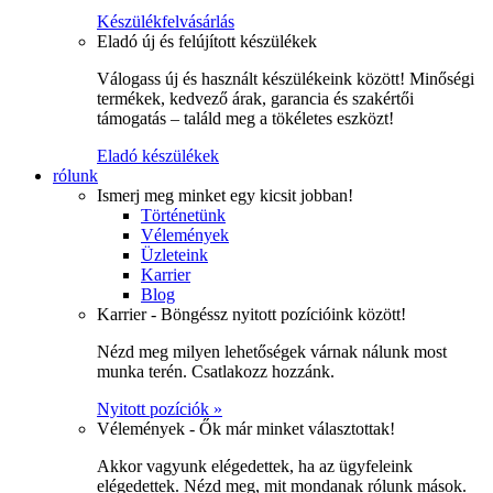
Készülékfelvásárlás
Eladó új és felújított készülékek
Válogass új és használt készülékeink között! Minőségi
termékek, kedvező árak, garancia és szakértői
támogatás – találd meg a tökéletes eszközt!
Eladó készülékek
rólunk
Ismerj meg minket egy kicsit jobban!
Történetünk
Vélemények
Üzleteink
Karrier
Blog
Karrier - Böngéssz nyitott pozícióink között!
Nézd meg milyen lehetőségek várnak nálunk most
munka terén. Csatlakozz hozzánk.
Nyitott pozíciók »
Vélemények - Ők már minket választottak!
Akkor vagyunk elégedettek, ha az ügyfeleink
elégedettek. Nézd meg, mit mondanak rólunk mások.