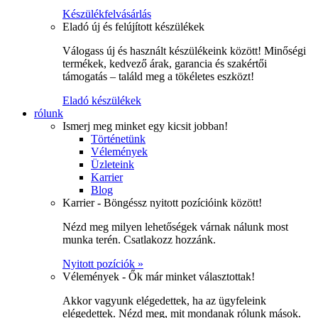
Készülékfelvásárlás
Eladó új és felújított készülékek
Válogass új és használt készülékeink között! Minőségi
termékek, kedvező árak, garancia és szakértői
támogatás – találd meg a tökéletes eszközt!
Eladó készülékek
rólunk
Ismerj meg minket egy kicsit jobban!
Történetünk
Vélemények
Üzleteink
Karrier
Blog
Karrier - Böngéssz nyitott pozícióink között!
Nézd meg milyen lehetőségek várnak nálunk most
munka terén. Csatlakozz hozzánk.
Nyitott pozíciók »
Vélemények - Ők már minket választottak!
Akkor vagyunk elégedettek, ha az ügyfeleink
elégedettek. Nézd meg, mit mondanak rólunk mások.