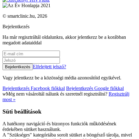
© smartclinic.hu, 2026
Bejelentkezés
Ha már regisztráltál oldalunkra, akkor jelentkezz be a korábban
megadott adataiddal
Elfelejtett jelszó?
Vagy jelentkezz be a közösségi média azonosítóid egyikével.
Bejelentkezés Facebook fiókkal
Bejelentkezés Google fiókkal
w
Még nem vásároltál nálunk és szeretnél regisztrálni?
Regisztrálj
most »
Süti beállítások
A hatékony navigáció és bizonyos funkciók működésének
érdekében sütiket használunk.
A "Szükséges" kategóriába sorolt sütiket a böngésző tárolja, mivel