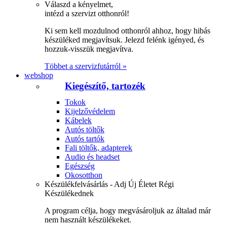
Válaszd a kényelmet,
intézd a szervizt otthonról!
Ki sem kell mozdulnod otthonról ahhoz, hogy hibás
készüléked megjavítsuk. Jelezd felénk igényed, és
hozzuk-visszük megjavítva.
Többet a szervizfutárról »
webshop
Kiegészítő, tartozék
Tokok
Kijelzővédelem
Kábelek
Autós töltők
Autós tartók
Fali töltők, adapterek
Audio és headset
Egészség
Okosotthon
Készülékfelvásárlás - Adj Új Életet Régi
Készülékednek
A program célja, hogy megvásároljuk az általad már
nem használt készülékeket.