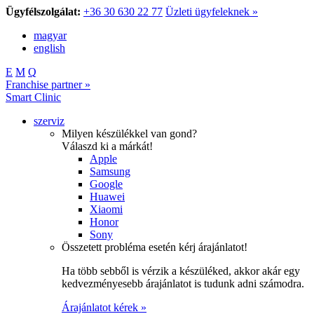
Ügyfélszolgálat:
+36 30 630 22 77
Üzleti ügyfeleknek »
magyar
english
E
M
Q
Franchise partner »
Smart Clinic
szerviz
Milyen készülékkel van gond?
Válaszd ki a márkát!
Apple
Samsung
Google
Huawei
Xiaomi
Honor
Sony
Összetett probléma esetén kérj árajánlatot!
Ha több sebből is vérzik a készüléked, akkor akár egy
kedvezményesebb árajánlatot is tudunk adni számodra.
Árajánlatot kérek »