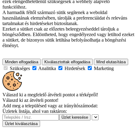
ezek elengedhetetlenül szükségesek a webhely alapvető
funkcióihoz.
A harmadik féltől származó sütik segítenek a weboldal
használatának elemzésében, tárolják a preferenciáidat és releváns
tartalmakat és hirdetéseket biztosítanak.
Ezeket a sütiket csak az előzetes beleegyezéseddel tároljuk a
böngésződben. Eldöntheted, hogy engedélyezed vagy letiltod ezeket
a sütiket, de bizonyos sütik letiltása befolyásolhatja a böngészési
élményt.
Minden elfogadása
Kiválasztottak elfogadása
Mind elutasítása
Szükséges
Analitika
Hirdetések
Marketing
Válaszd ki a megfelelő átvételi pontot a térképről!
Válaszd ki az átvételi pontot!
Add meg a településed vagy az irányítószámodat:
Üzletek listája, ahol van raktáron:
Üzlet keresése
Üzlet kiválasztása