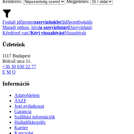
Rendezés:
Megjelenés:
Foglalj időpontot
szervizünkbe!
Időpontfoglalás
Maradj otthon, hívd
a szervizfutárt!
Szervizfutár
Kérdésed van?
Kérj visszahívást
Visszahívás
Üzleteink
1117
Budapest
Bölcső utca 11.
+36 30 630 22 77
E
M
Q
Információ
Adatvédelem
ÁSZF
Jogi nyilatkozat
Garancia
Szállítási információk
Hulladékkezelés
Karrier
Kapcsolat