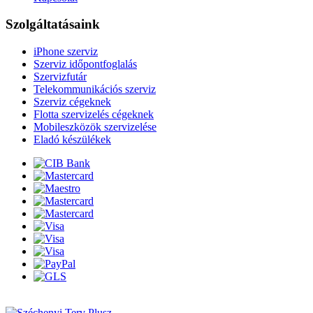
Szolgáltatásaink
iPhone szerviz
Szerviz időpontfoglalás
Szervizfutár
Telekommunikációs szerviz
Szerviz cégeknek
Flotta szervizelés cégeknek
Mobileszközök szervizelése
Eladó készülékek