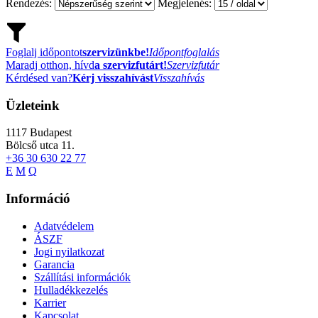
Rendezés:
Megjelenés:
Foglalj időpontot
szervizünkbe!
Időpontfoglalás
Maradj otthon, hívd
a szervizfutárt!
Szervizfutár
Kérdésed van?
Kérj visszahívást
Visszahívás
Üzleteink
1117
Budapest
Bölcső utca 11.
+36 30 630 22 77
E
M
Q
Információ
Adatvédelem
ÁSZF
Jogi nyilatkozat
Garancia
Szállítási információk
Hulladékkezelés
Karrier
Kapcsolat