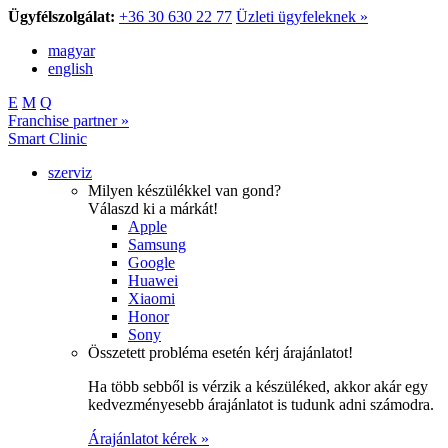
Ügyfélszolgálat:
+36 30 630 22 77
Üzleti ügyfeleknek »
magyar
english
E
M
Q
Franchise partner »
Smart Clinic
szerviz
Milyen készülékkel van gond?
Válaszd ki a márkát!
Apple
Samsung
Google
Huawei
Xiaomi
Honor
Sony
Összetett probléma esetén kérj árajánlatot!
Ha több sebből is vérzik a készüléked, akkor akár egy
kedvezményesebb árajánlatot is tudunk adni számodra.
Árajánlatot kérek »