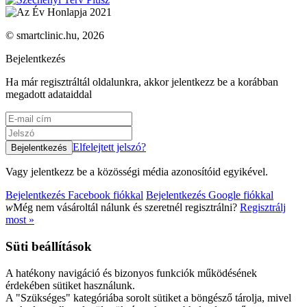
© smartclinic.hu, 2026
Bejelentkezés
Ha már regisztráltál oldalunkra, akkor jelentkezz be a korábban
megadott adataiddal
Elfelejtett jelszó?
Vagy jelentkezz be a közösségi média azonosítóid egyikével.
Bejelentkezés Facebook fiókkal
Bejelentkezés Google fiókkal
w
Még nem vásároltál nálunk és szeretnél regisztrálni?
Regisztrálj
most »
Süti beállítások
A hatékony navigáció és bizonyos funkciók működésének
érdekében sütiket használunk.
A "Szükséges" kategóriába sorolt sütiket a böngésző tárolja, mivel