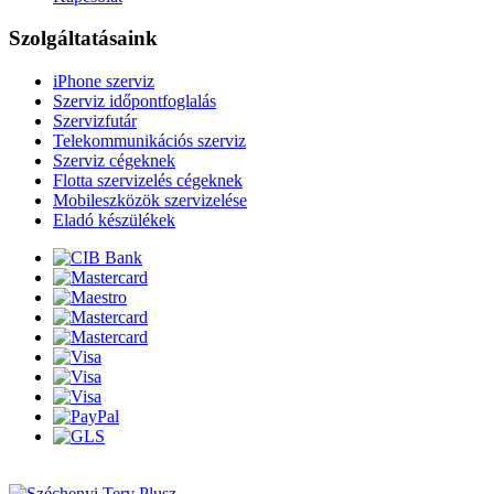
Szolgáltatásaink
iPhone szerviz
Szerviz időpontfoglalás
Szervizfutár
Telekommunikációs szerviz
Szerviz cégeknek
Flotta szervizelés cégeknek
Mobileszközök szervizelése
Eladó készülékek