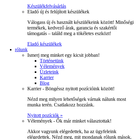
Készülékfelvásárlás
Eladó új és felújított készülékek
Válogass új és használt készülékeink között! Minőségi
termékek, kedvező árak, garancia és szakértői
támogatás – találd meg a tökéletes eszközt!
Eladó készülékek
rólunk
Ismerj meg minket egy kicsit jobban!
Történetünk
Vélemények
Üzleteink
Karrier
Blog
Karrier - Böngéssz nyitott pozícióink között!
Nézd meg milyen lehetőségek várnak nálunk most
munka terén. Csatlakozz hozzánk.
Nyitott pozíciók »
Vélemények - Ők már minket választottak!
Akkor vagyunk elégedettek, ha az ügyfeleink
elégedettek. Nézd meg, mit mondanak rólunk mások.