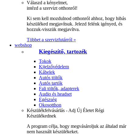
Válaszd a kényelmet,
intézd a szervizt otthonról!
Ki sem kell mozdulnod otthonról ahhoz, hogy hibás
készüléked megjavítsuk. Jelezd felénk igényed, és
hozzuk-visszük megjavítva.
Többet a szervizfutárról »
webshop
Kiegészítő, tartozék
Tokok
Kijelzővédelem
Kábelek
Autós töltők
Autós tartók
Fali töltők, adapterek
Audio és headset
Egészség
Okosotthon
Készülékfelvásárlás - Adj Új Életet Régi
Készülékednek
A program célja, hogy megvásároljuk az általad már
nem használt készülékeket.