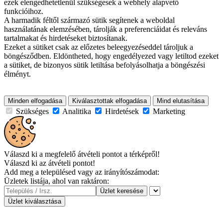
ezek elengedhetetlenül szükségesek a webhely alapvető
funkcióihoz.
A harmadik féltől származó sütik segítenek a weboldal
használatának elemzésében, tárolják a preferenciáidat és releváns
tartalmakat és hirdetéseket biztosítanak.
Ezeket a sütiket csak az előzetes beleegyezéseddel tároljuk a
böngésződben. Eldöntheted, hogy engedélyezed vagy letiltod ezeket
a sütiket, de bizonyos sütik letiltása befolyásolhatja a böngészési
élményt.
Minden elfogadása
Kiválasztottak elfogadása
Mind elutasítása
Szükséges
Analitika
Hirdetések
Marketing
Válaszd ki a megfelelő átvételi pontot a térképről!
Válaszd ki az átvételi pontot!
Add meg a településed vagy az irányítószámodat:
Üzletek listája, ahol van raktáron:
Üzlet keresése
Üzlet kiválasztása