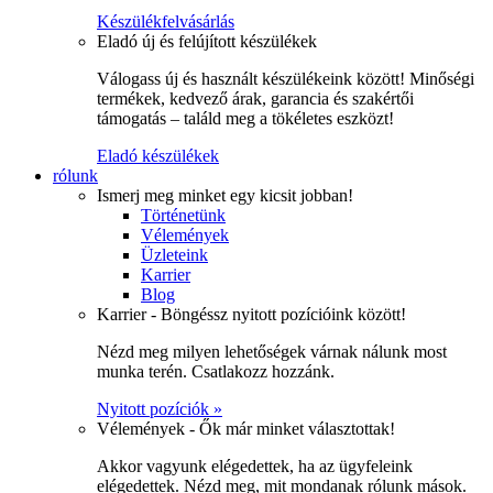
Készülékfelvásárlás
Eladó új és felújított készülékek
Válogass új és használt készülékeink között! Minőségi
termékek, kedvező árak, garancia és szakértői
támogatás – találd meg a tökéletes eszközt!
Eladó készülékek
rólunk
Ismerj meg minket egy kicsit jobban!
Történetünk
Vélemények
Üzleteink
Karrier
Blog
Karrier - Böngéssz nyitott pozícióink között!
Nézd meg milyen lehetőségek várnak nálunk most
munka terén. Csatlakozz hozzánk.
Nyitott pozíciók »
Vélemények - Ők már minket választottak!
Akkor vagyunk elégedettek, ha az ügyfeleink
elégedettek. Nézd meg, mit mondanak rólunk mások.