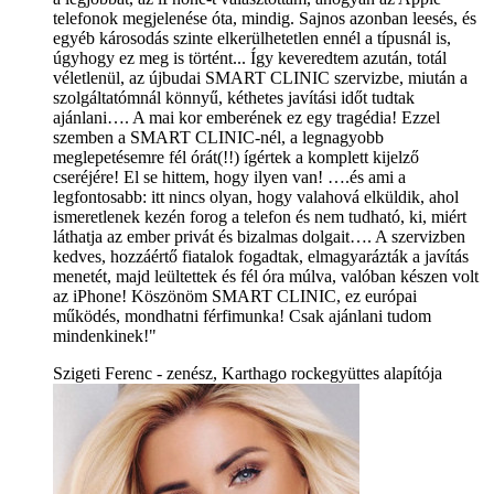
telefonok megjelenése óta, mindig. Sajnos azonban leesés, és
egyéb károsodás szinte elkerülhetetlen ennél a típusnál is,
úgyhogy ez meg is történt... Így keveredtem azután, totál
véletlenül, az újbudai SMART CLINIC szervizbe, miután a
szolgáltatómnál könnyű, kéthetes javítási időt tudtak
ajánlani…. A mai kor emberének ez egy tragédia! Ezzel
szemben a SMART CLINIC-nél, a legnagyobb
meglepetésemre fél órát(!!) ígértek a komplett kijelző
cseréjére! El se hittem, hogy ilyen van! ….és ami a
legfontosabb: itt nincs olyan, hogy valahová elküldik, ahol
ismeretlenek kezén forog a telefon és nem tudható, ki, miért
láthatja az ember privát és bizalmas dolgait…. A szervizben
kedves, hozzáértő fiatalok fogadtak, elmagyarázták a javítás
menetét, majd leültettek és fél óra múlva, valóban készen volt
az iPhone! Köszönöm SMART CLINIC, ez európai
működés, mondhatni férfimunka! Csak ajánlani tudom
mindenkinek!"
Szigeti Ferenc - zenész, Karthago rockegyüttes alapítója