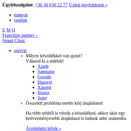
Ügyfélszolgálat:
+36 30 630 22 77
Üzleti ügyfeleknek »
magyar
english
E
M
Q
Franchise partner »
Smart Clinic
szerviz
Milyen készülékkel van gond?
Válaszd ki a márkát!
Apple
Samsung
Google
Huawei
Xiaomi
Honor
Sony
Összetett probléma esetén kérj árajánlatot!
Ha több sebből is vérzik a készüléked, akkor akár egy
kedvezményesebb árajánlatot is tudunk adni számodra.
Árajánlatot kérek »