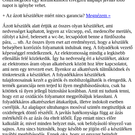
napot is igénybe vehet.
+
Az ázott készülékre miért nincs garancia?
Megnézem »
Ázott készülék alatt értjük az összes olyan készüléket, ami
nedvességet kaphatott, legyen az vízcsepp, eső, medencébe merülés,
ráfolyt a kávé, beleesett a wc-be, lecsapódott benne a fürdőszoba
pára, ... stb. Az összes ilyen eset azt eredményezi, hogy a készülék
belsejében korróziós folyamatok indulnak meg. A folyadékok vezető
képességgel rendelkeznek. Az elektromosság mindig a legkisebb
ellenállás felé közlekedik. Így ha nedvesség éri a készüléket, akkor
az elektromos áram olyan alkatrészek között hoz létre kapcsolatot,
ami nem egy tervezett eset. Ilyenkor az alkatrészek túlműködnek és
tönkreteszik a készüléket. A folyadékkáros készülékek
tulajdonosainak kezét a gyártók és mobilszolgáltatók is elengedik. A
termék garanciája nem terjed ki ilyen meghibásodásokra, csak ha
kötöttek rá ilyen jellegű biztosítást korábban. Amit mi tudunk tenni,
hogy ezt az oxidációs folyamatot megpróbáljuk lelassítani. A
folyadékkáros alkatrészeket áttakarítjuk, illetve indokolt esetben
cseréljük. Az alaplapot ultrahangos mosóval szintén megtisztítjuk az
oxidrétegek döntő részétől. A javítás hatékonysága függ az ázás
mértékétől és az ázás óta eltelt időtől. Épp emiatt nincs előre
kalkulált ár, mivel minden helyzet más, sok befolyásoló tényező van
sajnos. Arra sincs biztosíték, hogy később ne jöjjön elő a készüléken
további meghibásodás. Ennek oka, hogy az egyszer beindult