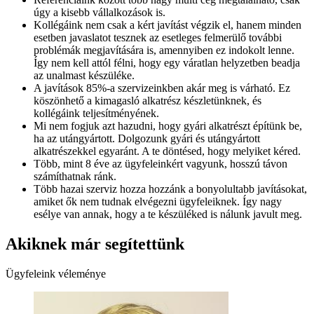
úgy a kisebb vállalkozások is.
Kollégáink nem csak a kért javítást végzik el, hanem minden
esetben javaslatot tesznek az esetleges felmerülő további
problémák megjavítására is, amennyiben ez indokolt lenne.
Így nem kell attól félni, hogy egy váratlan helyzetben beadja
az unalmast készüléke.
A javítások 85%-a szervizeinkben akár meg is várható. Ez
köszönhető a kimagasló alkatrész készletünknek, és
kollégáink teljesítményének.
Mi nem fogjuk azt hazudni, hogy gyári alkatrészt építünk be,
ha az utángyártott. Dolgozunk gyári és utángyártott
alkatrészekkel egyaránt. A te döntésed, hogy melyiket kéred.
Több, mint 8 éve az ügyfeleinkért vagyunk, hosszú távon
számíthatnak ránk.
Több hazai szerviz hozza hozzánk a bonyolultabb javításokat,
amiket ők nem tudnak elvégezni ügyfeleiknek. Így nagy
esélye van annak, hogy a te készüléked is nálunk javult meg.
Akiknek már segítettünk
Ügyfeleink véleménye