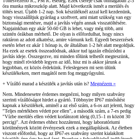
Töltésvezérlő IC, PM IC esetleg. Ezek cseréje csak önmagában 2-3
óra munka mikroszkóp alatt. Majd következik ismét a merülés és
töltés teszt. Újabb 1-2 nap. Sok készüléknél azzal kell kezdenünk,
hogy visszaállítjuk gyárilag a szoftvert, ami miatt szükség van egy
biztonsági mentésre, majd a javítás végén annak visszatöltésére.
Napjainkban egy akár 50-60 GB is lehet, vagy még több, ami
szintén órákban mérhető. De olyan is előfordulhat, hogy nincs
raktáron az adott alkatrész, amire várnunk kell. Egyedi beszerzések
esetén lehet ez akár 1 hónap is, de általában 1-2 hét alatt megoldjuk.
Ha ezek az esetek összeadódnak, akkor tud igazán elhúzódni a
javítás ideje. Összegezve, mi minden tőlünk telhetőt megteszünk,
hogy minél rövidebb legyen az idő, hisz mi is akkor járunk a
legjobban, ez közös érdekünk. Feleslegesen mi sem ülünk
készülékeken, mert magától nem fog meggyógyulni.
+
Vízálló marad a készülék a javítás után is?
Megnézem »
Nem. Mindenesetre érdemes megnézni, hogy milyen szabvány
szerinti vízállóságot hirdet a gyártó. Többnyire IP67 minősítést
kapnak a készülékek, aminél a az első szám, a 6-os azt jelenti, hogy
"Teljes mértékben védett por ellen", a második szám, a 7-es pedig
"Vízbe merülés ellen védett korlátozott ideig (0,15–1 m között 30
percig)". Azt érdemes ehhez hozzátenni, hogy laboratóriumi
körülmények között érvényesek ezek a megállapítások. Az életben
viszont előfordul, hogy az IP67-es szabvány szerint kialakított
készülék épp úgy be tud ázni. Ilyenkor a folyadékjelző indikátorok