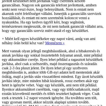
javított készüléket nem javítanak vagy cserélnek később
garanciában. Nagyon sok garanciás telefont javítottunk, amiben
senki nem veszi észre, hogy belenyúltunk. Nem is emiatt nem
akarunk ezért felelősséget vállalni. Ismerjük a garanciális szervizek
hozzáállását, és emiatt mi nem szeretnénk koloncot venni a
nyakunkba. Ha egy kedves ügyfél kéri, hogy segítsünk,
természetesen megtesszük, de mi nem tudunk garanciát vállalni arra,
hogy egy garanciális szerviz miért utasít el egy készüléket.
+
Miért kell egyes készülékekre egy napot várni, amíg van ami
néhány órán belül kész van?
Megnézem »
Mert vannak olyan jellegű meghibásodások, ahol a hibakeresés és
annak javítása egy sokkal összetettebb folyamat annál, mint például
egy akkumulátor cseréje. Ilyen lehet például a ragasztott készülékek
javítása, ahol csak a szétszedés, majd összeragasztás és száradás
csak 2-3 óra pluszt jelent. De ilyen lehet pl egy szoftveres
meghibásodás is, amikor több GB-nyi adatot kell mentenünk akár
órákig, majd a javítás után visszatölteni mindent. Egy ázott készülék
javítási ideje, mire minden hibát kizárunk, rossz esetben akár egy
hetet is igénybe vehet. Vagy egy készülék, ami nem tölt például.
Ilyenkor akkumulátort cserélünk, vagy egy töltőcsatlakozót, majd
ezután közvetlenül merülés és töltés teszteket hajtunk végre. Csak
ezek a tesztek 1-2 napot vesznek igénybe. Ha továbbra sem tölt,
vagy gyorsan merül, akkor nézzük alaplapi szinten tovább.