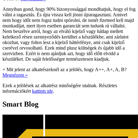
Annyiban gond, hogy 90% bizonyossággal mondhatjuk, hogy el fog
válni a ragasztás. És újra vissza kell jönni újraragasztani. Amivel
nem hogy időt nem fogsz tudni spórolni, de ismét fizetned kell majd
munkadíjat, mert ilyen esetben garanciát sem tudunk rá vállalni.
Nem beszélve arról, hogy az elváló kijelző vagy hátlap mellett
keletkező résen szennyeződés kerülhet a készülékbe, ami zárlatot
okozhat, vagy foltos lesz a kijelző háttérfénye, ami csak kijelző
cserével orvosolható. Ezek mind plusz költségek és újabb idő a
szervizben. Ezért is nem ajánljuk azt, hogy idő előtt elvidd a
készüléket. De saját felelősségre természetesen kiadjuk.
+
Mit jelent az alkatrészeknél az a jelölés, hogy A++, A+, A, B?
Megnézem »
Ezek a jelölések az alkatrész minőségére utalnak. Részletes
információkért
kattints ide
.
Smart Blog