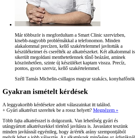
Már többször is megfordultam a Smart Clinic szervizben,
kisebb-nagyobb problémákkal a telefonomon. Minden
alakalommal precízen, kellő szakértelemmel javították a
készülékeimet és cserélték az alkatrészeket. Két alkalommal is
sikerült megoldani menthetetlennek tűnő beázást, aminek
köszönhetően, szinte új készüléket kaptam vissza. Precíz,
pontos, gyors szerviz, kellő szakértelemmel.
Széll Tamás Michelin-csillagos magyar szakács, konyhafőnök
Gyakran ismételt kérdések
A leggyakoribb kérdésekre adott válaszainkat itt találod.
+
Gyári alkatrészt szereltek be a rossz helyett?
Megnézem »
Több fajta alkatrésszel is dolgozunk. Van lehetőség gyári és
utángyártott alkatrészekkel történő javításra is. Javaslatot teszünk
minden javításnál egyénileg, hogy ár/érték arány szempontjából
melyik lehet a jobb választás. Az alkatrészek minősége az árlistáknál