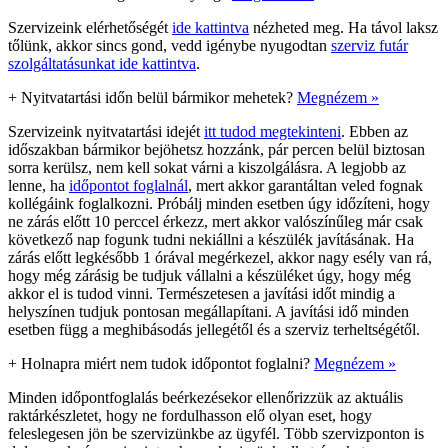
Szervizeink elérhetőségét
ide kattintva
nézheted meg. Ha távol laksz
tőlünk, akkor sincs gond, vedd igénybe nyugodtan
szerviz futár
szolgáltatásunkat ide kattintva
.
+
Nyitvatartási időn belül bármikor mehetek?
Megnézem »
Szervizeink nyitvatartási idejét
itt tudod megtekinteni
. Ebben az
időszakban bármikor bejöhetsz hozzánk, pár percen belül biztosan
sorra kerülsz, nem kell sokat várni a kiszolgálásra. A legjobb az
lenne, ha
időpontot foglalnál
, mert akkor garantáltan veled fognak
kollégáink foglalkozni. Próbálj minden esetben úgy időzíteni, hogy
ne zárás előtt 10 perccel érkezz, mert akkor valószínűleg már csak
következő nap fogunk tudni nekiállni a készülék javításának. Ha
zárás előtt legkésőbb 1 órával megérkezel, akkor nagy esély van rá,
hogy még zárásig be tudjuk vállalni a készüléket úgy, hogy még
akkor el is tudod vinni. Természetesen a javítási időt mindig a
helyszínen tudjuk pontosan megállapítani. A javítási idő minden
esetben függ a meghibásodás jellegétől és a szerviz terheltségétől.
+
Holnapra miért nem tudok időpontot foglalni?
Megnézem »
Minden időpontfoglalás beérkezésekor ellenőrizzük az aktuális
raktárkészletet, hogy ne fordulhasson elő olyan eset, hogy
feleslegesen jön be szervizünkbe az ügyfél. Több szervizponton is