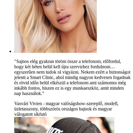
"Sajnos elég gyakran töröm össze a telefonom, előfordul,
hogy két héten belül kell újra szervizhez fordulnom…
egyszerűen nem tudok rá vigyázni. Nekem ezért a biztonságot
jelenti a Smart Clinic, ahol mindig nagyon kedvesen fogadnak
és rövid időn belül elkészül a telefonom ami számomra még
inkább fontos, hiszen ez is egy munkaeszköz, amit minden
nap használok."
Vasvári Vivien - magyar valóságshow-szereplő, modell,
üzletasszony, többszörös országos bajnok és magyar
válogatott síkfutó