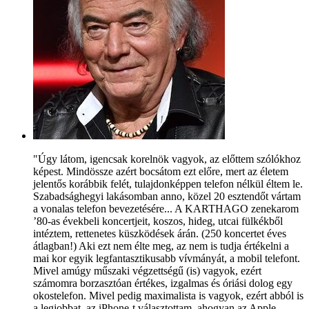
"Úgy látom, igencsak korelnök vagyok, az előttem szólókhoz
képest. Mindössze azért bocsátom ezt előre, mert az életem
jelentős korábbik felét, tulajdonképpen telefon nélkül éltem le.
Szabadsághegyi lakásomban anno, közel 20 esztendőt vártam
a vonalas telefon bevezetésére... A KARTHAGO zenekarom
’80-as évekbeli koncertjeit, koszos, hideg, utcai fülkékből
intéztem, rettenetes küszködések árán. (250 koncertet éves
átlagban!) Aki ezt nem élte meg, az nem is tudja értékelni a
mai kor egyik legfantasztikusabb vívmányát, a mobil telefont.
Mivel amúgy műszaki végzettségű (is) vagyok, ezért
számomra borzasztóan értékes, izgalmas és óriási dolog egy
okostelefon. Mivel pedig maximalista is vagyok, ezért abból is
a legjobbat, az iPhone-t választottam, ahogyan az Apple