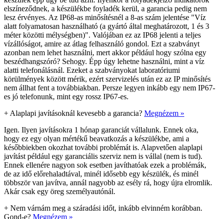
elszíneződnek, a készülékbe foyladék kerül, a garancia pedig nem
lesz érvényes. Az IP68-as minősítésnél a 8-as szám jelentése "Víz
alatt folyamatosan használható (a gyártó által meghatározott, 1 és 3
méter közötti mélységben)". Valójában ez az IP68 jelenti a teljes
vízállóságot, amire az átlag felhasználó gondol. Ezt a szabványt
azonban nem lehet használni, mert akkor például hogy szólna egy
beszédhangszóró? Sehogy. Épp úgy lehetne használni, mint a víz
alatti telefonálásnál. Ezeket a szabványokat laboratóriumi
körülmények között mérik, ezért szervizelés után ez az IP minősítés
nem állhat fent a továbbiakban. Persze legyen inkább egy nem IP67-
es jó telefonunk, mint egy rossz IP67-es.
+
Alaplapi javításoknál kevesebb a garancia?
Megnézem »
Igen. Ilyen javításokra 1 hónap garanciát vállalunk. Ennek oka,
hogy ez egy olyan mértékű beavatkozás a készülékbe, ami a
későbbiekben okozhat további problémát is. Alapvetően alaplapi
javítást például egy garanciális szerviz nem is vállal (nem is tud).
Ennek ellenére nagyon sok esetben javíthatóak ezek a problémák,
de az idő előrehaladtával, minél idősebb egy készülék, és minél
többször van javítva, annál nagyobb az esély rá, hogy újra elromlik.
Akár csak egy öreg személyautónál.
+
Nem várnám meg a száradási időt, inkább elvinném korábban.
Gond-e?
Megnézem »