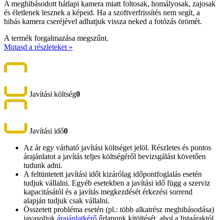
A meghibásodott hátlapi kamera miatt foltosak, homályosak, zajosak
és életlenek lesznek a képeid. Ha a szoftverfrissítés nem segít, a
hibás kamera cseréjével adhatjuk vissza neked a fotózás örömét.
A termék forgalmazása megszűnt.
Mutasd a részleteket »
Javítási költség
0
Javítási idő
0
Az ár egy várható javítási költséget jelöl. Részletes és pontos
árajánlatot a javítás teljes költségéről bevizsgálást követően
tudunk adni.
A feltüntetett javítási időt kizárólag időpontfoglalás esetén
tudjuk vállalni. Egyéb esetekben a javítási idő függ a szerviz
kapacitásától és a javítás megkezdését érkezési sorrend
alapján tudjuk csak vállalni.
Összetett probléma esetén (pl.: több alkatrész meghibásodása)
javasoljuk
árajánlatkérő
űrlapunk kitöltését, ahol a listaáraktól