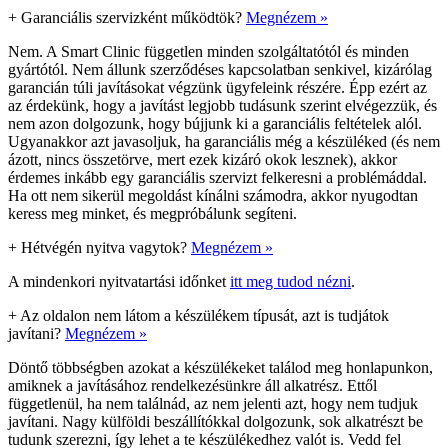
+
Garanciális szervizként működtök?
Megnézem »
Nem. A Smart Clinic független minden szolgáltatótól és minden
gyártótól. Nem állunk szerződéses kapcsolatban senkivel, kizárólag
garancián túli javításokat végzünk ügyfeleink részére. Épp ezért az
az érdekünk, hogy a javítást legjobb tudásunk szerint elvégezzük, és
nem azon dolgozunk, hogy bújjunk ki a garanciális feltételek alól.
Ugyanakkor azt javasoljuk, ha garanciális még a készüléked (és nem
ázott, nincs összetörve, mert ezek kizáró okok lesznek), akkor
érdemes inkább egy garanciális szervizt felkeresni a problémáddal.
Ha ott nem sikerül megoldást kínálni számodra, akkor nyugodtan
keress meg minket, és megpróbálunk segíteni.
+
Hétvégén nyitva vagytok?
Megnézem »
A mindenkori nyitvatartási időnket
itt meg tudod nézni
.
+
Az oldalon nem látom a készülékem típusát, azt is tudjátok
javítani?
Megnézem »
Döntő többségben azokat a készülékeket találod meg honlapunkon,
amiknek a javításához rendelkezésünkre áll alkatrész. Ettől
függetlenül, ha nem találnád, az nem jelenti azt, hogy nem tudjuk
javítani. Nagy külföldi beszállítókkal dolgozunk, sok alkatrészt be
tudunk szerezni, így lehet a te készülékedhez valót is. Vedd fel