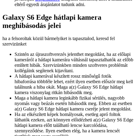
eltérő egyedi árajánlatot tudunk adni.
Galaxy S6 Edge hátlapi kamera
meghibásodás jelei
ha a felsoroltak közül bármelyiket is tapasztalod, keresd fel
szervizünket
Szintén az újraszoftverezés jelenthet megoldást, ha az előlapi
kameráról a hátlapi kamerára váltásnál tapasztalhatók az előbb
említett hibák. Szervizünkben minden szoftveres problémát
kollégáink segítenek kijavítani.
A hátlapi kamerával készített rossz minőségű fotók
hibaforrása többféle lehet, ezért ilyen esetben először meg kell
találnunk a hiba okát. Maga a(z) Galaxy S6 Edge hátlapi
kamera viszonylag ritkán hibásodik meg.
Maga a hátlapi kamera leginkább fizikai sérülés, nagyobb
nyomás vagy beázás esetén hibásodik meg. Ebben az esetben
a(z) Galaxy S6 Edge hátlapi kamera cseréje jelent megoldást.
Ha az elkészített képek homályosak, esetleg apró foltok
láthatók ezeken, azt könnyen előidézheti a(z) Galaxy S6 Edge
hátlapi kamera előtt található lencse karcolódása,
szennyeződése. Ilyen esetben elég, ha a kamera lencsét