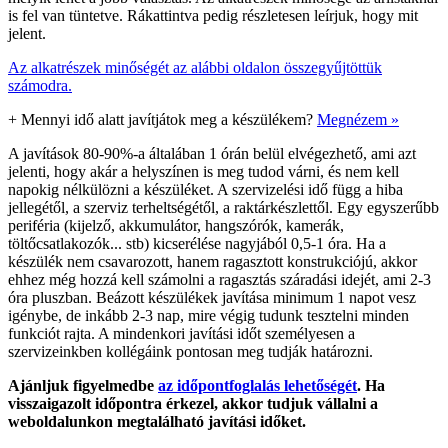
is fel van tüntetve. Rákattintva pedig részletesen leírjuk, hogy mit
jelent.
Az alkatrészek minőségét az alábbi oldalon összegyűjtöttük
számodra.
+
Mennyi idő alatt javítjátok meg a készülékem?
Megnézem »
A javítások 80-90%-a általában 1 órán belül elvégezhető, ami azt
jelenti, hogy akár a helyszínen is meg tudod várni, és nem kell
napokig nélkülözni a készüléket. A szervizelési idő függ a hiba
jellegétől, a szerviz terheltségétől, a raktárkészlettől. Egy egyszerűbb
periféria (kijelző, akkumulátor, hangszórók, kamerák,
töltőcsatlakozók... stb) kicserélése nagyjából 0,5-1 óra. Ha a
készülék nem csavarozott, hanem ragasztott konstrukciójú, akkor
ehhez még hozzá kell számolni a ragasztás száradási idejét, ami 2-3
óra pluszban. Beázott készülékek javítása minimum 1 napot vesz
igénybe, de inkább 2-3 nap, mire végig tudunk tesztelni minden
funkciót rajta. A mindenkori javítási időt személyesen a
szervizeinkben kollégáink pontosan meg tudják határozni.
Ajánljuk figyelmedbe
az időpontfoglalás lehetőségét
. Ha
visszaigazolt időpontra érkezel, akkor tudjuk vállalni a
weboldalunkon megtalálható javítási időket.