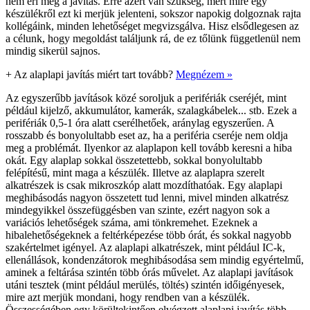
nem éri meg a javítás. Erre azért van szükség, mert mire egy
készülékről ezt ki merjük jelenteni, sokszor napokig dolgoznak rajta
kollégáink, minden lehetőséget megvizsgálva. Hisz elsődlegesen az
a célunk, hogy megoldást találjunk rá, de ez tőlünk függetlenül nem
mindig sikerül sajnos.
+
Az alaplapi javítás miért tart tovább?
Megnézem »
Az egyszerűbb javítások közé soroljuk a perifériák cseréjét, mint
például kijelző, akkumulátor, kamerák, szalagkábelek... stb. Ezek a
perifériák 0,5-1 óra alatt cserélhetőek, aránylag egyszerűen. A
rosszabb és bonyolultabb eset az, ha a periféria cseréje nem oldja
meg a problémát. Ilyenkor az alaplapon kell tovább keresni a hiba
okát. Egy alaplap sokkal összetettebb, sokkal bonyolultabb
felépítésű, mint maga a készülék. Illetve az alaplapra szerelt
alkatrészek is csak mikroszkóp alatt mozdíthatóak. Egy alaplapi
meghibásodás nagyon összetett tud lenni, mivel minden alkatrész
mindegyikkel összefüggésben van szinte, ezért nagyon sok a
variációs lehetőségek száma, ami tönkremehet. Ezeknek a
hibalehetőségeknek a feltérképezése több órát, és sokkal nagyobb
szakértelmet igényel. Az alaplapi alkatrészek, mint például IC-k,
ellenállások, kondenzátorok meghibásodása sem mindig egyértelmű,
aminek a feltárása szintén több órás művelet. Az alaplapi javítások
utáni tesztek (mint például merülés, töltés) szintén időigényesek,
mire azt merjük mondani, hogy rendben van a készülék.
Összességében egy körültekintően elvégzett alaplapi javítás több