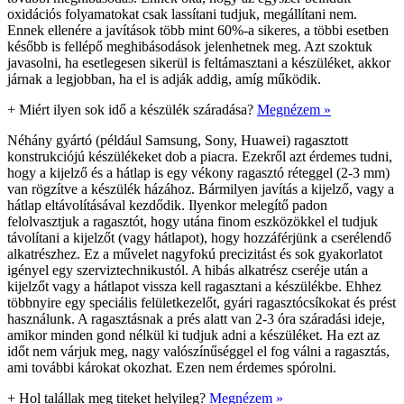
oxidációs folyamatokat csak lassítani tudjuk, megállítani nem.
Ennek ellenére a javítások több mint 60%-a sikeres, a többi esetben
később is fellépő meghibásodások jelenhetnek meg. Azt szoktuk
javasolni, ha esetlegesen sikerül is feltámasztani a készüléket, akkor
járnak a legjobban, ha el is adják addig, amíg működik.
+
Miért ilyen sok idő a készülék száradása?
Megnézem »
Néhány gyártó (például Samsung, Sony, Huawei) ragasztott
konstrukciójú készülékeket dob a piacra. Ezekről azt érdemes tudni,
hogy a kijelző és a hátlap is egy vékony ragasztó réteggel (2-3 mm)
van rögzítve a készülék házához. Bármilyen javítás a kijelző, vagy a
hátlap eltávolításával kezdődik. Ilyenkor melegítő padon
felolvasztjuk a ragasztót, hogy utána finom eszközökkel el tudjuk
távolítani a kijelzőt (vagy hátlapot), hogy hozzáférjünk a cserélendő
alkatrészhez. Ez a művelet nagyfokú precizitást és sok gyakorlatot
igényel egy szerviztechnikustól. A hibás alkatrész cseréje után a
kijelzőt vagy a hátlapot vissza kell ragasztani a készülékbe. Ehhez
többnyire egy speciális felületkezelőt, gyári ragasztócsíkokat és prést
használunk. A ragasztásnak a prés alatt van 2-3 óra száradási ideje,
amikor minden gond nélkül ki tudjuk adni a készüléket. Ha ezt az
időt nem várjuk meg, nagy valószínűséggel el fog válni a ragasztás,
ami további károkat okozhat. Ezen nem érdemes spórolni.
+
Hol talállak meg titeket helyileg?
Megnézem »