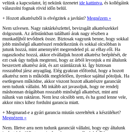
velünk a kapcsolatot, írj nekünk üzenetet
ide kattintva
, és kollégáink
válaszolni fognak rövid időn belül.
+
Hozott alkatrészből is elvégzitek a javítást?
Megnézem »
Nem szívesen. Nagy raktárkészlettel, bevizsgált alkatrészekkel
dolgozunk. Az árlistánkban található árak nagy részben a
munkadíjból tevődnek össze. Biztosak vagyunk benne, hogy sokkal
jobb minőségű alkatrésszel rendelkezünk és sokkal olcsóbban is
jutunk hozzá, mint amennyiért megrendeled pl. az eBay-ről. Ha
ragaszkodsz hozzá, akkor elvállaljuk hozott alkatrész beépítését, de
ezt csak úgy tudjuk megtenni, hogy az árból levonjuk a mi általunk
beszerzett alkatrész árát, és azt számlázzuk ki. Így biztosan
rosszabbul jársz anyagilag. Elég gyakran előfordul, hogy a hozott
alkatrész nem is működik megfelelően, ilyenkor sajáttal pótoljuk. Ha
esetlegesen működne, akkor viszont hozott alkatrészre garanciát
nem tudunk vállalni. Mi inkább azt javasoljuk, hogy ne rendelj
máshonnan drágábban rosszabb minőségű alkatrészt, mint ami
nálunk van raktáron. Nem lesz olcsóbb sem, és ha gond lenne vele,
akkor nincs kihez fordulni garancia miatt.
+
Megmarad-e a gyári garancia miután szereltétek a készüléket?
Megnézem »
Nem. Illetve arra nem tudunk garanciát vállalni, hogy egy általunk