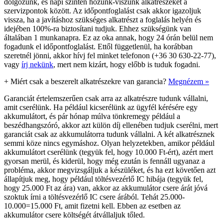
dolgozunk, és napi szinten hozunk-viszünk alkatrészeket a
szervizpontok között. Az időpontfoglalást csak akkor igazoljuk
vissza, ha a javításhoz szükséges alkatrészt a foglalás helyén és
idejében 100%-ra biztosítani tudjuk. Ehhez szükségünk van
általában 1 munkanapra. Ez az oka annak, hogy 24 órán belül nem
fogadunk el időpontfoglalást. Ettől függetlenül, ha korábban
szeretnél jönni, akkor hívj fel minket telefonon (+36 30 630-22-77),
vagy
írj nekünk
, mert nem kizárt, hogy előbb is tuduk fogadni.
+
Miért csak a beszerelt alkatrészekre van garancia?
Megnézem »
Garanciát értelemszerűen csak arra az alkatrészre tudunk vállalni,
amit cserélünk. Ha például kicserélünk az ügyfél kérésére egy
akkumulátort, és pár hónap múlva tönkremegy például a
beszédhangszóró, akkor azt külön díj ellenében tudjuk cserélni, mert
garanciát csak az akkumulátorra tudunk vállalni. A két alkatrésznek
semmi köze nincs egymáshoz. Olyan helyzetekben, amikor például
akkumulátort cserélünk (tegyük fel, hogy 10.000 Ft-ért), azért mert
gyorsan merül, és kiderül, hogy még ezután is fennáll ugyanaz a
probléma, akkor megvizsgáljuk a készüléket, és ha ezt követően azt
állapítjuk meg, hogy például töltésvezérlő IC hibája (tegyük fel,
hogy 25.000 Ft az ára) van, akkor az akkumulátor csere árát jóvá
szoktuk írni a töltésvezérlő IC csere árából. Tehát 25.000-
10.000=15.000 Ft, amit fizetni kell. Ebben az esetben az
akkumulátor csere költségét átvállaljuk tőled.