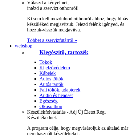
Válaszd a kényelmet,
intézd a szervizt otthonról!
Ki sem kell mozdulnod otthonról ahhoz, hogy hibás
készüléked megjavítsuk. Jelezd felénk igényed, és
hozzuk-visszük megjavítva.
Többet a szervizfutárról »
webshop
Kiegészítő, tartozék
Tokok
Kijelzővédelem
Kábelek
Autós töltők
Autós tartók
Fali töltők, adapterek
Audio és headset
Egészség
Okosotthon
Készülékfelvásárlás - Adj Új Életet Régi
Készülékednek
A program célja, hogy megvásároljuk az általad már
nem használt készülékeket.