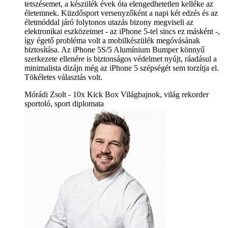
tetszésemet, a készülék évek óta elengedhetetlen kelléke az
életemnek. Küzdősport versenyzőként a napi két edzés és az
életmóddal járó folytonos utazás bizony megviseli az
elektronikai eszközeimet - az iPhone 5-tel sincs ez másként -,
így égető probléma volt a mobilkészülék megóvásának
biztosítása. Az iPhone 5S/5 Alumínium Bumper könnyű
szerkezete ellenére is biztonságos védelmet nyújt, ráadásul a
minimalista dizájn még az iPhone 5 szépségét sem torzítja el.
Tökéletes választás volt.
Mórádi Zsolt - 10x Kick Box Világbajnok, világ rekorder
sportoló, sport diplomata