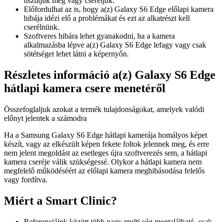
tisztítjuk meg vagy cseréljük.
Előfordulhat az is, hogy a(z) Galaxy S6 Edge előlapi kamera
hibája idézi elő a problémákat és ezt az alkatrészt kell
cserélnünk.
Szoftveres hibára lehet gyanakodni, ha a kamera
alkalmazásba lépve a(z) Galaxy S6 Edge lefagy vagy csak
sötétséget lehet látni a képernyőn.
Részletes információ a(z) Galaxy S6 Edge
hátlapi kamera csere menetéről
Összefoglaljuk azokat a termék tulajdonságokat, amelyek valódi
előnyt jelentek a számodra
Ha a Samsung Galaxy S6 Edge hátlapi kamerája homályos képet
készít, vagy az elkészült képen fekete foltok jelennek meg, és erre
nem jelent megoldást az esetleges újra szoftverezés sem, a hátlapi
kamera cseréje válik szükségessé. Olykor a hátlapi kamera nem
megfelelő működéséért az előlapi kamera meghibásodása felelős
vagy fordítva.
Miért a Smart Clinic?
Referenciáink között több nagy multi cég megtalálható, csak