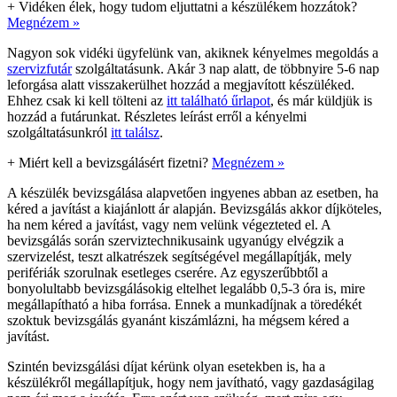
+
Vidéken élek, hogy tudom eljuttatni a készülékem hozzátok?
Megnézem »
Nagyon sok vidéki ügyfelünk van, akiknek kényelmes megoldás a
szervizfutár
szolgáltatásunk. Akár 3 nap alatt, de többnyire 5-6 nap
leforgása alatt visszakerülhet hozzád a megjavított készüléked.
Ehhez csak ki kell tölteni az
itt található űrlapot
, és már küldjük is
hozzád a futárunkat. Részletes leírást erről a kényelmi
szolgáltatásunkról
itt találsz
.
+
Miért kell a bevizsgálásért fizetni?
Megnézem »
A készülék bevizsgálása alapvetően ingyenes abban az esetben, ha
kéred a javítást a kiajánlott ár alapján. Bevizsgálás akkor díjköteles,
ha nem kéred a javítást, vagy nem velünk végezteted el. A
bevizsgálás során szerviztechnikusaink ugyanúgy elvégzik a
szervizelést, teszt alkatrészek segítségével megállapítják, mely
perifériák szorulnak esetleges cserére. Az egyszerűbbtől a
bonyolultabb bevizsgálásokig eltelhet legalább 0,5-3 óra is, mire
megállapítható a hiba forrása. Ennek a munkadíjnak a töredékét
szoktuk bevizsgálás gyanánt kiszámlázni, ha mégsem kéred a
javítást.
Szintén bevizsgálási díjat kérünk olyan esetekben is, ha a
készülékről megállapítjuk, hogy nem javítható, vagy gazdaságilag