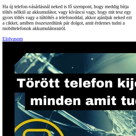
Ha új telefon-vásárlásnál neked is fő szempont, hogy meddig bírja
töltés nélkül az akkumulátor, vagy kíváncsi vagy, hogy mit tesz egy
gyors töltés vagy a túltöltés a telefonoddal, akkor ajánljuk neked ezt
a cikket, amiben összeszedtünk pár dolgot, amit érdemes tudni a
mobiltelefonok akkumulátorairól.
Elolvasom