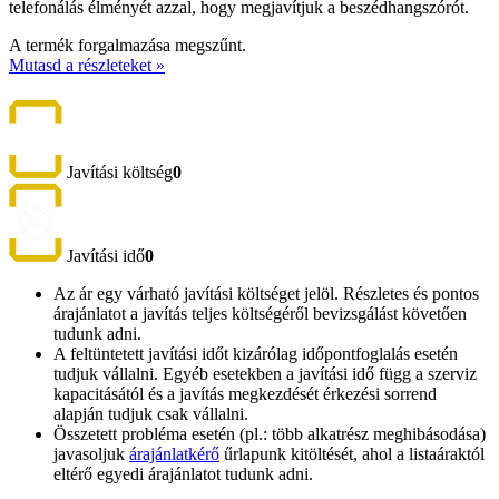
telefonálás élményét azzal, hogy megjavítjuk a beszédhangszórót.
A termék forgalmazása megszűnt.
Mutasd a részleteket »
Javítási költség
0
Javítási idő
0
Az ár egy várható javítási költséget jelöl. Részletes és pontos
árajánlatot a javítás teljes költségéről bevizsgálást követően
tudunk adni.
A feltüntetett javítási időt kizárólag időpontfoglalás esetén
tudjuk vállalni. Egyéb esetekben a javítási idő függ a szerviz
kapacitásától és a javítás megkezdését érkezési sorrend
alapján tudjuk csak vállalni.
Összetett probléma esetén (pl.: több alkatrész meghibásodása)
javasoljuk
árajánlatkérő
űrlapunk kitöltését, ahol a listaáraktól
eltérő egyedi árajánlatot tudunk adni.