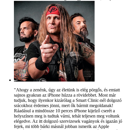
"Ahogy a zenénk, úgy az életünk is elég pörgős, és emiatt
sajnos gyakran az iPhone húzza a rövidebbet. Most már
tudjuk, hogy ilyenkor kizárólag a Smart Clinic-nél dolgozó
srácokhoz érdemes jönni, mert ők bármit megoldanak!
Ráadásul a mindössze 10 perces iPhone kijelző cserét a
helyszínen meg is tudtuk várni, tehát teljesen meg voltunk
elégedve. Az itt dolgozó szervizesek vagányok és igazán jó
fejek, mi több bárki másnál jobban ismerik az Apple