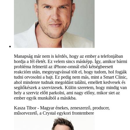
Manapság már nem is kérdés, hogy az ember a telefonjában
hordja a fél életét. Ez velem sincs másképp. Így, amikor bármi
probléma felmerül az iPhone-omnál első kétségbeesett
reakcióm után, megnyugvással tölt el, hogy tudom, hol fogják
tudni orvosolni a bajt. Ez pedig nem más, mint a Smart Clinic,
ahol mindenre tudnak megoldást találni, emellett kedvesek és
segítőkészek a szervizesek. Külön szeretem, hogy mindig van
hely a szerviz előtt parkolni, ami nagy előny, mikor siet az
ember egyik munkából a másikba.
Kasza Tibor - Magyar énekes, zeneszerző, producer,
műsorvezető, a Crystal egykori frontembere