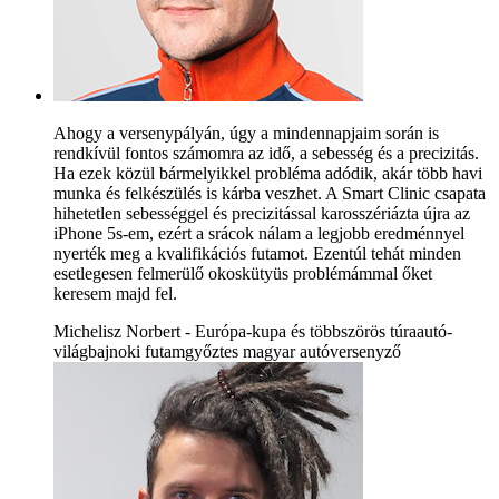
Ahogy a versenypályán, úgy a mindennapjaim során is
rendkívül fontos számomra az idő, a sebesség és a precizitás.
Ha ezek közül bármelyikkel probléma adódik, akár több havi
munka és felkészülés is kárba veszhet. A Smart Clinic csapata
hihetetlen sebességgel és precizitással karosszériázta újra az
iPhone 5s-em, ezért a srácok nálam a legjobb eredménnyel
nyerték meg a kvalifikációs futamot. Ezentúl tehát minden
esetlegesen felmerülő okoskütyüs problémámmal őket
keresem majd fel.
Michelisz Norbert - Európa-kupa és többszörös túraautó-
világbajnoki futamgyőztes magyar autóversenyző