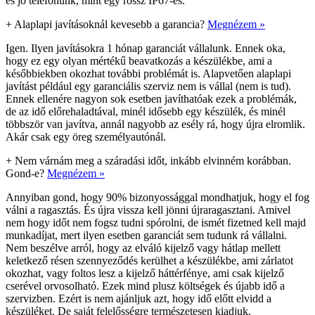
es jó telefonunk, mint egy rossz IP67-es.
+
Alaplapi javításoknál kevesebb a garancia?
Megnézem »
Igen. Ilyen javításokra 1 hónap garanciát vállalunk. Ennek oka,
hogy ez egy olyan mértékű beavatkozás a készülékbe, ami a
későbbiekben okozhat további problémát is. Alapvetően alaplapi
javítást például egy garanciális szerviz nem is vállal (nem is tud).
Ennek ellenére nagyon sok esetben javíthatóak ezek a problémák,
de az idő előrehaladtával, minél idősebb egy készülék, és minél
többször van javítva, annál nagyobb az esély rá, hogy újra elromlik.
Akár csak egy öreg személyautónál.
+
Nem várnám meg a száradási időt, inkább elvinném korábban.
Gond-e?
Megnézem »
Annyiban gond, hogy 90% bizonyossággal mondhatjuk, hogy el fog
válni a ragasztás. És újra vissza kell jönni újraragasztani. Amivel
nem hogy időt nem fogsz tudni spórolni, de ismét fizetned kell majd
munkadíjat, mert ilyen esetben garanciát sem tudunk rá vállalni.
Nem beszélve arról, hogy az elváló kijelző vagy hátlap mellett
keletkező résen szennyeződés kerülhet a készülékbe, ami zárlatot
okozhat, vagy foltos lesz a kijelző háttérfénye, ami csak kijelző
cserével orvosolható. Ezek mind plusz költségek és újabb idő a
szervizben. Ezért is nem ajánljuk azt, hogy idő előtt elvidd a
készüléket. De saját felelősségre természetesen kiadjuk.