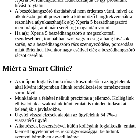
hívást folytatni.
A beszédhangszóró tisztításával nem érdemes várni, mivel az
alkatrészbe jutott porszemek a különböző hangfrekvenciákra
rezonálva átlyukaszthatják a(z) Xperia 5 beszédhangszóró
membránját, ami már cserét fog maga után vonni.
Ha a(z) Xperia 5 beszédhangszóró a megszokottnál
csendesebben, tompábban szól vagy recseg a hang hívások
során, az a beszédhangszóró rács szennyeződése, porosodása
miatt történhet. Ilyenkor nagy eséllyel elég a beszédhangszóró
rácsot cserélni.
Miért a Smart Clinic?
Az időpontfoglalás funkciónak köszönhetően az ügyfeleink
által kívánt időpontban állunk rendelkezésére természetesen
soron kívül.
Munkánkra a feltétel nélküli precizitás a jellemző. Kollégáink
elhivatottak a szakmájuk iránt, emiatt is minden tudásukat
beleadják a javításokba.
Ügyfél visszajelzések alapján az ügyfeleink 54,7%-a
visszatérő ügyfél.
Alkatrészek beszerzésével külön kollégánk foglalkozik, emiatt
kiemelt figyelemmel és rekordgyorsasággal be tudunk
szerezni bármilyen egyedi igényt.