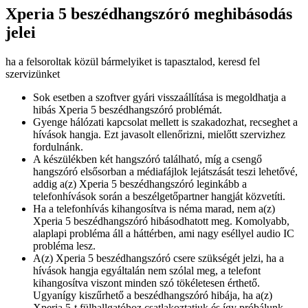
Xperia 5 beszédhangszóró meghibásodás
jelei
ha a felsoroltak közül bármelyiket is tapasztalod, keresd fel
szervizünket
Sok esetben a szoftver gyári visszaállítása is megoldhatja a
hibás Xperia 5 beszédhangszóró problémát.
Gyenge hálózati kapcsolat mellett is szakadozhat, recseghet a
hívások hangja. Ezt javasolt ellenőrizni, mielőtt szervizhez
fordulnánk.
A készülékben két hangszóró található, míg a csengő
hangszóró elsősorban a médiafájlok lejátszását teszi lehetővé,
addig a(z) Xperia 5 beszédhangszóró leginkább a
telefonhívások során a beszélgetőpartner hangját közvetíti.
Ha a telefonhívás kihangosítva is néma marad, nem a(z)
Xperia 5 beszédhangszóró hibásodhatott meg. Komolyabb,
alaplapi probléma áll a háttérben, ami nagy eséllyel audio IC
probléma lesz.
A(z) Xperia 5 beszédhangszóró csere szükségét jelzi, ha a
hívások hangja egyáltalán nem szólal meg, a telefont
kihangosítva viszont minden szó tökéletesen érthető.
Ugyanígy kiszűrhető a beszédhangszóró hibája, ha a(z)
Xperia 5-t fülhallgatóhoz csatlakoztatjuk és így próbálunk