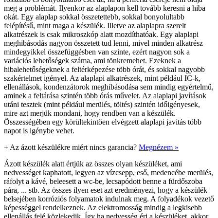
meg a problémát. Ilyenkor az alaplapon kell tovább keresni a hiba
okát. Egy alaplap sokkal összetettebb, sokkal bonyolultabb
felépítésű, mint maga a készülék. Illetve az alaplapra szerelt
alkatrészek is csak mikroszkóp alatt mozdíthatóak. Egy alaplapi
meghibásodás nagyon összetett tud lenni, mivel minden alkatrész
mindegyikkel összefüggésben van szinte, ezért nagyon sok a
variációs lehetőségek száma, ami tönkremehet. Ezeknek a
hibalehetőségeknek a feltérképezése több órát, és sokkal nagyobb
szakértelmet igényel. Az alaplapi alkatrészek, mint például IC-k,
ellenállások, kondenzátorok meghibásodása sem mindig egyértelmű,
aminek a feltárása szintén több órás művelet. Az alaplapi javítások
utáni tesztek (mint például merülés, töltés) szintén időigényesek,
mire azt merjük mondani, hogy rendben van a készülék.
Összességében egy körültekintően elvégzett alaplapi javítás több
napot is igénybe vehet.
+
Az ázott készülékre miért nincs garancia?
Megnézem »
Ázott készülék alatt értjük az összes olyan készüléket, ami
nedvességet kaphatott, legyen az vízcsepp, eső, medencébe merülés,
ráfolyt a kávé, beleesett a wc-be, lecsapódott benne a fürdőszoba
pára, ... stb. Az összes ilyen eset azt eredményezi, hogy a készülék
belsejében korróziós folyamatok indulnak meg. A folyadékok vezető
képességgel rendelkeznek. Az elektromosság mindig a legkisebb
ellenállás felé közlekedik. Így ha nedvesség éri a készüléket, akkor