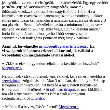
jellegétől, a szerviz terheltségétől, a raktárkészlettől. Egy egyszerűbb
periféria (kijelző, akkumulátor, hangszórók, kamerák,
töltőcsatlakozók... stb) kicserélése nagyjából 0,5-1 óra. Ha a
készülék nem csavarozott, hanem ragasztott konstrukciójú, akkor
ehhez még hozzá kell számolni a ragasztás száradási idejét, ami 2-3
óra pluszban. Beázott készülékek javítása minimum 1 napot vesz
igénybe, de inkább 2-3 nap, mire végig tudunk tesztelni minden
funkciót rajta. A mindenkori javítási időt személyesen a
szervizeinkben kollégáink pontosan meg tudják határozni.
Ajánljuk figyelmedbe
az időpontfoglalás lehetőségét
. Ha
visszaigazolt időpontra érkezel, akkor tudjuk vállalni a
weboldalunkon megtalálható javítási időket.
+
Vidéken élek, hogy tudom eljuttatni a készülékem hozzátok?
Megnézem »
Nagyon sok vidéki ügyfelünk van, akiknek kényelmes megoldás a
szervizfutár
szolgáltatásunk. Akár 3 nap alatt, de többnyire 5-6 nap
leforgása alatt visszakerülhet hozzád a megjavított készüléked.
Ehhez csak ki kell tölteni az
itt található űrlapot
, és már küldjük is
hozzád a futárunkat. Részletes leírást erről a kényelmi
szolgáltatásunkról
itt találsz
.
+
Miért kell a bevizsgálásért fizetni?
Megnézem »