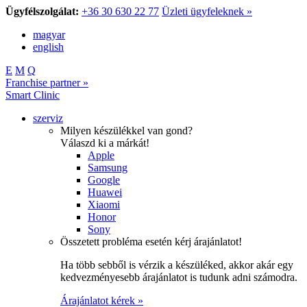
Ügyfélszolgálat:
+36 30 630 22 77
Üzleti ügyfeleknek »
magyar
english
E
M
Q
Franchise partner »
Smart Clinic
szerviz
Milyen készülékkel van gond?
Válaszd ki a márkát!
Apple
Samsung
Google
Huawei
Xiaomi
Honor
Sony
Összetett probléma esetén kérj árajánlatot!
Ha több sebből is vérzik a készüléked, akkor akár egy
kedvezményesebb árajánlatot is tudunk adni számodra.
Árajánlatot kérek »