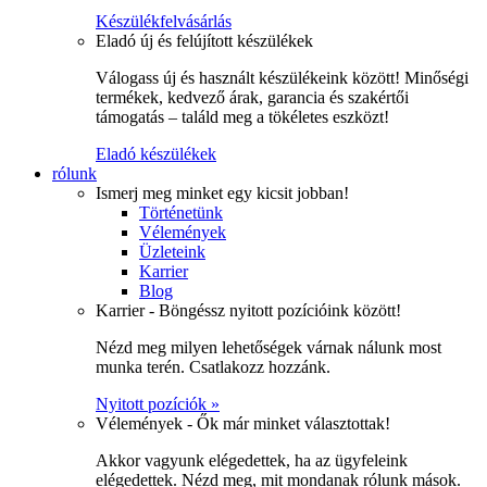
Készülékfelvásárlás
Eladó új és felújított készülékek
Válogass új és használt készülékeink között! Minőségi
termékek, kedvező árak, garancia és szakértői
támogatás – találd meg a tökéletes eszközt!
Eladó készülékek
rólunk
Ismerj meg minket egy kicsit jobban!
Történetünk
Vélemények
Üzleteink
Karrier
Blog
Karrier - Böngéssz nyitott pozícióink között!
Nézd meg milyen lehetőségek várnak nálunk most
munka terén. Csatlakozz hozzánk.
Nyitott pozíciók »
Vélemények - Ők már minket választottak!
Akkor vagyunk elégedettek, ha az ügyfeleink
elégedettek. Nézd meg, mit mondanak rólunk mások.