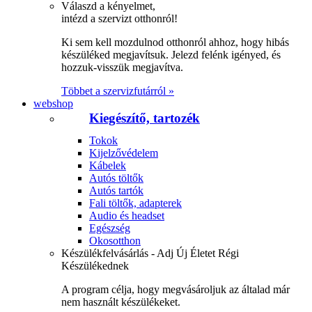
Válaszd a kényelmet,
intézd a szervizt otthonról!
Ki sem kell mozdulnod otthonról ahhoz, hogy hibás
készüléked megjavítsuk. Jelezd felénk igényed, és
hozzuk-visszük megjavítva.
Többet a szervizfutárról »
webshop
Kiegészítő, tartozék
Tokok
Kijelzővédelem
Kábelek
Autós töltők
Autós tartók
Fali töltők, adapterek
Audio és headset
Egészség
Okosotthon
Készülékfelvásárlás - Adj Új Életet Régi
Készülékednek
A program célja, hogy megvásároljuk az általad már
nem használt készülékeket.