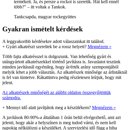
termékeit. Ja, és persze a rockot is szeretik. Hát kell ennél
több?" – itt voltak a Tankok.
Tankcsapda, magyar rockegyüttes
Gyakran ismételt kérdések
A leggyakoribb kérdésekre adott válaszainkat itt találod.
+
Gyári alkatrészt szereltek be a rossz helyett?
Megnézem »
Több fajta alkatrésszel is dolgozunk. Van lehetőség gyári és
utángyártott alkatrészekkel történő javításra is. Javaslatot teszünk
minden javításnál egyénileg, hogy ár/érték arány szempontjából
melyik lehet a jobb választás. Az alkatrészek minősége az árlistáknál
is fel van tüntetve. Rákattintva pedig részletesen leírjuk, hogy mit
jelent.
Az alkatrészek minőségét az alábbi oldalon összegyűjtöttük
számodra.
+
Mennyi idő alatt javítjátok meg a készülékem?
Megnézem »
A javítások 80-90%-a általában 1 órán belül elvégezhető, ami azt
jelenti, hogy akár a helyszínen is meg tudod várni, és nem kell
napokig nélkülözni a készüléket. A szervizelési idő függ a hiba