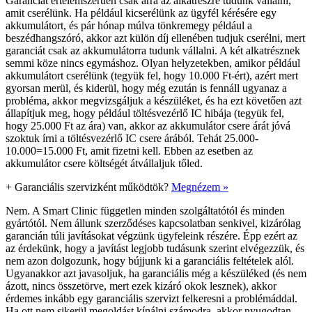
Garanciát értelemszerűen csak arra az alkatrészre tudunk vállalni,
amit cserélünk. Ha például kicserélünk az ügyfél kérésére egy
akkumulátort, és pár hónap múlva tönkremegy például a
beszédhangszóró, akkor azt külön díj ellenében tudjuk cserélni, mert
garanciát csak az akkumulátorra tudunk vállalni. A két alkatrésznek
semmi köze nincs egymáshoz. Olyan helyzetekben, amikor például
akkumulátort cserélünk (tegyük fel, hogy 10.000 Ft-ért), azért mert
gyorsan merül, és kiderül, hogy még ezután is fennáll ugyanaz a
probléma, akkor megvizsgáljuk a készüléket, és ha ezt követően azt
állapítjuk meg, hogy például töltésvezérlő IC hibája (tegyük fel,
hogy 25.000 Ft az ára) van, akkor az akkumulátor csere árát jóvá
szoktuk írni a töltésvezérlő IC csere árából. Tehát 25.000-
10.000=15.000 Ft, amit fizetni kell. Ebben az esetben az
akkumulátor csere költségét átvállaljuk tőled.
+
Garanciális szervizként működtök?
Megnézem »
Nem. A Smart Clinic független minden szolgáltatótól és minden
gyártótól. Nem állunk szerződéses kapcsolatban senkivel, kizárólag
garancián túli javításokat végzünk ügyfeleink részére. Épp ezért az
az érdekünk, hogy a javítást legjobb tudásunk szerint elvégezzük, és
nem azon dolgozunk, hogy bújjunk ki a garanciális feltételek alól.
Ugyanakkor azt javasoljuk, ha garanciális még a készüléked (és nem
ázott, nincs összetörve, mert ezek kizáró okok lesznek), akkor
érdemes inkább egy garanciális szervizt felkeresni a problémáddal.
Ha ott nem sikerül megoldást kínálni számodra, akkor nyugodtan