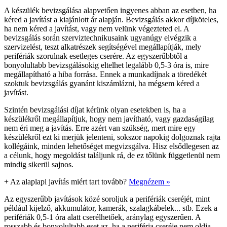
A készülék bevizsgálása alapvetően ingyenes abban az esetben, ha
kéred a javítást a kiajánlott ár alapján. Bevizsgálás akkor díjköteles,
ha nem kéred a javítást, vagy nem velünk végezteted el. A
bevizsgálás során szerviztechnikusaink ugyanúgy elvégzik a
szervizelést, teszt alkatrészek segítségével megállapítják, mely
perifériák szorulnak esetleges cserére. Az egyszerűbbtől a
bonyolultabb bevizsgálásokig eltelhet legalább 0,5-3 óra is, mire
megállapítható a hiba forrása. Ennek a munkadíjnak a töredékét
szoktuk bevizsgálás gyanánt kiszámlázni, ha mégsem kéred a
javítást.
Szintén bevizsgálási díjat kérünk olyan esetekben is, ha a
készülékről megállapítjuk, hogy nem javítható, vagy gazdaságilag
nem éri meg a javítás. Erre azért van szükség, mert mire egy
készülékről ezt ki merjük jelenteni, sokszor napokig dolgoznak rajta
kollégáink, minden lehetőséget megvizsgálva. Hisz elsődlegesen az
a célunk, hogy megoldást találjunk rá, de ez tőlünk függetlenül nem
mindig sikerül sajnos.
+
Az alaplapi javítás miért tart tovább?
Megnézem »
Az egyszerűbb javítások közé soroljuk a perifériák cseréjét, mint
például kijelző, akkumulátor, kamerák, szalagkábelek... stb. Ezek a
perifériák 0,5-1 óra alatt cserélhetőek, aránylag egyszerűen. A
rosszabb és bonyolultabb eset az, ha a periféria cseréje nem oldja