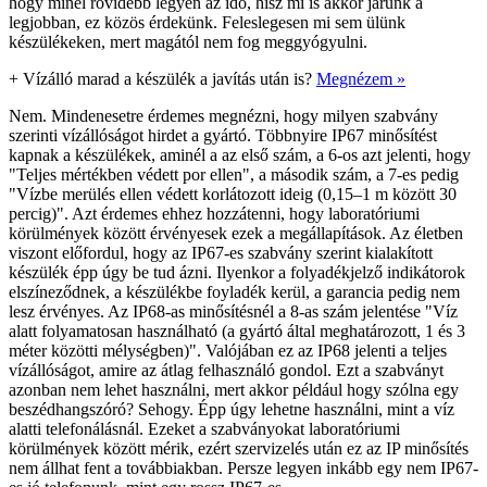
hogy minél rövidebb legyen az idő, hisz mi is akkor járunk a
legjobban, ez közös érdekünk. Feleslegesen mi sem ülünk
készülékeken, mert magától nem fog meggyógyulni.
+
Vízálló marad a készülék a javítás után is?
Megnézem »
Nem. Mindenesetre érdemes megnézni, hogy milyen szabvány
szerinti vízállóságot hirdet a gyártó. Többnyire IP67 minősítést
kapnak a készülékek, aminél a az első szám, a 6-os azt jelenti, hogy
"Teljes mértékben védett por ellen", a második szám, a 7-es pedig
"Vízbe merülés ellen védett korlátozott ideig (0,15–1 m között 30
percig)". Azt érdemes ehhez hozzátenni, hogy laboratóriumi
körülmények között érvényesek ezek a megállapítások. Az életben
viszont előfordul, hogy az IP67-es szabvány szerint kialakított
készülék épp úgy be tud ázni. Ilyenkor a folyadékjelző indikátorok
elszíneződnek, a készülékbe foyladék kerül, a garancia pedig nem
lesz érvényes. Az IP68-as minősítésnél a 8-as szám jelentése "Víz
alatt folyamatosan használható (a gyártó által meghatározott, 1 és 3
méter közötti mélységben)". Valójában ez az IP68 jelenti a teljes
vízállóságot, amire az átlag felhasználó gondol. Ezt a szabványt
azonban nem lehet használni, mert akkor például hogy szólna egy
beszédhangszóró? Sehogy. Épp úgy lehetne használni, mint a víz
alatti telefonálásnál. Ezeket a szabványokat laboratóriumi
körülmények között mérik, ezért szervizelés után ez az IP minősítés
nem állhat fent a továbbiakban. Persze legyen inkább egy nem IP67-