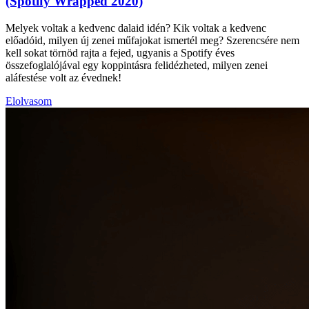
(Spotify Wrapped 2020)
Melyek voltak a kedvenc dalaid idén? Kik voltak a kedvenc
előadóid, milyen új zenei műfajokat ismertél meg? Szerencsére nem
kell sokat törnöd rajta a fejed, ugyanis a Spotify éves
összefoglalójával egy koppintásra felidézheted, milyen zenei
aláfestése volt az évednek!
Elolvasom