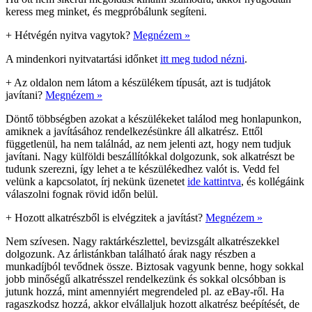
keress meg minket, és megpróbálunk segíteni.
+
Hétvégén nyitva vagytok?
Megnézem »
A mindenkori nyitvatartási időnket
itt meg tudod nézni
.
+
Az oldalon nem látom a készülékem típusát, azt is tudjátok
javítani?
Megnézem »
Döntő többségben azokat a készülékeket találod meg honlapunkon,
amiknek a javításához rendelkezésünkre áll alkatrész. Ettől
függetlenül, ha nem találnád, az nem jelenti azt, hogy nem tudjuk
javítani. Nagy külföldi beszállítókkal dolgozunk, sok alkatrészt be
tudunk szerezni, így lehet a te készülékedhez valót is. Vedd fel
velünk a kapcsolatot, írj nekünk üzenetet
ide kattintva
, és kollégáink
válaszolni fognak rövid időn belül.
+
Hozott alkatrészből is elvégzitek a javítást?
Megnézem »
Nem szívesen. Nagy raktárkészlettel, bevizsgált alkatrészekkel
dolgozunk. Az árlistánkban található árak nagy részben a
munkadíjból tevődnek össze. Biztosak vagyunk benne, hogy sokkal
jobb minőségű alkatrésszel rendelkezünk és sokkal olcsóbban is
jutunk hozzá, mint amennyiért megrendeled pl. az eBay-ről. Ha
ragaszkodsz hozzá, akkor elvállaljuk hozott alkatrész beépítését, de