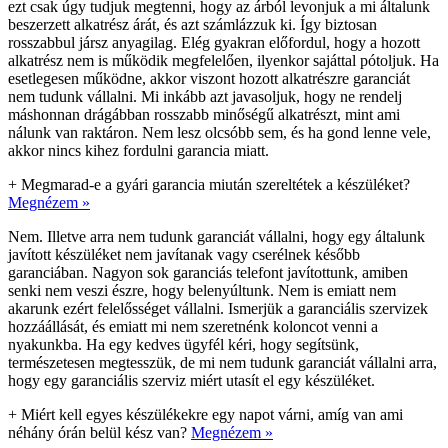
ezt csak úgy tudjuk megtenni, hogy az árból levonjuk a mi általunk
beszerzett alkatrész árát, és azt számlázzuk ki. Így biztosan
rosszabbul jársz anyagilag. Elég gyakran előfordul, hogy a hozott
alkatrész nem is működik megfelelően, ilyenkor sajáttal pótoljuk. Ha
esetlegesen működne, akkor viszont hozott alkatrészre garanciát
nem tudunk vállalni. Mi inkább azt javasoljuk, hogy ne rendelj
máshonnan drágábban rosszabb minőségű alkatrészt, mint ami
nálunk van raktáron. Nem lesz olcsóbb sem, és ha gond lenne vele,
akkor nincs kihez fordulni garancia miatt.
+
Megmarad-e a gyári garancia miután szereltétek a készüléket?
Megnézem »
Nem. Illetve arra nem tudunk garanciát vállalni, hogy egy általunk
javított készüléket nem javítanak vagy cserélnek később
garanciában. Nagyon sok garanciás telefont javítottunk, amiben
senki nem veszi észre, hogy belenyúltunk. Nem is emiatt nem
akarunk ezért felelősséget vállalni. Ismerjük a garanciális szervizek
hozzáállását, és emiatt mi nem szeretnénk koloncot venni a
nyakunkba. Ha egy kedves ügyfél kéri, hogy segítsünk,
természetesen megtesszük, de mi nem tudunk garanciát vállalni arra,
hogy egy garanciális szerviz miért utasít el egy készüléket.
+
Miért kell egyes készülékekre egy napot várni, amíg van ami
néhány órán belül kész van?
Megnézem »