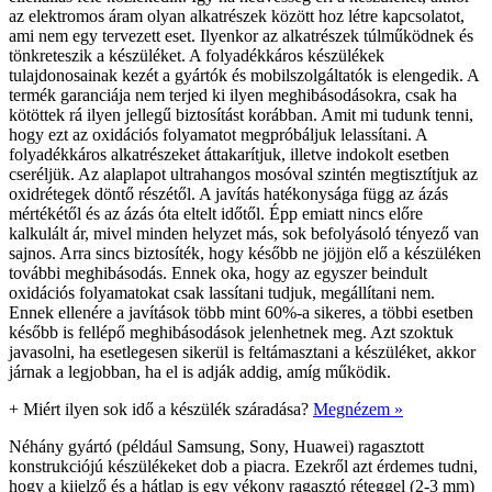
az elektromos áram olyan alkatrészek között hoz létre kapcsolatot,
ami nem egy tervezett eset. Ilyenkor az alkatrészek túlműködnek és
tönkreteszik a készüléket. A folyadékkáros készülékek
tulajdonosainak kezét a gyártók és mobilszolgáltatók is elengedik. A
termék garanciája nem terjed ki ilyen meghibásodásokra, csak ha
kötöttek rá ilyen jellegű biztosítást korábban. Amit mi tudunk tenni,
hogy ezt az oxidációs folyamatot megpróbáljuk lelassítani. A
folyadékkáros alkatrészeket áttakarítjuk, illetve indokolt esetben
cseréljük. Az alaplapot ultrahangos mosóval szintén megtisztítjuk az
oxidrétegek döntő részétől. A javítás hatékonysága függ az ázás
mértékétől és az ázás óta eltelt időtől. Épp emiatt nincs előre
kalkulált ár, mivel minden helyzet más, sok befolyásoló tényező van
sajnos. Arra sincs biztosíték, hogy később ne jöjjön elő a készüléken
további meghibásodás. Ennek oka, hogy az egyszer beindult
oxidációs folyamatokat csak lassítani tudjuk, megállítani nem.
Ennek ellenére a javítások több mint 60%-a sikeres, a többi esetben
később is fellépő meghibásodások jelenhetnek meg. Azt szoktuk
javasolni, ha esetlegesen sikerül is feltámasztani a készüléket, akkor
járnak a legjobban, ha el is adják addig, amíg működik.
+
Miért ilyen sok idő a készülék száradása?
Megnézem »
Néhány gyártó (például Samsung, Sony, Huawei) ragasztott
konstrukciójú készülékeket dob a piacra. Ezekről azt érdemes tudni,
hogy a kijelző és a hátlap is egy vékony ragasztó réteggel (2-3 mm)