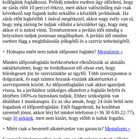
kollégáink foglalkozni. Próbálj minden esetben úgy időzíteni, hogy
ne zárás előtt 10 perccel érkezz, mert akkor valószínűleg már csak
következő nap fogunk tudni nekiállni a készülék javításának. Ha
zárás előtt legkésőbb 1 órával megérkezel, akkor nagy esély van rá,
hogy még zárásig be tudjuk vállalni a készüléket úgy, hogy még
akkor el is tudod vinni. Természetesen a javítási időt mindig a
helyszínen tudjuk pontosan megállapítani. A javítási idő minden
esetben függ a meghibásodás jellegétől és a szerviz terheltségétől.
+
Holnapra miért nem tudok időpontot foglalni?
Megnézem »
Minden időpontfoglalás beérkezésekor ellenőrizzük az aktuális
raktárkészletet, hogy ne fordulhasson elő olyan eset, hogy
feleslegesen jön be szervizünkbe az ügyfél. Több szervizponton is
dolgozunk, és napi szinten hozunk-viszünk alkatrészeket a
szervizpontok között. Az időpontfoglalást csak akkor igazoljuk
vissza, ha a javításhoz szükséges alkatrészt a foglalás helyén és
idejében 100%-ra biztosítani tudjuk. Ehhez szükségünk van
általában 1 munkanapra. Ez az oka annak, hogy 24 órán belül nem
fogadunk el időpontfoglalást. Ettől függetlenül, ha korábban
szeretnél jönni, akkor hívj fel minket telefonon (+36 30 630-22-77),
vagy
írj nekünk
, mert nem kizárt, hogy előbb is tuduk fogadni.
+
Miért csak a beszerelt alkatrészekre van garancia?
Megnézem »