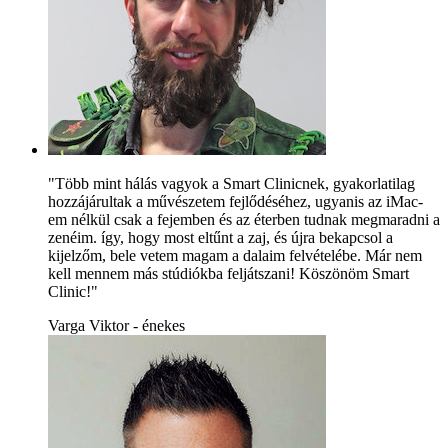
"Több mint hálás vagyok a Smart Clinicnek, gyakorlatilag
hozzájárultak a művészetem fejlődéséhez, ugyanis az iMac-
em nélkül csak a fejemben és az éterben tudnak megmaradni a
zenéim. így, hogy most eltűnt a zaj, és újra bekapcsol a
kijelzőm, bele vetem magam a dalaim felvételébe. Már nem
kell mennem más stúdiókba feljátszani! Köszönöm Smart
Clinic!"
Varga Viktor - énekes