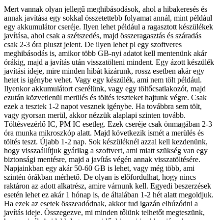
Mert vannak olyan jellegű meghibásodások, ahol a hibakeresés és
annak javítása egy sokkal összetettebb folyamat annál, mint például
egy akkumulátor cseréje. Ilyen lehet például a ragasztott készülékek
javítása, ahol csak a szétszedés, majd összeragasztás és száradás
csak 2-3 óra pluszt jelent. De ilyen lehet pl egy szoftveres
meghibásodás is, amikor több GB-nyi adatot kell mentenünk akár
órákig, majd a javítás után visszatölteni mindent. Egy ázott készülék
javítási ideje, mire minden hibát kizárunk, rossz esetben akár egy
hetet is igénybe vehet. Vagy egy készülék, ami nem tölt például.
Ilyenkor akkumulátort cserélünk, vagy egy töltőcsatlakozót, majd
ezután közvetlenül merülés és töltés teszteket hajtunk végre. Csak
ezek a tesztek 1-2 napot vesznek igénybe. Ha továbbra sem tölt,
vagy gyorsan merül, akkor nézzük alaplapi szinten tovább.
Töltésvezérlő IC, PM IC esetleg. Ezek cseréje csak önmagában 2-3
óra munka mikroszkóp alatt. Majd következik ismét a merülés és
töltés teszt. Újabb 1-2 nap. Sok készüléknél azzal kell kezdenünk,
hogy visszaállítjuk gyárilag a szoftvert, ami miatt szükség van egy
biztonsági mentésre, majd a javítás végén annak visszatöltésére.
Napjainkban egy akár 50-60 GB is lehet, vagy még több, ami
szintén órákban mérhető. De olyan is előfordulhat, hogy nincs
raktáron az adott alkatrész, amire várnunk kell. Egyedi beszerzések
esetén lehet ez akár 1 hónap is, de általában 1-2 hét alatt megoldjuk.
Ha ezek az esetek összeadódnak, akkor tud igazán elhúzódni a
javítás ideje. Összegezve, mi minden tőlünk telhetőt megteszünk,