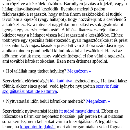
van rögzítve a készülék házához. Bármilyen javítás a kijelző, vagy a
hátlap eltávolításával kezdődik. Ilyenkor melegítő padon
felolvasztjuk a ragasztót, hogy utána finom eszközökkel el tudjuk
távolítani a kijelzőt (vagy hátlapot), hogy hozzáférjünk a cserélendő
alkatrészhez. Ez a művelet nagyfokú precizitást és sok gyakorlatot
igényel egy szerviztechnikustól. A hibás alkatrész cseréje után a
kijelzőt vagy a hátlapot vissza kell ragasztani a készülékbe. Ehhez
többnyire egy speciális felületkezelőt, gyári ragasztócsíkokat és prést
használunk. A ragasztásnak a prés alatt van 2-3 óra száradási ideje,
amikor minden gond nélkül ki tudjuk adni a készüléket. Ha ezt az
időt nem várjuk meg, nagy valószínűséggel el fog válni a ragasztás,
ami további károkat okozhat. Ezen nem érdemes spórolni.
+
Hol talállak meg titeket helyileg?
Megnézem »
Szervizeink elérhetőségét
ide kattintva
nézheted meg. Ha távol laksz
tőlünk, akkor sincs gond, vedd igénybe nyugodtan
szerviz futár
szolgáltatásunkat ide kattintva
.
+
Nyitvatartási időn belül bármikor mehetek?
Megnézem »
Szervizeink nyitvatartási idejét
itt tudod megtekinteni
. Ebben az
időszakban bármikor bejöhetsz hozzánk, pár percen belül biztosan
sorra kerülsz, nem kell sokat várni a kiszolgálásra. A legjobb az
lenne, ha
időpontot foglalnál
, mert akkor garantáltan veled fognak