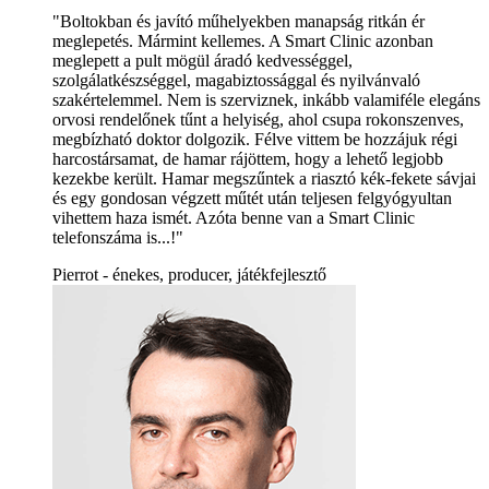
"Boltokban és javító műhelyekben manapság ritkán ér
meglepetés. Mármint kellemes. A Smart Clinic azonban
meglepett a pult mögül áradó kedvességgel,
szolgálatkészséggel, magabiztossággal és nyilvánvaló
szakértelemmel. Nem is szerviznek, inkább valamiféle elegáns
orvosi rendelőnek tűnt a helyiség, ahol csupa rokonszenves,
megbízható doktor dolgozik. Félve vittem be hozzájuk régi
harcostársamat, de hamar rájöttem, hogy a lehető legjobb
kezekbe került. Hamar megszűntek a riasztó kék-fekete sávjai
és egy gondosan végzett műtét után teljesen felgyógyultan
vihettem haza ismét. Azóta benne van a Smart Clinic
telefonszáma is...!"
Pierrot - énekes, producer, játékfejlesztő