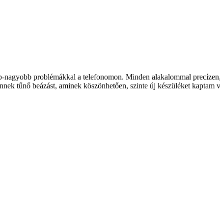
b-nagyobb problémákkal a telefonomon. Minden alakalommal precízen, k
nnek tűnő beázást, aminek köszönhetően, szinte új készüléket kaptam vi