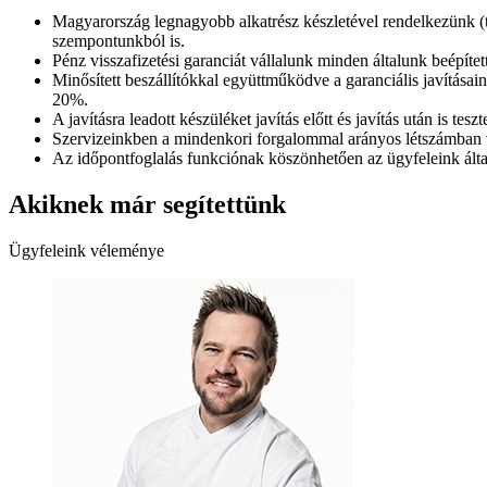
Magyarország legnagyobb alkatrész készletével rendelkezünk (töb
szempontunkból is.
Pénz visszafizetési garanciát vállalunk minden általunk beépíte
Minősített beszállítókkal együttműködve a garanciális javítása
20%.
A javításra leadott készüléket javítás előtt és javítás után is te
Szervizeinkben a mindenkori forgalommal arányos létszámban vár
Az időpontfoglalás funkciónak köszönhetően az ügyfeleink álta
Akiknek már segítettünk
Ügyfeleink véleménye