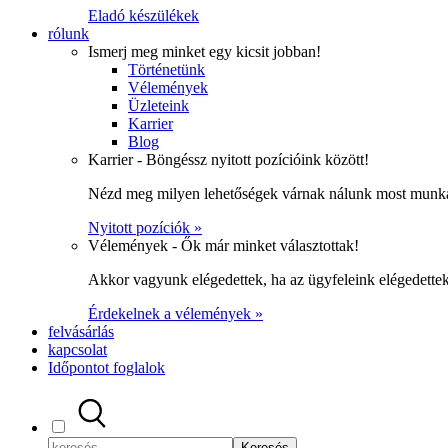
Eladó készülékek
rólunk
Ismerj meg minket egy kicsit jobban!
Történetünk
Vélemények
Üzleteink
Karrier
Blog
Karrier - Böngéssz nyitott pozícióink között!
Nézd meg milyen lehetőségek várnak nálunk most munka
Nyitott pozíciók »
Vélemények - Ők már minket választottak!
Akkor vagyunk elégedettek, ha az ügyfeleink elégedett
Érdekelnek a vélemények »
felvásárlás
kapcsolat
Időpontot foglalok
Keresés