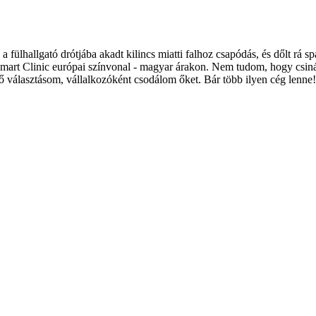
 a fülhallgató drótjába akadt kilincs miatti falhoz csapódás, és dőlt rá
mart Clinic európai színvonal - magyar árakon. Nem tudom, hogy csinál
lső választásom, vállalkozóként csodálom őket. Bár több ilyen cég lenne!