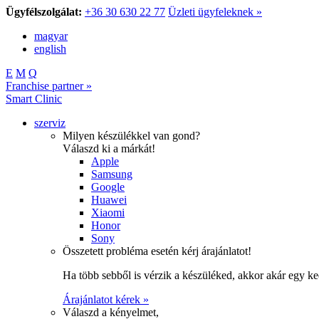
Ügyfélszolgálat:
+36 30 630 22 77
Üzleti ügyfeleknek »
magyar
english
E
M
Q
Franchise partner »
Smart Clinic
szerviz
Milyen készülékkel van gond?
Válaszd ki a márkát!
Apple
Samsung
Google
Huawei
Xiaomi
Honor
Sony
Összetett probléma esetén kérj árajánlatot!
Ha több sebből is vérzik a készüléked, akkor akár egy k
Árajánlatot kérek »
Válaszd a kényelmet,