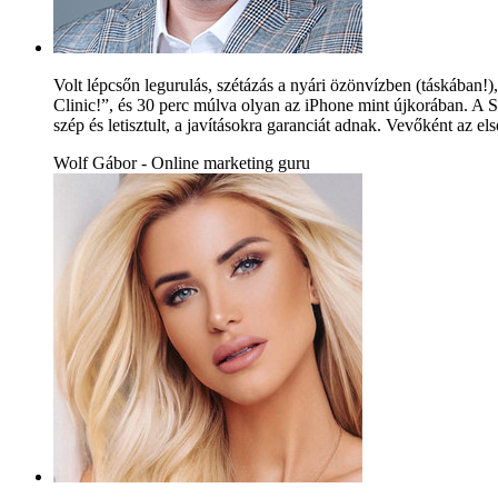
Volt lépcsőn legurulás, szétázás a nyári özönvízben (táskában!),
Clinic!”, és 30 perc múlva olyan az iPhone mint újkorában. A S
szép és letisztult, a javításokra garanciát adnak. Vevőként az e
Wolf Gábor - Online marketing guru