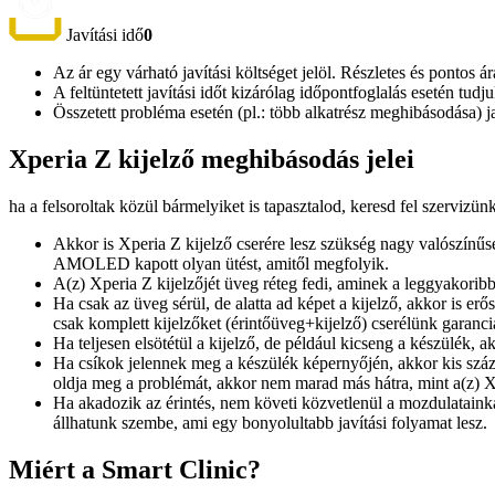
Javítási idő
0
Az ár egy várható javítási költséget jelöl. Részletes és pontos ár
A feltüntetett javítási időt kizárólag időpontfoglalás esetén tud
Összetett probléma esetén (pl.: több alkatrész meghibásodása) 
Xperia Z kijelző meghibásodás jelei
ha a felsoroltak közül bármelyiket is tapasztalod, keresd fel szervizün
Akkor is Xperia Z kijelző cserére lesz szükség nagy valószínű
AMOLED kapott olyan ütést, amitől megfolyik.
A(z) Xperia Z kijelzőjét üveg réteg fedi, aminek a leggyakori
Ha csak az üveg sérül, de alatta ad képet a kijelző, akkor is er
csak komplett kijelzőket (érintőüveg+kijelző) cserélünk garanci
Ha teljesen elsötétül a kijelző, de például kicseng a készülék, 
Ha csíkok jelennek meg a készülék képernyőjén, akkor kis száz
oldja meg a problémát, akkor nem marad más hátra, mint a(z) Xp
Ha akadozik az érintés, nem követi közvetlenül a mozdulatainka
állhatunk szembe, ami egy bonyolultabb javítási folyamat lesz.
Miért a Smart Clinic?