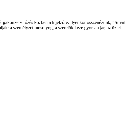
 spárgakonzerv főzés közben a kijelzőre. Ilyenkor összenézünk, “Smart
ják: a személyzet mosolyog, a szerelők keze gyorsan jár, az üzlet