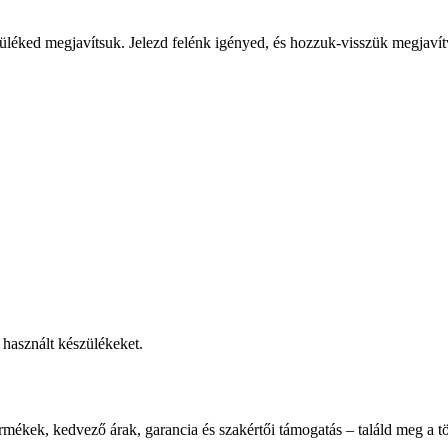
üléked megjavítsuk. Jelezd felénk igényed, és hozzuk-visszük megjavít
használt készülékeket.
rmékek, kedvező árak, garancia és szakértői támogatás – találd meg a tö