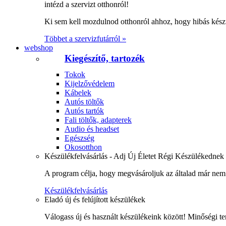
intézd a szervizt otthonról!
Ki sem kell mozdulnod otthonról ahhoz, hogy hibás kész
Többet a szervizfutárról »
webshop
Kiegészítő, tartozék
Tokok
Kijelzővédelem
Kábelek
Autós töltők
Autós tartók
Fali töltők, adapterek
Audio és headset
Egészség
Okosotthon
Készülékfelvásárlás - Adj Új Életet Régi Készülékednek
A program célja, hogy megvásároljuk az általad már nem 
Készülékfelvásárlás
Eladó új és felújított készülékek
Válogass új és használt készülékeink között! Minőségi te