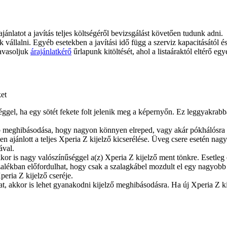
ajánlatot a javítás teljes költségéről bevizsgálást követően tudunk adni.
juk vállalni. Egyéb esetekben a javítási idő függ a szerviz kapacitásától 
javasoljuk
árajánlatkérő
űrlapunk kitöltését, ahol a listaáraktól eltérő egy
ket
séggel, ha egy sötét fekete folt jelenik meg a képernyőn. Ez leggyakra
bb meghibásodása, hogy nagyon könnyen elreped, vagy akár pókhálósra i
ősen ajánlott a teljes Xperia Z kijelző kicserélése. Üveg csere esetén na
ával.
akkor is nagy valószínűséggel a(z) Xperia Z kijelző ment tönkre. Esetleg
alékban előfordulhat, hogy csak a szalagkábel mozdult el egy nagyobb 
eria Z kijelző cseréje.
t, akkor is lehet gyanakodni kijelző meghibásodásra. Ha új Xperia Z ki