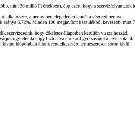
b, mint 30 millió Ft értékben), épp azért, hogy a szervizfolyamatok id
tt új alkatrészre, amennyiben elégedetlen lennél a végeredménnyel.
ink aránya 6,72%. Minden 100 megjavított készülékből kevesebb, mint 7
sztelik szervizeseink, hogy tökéletes állapotban kerüljön vissza hozzád.
juk ügyfeleinket, így biztosítva a rekord gyorsaságot a javításoknál.
l kívánt időpontban állunk rendelkezésére természetesen soron kívül.