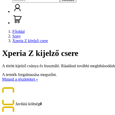
Főoldal
Sony
Xperia Z kijelző csere
Xperia Z kijelző csere
A törött kijelző csúnya és frusztráló. Ráadásul további meghibásodásh
A termék forgalmazása megszűnt.
Mutasd a részleteket »
Javítási költség
0