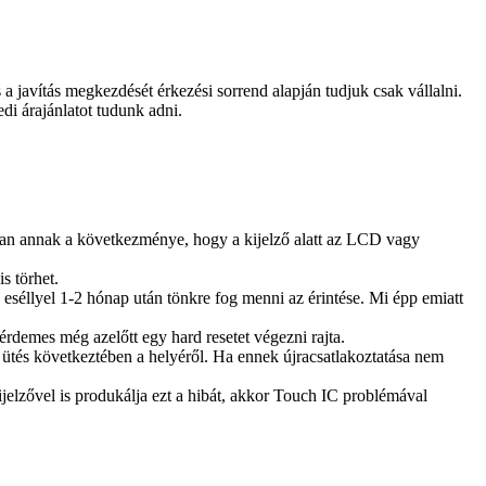
és a javítás megkezdését érkezési sorrend alapján tudjuk csak vállalni.
edi árajánlatot tudunk adni.
bban annak a következménye, hogy a kijelző alatt az LCD vagy
s törhet.
gy eséllyel 1-2 hónap után tönkre fog menni az érintése. Mi épp emiatt
 érdemes még azelőtt egy hard resetet végezni rajta.
ütés következtében a helyéről. Ha ennek újracsatlakoztatása nem
jelzővel is produkálja ezt a hibát, akkor Touch IC problémával