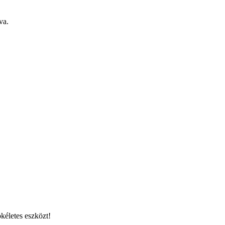
va.
kéletes eszközt!