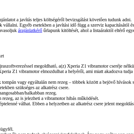
ajánlatot a javítás teljes költségéről bevizsgálást követően tudunk adni.
juk vállalni. Egyéb esetekben a javítási idő függ a szerviz kapacitásától 
javasoljuk
árajánlatkérő
űrlapunk kitöltését, ahol a listaáraktól eltérő egy
ket
jraszoftverezéssel megoldható, a(z) Xperia Z1 vibramotor cseréje nélkül
eria Z1 vibramotor elmozdulhat a helyéről, ami miatt akadozva tudja csak
k tompán vagy egyáltalán nem rezeg – többek között a bejövő hívások 
setekben szükséges az alkatrész csere.
 hangosabban/halkabban rezeg.
rezeg, az is jelezheti a vibramotor hibás működését.
telenné válhat. Ebben a helyzetben az alkatrész csere jelent megoldás
 ügyfél.