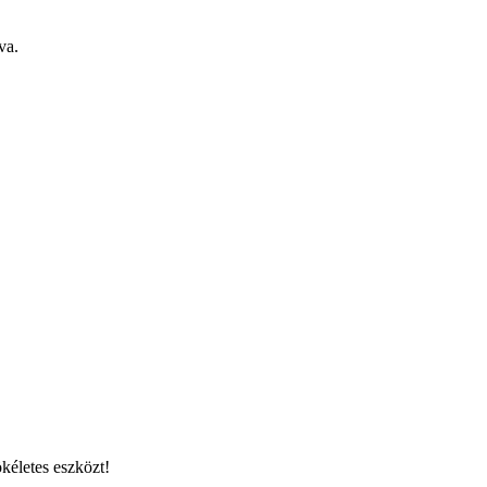
va.
kéletes eszközt!