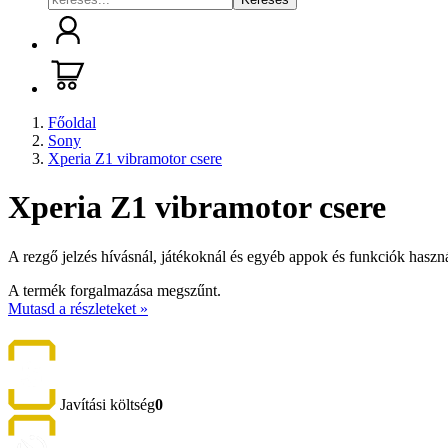
Főoldal
Sony
Xperia Z1 vibramotor csere
Xperia Z1 vibramotor csere
A rezgő jelzés hívásnál, játékoknál és egyéb appok és funkciók haszn
A termék forgalmazása megszűnt.
Mutasd a részleteket »
Javítási költség
0