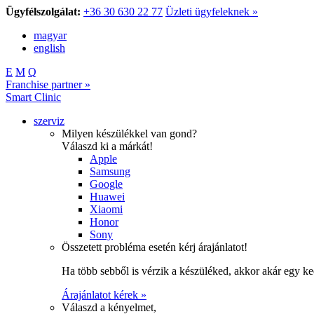
Ügyfélszolgálat:
+36 30 630 22 77
Üzleti ügyfeleknek »
magyar
english
E
M
Q
Franchise partner »
Smart Clinic
szerviz
Milyen készülékkel van gond?
Válaszd ki a márkát!
Apple
Samsung
Google
Huawei
Xiaomi
Honor
Sony
Összetett probléma esetén kérj árajánlatot!
Ha több sebből is vérzik a készüléked, akkor akár egy k
Árajánlatot kérek »
Válaszd a kényelmet,