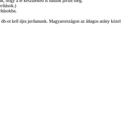
k, hogy a te készüléked is nálunk javult meg.
avítások.)
vításokba.
 db-ot kell újra javítanunk. Magyarországon az átlagos arány közel