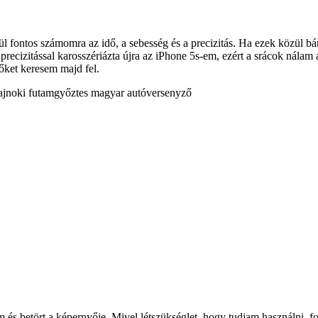
 fontos számomra az idő, a sebesség és a precizitás. Ha ezek közül bá
 precizitással karosszériázta újra az iPhone 5s-em, ezért a srácok nála
ket keresem majd fel.
bajnoki futamgyőztes magyar autóversenyző
m és betört a képernyője. Mivel létszükséglet, hogy tudjam használni