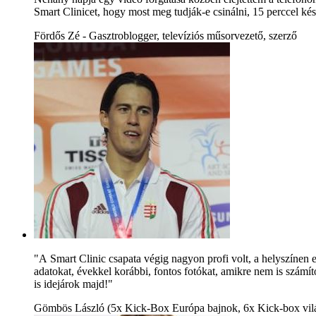
Smart Clinicet, hogy most meg tudják-e csinálni, 15 perccel kés
Fördős Zé - Gasztroblogger, televíziós műsorvezető, szerző
"A Smart Clinic csapata végig nagyon profi volt, a helyszínen eg
adatokat, évekkel korábbi, fontos fotókat, amikre nem is számí
is idejárok majd!"
Gömbös László (5x Kick-Box Európa bajnok, 6x Kick-box vil