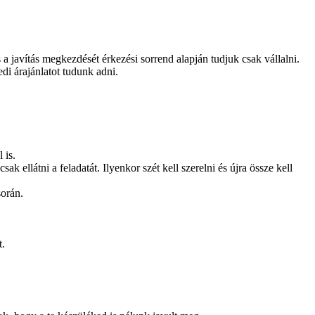
és a javítás megkezdését érkezési sorrend alapján tudjuk csak vállalni.
edi árajánlatot tudunk adni.
 is.
 ellátni a feladatát. Ilyenkor szét kell szerelni és újra össze kell
során.
t.