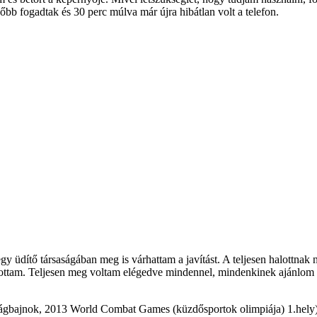
őbb fogadtak és 30 perc múlva már újra hibátlan volt a telefon.
y üdítő társaságában meg is várhattam a javítást. A teljesen halottnak n
tottam. Teljesen meg voltam elégedve mindennel, mindenkinek ajánlom is
ágbajnok, 2013 World Combat Games (küzdősportok olimpiája) 1.hely