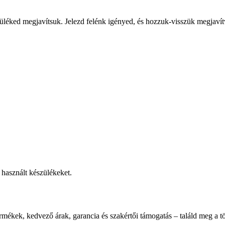
üléked megjavítsuk. Jelezd felénk igényed, és hozzuk-visszük megjavít
használt készülékeket.
rmékek, kedvező árak, garancia és szakértői támogatás – találd meg a tö