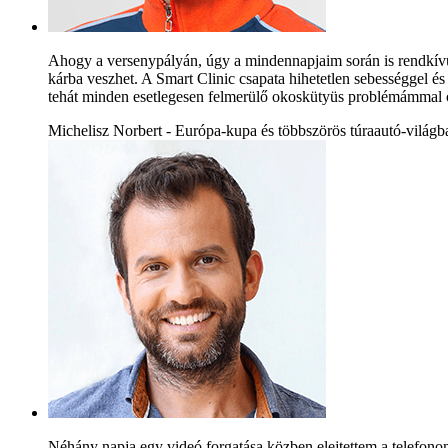
Ahogy a versenypályán, úgy a mindennapjaim során is rendkívül
kárba veszhet. A Smart Clinic csapata hihetetlen sebességgel és
tehát minden esetlegesen felmerülő okoskütyüs problémámmal ő
Michelisz Norbert - Európa-kupa és többszörös túraautó-világ
Néhány napja egy videó forgatása közben elejtettem a telefono