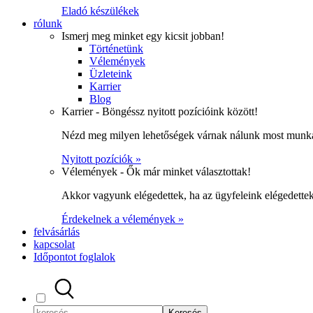
Eladó készülékek
rólunk
Ismerj meg minket egy kicsit jobban!
Történetünk
Vélemények
Üzleteink
Karrier
Blog
Karrier - Böngéssz nyitott pozícióink között!
Nézd meg milyen lehetőségek várnak nálunk most munka
Nyitott pozíciók »
Vélemények - Ők már minket választottak!
Akkor vagyunk elégedettek, ha az ügyfeleink elégedett
Érdekelnek a vélemények »
felvásárlás
kapcsolat
Időpontot foglalok
Keresés