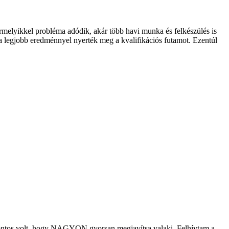
rmelyikkel probléma adódik, akár több havi munka és felkészülés is
m a legjobb eredménnyel nyerték meg a kvalifikációs futamot. Ezentúl
, fontos volt, hogy NAGYON gyorsan megjavítsa valaki. Felhívtam a