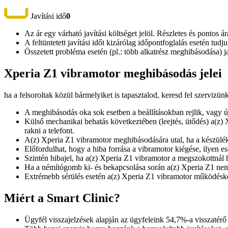
Javítási idő
0
Az ár egy várható javítási költséget jelöl. Részletes és pontos ár
A feltüntetett javítási időt kizárólag időpontfoglalás esetén tud
Összetett probléma esetén (pl.: több alkatrész meghibásodása) 
Xperia Z1 vibramotor meghibásodás jelei
ha a felsoroltak közül bármelyiket is tapasztalod, keresd fel szervizün
A meghibásodás oka sok esetben a beállításokban rejlik, vagy ú
Külső mechanikai behatás következtében (leejtés, ütődés) a(z) Xp
rakni a telefont.
A(z) Xperia Z1 vibramotor meghibásodására utal, ha a készülé
Előfordulhat, hogy a hiba forrása a vibramotor kiégése, ilyen e
Szintén hibajel, ha a(z) Xperia Z1 vibramotor a megszokottnál
Ha a némítógomb ki- és bekapcsolása során a(z) Xperia Z1 nem 
Extrémebb sérülés esetén a(z) Xperia Z1 vibramotor működéskép
Miért a Smart Clinic?
Ügyfél visszajelzések alapján az ügyfeleink 54,7%-a visszatérő