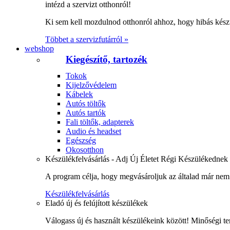
intézd a szervizt otthonról!
Ki sem kell mozdulnod otthonról ahhoz, hogy hibás kész
Többet a szervizfutárról »
webshop
Kiegészítő, tartozék
Tokok
Kijelzővédelem
Kábelek
Autós töltők
Autós tartók
Fali töltők, adapterek
Audio és headset
Egészség
Okosotthon
Készülékfelvásárlás - Adj Új Életet Régi Készülékednek
A program célja, hogy megvásároljuk az általad már nem 
Készülékfelvásárlás
Eladó új és felújított készülékek
Válogass új és használt készülékeink között! Minőségi te