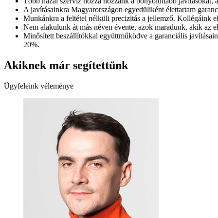
Több hazai szerviz hozza hozzánk a bonyolultabb javításokat, 
A javításainkra Magyarországon egyedüliként élettartam garanciát
Munkánkra a feltétel nélküli precizitás a jellemző. Kollégáink e
Nem alakulunk át más néven évente, azok maradunk, akik az e
Minősített beszállítókkal együttműködve a garanciális javítása
20%.
Akiknek már segítettünk
Ügyfeleink véleménye