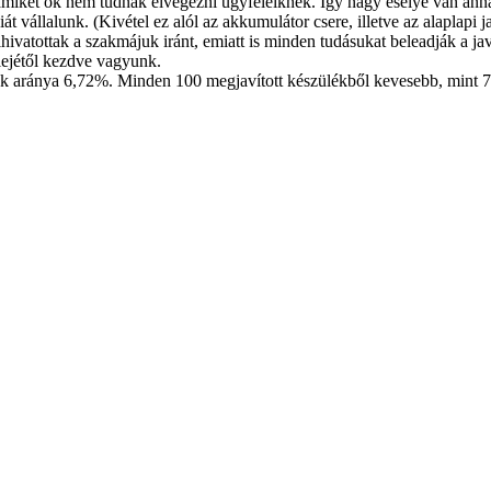
amiket ők nem tudnak elvégezni ügyfeleiknek. Így nagy esélye van anna
 vállalunk. (Kivétel ez alól az akkumulátor csere, illetve az alaplapi j
lhivatottak a szakmájuk iránt, emiatt is minden tudásukat beleadják a ja
lejétől kezdve vagyunk.
ink aránya 6,72%. Minden 100 megjavított készülékből kevesebb, mint 7