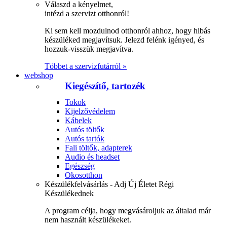
Válaszd a kényelmet,
intézd a szervizt otthonról!
Ki sem kell mozdulnod otthonról ahhoz, hogy hibás
készüléked megjavítsuk. Jelezd felénk igényed, és
hozzuk-visszük megjavítva.
Többet a szervizfutárról »
webshop
Kiegészítő, tartozék
Tokok
Kijelzővédelem
Kábelek
Autós töltők
Autós tartók
Fali töltők, adapterek
Audio és headset
Egészség
Okosotthon
Készülékfelvásárlás - Adj Új Életet Régi
Készülékednek
A program célja, hogy megvásároljuk az általad már
nem használt készülékeket.