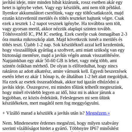
javítási ideje, mire minden hibát kizárunk, rossz esetben akár egy
hetet is igénybe vehet. Vagy egy készülék, ami nem tölt például.
Ilyenkor akkumulátort cserélünk, vagy egy töltőcsatlakozót, majd
ezután közvetlenül merülés és töltés teszteket hajtunk végre. Csak
ezek a tesztek 1-2 napot vesznek igénybe. Ha továbbra sem tölt,
vagy gyorsan merül, akkor nézzük alaplapi szinten tovább.
Töltésvezérlő IC, PM IC esetleg. Ezek cseréje csak önmagában 2-3
óra munka mikroszkóp alatt. Majd következik ismét a merülés és
töltés teszt. Újabb 1-2 nap. Sok készüléknél azzal kell kezdenünk,
hogy visszaállítjuk gyárilag a szoftvert, ami miatt szükség van egy
biztonsági mentésre, majd a javítás végén annak visszatöltésére.
Napjainkban egy akár 50-60 GB is lehet, vagy még több, ami
szintén órákban mérhető. De olyan is előfordulhat, hogy nincs
raktáron az adott alkatrész, amire várnunk kell. Egyedi beszerzések
esetén lehet ez akár 1 hónap is, de általában 1-2 hét alatt megoldjuk.
Ha ezek az esetek összeadódnak, akkor tud igazán elhúzódni a
javítás ideje. Összegezve, mi minden tőlünk telhetőt megteszünk,
hogy minél rövidebb legyen az idő, hisz mi is akkor járunk a
legjobban, ez közös érdekünk. Feleslegesen mi sem ülünk
készülékeken, mert magától nem fog meggyógyulni.
+
Vízálló marad a készülék a javítás után is?
Megnézem »
Nem. Mindenesetre érdemes megnézni, hogy milyen szabvány
szerinti vízállóságot hirdet a gyártó. Többnyire IP67 minősítést