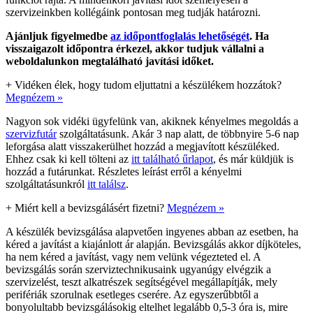
szervizeinkben kollégáink pontosan meg tudják határozni.
Ajánljuk figyelmedbe
az időpontfoglalás lehetőségét
. Ha
visszaigazolt időpontra érkezel, akkor tudjuk vállalni a
weboldalunkon megtalálható javítási időket.
+
Vidéken élek, hogy tudom eljuttatni a készülékem hozzátok?
Megnézem »
Nagyon sok vidéki ügyfelünk van, akiknek kényelmes megoldás a
szervizfutár
szolgáltatásunk. Akár 3 nap alatt, de többnyire 5-6 nap
leforgása alatt visszakerülhet hozzád a megjavított készüléked.
Ehhez csak ki kell tölteni az
itt található űrlapot
, és már küldjük is
hozzád a futárunkat. Részletes leírást erről a kényelmi
szolgáltatásunkról
itt találsz
.
+
Miért kell a bevizsgálásért fizetni?
Megnézem »
A készülék bevizsgálása alapvetően ingyenes abban az esetben, ha
kéred a javítást a kiajánlott ár alapján. Bevizsgálás akkor díjköteles,
ha nem kéred a javítást, vagy nem velünk végezteted el. A
bevizsgálás során szerviztechnikusaink ugyanúgy elvégzik a
szervizelést, teszt alkatrészek segítségével megállapítják, mely
perifériák szorulnak esetleges cserére. Az egyszerűbbtől a
bonyolultabb bevizsgálásokig eltelhet legalább 0,5-3 óra is, mire