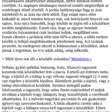
folyadékkáros alkatrészeket áttakarítjuk, illetve indokolt esetben
cseréljük. Az alaplapot ultrahangos mosóval szintén megtisztítjuk az
oxidrétegek döntő részétől. A javítás hatékonysága függ az ázás
mértékétől és az ázás óta eltelt időtől. Épp emiatt nincs előre
kalkulált ár, mivel minden helyzet más, sok befolyásoló tényező van
sajnos. Arra sincs biztosíték, hogy később ne jöjjön elő a készüléken
további meghibásodás. Ennek oka, hogy az egyszer beindult
oxidációs folyamatokat csak lassítani tudjuk, megállítani nem.
Ennek ellenére a javítások több mint 60%-a sikeres, a többi esetben
később is fellépő meghibásodások jelenhetnek meg. Azt szoktuk
javasolni, ha esetlegesen sikerül is feltámasztani a készüléket, akkor
járnak a legjobban, ha el is adják addig, amíg működik.
+
Miért ilyen sok idő a készülék száradása?
Megnézem »
Néhány gyártó (például Samsung, Sony, Huawei) ragasztott
konstrukciójú készülékeket dob a piacra. Ezekről azt érdemes tudni,
hogy a kijelző és a hátlap is egy vékony ragasztó réteggel (2-3 mm)
van rögzítve a készülék házához. Bármilyen javítás a kijelző, vagy a
hátlap eltávolításával kezdődik. Ilyenkor melegítő padon
felolvasztjuk a ragasztót, hogy utána finom eszközökkel el tudjuk
távolítani a kijelzőt (vagy hátlapot), hogy hozzáférjünk a cserélendő
alkatrészhez. Ez a művelet nagyfokú precizitást és sok gyakorlatot
igényel egy szerviztechnikustól. A hibás alkatrész cseréje után a
kijelzőt vagy a hátlapot vissza kell ragasztani a készülékbe. Ehhez