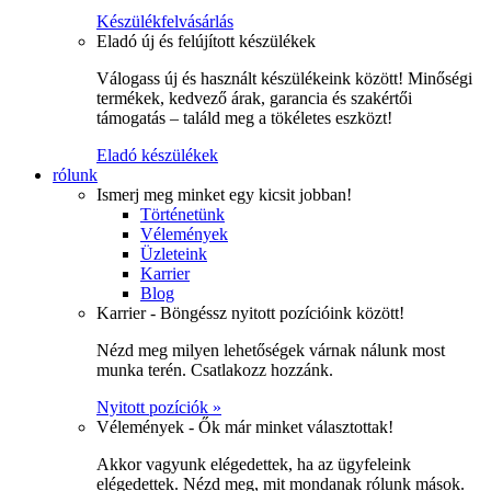
Készülékfelvásárlás
Eladó új és felújított készülékek
Válogass új és használt készülékeink között! Minőségi
termékek, kedvező árak, garancia és szakértői
támogatás – találd meg a tökéletes eszközt!
Eladó készülékek
rólunk
Ismerj meg minket egy kicsit jobban!
Történetünk
Vélemények
Üzleteink
Karrier
Blog
Karrier - Böngéssz nyitott pozícióink között!
Nézd meg milyen lehetőségek várnak nálunk most
munka terén. Csatlakozz hozzánk.
Nyitott pozíciók »
Vélemények - Ők már minket választottak!
Akkor vagyunk elégedettek, ha az ügyfeleink
elégedettek. Nézd meg, mit mondanak rólunk mások.