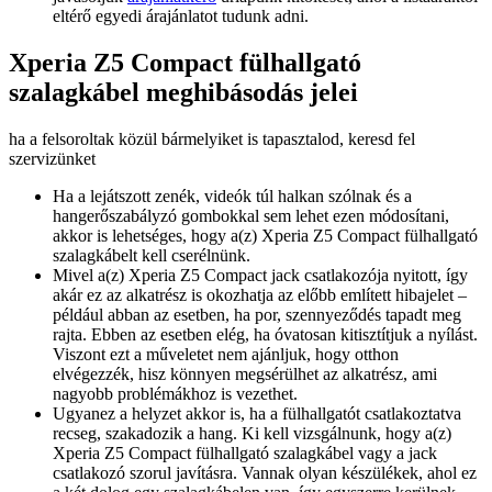
eltérő egyedi árajánlatot tudunk adni.
Xperia Z5 Compact fülhallgató
szalagkábel meghibásodás jelei
ha a felsoroltak közül bármelyiket is tapasztalod, keresd fel
szervizünket
Ha a lejátszott zenék, videók túl halkan szólnak és a
hangerőszabályzó gombokkal sem lehet ezen módosítani,
akkor is lehetséges, hogy a(z) Xperia Z5 Compact fülhallgató
szalagkábelt kell cserélnünk.
Mivel a(z) Xperia Z5 Compact jack csatlakozója nyitott, így
akár ez az alkatrész is okozhatja az előbb említett hibajelet –
például abban az esetben, ha por, szennyeződés tapadt meg
rajta. Ebben az esetben elég, ha óvatosan kitisztítjuk a nyílást.
Viszont ezt a műveletet nem ajánljuk, hogy otthon
elvégezzék, hisz könnyen megsérülhet az alkatrész, ami
nagyobb problémákhoz is vezethet.
Ugyanez a helyzet akkor is, ha a fülhallgatót csatlakoztatva
recseg, szakadozik a hang. Ki kell vizsgálnunk, hogy a(z)
Xperia Z5 Compact fülhallgató szalagkábel vagy a jack
csatlakozó szorul javításra. Vannak olyan készülékek, ahol ez