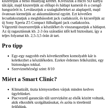
kiszereljük a belső műanyag keretet. Kivesszük a micro SD kártya
tálcáját, majd kiszereljük az előlapi és hátlapi kamerát és a csengő
hangszórót is. Leválasztjuk a szalagkábeleket az alaplapról, majd
óvatosan kiemeljük az akkumulátorral együtt. Ezt követően
lecsatlakoztatjuk a meghibásodott jack csatlakozót, és kicseréljük az
új Sony Xperia Z5 Compact fülhallgató jack csatlakozóra.
Végezetül összeszereljük a készüléket és visszaragasztjuk a hátlapot.
Az új ragasztásnak kb. 2-3 óra száradási időt kell biztosítani, így a
teljes folyamat kb. 2,5-3,5 órán át tart.
Pro tipp
Egy-egy nagyobb esés következtében komolyabb kár is
keletkezhet a készülékeden. Ezekre érdemes felkészülni, egy
biztonságos tokkal.
Szerviznehézségi szint: 8/10
Miért a Smart Clinic?
Klimatizált, tiszta környezetben várjuk minden kedves
ügyfelünket.
Piacvezető garancián túli szervizként az elsők között voltunk,
akik elkezdték szolgáltatásukat, és azóta is töretlenül
fejlődünk.