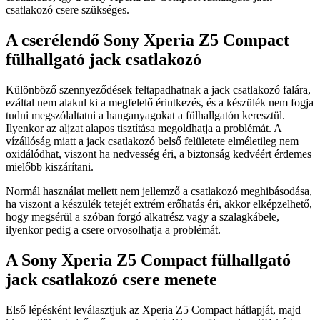
csatlakozó csere szükséges.
A cserélendő Sony Xperia Z5 Compact
fülhallgató jack csatlakozó
Különböző szennyeződések feltapadhatnak a jack csatlakozó falára,
ezáltal nem alakul ki a megfelelő érintkezés, és a készülék nem fogja
tudni megszólaltatni a hanganyagokat a fülhallgatón keresztül.
Ilyenkor az aljzat alapos tisztítása megoldhatja a problémát. A
vízállóság miatt a jack csatlakozó belső felületete elméletileg nem
oxidálódhat, viszont ha nedvesség éri, a biztonság kedvéért érdemes
mielőbb kiszárítani.
Normál használat mellett nem jellemző a csatlakozó meghibásodása,
ha viszont a készülék tetejét extrém erőhatás éri, akkor elképzelhető,
hogy megsérül a szóban forgó alkatrész vagy a szalagkábele,
ilyenkor pedig a csere orvosolhatja a problémát.
A Sony Xperia Z5 Compact fülhallgató
jack csatlakozó csere menete
Első lépésként leválasztjuk az Xperia Z5 Compact hátlapját, majd