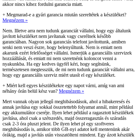
akkor nincs kihez fordulni garancia miatt.
+
Megmarad-e a gyári garancia miután szereltétek a készüléket?
Megnézem »
Nem. Illetve arra nem tudunk garanciát vállalni, hogy egy általunk
javított készüléket nem javítanak vagy cserélnek később
garanciában. Nagyon sok garanciás telefont javítottunk, amiben
senki nem veszi észre, hogy belenyúltunk. Nem is emiatt nem
akarunk ezért felelősséget vállalni. Ismerjük a garanciális szervizek
hozzáállását, és emiatt mi nem szeretnénk koloncot venni a
nyakunkba. Ha egy kedves ügyfél kéri, hogy segítsünk,
természetesen megtesszük, de mi nem tudunk garanciát vállalni arra,
hogy egy garanciális szerviz miért utasít el egy készüléket.
+
Miért kell egyes készülékekre egy napot várni, amíg van ami
néhány órán belül kész van?
Megnézem »
Mert vannak olyan jellegű meghibásodások, ahol a hibakeresés és
annak javítása egy sokkal összetettebb folyamat annál, mint például
egy akkumulátor cseréje. Ilyen lehet például a ragasztott készülékek
javítása, ahol csak a szétszedés, majd összeragasztás és száradás
csak 2-3 óra pluszt jelent. De ilyen lehet pl egy szoftveres
meghibásodás is, amikor több GB-nyi adatot kell mentenünk akár
órákig, majd a javítás után visszatölteni mindent. Egy ázott készülék