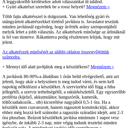
A leggyakoribb kérdésekre adott válaszainkat itt találod.
+
Gyári alkatrészt szereltek be a rossz helyett?
Megnézem »
Több fajta alkatrésszel is dolgozunk. Van lehetőség gyári és
utángyártott alkatrészekkel történő javításra is. Javaslatot teszünk
minden javításnál egyénileg, hogy ár/érték arány szempontjából
melyik lehet a jobb választás. Az alkatrészek minősége az árlistáknál
is fel van tüntetve. Rákattintva pedig részletesen leírjuk, hogy mit
jelent.
Az alkatrészek minőségét az alábbi oldalon összegyűjtöttük
számodra.
+
Mennyi idő alatt javítjátok meg a készülékem?
Megnézem »
A javítások 80-90%-a általában 1 órán belül elvégezhető, ami azt
jelenti, hogy akár a helyszínen is meg tudod várni, és nem kell
napokig nélkülözni a készüléket. A szervizelési idő függ a hiba
jellegétől, a szerviz terheltségétől, a raktárkészlettől. Egy egyszerűbb
periféria (kijelző, akkumulátor, hangszórók, kamerák,
töltőcsatlakozók... stb) kicserélése nagyjából 0,5-1 óra. Ha a
készülék nem csavarozott, hanem ragasztott konstrukciójú, akkor
ehhez még hozzá kell számolni a ragasztás száradási idejét, ami 2-3
óra pluszban. Beázott készülékek javítása minimum 1 napot vesz
igénybe, de inkább 2-3 nap, mire végig tudunk tesztelni minden
funkciót rajta. A mindenkori javítási időt személyesen a