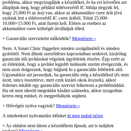
probléma, akkor megvizsgáljuk a készüléket, és ha ezt követően azt
állapítjuk meg, hogy például töltésvezérlő IC hibája (tegyük fel,
hogy 25.000 Ft az ára) van, akkor az akkumulátor csere árát jóvá
szoktuk írni a töltésvezérlő IC csere árából. Tehát 25.000-
10.000=15.000 Ft, amit fizetni kell. Ebben az esetben az
akkumulátor csere költségét átvállaljuk tőled.
+
Garanciális szervizként működtök?
Megnézem »
Nem. A Smart Clinic független minden szolgáltatótól és minden
gyártótól. Nem állunk szerződéses kapcsolatban senkivel, kizárólag
garancián túli javításokat végzünk ügyfeleink részére. Épp ezért az
az érdekünk, hogy a javítást legjobb tudásunk szerint elvégezzük, és
nem azon dolgozunk, hogy bújjunk ki a garanciális feltételek alól.
Ugyanakkor azt javasoljuk, ha garanciális még a készüléked (és nem
ázott, nincs összetörve, mert ezek kizáró okok lesznek), akkor
érdemes inkább egy garanciális szervizt felkeresni a problémáddal.
Ha ott nem sikerül megoldást kínálni számodra, akkor nyugodtan
keress meg minket, és megpróbálunk segíteni.
+
Hétvégén nyitva vagytok?
Megnézem »
A mindenkori nyitvatartási időnket
itt meg tudod nézni
.
+
Az oldalon nem látom a készülékem típusát, azt is tudjátok
javítani?
Megnézem »