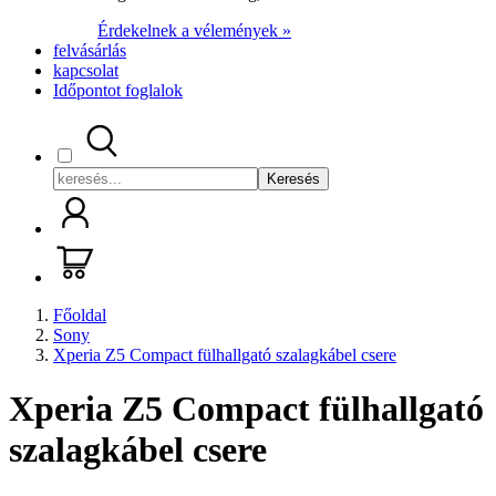
Érdekelnek a vélemények »
felvásárlás
kapcsolat
Időpontot foglalok
Keresés
Főoldal
Sony
Xperia Z5 Compact fülhallgató szalagkábel csere
Xperia Z5 Compact fülhallgató
szalagkábel csere