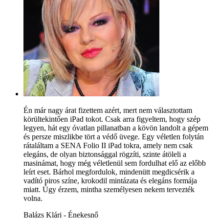
Én már nagy árat fizettem azért, mert nem választottam
körültekintően iPad tokot. Csak arra figyeltem, hogy szép
legyen, hát egy óvatlan pillanatban a kövön landolt a gépem
és persze miszlikbe tört a védő üvege. Egy véletlen folytán
rátaláltam a SENA Folio II iPad tokra, amely nem csak
elegáns, de olyan biztonsággal rögzíti, szinte átöleli a
masinámat, hogy még véletlenül sem fordulhat elő az előbb
leírt eset. Bárhol megfordulok, mindenütt megdicsérik a
vadító piros színe, krokodil mintázata és elegáns formája
miatt. Úgy érzem, mintha személyesen nekem tervezték
volna.
Balázs Klári - Énekesnő