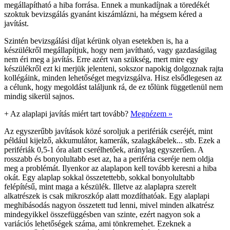
megállapítható a hiba forrása. Ennek a munkadíjnak a töredékét
szoktuk bevizsgálás gyanánt kiszámlázni, ha mégsem kéred a
javítást.
Szintén bevizsgálási díjat kérünk olyan esetekben is, ha a
készülékről megállapítjuk, hogy nem javítható, vagy gazdaságilag
nem éri meg a javítás. Erre azért van szükség, mert mire egy
készülékről ezt ki merjük jelenteni, sokszor napokig dolgoznak rajta
kollégáink, minden lehetőséget megvizsgálva. Hisz elsődlegesen az
a célunk, hogy megoldást találjunk rá, de ez tőlünk függetlenül nem
mindig sikerül sajnos.
+
Az alaplapi javítás miért tart tovább?
Megnézem »
Az egyszerűbb javítások közé soroljuk a perifériák cseréjét, mint
például kijelző, akkumulátor, kamerák, szalagkábelek... stb. Ezek a
perifériák 0,5-1 óra alatt cserélhetőek, aránylag egyszerűen. A
rosszabb és bonyolultabb eset az, ha a periféria cseréje nem oldja
meg a problémát. Ilyenkor az alaplapon kell tovább keresni a hiba
okát. Egy alaplap sokkal összetettebb, sokkal bonyolultabb
felépítésű, mint maga a készülék. Illetve az alaplapra szerelt
alkatrészek is csak mikroszkóp alatt mozdíthatóak. Egy alaplapi
meghibásodás nagyon összetett tud lenni, mivel minden alkatrész
mindegyikkel összefüggésben van szinte, ezért nagyon sok a
variációs lehetőségek száma, ami tönkremehet. Ezeknek a