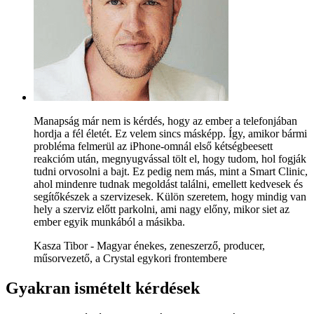
Manapság már nem is kérdés, hogy az ember a telefonjában
hordja a fél életét. Ez velem sincs másképp. Így, amikor bármi
probléma felmerül az iPhone-omnál első kétségbeesett
reakcióm után, megnyugvással tölt el, hogy tudom, hol fogják
tudni orvosolni a bajt. Ez pedig nem más, mint a Smart Clinic,
ahol mindenre tudnak megoldást találni, emellett kedvesek és
segítőkészek a szervizesek. Külön szeretem, hogy mindig van
hely a szerviz előtt parkolni, ami nagy előny, mikor siet az
ember egyik munkából a másikba.
Kasza Tibor - Magyar énekes, zeneszerző, producer,
műsorvezető, a Crystal egykori frontembere
Gyakran ismételt kérdések