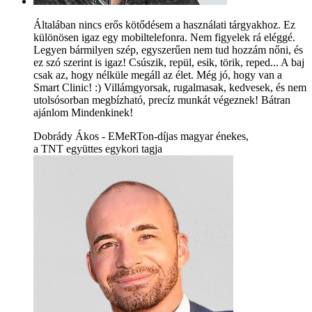
Általában nincs erős kötődésem a használati tárgyakhoz. Ez
különösen igaz egy mobiltelefonra. Nem figyelek rá eléggé.
Legyen bármilyen szép, egyszerűen nem tud hozzám nőni, és
ez szó szerint is igaz! Csúszik, repül, esik, törik, reped... A baj
csak az, hogy nélküle megáll az élet. Még jó, hogy van a
Smart Clinic! :) Villámgyorsak, rugalmasak, kedvesek, és nem
utolsósorban megbízható, precíz munkát végeznek! Bátran
ajánlom Mindenkinek!
Dobrády Ákos - EMeRTon-díjas magyar énekes,
a TNT együttes egykori tagja