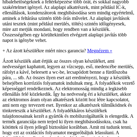
hibalehetőségeknek a feltérképezése több órát, és sokkal nagyobb
szakértelmet igényel. Az alaplapi alkatrészek, mint például IC-k,
ellenállások, kondenzátorok meghibásodása sem mindig egyértelmű,
aminek a feltárása szintén több órás művelet. Az alaplapi javítások
utáni tesztek (mint például merülés, töltés) szintén időigényesek,
mire azt merjük mondani, hogy rendben van a készülék.
Összességében egy körültekintően elvégzett alaplapi javítás több
napot is igénybe vehet.
+
Az ázott készülékre miért nincs garancia?
Megnézem »
Ázott készülék alatt értjük az összes olyan készüléket, ami
nedvességet kaphatott, legyen az vízcsepp, eső, medencébe merülés,
ráfolyt a kávé, beleesett a wc-be, lecsapódott benne a fürdőszoba
pára, ... stb. Az összes ilyen eset azt eredményezi, hogy a készülék
belsejében korróziós folyamatok indulnak meg. A folyadékok vezető
képességgel rendelkeznek. Az elektromosság mindig a legkisebb
ellenállás felé közlekedik. Így ha nedvesség éri a készüléket, akkor
az elektromos áram olyan alkatrészek között hoz létre kapcsolatot,
ami nem egy tervezett eset. Ilyenkor az alkatrészek túlműködnek és
tönkreteszik a készüléket. A folyadékkáros készülékek
tulajdonosainak kezét a gyártók és mobilszolgáltatók is elengedik. A
termék garanciája nem terjed ki ilyen meghibásodásokra, csak ha
kötöttek rá ilyen jellegű biztosítást korábban. Amit mi tudunk tenni,
hogy ezt az oxidációs folyamatot megpróbáljuk lelassítani. A