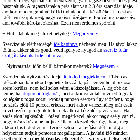
többnyire egy speciális felületkezelőt, gyári ragasztócsíkokat és prést
használunk. A ragasztásnak a prés alatt van 2-3 óra száradási ideje,
amikor minden gond nélkül ki tudjuk adni a készüléket. Ha ezt az
időt nem várjuk meg, nagy valószínűséggel el fog válni a ragasztás,
ami további károkat okozhat. Ezen nem érdemes spórolni.
+
Hol talállak meg titeket helyileg?
Megnézem »
Szervizeink elérhetőségét
ide kattintva
nézheted meg. Ha távol laksz
tőlünk, akkor sincs gond, vedd igénybe nyugodtan
szerviz futár
szolgáltatásunkat ide kattintva
.
+
Nyitvatartási időn belül bármikor mehetek?
Megnézem »
Szervizeink nyitvatartási idejét
itt tudod megtekinteni
. Ebben az
időszakban bármikor bejöhetsz hozzánk, pár percen belül biztosan
sorra kerülsz, nem kell sokat várni a kiszolgálásra. A legjobb az
lenne, ha
időpontot foglalnál
, mert akkor garantáltan veled fognak
kollégáink foglalkozni. Próbálj minden esetben úgy időzíteni, hogy
ne zárás előtt 10 perccel érkezz, mert akkor valószínűleg már csak
következő nap fogunk tudni nekiállni a készülék javításának. Ha
zárás előtt legkésőbb 1 órával megérkezel, akkor nagy esély van rá,
hogy még zárásig be tudjuk vállalni a készüléket úgy, hogy még
akkor el is tudod vinni. Természetesen a javítási időt mindig a
helyszínen tudjuk pontosan megállapítani. A javítási idő minden
esetben függ a meghibásodás jellegétől és a szerviz terheltségétől.