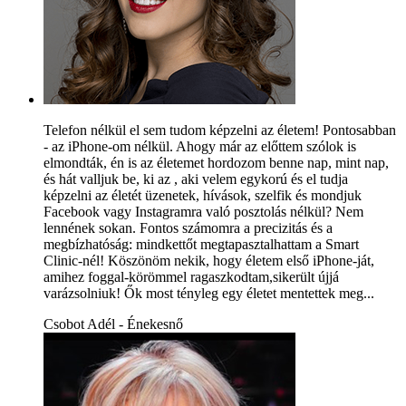
Telefon nélkül el sem tudom képzelni az életem! Pontosabban
- az iPhone-om nélkül. Ahogy már az előttem szólok is
elmondták, én is az életemet hordozom benne nap, mint nap,
és hát valljuk be, ki az , aki velem egykorú és el tudja
képzelni az életét üzenetek, hívások, szelfik és mondjuk
Facebook vagy Instagramra való posztolás nélkül? Nem
lennének sokan. Fontos számomra a precizitás és a
megbízhatóság: mindkettőt megtapasztalhattam a Smart
Clinic-nél! Köszönöm nekik, hogy életem első iPhone-ját,
amihez foggal-körömmel ragaszkodtam,sikerült újjá
varázsolniuk! Ők most tényleg egy életet mentettek meg...
Csobot Adél - Énekesnő