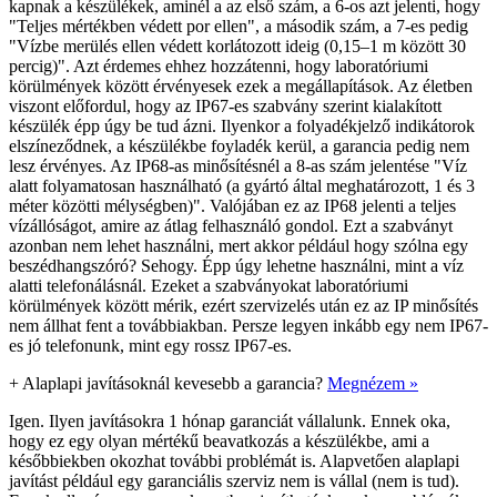
kapnak a készülékek, aminél a az első szám, a 6-os azt jelenti, hogy
"Teljes mértékben védett por ellen", a második szám, a 7-es pedig
"Vízbe merülés ellen védett korlátozott ideig (0,15–1 m között 30
percig)". Azt érdemes ehhez hozzátenni, hogy laboratóriumi
körülmények között érvényesek ezek a megállapítások. Az életben
viszont előfordul, hogy az IP67-es szabvány szerint kialakított
készülék épp úgy be tud ázni. Ilyenkor a folyadékjelző indikátorok
elszíneződnek, a készülékbe foyladék kerül, a garancia pedig nem
lesz érvényes. Az IP68-as minősítésnél a 8-as szám jelentése "Víz
alatt folyamatosan használható (a gyártó által meghatározott, 1 és 3
méter közötti mélységben)". Valójában ez az IP68 jelenti a teljes
vízállóságot, amire az átlag felhasználó gondol. Ezt a szabványt
azonban nem lehet használni, mert akkor például hogy szólna egy
beszédhangszóró? Sehogy. Épp úgy lehetne használni, mint a víz
alatti telefonálásnál. Ezeket a szabványokat laboratóriumi
körülmények között mérik, ezért szervizelés után ez az IP minősítés
nem állhat fent a továbbiakban. Persze legyen inkább egy nem IP67-
es jó telefonunk, mint egy rossz IP67-es.
+
Alaplapi javításoknál kevesebb a garancia?
Megnézem »
Igen. Ilyen javításokra 1 hónap garanciát vállalunk. Ennek oka,
hogy ez egy olyan mértékű beavatkozás a készülékbe, ami a
későbbiekben okozhat további problémát is. Alapvetően alaplapi
javítást például egy garanciális szerviz nem is vállal (nem is tud).