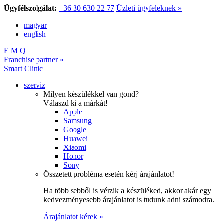
Ügyfélszolgálat:
+36 30 630 22 77
Üzleti ügyfeleknek »
magyar
english
E
M
Q
Franchise partner »
Smart Clinic
szerviz
Milyen készülékkel van gond?
Válaszd ki a márkát!
Apple
Samsung
Google
Huawei
Xiaomi
Honor
Sony
Összetett probléma esetén kérj árajánlatot!
Ha több sebből is vérzik a készüléked, akkor akár egy
kedvezményesebb árajánlatot is tudunk adni számodra.
Árajánlatot kérek »