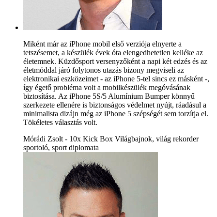
Miként már az iPhone mobil első verziója elnyerte a
tetszésemet, a készülék évek óta elengedhetetlen kelléke az
életemnek. Küzdősport versenyzőként a napi két edzés és az
életmóddal járó folytonos utazás bizony megviseli az
elektronikai eszközeimet - az iPhone 5-tel sincs ez másként -,
így égető probléma volt a mobilkészülék megóvásának
biztosítása. Az iPhone 5S/5 Alumínium Bumper könnyű
szerkezete ellenére is biztonságos védelmet nyújt, ráadásul a
minimalista dizájn még az iPhone 5 szépségét sem torzítja el.
Tökéletes választás volt.
Mórádi Zsolt - 10x Kick Box Világbajnok, világ rekorder
sportoló, sport diplomata