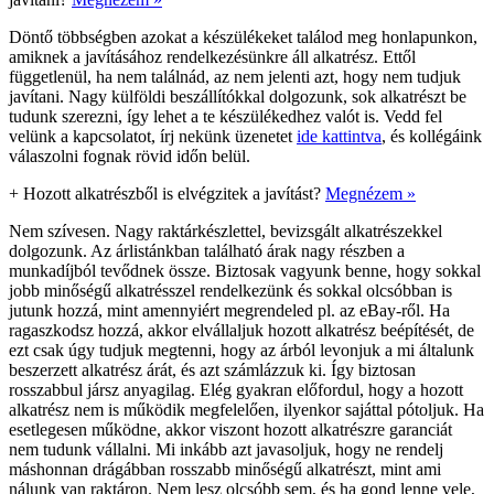
Döntő többségben azokat a készülékeket találod meg honlapunkon,
amiknek a javításához rendelkezésünkre áll alkatrész. Ettől
függetlenül, ha nem találnád, az nem jelenti azt, hogy nem tudjuk
javítani. Nagy külföldi beszállítókkal dolgozunk, sok alkatrészt be
tudunk szerezni, így lehet a te készülékedhez valót is. Vedd fel
velünk a kapcsolatot, írj nekünk üzenetet
ide kattintva
, és kollégáink
válaszolni fognak rövid időn belül.
+
Hozott alkatrészből is elvégzitek a javítást?
Megnézem »
Nem szívesen. Nagy raktárkészlettel, bevizsgált alkatrészekkel
dolgozunk. Az árlistánkban található árak nagy részben a
munkadíjból tevődnek össze. Biztosak vagyunk benne, hogy sokkal
jobb minőségű alkatrésszel rendelkezünk és sokkal olcsóbban is
jutunk hozzá, mint amennyiért megrendeled pl. az eBay-ről. Ha
ragaszkodsz hozzá, akkor elvállaljuk hozott alkatrész beépítését, de
ezt csak úgy tudjuk megtenni, hogy az árból levonjuk a mi általunk
beszerzett alkatrész árát, és azt számlázzuk ki. Így biztosan
rosszabbul jársz anyagilag. Elég gyakran előfordul, hogy a hozott
alkatrész nem is működik megfelelően, ilyenkor sajáttal pótoljuk. Ha
esetlegesen működne, akkor viszont hozott alkatrészre garanciát
nem tudunk vállalni. Mi inkább azt javasoljuk, hogy ne rendelj
máshonnan drágábban rosszabb minőségű alkatrészt, mint ami
nálunk van raktáron. Nem lesz olcsóbb sem, és ha gond lenne vele,