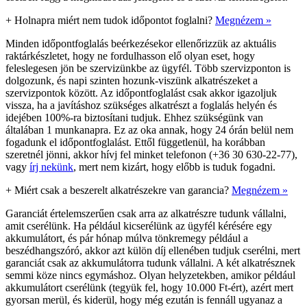
+
Holnapra miért nem tudok időpontot foglalni?
Megnézem »
Minden időpontfoglalás beérkezésekor ellenőrizzük az aktuális
raktárkészletet, hogy ne fordulhasson elő olyan eset, hogy
feleslegesen jön be szervizünkbe az ügyfél. Több szervizponton is
dolgozunk, és napi szinten hozunk-viszünk alkatrészeket a
szervizpontok között. Az időpontfoglalást csak akkor igazoljuk
vissza, ha a javításhoz szükséges alkatrészt a foglalás helyén és
idejében 100%-ra biztosítani tudjuk. Ehhez szükségünk van
általában 1 munkanapra. Ez az oka annak, hogy 24 órán belül nem
fogadunk el időpontfoglalást. Ettől függetlenül, ha korábban
szeretnél jönni, akkor hívj fel minket telefonon (+36 30 630-22-77),
vagy
írj nekünk
, mert nem kizárt, hogy előbb is tuduk fogadni.
+
Miért csak a beszerelt alkatrészekre van garancia?
Megnézem »
Garanciát értelemszerűen csak arra az alkatrészre tudunk vállalni,
amit cserélünk. Ha például kicserélünk az ügyfél kérésére egy
akkumulátort, és pár hónap múlva tönkremegy például a
beszédhangszóró, akkor azt külön díj ellenében tudjuk cserélni, mert
garanciát csak az akkumulátorra tudunk vállalni. A két alkatrésznek
semmi köze nincs egymáshoz. Olyan helyzetekben, amikor például
akkumulátort cserélünk (tegyük fel, hogy 10.000 Ft-ért), azért mert
gyorsan merül, és kiderül, hogy még ezután is fennáll ugyanaz a