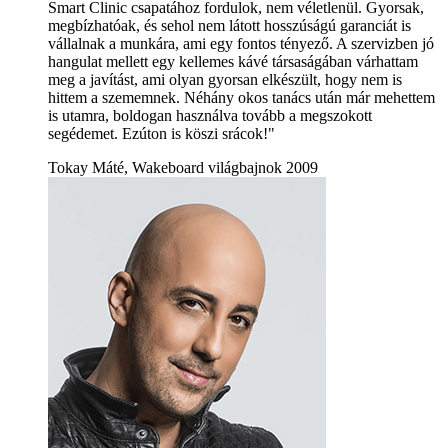
Smart Clinic csapatához fordulok, nem véletlenül. Gyorsak,
megbízhatóak, és sehol nem látott hosszúságú garanciát is
vállalnak a munkára, ami egy fontos tényező. A szervizben jó
hangulat mellett egy kellemes kávé társaságában várhattam
meg a javítást, ami olyan gyorsan elkészült, hogy nem is
hittem a szememnek. Néhány okos tanács után már mehettem
is utamra, boldogan használva tovább a megszokott
segédemet. Ezúton is köszi srácok!"
Tokay Máté, Wakeboard világbajnok 2009