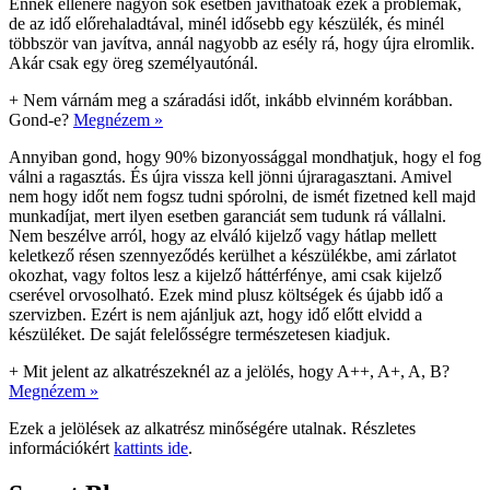
Ennek ellenére nagyon sok esetben javíthatóak ezek a problémák,
de az idő előrehaladtával, minél idősebb egy készülék, és minél
többször van javítva, annál nagyobb az esély rá, hogy újra elromlik.
Akár csak egy öreg személyautónál.
+
Nem várnám meg a száradási időt, inkább elvinném korábban.
Gond-e?
Megnézem »
Annyiban gond, hogy 90% bizonyossággal mondhatjuk, hogy el fog
válni a ragasztás. És újra vissza kell jönni újraragasztani. Amivel
nem hogy időt nem fogsz tudni spórolni, de ismét fizetned kell majd
munkadíjat, mert ilyen esetben garanciát sem tudunk rá vállalni.
Nem beszélve arról, hogy az elváló kijelző vagy hátlap mellett
keletkező résen szennyeződés kerülhet a készülékbe, ami zárlatot
okozhat, vagy foltos lesz a kijelző háttérfénye, ami csak kijelző
cserével orvosolható. Ezek mind plusz költségek és újabb idő a
szervizben. Ezért is nem ajánljuk azt, hogy idő előtt elvidd a
készüléket. De saját felelősségre természetesen kiadjuk.
+
Mit jelent az alkatrészeknél az a jelölés, hogy A++, A+, A, B?
Megnézem »
Ezek a jelölések az alkatrész minőségére utalnak. Részletes
információkért
kattints ide
.