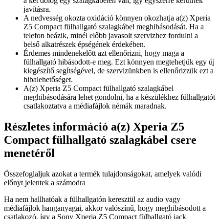
a két dolog egy szalagkábelen van, így egyszerre kerülnek
javításra.
A nedvesség okozta oxidáció könnyen okozhatja a(z) Xperia
Z5 Compact fülhallgató szalagkábel meghibásodását. Ha a
telefon beázik, minél előbb javasolt szervizhez fordulni a
belső alkatrészek épségének érdekében.
Érdemes mindenekelőtt azt ellenőrizni, hogy maga a
fülhallgató hibásodott-e meg. Ezt könnyen megtehetjük egy új
kiegészítő segítségével, de szervizünkben is ellenőrizzük ezt a
hibalehetőséget.
A(z) Xperia Z5 Compact fülhallgató szalagkábel
meghibásodására lehet gondolni, ha a készülékhez fülhallgatót
csatlakoztatva a médiafájlok némák maradnak.
Részletes információ a(z) Xperia Z5
Compact fülhallgató szalagkábel csere
menetéről
Összefoglaljuk azokat a termék tulajdonságokat, amelyek valódi
előnyt jelentek a számodra
Ha nem hallhatóak a fülhallgatón keresztül az audio vagy
médiafájlok hanganyagai, akkor valószínű, hogy meghibásodott a
csatlakozó, így a Sony Xperia Z5 Compact fülhallgató jack