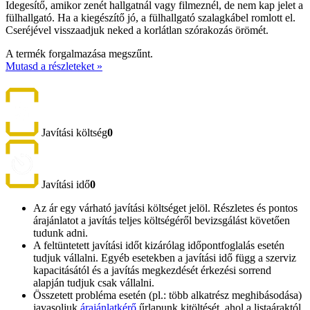
Idegesítő, amikor zenét hallgatnál vagy filmeznél, de nem kap jelet a
fülhallgató. Ha a kiegészítő jó, a fülhallgató szalagkábel romlott el.
Cseréjével visszaadjuk neked a korlátlan szórakozás örömét.
A termék forgalmazása megszűnt.
Mutasd a részleteket »
Javítási költség
0
Javítási idő
0
Az ár egy várható javítási költséget jelöl. Részletes és pontos
árajánlatot a javítás teljes költségéről bevizsgálást követően
tudunk adni.
A feltüntetett javítási időt kizárólag időpontfoglalás esetén
tudjuk vállalni. Egyéb esetekben a javítási idő függ a szerviz
kapacitásától és a javítás megkezdését érkezési sorrend
alapján tudjuk csak vállalni.
Összetett probléma esetén (pl.: több alkatrész meghibásodása)
javasoljuk
árajánlatkérő
űrlapunk kitöltését, ahol a listaáraktól