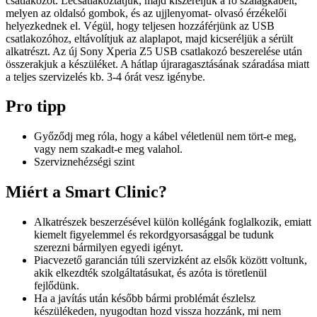
csatlakozót. Lecsatlakoztatjuk, majd kiszereljük a fő szalagkábelt,
melyen az oldalsó gombok, és az ujjlenyomat- olvasó érzékelői
helyezkednek el. Végül, hogy teljesen hozzáférjünk az USB
csatlakozóhoz, eltávolítjuk az alaplapot, majd kicseréljük a sérült
alkatrészt. Az új Sony Xperia Z5 USB csatlakozó beszerelése után
összerakjuk a készüléket. A hátlap újraragasztásának száradása miatt
a teljes szervizelés kb. 3-4 órát vesz igénybe.
Pro tipp
Győződj meg róla, hogy a kábel véletlenül nem tört-e meg,
vagy nem szakadt-e meg valahol.
Szerviznehézségi szint
Miért a Smart Clinic?
Alkatrészek beszerzésével külön kollégánk foglalkozik, emiatt
kiemelt figyelemmel és rekordgyorsasággal be tudunk
szerezni bármilyen egyedi igényt.
Piacvezető garancián túli szervizként az elsők között voltunk,
akik elkezdték szolgáltatásukat, és azóta is töretlenül
fejlődünk.
Ha a javítás után később bármi problémát észlelsz
készülékeden, nyugodtan hozd vissza hozzánk, mi nem