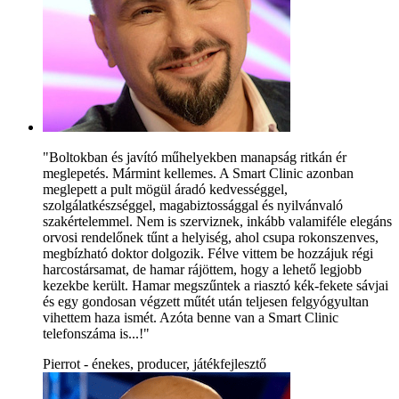
"Boltokban és javító műhelyekben manapság ritkán ér
meglepetés. Mármint kellemes. A Smart Clinic azonban
meglepett a pult mögül áradó kedvességgel,
szolgálatkészséggel, magabiztossággal és nyilvánvaló
szakértelemmel. Nem is szerviznek, inkább valamiféle elegáns
orvosi rendelőnek tűnt a helyiség, ahol csupa rokonszenves,
megbízható doktor dolgozik. Félve vittem be hozzájuk régi
harcostársamat, de hamar rájöttem, hogy a lehető legjobb
kezekbe került. Hamar megszűntek a riasztó kék-fekete sávjai
és egy gondosan végzett műtét után teljesen felgyógyultan
vihettem haza ismét. Azóta benne van a Smart Clinic
telefonszáma is...!"
Pierrot - énekes, producer, játékfejlesztő