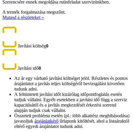
Szerencsére ennek megoldása rutinfeladat szervizünkben.
A termék forgalmazása megszűnt.
Mutasd a részleteket »
Javítási költség
0
Javítási idő
0
Az ár egy várható javítási költséget jelöl. Részletes és pontos
árajánlatot a javítás teljes költségéről bevizsgálást követően
tudunk adni.
A feltüntetett javítási időt kizárólag időpontfoglalás esetén
tudjuk vállalni. Egyéb esetekben a javítási idő függ a szerviz
kapacitásától és a javítás megkezdését érkezési sorrend
alapján tudjuk csak vállalni.
Összetett probléma esetén (pl.: több alkatrész meghibásodása)
javasoljuk
árajánlatkérő
űrlapunk kitöltését, ahol a listaáraktól
eltérő egyedi árajánlatot tudunk adni.