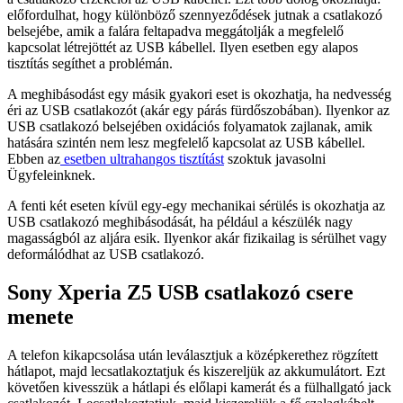
előfordulhat, hogy különböző szennyeződések jutnak a csatlakozó
belsejébe, amik a falára feltapadva meggátolják a megfelelő
kapcsolat létrejöttét az USB kábellel. Ilyen esetben egy alapos
tisztítás segíthet a problémán.
A meghibásodást egy másik gyakori eset is okozhatja, ha nedvesség
éri az USB csatlakozót (akár egy párás fürdőszobában). Ilyenkor az
USB csatlakozó belsejében oxidációs folyamatok zajlanak, amik
hatására szintén nem lesz megfelelő kapcsolat az USB kábellel.
Ebben az
esetben ultrahangos tisztítást
szoktuk javasolni
Ügyfeleinknek.
A fenti két eseten kívül egy-egy mechanikai sérülés is okozhatja az
USB csatlakozó meghibásodását, ha például a készülék nagy
magasságból az aljára esik. Ilyenkor akár fizikailag is sérülhet vagy
deformálódhat az USB csatlakozó.
Sony Xperia Z5 USB csatlakozó csere
menete
A telefon kikapcsolása után leválasztjuk a középkerethez rögzített
hátlapot, majd lecsatlakoztatjuk és kiszereljük az akkumulátort. Ezt
követően kivesszük a hátlapi és előlapi kamerát és a fülhallgató jack