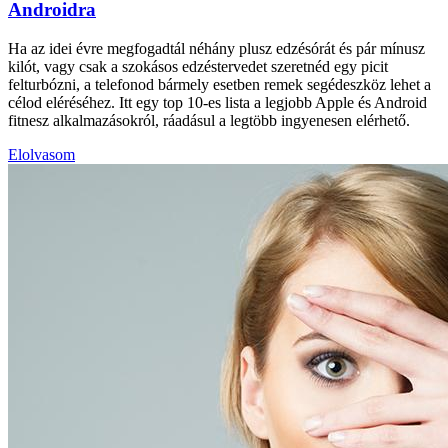
Androidra
Ha az idei évre megfogadtál néhány plusz edzésórát és pár mínusz
kilót, vagy csak a szokásos edzéstervedet szeretnéd egy picit
felturbózni, a telefonod bármely esetben remek segédeszköz lehet a
célod eléréséhez. Itt egy top 10-es lista a legjobb Apple és Android
fitnesz alkalmazásokról, ráadásul a legtöbb ingyenesen elérhető.
Elolvasom