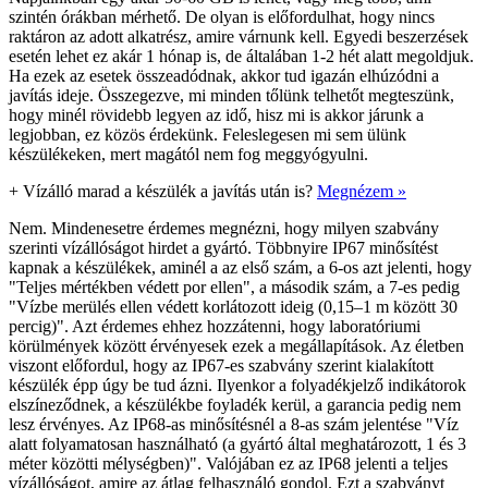
szintén órákban mérhető. De olyan is előfordulhat, hogy nincs
raktáron az adott alkatrész, amire várnunk kell. Egyedi beszerzések
esetén lehet ez akár 1 hónap is, de általában 1-2 hét alatt megoldjuk.
Ha ezek az esetek összeadódnak, akkor tud igazán elhúzódni a
javítás ideje. Összegezve, mi minden tőlünk telhetőt megteszünk,
hogy minél rövidebb legyen az idő, hisz mi is akkor járunk a
legjobban, ez közös érdekünk. Feleslegesen mi sem ülünk
készülékeken, mert magától nem fog meggyógyulni.
+
Vízálló marad a készülék a javítás után is?
Megnézem »
Nem. Mindenesetre érdemes megnézni, hogy milyen szabvány
szerinti vízállóságot hirdet a gyártó. Többnyire IP67 minősítést
kapnak a készülékek, aminél a az első szám, a 6-os azt jelenti, hogy
"Teljes mértékben védett por ellen", a második szám, a 7-es pedig
"Vízbe merülés ellen védett korlátozott ideig (0,15–1 m között 30
percig)". Azt érdemes ehhez hozzátenni, hogy laboratóriumi
körülmények között érvényesek ezek a megállapítások. Az életben
viszont előfordul, hogy az IP67-es szabvány szerint kialakított
készülék épp úgy be tud ázni. Ilyenkor a folyadékjelző indikátorok
elszíneződnek, a készülékbe foyladék kerül, a garancia pedig nem
lesz érvényes. Az IP68-as minősítésnél a 8-as szám jelentése "Víz
alatt folyamatosan használható (a gyártó által meghatározott, 1 és 3
méter közötti mélységben)". Valójában ez az IP68 jelenti a teljes
vízállóságot, amire az átlag felhasználó gondol. Ezt a szabványt