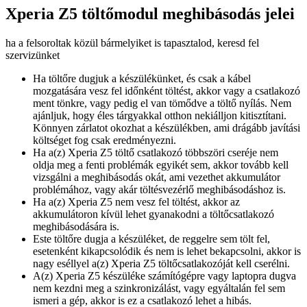
Xperia Z5 töltőmodul meghibásodás jelei
ha a felsoroltak közül bármelyiket is tapasztalod, keresd fel
szervizünket
Ha töltőre dugjuk a készülékünket, és csak a kábel
mozgatására vesz fel időnként töltést, akkor vagy a csatlakozó
ment tönkre, vagy pedig el van tömődve a töltő nyílás. Nem
ajánljuk, hogy éles tárgyakkal otthon nekiálljon kitisztítani.
Könnyen zárlatot okozhat a készülékben, ami drágább javítási
költséget fog csak eredményezni.
Ha a(z) Xperia Z5 töltő csatlakozó többszöri cseréje nem
oldja meg a fenti problémák egyikét sem, akkor tovább kell
vizsgálni a meghibásodás okát, ami vezethet akkumulátor
problémához, vagy akár töltésvezérlő meghibásodáshoz is.
Ha a(z) Xperia Z5 nem vesz fel töltést, akkor az
akkumulátoron kívül lehet gyanakodni a töltőcsatlakozó
meghibásodására is.
Este töltőre dugja a készüléket, de reggelre sem tölt fel,
esetenként kikapcsolódik és nem is lehet bekapcsolni, akkor is
nagy eséllyel a(z) Xperia Z5 töltőcsatlakozóját kell cserélni.
A(z) Xperia Z5 készüléke számítógépre vagy laptopra dugva
nem kezdni meg a szinkronizálást, vagy egyáltalán fel sem
ismeri a gép, akkor is ez a csatlakozó lehet a hibás.