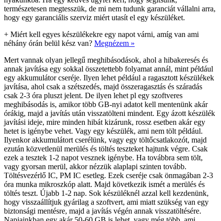
természetesen megtesszük, de mi nem tudunk garanciát vállalni arra,
hogy egy garanciális szerviz miért utasít el egy készüléket.
+
Miért kell egyes készülékekre egy napot várni, amíg van ami
néhány órán belül kész van?
Megnézem »
Mert vannak olyan jellegű meghibásodások, ahol a hibakeresés és
annak javítása egy sokkal összetettebb folyamat annál, mint például
egy akkumulátor cseréje. Ilyen lehet például a ragasztott készülékek
javítása, ahol csak a szétszedés, majd összeragasztás és száradás
csak 2-3 óra pluszt jelent. De ilyen lehet pl egy szoftveres
meghibásodás is, amikor több GB-nyi adatot kell mentenünk akár
órákig, majd a javítás után visszatölteni mindent. Egy ázott készülék
javítási ideje, mire minden hibát kizárunk, rossz esetben akár egy
hetet is igénybe vehet. Vagy egy készülék, ami nem tölt például.
Ilyenkor akkumulátort cserélünk, vagy egy töltőcsatlakozót, majd
ezután közvetlenül merülés és töltés teszteket hajtunk végre. Csak
ezek a tesztek 1-2 napot vesznek igénybe. Ha továbbra sem tölt,
vagy gyorsan merül, akkor nézzük alaplapi szinten tovább.
Töltésvezérlő IC, PM IC esetleg. Ezek cseréje csak önmagában 2-3
óra munka mikroszkóp alatt. Majd következik ismét a merülés és
töltés teszt. Újabb 1-2 nap. Sok készüléknél azzal kell kezdenünk,
hogy visszaállítjuk gyárilag a szoftvert, ami miatt szükség van egy
biztonsági mentésre, majd a javítás végén annak visszatöltésére.
Napjainkban egy akár 50-60 GB is lehet, vagy még több, ami