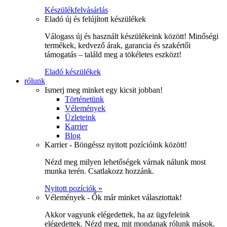
Készülékfelvásárlás
Eladó új és felújított készülékek
Válogass új és használt készülékeink között! Minőségi
termékek, kedvező árak, garancia és szakértői
támogatás – találd meg a tökéletes eszközt!
Eladó készülékek
rólunk
Ismerj meg minket egy kicsit jobban!
Történetünk
Vélemények
Üzleteink
Karrier
Blog
Karrier - Böngéssz nyitott pozícióink között!
Nézd meg milyen lehetőségek várnak nálunk most
munka terén. Csatlakozz hozzánk.
Nyitott pozíciók »
Vélemények - Ők már minket választottak!
Akkor vagyunk elégedettek, ha az ügyfeleink
elégedettek. Nézd meg, mit mondanak rólunk mások.