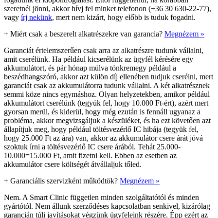
szeretnél jönni, akkor hívj fel minket telefonon (+36 30 630-22-77),
vagy
írj nekünk
, mert nem kizárt, hogy előbb is tuduk fogadni.
+
Miért csak a beszerelt alkatrészekre van garancia?
Megnézem »
Garanciát értelemszerűen csak arra az alkatrészre tudunk vállalni,
amit cserélünk. Ha például kicserélünk az ügyfél kérésére egy
akkumulátort, és pár hónap múlva tönkremegy például a
beszédhangszóró, akkor azt külön díj ellenében tudjuk cserélni, mert
garanciát csak az akkumulátorra tudunk vállalni. A két alkatrésznek
semmi köze nincs egymáshoz. Olyan helyzetekben, amikor például
akkumulátort cserélünk (tegyük fel, hogy 10.000 Ft-ért), azért mert
gyorsan merül, és kiderül, hogy még ezután is fennáll ugyanaz a
probléma, akkor megvizsgáljuk a készüléket, és ha ezt követően azt
állapítjuk meg, hogy például töltésvezérlő IC hibája (tegyük fel,
hogy 25.000 Ft az ára) van, akkor az akkumulátor csere árát jóvá
szoktuk írni a töltésvezérlő IC csere árából. Tehát 25.000-
10.000=15.000 Ft, amit fizetni kell. Ebben az esetben az
akkumulátor csere költségét átvállaljuk tőled.
+
Garanciális szervizként működtök?
Megnézem »
Nem. A Smart Clinic független minden szolgáltatótól és minden
gyártótól. Nem állunk szerződéses kapcsolatban senkivel, kizárólag
garancián túli javításokat végzünk ügyfeleink részére. Épp ezért az