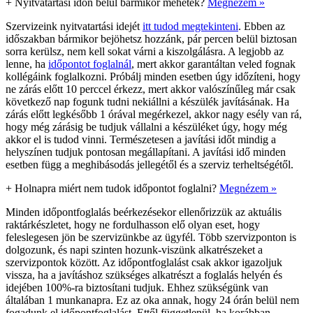
+
Nyitvatartási időn belül bármikor mehetek?
Megnézem »
Szervizeink nyitvatartási idejét
itt tudod megtekinteni
. Ebben az
időszakban bármikor bejöhetsz hozzánk, pár percen belül biztosan
sorra kerülsz, nem kell sokat várni a kiszolgálásra. A legjobb az
lenne, ha
időpontot foglalnál
, mert akkor garantáltan veled fognak
kollégáink foglalkozni. Próbálj minden esetben úgy időzíteni, hogy
ne zárás előtt 10 perccel érkezz, mert akkor valószínűleg már csak
következő nap fogunk tudni nekiállni a készülék javításának. Ha
zárás előtt legkésőbb 1 órával megérkezel, akkor nagy esély van rá,
hogy még zárásig be tudjuk vállalni a készüléket úgy, hogy még
akkor el is tudod vinni. Természetesen a javítási időt mindig a
helyszínen tudjuk pontosan megállapítani. A javítási idő minden
esetben függ a meghibásodás jellegétől és a szerviz terheltségétől.
+
Holnapra miért nem tudok időpontot foglalni?
Megnézem »
Minden időpontfoglalás beérkezésekor ellenőrizzük az aktuális
raktárkészletet, hogy ne fordulhasson elő olyan eset, hogy
feleslegesen jön be szervizünkbe az ügyfél. Több szervizponton is
dolgozunk, és napi szinten hozunk-viszünk alkatrészeket a
szervizpontok között. Az időpontfoglalást csak akkor igazoljuk
vissza, ha a javításhoz szükséges alkatrészt a foglalás helyén és
idejében 100%-ra biztosítani tudjuk. Ehhez szükségünk van
általában 1 munkanapra. Ez az oka annak, hogy 24 órán belül nem
fogadunk el időpontfoglalást. Ettől függetlenül, ha korábban