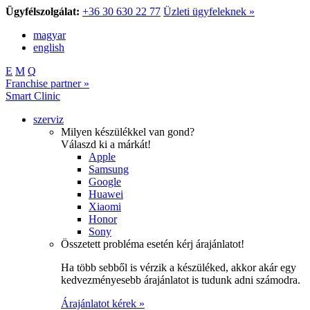
Ügyfélszolgálat:
+36 30 630 22 77
Üzleti ügyfeleknek »
magyar
english
E
M
Q
Franchise partner »
Smart Clinic
szerviz
Milyen készülékkel van gond?
Válaszd ki a márkát!
Apple
Samsung
Google
Huawei
Xiaomi
Honor
Sony
Összetett probléma esetén kérj árajánlatot!
Ha több sebből is vérzik a készüléked, akkor akár egy
kedvezményesebb árajánlatot is tudunk adni számodra.
Árajánlatot kérek »