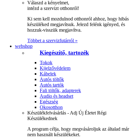
Válaszd a kényelmet,
intézd a szervizt otthonról!
Ki sem kell mozdulnod otthonról ahhoz, hogy hibás
készüléked megjavítsuk. Jelezd felénk igényed, és
hozzuk-visszük megjavítva.
Többet a szervizfutárról »
webshop
Kiegészítő, tartozék
Tokok
Kijelzővédelem
Kábelek
Autós töltők
Autós tartók
Fali töltők, adapterek
Audio és headset
Egészség
Okosotthon
Készülékfelvásárlás - Adj Új Életet Régi
Készülékednek
A program célja, hogy megvásároljuk az általad már
nem használt készülékeket.