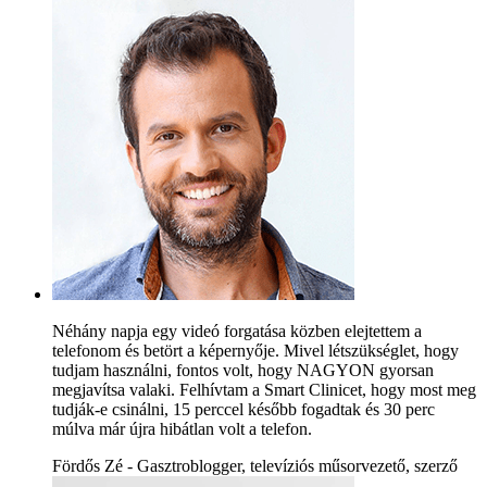
Néhány napja egy videó forgatása közben elejtettem a
telefonom és betört a képernyője. Mivel létszükséglet, hogy
tudjam használni, fontos volt, hogy NAGYON gyorsan
megjavítsa valaki. Felhívtam a Smart Clinicet, hogy most meg
tudják-e csinálni, 15 perccel később fogadtak és 30 perc
múlva már újra hibátlan volt a telefon.
Fördős Zé - Gasztroblogger, televíziós műsorvezető, szerző