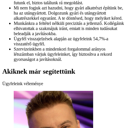
futunk el, biztos találunk rá megoldást.
Mi nem fogjuk azt hazudni, hogy gyári alkatrészt építünk be,
ha az utángyártott. Dolgozunk gyári és utángyártott
alkatrészekkel egyaránt. A te döntésed, hogy melyiket kéred.
Munkánkra a feltétel nélküli precizitás a jellemző. Kollégáink
elhivatottak a szakmájuk iránt, emiatt is minden tudásukat
beleadják a javításokba.
Ügyfél visszajelzések alapján az ügyfeleink 54,7%-a
visszatérő ügyfél.
Szervizeinkben a mindenkori forgalommal arányos
létszámban várjuk ügyfeleinket, így biztosítva a rekord
gyorsaságot a javításoknál.
Akiknek már segítettünk
Ügyfeleink véleménye