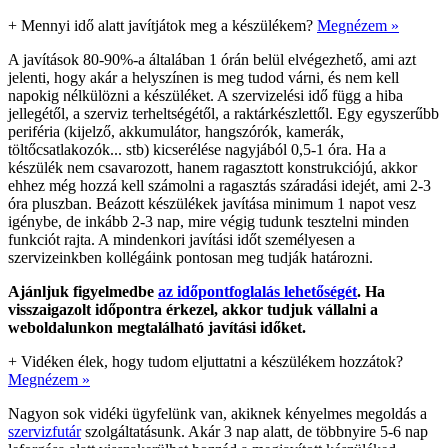
+
Mennyi idő alatt javítjátok meg a készülékem?
Megnézem »
A javítások 80-90%-a általában 1 órán belül elvégezhető, ami azt
jelenti, hogy akár a helyszínen is meg tudod várni, és nem kell
napokig nélkülözni a készüléket. A szervizelési idő függ a hiba
jellegétől, a szerviz terheltségétől, a raktárkészlettől. Egy egyszerűbb
periféria (kijelző, akkumulátor, hangszórók, kamerák,
töltőcsatlakozók... stb) kicserélése nagyjából 0,5-1 óra. Ha a
készülék nem csavarozott, hanem ragasztott konstrukciójú, akkor
ehhez még hozzá kell számolni a ragasztás száradási idejét, ami 2-3
óra pluszban. Beázott készülékek javítása minimum 1 napot vesz
igénybe, de inkább 2-3 nap, mire végig tudunk tesztelni minden
funkciót rajta. A mindenkori javítási időt személyesen a
szervizeinkben kollégáink pontosan meg tudják határozni.
Ajánljuk figyelmedbe
az időpontfoglalás lehetőségét
. Ha
visszaigazolt időpontra érkezel, akkor tudjuk vállalni a
weboldalunkon megtalálható javítási időket.
+
Vidéken élek, hogy tudom eljuttatni a készülékem hozzátok?
Megnézem »
Nagyon sok vidéki ügyfelünk van, akiknek kényelmes megoldás a
szervizfutár
szolgáltatásunk. Akár 3 nap alatt, de többnyire 5-6 nap