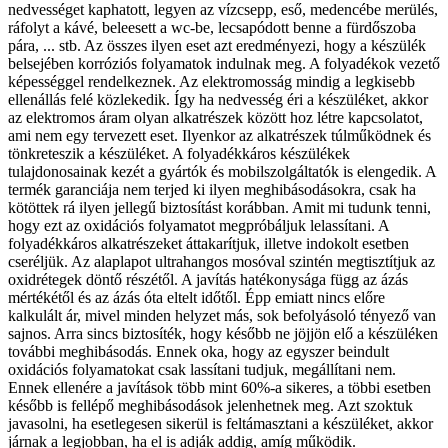
nedvességet kaphatott, legyen az vízcsepp, eső, medencébe merülés,
ráfolyt a kávé, beleesett a wc-be, lecsapódott benne a fürdőszoba
pára, ... stb. Az összes ilyen eset azt eredményezi, hogy a készülék
belsejében korróziós folyamatok indulnak meg. A folyadékok vezető
képességgel rendelkeznek. Az elektromosság mindig a legkisebb
ellenállás felé közlekedik. Így ha nedvesség éri a készüléket, akkor
az elektromos áram olyan alkatrészek között hoz létre kapcsolatot,
ami nem egy tervezett eset. Ilyenkor az alkatrészek túlműködnek és
tönkreteszik a készüléket. A folyadékkáros készülékek
tulajdonosainak kezét a gyártók és mobilszolgáltatók is elengedik. A
termék garanciája nem terjed ki ilyen meghibásodásokra, csak ha
kötöttek rá ilyen jellegű biztosítást korábban. Amit mi tudunk tenni,
hogy ezt az oxidációs folyamatot megpróbáljuk lelassítani. A
folyadékkáros alkatrészeket áttakarítjuk, illetve indokolt esetben
cseréljük. Az alaplapot ultrahangos mosóval szintén megtisztítjuk az
oxidrétegek döntő részétől. A javítás hatékonysága függ az ázás
mértékétől és az ázás óta eltelt időtől. Épp emiatt nincs előre
kalkulált ár, mivel minden helyzet más, sok befolyásoló tényező van
sajnos. Arra sincs biztosíték, hogy később ne jöjjön elő a készüléken
további meghibásodás. Ennek oka, hogy az egyszer beindult
oxidációs folyamatokat csak lassítani tudjuk, megállítani nem.
Ennek ellenére a javítások több mint 60%-a sikeres, a többi esetben
később is fellépő meghibásodások jelenhetnek meg. Azt szoktuk
javasolni, ha esetlegesen sikerül is feltámasztani a készüléket, akkor
járnak a legjobban, ha el is adják addig, amíg működik.