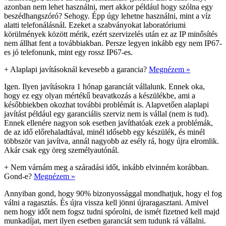
azonban nem lehet használni, mert akkor például hogy szólna egy
beszédhangszóró? Sehogy. Épp úgy lehetne használni, mint a víz
alatti telefonálásnál. Ezeket a szabványokat laboratóriumi
körülmények között mérik, ezért szervizelés után ez az IP minősítés
nem állhat fent a továbbiakban. Persze legyen inkább egy nem IP67-
es jó telefonunk, mint egy rossz IP67-es.
+
Alaplapi javításoknál kevesebb a garancia?
Megnézem »
Igen. Ilyen javításokra 1 hónap garanciát vállalunk. Ennek oka,
hogy ez egy olyan mértékű beavatkozás a készülékbe, ami a
későbbiekben okozhat további problémát is. Alapvetően alaplapi
javítást például egy garanciális szerviz nem is vállal (nem is tud).
Ennek ellenére nagyon sok esetben javíthatóak ezek a problémák,
de az idő előrehaladtával, minél idősebb egy készülék, és minél
többször van javítva, annál nagyobb az esély rá, hogy újra elromlik.
Akár csak egy öreg személyautónál.
+
Nem várnám meg a száradási időt, inkább elvinném korábban.
Gond-e?
Megnézem »
Annyiban gond, hogy 90% bizonyossággal mondhatjuk, hogy el fog
válni a ragasztás. És újra vissza kell jönni újraragasztani. Amivel
nem hogy időt nem fogsz tudni spórolni, de ismét fizetned kell majd
munkadíjat, mert ilyen esetben garanciát sem tudunk rá vállalni.