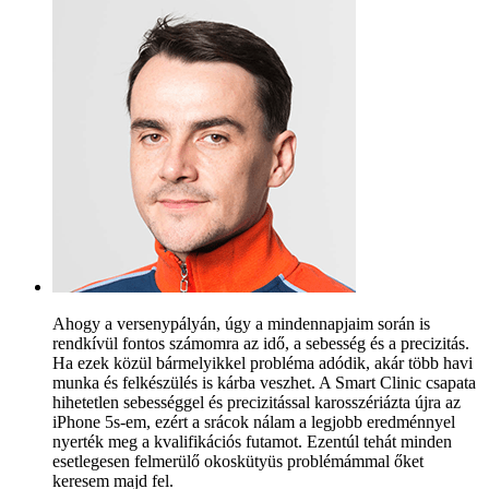
Ahogy a versenypályán, úgy a mindennapjaim során is
rendkívül fontos számomra az idő, a sebesség és a precizitás.
Ha ezek közül bármelyikkel probléma adódik, akár több havi
munka és felkészülés is kárba veszhet. A Smart Clinic csapata
hihetetlen sebességgel és precizitással karosszériázta újra az
iPhone 5s-em, ezért a srácok nálam a legjobb eredménnyel
nyerték meg a kvalifikációs futamot. Ezentúl tehát minden
esetlegesen felmerülő okoskütyüs problémámmal őket
keresem majd fel.