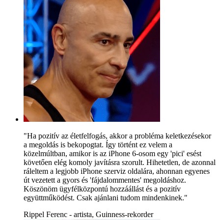
"Ha pozitív az életfelfogás, akkor a probléma keletkezésekor
a megoldás is bekopogtat. Így történt ez velem a
közelmúltban, amikor is az iPhone 6-osom egy 'pici' esést
követően elég komoly javításra szorult. Hihetetlen, de azonnal
ráleltem a legjobb iPhone szerviz oldalára, ahonnan egyenes
út vezetett a gyors és 'fájdalommentes' megoldáshoz.
Köszönöm ügyfélközpontú hozzáállást és a pozitív
együttműködést. Csak ajánlani tudom mindenkinek."
Rippel Ferenc - artista, Guinness-rekorder