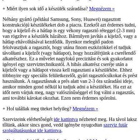
+
Miért ilyen sok idő a készülék száradása?
Megnézem »
Néhány gyártó (például Samsung, Sony, Huawei) ragasztott
konstrukciójú készülékeket dob a piacra. Ezekről azt érdemes tudni,
hogy a kijelző és a hátlap is egy vékony ragasztó réteggel (2-3 mm)
van rögzítve a készülék házához. Bármilyen javítás a kijelző, vagy a
hátlap eltávolításával kezdődik. Ilyenkor melegítő padon
felolvasztjuk a ragasztót, hogy utána finom eszközökkel el tudjuk
távolítani a kijelzőt (vagy hátlapot), hogy hozzáférjünk a cserélendő
alkatrészhez. Ez a művelet nagyfokú precizitást és sok gyakorlatot
igényel egy szerviztechnikustól. A hibás alkatrész cseréje után a
kijelzőt vagy a hátlapot vissza kell ragasztani a készülékbe. Ehhez
többnyire egy speciális felületkezelőt, gyári ragasztócsíkokat és prést
használunk. A ragasztásnak a prés alatt van 2-3 óra száradási ideje,
amikor minden gond nélkül ki tudjuk adni a készüléket. Ha ezt az
időt nem várjuk meg, nagy valószínűséggel el fog válni a ragasztás,
ami további károkat okozhat. Ezen nem érdemes spórolni.
+
Hol talállak meg titeket helyileg?
Megnézem »
Szervizeink elérhetőségét
ide kattintva
nézheted meg. Ha távol laksz
tőlünk, akkor sincs gond, vedd igénybe nyugodtan
szerviz futár
szolgáltatásunkat ide kattintva
.