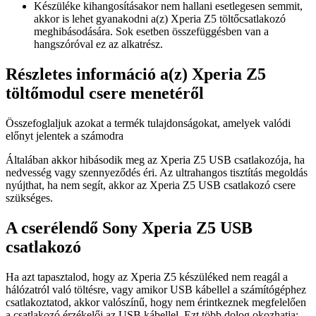
Készüléke kihangosításakor nem hallani esetlegesen semmit,
akkor is lehet gyanakodni a(z) Xperia Z5 töltőcsatlakozó
meghibásodására. Sok esetben összefüggésben van a
hangszóróval ez az alkatrész.
Részletes információ a(z) Xperia Z5
töltőmodul csere menetéről
Összefoglaljuk azokat a termék tulajdonságokat, amelyek valódi
előnyt jelentek a számodra
Általában akkor hibásodik meg az Xperia Z5 USB csatlakozója, ha
nedvesség vagy szennyeződés éri. Az ultrahangos tisztítás megoldás
nyújthat, ha nem segít, akkor az Xperia Z5 USB csatlakozó csere
szükséges.
A cserélendő Sony Xperia Z5 USB
csatlakozó
Ha azt tapasztalod, hogy az Xperia Z5 készüléked nem reagál a
hálózatról való töltésre, vagy amikor USB kábellel a számítógéphez
csatlakoztatod, akkor valószínű, hogy nem érintkeznek megfelelően
a csatlakozó érzékelői az USB kábellel. Ezt több dolog okozhatja: