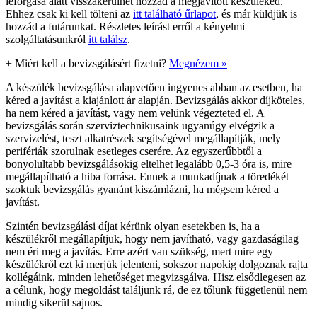
leforgása alatt visszakerülhet hozzád a megjavított készüléked.
Ehhez csak ki kell tölteni az
itt található űrlapot
, és már küldjük is
hozzád a futárunkat. Részletes leírást erről a kényelmi
szolgáltatásunkról
itt találsz
.
+
Miért kell a bevizsgálásért fizetni?
Megnézem »
A készülék bevizsgálása alapvetően ingyenes abban az esetben, ha
kéred a javítást a kiajánlott ár alapján. Bevizsgálás akkor díjköteles,
ha nem kéred a javítást, vagy nem velünk végezteted el. A
bevizsgálás során szerviztechnikusaink ugyanúgy elvégzik a
szervizelést, teszt alkatrészek segítségével megállapítják, mely
perifériák szorulnak esetleges cserére. Az egyszerűbbtől a
bonyolultabb bevizsgálásokig eltelhet legalább 0,5-3 óra is, mire
megállapítható a hiba forrása. Ennek a munkadíjnak a töredékét
szoktuk bevizsgálás gyanánt kiszámlázni, ha mégsem kéred a
javítást.
Szintén bevizsgálási díjat kérünk olyan esetekben is, ha a
készülékről megállapítjuk, hogy nem javítható, vagy gazdaságilag
nem éri meg a javítás. Erre azért van szükség, mert mire egy
készülékről ezt ki merjük jelenteni, sokszor napokig dolgoznak rajta
kollégáink, minden lehetőséget megvizsgálva. Hisz elsődlegesen az
a célunk, hogy megoldást találjunk rá, de ez tőlünk függetlenül nem
mindig sikerül sajnos.