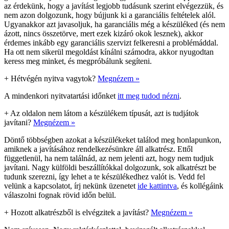
az érdekünk, hogy a javítást legjobb tudásunk szerint elvégezzük, és
nem azon dolgozunk, hogy bújjunk ki a garanciális feltételek alól.
Ugyanakkor azt javasoljuk, ha garanciális még a készüléked (és nem
ázott, nincs összetörve, mert ezek kizáró okok lesznek), akkor
érdemes inkább egy garanciális szervizt felkeresni a problémáddal.
Ha ott nem sikerül megoldást kínálni számodra, akkor nyugodtan
keress meg minket, és megpróbálunk segíteni.
+
Hétvégén nyitva vagytok?
Megnézem »
A mindenkori nyitvatartási időnket
itt meg tudod nézni
.
+
Az oldalon nem látom a készülékem típusát, azt is tudjátok
javítani?
Megnézem »
Döntő többségben azokat a készülékeket találod meg honlapunkon,
amiknek a javításához rendelkezésünkre áll alkatrész. Ettől
függetlenül, ha nem találnád, az nem jelenti azt, hogy nem tudjuk
javítani. Nagy külföldi beszállítókkal dolgozunk, sok alkatrészt be
tudunk szerezni, így lehet a te készülékedhez valót is. Vedd fel
velünk a kapcsolatot, írj nekünk üzenetet
ide kattintva
, és kollégáink
válaszolni fognak rövid időn belül.
+
Hozott alkatrészből is elvégzitek a javítást?
Megnézem »