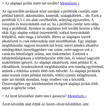
+
Az alaplapi javítás miért tart tovább?
Megnézem »
Az egyszerűbb javítások közé soroljuk a perifériák cseréjét, mint
például kijelző, akkumulátor, kamerák, szalagkábelek... stb. Ezek a
perifériák 0,5-1 óra alatt cserélhetőek, aránylag egyszerűen. A
rosszabb és bonyolultabb eset az, ha a periféria cseréje nem oldja
meg a problémát. Ilyenkor az alaplapon kell tovább keresni a hiba
okát. Egy alaplap sokkal összetettebb, sokkal bonyolultabb
felépítésű, mint maga a készülék. Illetve az alaplapra szerelt
alkatrészek is csak mikroszkóp alatt mozdíthatóak. Egy alaplapi
meghibásodás nagyon összetett tud lenni, mivel minden alkatrész
mindegyikkel összefüggésben van szinte, ezért nagyon sok a
variációs lehetőségek száma, ami tönkremehet. Ezeknek a
hibalehetőségeknek a feltérképezése több órát, és sokkal nagyobb
szakértelmet igényel. Az alaplapi alkatrészek, mint például IC-k,
ellenállások, kondenzátorok meghibásodása sem mindig egyértelmű,
aminek a feltárása szintén több órás művelet. Az alaplapi javítások
utáni tesztek (mint például merülés, töltés) szintén időigényesek,
mire azt merjük mondani, hogy rendben van a készülék.
Összességében egy körültekintően elvégzett alaplapi javítás több
napot is igénybe vehet.
+
Az ázott készülékre miért nincs garancia?
Megnézem »
Ázott készülék alatt értjük az összes olyan készüléket, ami