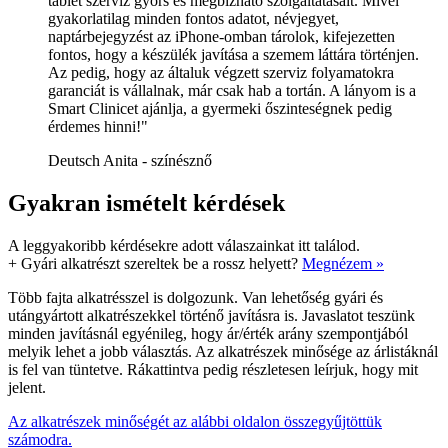
tablet szerviz gyors és megbízható szolgáltatásait. Mivel
gyakorlatilag minden fontos adatot, névjegyet,
naptárbejegyzést az iPhone-omban tárolok, kifejezetten
fontos, hogy a készülék javítása a szemem láttára történjen.
Az pedig, hogy az általuk végzett szerviz folyamatokra
garanciát is vállalnak, már csak hab a tortán. A lányom is a
Smart Clinicet ajánlja, a gyermeki őszinteségnek pedig
érdemes hinni!"
Deutsch Anita - színésznő
Gyakran ismételt kérdések
A leggyakoribb kérdésekre adott válaszainkat itt találod.
+
Gyári alkatrészt szereltek be a rossz helyett?
Megnézem »
Több fajta alkatrésszel is dolgozunk. Van lehetőség gyári és
utángyártott alkatrészekkel történő javításra is. Javaslatot teszünk
minden javításnál egyénileg, hogy ár/érték arány szempontjából
melyik lehet a jobb választás. Az alkatrészek minősége az árlistáknál
is fel van tüntetve. Rákattintva pedig részletesen leírjuk, hogy mit
jelent.
Az alkatrészek minőségét az alábbi oldalon összegyűjtöttük
számodra.