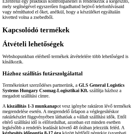
Ezenfelül egy praktikus kontrollpanellel is rendelkezik a kiegészítő,
mely segítségével egyszerűen fogadhatod bejövő telefonhívásaid
vagy némíthatod el őket, anélkül, hogy a készüléket egyáltalán
kivetted volna a zsebedből.
Kapcsolódó termékek
Átvételi lehetőségek
Webshopunkban elérhető termékek átvételelére több lehetőséged is
kínálkozik.
Házhoz szállítás futárszolgálattal
Termékeinket szerződéses partnerünk, a
GLS General Logistics
Systems Hungary Csomag-Logisztikai Kft.
szállítja házhoz a
megadott szállítási címre.
A
kiszállítás 1-3 munkanap
ot vesz igénybe raktáron lévő termékek
megrendelése esetén. A megrendelő űrlapon a véglegesítéskor
raktárkészlet függvényében láthatóak a vállalt szállítási idők. Ettől
eltérő szállítási idő is előfordulhat, azonban ezt minden esetben
legkésőbb a rendelés leadását követő 48 órában jelezzük feléd. A
kézbesítés időpontja 8-17 óra
között hétfőtől péntekig (szombati