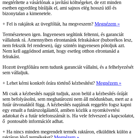
megtérítette a vásárlónak a javítási költségeket, de ezt minden
esetben egyedileg bírálják el, ami sajnos elég hosszú idő és
bizonytalan a kimenetele.
+
Fel is rakjátok az üvegfóliát, ha megveszem?
Megnézem »
Természetesen igen. Ingyenesen segítünk feltenni, és garanciát
vállalunk rá. Amennyiben elrontanánk felrakáskor (buborékos lesz,
nem fekszik fel rendesen), úgy szintén ingyenesen pótoljuk azt.
Nem kell aggódnod amiatt, hogy esetleg otthon elrontanád a
felrakást.
Hozott üvegfóliára nem tudunk garanciát vállalni, és a felhelyezését
sem vállaljuk.
+
Lehet kérni konkrét órára történő kézbesítést?
Megnézem »
Mi csak a kézbesítés napját tudjuk, azon belül a kézbesítés óráját
sem befolyásolni, sem meghatározni nem áll módunkban, mert az a
futár útvonalától függ. A kézbesítés napjának reggelén fogsz kapni
egy emailt a futárszolgálattól, amiben közlik a nyomkövetési
adatokat és a futár telefonszámát is. Ha vele felveszed a kapcsolatot,
ő pontosabb információt adhat.
+
Ha nincs minden megrendelt termék raktáron, elkülditek külön a
raktáron lévő termékeket?
Megnézem »