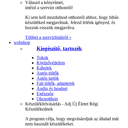
Válaszd a kényelmet,
intézd a szervizt otthonról!
Ki sem kell mozdulnod otthonról ahhoz, hogy hibás
készüléked megjavítsuk. Jelezd felénk igényed, és
hozzuk-visszük megjavítva.
Többet a szervizfutárról »
webshop
Kiegészítő, tartozék
Tokok
Kijelzővédelem
Kábelek
Autós töltők
Autós tartók
Fali töltők, adapterek
Audio és headset
Egészség
Okosotthon
Készülékfelvásárlás - Adj Új Életet Régi
Készülékednek
A program célja, hogy megvásároljuk az általad már
nem használt készülékeket.