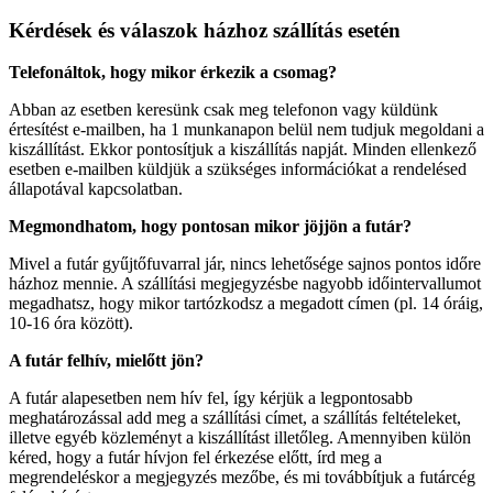
Kérdések és válaszok házhoz szállítás esetén
Telefonáltok, hogy mikor érkezik a csomag?
Abban az esetben keresünk csak meg telefonon vagy küldünk
értesítést e-mailben, ha 1 munkanapon belül nem tudjuk megoldani a
kiszállítást. Ekkor pontosítjuk a kiszállítás napját. Minden ellenkező
esetben e-mailben küldjük a szükséges információkat a rendelésed
állapotával kapcsolatban.
Megmondhatom, hogy pontosan mikor jöjjön a futár?
Mivel a futár gyűjtőfuvarral jár, nincs lehetősége sajnos pontos időre
házhoz mennie. A szállítási megjegyzésbe nagyobb időintervallumot
megadhatsz, hogy mikor tartózkodsz a megadott címen (pl. 14 óráig,
10-16 óra között).
A futár felhív, mielőtt jön?
A futár alapesetben nem hív fel, így kérjük a legpontosabb
meghatározással add meg a szállítási címet, a szállítás feltételeket,
illetve egyéb közleményt a kiszállítást illetőleg. Amennyiben külön
kéred, hogy a futár hívjon fel érkezése előtt, írd meg a
megrendeléskor a megjegyzés mezőbe, és mi továbbítjuk a futárcég