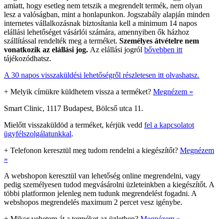
amiatt, hogy esetleg nem tetszik a megrendelt termék, nem olyan
lesz a valóságban, mint a honlapunkon. Jogszabály alapján minden
internetes vállalkozásnak biztosítania kell a minimum 14 napos
elállási lehetőséget vásárlói számára, amennyiben ők házhoz
szállítással rendelték meg a terméket.
Személyes átvételre nem
vonatkozik az elállási jog.
Az elállási jogról
bővebben itt
tájékozódhatsz.
A 30 napos visszaküldési lehetőségről részletesen itt olvashatsz.
+
Melyik címükre küldhetem vissza a terméket?
Megnézem »
Smart Clinic, 1117 Budapest, Bölcső utca 11.
Mielőtt visszaküldöd a terméket, kérjük vedd
fel a kapcsolatot
ügyfélszolgálatunkkal
.
+
Telefonon keresztül meg tudom rendelni a kiegészítőt?
Megnézem
»
A webshopon keresztül van lehetőség online megrendelni, vagy
pedig személyesen tudod megvásárolni üzleteinkben a kiegészítőt. A
többi platformon jelenleg nem tudunk megrendelést fogadni. A
webshopos megrendelés maximum 2 percet vesz igénybe.
+
Mikor vehetem át a terméket az üzletben?
Megnézem »