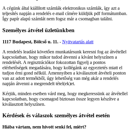
A cégünk által kiállított számlák elektronikus számlák, így azt a
teljesítés napján a rendelés e-mail címére küldjük pdf formátumban.
Így papír alapú számlát nem fogsz már a csomagban találni.
Személyes átvétel üzletünkben
1117 Budapest, Bölcső u. 11.
-
Nyitvatartás alatt
A rendelés leadást követően munkatársunk keresni fog az átvétellel
kapcsolatban, hogy mikor tudod átvenni a kívánt helyszínen a
rendelését. A regisztrációkor fokozottan figyelj a pontos
elérhetőségek megadására, hogy kollégánk az egyeztetés miatt el
tudjon érni gond nélkül. Amennyiben a kiválasztott átvételi ponton
van az adott termékből, úgy lehetőség van még akár a rendelés
napján átvenni a megrendelt tétel(ek)et.
Kérjük, minden esetben várd meg, hogy megkeressünk az átvétellel
kapcsolatban, hogy csomagod biztosan össze legyen készítve a
kiválasztott helyszínen.
Kérdések és válaszok személyes átvétel esetén
Hiába vártam, nem hívott senki fel, miért?