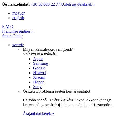
Ügyfélszolgálat:
+36 30 630 22 77
Üzleti ügyfeleknek »
magyar
english
E
M
Q
Franchise partner »
Smart Clinic
szerviz
Milyen készülékkel van gond?
Válaszd ki a márkát!
Apple
Samsung
Google
Huawei
Xiaomi
Honor
Sony
Összetett probléma esetén kérj árajánlatot!
Ha több sebből is vérzik a készüléked, akkor akár egy
kedvezményesebb árajánlatot is tudunk adni számodra.
Árajánlatot kérek »