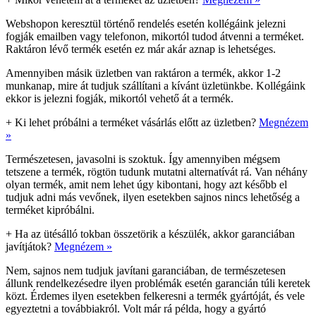
Webshopon keresztül történő rendelés esetén kollégáink jelezni
fogják emailben vagy telefonon, mikortól tudod átvenni a terméket.
Raktáron lévő termék esetén ez már akár aznap is lehetséges.
Amennyiben másik üzletben van raktáron a termék, akkor 1-2
munkanap, mire át tudjuk szállítani a kívánt üzletünkbe. Kollégáink
ekkor is jelezni fogják, mikortól vehető át a termék.
+
Ki lehet próbálni a terméket vásárlás előtt az üzletben?
Megnézem
»
Természetesen, javasolni is szoktuk. Így amennyiben mégsem
tetszene a termék, rögtön tudunk mutatni alternatívát rá. Van néhány
olyan termék, amit nem lehet úgy kibontani, hogy azt később el
tudjuk adni más vevőnek, ilyen esetekben sajnos nincs lehetőség a
terméket kipróbálni.
+
Ha az ütésálló tokban összetörik a készülék, akkor garanciában
javítjátok?
Megnézem »
Nem, sajnos nem tudjuk javítani garanciában, de természetesen
állunk rendelkezésedre ilyen problémák esetén garancián túli keretek
közt. Érdemes ilyen esetekben felkeresni a termék gyártóját, és vele
egyeztetni a továbbiakról. Volt már rá példa, hogy a gyártó