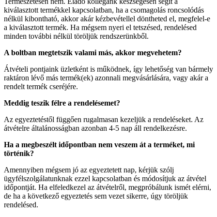
Természetesen nem. Eladó kollégánk készségesen segít a
kiválasztott termékkel kapcsolatban, ha a csomagolás roncsolódás
nélkül kibontható, akkor akár kézbevétellel döntheted el, megfelel-e
a kiválasztott termék. Ha mégsem nyeri el tetszésed, rendelésed
minden további nélkül töröljük rendszerünkből.
A boltban megtetszik valami más, akkor megvehetem?
Átvételi pontjaink üzletként is működnek, így lehetőség van bármely
raktáron lévő más termék(ek) azonnali megvásárlására, vagy akár a
rendelt termék cseréjére.
Meddig teszik félre a rendelésemet?
Az egyeztetéstől függően rugalmasan kezeljük a rendeléseket. Az
átvételre általánosságban azonban 4-5 nap áll rendelkezésre.
Ha a megbeszélt időpontban nem veszem át a terméket, mi
történik?
Amennyiben mégsem jó az egyeztetett nap, kérjük szólj
ügyfélszolgálatunknak ezzel kapcsolatban és módosítjuk az átvétel
időpontját. Ha elfeledkezel az átvételről, megpróbálunk ismét elérni,
de ha a következő egyeztetés sem vezet sikerre, úgy töröljük
rendelésed.