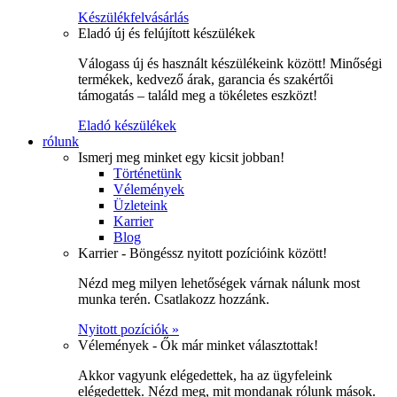
Készülékfelvásárlás
Eladó új és felújított készülékek
Válogass új és használt készülékeink között! Minőségi
termékek, kedvező árak, garancia és szakértői
támogatás – találd meg a tökéletes eszközt!
Eladó készülékek
rólunk
Ismerj meg minket egy kicsit jobban!
Történetünk
Vélemények
Üzleteink
Karrier
Blog
Karrier - Böngéssz nyitott pozícióink között!
Nézd meg milyen lehetőségek várnak nálunk most
munka terén. Csatlakozz hozzánk.
Nyitott pozíciók »
Vélemények - Ők már minket választottak!
Akkor vagyunk elégedettek, ha az ügyfeleink
elégedettek. Nézd meg, mit mondanak rólunk mások.