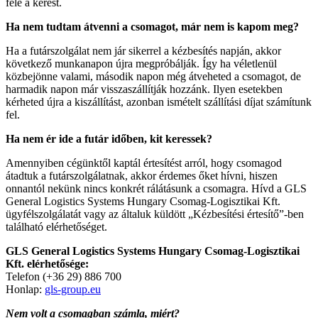
felé a kérést.
Ha nem tudtam átvenni a csomagot, már nem is kapom meg?
Ha a futárszolgálat nem jár sikerrel a kézbesítés napján, akkor
következő munkanapon újra megpróbálják. Így ha véletlenül
közbejönne valami, második napon még átveheted a csomagot, de
harmadik napon már visszaszállítják hozzánk. Ilyen esetekben
kérheted újra a kiszállítást, azonban ismételt szállítási díjat számítunk
fel.
Ha nem ér ide a futár időben, kit keressek?
Amennyiben cégünktől kaptál értesítést arról, hogy csomagod
átadtuk a futárszolgálatnak, akkor érdemes őket hívni, hiszen
onnantól nekünk nincs konkrét rálátásunk a csomagra. Hívd a GLS
General Logistics Systems Hungary Csomag-Logisztikai Kft.
ügyfélszolgálatát vagy az általuk küldött „Kézbesítési értesítő”-ben
található elérhetőséget.
GLS General Logistics Systems Hungary Csomag-Logisztikai
Kft. elérhetősége:
Telefon (+36 29) 886 700
Honlap:
gls-group.eu
Nem volt a csomagban számla, miért?