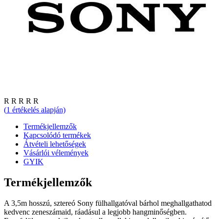
R
R
R
R
R
(
1
értékelés alapján)
Termékjellemzők
Kapcsolódó termékek
Átvételi lehetőségek
Vásárlói vélemények
GYIK
Termékjellemzők
A 3,5m hosszú, sztereó Sony fülhallgatóval bárhol meghallgathatod
kedvenc zeneszámaid, ráadásul a legjobb hangminőségben.