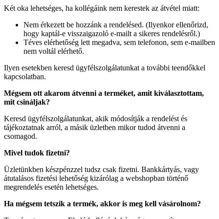
Két oka lehetséges, ha kollégáink nem kerestek az átvétel miatt:
Nem érkezett be hozzánk a rendelésed. (Ilyenkor ellenőrizd,
hogy kaptál-e visszaigazoló e-mailt a sikeres rendelésről.)
Téves elérhetőség lett megadva, sem telefonon, sem e-mailben
nem voltál elérhető.
Ilyen esetekben keresd ügyfélszolgálatunkat a további teendőkkel
kapcsolatban.
Mégsem ott akarom átvenni a terméket, amit kiválasztottam,
mit csináljak?
Keresd ügyfélszolgálatunkat, akik módosítják a rendelést és
tájékoztatnak arról, a másik üzletben mikor tudod átvenni a
csomagod.
Mivel tudok fizetni?
Üzletünkben készpénzzel tudsz csak fizetni. Bankkártyás, vagy
átutalásos fizetési lehetőség kizárólag a webshopban történő
megrendelés esetén lehetséges.
Ha mégsem tetszik a termék, akkor is meg kell vásárolnom?