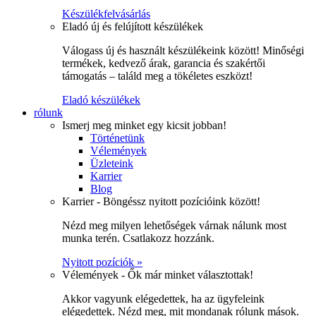
Készülékfelvásárlás
Eladó új és felújított készülékek
Válogass új és használt készülékeink között! Minőségi
termékek, kedvező árak, garancia és szakértői
támogatás – találd meg a tökéletes eszközt!
Eladó készülékek
rólunk
Ismerj meg minket egy kicsit jobban!
Történetünk
Vélemények
Üzleteink
Karrier
Blog
Karrier - Böngéssz nyitott pozícióink között!
Nézd meg milyen lehetőségek várnak nálunk most
munka terén. Csatlakozz hozzánk.
Nyitott pozíciók »
Vélemények - Ők már minket választottak!
Akkor vagyunk elégedettek, ha az ügyfeleink
elégedettek. Nézd meg, mit mondanak rólunk mások.