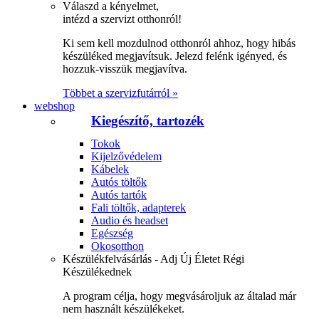
Válaszd a kényelmet,
intézd a szervizt otthonról!
Ki sem kell mozdulnod otthonról ahhoz, hogy hibás
készüléked megjavítsuk. Jelezd felénk igényed, és
hozzuk-visszük megjavítva.
Többet a szervizfutárról »
webshop
Kiegészítő, tartozék
Tokok
Kijelzővédelem
Kábelek
Autós töltők
Autós tartók
Fali töltők, adapterek
Audio és headset
Egészség
Okosotthon
Készülékfelvásárlás - Adj Új Életet Régi
Készülékednek
A program célja, hogy megvásároljuk az általad már
nem használt készülékeket.