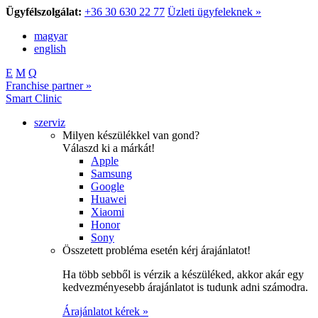
Ügyfélszolgálat:
+36 30 630 22 77
Üzleti ügyfeleknek »
magyar
english
E
M
Q
Franchise partner »
Smart Clinic
szerviz
Milyen készülékkel van gond?
Válaszd ki a márkát!
Apple
Samsung
Google
Huawei
Xiaomi
Honor
Sony
Összetett probléma esetén kérj árajánlatot!
Ha több sebből is vérzik a készüléked, akkor akár egy
kedvezményesebb árajánlatot is tudunk adni számodra.
Árajánlatot kérek »