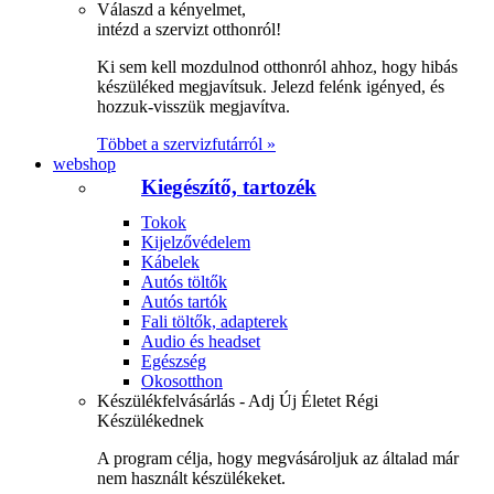
Válaszd a kényelmet,
intézd a szervizt otthonról!
Ki sem kell mozdulnod otthonról ahhoz, hogy hibás
készüléked megjavítsuk. Jelezd felénk igényed, és
hozzuk-visszük megjavítva.
Többet a szervizfutárról »
webshop
Kiegészítő, tartozék
Tokok
Kijelzővédelem
Kábelek
Autós töltők
Autós tartók
Fali töltők, adapterek
Audio és headset
Egészség
Okosotthon
Készülékfelvásárlás - Adj Új Életet Régi
Készülékednek
A program célja, hogy megvásároljuk az általad már
nem használt készülékeket.