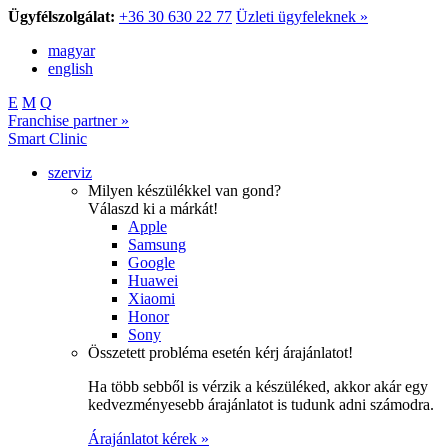
Ügyfélszolgálat:
+36 30 630 22 77
Üzleti ügyfeleknek »
magyar
english
E
M
Q
Franchise partner »
Smart Clinic
szerviz
Milyen készülékkel van gond?
Válaszd ki a márkát!
Apple
Samsung
Google
Huawei
Xiaomi
Honor
Sony
Összetett probléma esetén kérj árajánlatot!
Ha több sebből is vérzik a készüléked, akkor akár egy
kedvezményesebb árajánlatot is tudunk adni számodra.
Árajánlatot kérek »