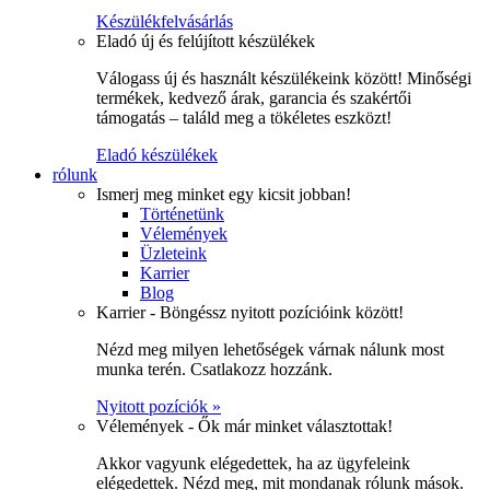
Készülékfelvásárlás
Eladó új és felújított készülékek
Válogass új és használt készülékeink között! Minőségi
termékek, kedvező árak, garancia és szakértői
támogatás – találd meg a tökéletes eszközt!
Eladó készülékek
rólunk
Ismerj meg minket egy kicsit jobban!
Történetünk
Vélemények
Üzleteink
Karrier
Blog
Karrier - Böngéssz nyitott pozícióink között!
Nézd meg milyen lehetőségek várnak nálunk most
munka terén. Csatlakozz hozzánk.
Nyitott pozíciók »
Vélemények - Ők már minket választottak!
Akkor vagyunk elégedettek, ha az ügyfeleink
elégedettek. Nézd meg, mit mondanak rólunk mások.