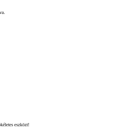
va.
kéletes eszközt!