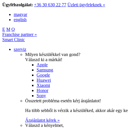
Ügyfélszolgálat:
+36 30 630 22 77
Üzleti ügyfeleknek »
magyar
english
E
M
Q
Franchise partner »
Smart Clinic
szerviz
Milyen készülékkel van gond?
Válaszd ki a márkát!
Apple
Samsung
Google
Huawei
Xiaomi
Honor
Sony
Összetett probléma esetén kérj árajánlatot!
Ha több sebből is vérzik a készüléked, akkor akár egy k
Árajánlatot kérek »
Válaszd a kényelmet,