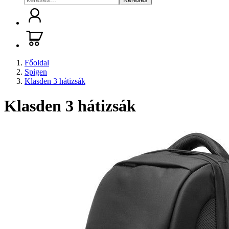
Főoldal
Spigen
Klasden 3 hátizsák
Klasden 3 hátizsák