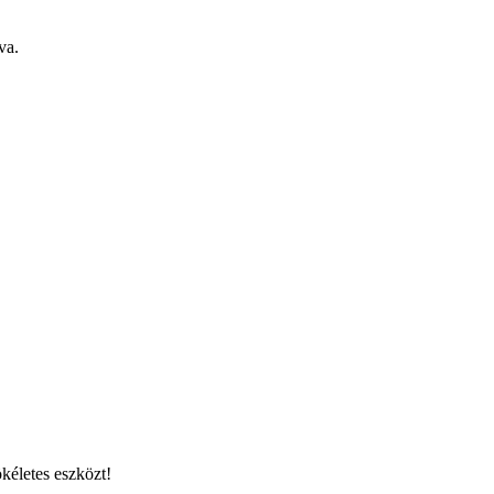
va.
kéletes eszközt!