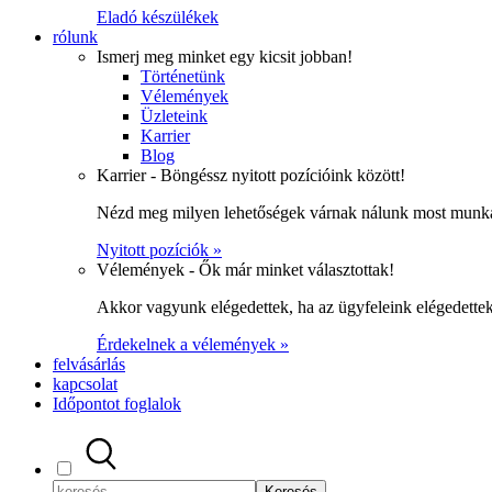
Eladó készülékek
rólunk
Ismerj meg minket egy kicsit jobban!
Történetünk
Vélemények
Üzleteink
Karrier
Blog
Karrier - Böngéssz nyitott pozícióink között!
Nézd meg milyen lehetőségek várnak nálunk most munka
Nyitott pozíciók »
Vélemények - Ők már minket választottak!
Akkor vagyunk elégedettek, ha az ügyfeleink elégedett
Érdekelnek a vélemények »
felvásárlás
kapcsolat
Időpontot foglalok
Keresés