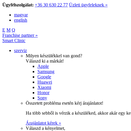
Ügyfélszolgálat:
+36 30 630 22 77
Üzleti ügyfeleknek »
magyar
english
E
M
Q
Franchise partner »
Smart Clinic
szerviz
Milyen készülékkel van gond?
Válaszd ki a márkát!
Apple
Samsung
Google
Huawei
Xiaomi
Honor
Sony
Összetett probléma esetén kérj árajánlatot!
Ha több sebből is vérzik a készüléked, akkor akár egy k
Árajánlatot kérek »
Válaszd a kényelmet,