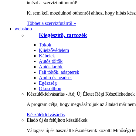
intézd a szervizt otthonról!
Ki sem kell mozdulnod otthonról ahhoz, hogy hibás kész
Többet a szervizfutárról »
webshop
Kiegészítő, tartozék
Tokok
Kijelzővédelem
Kábelek
Autós töltők
Autós tartók
Fali töltők, adapterek
Audio és headset
Egészség
Okosotthon
Készülékfelvásárlás - Adj Új Életet Régi Készülékednek
A program célja, hogy megvásároljuk az általad már nem 
Készülékfelvásárlás
Eladó új és felújított készülékek
Válogass új és használt készülékeink között! Minőségi te