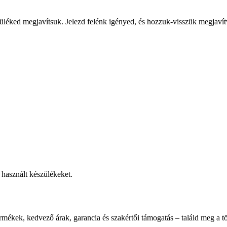
üléked megjavítsuk. Jelezd felénk igényed, és hozzuk-visszük megjavít
használt készülékeket.
rmékek, kedvező árak, garancia és szakértői támogatás – találd meg a tö