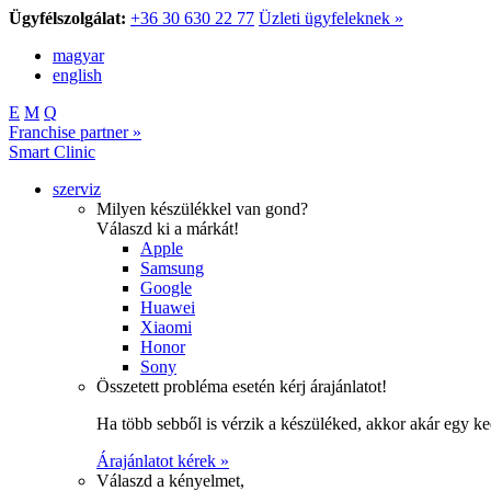
Ügyfélszolgálat:
+36 30 630 22 77
Üzleti ügyfeleknek »
magyar
english
E
M
Q
Franchise partner »
Smart Clinic
szerviz
Milyen készülékkel van gond?
Válaszd ki a márkát!
Apple
Samsung
Google
Huawei
Xiaomi
Honor
Sony
Összetett probléma esetén kérj árajánlatot!
Ha több sebből is vérzik a készüléked, akkor akár egy k
Árajánlatot kérek »
Válaszd a kényelmet,