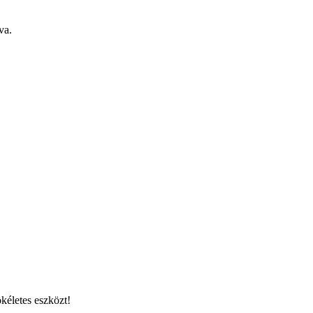
va.
kéletes eszközt!