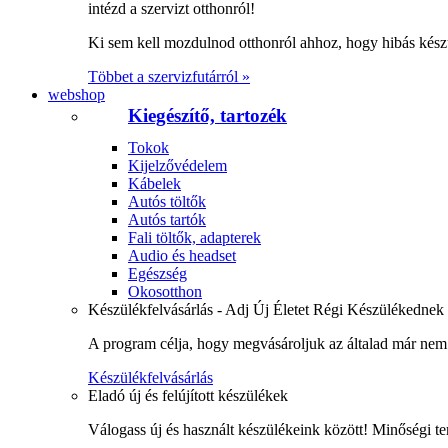
intézd a szervizt otthonról!
Ki sem kell mozdulnod otthonról ahhoz, hogy hibás kész
Többet a szervizfutárról »
webshop
Kiegészítő, tartozék
Tokok
Kijelzővédelem
Kábelek
Autós töltők
Autós tartók
Fali töltők, adapterek
Audio és headset
Egészség
Okosotthon
Készülékfelvásárlás - Adj Új Életet Régi Készülékednek
A program célja, hogy megvásároljuk az általad már nem 
Készülékfelvásárlás
Eladó új és felújított készülékek
Válogass új és használt készülékeink között! Minőségi te