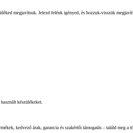
üléked megjavítsuk. Jelezd felénk igényed, és hozzuk-visszük megjavít
használt készülékeket.
rmékek, kedvező árak, garancia és szakértői támogatás – találd meg a tö