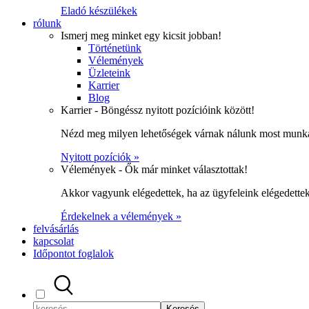
Eladó készülékek
rólunk
Ismerj meg minket egy kicsit jobban!
Történetünk
Vélemények
Üzleteink
Karrier
Blog
Karrier - Böngéssz nyitott pozícióink között!
Nézd meg milyen lehetőségek várnak nálunk most munka
Nyitott pozíciók »
Vélemények - Ők már minket választottak!
Akkor vagyunk elégedettek, ha az ügyfeleink elégedett
Érdekelnek a vélemények »
felvásárlás
kapcsolat
Időpontot foglalok
Keresés