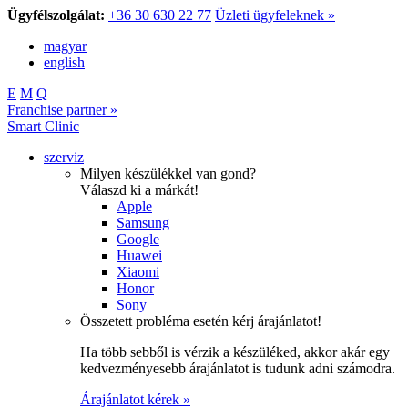
Ügyfélszolgálat:
+36 30 630 22 77
Üzleti ügyfeleknek »
magyar
english
E
M
Q
Franchise partner »
Smart Clinic
szerviz
Milyen készülékkel van gond?
Válaszd ki a márkát!
Apple
Samsung
Google
Huawei
Xiaomi
Honor
Sony
Összetett probléma esetén kérj árajánlatot!
Ha több sebből is vérzik a készüléked, akkor akár egy
kedvezményesebb árajánlatot is tudunk adni számodra.
Árajánlatot kérek »