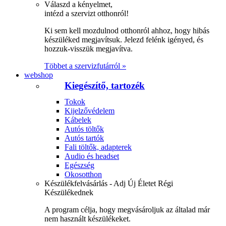
Válaszd a kényelmet,
intézd a szervizt otthonról!
Ki sem kell mozdulnod otthonról ahhoz, hogy hibás
készüléked megjavítsuk. Jelezd felénk igényed, és
hozzuk-visszük megjavítva.
Többet a szervizfutárról »
webshop
Kiegészítő, tartozék
Tokok
Kijelzővédelem
Kábelek
Autós töltők
Autós tartók
Fali töltők, adapterek
Audio és headset
Egészség
Okosotthon
Készülékfelvásárlás - Adj Új Életet Régi
Készülékednek
A program célja, hogy megvásároljuk az általad már
nem használt készülékeket.