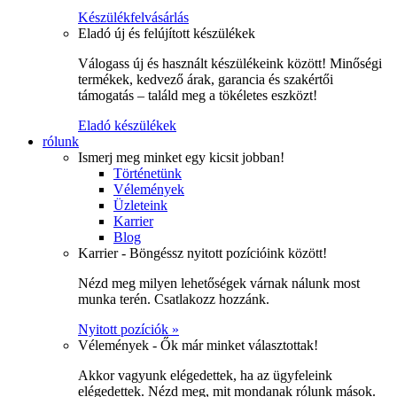
Készülékfelvásárlás
Eladó új és felújított készülékek
Válogass új és használt készülékeink között! Minőségi
termékek, kedvező árak, garancia és szakértői
támogatás – találd meg a tökéletes eszközt!
Eladó készülékek
rólunk
Ismerj meg minket egy kicsit jobban!
Történetünk
Vélemények
Üzleteink
Karrier
Blog
Karrier - Böngéssz nyitott pozícióink között!
Nézd meg milyen lehetőségek várnak nálunk most
munka terén. Csatlakozz hozzánk.
Nyitott pozíciók »
Vélemények - Ők már minket választottak!
Akkor vagyunk elégedettek, ha az ügyfeleink
elégedettek. Nézd meg, mit mondanak rólunk mások.