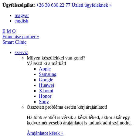
Ügyfélszolgálat:
+36 30 630 22 77
Üzleti ügyfeleknek »
magyar
english
E
M
Q
Franchise partner »
Smart Clinic
szerviz
Milyen készülékkel van gond?
Válaszd ki a márkát!
Apple
Samsung
Google
Huawei
Xiaomi
Honor
Sony
Összetett probléma esetén kérj árajánlatot!
Ha több sebből is vérzik a készüléked, akkor akár egy
kedvezményesebb árajánlatot is tudunk adni számodra.
Árajánlatot kérek »