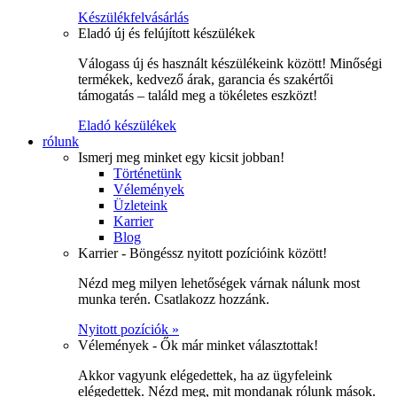
Készülékfelvásárlás
Eladó új és felújított készülékek
Válogass új és használt készülékeink között! Minőségi
termékek, kedvező árak, garancia és szakértői
támogatás – találd meg a tökéletes eszközt!
Eladó készülékek
rólunk
Ismerj meg minket egy kicsit jobban!
Történetünk
Vélemények
Üzleteink
Karrier
Blog
Karrier - Böngéssz nyitott pozícióink között!
Nézd meg milyen lehetőségek várnak nálunk most
munka terén. Csatlakozz hozzánk.
Nyitott pozíciók »
Vélemények - Ők már minket választottak!
Akkor vagyunk elégedettek, ha az ügyfeleink
elégedettek. Nézd meg, mit mondanak rólunk mások.