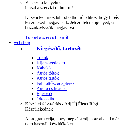
Válaszd a kényelmet,
intézd a szervizt otthonról!
Ki sem kell mozdulnod otthonról ahhoz, hogy hibás
készüléked megjavítsuk. Jelezd felénk igényed, és
hozzuk-visszük megjavítva.
Többet a szervizfutárról »
webshop
Kiegészítő, tartozék
Tokok
Kijelzővédelem
Kábelek
Autós töltők
Autós tartók
Fali töltők, adapterek
Audio és headset
Egészség
Okosotthon
Készülékfelvásárlás - Adj Új Életet Régi
Készülékednek
A program célja, hogy megvásároljuk az általad már
nem használt készülékeket.