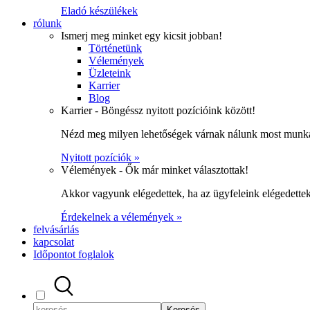
Eladó készülékek
rólunk
Ismerj meg minket egy kicsit jobban!
Történetünk
Vélemények
Üzleteink
Karrier
Blog
Karrier - Böngéssz nyitott pozícióink között!
Nézd meg milyen lehetőségek várnak nálunk most munka
Nyitott pozíciók »
Vélemények - Ők már minket választottak!
Akkor vagyunk elégedettek, ha az ügyfeleink elégedett
Érdekelnek a vélemények »
felvásárlás
kapcsolat
Időpontot foglalok
Keresés