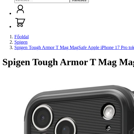
Főoldal
Spigen
Spigen Tough Armor T Mag MagSafe Apple iPhone 17 Pro to
Spigen Tough Armor T Mag Mag