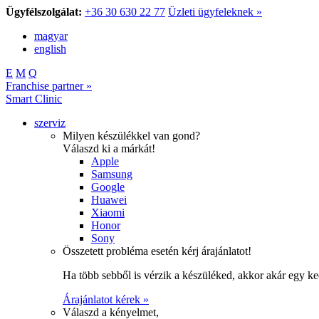
Ügyfélszolgálat:
+36 30 630 22 77
Üzleti ügyfeleknek »
magyar
english
E
M
Q
Franchise partner »
Smart Clinic
szerviz
Milyen készülékkel van gond?
Válaszd ki a márkát!
Apple
Samsung
Google
Huawei
Xiaomi
Honor
Sony
Összetett probléma esetén kérj árajánlatot!
Ha több sebből is vérzik a készüléked, akkor akár egy k
Árajánlatot kérek »
Válaszd a kényelmet,