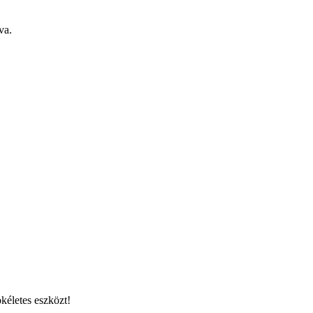
va.
kéletes eszközt!