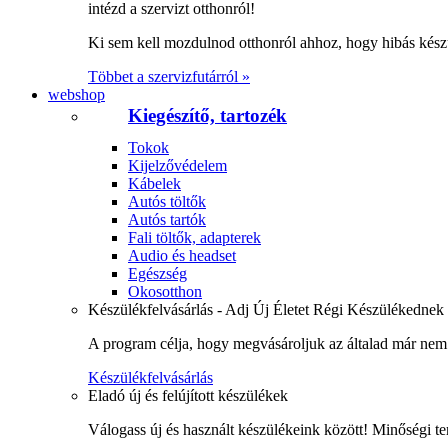
intézd a szervizt otthonról!
Ki sem kell mozdulnod otthonról ahhoz, hogy hibás kész
Többet a szervizfutárról »
webshop
Kiegészítő, tartozék
Tokok
Kijelzővédelem
Kábelek
Autós töltők
Autós tartók
Fali töltők, adapterek
Audio és headset
Egészség
Okosotthon
Készülékfelvásárlás - Adj Új Életet Régi Készülékednek
A program célja, hogy megvásároljuk az általad már nem 
Készülékfelvásárlás
Eladó új és felújított készülékek
Válogass új és használt készülékeink között! Minőségi te