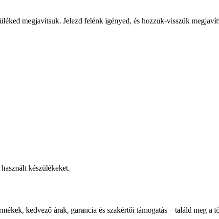
üléked megjavítsuk. Jelezd felénk igényed, és hozzuk-visszük megjavít
használt készülékeket.
rmékek, kedvező árak, garancia és szakértői támogatás – találd meg a tö