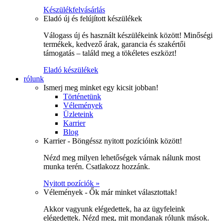
Készülékfelvásárlás
Eladó új és felújított készülékek
Válogass új és használt készülékeink között! Minőségi
termékek, kedvező árak, garancia és szakértői
támogatás – találd meg a tökéletes eszközt!
Eladó készülékek
rólunk
Ismerj meg minket egy kicsit jobban!
Történetünk
Vélemények
Üzleteink
Karrier
Blog
Karrier - Böngéssz nyitott pozícióink között!
Nézd meg milyen lehetőségek várnak nálunk most
munka terén. Csatlakozz hozzánk.
Nyitott pozíciók »
Vélemények - Ők már minket választottak!
Akkor vagyunk elégedettek, ha az ügyfeleink
elégedettek. Nézd meg, mit mondanak rólunk mások.