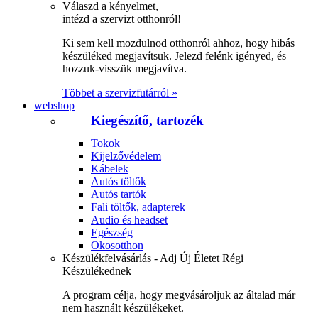
Válaszd a kényelmet,
intézd a szervizt otthonról!
Ki sem kell mozdulnod otthonról ahhoz, hogy hibás
készüléked megjavítsuk. Jelezd felénk igényed, és
hozzuk-visszük megjavítva.
Többet a szervizfutárról »
webshop
Kiegészítő, tartozék
Tokok
Kijelzővédelem
Kábelek
Autós töltők
Autós tartók
Fali töltők, adapterek
Audio és headset
Egészség
Okosotthon
Készülékfelvásárlás - Adj Új Életet Régi
Készülékednek
A program célja, hogy megvásároljuk az általad már
nem használt készülékeket.