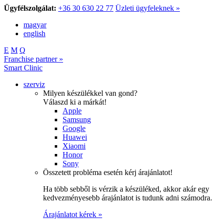
Ügyfélszolgálat:
+36 30 630 22 77
Üzleti ügyfeleknek »
magyar
english
E
M
Q
Franchise partner »
Smart Clinic
szerviz
Milyen készülékkel van gond?
Válaszd ki a márkát!
Apple
Samsung
Google
Huawei
Xiaomi
Honor
Sony
Összetett probléma esetén kérj árajánlatot!
Ha több sebből is vérzik a készüléked, akkor akár egy
kedvezményesebb árajánlatot is tudunk adni számodra.
Árajánlatot kérek »