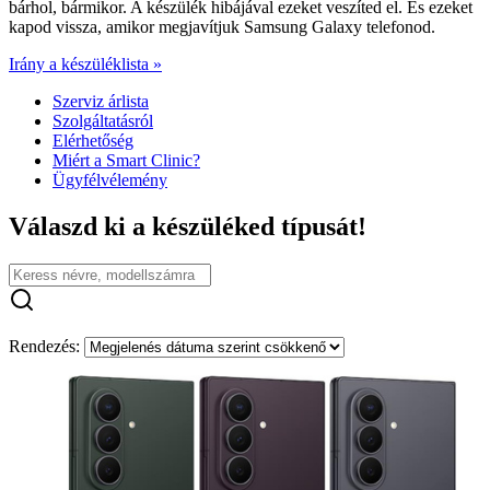
bárhol, bármikor. A készülék hibájával ezeket veszíted el. És ezeket
kapod vissza, amikor megjavítjuk Samsung Galaxy telefonod.
Irány a készüléklista »
Szerviz árlista
Szolgáltatásról
Elérhetőség
Miért a Smart Clinic?
Ügyfélvélemény
Válaszd ki a készüléked típusát!
Rendezés: