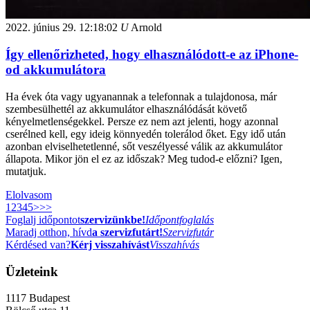
2022. június 29.
12:18:02
U
Arnold
Így ellenőrizheted, hogy elhasználódott-e az iPhone-
od akkumulátora
Ha évek óta vagy ugyanannak a telefonnak a tulajdonosa, már
szembesülhettél az akkumulátor elhasználódását követő
kényelmetlenségekkel. Persze ez nem azt jelenti, hogy azonnal
cserélned kell, egy ideig könnyedén tolerálod őket. Egy idő után
azonban elviselhetetlenné, sőt veszélyessé válik az akkumulátor
állapota. Mikor jön el ez az időszak? Meg tudod-e előzni? Igen,
mutatjuk.
Elolvasom
1
2
3
4
5
>
>>
Foglalj időpontot
szervizünkbe!
Időpontfoglalás
Maradj otthon, hívd
a szervizfutárt!
Szervizfutár
Kérdésed van?
Kérj visszahívást
Visszahívás
Üzleteink
1117
Budapest