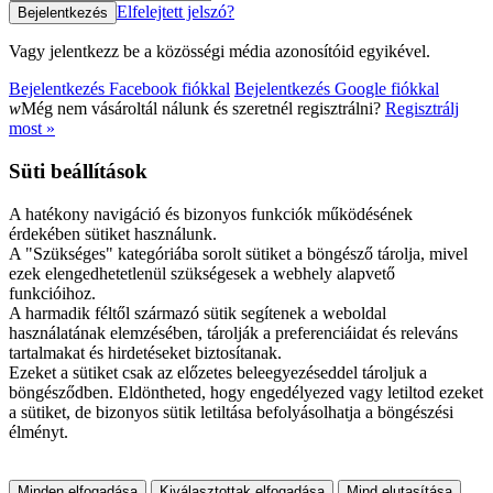
Elfelejtett jelszó?
Vagy jelentkezz be a közösségi média azonosítóid egyikével.
Bejelentkezés Facebook fiókkal
Bejelentkezés Google fiókkal
w
Még nem vásároltál nálunk és szeretnél regisztrálni?
Regisztrálj
most »
Süti beállítások
A hatékony navigáció és bizonyos funkciók működésének
érdekében sütiket használunk.
A "Szükséges" kategóriába sorolt sütiket a böngésző tárolja, mivel
ezek elengedhetetlenül szükségesek a webhely alapvető
funkcióihoz.
A harmadik féltől származó sütik segítenek a weboldal
használatának elemzésében, tárolják a preferenciáidat és releváns
tartalmakat és hirdetéseket biztosítanak.
Ezeket a sütiket csak az előzetes beleegyezéseddel tároljuk a
böngésződben. Eldöntheted, hogy engedélyezed vagy letiltod ezeket
a sütiket, de bizonyos sütik letiltása befolyásolhatja a böngészési
élményt.
Minden elfogadása
Kiválasztottak elfogadása
Mind elutasítása