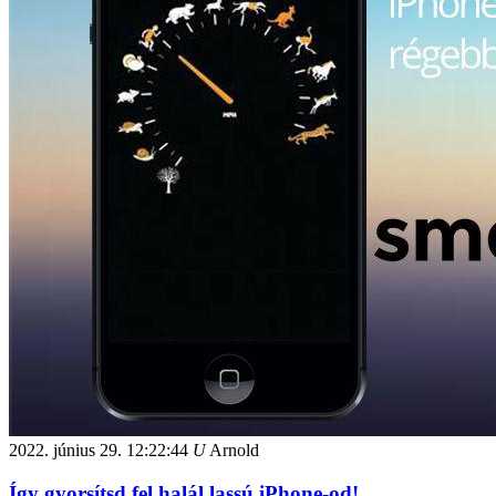
2022. június 29.
12:22:44
U
Arnold
Így gyorsítsd fel halál lassú iPhone-od!