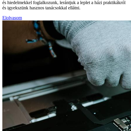
és hiedelmekkel foglalkozunk, lerántjuk a leplet a házi praktikákról
és igyekszünk hasznos tanácsokkal ellátni.
Elolvasom