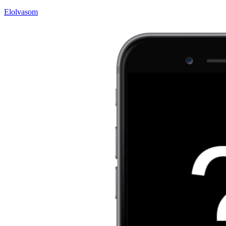
Elolvasom