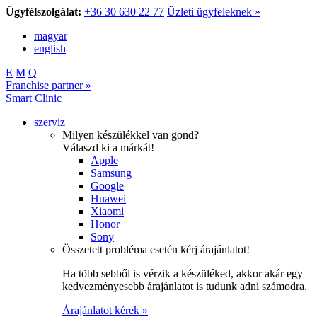
Ügyfélszolgálat:
+36 30 630 22 77
Üzleti ügyfeleknek »
magyar
english
E
M
Q
Franchise partner »
Smart Clinic
szerviz
Milyen készülékkel van gond?
Válaszd ki a márkát!
Apple
Samsung
Google
Huawei
Xiaomi
Honor
Sony
Összetett probléma esetén kérj árajánlatot!
Ha több sebből is vérzik a készüléked, akkor akár egy
kedvezményesebb árajánlatot is tudunk adni számodra.
Árajánlatot kérek »