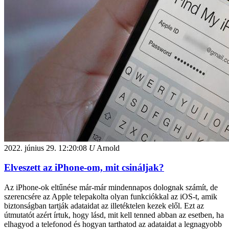
2022. június 29.
12:20:08
U
Arnold
Elveszett az iPhone-om, mit csináljak?
Az iPhone-ok eltűnése már-már mindennapos dolognak számít, de
szerencsére az Apple telepakolta olyan funkciókkal az iOS-t, amik
biztonságban tartják adataidat az illetéktelen kezek elől. Ezt az
útmutatót azért írtuk, hogy lásd, mit kell tenned abban az esetben, ha
elhagyod a telefonod és hogyan tarthatod az adataidat a legnagyobb