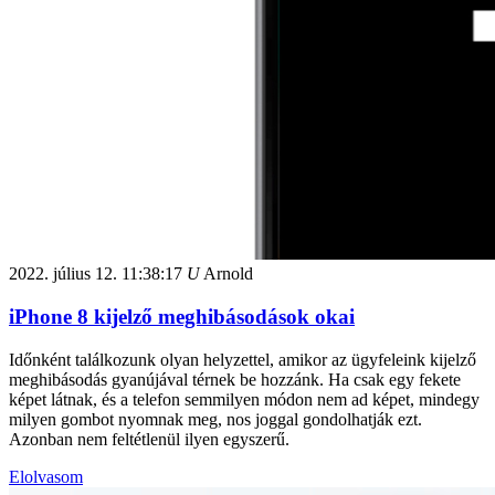
2022. július 12.
11:38:17
U
Arnold
iPhone 8 kijelző meghibásodások okai
Időnként találkozunk olyan helyzettel, amikor az ügyfeleink kijelző
meghibásodás gyanújával térnek be hozzánk. Ha csak egy fekete
képet látnak, és a telefon semmilyen módon nem ad képet, mindegy
milyen gombot nyomnak meg, nos joggal gondolhatják ezt.
Azonban nem feltétlenül ilyen egyszerű.
Elolvasom