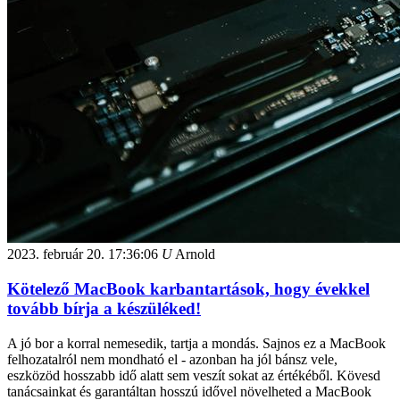
2023. február 20.
17:36:06
U
Arnold
Kötelező MacBook karbantartások, hogy évekkel
tovább bírja a készüléked!
A jó bor a korral nemesedik, tartja a mondás. Sajnos ez a MacBook
felhozatalról nem mondható el - azonban ha jól bánsz vele,
eszközöd hosszabb idő alatt sem veszít sokat az értékéből. Kövesd
tanácsainkat és garantáltan hosszú idővel növelheted a MacBook