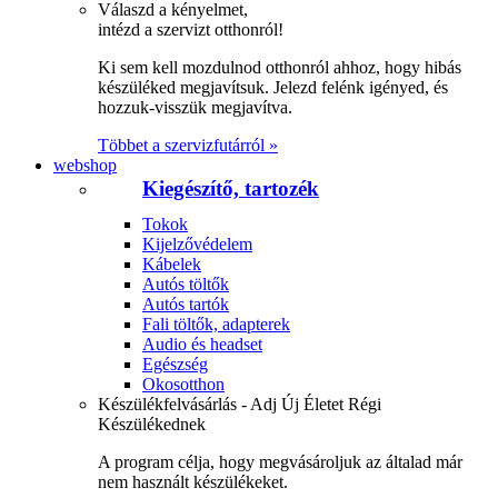
Válaszd a kényelmet,
intézd a szervizt otthonról!
Ki sem kell mozdulnod otthonról ahhoz, hogy hibás
készüléked megjavítsuk. Jelezd felénk igényed, és
hozzuk-visszük megjavítva.
Többet a szervizfutárról »
webshop
Kiegészítő, tartozék
Tokok
Kijelzővédelem
Kábelek
Autós töltők
Autós tartók
Fali töltők, adapterek
Audio és headset
Egészség
Okosotthon
Készülékfelvásárlás - Adj Új Életet Régi
Készülékednek
A program célja, hogy megvásároljuk az általad már
nem használt készülékeket.