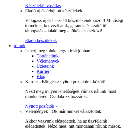
Készülékfelvásárlás
Eladó új és felújított készülékek
Válogass új és használt készülékeink között! Minőségi
termékek, kedvező árak, garancia és szakértői
támogatás – találd meg a tökéletes eszközt!
Eladó készülékek
rólunk
Ismerj meg minket egy kicsit jobban!
Történetünk
Vélemények
Üzleteink
Karrier
Blog
Karrier - Böngéssz nyitott pozícióink között!
Nézd meg milyen lehetőségek várnak nálunk most
munka terén. Csatlakozz hozzánk.
Nyitott pozíciók »
Vélemények - Ők már minket választottak!
Akkor vagyunk elégedettek, ha az ügyfeleink
elégedettek. Nézd meg, mit mondanak rólunk mások.