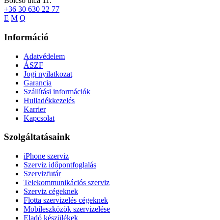
Bölcső utca 11.
+36 30 630 22 77
E
M
Q
Információ
Adatvédelem
ÁSZF
Jogi nyilatkozat
Garancia
Szállítási információk
Hulladékkezelés
Karrier
Kapcsolat
Szolgáltatásaink
iPhone szerviz
Szerviz időpontfoglalás
Szervizfutár
Telekommunikációs szerviz
Szerviz cégeknek
Flotta szervizelés cégeknek
Mobileszközök szervizelése
Eladó készülékek