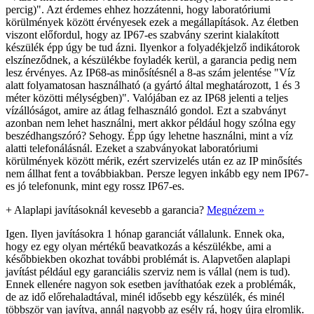
percig)". Azt érdemes ehhez hozzátenni, hogy laboratóriumi
körülmények között érvényesek ezek a megállapítások. Az életben
viszont előfordul, hogy az IP67-es szabvány szerint kialakított
készülék épp úgy be tud ázni. Ilyenkor a folyadékjelző indikátorok
elszíneződnek, a készülékbe foyladék kerül, a garancia pedig nem
lesz érvényes. Az IP68-as minősítésnél a 8-as szám jelentése "Víz
alatt folyamatosan használható (a gyártó által meghatározott, 1 és 3
méter közötti mélységben)". Valójában ez az IP68 jelenti a teljes
vízállóságot, amire az átlag felhasználó gondol. Ezt a szabványt
azonban nem lehet használni, mert akkor például hogy szólna egy
beszédhangszóró? Sehogy. Épp úgy lehetne használni, mint a víz
alatti telefonálásnál. Ezeket a szabványokat laboratóriumi
körülmények között mérik, ezért szervizelés után ez az IP minősítés
nem állhat fent a továbbiakban. Persze legyen inkább egy nem IP67-
es jó telefonunk, mint egy rossz IP67-es.
+
Alaplapi javításoknál kevesebb a garancia?
Megnézem »
Igen. Ilyen javításokra 1 hónap garanciát vállalunk. Ennek oka,
hogy ez egy olyan mértékű beavatkozás a készülékbe, ami a
későbbiekben okozhat további problémát is. Alapvetően alaplapi
javítást például egy garanciális szerviz nem is vállal (nem is tud).
Ennek ellenére nagyon sok esetben javíthatóak ezek a problémák,
de az idő előrehaladtával, minél idősebb egy készülék, és minél
többször van javítva, annál nagyobb az esély rá, hogy újra elromlik.