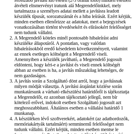
Hosszabb javítási idő esetén (2-3 óránál több) minden esetben
átvételi elismervényt iratunk alá Megrendelőinkkel, mely
tartalmazza a személyes adatai mellett a javításra leadott
készülék típusát, sorozatszámát és a hiba leírását. Ezért kérjük,
minden esetben ellenőrizze az adatokat, mert a bejegyzések
vonatkozásában történt tévedésekért és elírásokért felelősséget
nem tudunk vállalni.
A Megrendelő köteles minél pontosabb hibaleírást adni
készüléke állapotáról. A pontatlan, vagy valótlan
hibaleírásokból eredő késedelem következményeit, valamint
az ennek esetleges költségeit a Megrendelő viseli.
Amennyiben a készülék javítható, a Megrendelő jogosult
eldönteni, hogy kéri-e a javítást és viseli ennek költségét
abban az esetben is ha, a javítás műszakilag lehetséges, de
nem gazdaságos.
A javítás során a Szolgáltató dönt arról, hogy a javításnak
milyen módját választja. A javítási árajánlat közlése során
munkatársunk a várható elkészülési határidőről is tájékoztatja
a Megrendelőt, ez azonban tájékoztató jellegű, nem bír
kötelező erővel, indokolt esetben Szolgáltató jogosult azt
meghosszabbítani. Általános esetben a vállalási határidő 1
munkanap.
A készüléken lévő szoftverekért, adatokért (az adathordozók,
memóriakártyák tartalmáért) semminemű felelősséget nem
tudunk vállalni. Ezért kérjük, minden esetben mentse le