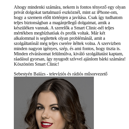
Ahogy mindenki számára, nekem is fontos tényező egy olyan
privát dolgokat tartalmazó eszköznél, mint az iPhone-om,
hogy a szemem előtt történjen a javítása. Csak így tudhatom
teljes biztonságban a magánjellegű dolgaimat, amik a
készüléken vannak. A szerelők a Smart Clinic-nél teljes
mértékben megbízhatóak és profik voltak. Már két
alkalommal is segítettek olyan problémánál, amit a
szolgáltatónál még teljes cserére ítéltek volna. A szervizben
minden nagyon igényes, szép, és ami fontos, hogy tiszta is.
Minden elvárásomat felülmúlva, kiváló szolgáltatást kaptam,
ráadásul gyorsan, így nyugodt szívvel ajánlom bárki számára!
Köszönöm Smart Clinic!
Sebestyén Balázs - televíziós és rádiós műsorvezető