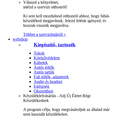
Válaszd a kényelmet,
intézd a szervizt otthonról!
Ki sem kell mozdulnod otthonról ahhoz, hogy hibás
készüléked megjavítsuk. Jelezd felénk igényed, és
hozzuk-visszük megjavítva.
Többet a szervizfutárról »
webshop
Kiegészítő, tartozék
Tokok
Kijelzővédelem
Kábelek
Autós töltők
Autós tartók
Fali töltők, adapterek
Audio és headset
Egészség
Okosotthon
Készülékfelvásárlás - Adj Új Életet Régi
Készülékednek
A program célja, hogy megvásároljuk az általad már
nem használt készülékeket.