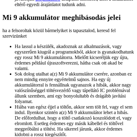
eltérő egyedi árajánlatot tudunk adni.
Mi 9 akkumulátor meghibásodás jelei
ha a felsoroltak közül bármelyiket is tapasztalod, keresd fel
szervizünket
Ha lassul a készülék, akadoznak az alkalmazások, vagy
egyszerűen kiugrál a programokból, akkor is gyanakodhatunk
egy rossz Mi 9 akkumulátorra. Mielőtt kicseréljük egy újra,
érdemes például újraszoftverezni, hátha csak ott akad be
valami.
Sok dolog utalhat a(z) Mi 9 akkumulátor cserére, azonban ez
nem mindig ennyire egyértelmű sajnos. Ha egy új
akkumulátorral is fennállnak ugyanazok a hibák, akkor nagy
valószínűséggel töltésvezérlő vagy tápellátó IC problémával
állunk szemben, ami egy bonyolultabb és drágább javítási
folyamat.
Hiába van egész éjjel a töltőn, akkor sem tölt fel, vagy el sem
indul. Ilyenkor szintén a(z) Mi 9 akkumulátor lehet a hibás.
De előfordulhat, hogy a töltő csatlakozó koszolódott el, vagy
elromlott. Esetleg érdemes egy másik kábellel és töltővel
megpróbálni a töltést. Ha sikerrel járunk, akkor érdemes
kidobni a rossz kiegészítőt.