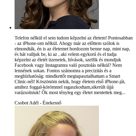
Telefon nélkül el sem tudom képzelni az életem! Pontosabban
- az iPhone-om nélkül. Ahogy már az előttem szólok is
elmondták, én is az életemet hordozom benne nap, mint nap,
és hát valljuk be, ki az , aki velem egykorú és el tudja
képzelni az életét üzenetek, hívások, szelfik és mondjuk
Facebook vagy Instagramra való posztolás nélkül? Nem
lennének sokan. Fontos számomra a precizitás és a
megbízhatóság: mindkettőt megtapasztalhattam a Smart
Clinic-nél! Köszönöm nekik, hogy életem első iPhone-ját,
amihez foggal-körömmel ragaszkodtam,sikerült újjá
varázsolniuk! Ők most tényleg egy életet mentettek meg...
Csobot Adél - Énekesnő