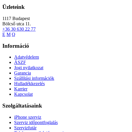
Üzleteink
1117
Budapest
Bölcső utca 11.
+36 30 630 22 77
E
M
Q
Információ
Adatvédelem
ÁSZF
Jogi nyilatkozat
Garancia
Szállítási információk
Hulladékkezelés
Karrier
Kapcsolat
Szolgáltatásaink
iPhone szerviz
Szerviz időpontfoglalás
Szervizfutár