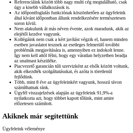
Referenciáink között több nagy multi cég megtalálható, csak
úgy a kisebb vállalkozások is.
Az időpontfoglalás funkciónak köszönhetően az ügyfeleink
által kívánt időpontban állunk rendelkezésére természetesen
soron kívül.
Nem alakulunk át más néven évente, azok maradunk, akik az
elejétől kezdve vagyunk.
Kollégáink nem csak a kért javítást végzik el, hanem minden
esetben javaslatot tesznek az esetleges felmerülő további
problémák megjavítására is, amennyiben ez indokolt lenne.
Így nem kell attól félni, hogy egy váratlan helyzetben beadja
az unalmast készüléke.
Piacvezető garancián túli szervizként az elsők között voltunk,
akik elkezdték szolgáltatásukat, és azóta is töretlenül
fejlődünk.
Több, mint 8 éve az ügyfeleinkért vagyunk, hosszú távon
számíthatnak ránk.
Ügyfél visszajelzések alapján az ügyfeleink 91,9%-a
nyilatkozta azt, hogy többet kapott tőlünk, mint amire
előzetesen számított.
Akiknek már segítettünk
Ügyfeleink véleménye