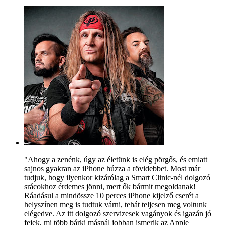
"Ahogy a zenénk, úgy az életünk is elég pörgős, és emiatt
sajnos gyakran az iPhone húzza a rövidebbet. Most már
tudjuk, hogy ilyenkor kizárólag a Smart Clinic-nél dolgozó
srácokhoz érdemes jönni, mert ők bármit megoldanak!
Ráadásul a mindössze 10 perces iPhone kijelző cserét a
helyszínen meg is tudtuk várni, tehát teljesen meg voltunk
elégedve. Az itt dolgozó szervizesek vagányok és igazán jó
fejek, mi több bárki másnál jobban ismerik az Apple