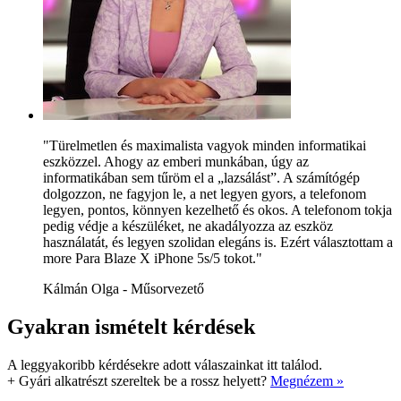
"Türelmetlen és maximalista vagyok minden informatikai
eszközzel. Ahogy az emberi munkában, úgy az
informatikában sem tűröm el a „lazsálást”. A számítógép
dolgozzon, ne fagyjon le, a net legyen gyors, a telefonom
legyen, pontos, könnyen kezelhető és okos. A telefonom tokja
pedig védje a készüléket, ne akadályozza az eszköz
használatát, és legyen szolidan elegáns is. Ezért választottam a
more Para Blaze X iPhone 5s/5 tokot."
Kálmán Olga - Műsorvezető
Gyakran ismételt kérdések
A leggyakoribb kérdésekre adott válaszainkat itt találod.
+
Gyári alkatrészt szereltek be a rossz helyett?
Megnézem »