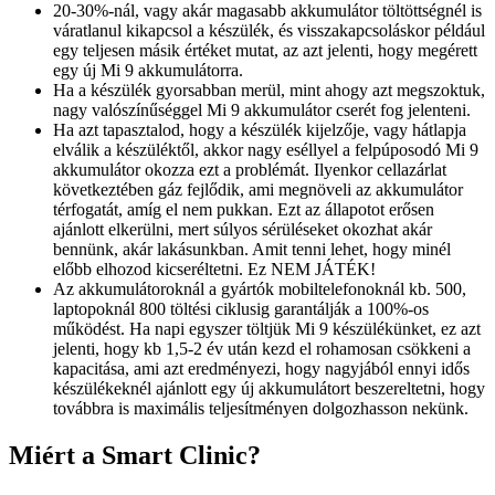
20-30%-nál, vagy akár magasabb akkumulátor töltöttségnél is
váratlanul kikapcsol a készülék, és visszakapcsoláskor például
egy teljesen másik értéket mutat, az azt jelenti, hogy megérett
egy új Mi 9 akkumulátorra.
Ha a készülék gyorsabban merül, mint ahogy azt megszoktuk,
nagy valószínűséggel Mi 9 akkumulátor cserét fog jelenteni.
Ha azt tapasztalod, hogy a készülék kijelzője, vagy hátlapja
elválik a készüléktől, akkor nagy eséllyel a felpúposodó Mi 9
akkumulátor okozza ezt a problémát. Ilyenkor cellazárlat
következtében gáz fejlődik, ami megnöveli az akkumulátor
térfogatát, amíg el nem pukkan. Ezt az állapotot erősen
ajánlott elkerülni, mert súlyos sérüléseket okozhat akár
bennünk, akár lakásunkban. Amit tenni lehet, hogy minél
előbb elhozod kicseréltetni. Ez NEM JÁTÉK!
Az akkumulátoroknál a gyártók mobiltelefonoknál kb. 500,
laptopoknál 800 töltési ciklusig garantálják a 100%-os
működést. Ha napi egyszer töltjük Mi 9 készülékünket, ez azt
jelenti, hogy kb 1,5-2 év után kezd el rohamosan csökkeni a
kapacitása, ami azt eredményezi, hogy nagyjából ennyi idős
készülékeknél ajánlott egy új akkumulátort beszereltetni, hogy
továbbra is maximális teljesítményen dolgozhasson nekünk.
Miért a Smart Clinic?