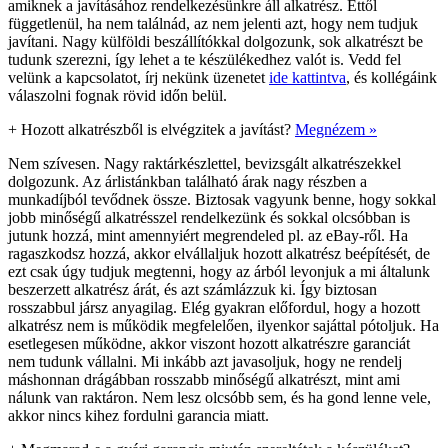
amiknek a javításához rendelkezésünkre áll alkatrész. Ettől
függetlenül, ha nem találnád, az nem jelenti azt, hogy nem tudjuk
javítani. Nagy külföldi beszállítókkal dolgozunk, sok alkatrészt be
tudunk szerezni, így lehet a te készülékedhez valót is. Vedd fel
velünk a kapcsolatot, írj nekünk üzenetet
ide kattintva
, és kollégáink
válaszolni fognak rövid időn belül.
+
Hozott alkatrészből is elvégzitek a javítást?
Megnézem »
Nem szívesen. Nagy raktárkészlettel, bevizsgált alkatrészekkel
dolgozunk. Az árlistánkban található árak nagy részben a
munkadíjból tevődnek össze. Biztosak vagyunk benne, hogy sokkal
jobb minőségű alkatrésszel rendelkezünk és sokkal olcsóbban is
jutunk hozzá, mint amennyiért megrendeled pl. az eBay-ről. Ha
ragaszkodsz hozzá, akkor elvállaljuk hozott alkatrész beépítését, de
ezt csak úgy tudjuk megtenni, hogy az árból levonjuk a mi általunk
beszerzett alkatrész árát, és azt számlázzuk ki. Így biztosan
rosszabbul jársz anyagilag. Elég gyakran előfordul, hogy a hozott
alkatrész nem is működik megfelelően, ilyenkor sajáttal pótoljuk. Ha
esetlegesen működne, akkor viszont hozott alkatrészre garanciát
nem tudunk vállalni. Mi inkább azt javasoljuk, hogy ne rendelj
máshonnan drágábban rosszabb minőségű alkatrészt, mint ami
nálunk van raktáron. Nem lesz olcsóbb sem, és ha gond lenne vele,
akkor nincs kihez fordulni garancia miatt.