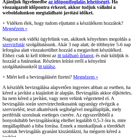
Ajánljuk figyelmedbe
az időpontfoglalás lehetőségét
. Ha
visszaigazolt időpontra érkezel, akkor tudjuk vállalni a
weboldalunkon megtalálható javítási időket.
+
Vidéken élek, hogy tudom eljuttatni a készülékem hozzátok?
Megnézem »
Nagyon sok vidéki ügyfelünk van, akiknek kényelmes megoldás a
szervizfutár
szolgáltatásunk. Akár 3 nap alatt, de többnyire 5-6 nap
leforgása alatt visszakerülhet hozzád a megjavított készüléked.
Ehhez csak ki kell tölteni az
itt található űrlapot
, és már küldjük is
hozzád a futárunkat. Részletes leírást erről a kényelmi
szolgáltatásunkról
itt találsz
.
+
Miért kell a bevizsgálásért fizetni?
Megnézem »
A készülék bevizsgálása alapvetően ingyenes abban az esetben, ha
kéred a javítást a kiajánlott ár alapján. Bevizsgálás akkor díjköteles,
ha nem kéred a javítást, vagy nem velünk végezteted el. A
bevizsgálás során szerviztechnikusaink ugyanúgy elvégzik a
szervizelést, teszt alkatrészek segítségével megállapítják, mely
perifériák szorulnak esetleges cserére. Az egyszerűbbtől a
bonyolultabb bevizsgálásokig eltelhet legalább 0,5-3 óra is, mire
megállapítható a hiba forrása. Ennek a munkadíjnak a töredékét
szoktuk bevizsgálás gyanánt kiszámlázni, ha mégsem kéred a
javítást.