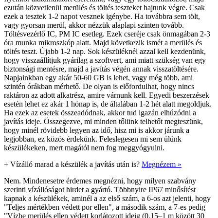
ezután közvetlenül merülés és töltés teszteket hajtunk végre. Csak
ezek a tesztek 1-2 napot vesznek igénybe. Ha továbbra sem tölt,
vagy gyorsan merül, akkor nézzük alaplapi szinten tovább.
Töltésvezérlő IC, PM IC esetleg. Ezek cseréje csak önmagában 2-3
óra munka mikroszkóp alatt. Majd következik ismét a merülés és
töltés teszt. Újabb 1-2 nap. Sok készüléknél azzal kell kezdenünk,
hogy visszaállítjuk gyárilag a szoftvert, ami miatt szükség van egy
biztonsági mentésre, majd a javítás végén annak visszatöltésére.
Napjainkban egy akár 50-60 GB is lehet, vagy még több, ami
szintén órákban mérhető. De olyan is előfordulhat, hogy nincs
raktáron az adott alkatrész, amire várnunk kell. Egyedi beszerzések
esetén lehet ez akár 1 hónap is, de általában 1-2 hét alatt megoldjuk.
Ha ezek az esetek összeadódnak, akkor tud igazán elhúzódni a
javítás ideje. Összegezve, mi minden tőlünk telhetőt megteszünk,
hogy minél rövidebb legyen az idő, hisz mi is akkor járunk a
legjobban, ez közös érdekünk. Feleslegesen mi sem ülünk
készülékeken, mert magától nem fog meggyógyulni.
+
Vízálló marad a készülék a javítás után is?
Megnézem »
Nem. Mindenesetre érdemes megnézni, hogy milyen szabvány
szerinti vízállóságot hirdet a gyártó. Többnyire IP67 minősítést
kapnak a készülékek, aminél a az első szám, a 6-os azt jelenti, hogy
"Teljes mértékben védett por ellen", a második szám, a 7-es pedig
"Vízbe merülés ellen védett korlátozott ideig (0,15–1 m között 30