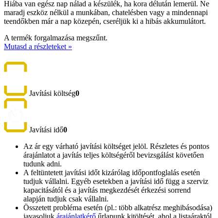
Hiába van egész nap nálad a készülék, ha kora délután lemerül. Ne
maradj eszköz nélkül a munkában, chatelésben vagy a mindennapi
teendőkben már a nap közepén, cseréljük ki a hibás akkumulátort.
A termék forgalmazása megszűnt.
Mutasd a részleteket »
Javítási költség
0
Javítási idő
0
Az ár egy várható javítási költséget jelöl. Részletes és pontos
árajánlatot a javítás teljes költségéről bevizsgálást követően
tudunk adni.
A feltüntetett javítási időt kizárólag időpontfoglalás esetén
tudjuk vállalni. Egyéb esetekben a javítási idő függ a szerviz
kapacitásától és a javítás megkezdését érkezési sorrend
alapján tudjuk csak vállalni.
Összetett probléma esetén (pl.: több alkatrész meghibásodása)
javasoljuk
árajánlatkérő
űrlapunk kitöltését, ahol a listaáraktól