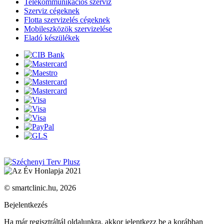
Telekommunikációs szerviz
Szerviz cégeknek
Flotta szervizelés cégeknek
Mobileszközök szervizelése
Eladó készülékek
© smartclinic.hu, 2026
Bejelentkezés
Ha már regisztráltál oldalunkra, akkor jelentkezz be a korábban