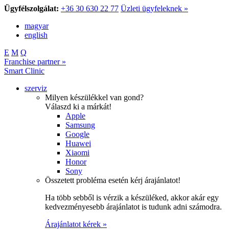
Ügyfélszolgálat:
+36 30 630 22 77
Üzleti ügyfeleknek »
magyar
english
E
M
Q
Franchise partner »
Smart Clinic
szerviz
Milyen készülékkel van gond?
Válaszd ki a márkát!
Apple
Samsung
Google
Huawei
Xiaomi
Honor
Sony
Összetett probléma esetén kérj árajánlatot!
Ha több sebből is vérzik a készüléked, akkor akár egy
kedvezményesebb árajánlatot is tudunk adni számodra.
Árajánlatot kérek »