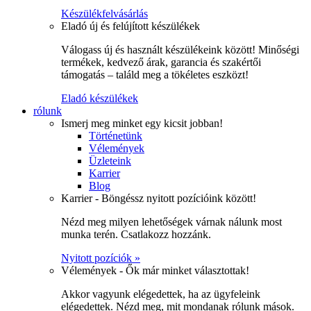
Készülékfelvásárlás
Eladó új és felújított készülékek
Válogass új és használt készülékeink között! Minőségi
termékek, kedvező árak, garancia és szakértői
támogatás – találd meg a tökéletes eszközt!
Eladó készülékek
rólunk
Ismerj meg minket egy kicsit jobban!
Történetünk
Vélemények
Üzleteink
Karrier
Blog
Karrier - Böngéssz nyitott pozícióink között!
Nézd meg milyen lehetőségek várnak nálunk most
munka terén. Csatlakozz hozzánk.
Nyitott pozíciók »
Vélemények - Ők már minket választottak!
Akkor vagyunk elégedettek, ha az ügyfeleink
elégedettek. Nézd meg, mit mondanak rólunk mások.