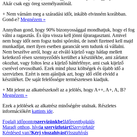
Akár csak egy öreg személyautónál.
+
Nem várnám meg a száradási időt, inkább elvinném korábban.
Gond-e?
Megnézem »
Annyiban gond, hogy 90% bizonyossággal mondhatjuk, hogy el fog
válni a ragasztás. És újra vissza kell jönni újraragasztani. Amivel
nem hogy időt nem fogsz tudni spórolni, de ismét fizetned kell majd
munkadíjat, mert ilyen esetben garanciát sem tudunk rá vállalni.
Nem beszélve arról, hogy az elváló kijelző vagy hátlap mellett
keletkező résen szennyeződés kerülhet a készülékbe, ami zárlatot
okozhat, vagy foltos lesz a kijelző háttérfénye, ami csak kijelző
cserével orvosolható. Ezek mind plusz költségek és újabb idő a
szervizben. Ezért is nem ajánljuk azt, hogy idő előtt elvidd a
készüléket. De saját felelősségre természetesen kiadjuk.
+
Mit jelent az alkatrészeknél az a jelölés, hogy A++, A+, A, B?
Megnézem »
Ezek a jelölések az alkatrész minőségére utalnak. Részletes
információkért
kattints ide
.
Foglalj időpontot
szervizünkbe!
Időpontfoglalás
Maradj otthon, hívd
a szervizfutárt!
Szervizfutár
Kérdésed van?
Kérj visszahívást
Visszahívás