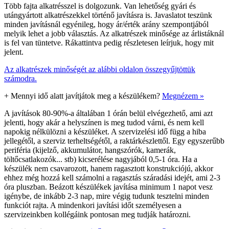
Több fajta alkatrésszel is dolgozunk. Van lehetőség gyári és
utángyártott alkatrészekkel történő javításra is. Javaslatot teszünk
minden javításnál egyénileg, hogy ár/érték arány szempontjából
melyik lehet a jobb választás. Az alkatrészek minősége az árlistáknál
is fel van tüntetve. Rákattintva pedig részletesen leírjuk, hogy mit
jelent.
Az alkatrészek minőségét az alábbi oldalon összegyűjtöttük
számodra.
+
Mennyi idő alatt javítjátok meg a készülékem?
Megnézem »
A javítások 80-90%-a általában 1 órán belül elvégezhető, ami azt
jelenti, hogy akár a helyszínen is meg tudod várni, és nem kell
napokig nélkülözni a készüléket. A szervizelési idő függ a hiba
jellegétől, a szerviz terheltségétől, a raktárkészlettől. Egy egyszerűbb
periféria (kijelző, akkumulátor, hangszórók, kamerák,
töltőcsatlakozók... stb) kicserélése nagyjából 0,5-1 óra. Ha a
készülék nem csavarozott, hanem ragasztott konstrukciójú, akkor
ehhez még hozzá kell számolni a ragasztás száradási idejét, ami 2-3
óra pluszban. Beázott készülékek javítása minimum 1 napot vesz
igénybe, de inkább 2-3 nap, mire végig tudunk tesztelni minden
funkciót rajta. A mindenkori javítási időt személyesen a
szervizeinkben kollégáink pontosan meg tudják határozni.