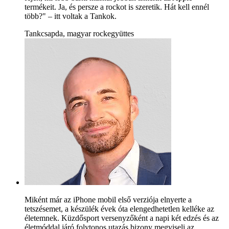
termékeit. Ja, és persze a rockot is szeretik. Hát kell ennél
több?" – itt voltak a Tankok.
Tankcsapda, magyar rockegyüttes
Miként már az iPhone mobil első verziója elnyerte a
tetszésemet, a készülék évek óta elengedhetetlen kelléke az
életemnek. Küzdősport versenyzőként a napi két edzés és az
életmóddal járó folytonos utazás bizony megviseli az