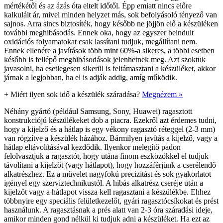
mértékétől és az ázás óta eltelt időtől. Épp emiatt nincs előre
kalkulált ár, mivel minden helyzet más, sok befolyásoló tényező van
sajnos. Arra sincs biztosíték, hogy később ne jöjjön elő a készüléken
további meghibásodás. Ennek oka, hogy az egyszer beindult
oxidációs folyamatokat csak lassítani tudjuk, megállítani nem.
Ennek ellenére a javítások több mint 60%-a sikeres, a többi esetben
később is fellépő meghibásodások jelenhetnek meg. Azt szoktuk
javasolni, ha esetlegesen sikerül is feltámasztani a készüléket, akkor
járnak a legjobban, ha el is adják addig, amíg működik.
+
Miért ilyen sok idő a készülék száradása?
Megnézem »
Néhány gyártó (például Samsung, Sony, Huawei) ragasztott
konstrukciójú készülékeket dob a piacra. Ezekről azt érdemes tudni,
hogy a kijelző és a hátlap is egy vékony ragasztó réteggel (2-3 mm)
van rögzítve a készülék házához. Bármilyen javítás a kijelző, vagy a
hátlap eltávolításával kezdődik. Ilyenkor melegítő padon
felolvasztjuk a ragasztót, hogy utána finom eszközökkel el tudjuk
távolítani a kijelzőt (vagy hátlapot), hogy hozzáférjünk a cserélendő
alkatrészhez. Ez a művelet nagyfokú precizitást és sok gyakorlatot
igényel egy szerviztechnikustól. A hibás alkatrész cseréje után a
kijelzőt vagy a hátlapot vissza kell ragasztani a készülékbe. Ehhez
többnyire egy speciális felületkezelőt, gyári ragasztócsíkokat és prést
használunk. A ragasztásnak a prés alatt van 2-3 óra száradási ideje,
amikor minden gond nélkül ki tudjuk adni a készüléket. Ha ezt az