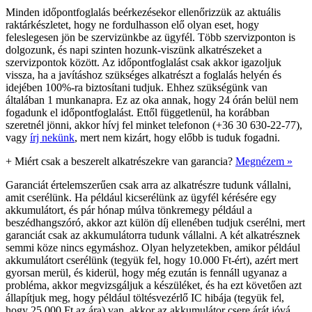
Minden időpontfoglalás beérkezésekor ellenőrizzük az aktuális
raktárkészletet, hogy ne fordulhasson elő olyan eset, hogy
feleslegesen jön be szervizünkbe az ügyfél. Több szervizponton is
dolgozunk, és napi szinten hozunk-viszünk alkatrészeket a
szervizpontok között. Az időpontfoglalást csak akkor igazoljuk
vissza, ha a javításhoz szükséges alkatrészt a foglalás helyén és
idejében 100%-ra biztosítani tudjuk. Ehhez szükségünk van
általában 1 munkanapra. Ez az oka annak, hogy 24 órán belül nem
fogadunk el időpontfoglalást. Ettől függetlenül, ha korábban
szeretnél jönni, akkor hívj fel minket telefonon (+36 30 630-22-77),
vagy
írj nekünk
, mert nem kizárt, hogy előbb is tuduk fogadni.
+
Miért csak a beszerelt alkatrészekre van garancia?
Megnézem »
Garanciát értelemszerűen csak arra az alkatrészre tudunk vállalni,
amit cserélünk. Ha például kicserélünk az ügyfél kérésére egy
akkumulátort, és pár hónap múlva tönkremegy például a
beszédhangszóró, akkor azt külön díj ellenében tudjuk cserélni, mert
garanciát csak az akkumulátorra tudunk vállalni. A két alkatrésznek
semmi köze nincs egymáshoz. Olyan helyzetekben, amikor például
akkumulátort cserélünk (tegyük fel, hogy 10.000 Ft-ért), azért mert
gyorsan merül, és kiderül, hogy még ezután is fennáll ugyanaz a
probléma, akkor megvizsgáljuk a készüléket, és ha ezt követően azt
állapítjuk meg, hogy például töltésvezérlő IC hibája (tegyük fel,
hogy 25.000 Ft az ára) van, akkor az akkumulátor csere árát jóvá