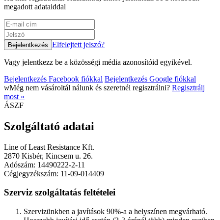
megadott adataiddal
Elfelejtett jelszó?
Vagy jelentkezz be a közösségi média azonosítóid egyikével.
Bejelentkezés Facebook fiókkal
Bejelentkezés Google fiókkal
w
Még nem vásároltál nálunk és szeretnél regisztrálni?
Regisztrálj
most »
ÁSZF
Szolgáltató adatai
Line of Least Resistance Kft.
2870 Kisbér, Kincsem u. 26.
Adószám: 14490222-2-11
Cégjegyzékszám: 11-09-014409
Szerviz szolgáltatás feltételei
Szervizünkben a javítások 90%-a a helyszínen megvárható.