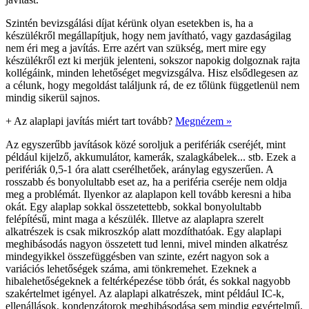
Szintén bevizsgálási díjat kérünk olyan esetekben is, ha a
készülékről megállapítjuk, hogy nem javítható, vagy gazdaságilag
nem éri meg a javítás. Erre azért van szükség, mert mire egy
készülékről ezt ki merjük jelenteni, sokszor napokig dolgoznak rajta
kollégáink, minden lehetőséget megvizsgálva. Hisz elsődlegesen az
a célunk, hogy megoldást találjunk rá, de ez tőlünk függetlenül nem
mindig sikerül sajnos.
+
Az alaplapi javítás miért tart tovább?
Megnézem »
Az egyszerűbb javítások közé soroljuk a perifériák cseréjét, mint
például kijelző, akkumulátor, kamerák, szalagkábelek... stb. Ezek a
perifériák 0,5-1 óra alatt cserélhetőek, aránylag egyszerűen. A
rosszabb és bonyolultabb eset az, ha a periféria cseréje nem oldja
meg a problémát. Ilyenkor az alaplapon kell tovább keresni a hiba
okát. Egy alaplap sokkal összetettebb, sokkal bonyolultabb
felépítésű, mint maga a készülék. Illetve az alaplapra szerelt
alkatrészek is csak mikroszkóp alatt mozdíthatóak. Egy alaplapi
meghibásodás nagyon összetett tud lenni, mivel minden alkatrész
mindegyikkel összefüggésben van szinte, ezért nagyon sok a
variációs lehetőségek száma, ami tönkremehet. Ezeknek a
hibalehetőségeknek a feltérképezése több órát, és sokkal nagyobb
szakértelmet igényel. Az alaplapi alkatrészek, mint például IC-k,
ellenállások, kondenzátorok meghibásodása sem mindig egyértelmű,