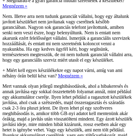
+
Megmarad-e a gyári garancia miután szereltétek a készüléket?
Megnézem »
Nem. Illetve arra nem tudunk garanciát vállalni, hogy egy általunk
javított készüléket nem javítanak vagy cserélnek később
garanciában. Nagyon sok garanciás telefont javítottunk, amiben
senki nem veszi észre, hogy belenyúltunk. Nem is emiatt nem
akarunk ezért felelősséget vállalni. Ismerjük a garanciális szervizek
hozzáállását, és emiatt mi nem szeretnénk koloncot venni a
nyakunkba. Ha egy kedves ügyfél kéri, hogy segítsünk,
természetesen megtesszük, de mi nem tudunk garanciát vállalni arra,
hogy egy garanciális szerviz miért utasít el egy készüléket.
+
Miért kell egyes készülékekre egy napot várni, amíg van ami
néhány órán belül kész van?
Megnézem »
Mert vannak olyan jellegű meghibásodások, ahol a hibakeresés és
annak javítása egy sokkal összetettebb folyamat annál, mint például
egy akkumulátor cseréje. Ilyen lehet például a ragasztott készülékek
javítása, ahol csak a szétszedés, majd összeragasztás és száradás
csak 2-3 óra pluszt jelent. De ilyen lehet pl egy szoftveres
meghibásodás is, amikor több GB-nyi adatot kell mentenünk akár
órákig, majd a javítás után visszatölteni mindent. Egy ázott készülék
javítási ideje, mire minden hibát kizárunk, rossz esetben akár egy
hetet is igénybe vehet. Vagy egy készülék, ami nem tölt például.
Ilyenkor akkumulátort cserélünk, vagy egy töltőcsatlakozót, majd