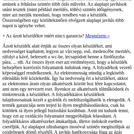
aminek a feltárása szintén több órás művelet. Az alaplapi javítások
utáni tesztek (mint például merülés, töltés) szintén időigényesek,
mire azt merjük mondani, hogy rendben van a készülék.
Összességében egy körültekintően elvégzett alaplapi javítás több
napot is igénybe vehet.
+
Az ázott készülékre miért nincs garancia?
Megnézem »
Ázott készülék alatt értjük az összes olyan készüléket, ami
nedvességet kaphatott, legyen az vízcsepp, eső, medencébe merülés,
ráfolyt a kávé, beleesett a wc-be, lecsapódott benne a fürdőszoba
pára, ... stb. Az összes ilyen eset azt eredményezi, hogy a készülék
belsejében korróziós folyamatok indulnak meg. A folyadékok vezető
képességgel rendelkeznek. Az elektromosság mindig a legkisebb
ellenállás felé közlekedik. Így ha nedvesség éri a készüléket, akkor
az elektromos áram olyan alkatrészek között hoz létre kapcsolatot,
ami nem egy tervezett eset. Ilyenkor az alkatrészek túlműködnek és
tönkreteszik a készüléket. A folyadékkáros készülékek
tulajdonosainak kezét a gyártók és mobilszolgáltatók is elengedik. A
termék garanciája nem terjed ki ilyen meghibásodásokra, csak ha
kötöttek rá ilyen jellegű biztosítást korábban. Amit mi tudunk tenni,
hogy ezt az oxidációs folyamatot megpróbáljuk lelassítani. A
folyadékkáros alkatrészeket áttakarítjuk, illetve indokolt esetben
cseréljük. Az alaplapot ultrahangos mosóval szintén megtisztítjuk az
oxidrétegek döntő részétől. A javítás hatékonysága függ az ázás