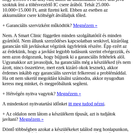
szoktuk írni a töltésvezérlő IC csere árából. Tehát 25.000-
10.000=15.000 Ft, amit fizetni kell. Ebben az esetben az
akkumulátor csere költségét átvállaljuk tőled.
+
Garanciális szervizként működtök?
Megnézem »
Nem. A Smart Clinic független minden szolgáltatótól és minden
gyártótól. Nem állunk szerződéses kapcsolatban senkivel, kizárólag
garancián túli javításokat végzünk ügyfeleink részére. Épp ezért az
az érdekünk, hogy a javítást legjobb tudásunk szerint elvégezzük, és
nem azon dolgozunk, hogy bújjunk ki a garanciális feltételek alól.
Ugyanakkor azt javasoljuk, ha garanciális még a készüléked (és nem
ázott, nincs összetörve, mert ezek kizáró okok lesznek), akkor
érdemes inkább egy garanciális szervizt felkeresni a problémáddal.
Ha ott nem sikerül megoldást kínálni számodra, akkor nyugodtan
keress meg minket, és megpróbálunk segíteni.
+
Hétvégén nyitva vagytok?
Megnézem »
A mindenkori nyitvatartási időnket
itt meg tudod nézni
.
+
Az oldalon nem látom a készülékem típusát, azt is tudjátok
javítani?
Megnézem »
Döntő többségben azokat a készülékeket találod meg honlapunkon,