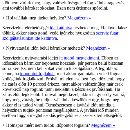
időt nem várjuk meg, nagy valószínűséggel el fog válni a ragasztás,
ami további károkat okozhat. Ezen nem érdemes spórolni.
+
Hol talállak meg titeket helyileg?
Megnézem »
Szervizeink elérhetőségét
ide kattintva
nézheted meg. Ha távol laksz
tőlünk, akkor sincs gond, vedd igénybe nyugodtan
szerviz futár
szolgáltatásunkat ide kattintva
.
+
Nyitvatartási időn belül bármikor mehetek?
Megnézem »
Szervizeink nyitvatartási idejét
itt tudod megtekinteni
. Ebben az
időszakban bármikor bejöhetsz hozzánk, pár percen belül biztosan
sorra kerülsz, nem kell sokat várni a kiszolgálásra. A legjobb az
lenne, ha
időpontot foglalnál
, mert akkor garantáltan veled fognak
kollégáink foglalkozni. Próbálj minden esetben úgy időzíteni, hogy
ne zárás előtt 10 perccel érkezz, mert akkor valószínűleg már csak
következő nap fogunk tudni nekiállni a készülék javításának. Ha
zárás előtt legkésőbb 1 órával megérkezel, akkor nagy esély van rá,
hogy még zárásig be tudjuk vállalni a készüléket úgy, hogy még
akkor el is tudod vinni. Természetesen a javítási időt mindig a
helyszínen tudjuk pontosan megállapítani. A javítási idő minden
esetben függ a meghibásodás jellegétől és a szerviz terheltségétől.
+
Holnapra miért nem tudok időpontot foglalni?
Megnézem »