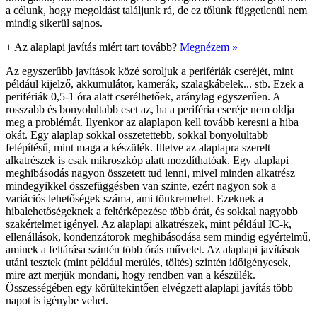
a célunk, hogy megoldást találjunk rá, de ez tőlünk függetlenül nem
mindig sikerül sajnos.
+
Az alaplapi javítás miért tart tovább?
Megnézem »
Az egyszerűbb javítások közé soroljuk a perifériák cseréjét, mint
például kijelző, akkumulátor, kamerák, szalagkábelek... stb. Ezek a
perifériák 0,5-1 óra alatt cserélhetőek, aránylag egyszerűen. A
rosszabb és bonyolultabb eset az, ha a periféria cseréje nem oldja
meg a problémát. Ilyenkor az alaplapon kell tovább keresni a hiba
okát. Egy alaplap sokkal összetettebb, sokkal bonyolultabb
felépítésű, mint maga a készülék. Illetve az alaplapra szerelt
alkatrészek is csak mikroszkóp alatt mozdíthatóak. Egy alaplapi
meghibásodás nagyon összetett tud lenni, mivel minden alkatrész
mindegyikkel összefüggésben van szinte, ezért nagyon sok a
variációs lehetőségek száma, ami tönkremehet. Ezeknek a
hibalehetőségeknek a feltérképezése több órát, és sokkal nagyobb
szakértelmet igényel. Az alaplapi alkatrészek, mint például IC-k,
ellenállások, kondenzátorok meghibásodása sem mindig egyértelmű,
aminek a feltárása szintén több órás művelet. Az alaplapi javítások
utáni tesztek (mint például merülés, töltés) szintén időigényesek,
mire azt merjük mondani, hogy rendben van a készülék.
Összességében egy körültekintően elvégzett alaplapi javítás több
napot is igénybe vehet.