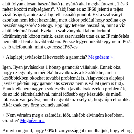
alatt folyamatosan használható (a gyártó által meghatározott, 1 és 3
méter közötti mélységben)". Valójában ez az IP68 jelenti a teljes
vízállóságot, amire az átlag felhasználó gondol. Ezt a szabványt
azonban nem lehet használni, mert akkor például hogy szólna egy
beszédhangszóró? Sehogy. Épp úgy lehetne használni, mint a víz
alatti telefonálásnál. Ezeket a szabványokat laboratóriumi
körülmények között mérik, ezért szervizelés után ez az IP minősítés
nem állhat fent a továbbiakban. Persze legyen inkább egy nem IP67-
es jó telefonunk, mint egy rossz IP67-es.
+
Alaplapi javításoknál kevesebb a garancia?
Megnézem »
Igen. Ilyen javításokra 1 hónap garanciát vállalunk. Ennek oka,
hogy ez egy olyan mértékű beavatkozás a készülékbe, ami a
későbbiekben okozhat további problémát is. Alapvetően alaplapi
javítást például egy garanciális szerviz nem is vállal (nem is tud).
Ennek ellenére nagyon sok esetben javíthatóak ezek a problémák,
de az idő előrehaladtával, minél idősebb egy készülék, és minél
többször van javítva, annál nagyobb az esély rá, hogy újra elromlik.
Akár csak egy öreg személyautónál.
+
Nem várnám meg a száradási időt, inkább elvinném korábban.
Gond-e?
Megnézem »
Annyiban gond, hogy 90% bizonyossággal mondhatjuk, hogy el fog