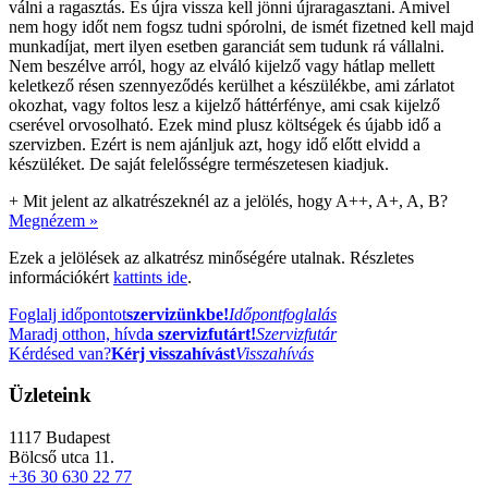
válni a ragasztás. És újra vissza kell jönni újraragasztani. Amivel
nem hogy időt nem fogsz tudni spórolni, de ismét fizetned kell majd
munkadíjat, mert ilyen esetben garanciát sem tudunk rá vállalni.
Nem beszélve arról, hogy az elváló kijelző vagy hátlap mellett
keletkező résen szennyeződés kerülhet a készülékbe, ami zárlatot
okozhat, vagy foltos lesz a kijelző háttérfénye, ami csak kijelző
cserével orvosolható. Ezek mind plusz költségek és újabb idő a
szervizben. Ezért is nem ajánljuk azt, hogy idő előtt elvidd a
készüléket. De saját felelősségre természetesen kiadjuk.
+
Mit jelent az alkatrészeknél az a jelölés, hogy A++, A+, A, B?
Megnézem »
Ezek a jelölések az alkatrész minőségére utalnak. Részletes
információkért
kattints ide
.
Foglalj időpontot
szervizünkbe!
Időpontfoglalás
Maradj otthon, hívd
a szervizfutárt!
Szervizfutár
Kérdésed van?
Kérj visszahívást
Visszahívás
Üzleteink
1117
Budapest
Bölcső utca 11.
+36 30 630 22 77