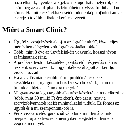
háza elhajlik, ilyenkor a kijelző is kiugorhat a helyéről, de
akár még az alaplapban is létrejöhetnek visszafordíthatatlan
károk. Hajlott készülékház esetén mindenképp ajánlott annak
cseréje a további hibák elkerülése végett.
Miért a Smart Clinic?
Ügyfél visszajelzések alapján az ügyfeleink 97,1%-a teljes
mértékben elégedett volt ügyfélszolgálatunkkal.
Több, mint 8 éve az ügyfeleinkért vagyunk, hosszú távon
számíthatnak ránk.
A javításra leadott készüléket javítás előtt és javítás után is
tesztelik szervizeseink, hogy tökéletes állapotban kerüljön
vissza hozzád.
Ha a javítás után később bármi problémát észlelsz
készülékeden, nyugodtan hozd vissza hozzánk, mi nem
futunk el, biztos találunk rá megoldást.
Magyarország legnagyobb alkatrész készletével rendelkezünk
(több, mint 30 millió Ft értékben), épp azért, hogy a
szervizfolyamatok idejét minimalizálni tudjuk. Ez fontos az
ügyfél és a mi szempontunkból is.
Pénz visszafizetési garanciát vállalunk minden általunk
beépített új alkatrészre, amennyiben elégedetlen lennél a
végeredménnyel.