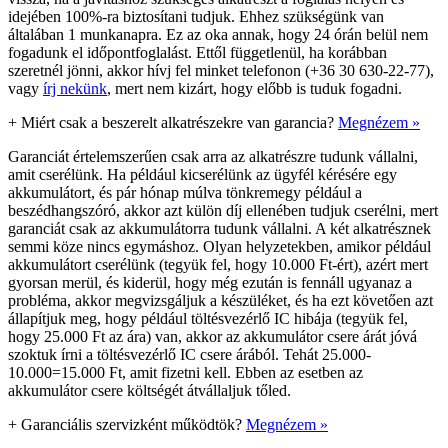
idejében 100%-ra biztosítani tudjuk. Ehhez szükségünk van
általában 1 munkanapra. Ez az oka annak, hogy 24 órán belül nem
fogadunk el időpontfoglalást. Ettől függetlenül, ha korábban
szeretnél jönni, akkor hívj fel minket telefonon (+36 30 630-22-77),
vagy
írj nekünk
, mert nem kizárt, hogy előbb is tuduk fogadni.
+
Miért csak a beszerelt alkatrészekre van garancia?
Megnézem »
Garanciát értelemszerűen csak arra az alkatrészre tudunk vállalni,
amit cserélünk. Ha például kicserélünk az ügyfél kérésére egy
akkumulátort, és pár hónap múlva tönkremegy például a
beszédhangszóró, akkor azt külön díj ellenében tudjuk cserélni, mert
garanciát csak az akkumulátorra tudunk vállalni. A két alkatrésznek
semmi köze nincs egymáshoz. Olyan helyzetekben, amikor például
akkumulátort cserélünk (tegyük fel, hogy 10.000 Ft-ért), azért mert
gyorsan merül, és kiderül, hogy még ezután is fennáll ugyanaz a
probléma, akkor megvizsgáljuk a készüléket, és ha ezt követően azt
állapítjuk meg, hogy például töltésvezérlő IC hibája (tegyük fel,
hogy 25.000 Ft az ára) van, akkor az akkumulátor csere árát jóvá
szoktuk írni a töltésvezérlő IC csere árából. Tehát 25.000-
10.000=15.000 Ft, amit fizetni kell. Ebben az esetben az
akkumulátor csere költségét átvállaljuk tőled.
+
Garanciális szervizként működtök?
Megnézem »