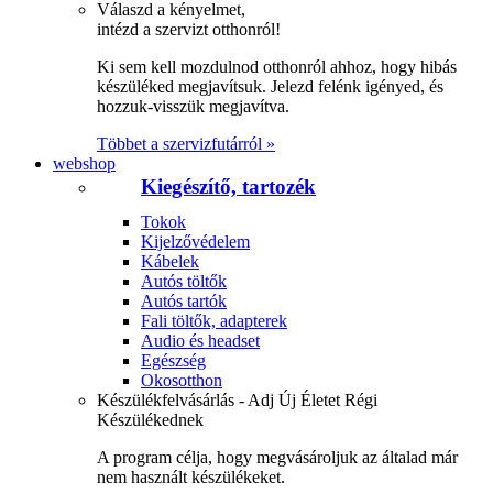
Válaszd a kényelmet,
intézd a szervizt otthonról!
Ki sem kell mozdulnod otthonról ahhoz, hogy hibás
készüléked megjavítsuk. Jelezd felénk igényed, és
hozzuk-visszük megjavítva.
Többet a szervizfutárról »
webshop
Kiegészítő, tartozék
Tokok
Kijelzővédelem
Kábelek
Autós töltők
Autós tartók
Fali töltők, adapterek
Audio és headset
Egészség
Okosotthon
Készülékfelvásárlás - Adj Új Életet Régi
Készülékednek
A program célja, hogy megvásároljuk az általad már
nem használt készülékeket.