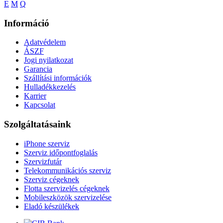
E
M
Q
Információ
Adatvédelem
ÁSZF
Jogi nyilatkozat
Garancia
Szállítási információk
Hulladékkezelés
Karrier
Kapcsolat
Szolgáltatásaink
iPhone szerviz
Szerviz időpontfoglalás
Szervizfutár
Telekommunikációs szerviz
Szerviz cégeknek
Flotta szervizelés cégeknek
Mobileszközök szervizelése
Eladó készülékek