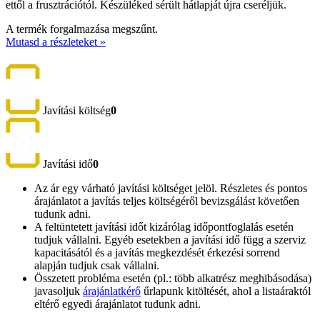
ettől a frusztrációtól. Készüléked sérült hátlapját újra cseréljük.
A termék forgalmazása megszűnt.
Mutasd a részleteket »
Javítási költség
0
Javítási idő
0
Az ár egy várható javítási költséget jelöl. Részletes és pontos
árajánlatot a javítás teljes költségéről bevizsgálást követően
tudunk adni.
A feltüntetett javítási időt kizárólag időpontfoglalás esetén
tudjuk vállalni. Egyéb esetekben a javítási idő függ a szerviz
kapacitásától és a javítás megkezdését érkezési sorrend
alapján tudjuk csak vállalni.
Összetett probléma esetén (pl.: több alkatrész meghibásodása)
javasoljuk
árajánlatkérő
űrlapunk kitöltését, ahol a listaáraktól
eltérő egyedi árajánlatot tudunk adni.