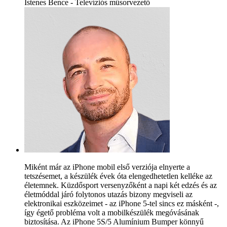
Istenes Bence - Televíziós műsorvezető
Miként már az iPhone mobil első verziója elnyerte a
tetszésemet, a készülék évek óta elengedhetetlen kelléke az
életemnek. Küzdősport versenyzőként a napi két edzés és az
életmóddal járó folytonos utazás bizony megviseli az
elektronikai eszközeimet - az iPhone 5-tel sincs ez másként -,
így égető probléma volt a mobilkészülék megóvásának
biztosítása. Az iPhone 5S/5 Alumínium Bumper könnyű