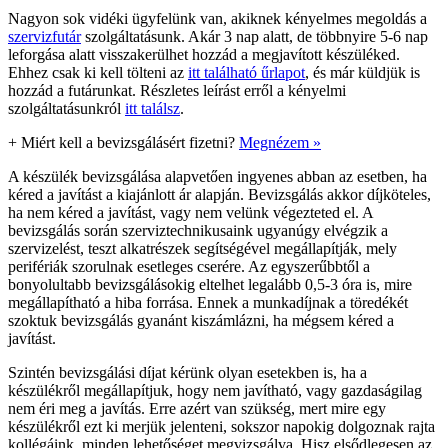
Nagyon sok vidéki ügyfelünk van, akiknek kényelmes megoldás a
szervizfutár
szolgáltatásunk. Akár 3 nap alatt, de többnyire 5-6 nap
leforgása alatt visszakerülhet hozzád a megjavított készüléked.
Ehhez csak ki kell tölteni az
itt található űrlapot
, és már küldjük is
hozzád a futárunkat. Részletes leírást erről a kényelmi
szolgáltatásunkról
itt találsz
.
+
Miért kell a bevizsgálásért fizetni?
Megnézem »
A készülék bevizsgálása alapvetően ingyenes abban az esetben, ha
kéred a javítást a kiajánlott ár alapján. Bevizsgálás akkor díjköteles,
ha nem kéred a javítást, vagy nem velünk végezteted el. A
bevizsgálás során szerviztechnikusaink ugyanúgy elvégzik a
szervizelést, teszt alkatrészek segítségével megállapítják, mely
perifériák szorulnak esetleges cserére. Az egyszerűbbtől a
bonyolultabb bevizsgálásokig eltelhet legalább 0,5-3 óra is, mire
megállapítható a hiba forrása. Ennek a munkadíjnak a töredékét
szoktuk bevizsgálás gyanánt kiszámlázni, ha mégsem kéred a
javítást.
Szintén bevizsgálási díjat kérünk olyan esetekben is, ha a
készülékről megállapítjuk, hogy nem javítható, vagy gazdaságilag
nem éri meg a javítás. Erre azért van szükség, mert mire egy
készülékről ezt ki merjük jelenteni, sokszor napokig dolgoznak rajta
kollégáink, minden lehetőséget megvizsgálva. Hisz elsődlegesen az