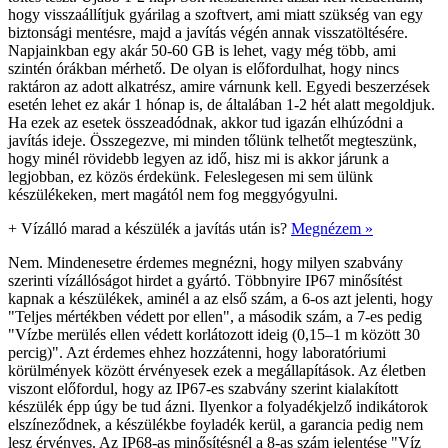
hogy visszaállítjuk gyárilag a szoftvert, ami miatt szükség van egy
biztonsági mentésre, majd a javítás végén annak visszatöltésére.
Napjainkban egy akár 50-60 GB is lehet, vagy még több, ami
szintén órákban mérhető. De olyan is előfordulhat, hogy nincs
raktáron az adott alkatrész, amire várnunk kell. Egyedi beszerzések
esetén lehet ez akár 1 hónap is, de általában 1-2 hét alatt megoldjuk.
Ha ezek az esetek összeadódnak, akkor tud igazán elhúzódni a
javítás ideje. Összegezve, mi minden tőlünk telhetőt megteszünk,
hogy minél rövidebb legyen az idő, hisz mi is akkor járunk a
legjobban, ez közös érdekünk. Feleslegesen mi sem ülünk
készülékeken, mert magától nem fog meggyógyulni.
+
Vízálló marad a készülék a javítás után is?
Megnézem »
Nem. Mindenesetre érdemes megnézni, hogy milyen szabvány
szerinti vízállóságot hirdet a gyártó. Többnyire IP67 minősítést
kapnak a készülékek, aminél a az első szám, a 6-os azt jelenti, hogy
"Teljes mértékben védett por ellen", a második szám, a 7-es pedig
"Vízbe merülés ellen védett korlátozott ideig (0,15–1 m között 30
percig)". Azt érdemes ehhez hozzátenni, hogy laboratóriumi
körülmények között érvényesek ezek a megállapítások. Az életben
viszont előfordul, hogy az IP67-es szabvány szerint kialakított
készülék épp úgy be tud ázni. Ilyenkor a folyadékjelző indikátorok
elszíneződnek, a készülékbe foyladék kerül, a garancia pedig nem
lesz érvényes. Az IP68-as minősítésnél a 8-as szám jelentése "Víz