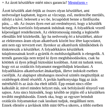
+
Az ázott készülékre miért nincs garancia?
Megnézem »
Ázott készülék alatt értjük az összes olyan készüléket, ami
nedvességet kaphatott, legyen az vízcsepp, eső, medencébe merülés,
ráfolyt a kávé, beleesett a wc-be, lecsapódott benne a fürdőszoba
pára, ... stb. Az összes ilyen eset azt eredményezi, hogy a készülék
belsejében korróziós folyamatok indulnak meg. A folyadékok vezető
képességgel rendelkeznek. Az elektromosság mindig a legkisebb
ellenállás felé közlekedik. Így ha nedvesség éri a készüléket, akkor
az elektromos áram olyan alkatrészek között hoz létre kapcsolatot,
ami nem egy tervezett eset. Ilyenkor az alkatrészek túlműködnek és
tönkreteszik a készüléket. A folyadékkáros készülékek
tulajdonosainak kezét a gyártók és mobilszolgáltatók is elengedik. A
termék garanciája nem terjed ki ilyen meghibásodásokra, csak ha
kötöttek rá ilyen jellegű biztosítást korábban. Amit mi tudunk tenni,
hogy ezt az oxidációs folyamatot megpróbáljuk lelassítani. A
folyadékkáros alkatrészeket áttakarítjuk, illetve indokolt esetben
cseréljük. Az alaplapot ultrahangos mosóval szintén megtisztítjuk az
oxidrétegek döntő részétől. A javítás hatékonysága függ az ázás
mértékétől és az ázás óta eltelt időtől. Épp emiatt nincs előre
kalkulált ár, mivel minden helyzet más, sok befolyásoló tényező van
sajnos. Arra sincs biztosíték, hogy később ne jöjjön elő a készüléken
további meghibásodás. Ennek oka, hogy az egyszer beindult
oxidációs folyamatokat csak lassítani tudjuk, megállítani nem.
Ennek ellenére a javítások több mint 60%-a sikeres, a többi esetben