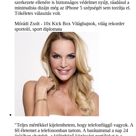
szerkezete ellenére is biztonságos védelmet nyújt, ráadásul a
minimalista dizájn még az iPhone 5 szépségét sem torzítja el.
Tökéletes választás volt.
Mórádi Zsolt - 10x Kick Box Világbajnok, világ rekorder
sportoló, sport diplomata
"Teljes mértékkel kijelenthetem, hogy telefonfüggő vagyok. A
fél életemet a telefonomban tartom. A barátaimmal a nap 24
órájában chatelek, a különböző közösségi portálokat is a