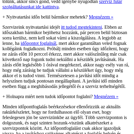
tőlünk, akkor sincs gond, vedd igénybe nyugodtan
szerviz futár
szolgáltatásunkat ide kattintva
.
+
Nyitvatartási időn belül bármikor mehetek?
Megnézem »
Szervizeink nyitvatartási idejét
itt tudod megtekinteni
. Ebben az
időszakban bármikor bejöhetsz hozzánk, pár percen belül biztosan
sorra kerülsz, nem kell sokat várni a kiszolgálásra. A legjobb az
lenne, ha
időpontot foglalnál
, mert akkor garantáltan veled fognak
kollégáink foglalkozni. Próbálj minden esetben úgy időzíteni, hogy
ne zárás előtt 10 perccel érkezz, mert akkor valószínűleg már csak
következő nap fogunk tudni nekiállni a készülék javításának. Ha
zárás előtt legkésőbb 1 órával megérkezel, akkor nagy esély van rá,
hogy még zárásig be tudjuk vállalni a készüléket úgy, hogy még
akkor el is tudod vinni. Természetesen a javítási időt mindig a
helyszínen tudjuk pontosan megállapítani. A javítási idő minden
esetben függ a meghibásodás jellegétől és a szerviz terheltségétől.
+
Holnapra miért nem tudok időpontot foglalni?
Megnézem »
Minden időpontfoglalás beérkezésekor ellenőrizzük az aktuális
raktárkészletet, hogy ne fordulhasson elő olyan eset, hogy
feleslegesen jön be szervizünkbe az ügyfél. Több szervizponton is
dolgozunk, és napi szinten hozunk-viszünk alkatrészeket a
szervizpontok között. Az időpontfoglalást csak akkor igazoljuk
vissza, ha a javításhoz szükséges alkatrészt a foglalás helyén és