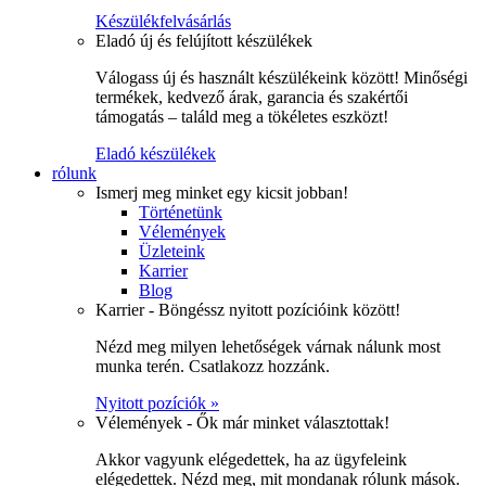
Készülékfelvásárlás
Eladó új és felújított készülékek
Válogass új és használt készülékeink között! Minőségi
termékek, kedvező árak, garancia és szakértői
támogatás – találd meg a tökéletes eszközt!
Eladó készülékek
rólunk
Ismerj meg minket egy kicsit jobban!
Történetünk
Vélemények
Üzleteink
Karrier
Blog
Karrier - Böngéssz nyitott pozícióink között!
Nézd meg milyen lehetőségek várnak nálunk most
munka terén. Csatlakozz hozzánk.
Nyitott pozíciók »
Vélemények - Ők már minket választottak!
Akkor vagyunk elégedettek, ha az ügyfeleink
elégedettek. Nézd meg, mit mondanak rólunk mások.