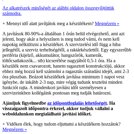
Az alkatrészek minőségét az alábbi oldalon összegyűjtöttük
számodra.
+
Mennyi idő alatt javítjátok meg a készülékem?
Megnézem »
A javítások 80-90%-a általában 1 órán belül elvégezhető, ami azt
jelenti, hogy akár a helyszínen is meg tudod várni, és nem kell
napokig nélkülözni a készüléket. A szervizelési idő függ a hiba
jellegétől, a szerviz terheltségétől, a raktárkészlettől. Egy egyszerűbb
periféria (kijelző, akkumulátor, hangszórók, kamerák,
töltőcsatlakozók... stb) kicserélése nagyjából 0,5-1 óra. Ha a
készülék nem csavarozott, hanem ragasztott konstrukciójú, akkor
ehhez még hozzá kell számolni a ragasztás száradási idejét, ami 2-3
óra pluszban. Beázott készülékek javítása minimum 1 napot vesz
igénybe, de inkább 2-3 nap, mire végig tudunk tesztelni minden
funkciót rajta. A mindenkori javítási időt személyesen a
szervizeinkben kollégáink pontosan meg tudják határozni.
Ajánljuk figyelmedbe
az időpontfoglalás lehetőségét
. Ha
visszaigazolt időpontra érkezel, akkor tudjuk vállalni a
weboldalunkon megtalálható javítási időket.
+
Vidéken élek, hogy tudom eljuttatni a készülékem hozzátok?
Megnézem »