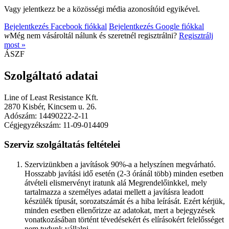
Vagy jelentkezz be a közösségi média azonosítóid egyikével.
Bejelentkezés Facebook fiókkal
Bejelentkezés Google fiókkal
w
Még nem vásároltál nálunk és szeretnél regisztrálni?
Regisztrálj
most »
ÁSZF
Szolgáltató adatai
Line of Least Resistance Kft.
2870 Kisbér, Kincsem u. 26.
Adószám: 14490222-2-11
Cégjegyzékszám: 11-09-014409
Szerviz szolgáltatás feltételei
Szervizünkben a javítások 90%-a a helyszínen megvárható.
Hosszabb javítási idő esetén (2-3 óránál több) minden esetben
átvételi elismervényt iratunk alá Megrendelőinkkel, mely
tartalmazza a személyes adatai mellett a javításra leadott
készülék típusát, sorozatszámát és a hiba leírását. Ezért kérjük,
minden esetben ellenőrizze az adatokat, mert a bejegyzések
vonatkozásában történt tévedésekért és elírásokért felelősséget
nem tudunk vállalni.