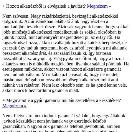
+
Hozott alkatrészből is elvégzitek a javítást?
Megnézem »
Nem szívesen. Nagy raktárkészlettel, bevizsgált alkatrészekkel
dolgozunk. Az árlistánkban található árak nagy részben a
munkadíjból tevődnek össze. Biztosak vagyunk benne, hogy sokkal
jobb minőségű alkatrésszel rendelkezünk és sokkal olcsóbban is
jutunk hozzá, mint amennyiért megrendeled pl. az eBay-ről. Ha
ragaszkodsz hozzá, akkor elvállaljuk hozott alkatrész beépítését, de
ezt csak úgy tudjuk megtenni, hogy az árból levonjuk a mi általunk
beszerzett alkatrész árát, és azt számlázzuk ki. Így biztosan
rosszabbul jársz anyagilag. Elég gyakran előfordul, hogy a hozott
alkatrész nem is működik megfelelően, ilyenkor sajáttal pótoljuk. Ha
esetlegesen működne, akkor viszont hozott alkatrészre garanciát
nem tudunk vállalni. Mi inkább azt javasoljuk, hogy ne rendelj
máshonnan drágábban rosszabb minőségű alkatrészt, mint ami
nálunk van raktáron. Nem lesz olcsóbb sem, és ha gond lenne vele,
akkor nincs kihez fordulni garancia miatt.
+
Megmarad-e a gyári garancia miután szereltétek a készüléket?
Megnézem »
Nem. Illetve arra nem tudunk garanciát vállalni, hogy egy általunk
javított készüléket nem javítanak vagy cserélnek később
garanciában. Nagyon sok garanciás telefont javítottunk, amiben
senki nem veszi észre, hogy belenyúltunk. Nem is emiatt nem