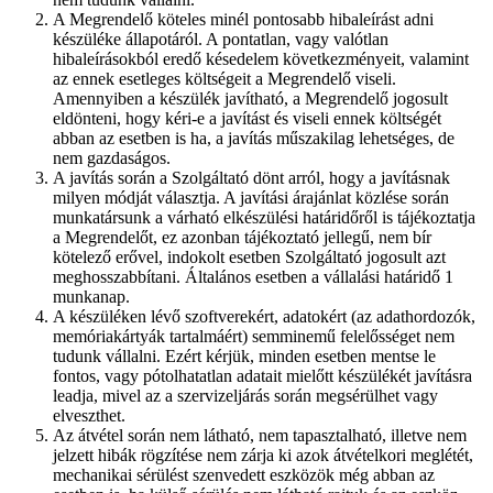
A Megrendelő köteles minél pontosabb hibaleírást adni
készüléke állapotáról. A pontatlan, vagy valótlan
hibaleírásokból eredő késedelem következményeit, valamint
az ennek esetleges költségeit a Megrendelő viseli.
Amennyiben a készülék javítható, a Megrendelő jogosult
eldönteni, hogy kéri-e a javítást és viseli ennek költségét
abban az esetben is ha, a javítás műszakilag lehetséges, de
nem gazdaságos.
A javítás során a Szolgáltató dönt arról, hogy a javításnak
milyen módját választja. A javítási árajánlat közlése során
munkatársunk a várható elkészülési határidőről is tájékoztatja
a Megrendelőt, ez azonban tájékoztató jellegű, nem bír
kötelező erővel, indokolt esetben Szolgáltató jogosult azt
meghosszabbítani. Általános esetben a vállalási határidő 1
munkanap.
A készüléken lévő szoftverekért, adatokért (az adathordozók,
memóriakártyák tartalmáért) semminemű felelősséget nem
tudunk vállalni. Ezért kérjük, minden esetben mentse le
fontos, vagy pótolhatatlan adatait mielőtt készülékét javításra
leadja, mivel az a szervizeljárás során megsérülhet vagy
elveszthet.
Az átvétel során nem látható, nem tapasztalható, illetve nem
jelzett hibák rögzítése nem zárja ki azok átvételkori meglétét,
mechanikai sérülést szenvedett eszközök még abban az