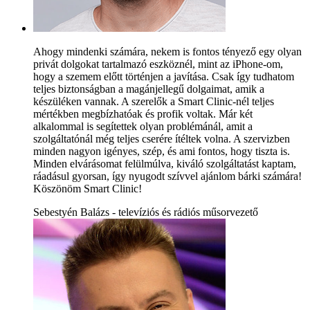
Ahogy mindenki számára, nekem is fontos tényező egy olyan
privát dolgokat tartalmazó eszköznél, mint az iPhone-om,
hogy a szemem előtt történjen a javítása. Csak így tudhatom
teljes biztonságban a magánjellegű dolgaimat, amik a
készüléken vannak. A szerelők a Smart Clinic-nél teljes
mértékben megbízhatóak és profik voltak. Már két
alkalommal is segítettek olyan problémánál, amit a
szolgáltatónál még teljes cserére ítéltek volna. A szervizben
minden nagyon igényes, szép, és ami fontos, hogy tiszta is.
Minden elvárásomat felülmúlva, kiváló szolgáltatást kaptam,
ráadásul gyorsan, így nyugodt szívvel ajánlom bárki számára!
Köszönöm Smart Clinic!
Sebestyén Balázs - televíziós és rádiós műsorvezető