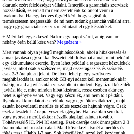
akarunk ezért felelősséget vállalni. Ismerjük a garanciális szervizek
hozzáállását, és emiatt mi nem szeretnénk koloncot venni a
nyakunkba. Ha egy kedves ügyfél kéri, hogy segítsünk,
természetesen megtesszük, de mi nem tudunk garanciát vállalni arra,
hogy egy garanciális szerviz miért utasít el egy készüléket.
+
Miért kell egyes készülékekre egy napot várni, amíg van ami
néhány órán belül kész van?
Megnézem »
Mert vannak olyan jellegű meghibásodások, ahol a hibakeresés és
annak javítása egy sokkal összetettebb folyamat annál, mint például
egy akkumulátor cseréje. Ilyen lehet például a ragasztott készülékek
javítása, ahol csak a szétszedés, majd összeragasztás és száradás
csak 2-3 óra pluszt jelent. De ilyen lehet pl egy szoftveres
meghibásodás is, amikor több GB-nyi adatot kell mentenünk akár
órákig, majd a javítás után visszatölteni mindent. Egy ázott készülék
javítási ideje, mire minden hibát kizárunk, rossz esetben akár egy
hetet is igénybe vehet. Vagy egy készülék, ami nem tölt például.
Ilyenkor akkumulátort cserélünk, vagy egy töltőcsatlakozót, majd
ezután közvetlenül merülés és töltés teszteket hajtunk végre. Csak
ezek a tesztek 1-2 napot vesznek igénybe. Ha továbbra sem tölt,
vagy gyorsan merül, akkor nézzük alaplapi szinten tovább.
Töltésvezérlő IC, PM IC esetleg. Ezek cseréje csak önmagában 2-3
óra munka mikroszkóp alatt. Majd következik ismét a merülés és
töltés teszt. Újabb 1-2 nap. Sok készüléknél azzal kell kezdenünk,