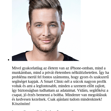
Mivel gyakorlatilag az életem van az iPhone-omban, mind a
munkámban, mind a privát életemben nélkülözhetetlen. Így ha
probléma merül fel fontos számomra, hogy gyors és szakszerű
segítséget kapjak. A Smart Clinic-nél a srácok nagyon profik
voltak és ami a legfontosabb, minden a szemem előtt zajlott,
így biztonságban tudhattam az adataimat. Vidám, segítőkész a
csapat, jó érzés bemenni a boltba. Mindenre van megoldásuk
és kedvesen kezelnek. Csak ajánlani tudom mindenkinek!
Köszönöm!