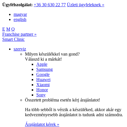
Ügyfélszolgálat:
+36 30 630 22 77
Üzleti ügyfeleknek »
magyar
english
E
M
Q
Franchise partner »
Smart Clinic
szerviz
Milyen készülékkel van gond?
Válaszd ki a márkát!
Apple
Samsung
Google
Huawei
Xiaomi
Honor
Sony
Összetett probléma esetén kérj árajánlatot!
Ha több sebből is vérzik a készüléked, akkor akár egy
kedvezményesebb árajánlatot is tudunk adni számodra.
Árajánlatot kérek »