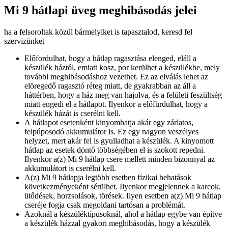
Mi 9 hátlapi üveg meghibásodás jelei
ha a felsoroltak közül bármelyiket is tapasztalod, keresd fel
szervizünket
Előfordulhat, hogy a hátlap ragasztása elenged, eláll a
készülék háztól, emiatt kosz, por kerülhet a készülékbe, mely
további meghibásodáshoz vezethet. Ez az elválás lehet az
elöregedő ragasztó réteg miatt, de gyakrabban az áll a
háttérben, hogy a ház meg van hajolva, és a felületi feszültség
miatt engedi el a hátlapot. Ilyenkor a előfürdulhat, hogy a
készülék házát is cserélni kell.
A hátlapot esetenként kinyomhatja akár egy zárlatos,
felpúposodó akkumulátor is. Ez egy nagyon veszélyes
helyzet, mert akár fel is gyulladhat a készülék. A kinyomott
hátlap az esetek döntő többségében el is szokott repedni.
Ilyenkor a(z) Mi 9 hátlap csere mellett minden bizonnyal az
akkumulátort is cserélni kell.
A(z) Mi 9 hátlapja legtöbb esetben fizikai behatások
következményeként sérülhet. Ilyenkor megjelennek a karcok,
ütődések, horzsolások, törések. Ilyen esetben a(z) Mi 9 hátlap
cseréje fogja csak megoldani tartósan a problémát.
Azoknál a készüléktípusoknál, ahol a hátlap egybe van építve
a készülék házzal gyakori meghibásodás, hogy a készülék