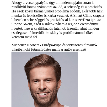
Ahogy a versenypályán, úgy a mindennapjaim során is
rendkívül fontos számomra az idő, a sebesség és a precizitás.
Ha ezek közül bármelyikkel probléma adódik, akár több havi
munka és felkészülés is kárba veszhet. A Smart Clinic csapata
hihetetlen sebességgel és precizitással karosszériázta újra az
iPhone 5s-em, ezért a srácok nálam a legjobb eredménnyel
nyerték meg a kvalifikációs futamot. Ezentúl tehát minden
esetlegesen felmerülő okoskütyüs problémámmal őket
keresem majd fel.
Michelisz Norbert - Európa-kupa és többszörös túraautó-
világbajnoki futamgyőztes magyar autóversenyző