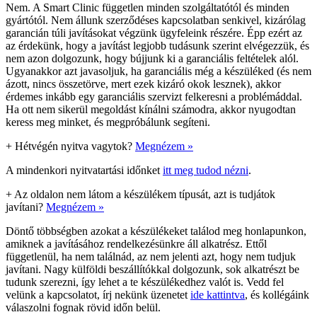
Nem. A Smart Clinic független minden szolgáltatótól és minden
gyártótól. Nem állunk szerződéses kapcsolatban senkivel, kizárólag
garancián túli javításokat végzünk ügyfeleink részére. Épp ezért az
az érdekünk, hogy a javítást legjobb tudásunk szerint elvégezzük, és
nem azon dolgozunk, hogy bújjunk ki a garanciális feltételek alól.
Ugyanakkor azt javasoljuk, ha garanciális még a készüléked (és nem
ázott, nincs összetörve, mert ezek kizáró okok lesznek), akkor
érdemes inkább egy garanciális szervizt felkeresni a problémáddal.
Ha ott nem sikerül megoldást kínálni számodra, akkor nyugodtan
keress meg minket, és megpróbálunk segíteni.
+
Hétvégén nyitva vagytok?
Megnézem »
A mindenkori nyitvatartási időnket
itt meg tudod nézni
.
+
Az oldalon nem látom a készülékem típusát, azt is tudjátok
javítani?
Megnézem »
Döntő többségben azokat a készülékeket találod meg honlapunkon,
amiknek a javításához rendelkezésünkre áll alkatrész. Ettől
függetlenül, ha nem találnád, az nem jelenti azt, hogy nem tudjuk
javítani. Nagy külföldi beszállítókkal dolgozunk, sok alkatrészt be
tudunk szerezni, így lehet a te készülékedhez valót is. Vedd fel
velünk a kapcsolatot, írj nekünk üzenetet
ide kattintva
, és kollégáink
válaszolni fognak rövid időn belül.