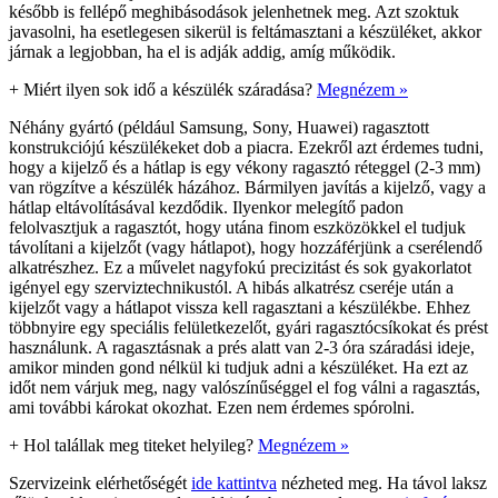
később is fellépő meghibásodások jelenhetnek meg. Azt szoktuk
javasolni, ha esetlegesen sikerül is feltámasztani a készüléket, akkor
járnak a legjobban, ha el is adják addig, amíg működik.
+
Miért ilyen sok idő a készülék száradása?
Megnézem »
Néhány gyártó (például Samsung, Sony, Huawei) ragasztott
konstrukciójú készülékeket dob a piacra. Ezekről azt érdemes tudni,
hogy a kijelző és a hátlap is egy vékony ragasztó réteggel (2-3 mm)
van rögzítve a készülék házához. Bármilyen javítás a kijelző, vagy a
hátlap eltávolításával kezdődik. Ilyenkor melegítő padon
felolvasztjuk a ragasztót, hogy utána finom eszközökkel el tudjuk
távolítani a kijelzőt (vagy hátlapot), hogy hozzáférjünk a cserélendő
alkatrészhez. Ez a művelet nagyfokú precizitást és sok gyakorlatot
igényel egy szerviztechnikustól. A hibás alkatrész cseréje után a
kijelzőt vagy a hátlapot vissza kell ragasztani a készülékbe. Ehhez
többnyire egy speciális felületkezelőt, gyári ragasztócsíkokat és prést
használunk. A ragasztásnak a prés alatt van 2-3 óra száradási ideje,
amikor minden gond nélkül ki tudjuk adni a készüléket. Ha ezt az
időt nem várjuk meg, nagy valószínűséggel el fog válni a ragasztás,
ami további károkat okozhat. Ezen nem érdemes spórolni.
+
Hol talállak meg titeket helyileg?
Megnézem »
Szervizeink elérhetőségét
ide kattintva
nézheted meg. Ha távol laksz