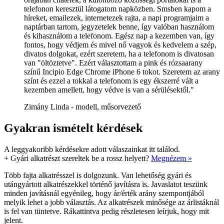
telefonon keresztül látogatom napközben. Smsben kapom a
híreket, emailezek, internetezek rajta, a napi programjaim a
naptárban tartom, jegyzetelek benne, így valóban használom
és kihasználom a telefonom. Egész nap a kezemben van, így
fontos, hogy védjem és mivel nő vagyok és kedvelem a szép,
divatos dolgokat, ezért szeretem, ha a telefonom is divatosan
van "öltöztetve". Ezért választottam a pink és rózsaarany
színű Incipio Edge Chrome iPhone 6 tokot. Szeretem az arany
színt és ezzel a tokkal a telefonom is egy ékszerré vált a
kezemben amellett, hogy védve is van a sérülésektől."
Zimány Linda - modell, műsorvezető
Gyakran ismételt kérdések
A leggyakoribb kérdésekre adott válaszainkat itt találod.
+
Gyári alkatrészt szereltek be a rossz helyett?
Megnézem »
Több fajta alkatrésszel is dolgozunk. Van lehetőség gyári és
utángyártott alkatrészekkel történő javításra is. Javaslatot teszünk
minden javításnál egyénileg, hogy ár/érték arány szempontjából
melyik lehet a jobb választás. Az alkatrészek minősége az árlistáknál
is fel van tüntetve. Rákattintva pedig részletesen leírjuk, hogy mit
jelent.