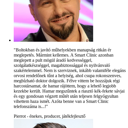
"Boltokban és javító műhelyekben manapság ritkán ér
meglepetés. Mármint kellemes. A Smart Clinic azonban
meglepett a pult mögül áradó kedvességgel,
szolgálatkészséggel, magabiztossággal és nyilvánvaló
szakértelemmel. Nem is szerviznek, inkább valamiféle elegáns
orvosi rendelőnek tűnt a helyiség, ahol csupa rokonszenves,
megbízható doktor dolgozik. Félve vittem be hozzájuk régi
harcostársamat, de hamar rájöttem, hogy a lehető legjobb
kezekbe került. Hamar megszűntek a riasztó kék-fekete sávjai
és egy gondosan végzett műtét után teljesen felgyógyultan
vihettem haza ismét. Azóta benne van a Smart Clinic
telefonszáma is...!"
Pierrot - énekes, producer, játékfejlesztő