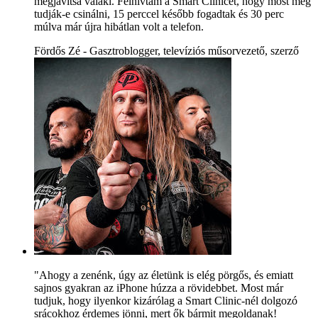
megjavítsa valaki. Felhívtam a Smart Clinicet, hogy most meg
tudják-e csinálni, 15 perccel később fogadtak és 30 perc
múlva már újra hibátlan volt a telefon.
Fördős Zé - Gasztroblogger, televíziós műsorvezető, szerző
"Ahogy a zenénk, úgy az életünk is elég pörgős, és emiatt
sajnos gyakran az iPhone húzza a rövidebbet. Most már
tudjuk, hogy ilyenkor kizárólag a Smart Clinic-nél dolgozó
srácokhoz érdemes jönni, mert ők bármit megoldanak!