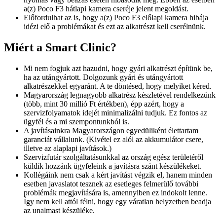
a(z) Poco F3 hátlapi kamera cseréje jelent megoldást.
Előfordulhat az is, hogy a(z) Poco F3 előlapi kamera hibája
idézi elő a problémákat és ezt az alkatrészt kell cserélnünk.
Miért a Smart Clinic?
Mi nem fogjuk azt hazudni, hogy gyári alkatrészt építünk be,
ha az utángyártott. Dolgozunk gyári és utángyártott
alkatrészekkel egyaránt. A te döntésed, hogy melyiket kéred.
Magyarország legnagyobb alkatrész készletével rendelkezünk
(több, mint 30 millió Ft értékben), épp azért, hogy a
szervizfolyamatok idejét minimalizálni tudjuk. Ez fontos az
ügyfél és a mi szempontunkból is.
A javításainkra Magyarországon egyedüliként élettartam
garanciát vállalunk. (Kivétel ez alól az akkumulátor csere,
illetve az alaplapi javítások.)
Szervizfutár szolgáltatásunkkal az ország egész területéről
küldik hozzánk ügyfeleink a javításra szánt készülékeket.
Kollégáink nem csak a kért javítást végzik el, hanem minden
esetben javaslatot tesznek az esetleges felmerülő további
problémák megjavítására is, amennyiben ez indokolt lenne.
Így nem kell attól félni, hogy egy váratlan helyzetben beadja
az unalmast készüléke.