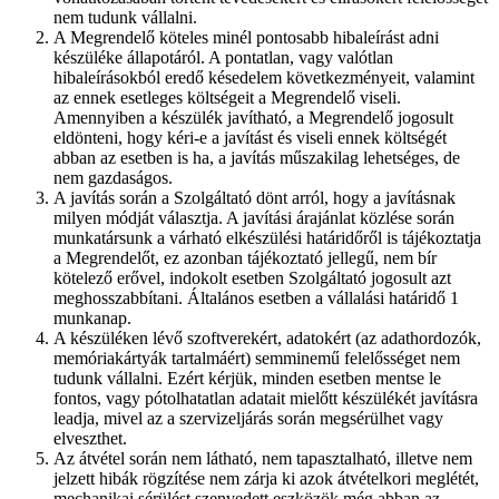
nem tudunk vállalni.
A Megrendelő köteles minél pontosabb hibaleírást adni
készüléke állapotáról. A pontatlan, vagy valótlan
hibaleírásokból eredő késedelem következményeit, valamint
az ennek esetleges költségeit a Megrendelő viseli.
Amennyiben a készülék javítható, a Megrendelő jogosult
eldönteni, hogy kéri-e a javítást és viseli ennek költségét
abban az esetben is ha, a javítás műszakilag lehetséges, de
nem gazdaságos.
A javítás során a Szolgáltató dönt arról, hogy a javításnak
milyen módját választja. A javítási árajánlat közlése során
munkatársunk a várható elkészülési határidőről is tájékoztatja
a Megrendelőt, ez azonban tájékoztató jellegű, nem bír
kötelező erővel, indokolt esetben Szolgáltató jogosult azt
meghosszabbítani. Általános esetben a vállalási határidő 1
munkanap.
A készüléken lévő szoftverekért, adatokért (az adathordozók,
memóriakártyák tartalmáért) semminemű felelősséget nem
tudunk vállalni. Ezért kérjük, minden esetben mentse le
fontos, vagy pótolhatatlan adatait mielőtt készülékét javításra
leadja, mivel az a szervizeljárás során megsérülhet vagy
elveszthet.
Az átvétel során nem látható, nem tapasztalható, illetve nem
jelzett hibák rögzítése nem zárja ki azok átvételkori meglétét,
mechanikai sérülést szenvedett eszközök még abban az