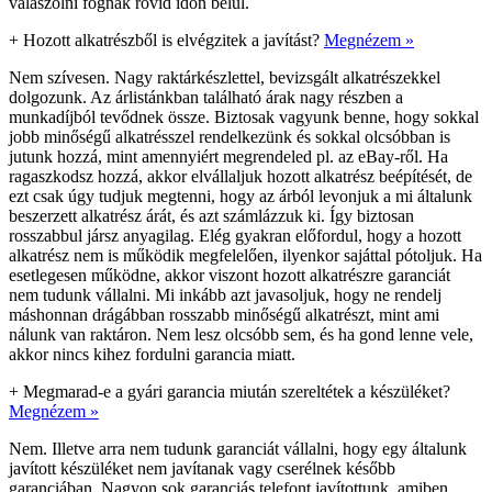
válaszolni fognak rövid időn belül.
+
Hozott alkatrészből is elvégzitek a javítást?
Megnézem »
Nem szívesen. Nagy raktárkészlettel, bevizsgált alkatrészekkel
dolgozunk. Az árlistánkban található árak nagy részben a
munkadíjból tevődnek össze. Biztosak vagyunk benne, hogy sokkal
jobb minőségű alkatrésszel rendelkezünk és sokkal olcsóbban is
jutunk hozzá, mint amennyiért megrendeled pl. az eBay-ről. Ha
ragaszkodsz hozzá, akkor elvállaljuk hozott alkatrész beépítését, de
ezt csak úgy tudjuk megtenni, hogy az árból levonjuk a mi általunk
beszerzett alkatrész árát, és azt számlázzuk ki. Így biztosan
rosszabbul jársz anyagilag. Elég gyakran előfordul, hogy a hozott
alkatrész nem is működik megfelelően, ilyenkor sajáttal pótoljuk. Ha
esetlegesen működne, akkor viszont hozott alkatrészre garanciát
nem tudunk vállalni. Mi inkább azt javasoljuk, hogy ne rendelj
máshonnan drágábban rosszabb minőségű alkatrészt, mint ami
nálunk van raktáron. Nem lesz olcsóbb sem, és ha gond lenne vele,
akkor nincs kihez fordulni garancia miatt.
+
Megmarad-e a gyári garancia miután szereltétek a készüléket?
Megnézem »
Nem. Illetve arra nem tudunk garanciát vállalni, hogy egy általunk
javított készüléket nem javítanak vagy cserélnek később
garanciában. Nagyon sok garanciás telefont javítottunk, amiben