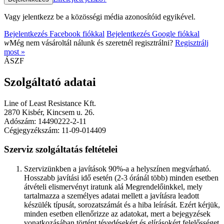
Vagy jelentkezz be a közösségi média azonosítóid egyikével.
Bejelentkezés Facebook fiókkal
Bejelentkezés Google fiókkal
w
Még nem vásároltál nálunk és szeretnél regisztrálni?
Regisztrálj
most »
ÁSZF
Szolgáltató adatai
Line of Least Resistance Kft.
2870 Kisbér, Kincsem u. 26.
Adószám: 14490222-2-11
Cégjegyzékszám: 11-09-014409
Szerviz szolgáltatás feltételei
Szervizünkben a javítások 90%-a a helyszínen megvárható.
Hosszabb javítási idő esetén (2-3 óránál több) minden esetben
átvételi elismervényt iratunk alá Megrendelőinkkel, mely
tartalmazza a személyes adatai mellett a javításra leadott
készülék típusát, sorozatszámát és a hiba leírását. Ezért kérjük,
minden esetben ellenőrizze az adatokat, mert a bejegyzések
vonatkozásában történt tévedésekért és elírásokért felelősséget