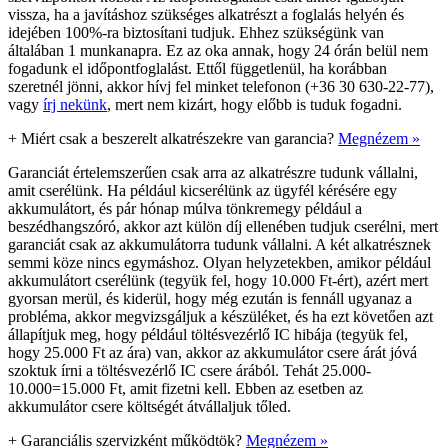
vissza, ha a javításhoz szükséges alkatrészt a foglalás helyén és
idejében 100%-ra biztosítani tudjuk. Ehhez szükségünk van
általában 1 munkanapra. Ez az oka annak, hogy 24 órán belül nem
fogadunk el időpontfoglalást. Ettől függetlenül, ha korábban
szeretnél jönni, akkor hívj fel minket telefonon (+36 30 630-22-77),
vagy
írj nekünk
, mert nem kizárt, hogy előbb is tuduk fogadni.
+
Miért csak a beszerelt alkatrészekre van garancia?
Megnézem »
Garanciát értelemszerűen csak arra az alkatrészre tudunk vállalni,
amit cserélünk. Ha például kicserélünk az ügyfél kérésére egy
akkumulátort, és pár hónap múlva tönkremegy például a
beszédhangszóró, akkor azt külön díj ellenében tudjuk cserélni, mert
garanciát csak az akkumulátorra tudunk vállalni. A két alkatrésznek
semmi köze nincs egymáshoz. Olyan helyzetekben, amikor például
akkumulátort cserélünk (tegyük fel, hogy 10.000 Ft-ért), azért mert
gyorsan merül, és kiderül, hogy még ezután is fennáll ugyanaz a
probléma, akkor megvizsgáljuk a készüléket, és ha ezt követően azt
állapítjuk meg, hogy például töltésvezérlő IC hibája (tegyük fel,
hogy 25.000 Ft az ára) van, akkor az akkumulátor csere árát jóvá
szoktuk írni a töltésvezérlő IC csere árából. Tehát 25.000-
10.000=15.000 Ft, amit fizetni kell. Ebben az esetben az
akkumulátor csere költségét átvállaljuk tőled.
+
Garanciális szervizként működtök?
Megnézem »