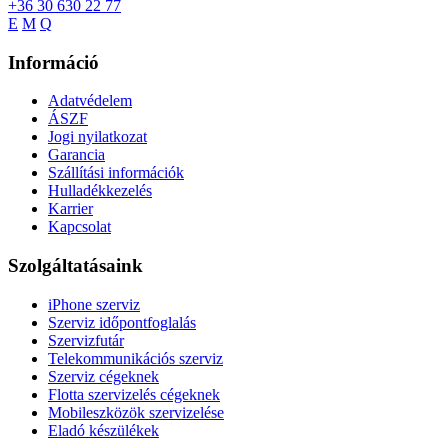
+36 30 630 22 77
E
M
Q
Információ
Adatvédelem
ÁSZF
Jogi nyilatkozat
Garancia
Szállítási információk
Hulladékkezelés
Karrier
Kapcsolat
Szolgáltatásaink
iPhone szerviz
Szerviz időpontfoglalás
Szervizfutár
Telekommunikációs szerviz
Szerviz cégeknek
Flotta szervizelés cégeknek
Mobileszközök szervizelése
Eladó készülékek