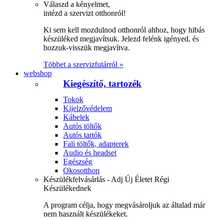
Válaszd a kényelmet,
intézd a szervizt otthonról!
Ki sem kell mozdulnod otthonról ahhoz, hogy hibás
készüléked megjavítsuk. Jelezd felénk igényed, és
hozzuk-visszük megjavítva.
Többet a szervizfutárról »
webshop
Kiegészítő, tartozék
Tokok
Kijelzővédelem
Kábelek
Autós töltők
Autós tartók
Fali töltők, adapterek
Audio és headset
Egészség
Okosotthon
Készülékfelvásárlás - Adj Új Életet Régi
Készülékednek
A program célja, hogy megvásároljuk az általad már
nem használt készülékeket.