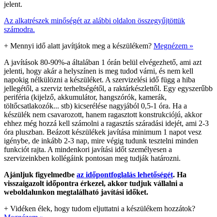
jelent.
Az alkatrészek minőségét az alábbi oldalon összegyűjtöttük
számodra.
+
Mennyi idő alatt javítjátok meg a készülékem?
Megnézem »
A javítások 80-90%-a általában 1 órán belül elvégezhető, ami azt
jelenti, hogy akár a helyszínen is meg tudod várni, és nem kell
napokig nélkülözni a készüléket. A szervizelési idő függ a hiba
jellegétől, a szerviz terheltségétől, a raktárkészlettől. Egy egyszerűbb
periféria (kijelző, akkumulátor, hangszórók, kamerák,
töltőcsatlakozók... stb) kicserélése nagyjából 0,5-1 óra. Ha a
készülék nem csavarozott, hanem ragasztott konstrukciójú, akkor
ehhez még hozzá kell számolni a ragasztás száradási idejét, ami 2-3
óra pluszban. Beázott készülékek javítása minimum 1 napot vesz
igénybe, de inkább 2-3 nap, mire végig tudunk tesztelni minden
funkciót rajta. A mindenkori javítási időt személyesen a
szervizeinkben kollégáink pontosan meg tudják határozni.
Ajánljuk figyelmedbe
az időpontfoglalás lehetőségét
. Ha
visszaigazolt időpontra érkezel, akkor tudjuk vállalni a
weboldalunkon megtalálható javítási időket.
+
Vidéken élek, hogy tudom eljuttatni a készülékem hozzátok?