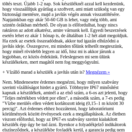
töltés teszt. Újabb 1-2 nap. Sok készüléknél azzal kell kezdenünk,
hogy visszaállítjuk gyárilag a szoftvert, ami miatt szükség van egy
biztonsági mentésre, majd a javítás végén annak visszatöltésére.
Napjainkban egy akár 50-60 GB is lehet, vagy még több, ami
szintén órákban mérhető. De olyan is előfordulhat, hogy nincs
raktáron az adott alkatrész, amire várnunk kell. Egyedi beszerzések
esetén lehet ez akár 1 hónap is, de általában 1-2 hét alatt megoldjuk.
Ha ezek az esetek összeadódnak, akkor tud igazán elhúzódni a
javítás ideje. Összegezve, mi minden tőlünk telhetőt megteszünk,
hogy minél rövidebb legyen az idő, hisz mi is akkor járunk a
legjobban, ez közös érdekünk. Feleslegesen mi sem ülünk
készülékeken, mert magától nem fog meggyógyulni.
+
Vízálló marad a készülék a javítás után is?
Megnézem »
Nem. Mindenesetre érdemes megnézni, hogy milyen szabvány
szerinti vízállóságot hirdet a gyártó. Többnyire IP67 minősítést
kapnak a készülékek, aminél a az első szám, a 6-os azt jelenti, hogy
"Teljes mértékben védett por ellen", a második szám, a 7-es pedig
"Vízbe merülés ellen védett korlátozott ideig (0,15–1 m között 30
percig)". Azt érdemes ehhez hozzátenni, hogy laboratóriumi
körülmények között érvényesek ezek a megállapítások. Az életben
viszont előfordul, hogy az IP67-es szabvány szerint kialakított
készülék épp úgy be tud ázni. Ilyenkor a folyadékjelző indikátorok
elszíneződnek, a készülékbe foyladék kerül, a garancia pedig nem