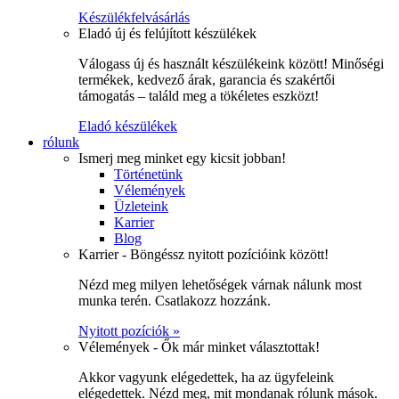
Készülékfelvásárlás
Eladó új és felújított készülékek
Válogass új és használt készülékeink között! Minőségi
termékek, kedvező árak, garancia és szakértői
támogatás – találd meg a tökéletes eszközt!
Eladó készülékek
rólunk
Ismerj meg minket egy kicsit jobban!
Történetünk
Vélemények
Üzleteink
Karrier
Blog
Karrier - Böngéssz nyitott pozícióink között!
Nézd meg milyen lehetőségek várnak nálunk most
munka terén. Csatlakozz hozzánk.
Nyitott pozíciók »
Vélemények - Ők már minket választottak!
Akkor vagyunk elégedettek, ha az ügyfeleink
elégedettek. Nézd meg, mit mondanak rólunk mások.