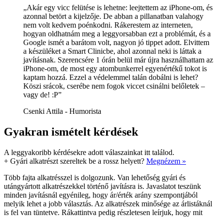
„Akár egy vicc felütése is lehetne: leejtettem az iPhone-om, és
azonnal betört a kijelzője. De abban a pillanatban valahogy
nem volt kedvem poénkodni. Rákerestem az interneten,
hogyan oldhatnám meg a leggyorsabban ezt a problémát, és a
Google ismét a barátom volt, nagyon jó tippet adott. Elvittem
a készüléket a Smart Clinicbe, ahol azonnal neki is láttak a
javításnak. Szerencsére 1 órán belül már újra használhattam az
iPhone-om, de most egy atombunkerrel egyenértékű tokot is
kaptam hozzá. Ezzel a védelemmel talán dobálni is lehet?
Köszi srácok, cserébe nem fogok viccet csinálni belőletek –
vagy de! :P”
Csenki Attila - Humorista
Gyakran ismételt kérdések
A leggyakoribb kérdésekre adott válaszainkat itt találod.
+
Gyári alkatrészt szereltek be a rossz helyett?
Megnézem »
Több fajta alkatrésszel is dolgozunk. Van lehetőség gyári és
utángyártott alkatrészekkel történő javításra is. Javaslatot teszünk
minden javításnál egyénileg, hogy ár/érték arány szempontjából
melyik lehet a jobb választás. Az alkatrészek minősége az árlistáknál
is fel van tüntetve. Rákattintva pedig részletesen leírjuk, hogy mit