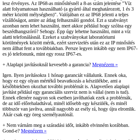
lesz érvényes. Az IP68-as minősítésnél a 8-as szám jelentése "Víz
alatt folyamatosan használható (a gyártó által meghatározott, 1 és 3
méter közötti mélységben)". Valójában ez az IP68 jelenti a teljes
vízállóságot, amire az átlag felhasználó gondol. Ezt a szabványt
azonban nem lehet használni, mert akkor például hogy szólna egy
beszédhangszóró? Sehogy. Épp úgy lehetne használni, mint a víz
alatti telefonálásnál. Ezeket a szabványokat laboratóriumi
körülmények között mérik, ezért szervizelés után ez az IP minősítés
nem állhat fent a továbbiakban. Persze legyen inkább egy nem IP67-
es jó telefonunk, mint egy rossz IP67-es.
+
Alaplapi javításoknál kevesebb a garancia?
Megnézem »
Igen. Ilyen javításokra 1 hónap garanciát vállalunk. Ennek oka,
hogy ez egy olyan mértékű beavatkozás a készülékbe, ami a
későbbiekben okozhat további problémát is. Alapvetően alaplapi
javítást például egy garanciális szerviz nem is vállal (nem is tud).
Ennek ellenére nagyon sok esetben javíthatóak ezek a problémák,
de az idő előrehaladtával, minél idősebb egy készülék, és minél
többször van javítva, annál nagyobb az esély rá, hogy újra elromlik.
Akár csak egy öreg személyautónál.
+
Nem várnám meg a száradási időt, inkább elvinném korábban.
Gond-e?
Megnézem »