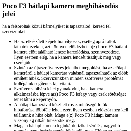
Poco F3 hátlapi kamera meghibásodás
jelei
ha a felsoroltak közül bármelyiket is tapasztalod, keresd fel
szervizünket
Ha az elkészített képek homályosak, esetleg apró foltok
láthatók ezeken, azt könnyen előidézheti a(z) Poco F3 hátlapi
kamera előtt található lencse karcolódása, szennyeződése.
Ilyen esetben elég, ha a kamera lencsét tisztítjuk meg vagy
cseréljük.
Szintén az újraszoftverezés jelenthet megoldást, ha az előlapi
kameráról a hátlapi kamerára váltásnál tapasztalhatók az előbb
említett hibák. Szervizünkben minden szoftveres problémát
kollégáink segítenek kijavítani.
Szoftveres hibára lehet gyanakodni, ha a kamera
alkalmazásba lépve a(z) Poco F3 lefagy vagy csak sötétséget
lehet látni a képernyőn.
A hátlapi kamerával készített rossz minőségű fotók
hibaforrása többféle lehet, ezért ilyen esetben először meg kell
találnunk a hiba okát. Maga a(z) Poco F3 hátlapi kamera
viszonylag ritkán hibásodik meg.
Maga a hátlapi kamera leginkább fizikai sérülés, nagyobb
nyomás vagy beázás esetén hibásodik meg. Ebben az esetben