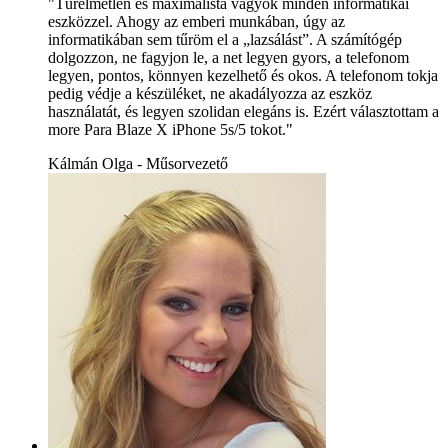
"Türelmetlen és maximalista vagyok minden informatikai
eszközzel. Ahogy az emberi munkában, úgy az
informatikában sem tűröm el a „lazsálást”. A számítógép
dolgozzon, ne fagyjon le, a net legyen gyors, a telefonom
legyen, pontos, könnyen kezelhető és okos. A telefonom tokja
pedig védje a készüléket, ne akadályozza az eszköz
használatát, és legyen szolidan elegáns is. Ezért választottam a
more Para Blaze X iPhone 5s/5 tokot."
Kálmán Olga - Műsorvezető