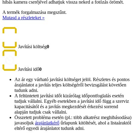
hibás kamera cseréjével adhatjuk vissza neked a fotózás örömét.
A termék forgalmazása megszűnt.
Mutasd a részleteket »
Javítási költség
0
Javítási idő
0
Az ár egy várható javítási költséget jelöl. Részletes és pontos
árajánlatot a javítás teljes költségéről bevizsgálást követően
tudunk adni.
A feltüntetett javítási időt kizárólag időpontfoglalás esetén
tudjuk vállalni. Egyéb esetekben a javítási idő függ a szerviz
kapacitásától és a javítás megkezdését érkezési sorrend
alapján tudjuk csak vállalni.
Összetett probléma esetén (pl.: több alkatrész meghibásodása)
javasoljuk
árajánlatkérő
űrlapunk kitöltését, ahol a listaáraktól
eltérő egyedi árajánlatot tudunk adni.