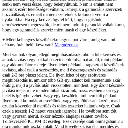
senki nem veszi észre, hogy belenyúltunk. Nem is emiatt nem
akarunk ezért felelősséget vállalni. Ismerjük a garanciális szervizek
hozzáállását, és emiatt mi nem szeretnénk koloncot venni a
nyakunkba. Ha egy kedves ügyfél kéri, hogy segítsünk,
természetesen megtesszük, de mi nem tudunk garanciát vállalni arra,
hogy egy garanciális szerviz miért utasít el egy készüléket.
+
Miért kell egyes készülékekre egy napot várni, amíg van ami
néhány órán belül kész van?
Megnézem »
Mert vannak olyan jellegű meghibásodások, ahol a hibakeresés és
annak javítása egy sokkal összetettebb folyamat annál, mint például
egy akkumulátor cseréje. Ilyen lehet például a ragasztott készülékek
javítása, ahol csak a szétszedés, majd összeragasztás és száradás
csak 2-3 óra pluszt jelent. De ilyen lehet pl egy szoftveres
meghibásodás is, amikor több GB-nyi adatot kell mentenünk akár
órákig, majd a javítás után visszatölteni mindent. Egy ázott készülék
javítási ideje, mire minden hibát kizárunk, rossz esetben akár egy
hetet is igénybe vehet. Vagy egy készülék, ami nem tölt például.
Ilyenkor akkumulátort cserélünk, vagy egy töltőcsatlakozót, majd
ezután közvetlenül merülés és töltés teszteket hajtunk végre. Csak
ezek a tesztek 1-2 napot vesznek igénybe. Ha továbbra sem tölt,
vagy gyorsan merül, akkor nézzük alaplapi szinten tovább.
Töltésvezérlő IC, PM IC esetleg. Ezek cseréje csak önmagában 2-3
óra munka mikroszkóp alatt. Majd következik ismét a merülés és