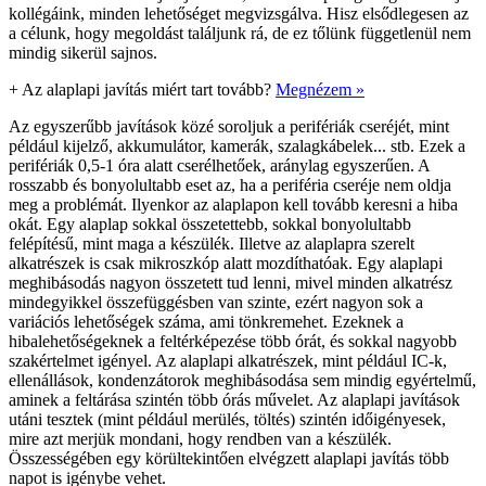
kollégáink, minden lehetőséget megvizsgálva. Hisz elsődlegesen az
a célunk, hogy megoldást találjunk rá, de ez tőlünk függetlenül nem
mindig sikerül sajnos.
+
Az alaplapi javítás miért tart tovább?
Megnézem »
Az egyszerűbb javítások közé soroljuk a perifériák cseréjét, mint
például kijelző, akkumulátor, kamerák, szalagkábelek... stb. Ezek a
perifériák 0,5-1 óra alatt cserélhetőek, aránylag egyszerűen. A
rosszabb és bonyolultabb eset az, ha a periféria cseréje nem oldja
meg a problémát. Ilyenkor az alaplapon kell tovább keresni a hiba
okát. Egy alaplap sokkal összetettebb, sokkal bonyolultabb
felépítésű, mint maga a készülék. Illetve az alaplapra szerelt
alkatrészek is csak mikroszkóp alatt mozdíthatóak. Egy alaplapi
meghibásodás nagyon összetett tud lenni, mivel minden alkatrész
mindegyikkel összefüggésben van szinte, ezért nagyon sok a
variációs lehetőségek száma, ami tönkremehet. Ezeknek a
hibalehetőségeknek a feltérképezése több órát, és sokkal nagyobb
szakértelmet igényel. Az alaplapi alkatrészek, mint például IC-k,
ellenállások, kondenzátorok meghibásodása sem mindig egyértelmű,
aminek a feltárása szintén több órás művelet. Az alaplapi javítások
utáni tesztek (mint például merülés, töltés) szintén időigényesek,
mire azt merjük mondani, hogy rendben van a készülék.
Összességében egy körültekintően elvégzett alaplapi javítás több
napot is igénybe vehet.