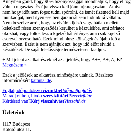
Annyiban gond, hogy 90% bizonyossággal mondhatjuk, hogy el fog
válni a ragasztás. És újra vissza kell jönni újraragasztani. Amivel
nem hogy időt nem fogsz tudni spórolni, de ismét fizetned kell majd
munkadíjat, mert ilyen esetben garanciát sem tudunk rá vállalni.
Nem beszélve arról, hogy az elváló kijelző vagy hátlap mellett
keletkező résen szennyeződés kerülhet a készülékbe, ami zárlatot
okozhat, vagy foltos lesz a kijelző háttérfénye, ami csak kijelző
cserével orvosolható. Ezek mind plusz költségek és újabb idő a
szervizben. Ezért is nem ajánljuk azt, hogy idő előtt elvidd a
készüléket. De saját felelősségre természetesen kiadjuk.
+
Mit jelent az alkatrészeknél az a jelölés, hogy A++, A+, A, B?
Megnézem »
Ezek a jelölések az alkatrész minőségére utalnak. Részletes
információkért
kattints ide
.
Foglalj időpontot
szervizünkbe!
Időpontfoglalás
Maradj otthon, hívd
a szervizfutárt!
Szervizfutár
Kérdésed van?
Kérj visszahívást
Visszahívás
Üzleteink
1117
Budapest
Bölcső utca 11.