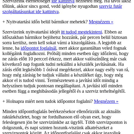
Szervizeink elérhetőségét
ide kattintva
nézheted meg. Ha távol laksz
tőlünk, akkor sincs gond, vedd igénybe nyugodtan
szerviz futár
szolgáltatásunkat ide kattintva
.
+
Nyitvatartási időn belül bármikor mehetek?
Megnézem »
Szervizeink nyitvatartási idejét
itt tudod megtekinteni
. Ebben az
időszakban bármikor bejöhetsz hozzánk, pár percen belül biztosan
sorra kerülsz, nem kell sokat várni a kiszolgálásra. A legjobb az
lenne, ha
időpontot foglalnál
, mert akkor garantáltan veled fognak
kollégáink foglalkozni. Próbálj minden esetben úgy időzíteni, hogy
ne zárás előtt 10 perccel érkezz, mert akkor valószínűleg már csak
következő nap fogunk tudni nekiállni a készülék javításának. Ha
zárás előtt legkésőbb 1 órával megérkezel, akkor nagy esély van rá,
hogy még zárásig be tudjuk vállalni a készüléket úgy, hogy még
akkor el is tudod vinni. Természetesen a javítási időt mindig a
helyszínen tudjuk pontosan megállapítani. A javítási idő minden
esetben függ a meghibásodás jellegétől és a szerviz terheltségétől.
+
Holnapra miért nem tudok időpontot foglalni?
Megnézem »
Minden időpontfoglalás beérkezésekor ellenőrizzük az aktuális
raktárkészletet, hogy ne fordulhasson elő olyan eset, hogy
feleslegesen jön be szervizünkbe az ügyfél. Több szervizponton is
dolgozunk, és napi szinten hozunk-viszünk alkatrészeket a
szervizpontok között. Az időpontfoglalást csak akkor igazoljuk