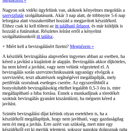
Megnézem »
Nagyon sok vidéki ügyfelünk van, akiknek kényelmes megoldás a
szervizfutár
szolgáltatásunk. Akár 3 nap alatt, de többnyire 5-6 nap
leforgása alatt visszakerülhet hozzád a megjavított készüléked.
Ehhez csak ki kell tölteni az
itt található űrlapot
, és már küldjük is
hozzád a futárunkat. Részletes leírást erről a kényelmi
szolgáltatásunkról
itt találsz
.
+
Miért kell a bevizsgálásért fizetni?
Megnézem »
A készülék bevizsgálása alapvetően ingyenes abban az esetben, ha
kéred a javítást a kiajánlott ár alapján. Bevizsgálás akkor díjköteles,
ha nem kéred a javítást, vagy nem velünk végezteted el. A
bevizsgálás során szerviztechnikusaink ugyanúgy elvégzik a
szervizelést, teszt alkatrészek segítségével megállapítják, mely
perifériák szorulnak esetleges cserére. Az egyszerűbbtől a
bonyolultabb bevizsgálásokig eltelhet legalább 0,5-3 óra is, mire
megállapítható a hiba forrása. Ennek a munkadíjnak a töredékét
szoktuk bevizsgálás gyanánt kiszámlázni, ha mégsem kéred a
javítást.
Szintén bevizsgálási díjat kérünk olyan esetekben is, ha a
készülékről megállapítjuk, hogy nem javítható, vagy gazdaságilag
nem éri meg a javítás. Erre azért van szükség, mert mire egy
készülékről ezt ki merjük jelenteni, sokszor napokig dolgoznak rajta