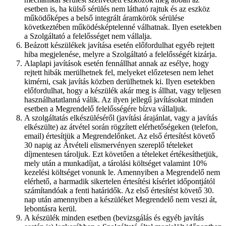
esetben is, ha külső sérülés nem látható rajtuk és az eszköz
működőképes a belső integrált áramkörök sérülése
következtében működésképtelenné válhatnak. Ilyen esetekben
a Szolgáltató a felelősséget nem vállalja.
Beázott készülékek javítása esetén előfordulhat egyéb rejtett
hiba megjelenése, melyre a Szolgáltató a felelősségét kizárja.
Alaplapi javítások esetén fennállhat annak az esélye, hogy
rejtett hibák merülhetnek fel, melyeket előzetesen nem lehet
kimérni, csak javítás közben derülhetnek ki. Ilyen esetekben
előfordulhat, hogy a készülék akár meg is állhat, vagy teljesen
használhatatlanná válik. Az ilyen jellegű javításokat minden
esetben a Megrendelő felelősségére bízva vállaljuk.
A szolgáltatás elkészüléséről (javítási árajánlat, vagy a javítás
elkészülte) az átvétel során rögzített elérhetőségeken (telefon,
email) értesítjük a Megrendelőnket. Az első értesítést követő
30 napig az Átvételi elismervényen szereplő tételeket
díjmentesen tároljuk. Ezt követően a tételeket értékesíthetjük,
mely után a munkadíjat, a tárolási költséget valamint 10%
kezelési költséget vonunk le. Amennyiben a Megrendelő nem
elérhető, a harmadik sikertelen értesítési kísérlet időpontjától
számítandóak a fenti határidők. Az első értesítést követő 30.
nap után amennyiben a készüléket Megrendelő nem veszi át,
lebontásra kerül.
A készülék minden esetben (bevizsgálás és egyéb javítás