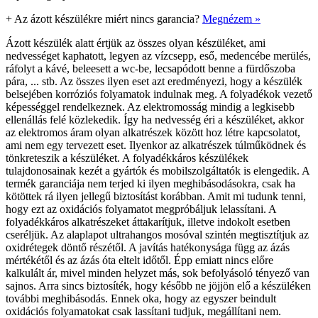
+
Az ázott készülékre miért nincs garancia?
Megnézem »
Ázott készülék alatt értjük az összes olyan készüléket, ami
nedvességet kaphatott, legyen az vízcsepp, eső, medencébe merülés,
ráfolyt a kávé, beleesett a wc-be, lecsapódott benne a fürdőszoba
pára, ... stb. Az összes ilyen eset azt eredményezi, hogy a készülék
belsejében korróziós folyamatok indulnak meg. A folyadékok vezető
képességgel rendelkeznek. Az elektromosság mindig a legkisebb
ellenállás felé közlekedik. Így ha nedvesség éri a készüléket, akkor
az elektromos áram olyan alkatrészek között hoz létre kapcsolatot,
ami nem egy tervezett eset. Ilyenkor az alkatrészek túlműködnek és
tönkreteszik a készüléket. A folyadékkáros készülékek
tulajdonosainak kezét a gyártók és mobilszolgáltatók is elengedik. A
termék garanciája nem terjed ki ilyen meghibásodásokra, csak ha
kötöttek rá ilyen jellegű biztosítást korábban. Amit mi tudunk tenni,
hogy ezt az oxidációs folyamatot megpróbáljuk lelassítani. A
folyadékkáros alkatrészeket áttakarítjuk, illetve indokolt esetben
cseréljük. Az alaplapot ultrahangos mosóval szintén megtisztítjuk az
oxidrétegek döntő részétől. A javítás hatékonysága függ az ázás
mértékétől és az ázás óta eltelt időtől. Épp emiatt nincs előre
kalkulált ár, mivel minden helyzet más, sok befolyásoló tényező van
sajnos. Arra sincs biztosíték, hogy később ne jöjjön elő a készüléken
további meghibásodás. Ennek oka, hogy az egyszer beindult
oxidációs folyamatokat csak lassítani tudjuk, megállítani nem.