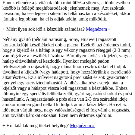
Ennek ellenére a javítások több mint 60%-a sikeres, a többi esetben
később is fellépő meghibásodások jelenhetnek meg. Azt szoktuk
javasolni, ha esetlegesen sikerül is feltámasztani a készüléket, akkor
járnak a legjobban, ha el is adják addig, amíg működik.
+
Miért ilyen sok idő a készülék száradása?
Megnézem »
Néhány gyártó (például Samsung, Sony, Huawei) ragasztott
konstrukciójú készülékeket dob a piacra. Ezekről azt érdemes tudni,
hogy a kijelző és a hátlap is egy vékony ragasztó réteggel (2-3 mm)
van rögzítve a készülék házához. Bármilyen javítás a kijelző, vagy a
hátlap eltávolításával kezdődik. Ilyenkor melegítő padon
felolvasztjuk a ragasztót, hogy utána finom eszközökkel el tudjuk
távolítani a kijelzőt (vagy hátlapot), hogy hozzáférjünk a cserélendő
alkatrészhez. Ez a művelet nagyfokú precizitást és sok gyakorlatot
igényel egy szerviztechnikustól. A hibás alkatrész cseréje után a
kijelzőt vagy a hátlapot vissza kell ragasztani a készülékbe. Ehhez
többnyire egy speciális felületkezelőt, gyári ragasztócsíkokat és prést
használunk. A ragasztásnak a prés alatt van 2-3 óra száradási ideje,
amikor minden gond nélkül ki tudjuk adni a készüléket. Ha ezt az
időt nem várjuk meg, nagy valószínűséggel el fog válni a ragasztás,
ami további károkat okozhat. Ezen nem érdemes spórolni.
+
Hol talállak meg titeket helyileg?
Megnézem »