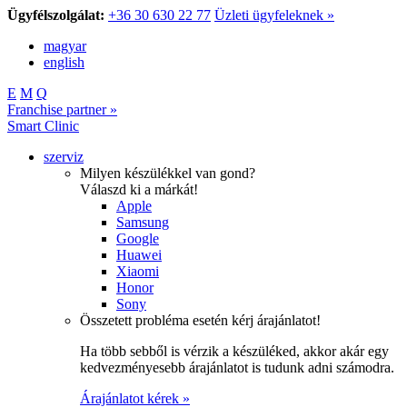
Ügyfélszolgálat:
+36 30 630 22 77
Üzleti ügyfeleknek »
magyar
english
E
M
Q
Franchise partner »
Smart Clinic
szerviz
Milyen készülékkel van gond?
Válaszd ki a márkát!
Apple
Samsung
Google
Huawei
Xiaomi
Honor
Sony
Összetett probléma esetén kérj árajánlatot!
Ha több sebből is vérzik a készüléked, akkor akár egy
kedvezményesebb árajánlatot is tudunk adni számodra.
Árajánlatot kérek »