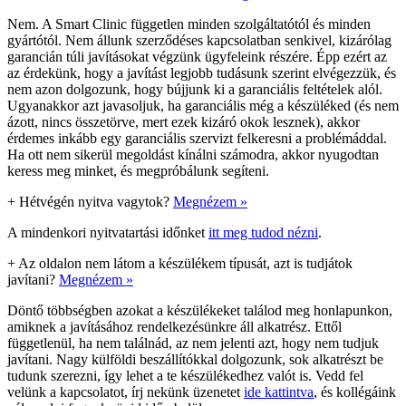
Nem. A Smart Clinic független minden szolgáltatótól és minden
gyártótól. Nem állunk szerződéses kapcsolatban senkivel, kizárólag
garancián túli javításokat végzünk ügyfeleink részére. Épp ezért az
az érdekünk, hogy a javítást legjobb tudásunk szerint elvégezzük, és
nem azon dolgozunk, hogy bújjunk ki a garanciális feltételek alól.
Ugyanakkor azt javasoljuk, ha garanciális még a készüléked (és nem
ázott, nincs összetörve, mert ezek kizáró okok lesznek), akkor
érdemes inkább egy garanciális szervizt felkeresni a problémáddal.
Ha ott nem sikerül megoldást kínálni számodra, akkor nyugodtan
keress meg minket, és megpróbálunk segíteni.
+
Hétvégén nyitva vagytok?
Megnézem »
A mindenkori nyitvatartási időnket
itt meg tudod nézni
.
+
Az oldalon nem látom a készülékem típusát, azt is tudjátok
javítani?
Megnézem »
Döntő többségben azokat a készülékeket találod meg honlapunkon,
amiknek a javításához rendelkezésünkre áll alkatrész. Ettől
függetlenül, ha nem találnád, az nem jelenti azt, hogy nem tudjuk
javítani. Nagy külföldi beszállítókkal dolgozunk, sok alkatrészt be
tudunk szerezni, így lehet a te készülékedhez valót is. Vedd fel
velünk a kapcsolatot, írj nekünk üzenetet
ide kattintva
, és kollégáink