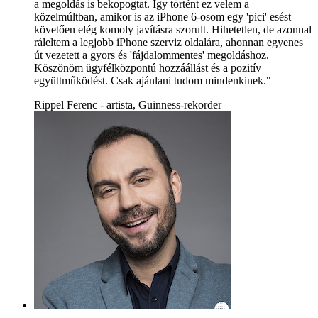
a megoldás is bekopogtat. Így történt ez velem a
közelmúltban, amikor is az iPhone 6-osom egy 'pici' esést
követően elég komoly javításra szorult. Hihetetlen, de azonnal
ráleltem a legjobb iPhone szerviz oldalára, ahonnan egyenes
út vezetett a gyors és 'fájdalommentes' megoldáshoz.
Köszönöm ügyfélközpontú hozzáállást és a pozitív
együttműködést. Csak ajánlani tudom mindenkinek."
Rippel Ferenc - artista, Guinness-rekorder