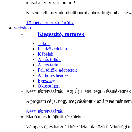
intézd a szervizt otthonról!
Ki sem kell mozdulnod otthonról ahhoz, hogy hibás kész
Többet a szervizfutárról »
webshop
Kiegészítő, tartozék
Tokok
Kijelzővédelem
Kábelek
Autós töltők
Autós tartók
Fali töltők, adapterek
Audio és headset
Egészség
Okosotthon
Készülékfelvásárlás - Adj Új Életet Régi Készülékednek
A program célja, hogy megvásároljuk az általad már nem 
Készülékfelvásárlás
Eladó új és felújított készülékek
Válogass új és használt készülékeink között! Minőségi te