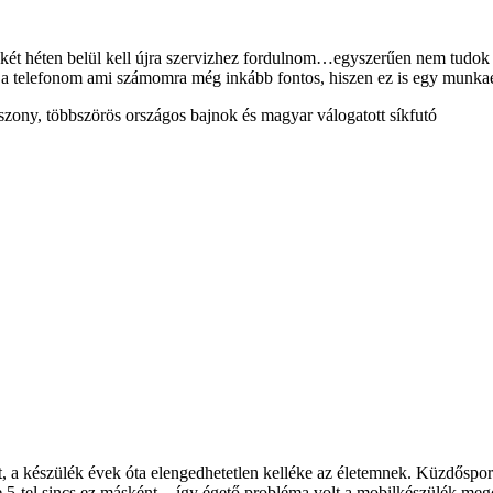
két héten belül kell újra szervizhez fordulnom…egyszerűen nem tudok rá
 a telefonom ami számomra még inkább fontos, hiszen ez is egy munka
szony, többszörös országos bajnok és magyar válogatott síkfutó
t, a készülék évek óta elengedhetetlen kelléke az életemnek. Küzdőspor
ne 5-tel sincs ez másként -, így égető probléma volt a mobilkészülék