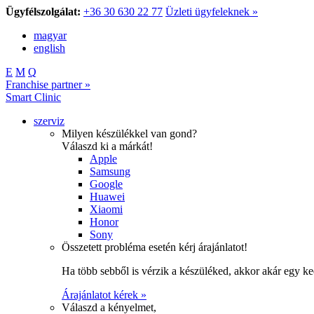
Ügyfélszolgálat:
+36 30 630 22 77
Üzleti ügyfeleknek »
magyar
english
E
M
Q
Franchise partner »
Smart Clinic
szerviz
Milyen készülékkel van gond?
Válaszd ki a márkát!
Apple
Samsung
Google
Huawei
Xiaomi
Honor
Sony
Összetett probléma esetén kérj árajánlatot!
Ha több sebből is vérzik a készüléked, akkor akár egy k
Árajánlatot kérek »
Válaszd a kényelmet,