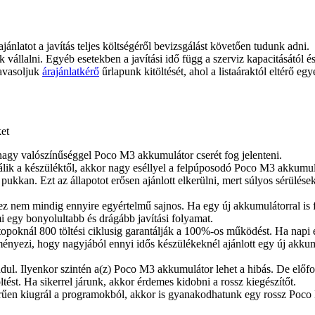
ajánlatot a javítás teljes költségéről bevizsgálást követően tudunk adni.
juk vállalni. Egyéb esetekben a javítási idő függ a szerviz kapacitásától 
javasoljuk
árajánlatkérő
űrlapunk kitöltését, ahol a listaáraktól eltérő egy
ket
agy valószínűséggel Poco M3 akkumulátor cserét fog jelenteni.
lválik a készüléktől, akkor nagy eséllyel a felpúposodó Poco M3 akkumul
pukkan. Ezt az állapotot erősen ajánlott elkerülni, mert súlyos sérülés
ez nem mindig ennyire egyértelmű sajnos. Ha egy új akkumulátorral is
i egy bonyolultabb és drágább javítási folyamat.
poknál 800 töltési ciklusig garantálják a 100%-os működést. Ha napi e
ényezi, hogy nagyjából ennyi idős készülékeknél ajánlott egy új akkumu
indul. Ilyenkor szintén a(z) Poco M3 akkumulátor lehet a hibás. De előfo
tést. Ha sikerrel járunk, akkor érdemes kidobni a rossz kiegészítőt.
rűen kiugrál a programokból, akkor is gyanakodhatunk egy rossz Poco M