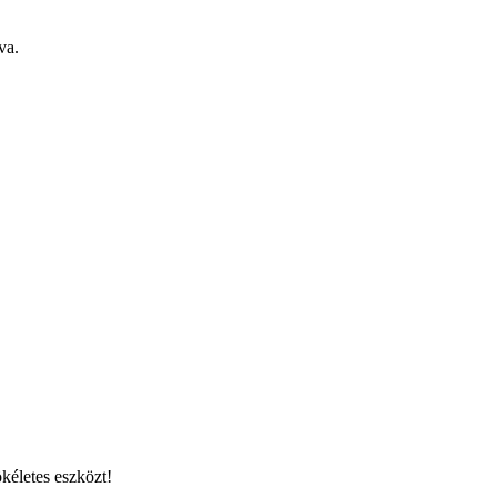
va.
kéletes eszközt!