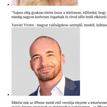
"Sajnos elég gyakran töröm össze a telefonom, előfordul, hogy 
mindig nagyon kedvesen fogadnak és rövid időn belül elkészül
Vasvári Vivien - magyar valóságshow-szereplő, modell, üzletas
Miként már az iPhone mobil első verziója elnyerte a tetszéseme
utazás bizony megviseli az elektronikai eszközeimet - az iPho