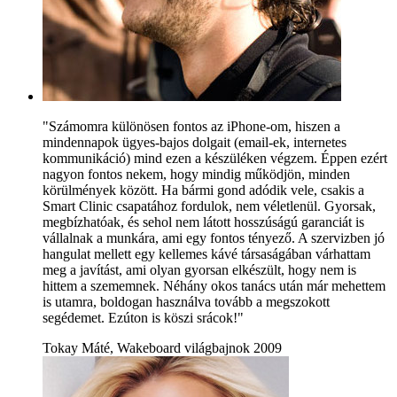
"Számomra különösen fontos az iPhone-om, hiszen a
mindennapok ügyes-bajos dolgait (email-ek, internetes
kommunikáció) mind ezen a készüléken végzem. Éppen ezért
nagyon fontos nekem, hogy mindig működjön, minden
körülmények között. Ha bármi gond adódik vele, csakis a
Smart Clinic csapatához fordulok, nem véletlenül. Gyorsak,
megbízhatóak, és sehol nem látott hosszúságú garanciát is
vállalnak a munkára, ami egy fontos tényező. A szervizben jó
hangulat mellett egy kellemes kávé társaságában várhattam
meg a javítást, ami olyan gyorsan elkészült, hogy nem is
hittem a szememnek. Néhány okos tanács után már mehettem
is utamra, boldogan használva tovább a megszokott
segédemet. Ezúton is köszi srácok!"
Tokay Máté, Wakeboard világbajnok 2009