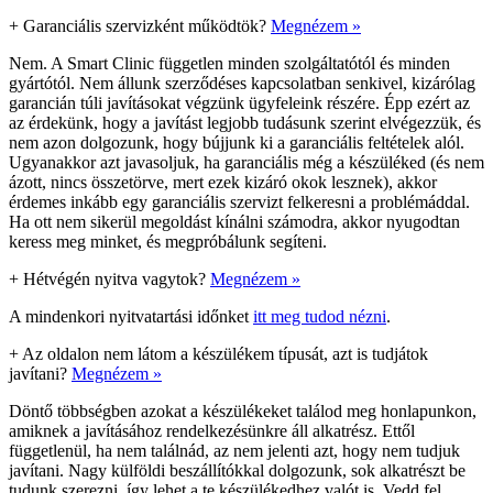
+
Garanciális szervizként működtök?
Megnézem »
Nem. A Smart Clinic független minden szolgáltatótól és minden
gyártótól. Nem állunk szerződéses kapcsolatban senkivel, kizárólag
garancián túli javításokat végzünk ügyfeleink részére. Épp ezért az
az érdekünk, hogy a javítást legjobb tudásunk szerint elvégezzük, és
nem azon dolgozunk, hogy bújjunk ki a garanciális feltételek alól.
Ugyanakkor azt javasoljuk, ha garanciális még a készüléked (és nem
ázott, nincs összetörve, mert ezek kizáró okok lesznek), akkor
érdemes inkább egy garanciális szervizt felkeresni a problémáddal.
Ha ott nem sikerül megoldást kínálni számodra, akkor nyugodtan
keress meg minket, és megpróbálunk segíteni.
+
Hétvégén nyitva vagytok?
Megnézem »
A mindenkori nyitvatartási időnket
itt meg tudod nézni
.
+
Az oldalon nem látom a készülékem típusát, azt is tudjátok
javítani?
Megnézem »
Döntő többségben azokat a készülékeket találod meg honlapunkon,
amiknek a javításához rendelkezésünkre áll alkatrész. Ettől
függetlenül, ha nem találnád, az nem jelenti azt, hogy nem tudjuk
javítani. Nagy külföldi beszállítókkal dolgozunk, sok alkatrészt be
tudunk szerezni, így lehet a te készülékedhez valót is. Vedd fel