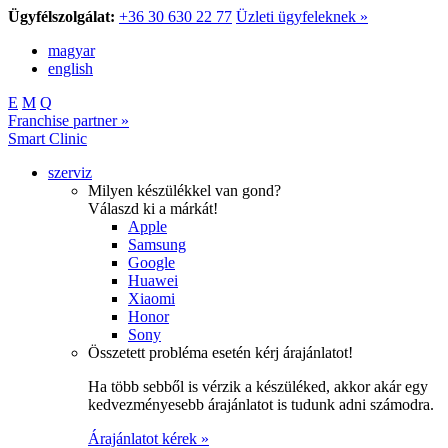
Ügyfélszolgálat:
+36 30 630 22 77
Üzleti ügyfeleknek »
magyar
english
E
M
Q
Franchise partner »
Smart Clinic
szerviz
Milyen készülékkel van gond?
Válaszd ki a márkát!
Apple
Samsung
Google
Huawei
Xiaomi
Honor
Sony
Összetett probléma esetén kérj árajánlatot!
Ha több sebből is vérzik a készüléked, akkor akár egy
kedvezményesebb árajánlatot is tudunk adni számodra.
Árajánlatot kérek »