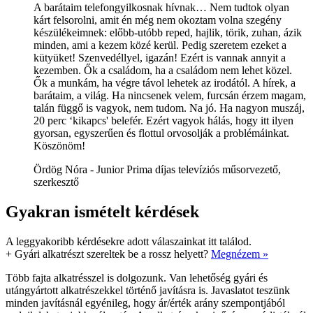
A barátaim telefongyilkosnak hívnak… Nem tudtok olyan
kárt felsorolni, amit én még nem okoztam volna szegény
készülékeimnek: előbb-utóbb reped, hajlik, törik, zuhan, ázik
minden, ami a kezem közé kerül. Pedig szeretem ezeket a
kütyüket! Szenvedéllyel, igazán! Ezért is vannak annyit a
kezemben. Ők a családom, ha a családom nem lehet közel.
Ők a munkám, ha végre távol lehetek az irodától. A hírek, a
barátaim, a világ. Ha nincsenek velem, furcsán érzem magam,
talán függő is vagyok, nem tudom. Na jó. Ha nagyon muszáj,
20 perc ‘kikapcs' belefér. Ezért vagyok hálás, hogy itt ilyen
gyorsan, egyszerűen és flottul orvosolják a problémáinkat.
Köszönöm!
Ördög Nóra - Junior Prima díjas televíziós műsorvezető,
szerkesztő
Gyakran ismételt kérdések
A leggyakoribb kérdésekre adott válaszainkat itt találod.
+
Gyári alkatrészt szereltek be a rossz helyett?
Megnézem »
Több fajta alkatrésszel is dolgozunk. Van lehetőség gyári és
utángyártott alkatrészekkel történő javításra is. Javaslatot teszünk
minden javításnál egyénileg, hogy ár/érték arány szempontjából