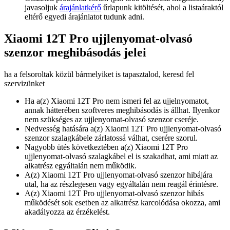
javasoljuk
árajánlatkérő
űrlapunk kitöltését, ahol a listaáraktól
eltérő egyedi árajánlatot tudunk adni.
Xiaomi 12T Pro ujjlenyomat-olvasó
szenzor meghibásodás jelei
ha a felsoroltak közül bármelyiket is tapasztalod, keresd fel
szervizünket
Ha a(z) Xiaomi 12T Pro nem ismeri fel az ujjelnyomatot,
annak hátterében szoftveres meghibásodás is állhat. Ilyenkor
nem szükséges az ujjlenyomat-olvasó szenzor cseréje.
Nedvesség hatására a(z) Xiaomi 12T Pro ujjlenyomat-olvasó
szenzor szalagkábele zárlatossá válhat, cserére szorul.
Nagyobb ütés következtében a(z) Xiaomi 12T Pro
ujjlenyomat-olvasó szalagkábel el is szakadhat, ami miatt az
alkatrész egyáltalán nem működik.
A(z) Xiaomi 12T Pro ujjlenyomat-olvasó szenzor hibájára
utal, ha az részlegesen vagy egyáltalán nem reagál érintésre.
A(z) Xiaomi 12T Pro ujjlenyomat-olvasó szenzor hibás
működését sok esetben az alkatrész karcolódása okozza, ami
akadályozza az érzékelést.