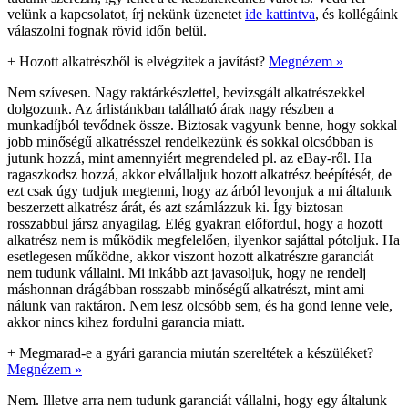
velünk a kapcsolatot, írj nekünk üzenetet
ide kattintva
, és kollégáink
válaszolni fognak rövid időn belül.
+
Hozott alkatrészből is elvégzitek a javítást?
Megnézem »
Nem szívesen. Nagy raktárkészlettel, bevizsgált alkatrészekkel
dolgozunk. Az árlistánkban található árak nagy részben a
munkadíjból tevődnek össze. Biztosak vagyunk benne, hogy sokkal
jobb minőségű alkatrésszel rendelkezünk és sokkal olcsóbban is
jutunk hozzá, mint amennyiért megrendeled pl. az eBay-ről. Ha
ragaszkodsz hozzá, akkor elvállaljuk hozott alkatrész beépítését, de
ezt csak úgy tudjuk megtenni, hogy az árból levonjuk a mi általunk
beszerzett alkatrész árát, és azt számlázzuk ki. Így biztosan
rosszabbul jársz anyagilag. Elég gyakran előfordul, hogy a hozott
alkatrész nem is működik megfelelően, ilyenkor sajáttal pótoljuk. Ha
esetlegesen működne, akkor viszont hozott alkatrészre garanciát
nem tudunk vállalni. Mi inkább azt javasoljuk, hogy ne rendelj
máshonnan drágábban rosszabb minőségű alkatrészt, mint ami
nálunk van raktáron. Nem lesz olcsóbb sem, és ha gond lenne vele,
akkor nincs kihez fordulni garancia miatt.
+
Megmarad-e a gyári garancia miután szereltétek a készüléket?
Megnézem »
Nem. Illetve arra nem tudunk garanciát vállalni, hogy egy általunk