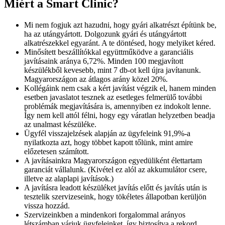
Miért a Smart Clinic?
Mi nem fogjuk azt hazudni, hogy gyári alkatrészt építünk be,
ha az utángyártott. Dolgozunk gyári és utángyártott
alkatrészekkel egyaránt. A te döntésed, hogy melyiket kéred.
Minősített beszállítókkal együttműködve a garanciális
javításaink aránya 6,72%. Minden 100 megjavított
készülékből kevesebb, mint 7 db-ot kell újra javítanunk.
Magyarországon az átlagos arány közel 20%.
Kollégáink nem csak a kért javítást végzik el, hanem minden
esetben javaslatot tesznek az esetleges felmerülő további
problémák megjavítására is, amennyiben ez indokolt lenne.
Így nem kell attól félni, hogy egy váratlan helyzetben beadja
az unalmast készüléke.
Ügyfél visszajelzések alapján az ügyfeleink 91,9%-a
nyilatkozta azt, hogy többet kapott tőlünk, mint amire
előzetesen számított.
A javításainkra Magyarországon egyedüliként élettartam
garanciát vállalunk. (Kivétel ez alól az akkumulátor csere,
illetve az alaplapi javítások.)
A javításra leadott készüléket javítás előtt és javítás után is
tesztelik szervizeseink, hogy tökéletes állapotban kerüljön
vissza hozzád.
Szervizeinkben a mindenkori forgalommal arányos
létszámban várjuk ügyfeleinket, így biztosítva a rekord