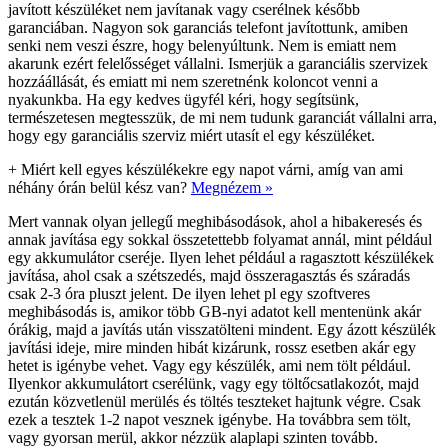
javított készüléket nem javítanak vagy cserélnek később
garanciában. Nagyon sok garanciás telefont javítottunk, amiben
senki nem veszi észre, hogy belenyúltunk. Nem is emiatt nem
akarunk ezért felelősséget vállalni. Ismerjük a garanciális szervizek
hozzáállását, és emiatt mi nem szeretnénk koloncot venni a
nyakunkba. Ha egy kedves ügyfél kéri, hogy segítsünk,
természetesen megtesszük, de mi nem tudunk garanciát vállalni arra,
hogy egy garanciális szerviz miért utasít el egy készüléket.
+
Miért kell egyes készülékekre egy napot várni, amíg van ami
néhány órán belül kész van?
Megnézem »
Mert vannak olyan jellegű meghibásodások, ahol a hibakeresés és
annak javítása egy sokkal összetettebb folyamat annál, mint például
egy akkumulátor cseréje. Ilyen lehet például a ragasztott készülékek
javítása, ahol csak a szétszedés, majd összeragasztás és száradás
csak 2-3 óra pluszt jelent. De ilyen lehet pl egy szoftveres
meghibásodás is, amikor több GB-nyi adatot kell mentenünk akár
órákig, majd a javítás után visszatölteni mindent. Egy ázott készülék
javítási ideje, mire minden hibát kizárunk, rossz esetben akár egy
hetet is igénybe vehet. Vagy egy készülék, ami nem tölt például.
Ilyenkor akkumulátort cserélünk, vagy egy töltőcsatlakozót, majd
ezután közvetlenül merülés és töltés teszteket hajtunk végre. Csak
ezek a tesztek 1-2 napot vesznek igénybe. Ha továbbra sem tölt,
vagy gyorsan merül, akkor nézzük alaplapi szinten tovább.