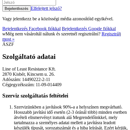
Elfelejtett jelszó?
Vagy jelentkezz be a közösségi média azonosítóid egyikével.
Bejelentkezés Facebook fiókkal
Bejelentkezés Google fiókkal
w
Még nem vásároltál nálunk és szeretnél regisztrálni?
Regisztrálj
most »
ÁSZF
Szolgáltató adatai
Line of Least Resistance Kft.
2870 Kisbér, Kincsem u. 26.
Adószám: 14490222-2-11
Cégjegyzékszám: 11-09-014409
Szerviz szolgáltatás feltételei
Szervizünkben a javítások 90%-a a helyszínen megvárható.
Hosszabb javítási idő esetén (2-3 óránál több) minden esetben
átvételi elismervényt iratunk alá Megrendelőinkkel, mely
tartalmazza a személyes adatai mellett a javításra leadott
készülék típusát, sorozatszámát és a hiba leírását. Ezért kérjük,