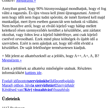
Gond-e?
Megnézem »
Annyiban gond, hogy 90% bizonyossággal mondhatjuk, hogy el fog
válni a ragasztás. És újra vissza kell jönni újraragasztani. Amivel
nem hogy időt nem fogsz tudni spórolni, de ismét fizetned kell majd
munkadíjat, mert ilyen esetben garanciát sem tudunk rá vállalni.
Nem beszélve arról, hogy az elváló kijelző vagy hátlap mellett
keletkező résen szennyeződés kerülhet a készülékbe, ami zárlatot
okozhat, vagy foltos lesz a kijelző háttérfénye, ami csak kijelző
cserével orvosolható. Ezek mind plusz költségek és újabb idő a
szervizben. Ezért is nem ajánljuk azt, hogy idő előtt elvidd a
készüléket. De saját felelősségre természetesen kiadjuk.
+
Mit jelent az alkatrészeknél az a jelölés, hogy A++, A+, A, B?
Megnézem »
Ezek a jelölések az alkatrész minőségére utalnak. Részletes
információkért
kattints ide
.
Foglalj időpontot
szervizünkbe!
Időpontfoglalás
Maradj otthon, hívd
a szervizfutárt!
Szervizfutár
Kérdésed van?
Kérj visszahívást
Visszahívás
Üzleteink