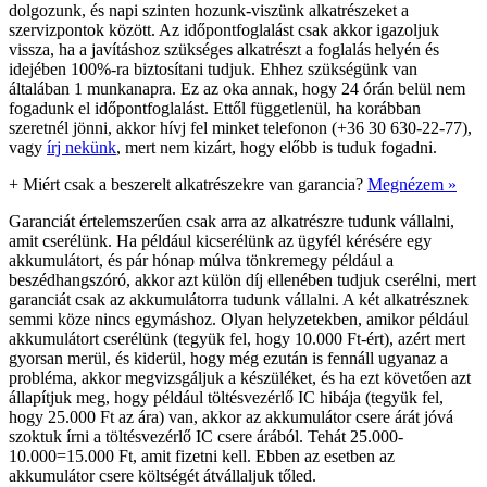
dolgozunk, és napi szinten hozunk-viszünk alkatrészeket a
szervizpontok között. Az időpontfoglalást csak akkor igazoljuk
vissza, ha a javításhoz szükséges alkatrészt a foglalás helyén és
idejében 100%-ra biztosítani tudjuk. Ehhez szükségünk van
általában 1 munkanapra. Ez az oka annak, hogy 24 órán belül nem
fogadunk el időpontfoglalást. Ettől függetlenül, ha korábban
szeretnél jönni, akkor hívj fel minket telefonon (+36 30 630-22-77),
vagy
írj nekünk
, mert nem kizárt, hogy előbb is tuduk fogadni.
+
Miért csak a beszerelt alkatrészekre van garancia?
Megnézem »
Garanciát értelemszerűen csak arra az alkatrészre tudunk vállalni,
amit cserélünk. Ha például kicserélünk az ügyfél kérésére egy
akkumulátort, és pár hónap múlva tönkremegy például a
beszédhangszóró, akkor azt külön díj ellenében tudjuk cserélni, mert
garanciát csak az akkumulátorra tudunk vállalni. A két alkatrésznek
semmi köze nincs egymáshoz. Olyan helyzetekben, amikor például
akkumulátort cserélünk (tegyük fel, hogy 10.000 Ft-ért), azért mert
gyorsan merül, és kiderül, hogy még ezután is fennáll ugyanaz a
probléma, akkor megvizsgáljuk a készüléket, és ha ezt követően azt
állapítjuk meg, hogy például töltésvezérlő IC hibája (tegyük fel,
hogy 25.000 Ft az ára) van, akkor az akkumulátor csere árát jóvá
szoktuk írni a töltésvezérlő IC csere árából. Tehát 25.000-
10.000=15.000 Ft, amit fizetni kell. Ebben az esetben az
akkumulátor csere költségét átvállaljuk tőled.