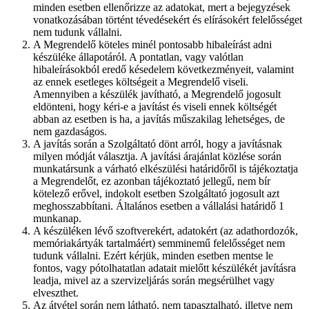
minden esetben ellenőrizze az adatokat, mert a bejegyzések
vonatkozásában történt tévedésekért és elírásokért felelősséget
nem tudunk vállalni.
A Megrendelő köteles minél pontosabb hibaleírást adni
készüléke állapotáról. A pontatlan, vagy valótlan
hibaleírásokból eredő késedelem következményeit, valamint
az ennek esetleges költségeit a Megrendelő viseli.
Amennyiben a készülék javítható, a Megrendelő jogosult
eldönteni, hogy kéri-e a javítást és viseli ennek költségét
abban az esetben is ha, a javítás műszakilag lehetséges, de
nem gazdaságos.
A javítás során a Szolgáltató dönt arról, hogy a javításnak
milyen módját választja. A javítási árajánlat közlése során
munkatársunk a várható elkészülési határidőről is tájékoztatja
a Megrendelőt, ez azonban tájékoztató jellegű, nem bír
kötelező erővel, indokolt esetben Szolgáltató jogosult azt
meghosszabbítani. Általános esetben a vállalási határidő 1
munkanap.
A készüléken lévő szoftverekért, adatokért (az adathordozók,
memóriakártyák tartalmáért) semminemű felelősséget nem
tudunk vállalni. Ezért kérjük, minden esetben mentse le
fontos, vagy pótolhatatlan adatait mielőtt készülékét javításra
leadja, mivel az a szervizeljárás során megsérülhet vagy
elveszthet.
Az átvétel során nem látható, nem tapasztalható, illetve nem