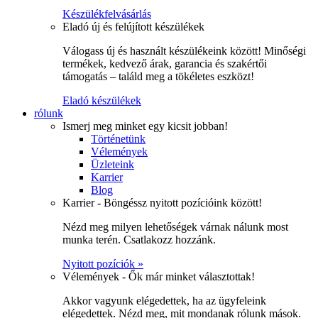
Készülékfelvásárlás
Eladó új és felújított készülékek
Válogass új és használt készülékeink között! Minőségi
termékek, kedvező árak, garancia és szakértői
támogatás – találd meg a tökéletes eszközt!
Eladó készülékek
rólunk
Ismerj meg minket egy kicsit jobban!
Történetünk
Vélemények
Üzleteink
Karrier
Blog
Karrier - Böngéssz nyitott pozícióink között!
Nézd meg milyen lehetőségek várnak nálunk most
munka terén. Csatlakozz hozzánk.
Nyitott pozíciók »
Vélemények - Ők már minket választottak!
Akkor vagyunk elégedettek, ha az ügyfeleink
elégedettek. Nézd meg, mit mondanak rólunk mások.