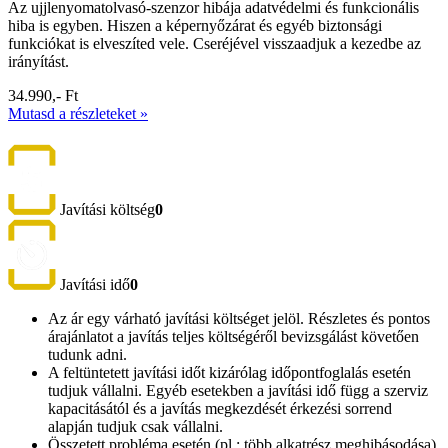
Az ujjlenyomatolvasó-szenzor hibája adatvédelmi és funkcionális
hiba is egyben. Hiszen a képernyőzárat és egyéb biztonsági
funkciókat is elveszíted vele. Cseréjével visszaadjuk a kezedbe az
irányítást.
34.990,- Ft
Mutasd a részleteket »
Javítási költség
0
Javítási idő
0
Az ár egy várható javítási költséget jelöl. Részletes és pontos
árajánlatot a javítás teljes költségéről bevizsgálást követően
tudunk adni.
A feltüntetett javítási időt kizárólag időpontfoglalás esetén
tudjuk vállalni. Egyéb esetekben a javítási idő függ a szerviz
kapacitásától és a javítás megkezdését érkezési sorrend
alapján tudjuk csak vállalni.
Összetett probléma esetén (pl.: több alkatrész meghibásodása)