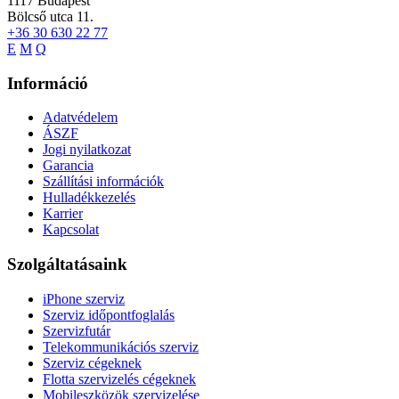
1117
Budapest
Bölcső utca 11.
+36 30 630 22 77
E
M
Q
Információ
Adatvédelem
ÁSZF
Jogi nyilatkozat
Garancia
Szállítási információk
Hulladékkezelés
Karrier
Kapcsolat
Szolgáltatásaink
iPhone szerviz
Szerviz időpontfoglalás
Szervizfutár
Telekommunikációs szerviz
Szerviz cégeknek
Flotta szervizelés cégeknek
Mobileszközök szervizelése