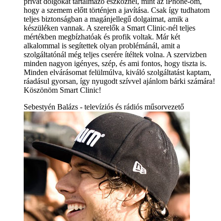
privát dolgokat tartalmazó eszköznél, mint az iPhone-om,
hogy a szemem előtt történjen a javítása. Csak így tudhatom
teljes biztonságban a magánjellegű dolgaimat, amik a
készüléken vannak. A szerelők a Smart Clinic-nél teljes
mértékben megbízhatóak és profik voltak. Már két
alkalommal is segítettek olyan problémánál, amit a
szolgáltatónál még teljes cserére ítéltek volna. A szervizben
minden nagyon igényes, szép, és ami fontos, hogy tiszta is.
Minden elvárásomat felülmúlva, kiváló szolgáltatást kaptam,
ráadásul gyorsan, így nyugodt szívvel ajánlom bárki számára!
Köszönöm Smart Clinic!
Sebestyén Balázs - televíziós és rádiós műsorvezető