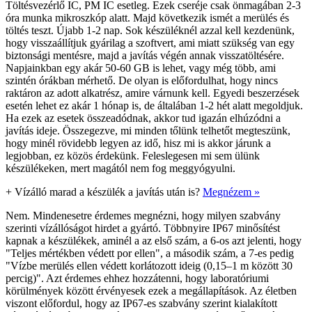
Töltésvezérlő IC, PM IC esetleg. Ezek cseréje csak önmagában 2-3
óra munka mikroszkóp alatt. Majd következik ismét a merülés és
töltés teszt. Újabb 1-2 nap. Sok készüléknél azzal kell kezdenünk,
hogy visszaállítjuk gyárilag a szoftvert, ami miatt szükség van egy
biztonsági mentésre, majd a javítás végén annak visszatöltésére.
Napjainkban egy akár 50-60 GB is lehet, vagy még több, ami
szintén órákban mérhető. De olyan is előfordulhat, hogy nincs
raktáron az adott alkatrész, amire várnunk kell. Egyedi beszerzések
esetén lehet ez akár 1 hónap is, de általában 1-2 hét alatt megoldjuk.
Ha ezek az esetek összeadódnak, akkor tud igazán elhúzódni a
javítás ideje. Összegezve, mi minden tőlünk telhetőt megteszünk,
hogy minél rövidebb legyen az idő, hisz mi is akkor járunk a
legjobban, ez közös érdekünk. Feleslegesen mi sem ülünk
készülékeken, mert magától nem fog meggyógyulni.
+
Vízálló marad a készülék a javítás után is?
Megnézem »
Nem. Mindenesetre érdemes megnézni, hogy milyen szabvány
szerinti vízállóságot hirdet a gyártó. Többnyire IP67 minősítést
kapnak a készülékek, aminél a az első szám, a 6-os azt jelenti, hogy
"Teljes mértékben védett por ellen", a második szám, a 7-es pedig
"Vízbe merülés ellen védett korlátozott ideig (0,15–1 m között 30
percig)". Azt érdemes ehhez hozzátenni, hogy laboratóriumi
körülmények között érvényesek ezek a megállapítások. Az életben
viszont előfordul, hogy az IP67-es szabvány szerint kialakított