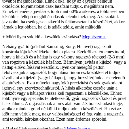
további meghibásodás. Ennek oka, hogy az egyszer beindult
oxidációs folyamatokat csak lassítani tudjuk, megállítani nem.
Ennek ellenére a javítások több mint 60%-a sikeres, a többi esetben
később is fellépő meghibásodások jelenhetnek meg. Azt szoktuk
javasolni, ha esetlegesen sikerül is feltámasztani a készüléket, akkor
járnak a legjobban, ha el is adják addig, amíg működik.
+
Miért ilyen sok idő a készülék száradása?
Megnézem »
Néhány gyártó (például Samsung, Sony, Huawei) ragasztott
konstrukciójú készülékeket dob a piacra. Ezekről azt érdemes tudni,
hogy a kijelző és a hátlap is egy vékony ragasztó réteggel (2-3 mm)
van rögzítve a készülék házához. Bármilyen javítás a kijelző, vagy a
hátlap eltávolításával kezdődik. Ilyenkor melegítő padon
felolvasztjuk a ragasztót, hogy utána finom eszközökkel el tudjuk
távolítani a kijelzőt (vagy hátlapot), hogy hozzáférjünk a cserélendő
alkatrészhez. Ez a művelet nagyfokú precizitást és sok gyakorlatot
igényel egy szerviztechnikustól. A hibás alkatrész cseréje után a
kijelzőt vagy a hátlapot vissza kell ragasztani a készülékbe. Ehhez
többnyire egy speciális felületkezelőt, gyári ragasztócsíkokat és prést
használunk. A ragasztásnak a prés alatt van 2-3 óra száradási ideje,
amikor minden gond nélkül ki tudjuk adni a készüléket. Ha ezt az
időt nem várjuk meg, nagy valószínűséggel el fog válni a ragasztás,
ami további károkat okozhat. Ezen nem érdemes spórolni.
+
Hol talállak meg titeket helyileg?
Megnézem »