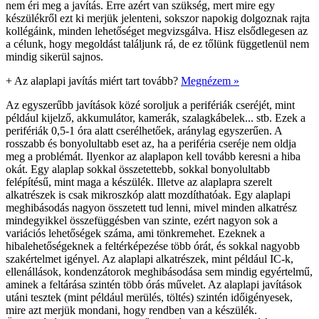
nem éri meg a javítás. Erre azért van szükség, mert mire egy
készülékről ezt ki merjük jelenteni, sokszor napokig dolgoznak rajta
kollégáink, minden lehetőséget megvizsgálva. Hisz elsődlegesen az
a célunk, hogy megoldást találjunk rá, de ez tőlünk függetlenül nem
mindig sikerül sajnos.
+
Az alaplapi javítás miért tart tovább?
Megnézem »
Az egyszerűbb javítások közé soroljuk a perifériák cseréjét, mint
például kijelző, akkumulátor, kamerák, szalagkábelek... stb. Ezek a
perifériák 0,5-1 óra alatt cserélhetőek, aránylag egyszerűen. A
rosszabb és bonyolultabb eset az, ha a periféria cseréje nem oldja
meg a problémát. Ilyenkor az alaplapon kell tovább keresni a hiba
okát. Egy alaplap sokkal összetettebb, sokkal bonyolultabb
felépítésű, mint maga a készülék. Illetve az alaplapra szerelt
alkatrészek is csak mikroszkóp alatt mozdíthatóak. Egy alaplapi
meghibásodás nagyon összetett tud lenni, mivel minden alkatrész
mindegyikkel összefüggésben van szinte, ezért nagyon sok a
variációs lehetőségek száma, ami tönkremehet. Ezeknek a
hibalehetőségeknek a feltérképezése több órát, és sokkal nagyobb
szakértelmet igényel. Az alaplapi alkatrészek, mint például IC-k,
ellenállások, kondenzátorok meghibásodása sem mindig egyértelmű,
aminek a feltárása szintén több órás művelet. Az alaplapi javítások
utáni tesztek (mint például merülés, töltés) szintén időigényesek,
mire azt merjük mondani, hogy rendben van a készülék.