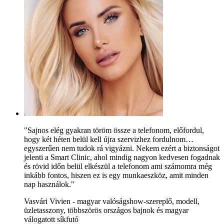
"Sajnos elég gyakran töröm össze a telefonom, előfordul,
hogy két héten belül kell újra szervizhez fordulnom…
egyszerűen nem tudok rá vigyázni. Nekem ezért a biztonságot
jelenti a Smart Clinic, ahol mindig nagyon kedvesen fogadnak
és rövid időn belül elkészül a telefonom ami számomra még
inkább fontos, hiszen ez is egy munkaeszköz, amit minden
nap használok."
Vasvári Vivien - magyar valóságshow-szereplő, modell,
üzletasszony, többszörös országos bajnok és magyar
válogatott síkfutó