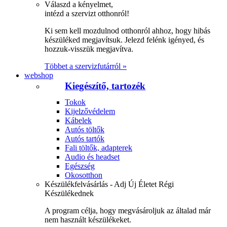
Válaszd a kényelmet,
intézd a szervizt otthonról!
Ki sem kell mozdulnod otthonról ahhoz, hogy hibás
készüléked megjavítsuk. Jelezd felénk igényed, és
hozzuk-visszük megjavítva.
Többet a szervizfutárról »
webshop
Kiegészítő, tartozék
Tokok
Kijelzővédelem
Kábelek
Autós töltők
Autós tartók
Fali töltők, adapterek
Audio és headset
Egészség
Okosotthon
Készülékfelvásárlás - Adj Új Életet Régi
Készülékednek
A program célja, hogy megvásároljuk az általad már
nem használt készülékeket.