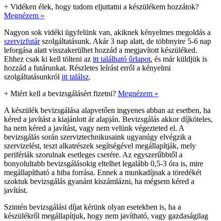
+
Vidéken élek, hogy tudom eljuttatni a készülékem hozzátok?
Megnézem »
Nagyon sok vidéki ügyfelünk van, akiknek kényelmes megoldás a
szervizfutár
szolgáltatásunk. Akár 3 nap alatt, de többnyire 5-6 nap
leforgása alatt visszakerülhet hozzád a megjavított készüléked.
Ehhez csak ki kell tölteni az
itt található űrlapot
, és már küldjük is
hozzád a futárunkat. Részletes leírást erről a kényelmi
szolgáltatásunkról
itt találsz
.
+
Miért kell a bevizsgálásért fizetni?
Megnézem »
A készülék bevizsgálása alapvetően ingyenes abban az esetben, ha
kéred a javítást a kiajánlott ár alapján. Bevizsgálás akkor díjköteles,
ha nem kéred a javítást, vagy nem velünk végezteted el. A
bevizsgálás során szerviztechnikusaink ugyanúgy elvégzik a
szervizelést, teszt alkatrészek segítségével megállapítják, mely
perifériák szorulnak esetleges cserére. Az egyszerűbbtől a
bonyolultabb bevizsgálásokig eltelhet legalább 0,5-3 óra is, mire
megállapítható a hiba forrása. Ennek a munkadíjnak a töredékét
szoktuk bevizsgálás gyanánt kiszámlázni, ha mégsem kéred a
javítást.
Szintén bevizsgálási díjat kérünk olyan esetekben is, ha a
készülékről megállapítjuk, hogy nem javítható, vagy gazdaságilag