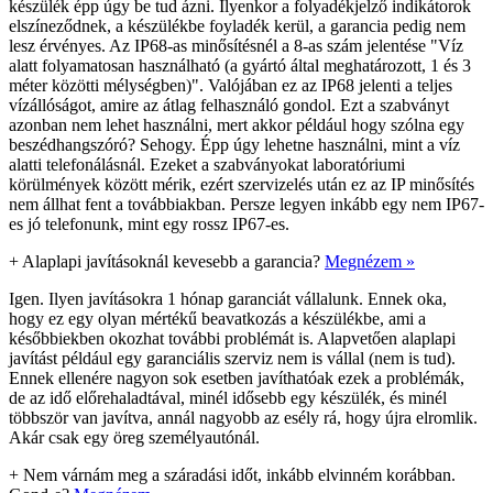
készülék épp úgy be tud ázni. Ilyenkor a folyadékjelző indikátorok
elszíneződnek, a készülékbe foyladék kerül, a garancia pedig nem
lesz érvényes. Az IP68-as minősítésnél a 8-as szám jelentése "Víz
alatt folyamatosan használható (a gyártó által meghatározott, 1 és 3
méter közötti mélységben)". Valójában ez az IP68 jelenti a teljes
vízállóságot, amire az átlag felhasználó gondol. Ezt a szabványt
azonban nem lehet használni, mert akkor például hogy szólna egy
beszédhangszóró? Sehogy. Épp úgy lehetne használni, mint a víz
alatti telefonálásnál. Ezeket a szabványokat laboratóriumi
körülmények között mérik, ezért szervizelés után ez az IP minősítés
nem állhat fent a továbbiakban. Persze legyen inkább egy nem IP67-
es jó telefonunk, mint egy rossz IP67-es.
+
Alaplapi javításoknál kevesebb a garancia?
Megnézem »
Igen. Ilyen javításokra 1 hónap garanciát vállalunk. Ennek oka,
hogy ez egy olyan mértékű beavatkozás a készülékbe, ami a
későbbiekben okozhat további problémát is. Alapvetően alaplapi
javítást például egy garanciális szerviz nem is vállal (nem is tud).
Ennek ellenére nagyon sok esetben javíthatóak ezek a problémák,
de az idő előrehaladtával, minél idősebb egy készülék, és minél
többször van javítva, annál nagyobb az esély rá, hogy újra elromlik.
Akár csak egy öreg személyautónál.
+
Nem várnám meg a száradási időt, inkább elvinném korábban.