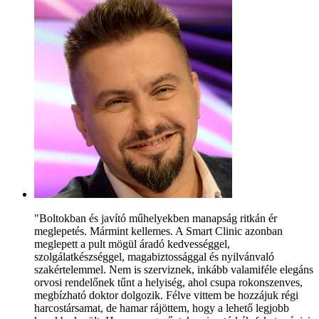
"Boltokban és javító műhelyekben manapság ritkán ér
meglepetés. Mármint kellemes. A Smart Clinic azonban
meglepett a pult mögül áradó kedvességgel,
szolgálatkészséggel, magabiztossággal és nyilvánvaló
szakértelemmel. Nem is szerviznek, inkább valamiféle elegáns
orvosi rendelőnek tűnt a helyiség, ahol csupa rokonszenves,
megbízható doktor dolgozik. Félve vittem be hozzájuk régi
harcostársamat, de hamar rájöttem, hogy a lehető legjobb