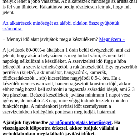
melyik lehet a jobb választás. Az alkatrészek minősége az árlistáknál
is fel van tüntetve. Rákattintva pedig részletesen leírjuk, hogy mit
jelent.
Az alkatrészek minőségét az alábbi oldalon összegyűjtöttük
számodra.
+
Mennyi idő alatt javítjátok meg a készülékem?
Megnézem »
A javítások 80-90%-a általában 1 órán belül elvégezhető, ami azt
jelenti, hogy akár a helyszínen is meg tudod várni, és nem kell
napokig nélkülözni a készüléket. A szervizelési idő függ a hiba
jellegétől, a szerviz terheltségétől, a raktárkészlettől. Egy egyszerűbb
periféria (kijelző, akkumulátor, hangszórók, kamerák,
töltőcsatlakozók... stb) kicserélése nagyjából 0,5-1 óra. Ha a
készülék nem csavarozott, hanem ragasztott konstrukciójú, akkor
ehhez még hozzá kell számolni a ragasztás száradási idejét, ami 2-3
óra pluszban. Beázott készülékek javítása minimum 1 napot vesz
igénybe, de inkább 2-3 nap, mire végig tudunk tesztelni minden
funkciót rajta. A mindenkori javítási időt személyesen a
szervizeinkben kollégáink pontosan meg tudják határozni.
Ajánljuk figyelmedbe
az időpontfoglalás lehetőségét
. Ha
visszaigazolt időpontra érkezel, akkor tudjuk vállalni a
weboldalunkon megtalálható javítási időket.