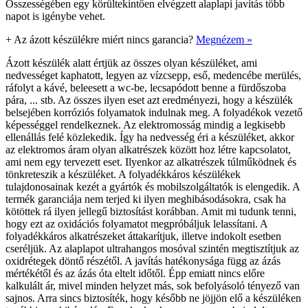
Összességében egy körültekintően elvégzett alaplapi javítás több
napot is igénybe vehet.
+
Az ázott készülékre miért nincs garancia?
Megnézem »
Ázott készülék alatt értjük az összes olyan készüléket, ami
nedvességet kaphatott, legyen az vízcsepp, eső, medencébe merülés,
ráfolyt a kávé, beleesett a wc-be, lecsapódott benne a fürdőszoba
pára, ... stb. Az összes ilyen eset azt eredményezi, hogy a készülék
belsejében korróziós folyamatok indulnak meg. A folyadékok vezető
képességgel rendelkeznek. Az elektromosság mindig a legkisebb
ellenállás felé közlekedik. Így ha nedvesség éri a készüléket, akkor
az elektromos áram olyan alkatrészek között hoz létre kapcsolatot,
ami nem egy tervezett eset. Ilyenkor az alkatrészek túlműködnek és
tönkreteszik a készüléket. A folyadékkáros készülékek
tulajdonosainak kezét a gyártók és mobilszolgáltatók is elengedik. A
termék garanciája nem terjed ki ilyen meghibásodásokra, csak ha
kötöttek rá ilyen jellegű biztosítást korábban. Amit mi tudunk tenni,
hogy ezt az oxidációs folyamatot megpróbáljuk lelassítani. A
folyadékkáros alkatrészeket áttakarítjuk, illetve indokolt esetben
cseréljük. Az alaplapot ultrahangos mosóval szintén megtisztítjuk az
oxidrétegek döntő részétől. A javítás hatékonysága függ az ázás
mértékétől és az ázás óta eltelt időtől. Épp emiatt nincs előre
kalkulált ár, mivel minden helyzet más, sok befolyásoló tényező van
sajnos. Arra sincs biztosíték, hogy később ne jöjjön elő a készüléken