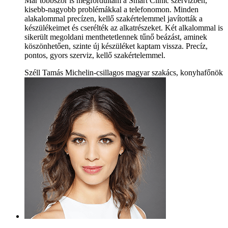
Már többször is megfordultam a Smart Clinic szervizben,
kisebb-nagyobb problémákkal a telefonomon. Minden
alakalommal precízen, kellő szakértelemmel javították a
készülékeimet és cserélték az alkatrészeket. Két alkalommal is
sikerült megoldani menthetetlennek tűnő beázást, aminek
köszönhetően, szinte új készüléket kaptam vissza. Precíz,
pontos, gyors szerviz, kellő szakértelemmel.
Széll Tamás Michelin-csillagos magyar szakács, konyhafőnök