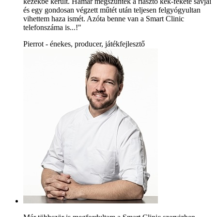
kezekbe került. Hamar megszűntek a riasztó kék-fekete sávjai
és egy gondosan végzett műtét után teljesen felgyógyultan
vihettem haza ismét. Azóta benne van a Smart Clinic
telefonszáma is...!"
Pierrot - énekes, producer, játékfejlesztő