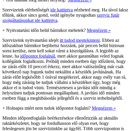
Szervizeink elérhetőségét
ide kattintva
nézheted meg. Ha távol laksz
tőlünk, akkor sincs gond, vedd igénybe nyugodtan
szerviz futár
szolgáltatásunkat ide kattintva
.
+
Nyitvatartási időn belül bármikor mehetek?
Megnézem »
Szervizeink nyitvatartási idejét
itt tudod megtekinteni
. Ebben az
időszakban bármikor bejöhetsz hozzánk, pár percen belül biztosan
sorra kerülsz, nem kell sokat várni a kiszolgálásra. A legjobb az
lenne, ha
időpontot foglalnál
, mert akkor garantáltan veled fognak
kollégáink foglalkozni. Próbálj minden esetben úgy időzíteni, hogy
ne zárás előtt 10 perccel érkezz, mert akkor valószínűleg már csak
következő nap fogunk tudni nekiállni a készülék javításának. Ha
zárás előtt legkésőbb 1 órával megérkezel, akkor nagy esély van rá,
hogy még zárásig be tudjuk vállalni a készüléket úgy, hogy még
akkor el is tudod vinni. Természetesen a javítási időt mindig a
helyszínen tudjuk pontosan megállapítani. A javítási idő minden
esetben függ a meghibásodás jellegétől és a szerviz terheltségétől.
+
Holnapra miért nem tudok időpontot foglalni?
Megnézem »
Minden időpontfoglalás beérkezésekor ellenőrizzük az aktuális
raktárkészletet, hogy ne fordulhasson elő olyan eset, hogy
feleslegesen jön be szervizünkbe az ügyfél. Több szervizponton is