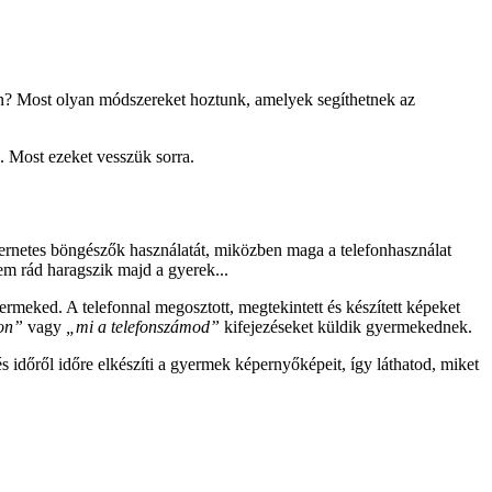
on? Most olyan módszereket hoztunk, amelyek segíthetnek az
 Most ezeket vesszük sorra.
ternetes böngészők használatát, miközben maga a telefonhasználat
nem rád haragszik majd a gyerek...
yermeked. A telefonnal megosztott, megtekintett és készített képeket
hon”
vagy
„mi a telefonszámod”
kifejezéseket küldik gyermekednek.
s időről időre elkészíti a gyermek képernyőképeit, így láthatod, miket