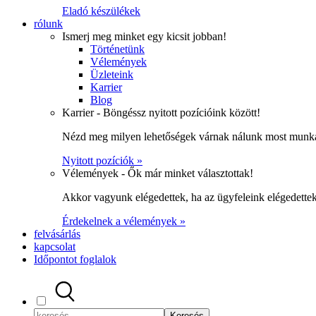
Eladó készülékek
rólunk
Ismerj meg minket egy kicsit jobban!
Történetünk
Vélemények
Üzleteink
Karrier
Blog
Karrier - Böngéssz nyitott pozícióink között!
Nézd meg milyen lehetőségek várnak nálunk most munka
Nyitott pozíciók »
Vélemények - Ők már minket választottak!
Akkor vagyunk elégedettek, ha az ügyfeleink elégedett
Érdekelnek a vélemények »
felvásárlás
kapcsolat
Időpontot foglalok
Keresés