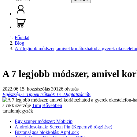
Főoldal
Blog
A 7 legjobb módszer, amivel korlátozhatod a gyerek okostelefo
A 7 legjobb módszer, amivel kor
2022.06.15
hozzászólás
39126 olvasás
Egészség
31
Tippek trükkök
101
Digitalizáció
8
a cikk szerzője
Timi
Bővebben
tartalomjegyzék
Egy szuper módszer: Mobicip
Androidosoknak: Screen Pin (Képernyő rögzítése)
Biztonságos blokkolás: AppLock