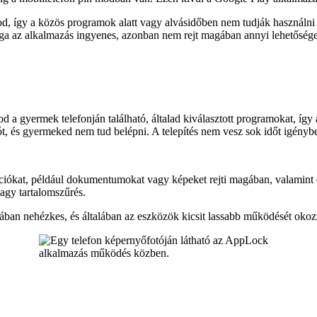
, így a közös programok alatt vagy alvásidőben nem tudják használni a 
ga az alkalmazás ingyenes, azonban nem rejt magában annyi lehetőséget,
od a gyermek telefonján található, általad kiválasztott programokat, íg
ót, és gyermeked nem tud belépni. A telepítés nem vesz sok időt igénybe
iókat, például dokumentumokat vagy képeket rejti magában, valamint
gy tartalomszűrés.
ában nehézkes, és általában az eszközök kicsit lassabb működését okoz