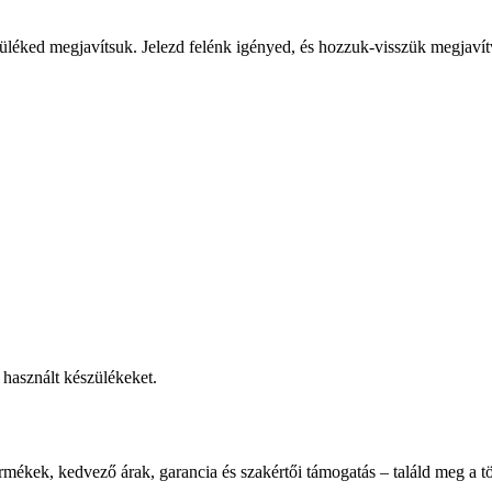
üléked megjavítsuk. Jelezd felénk igényed, és hozzuk-visszük megjavít
használt készülékeket.
rmékek, kedvező árak, garancia és szakértői támogatás – találd meg a tö