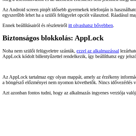
Az Android screen pinjét idősebb gyermekek telefonján is használhatod
egyszerűbb lehet ha a szülői felügyelet opciót választod. Ráadásul ma
Ennek beállításairól és részleteiről
itt olvashatsz bővebben
.
Biztonságos blokkolás: AppLock
Noha nem szülői felügyeletre szánták,
ezzel az alkalmazással
lezárhat
AppLock kódolt billentyűzettel rendelkezik, így beállíthatsz egy jelsz
Az AppLock tartalmaz egy olyan mappát, amely az érzékeny informác
a böngésző előzményei nem nyomon követhetők. Nincs idővezérlés va
Azt azonban fontos tudni, hogy az alkalmazás ingyenes verziója valój