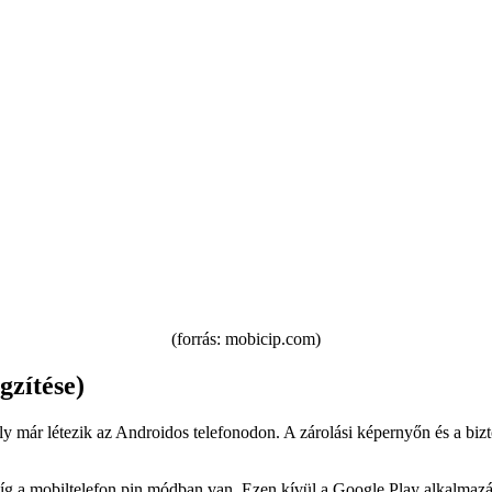
(forrás: mobicip.com)
zítése)
 már létezik az Androidos telefonodon. A zárolási képernyőn és a bizton
íg a mobiltelefon pin módban van. Ezen kívül a Google Play alkalmazást