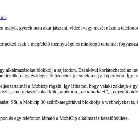
Kids
en melyik gyerek nem akar játszani, videót vagy mesét nézni a telefon
ermeked csak a megfelelő mennyiségű és minőségű tartalmat fogyassza.
agy alkalmazásokat blokkolj a sajátodon. Ezenkívül korlátozhatod az in
rtam letelik, nagy és idegesítő üzenetek jelennek meg a képernyőn. Így 
ljes tartalmát a Mobicip rögzíti, így láthatod, hogy valaki zaklatja-e g
lkezik, amely riasztásokat küld, amikor a
„ne mondd el”
,
„egyedül ott
tást. Sőt, a Mobicip 30 szűrőkategóriával blokkolja a webhelyeket is, é