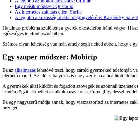
A legjobb az időkorlátozáshoz: Offtime
Egy másik módszer: Qustodio
Az internetes zaklatás ellen: Surfie
A legjobb a közösségi média megfigyelésére: Kaspersky Safe 
Hatalmas probléma szülőként a gyerek okostelefon iránti vágya. Hisz
egészséges telefonhasználatban.
Számos olyan lehetőség van már, amely segít neked abban, hogy a gy
Egy szuper módszer: Mobicip
Ez az
alkalmazás
lehetővé teszi, hogy zárold gyermeked telefonját, v
elérhető marad. Az időszabályozás is nagyszerű: ha a beállított időta
A gyermekek által küldött és fogadott szövegek és azonnali üzenetek te
szintén rögzíti. Emellett az alkalmazás kulcsszó-megfigyeléssel rende
Ez egy nagyszerű módja annak, hogy visszaszorítsd az internetes zakla
nézeget.