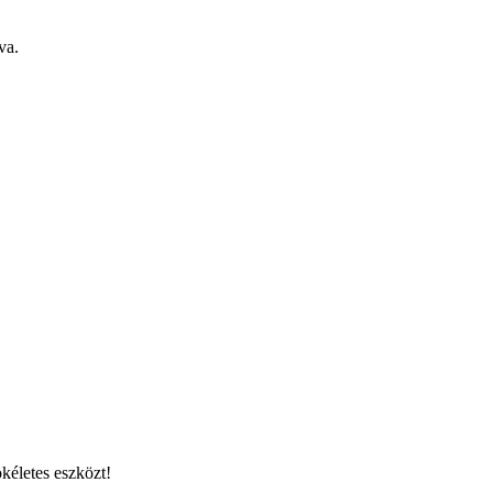
va.
kéletes eszközt!