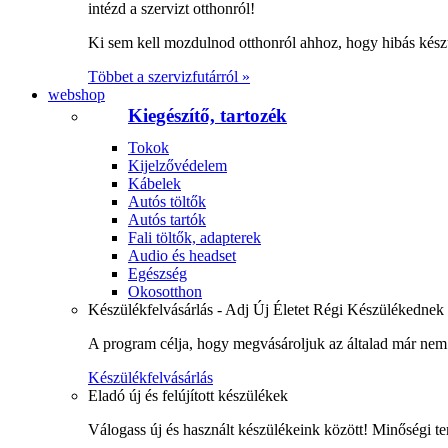
intézd a szervizt otthonról!
Ki sem kell mozdulnod otthonról ahhoz, hogy hibás kész
Többet a szervizfutárról »
webshop
Kiegészítő, tartozék
Tokok
Kijelzővédelem
Kábelek
Autós töltők
Autós tartók
Fali töltők, adapterek
Audio és headset
Egészség
Okosotthon
Készülékfelvásárlás - Adj Új Életet Régi Készülékednek
A program célja, hogy megvásároljuk az általad már nem 
Készülékfelvásárlás
Eladó új és felújított készülékek
Válogass új és használt készülékeink között! Minőségi te