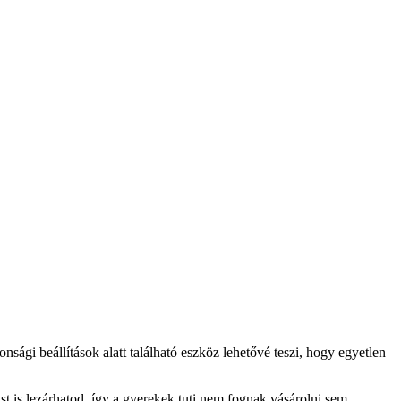
sági beállítások alatt található eszköz lehetővé teszi, hogy egyetlen
 is lezárhatod, így a gyerekek tuti nem fognak vásárolni sem.