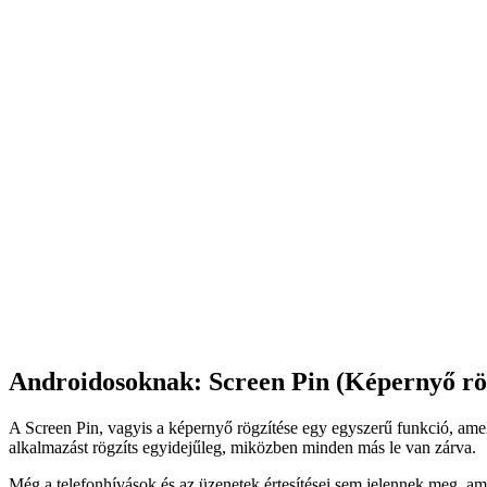
Androidosoknak: Screen Pin (Képernyő rög
A Screen Pin, vagyis a képernyő rögzítése egy egyszerű funkció, amely
alkalmazást rögzíts egyidejűleg, miközben minden más le van zárva.
Még a telefonhívások és az üzenetek értesítései sem jelennek meg, am