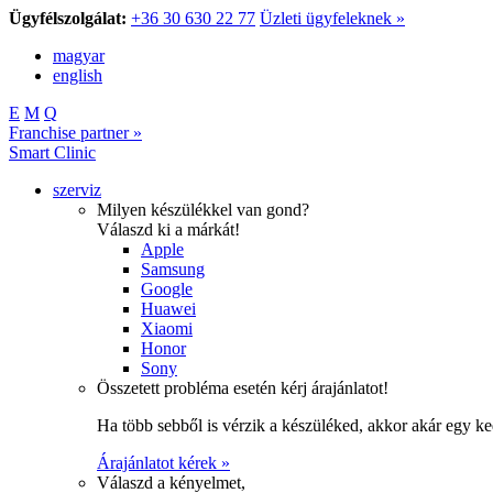
Ügyfélszolgálat:
+36 30 630 22 77
Üzleti ügyfeleknek »
magyar
english
E
M
Q
Franchise partner »
Smart Clinic
szerviz
Milyen készülékkel van gond?
Válaszd ki a márkát!
Apple
Samsung
Google
Huawei
Xiaomi
Honor
Sony
Összetett probléma esetén kérj árajánlatot!
Ha több sebből is vérzik a készüléked, akkor akár egy k
Árajánlatot kérek »
Válaszd a kényelmet,