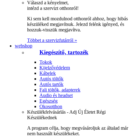
Válaszd a kényelmet,
intézd a szervizt otthonról!
Ki sem kell mozdulnod otthonról ahhoz, hogy hibás
készüléked megjavítsuk. Jelezd felénk igényed, és
hozzuk-visszük megjavítva.
Többet a szervizfutárról »
webshop
Kiegészítő, tartozék
Tokok
Kijelzővédelem
Kábelek
Autós töltők
Autós tartók
Fali töltők, adapterek
Audio és headset
Egészség
Okosotthon
Készülékfelvásárlás - Adj Új Életet Régi
Készülékednek
A program célja, hogy megvásároljuk az általad már
nem használt készülékeket.