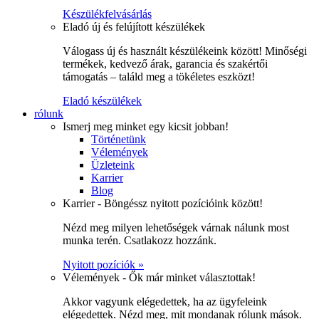
Készülékfelvásárlás
Eladó új és felújított készülékek
Válogass új és használt készülékeink között! Minőségi
termékek, kedvező árak, garancia és szakértői
támogatás – találd meg a tökéletes eszközt!
Eladó készülékek
rólunk
Ismerj meg minket egy kicsit jobban!
Történetünk
Vélemények
Üzleteink
Karrier
Blog
Karrier - Böngéssz nyitott pozícióink között!
Nézd meg milyen lehetőségek várnak nálunk most
munka terén. Csatlakozz hozzánk.
Nyitott pozíciók »
Vélemények - Ők már minket választottak!
Akkor vagyunk elégedettek, ha az ügyfeleink
elégedettek. Nézd meg, mit mondanak rólunk mások.