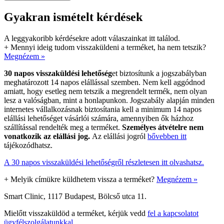
Gyakran ismételt kérdések
A leggyakoribb kérdésekre adott válaszainkat itt találod.
+
Mennyi ideig tudom visszaküldeni a terméket, ha nem tetszik?
Megnézem »
30 napos visszaküldési lehetőség
et biztosítunk a jogszabályban
meghatározott 14 napos elállással szemben. Nem kell aggódnod
amiatt, hogy esetleg nem tetszik a megrendelt termék, nem olyan
lesz a valóságban, mint a honlapunkon. Jogszabály alapján minden
internetes vállalkozásnak biztosítania kell a minimum 14 napos
elállási lehetőséget vásárlói számára, amennyiben ők házhoz
szállítással rendelték meg a terméket.
Személyes átvételre nem
vonatkozik az elállási jog.
Az elállási jogról
bővebben itt
tájékozódhatsz.
A 30 napos visszaküldési lehetőségről részletesen itt olvashatsz.
+
Melyik címükre küldhetem vissza a terméket?
Megnézem »
Smart Clinic, 1117 Budapest, Bölcső utca 11.
Mielőtt visszaküldöd a terméket, kérjük vedd
fel a kapcsolatot
ügyfélszolgálatunkkal
.