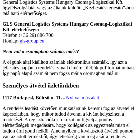
General Logistics Systems Hungary Csomag-Logisztikai Kft.
ügyfélszolgálatát vagy az általuk küldött „Kézbesítési értesítő”-ben
található elérhetőséget.
GLS General Logistics Systems Hungary Csomag-Logisztikai
Kft. elérhetősége:
Telefon (+36 29) 886 700
Honlap:
gls-group.eu
Nem volt a csomagban számla, miért?
A cégünk által kiállított számlák elektronikus számlák, így azt a
teljesítés napján a rendelés e-mail címére küldjük pdf formátumban.
Így papír alapú számlát nem fogsz már a csomagban találni.
Személyes átvétel üzletünkben
1117 Budapest, Bölcső u. 11.
-
Nyitvatartás alatt
A rendelés leadást követően munkatársunk keresni fog az átvétellel
kapcsolatban, hogy mikor tudod átvenni a kívánt helyszínen a
rendelését. A regisztrációkor fokozottan figyelj a pontos
elérhetőségek megadására, hogy kollégánk az egyeztetés miatt el
tudjon érni gond nélkül. Amennyiben a kiválasztott átvételi ponton
van az adott termékből, úgy lehetőség van még akár a rendelés