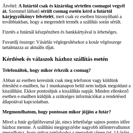
Átvétel:
A futártól csak és kizárólag sértetlen csomagot vegyél
át.
Szemmel látható
sérült csomag esetén kérd a futártól
kárjegyzőkönyv felvételét
, mert csak ez esetben bizonyítható a
továbbiakban, hogy a megrendelt termék a szállítás során sérült.
Fizetés a futárnál készpénzben és bankkártyával is lehetséges.
Fuvardíj összege: Vásárlás véglegesítésekor a kosár végösszege
tartalmazza az aktuális díjat.
Kérdések és válaszok házhoz szállítás esetén
Telefonáltok, hogy mikor érkezik a csomag?
Abban az esetben keresünk csak meg telefonon vagy küldünk
értesítést e-mailben, ha 1 munkanapon belül nem tudjuk megoldani a
kiszállítást. Ekkor pontosítjuk a kiszállítás napját. Minden ellenkező
esetben e-mailben küldjük a szükséges információkat a rendelésed
állapotával kapcsolatban.
Megmondhatom, hogy pontosan mikor jöjjön a futár?
Mivel a futár gyűjtőfuvarral jár, nincs lehetősége sajnos pontos időre
házhoz mennie. A szállítási megjegyzésbe nagyobb időintervallumot
megadhatsz, hogy mikor tartózkodsz a megadott címen (pl. 14 óráig,