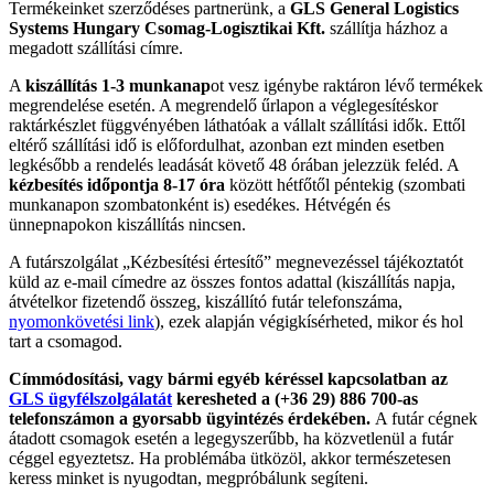
Termékeinket szerződéses partnerünk, a
GLS General Logistics
Systems Hungary Csomag-Logisztikai Kft.
szállítja házhoz a
megadott szállítási címre.
A
kiszállítás 1-3 munkanap
ot vesz igénybe raktáron lévő termékek
megrendelése esetén. A megrendelő űrlapon a véglegesítéskor
raktárkészlet függvényében láthatóak a vállalt szállítási idők. Ettől
eltérő szállítási idő is előfordulhat, azonban ezt minden esetben
legkésőbb a rendelés leadását követő 48 órában jelezzük feléd. A
kézbesítés időpontja 8-17 óra
között hétfőtől péntekig (szombati
munkanapon szombatonként is) esedékes. Hétvégén és
ünnepnapokon kiszállítás nincsen.
A futárszolgálat „Kézbesítési értesítő” megnevezéssel tájékoztatót
küld az e-mail címedre az összes fontos adattal (kiszállítás napja,
átvételkor fizetendő összeg, kiszállító futár telefonszáma,
nyomonkövetési link
), ezek alapján végigkísérheted, mikor és hol
tart a csomagod.
Címmódosítási, vagy bármi egyéb kéréssel kapcsolatban az
GLS ügyfélszolgálatát
keresheted a (+36 29) 886 700-as
telefonszámon a gyorsabb ügyintézés érdekében.
A futár cégnek
átadott csomagok esetén a legegyszerűbb, ha közvetlenül a futár
céggel egyeztetsz. Ha problémába ütközöl, akkor természetesen
keress minket is nyugodtan, megpróbálunk segíteni.