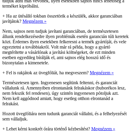
tudjuk adni más vevőnek, ilyen esetekben sajnos nincs lehetőség a
terméket kipróbálni.
+
Ha az ütésálló tokban összetörik a készülék, akkor garanciában
javítjátok?
Megnézem »
Nem, sajnos nem tudjuk javítani garanciában, de természetesen
állunk rendelkezésedre ilyen problémák esetén garancián túli keretek
közt. Érdemes ilyen esetekben felkeresni a termék gyártóját, és vele
egyeztetni a továbbiakról. Volt már rá példa, hogy a gyártó
megtérítette a vásárlónak a javítási költségeket, de ezt minden
esetben egyedileg bírálják el, ami sajnos elég hosszú idő és
bizonytalan a kimenetele.
+
Fel is rakjátok az üvegfóliát, ha megveszem?
Megnézem »
Természetesen igen. Ingyenesen segítünk feltenni, és garanciát
vállalunk rá. Amennyiben elrontanánk felrakáskor (buborékos lesz,
nem fekszik fel rendesen), úgy szintén ingyenesen pótoljuk azt.
Nem kell aggódnod amiatt, hogy esetleg otthon elrontanád a
felrakást.
Hozott üvegfóliára nem tudunk garanciát vállalni, és a felhelyezését
sem vállaljuk.
+
Lehet kérni konkrét órára történő kézbesítést?
Megnézem »