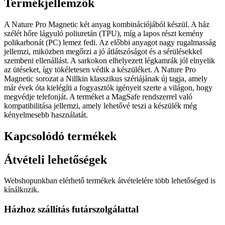
Termékjellemzők
A Nature Pro Magnetic két anyag kombinációjából készül. A ház
szélét hőre lágyuló poliuretán (TPU), míg a lapos részt kemény
polikarbonát (PC) lemez fedi. Az előbbi anyagot nagy rugalmasság
jellemzi, miközben megőrzi a jó átlátszóságot és a sérülésekkel
szembeni ellenállást. A sarkokon elhelyezett légkamrák jól elnyelik
az ütéseket, így tökéletesen védik a készüléket. A Nature Pro
Magnetic sorozat a Nillkin klasszikus szériájának új tagja, amely
már évek óta kielégíti a fogyasztók igényeit szerte a világon, hogy
megvédje telefonját. A terméket a MagSafe rendszerrel való
kompatibilitása jellemzi, amely lehetővé teszi a készülék még
kényelmesebb használatát.
Kapcsolódó termékek
Átvételi lehetőségek
Webshopunkban elérhető termékek átvételelére több lehetőséged is
kínálkozik.
Házhoz szállítás futárszolgálattal