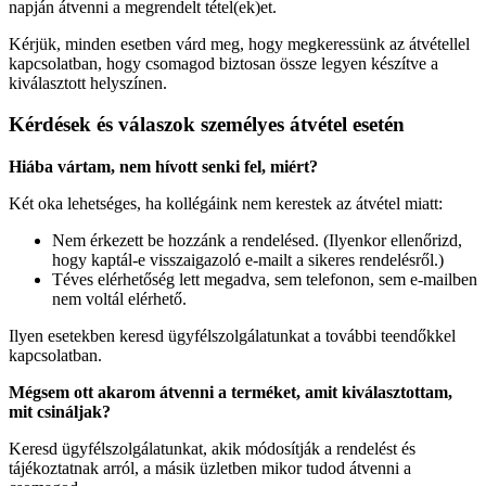
napján átvenni a megrendelt tétel(ek)et.
Kérjük, minden esetben várd meg, hogy megkeressünk az átvétellel
kapcsolatban, hogy csomagod biztosan össze legyen készítve a
kiválasztott helyszínen.
Kérdések és válaszok személyes átvétel esetén
Hiába vártam, nem hívott senki fel, miért?
Két oka lehetséges, ha kollégáink nem kerestek az átvétel miatt:
Nem érkezett be hozzánk a rendelésed. (Ilyenkor ellenőrizd,
hogy kaptál-e visszaigazoló e-mailt a sikeres rendelésről.)
Téves elérhetőség lett megadva, sem telefonon, sem e-mailben
nem voltál elérhető.
Ilyen esetekben keresd ügyfélszolgálatunkat a további teendőkkel
kapcsolatban.
Mégsem ott akarom átvenni a terméket, amit kiválasztottam,
mit csináljak?
Keresd ügyfélszolgálatunkat, akik módosítják a rendelést és
tájékoztatnak arról, a másik üzletben mikor tudod átvenni a