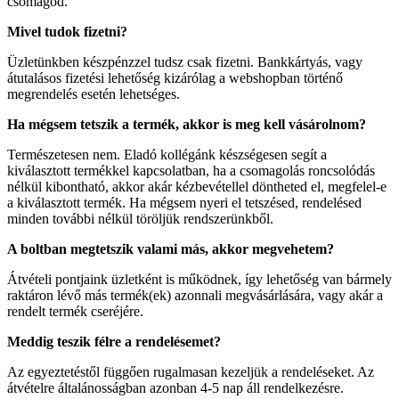
csomagod.
Mivel tudok fizetni?
Üzletünkben készpénzzel tudsz csak fizetni. Bankkártyás, vagy
átutalásos fizetési lehetőség kizárólag a webshopban történő
megrendelés esetén lehetséges.
Ha mégsem tetszik a termék, akkor is meg kell vásárolnom?
Természetesen nem. Eladó kollégánk készségesen segít a
kiválasztott termékkel kapcsolatban, ha a csomagolás roncsolódás
nélkül kibontható, akkor akár kézbevétellel döntheted el, megfelel-e
a kiválasztott termék. Ha mégsem nyeri el tetszésed, rendelésed
minden további nélkül töröljük rendszerünkből.
A boltban megtetszik valami más, akkor megvehetem?
Átvételi pontjaink üzletként is működnek, így lehetőség van bármely
raktáron lévő más termék(ek) azonnali megvásárlására, vagy akár a
rendelt termék cseréjére.
Meddig teszik félre a rendelésemet?
Az egyeztetéstől függően rugalmasan kezeljük a rendeléseket. Az
átvételre általánosságban azonban 4-5 nap áll rendelkezésre.