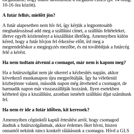
10-16 óra között).
A futár felhív, mielőtt jön?
A futár alapesetben nem hív fel, így kérjük a legpontosabb
meghatározással add meg a szállítási címet, a szállítás feltételeket,
illetve egyéb közleményt a kiszállítást illetőleg. Amennyiben külön
kéred, hogy a futár hívjon fel érkezése előtt, írd meg a
megrendeléskor a megjegyzés mezőbe, és mi továbbítjuk a futárcég
felé a kérést.
Ha nem tudtam átvenni a csomagot, már nem is kapom meg?
Ha a futárszolgálat nem jár sikerrel a kézbesítés napján, akkor
következő munkanapon újra megpróbálják. Így ha véletlenül
közbejönne valami, második napon még átveheted a csomagot, de
harmadik napon már visszaszállítják hozzánk. Ilyen esetekben
kérheted újra a kiszállítást, azonban ismételt szállítási díjat számítunk
fel.
Ha nem ér ide a futár időben, kit keressek?
Amennyiben cégünktől kaptál értesítést arról, hogy csomagod
átadtuk a futárszolgálatnak, akkor érdemes őket hívni, hiszen
onnantól nekünk nincs konkrét rálátásunk a csomagra. Hívd a GLS