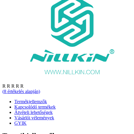
R
R
R
R
R
(
8
értékelés alapján)
Termékjellemzők
Kapcsolódó termékek
Átvételi lehetőségek
Vásárlói vélemények
GYIK