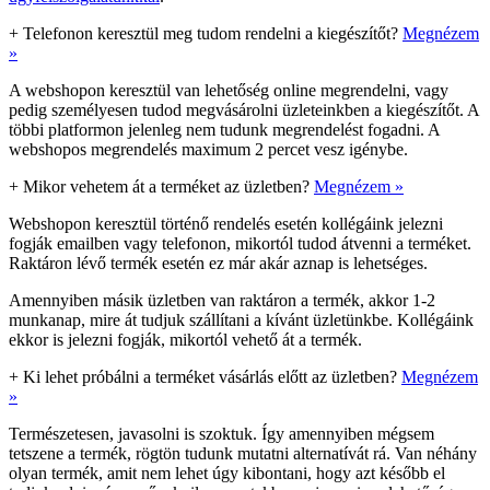
+
Telefonon keresztül meg tudom rendelni a kiegészítőt?
Megnézem
»
A webshopon keresztül van lehetőség online megrendelni, vagy
pedig személyesen tudod megvásárolni üzleteinkben a kiegészítőt. A
többi platformon jelenleg nem tudunk megrendelést fogadni. A
webshopos megrendelés maximum 2 percet vesz igénybe.
+
Mikor vehetem át a terméket az üzletben?
Megnézem »
Webshopon keresztül történő rendelés esetén kollégáink jelezni
fogják emailben vagy telefonon, mikortól tudod átvenni a terméket.
Raktáron lévő termék esetén ez már akár aznap is lehetséges.
Amennyiben másik üzletben van raktáron a termék, akkor 1-2
munkanap, mire át tudjuk szállítani a kívánt üzletünkbe. Kollégáink
ekkor is jelezni fogják, mikortól vehető át a termék.
+
Ki lehet próbálni a terméket vásárlás előtt az üzletben?
Megnézem
»
Természetesen, javasolni is szoktuk. Így amennyiben mégsem
tetszene a termék, rögtön tudunk mutatni alternatívát rá. Van néhány
olyan termék, amit nem lehet úgy kibontani, hogy azt később el