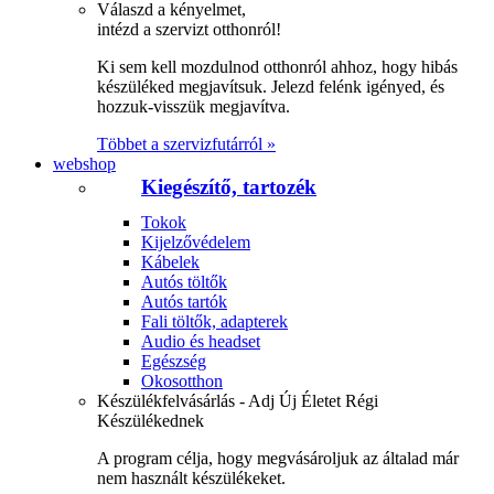
Válaszd a kényelmet,
intézd a szervizt otthonról!
Ki sem kell mozdulnod otthonról ahhoz, hogy hibás
készüléked megjavítsuk. Jelezd felénk igényed, és
hozzuk-visszük megjavítva.
Többet a szervizfutárról »
webshop
Kiegészítő, tartozék
Tokok
Kijelzővédelem
Kábelek
Autós töltők
Autós tartók
Fali töltők, adapterek
Audio és headset
Egészség
Okosotthon
Készülékfelvásárlás - Adj Új Életet Régi
Készülékednek
A program célja, hogy megvásároljuk az általad már
nem használt készülékeket.