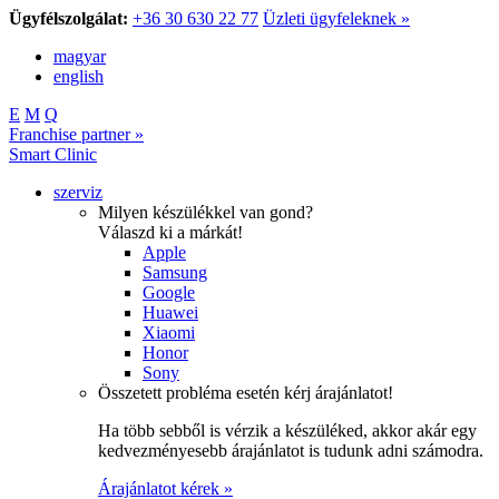
Ügyfélszolgálat:
+36 30 630 22 77
Üzleti ügyfeleknek »
magyar
english
E
M
Q
Franchise partner »
Smart Clinic
szerviz
Milyen készülékkel van gond?
Válaszd ki a márkát!
Apple
Samsung
Google
Huawei
Xiaomi
Honor
Sony
Összetett probléma esetén kérj árajánlatot!
Ha több sebből is vérzik a készüléked, akkor akár egy
kedvezményesebb árajánlatot is tudunk adni számodra.
Árajánlatot kérek »