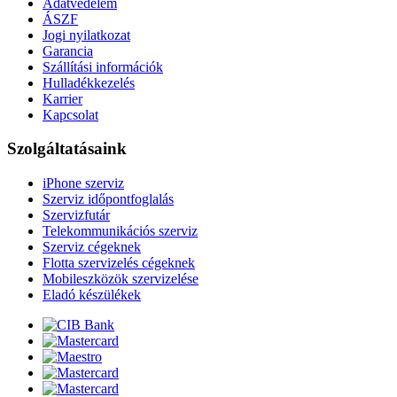
Adatvédelem
ÁSZF
Jogi nyilatkozat
Garancia
Szállítási információk
Hulladékkezelés
Karrier
Kapcsolat
Szolgáltatásaink
iPhone szerviz
Szerviz időpontfoglalás
Szervizfutár
Telekommunikációs szerviz
Szerviz cégeknek
Flotta szervizelés cégeknek
Mobileszközök szervizelése
Eladó készülékek