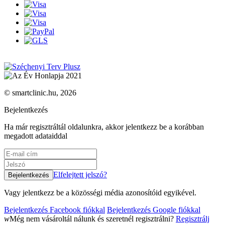
© smartclinic.hu, 2026
Bejelentkezés
Ha már regisztráltál oldalunkra, akkor jelentkezz be a korábban
megadott adataiddal
Elfelejtett jelszó?
Vagy jelentkezz be a közösségi média azonosítóid egyikével.
Bejelentkezés Facebook fiókkal
Bejelentkezés Google fiókkal
w
Még nem vásároltál nálunk és szeretnél regisztrálni?
Regisztrálj