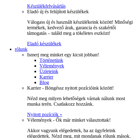
Készülékfelvásárlás
Eladó új és felújított készülékek
Válogass új és használt készülékeink között! Minőségi
termékek, kedvező árak, garancia és szakértői
támogatás – találd meg a tökéletes eszközt!
Eladó készülékek
rólunk
Ismerj meg minket egy kicsit jobban!
Történetünk
Vélemények
Üzleteink
Karrier
Blog
Karrier - Böngéssz nyitott pozícióink között!
Nézd meg milyen lehetőségek várnak nálunk most
munka terén. Csatlakozz hozzánk.
Nyitott pozíciók »
Vélemények - Ők már minket választottak!
Akkor vagyunk elégedettek, ha az ügyfeleink
elégedettek. Nézd meg, mit mondanak rólunk mások.