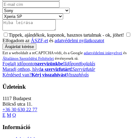
Tippek, ajándékok, kuponok, hasznos tartalmak - ok, jöhet!
Elfogadom az
ÁSZF-et
és
adatvédelmi nyilatkozatot
Ezt a weboldalt a reCAPTCHA védi, és a Google
adatvédelmi irányelvei
és
Általános Szerződési Feltételei
érvényesek rá.
Foglalj időpontot
szervizünkbe!
Időpontfoglalás
Maradj otthon, hívd
a szervizfutárt!
Szervizfutár
Kérdésed van?
Kérj visszahívást
Visszahívás
Üzleteink
1117
Budapest
Bölcső utca 11.
+36 30 630 22 77
E
M
Q
Információ