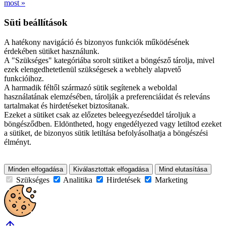
most »
Süti beállítások
A hatékony navigáció és bizonyos funkciók működésének
érdekében sütiket használunk.
A "Szükséges" kategóriába sorolt sütiket a böngésző tárolja, mivel
ezek elengedhetetlenül szükségesek a webhely alapvető
funkcióihoz.
A harmadik féltől származó sütik segítenek a weboldal
használatának elemzésében, tárolják a preferenciáidat és releváns
tartalmakat és hirdetéseket biztosítanak.
Ezeket a sütiket csak az előzetes beleegyezéseddel tároljuk a
böngésződben. Eldöntheted, hogy engedélyezed vagy letiltod ezeket
a sütiket, de bizonyos sütik letiltása befolyásolhatja a böngészési
élményt.
Minden elfogadása
Kiválasztottak elfogadása
Mind elutasítása
Szükséges
Analitika
Hirdetések
Marketing