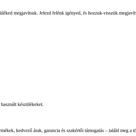
üléked megjavítsuk. Jelezd felénk igényed, és hozzuk-visszük megjavít
használt készülékeket.
rmékek, kedvező árak, garancia és szakértői támogatás – találd meg a tö