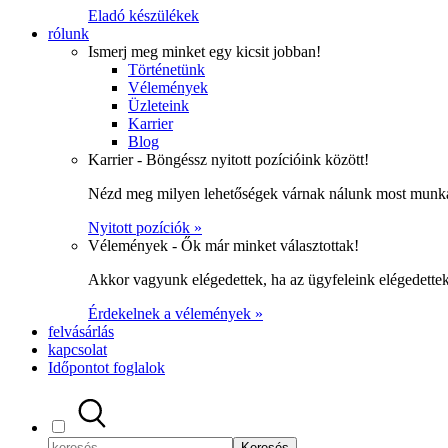
Eladó készülékek
rólunk
Ismerj meg minket egy kicsit jobban!
Történetünk
Vélemények
Üzleteink
Karrier
Blog
Karrier - Böngéssz nyitott pozícióink között!
Nézd meg milyen lehetőségek várnak nálunk most munka
Nyitott pozíciók »
Vélemények - Ők már minket választottak!
Akkor vagyunk elégedettek, ha az ügyfeleink elégedett
Érdekelnek a vélemények »
felvásárlás
kapcsolat
Időpontot foglalok
Keresés