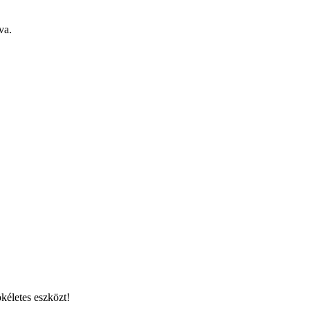
va.
kéletes eszközt!