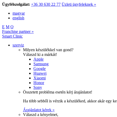
Ügyfélszolgálat:
+36 30 630 22 77
Üzleti ügyfeleknek »
magyar
english
E
M
Q
Franchise partner »
Smart Clinic
szerviz
Milyen készülékkel van gond?
Válaszd ki a márkát!
Apple
Samsung
Google
Huawei
Xiaomi
Honor
Sony
Összetett probléma esetén kérj árajánlatot!
Ha több sebből is vérzik a készüléked, akkor akár egy k
Árajánlatot kérek »
Válaszd a kényelmet,