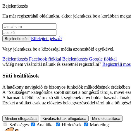
Bejelentkezés
Ha már regisztráltál oldalunkra, akkor jelentkezz be a korábban megad
Elfelejtett jelszó?
Vagy jelentkezz be a közösségi média azonosítóid egyikével.
Bejelentkezés Facebook fiókkal
Bejelentkezés Google fiókkal
w
Még nem vásároltál nálunk és szeretnél regisztrálni?
Regisztrálj mos
Süti beállítások
A hatékony navigáció és bizonyos funkciók működésének érdekében s
A "Szükséges" kategóriába sorolt sütiket a böngésző tárolja, mivel e
A harmadik féltől származó sütik segítenek a weboldal használatának el
Ezeket a sütiket csak az előzetes beleegyezéseddel tároljuk a böngésző
Minden elfogadása
Kiválasztottak elfogadása
Mind elutasítása
Szükséges
Analitika
Hirdetések
Marketing