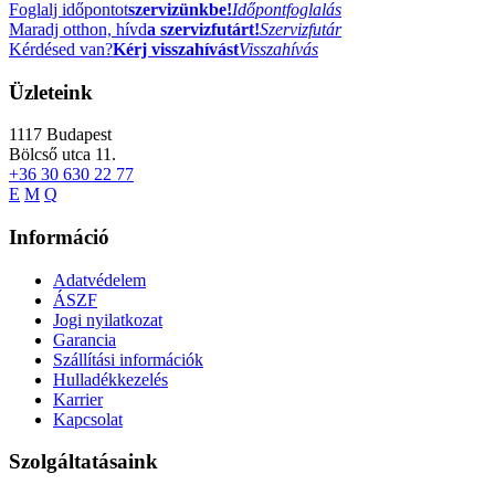
Foglalj időpontot
szervizünkbe!
Időpontfoglalás
Maradj otthon, hívd
a szervizfutárt!
Szervizfutár
Kérdésed van?
Kérj visszahívást
Visszahívás
Üzleteink
1117
Budapest
Bölcső utca 11.
+36 30 630 22 77
E
M
Q
Információ
Adatvédelem
ÁSZF
Jogi nyilatkozat
Garancia
Szállítási információk
Hulladékkezelés
Karrier
Kapcsolat
Szolgáltatásaink