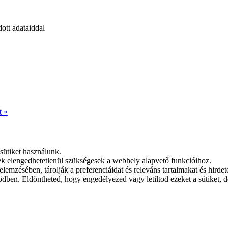
ott adataiddal
t »
ütiket használunk.
zek elengedhetetlenül szükségesek a webhely alapvető funkcióihoz.
emzésében, tárolják a preferenciáidat és releváns tartalmakat és hirdet
dben. Eldöntheted, hogy engedélyezed vagy letiltod ezeket a sütiket, de