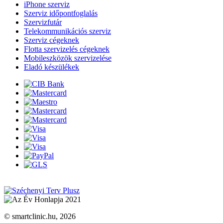
iPhone szerviz
Szerviz időpontfoglalás
Szervizfutár
Telekommunikációs szerviz
Szerviz cégeknek
Flotta szervizelés cégeknek
Mobileszközök szervizelése
Eladó készülékek
© smartclinic.hu, 2026