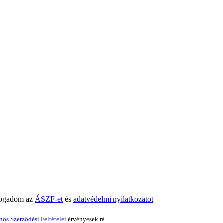
fogadom az
ÁSZF-et
és
adatvédelmi nyilatkozatot
nos Szerződési Feltételei
érvényesek rá.