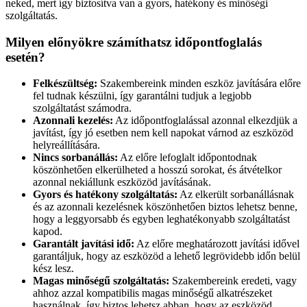
neked, mert így biztosítva van a gyors, hatékony és minőségi
szolgáltatás.
Milyen előnyökre számíthatsz időpontfoglalás
esetén?
Felkészültség:
Szakembereink minden eszköz javítására előre
fel tudnak készülni, így garantálni tudjuk a legjobb
szolgáltatást számodra.
Azonnali kezelés:
Az időpontfoglalással azonnal elkezdjük a
javítást, így jó esetben nem kell napokat várnod az eszközöd
helyreállítására.
Nincs sorbanállás:
Az előre lefoglalt időpontodnak
köszönhetően elkerülheted a hosszú sorokat, és átvételkor
azonnal nekiállunk eszközöd javításának.
Gyors és hatékony szolgáltatás:
Az elkerült sorbanállásnak
és az azonnali kezelésnek köszönhetően biztos lehetsz benne,
hogy a leggyorsabb és egyben leghatékonyabb szolgáltatást
kapod.
Garantált javítási idő:
Az előre meghatározott javítási idővel
garantáljuk, hogy az eszközöd a lehető legrövidebb időn belül
kész lesz.
Magas minőségű szolgáltatás:
Szakembereink eredeti, vagy
ahhoz azzal kompatibilis magas minőségű alkatrészeket
használnak, így biztos lehetsz abban, hogy az eszközöd