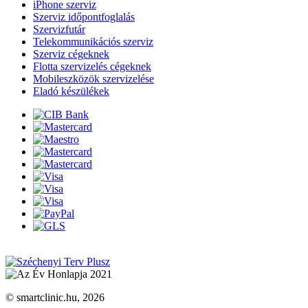
iPhone szerviz
Szerviz időpontfoglalás
Szervizfutár
Telekommunikációs szerviz
Szerviz cégeknek
Flotta szervizelés cégeknek
Mobileszközök szervizelése
Eladó készülékek
© smartclinic.hu, 2026