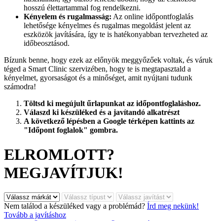
hosszú élettartammal fog rendelkezni.
Kényelem és rugalmasság:
Az online időpontfoglalás
lehetősége kényelmes és rugalmas megoldást jelent az
eszközök javítására, így te is hatékonyabban tervezheted az
időbeosztásod.
Bízunk benne, hogy ezek az előnyök meggyőzőek voltak, és váruk
téged a Smart Clinic szervizében, hogy te is megtapasztald a
kényelmet, gyorsaságot és a minőséget, amit nyújtani tudunk
számodra!
Töltsd ki megújult űrlapunkat az időpontfoglaláshoz.
Válaszd ki készüléked és a javítandó alkatrészt
A következő lépésben a Google térképen kattints az
"Időpont foglalok" gombra.
ELROMLOTT?
MEGJAVÍTJUK!
Nem találod a készüléked vagy a problémád?
Írd meg nekünk!
Tovább a javításhoz