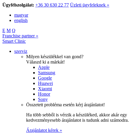
Ügyfélszolgálat:
+36 30 630 22 77
Üzleti ügyfeleknek »
magyar
english
E
M
Q
Franchise partner »
Smart Clinic
szerviz
Milyen készülékkel van gond?
Válaszd ki a márkát!
Apple
Samsung
Google
Huawei
Xiaomi
Honor
Sony
Összetett probléma esetén kérj árajánlatot!
Ha több sebből is vérzik a készüléked, akkor akár egy
kedvezményesebb árajánlatot is tudunk adni számodra.
Árajánlatot kérek »