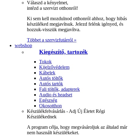
Válaszd a kényelmet,
intézd a szervizt otthonról!
Ki sem kell mozdulnod otthonról ahhoz, hogy hibás
készüléked megjavítsuk. Jelezd felénk igényed, és
hozzuk-visszük megjavítva.
Többet a szervizfutárról »
webshop
Kiegészítő, tartozék
Tokok
Kijelzővédelem
Kábelek
Autós töltők
Autós tartók
Fali töltők, adapterek
Audio és headset
Egészség
Okosotthon
Készülékfelvásárlás - Adj Új Életet Régi
Készülékednek
A program célja, hogy megvásároljuk az általad már
nem használt készülékeket.