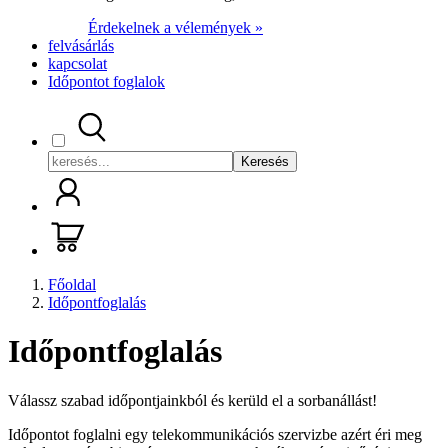
Érdekelnek a vélemények »
felvásárlás
kapcsolat
Időpontot foglalok
Keresés
Főoldal
Időpontfoglalás
Időpontfoglalás
Válassz szabad időpontjainkból és kerüld el a sorbanállást!
Időpontot foglalni egy telekommunikációs szervizbe azért éri meg