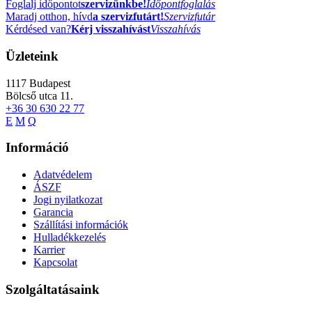
Foglalj időpontot
szervizünkbe!
Időpontfoglalás
Maradj otthon, hívd
a szervizfutárt!
Szervizfutár
Kérdésed van?
Kérj visszahívást
Visszahívás
Üzleteink
1117
Budapest
Bölcső utca 11.
+36 30 630 22 77
E
M
Q
Információ
Adatvédelem
ÁSZF
Jogi nyilatkozat
Garancia
Szállítási információk
Hulladékkezelés
Karrier
Kapcsolat
Szolgáltatásaink