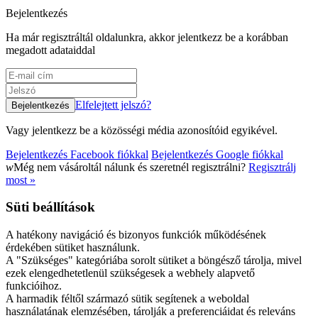
Bejelentkezés
Ha már regisztráltál oldalunkra, akkor jelentkezz be a korábban
megadott adataiddal
Elfelejtett jelszó?
Vagy jelentkezz be a közösségi média azonosítóid egyikével.
Bejelentkezés Facebook fiókkal
Bejelentkezés Google fiókkal
w
Még nem vásároltál nálunk és szeretnél regisztrálni?
Regisztrálj
most »
Süti beállítások
A hatékony navigáció és bizonyos funkciók működésének
érdekében sütiket használunk.
A "Szükséges" kategóriába sorolt sütiket a böngésző tárolja, mivel
ezek elengedhetetlenül szükségesek a webhely alapvető
funkcióihoz.
A harmadik féltől származó sütik segítenek a weboldal
használatának elemzésében, tárolják a preferenciáidat és releváns