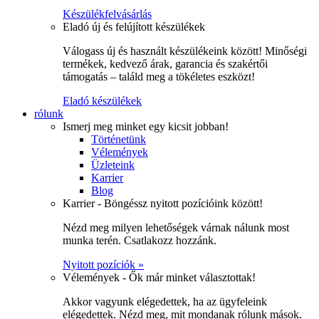
Készülékfelvásárlás
Eladó új és felújított készülékek
Válogass új és használt készülékeink között! Minőségi
termékek, kedvező árak, garancia és szakértői
támogatás – találd meg a tökéletes eszközt!
Eladó készülékek
rólunk
Ismerj meg minket egy kicsit jobban!
Történetünk
Vélemények
Üzleteink
Karrier
Blog
Karrier - Böngéssz nyitott pozícióink között!
Nézd meg milyen lehetőségek várnak nálunk most
munka terén. Csatlakozz hozzánk.
Nyitott pozíciók »
Vélemények - Ők már minket választottak!
Akkor vagyunk elégedettek, ha az ügyfeleink
elégedettek. Nézd meg, mit mondanak rólunk mások.