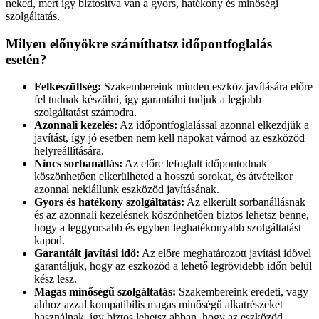
neked, mert így biztosítva van a gyors, hatékony és minőségi
szolgáltatás.
Milyen előnyökre számíthatsz időpontfoglalás
esetén?
Felkészültség:
Szakembereink minden eszköz javítására előre
fel tudnak készülni, így garantálni tudjuk a legjobb
szolgáltatást számodra.
Azonnali kezelés:
Az időpontfoglalással azonnal elkezdjük a
javítást, így jó esetben nem kell napokat várnod az eszközöd
helyreállítására.
Nincs sorbanállás:
Az előre lefoglalt időpontodnak
köszönhetően elkerülheted a hosszú sorokat, és átvételkor
azonnal nekiállunk eszközöd javításának.
Gyors és hatékony szolgáltatás:
Az elkerült sorbanállásnak
és az azonnali kezelésnek köszönhetően biztos lehetsz benne,
hogy a leggyorsabb és egyben leghatékonyabb szolgáltatást
kapod.
Garantált javítási idő:
Az előre meghatározott javítási idővel
garantáljuk, hogy az eszközöd a lehető legrövidebb időn belül
kész lesz.
Magas minőségű szolgáltatás:
Szakembereink eredeti, vagy
ahhoz azzal kompatibilis magas minőségű alkatrészeket
használnak, így biztos lehetsz abban, hogy az eszközöd