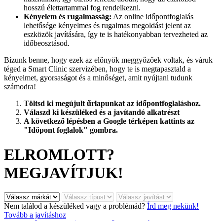
hosszú élettartammal fog rendelkezni.
Kényelem és rugalmasság:
Az online időpontfoglalás
lehetősége kényelmes és rugalmas megoldást jelent az
eszközök javítására, így te is hatékonyabban tervezheted az
időbeosztásod.
Bízunk benne, hogy ezek az előnyök meggyőzőek voltak, és váruk
téged a Smart Clinic szervizében, hogy te is megtapasztald a
kényelmet, gyorsaságot és a minőséget, amit nyújtani tudunk
számodra!
Töltsd ki megújult űrlapunkat az időpontfoglaláshoz.
Válaszd ki készüléked és a javítandó alkatrészt
A következő lépésben a Google térképen kattints az
"Időpont foglalok" gombra.
ELROMLOTT?
MEGJAVÍTJUK!
Nem találod a készüléked vagy a problémád?
Írd meg nekünk!
Tovább a javításhoz