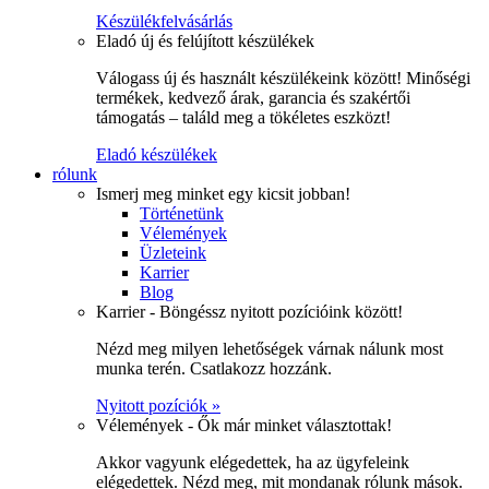
Készülékfelvásárlás
Eladó új és felújított készülékek
Válogass új és használt készülékeink között! Minőségi
termékek, kedvező árak, garancia és szakértői
támogatás – találd meg a tökéletes eszközt!
Eladó készülékek
rólunk
Ismerj meg minket egy kicsit jobban!
Történetünk
Vélemények
Üzleteink
Karrier
Blog
Karrier - Böngéssz nyitott pozícióink között!
Nézd meg milyen lehetőségek várnak nálunk most
munka terén. Csatlakozz hozzánk.
Nyitott pozíciók »
Vélemények - Ők már minket választottak!
Akkor vagyunk elégedettek, ha az ügyfeleink
elégedettek. Nézd meg, mit mondanak rólunk mások.