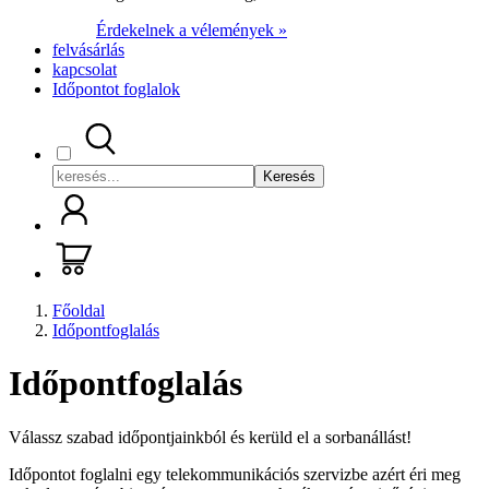
Érdekelnek a vélemények »
felvásárlás
kapcsolat
Időpontot foglalok
Keresés
Főoldal
Időpontfoglalás
Időpontfoglalás
Válassz szabad időpontjainkból és kerüld el a sorbanállást!
Időpontot foglalni egy telekommunikációs szervizbe azért éri meg