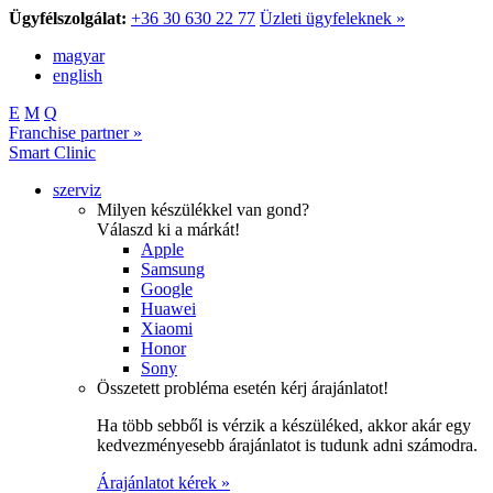
Ügyfélszolgálat:
+36 30 630 22 77
Üzleti ügyfeleknek »
magyar
english
E
M
Q
Franchise partner »
Smart Clinic
szerviz
Milyen készülékkel van gond?
Válaszd ki a márkát!
Apple
Samsung
Google
Huawei
Xiaomi
Honor
Sony
Összetett probléma esetén kérj árajánlatot!
Ha több sebből is vérzik a készüléked, akkor akár egy
kedvezményesebb árajánlatot is tudunk adni számodra.
Árajánlatot kérek »