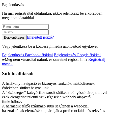
Bejelentkezés
Ha már regisztráltál oldalunkra, akkor jelentkezz be a korábban
megadott adataiddal
Elfelejtett jelszó?
Vagy jelentkezz be a közösségi média azonosítóid egyikével.
Bejelentkezés Facebook fiókkal
Bejelentkezés Google fiókkal
w
Még nem vásároltál nálunk és szeretnél regisztrálni?
Regisztrálj
most »
Süti beállítások
A hatékony navigáció és bizonyos funkciók működésének
érdekében sütiket használunk.
A "Szükséges" kategóriába sorolt sütiket a böngésző tárolja, mivel
ezek elengedhetetlenül szükségesek a webhely alapvető
funkcióihoz.
A harmadik féltől származó sütik segítenek a weboldal
használatának elemzésében, tárolják a preferenciáidat és releváns