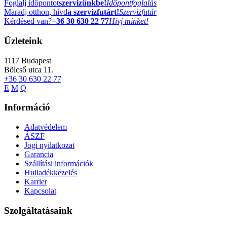
Foglalj időpontot
szervizünkbe!
Időpontfoglalás
Maradj otthon, hívd
a szervizfutárt!
Szervizfutár
Kérdésed van?
+36 30 630 22 77
Hívj minket!
Üzleteink
1117
Budapest
Bölcső utca 11.
+36 30 630 22 77
E
M
Q
Információ
Adatvédelem
ÁSZF
Jogi nyilatkozat
Garancia
Szállítási információk
Hulladékkezelés
Karrier
Kapcsolat
Szolgáltatásaink