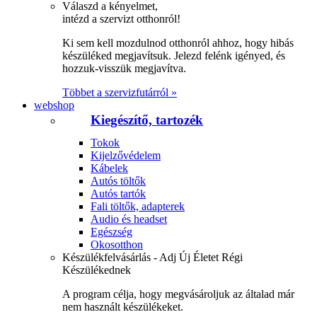
Válaszd a kényelmet,
intézd a szervizt otthonról!
Ki sem kell mozdulnod otthonról ahhoz, hogy hibás
készüléked megjavítsuk. Jelezd felénk igényed, és
hozzuk-visszük megjavítva.
Többet a szervizfutárról »
webshop
Kiegészítő, tartozék
Tokok
Kijelzővédelem
Kábelek
Autós töltők
Autós tartók
Fali töltők, adapterek
Audio és headset
Egészség
Okosotthon
Készülékfelvásárlás - Adj Új Életet Régi
Készülékednek
A program célja, hogy megvásároljuk az általad már
nem használt készülékeket.