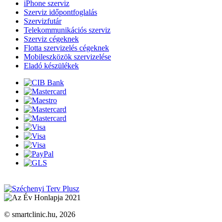
iPhone szerviz
Szerviz időpontfoglalás
Szervizfutár
Telekommunikációs szerviz
Szerviz cégeknek
Flotta szervizelés cégeknek
Mobileszközök szervizelése
Eladó készülékek
© smartclinic.hu, 2026