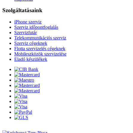
Szolgáltatásaink
iPhone szerviz
Szerviz időpontfoglalás
Szervizfutár
Telekommunikációs szerviz
Szerviz cégeknek
Flotta szervizelés cégeknek
Mobileszközök szervizelése
Eladó készülékek