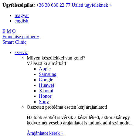
Ügyfélszolgálat:
+36 30 630 22 77
Üzleti ügyfeleknek »
magyar
english
E
M
Q
Franchise partner »
Smart Clinic
szerviz
Milyen készülékkel van gond?
Válaszd ki a márkát!
Apple
Samsung
Google
Huawei
Xiaomi
Honor
Sony
Összetett probléma esetén kérj árajánlatot!
Ha több sebből is vérzik a készüléked, akkor akár egy
kedvezményesebb árajánlatot is tudunk adni számodra.
Árajánlatot kérek »