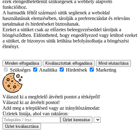
ezek elengedhetetlenül szükségesek a webhely alapvető
funkcióihoz.
A harmadik féltől származó sütik segítenek a weboldal
használatának elemzésében, tárolják a preferenciáidat és releváns
tartalmakat és hirdetéseket biztosítanak.
Ezeket a sütiket csak az előzetes beleegyezéseddel tároljuk a
böngésződben. Eldöntheted, hogy engedélyezed vagy letiltod ezeket
a sütiket, de bizonyos sütik letiltása befolyásolhatja a böngészési
élményt.
Minden elfogadása
Kiválasztottak elfogadása
Mind elutasítása
Szükséges
Analitika
Hirdetések
Marketing
Válaszd ki a megfelelő átvételi pontot a térképről!
Válaszd ki az átvételi pontot!
Add meg a településed vagy az irányítószámodat:
Üzletek listája, ahol van raktáron:
Üzlet keresése
Üzlet kiválasztása