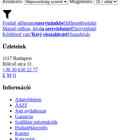
Rendezés:
Megjelenés:
Foglalj időpontot
szervizünkbe!
Időpontfoglalás
Maradj otthon, hívd
a szervizfutárt!
Szervizfutár
Kérdésed van?
Kérj visszahívást
Visszahívás
Üzleteink
1117
Budapest
Bölcső utca 11.
+36 30 630 22 77
E
M
Q
Információ
Adatvédelem
ÁSZF
Jogi nyilatkozat
Garancia
Szállítási információk
Hulladékkezelés
Karrier
Kapcsolat