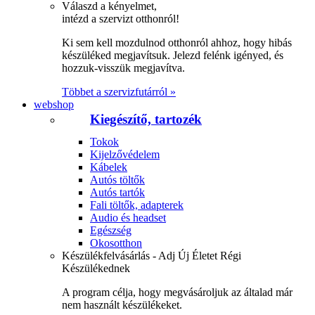
Válaszd a kényelmet,
intézd a szervizt otthonról!
Ki sem kell mozdulnod otthonról ahhoz, hogy hibás
készüléked megjavítsuk. Jelezd felénk igényed, és
hozzuk-visszük megjavítva.
Többet a szervizfutárról »
webshop
Kiegészítő, tartozék
Tokok
Kijelzővédelem
Kábelek
Autós töltők
Autós tartók
Fali töltők, adapterek
Audio és headset
Egészség
Okosotthon
Készülékfelvásárlás - Adj Új Életet Régi
Készülékednek
A program célja, hogy megvásároljuk az általad már
nem használt készülékeket.