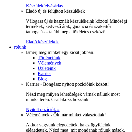
Készülékfelvásárlás
Eladó új és felújított készülékek
Válogass új és használt készülékeink között! Minőségi
termékek, kedvező árak, garancia és szakértői
támogatás – találd meg a tökéletes eszközt!
Eladó készülékek
rólunk
Ismerj meg minket egy kicsit jobban!
Történetünk
Vélemények
Üzleteink
Karrier
Blog
Karrier - Böngéssz nyitott pozícióink között!
Nézd meg milyen lehetőségek várnak nálunk most
munka terén. Csatlakozz hozzánk.
Nyitott pozíciók »
Vélemények - Ők már minket választottak!
Akkor vagyunk elégedettek, ha az ügyfeleink
elégedettek. Nézd meg, mit mondanak rólunk mások.