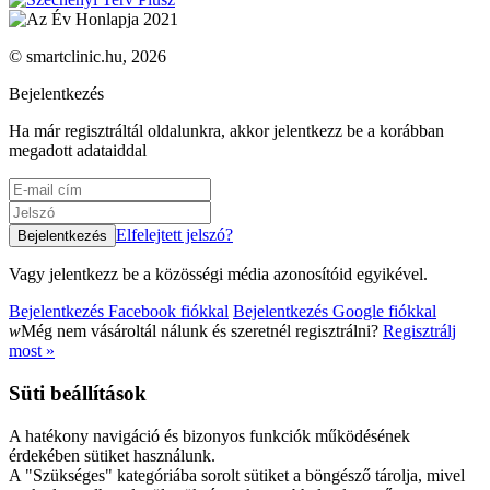
© smartclinic.hu, 2026
Bejelentkezés
Ha már regisztráltál oldalunkra, akkor jelentkezz be a korábban
megadott adataiddal
Elfelejtett jelszó?
Vagy jelentkezz be a közösségi média azonosítóid egyikével.
Bejelentkezés Facebook fiókkal
Bejelentkezés Google fiókkal
w
Még nem vásároltál nálunk és szeretnél regisztrálni?
Regisztrálj
most »
Süti beállítások
A hatékony navigáció és bizonyos funkciók működésének
érdekében sütiket használunk.
A "Szükséges" kategóriába sorolt sütiket a böngésző tárolja, mivel