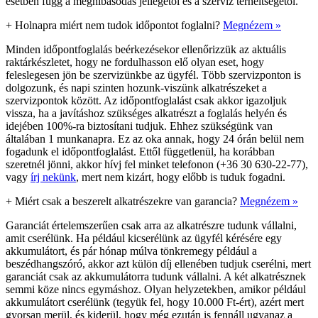
esetben függ a meghibásodás jellegétől és a szerviz terheltségétől.
+
Holnapra miért nem tudok időpontot foglalni?
Megnézem »
Minden időpontfoglalás beérkezésekor ellenőrizzük az aktuális
raktárkészletet, hogy ne fordulhasson elő olyan eset, hogy
feleslegesen jön be szervizünkbe az ügyfél. Több szervizponton is
dolgozunk, és napi szinten hozunk-viszünk alkatrészeket a
szervizpontok között. Az időpontfoglalást csak akkor igazoljuk
vissza, ha a javításhoz szükséges alkatrészt a foglalás helyén és
idejében 100%-ra biztosítani tudjuk. Ehhez szükségünk van
általában 1 munkanapra. Ez az oka annak, hogy 24 órán belül nem
fogadunk el időpontfoglalást. Ettől függetlenül, ha korábban
szeretnél jönni, akkor hívj fel minket telefonon (+36 30 630-22-77),
vagy
írj nekünk
, mert nem kizárt, hogy előbb is tuduk fogadni.
+
Miért csak a beszerelt alkatrészekre van garancia?
Megnézem »
Garanciát értelemszerűen csak arra az alkatrészre tudunk vállalni,
amit cserélünk. Ha például kicserélünk az ügyfél kérésére egy
akkumulátort, és pár hónap múlva tönkremegy például a
beszédhangszóró, akkor azt külön díj ellenében tudjuk cserélni, mert
garanciát csak az akkumulátorra tudunk vállalni. A két alkatrésznek
semmi köze nincs egymáshoz. Olyan helyzetekben, amikor például
akkumulátort cserélünk (tegyük fel, hogy 10.000 Ft-ért), azért mert
gyorsan merül, és kiderül, hogy még ezután is fennáll ugyanaz a