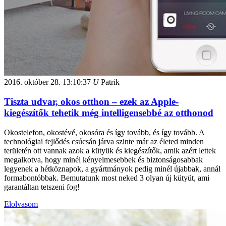
2016. október 28.
13:10:37
U
Patrik
Tiszta udvar, okos otthon – ezek az Apple-
kiegészítők tehetik még intelligensebbé az otthonod
Okostelefon, okostévé, okosóra és így tovább, és így tovább. A
technológiai fejlődés csúcsán járva szinte már az életed minden
területén ott vannak azok a kütyük és kiegészítők, amik azért lettek
megalkotva, hogy minél kényelmesebbek és biztonságosabbak
legyenek a hétköznapok, a gyártmányok pedig minél újabbak, annál
formabontóbbak. Bemutatunk most neked 3 olyan új kütyüt, ami
garantáltan tetszeni fog!
Elolvasom