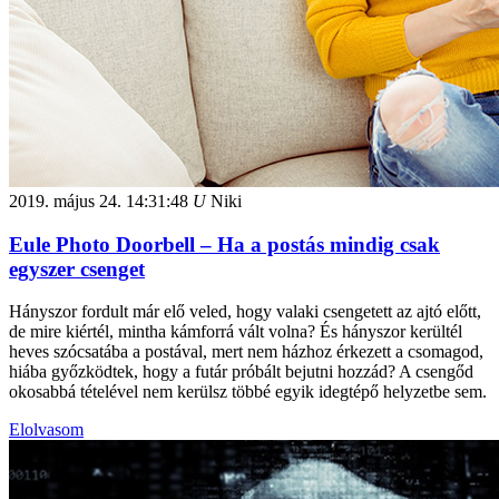
2019. május 24.
14:31:48
U
Niki
Eule Photo Doorbell – Ha a postás mindig csak
egyszer csenget
Hányszor fordult már elő veled, hogy valaki csengetett az ajtó előtt,
de mire kiértél, mintha kámforrá vált volna? És hányszor kerültél
heves szócsatába a postával, mert nem házhoz érkezett a csomagod,
hiába győzködtek, hogy a futár próbált bejutni hozzád? A csengőd
okosabbá tételével nem kerülsz többé egyik idegtépő helyzetbe sem.
Elolvasom