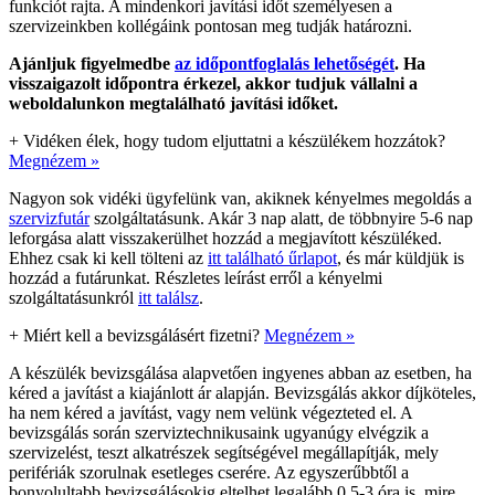
funkciót rajta. A mindenkori javítási időt személyesen a
szervizeinkben kollégáink pontosan meg tudják határozni.
Ajánljuk figyelmedbe
az időpontfoglalás lehetőségét
. Ha
visszaigazolt időpontra érkezel, akkor tudjuk vállalni a
weboldalunkon megtalálható javítási időket.
+
Vidéken élek, hogy tudom eljuttatni a készülékem hozzátok?
Megnézem »
Nagyon sok vidéki ügyfelünk van, akiknek kényelmes megoldás a
szervizfutár
szolgáltatásunk. Akár 3 nap alatt, de többnyire 5-6 nap
leforgása alatt visszakerülhet hozzád a megjavított készüléked.
Ehhez csak ki kell tölteni az
itt található űrlapot
, és már küldjük is
hozzád a futárunkat. Részletes leírást erről a kényelmi
szolgáltatásunkról
itt találsz
.
+
Miért kell a bevizsgálásért fizetni?
Megnézem »
A készülék bevizsgálása alapvetően ingyenes abban az esetben, ha
kéred a javítást a kiajánlott ár alapján. Bevizsgálás akkor díjköteles,
ha nem kéred a javítást, vagy nem velünk végezteted el. A
bevizsgálás során szerviztechnikusaink ugyanúgy elvégzik a
szervizelést, teszt alkatrészek segítségével megállapítják, mely
perifériák szorulnak esetleges cserére. Az egyszerűbbtől a
bonyolultabb bevizsgálásokig eltelhet legalább 0,5-3 óra is, mire