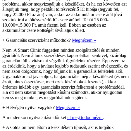
probléma, akkor megvizsgáljuk a készüléket, és ha ezt követően azt
állapítjuk meg, hogy például töltésvezérlő IC hibája (tegyük fel,
hogy 25.000 Ft az ára) van, akkor az akkumulátor csere árát jóvá
szoktuk írni a töltésvezérlő IC csere árából. Tehát 25.000-
10.000=15.000 Ft, amit fizetni kell. Ebben az esetben az
akkumulátor csere költségét átvállaljuk tőled.
+
Garanciális szervizként működtök?
Megnézem »
Nem. A Smart Clinic független minden szolgáltatótól és minden
gyártótól. Nem állunk szerződéses kapcsolatban senkivel, kizárólag
garancián túli javításokat végzünk ügyfeleink részére. Épp ezért az
az érdekünk, hogy a javítást legjobb tudásunk szerint elvégezzük, és
nem azon dolgozunk, hogy bújjunk ki a garanciális feltételek alól.
Ugyanakkor azt javasoljuk, ha garanciális még a készüléked (és nem
ázott, nincs összetörve, mert ezek kizáró okok lesznek), akkor
érdemes inkább egy garanciális szervizt felkeresni a problémáddal.
Ha ott nem sikerül megoldást kínálni számodra, akkor nyugodtan
keress meg minket, és megpróbálunk segíteni.
+
Hétvégén nyitva vagytok?
Megnézem »
A mindenkori nyitvatartási időnket
itt meg tudod nézni
.
+
Az oldalon nem látom a készülékem típusát, azt is tudjátok