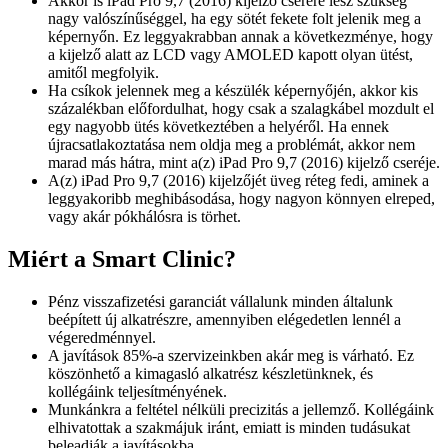
Akkor is iPad Pro 9,7 (2016) kijelző cserére lesz szükség
nagy valószínűséggel, ha egy sötét fekete folt jelenik meg a
képernyőn. Ez leggyakrabban annak a következménye, hogy
a kijelző alatt az LCD vagy AMOLED kapott olyan ütést,
amitől megfolyik.
Ha csíkok jelennek meg a készülék képernyőjén, akkor kis
százalékban előfordulhat, hogy csak a szalagkábel mozdult el
egy nagyobb ütés következtében a helyéről. Ha ennek
újracsatlakoztatása nem oldja meg a problémát, akkor nem
marad más hátra, mint a(z) iPad Pro 9,7 (2016) kijelző cseréje.
A(z) iPad Pro 9,7 (2016) kijelzőjét üveg réteg fedi, aminek a
leggyakoribb meghibásodása, hogy nagyon könnyen elreped,
vagy akár pókhálósra is törhet.
Miért a Smart Clinic?
Pénz visszafizetési garanciát vállalunk minden általunk
beépített új alkatrészre, amennyiben elégedetlen lennél a
végeredménnyel.
A javítások 85%-a szervizeinkben akár meg is várható. Ez
köszönhető a kimagasló alkatrész készletünknek, és
kollégáink teljesítményének.
Munkánkra a feltétel nélküli precizitás a jellemző. Kollégáink
elhivatottak a szakmájuk iránt, emiatt is minden tudásukat
beleadják a javításokba.