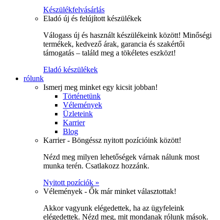
Készülékfelvásárlás
Eladó új és felújított készülékek
Válogass új és használt készülékeink között! Minőségi
termékek, kedvező árak, garancia és szakértői
támogatás – találd meg a tökéletes eszközt!
Eladó készülékek
rólunk
Ismerj meg minket egy kicsit jobban!
Történetünk
Vélemények
Üzleteink
Karrier
Blog
Karrier - Böngéssz nyitott pozícióink között!
Nézd meg milyen lehetőségek várnak nálunk most
munka terén. Csatlakozz hozzánk.
Nyitott pozíciók »
Vélemények - Ők már minket választottak!
Akkor vagyunk elégedettek, ha az ügyfeleink
elégedettek. Nézd meg, mit mondanak rólunk mások.