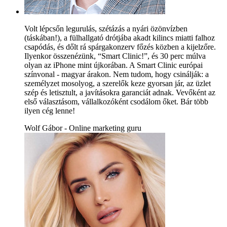
Volt lépcsőn legurulás, szétázás a nyári özönvízben
(táskában!), a fülhallgató drótjába akadt kilincs miatti falhoz
csapódás, és dőlt rá spárgakonzerv főzés közben a kijelzőre.
Ilyenkor összenézünk, “Smart Clinic!”, és 30 perc múlva
olyan az iPhone mint újkorában. A Smart Clinic európai
színvonal - magyar árakon. Nem tudom, hogy csinálják: a
személyzet mosolyog, a szerelők keze gyorsan jár, az üzlet
szép és letisztult, a javításokra garanciát adnak. Vevőként az
első választásom, vállalkozóként csodálom őket. Bár több
ilyen cég lenne!
Wolf Gábor - Online marketing guru