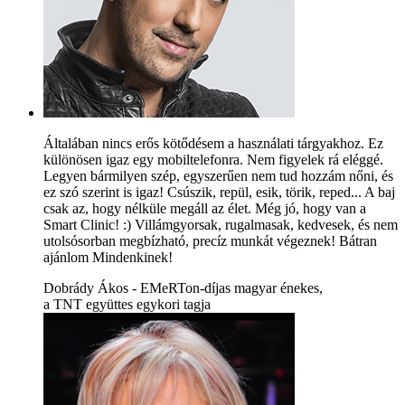
Általában nincs erős kötődésem a használati tárgyakhoz. Ez
különösen igaz egy mobiltelefonra. Nem figyelek rá eléggé.
Legyen bármilyen szép, egyszerűen nem tud hozzám nőni, és
ez szó szerint is igaz! Csúszik, repül, esik, törik, reped... A baj
csak az, hogy nélküle megáll az élet. Még jó, hogy van a
Smart Clinic! :) Villámgyorsak, rugalmasak, kedvesek, és nem
utolsósorban megbízható, precíz munkát végeznek! Bátran
ajánlom Mindenkinek!
Dobrády Ákos - EMeRTon-díjas magyar énekes,
a TNT együttes egykori tagja