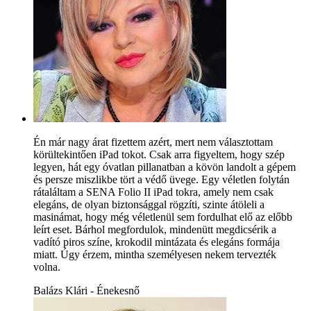
Én már nagy árat fizettem azért, mert nem választottam
körültekintően iPad tokot. Csak arra figyeltem, hogy szép
legyen, hát egy óvatlan pillanatban a kövön landolt a gépem
és persze miszlikbe tört a védő üvege. Egy véletlen folytán
rátaláltam a SENA Folio II iPad tokra, amely nem csak
elegáns, de olyan biztonsággal rögzíti, szinte átöleli a
masinámat, hogy még véletlenül sem fordulhat elő az előbb
leírt eset. Bárhol megfordulok, mindenütt megdicsérik a
vadító piros színe, krokodil mintázata és elegáns formája
miatt. Úgy érzem, mintha személyesen nekem tervezték
volna.
Balázs Klári - Énekesnő