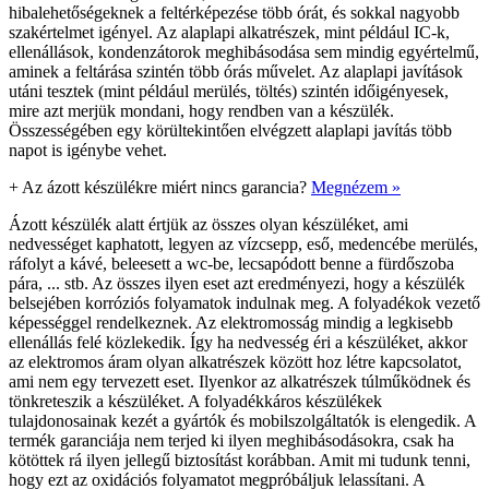
hibalehetőségeknek a feltérképezése több órát, és sokkal nagyobb
szakértelmet igényel. Az alaplapi alkatrészek, mint például IC-k,
ellenállások, kondenzátorok meghibásodása sem mindig egyértelmű,
aminek a feltárása szintén több órás művelet. Az alaplapi javítások
utáni tesztek (mint például merülés, töltés) szintén időigényesek,
mire azt merjük mondani, hogy rendben van a készülék.
Összességében egy körültekintően elvégzett alaplapi javítás több
napot is igénybe vehet.
+
Az ázott készülékre miért nincs garancia?
Megnézem »
Ázott készülék alatt értjük az összes olyan készüléket, ami
nedvességet kaphatott, legyen az vízcsepp, eső, medencébe merülés,
ráfolyt a kávé, beleesett a wc-be, lecsapódott benne a fürdőszoba
pára, ... stb. Az összes ilyen eset azt eredményezi, hogy a készülék
belsejében korróziós folyamatok indulnak meg. A folyadékok vezető
képességgel rendelkeznek. Az elektromosság mindig a legkisebb
ellenállás felé közlekedik. Így ha nedvesség éri a készüléket, akkor
az elektromos áram olyan alkatrészek között hoz létre kapcsolatot,
ami nem egy tervezett eset. Ilyenkor az alkatrészek túlműködnek és
tönkreteszik a készüléket. A folyadékkáros készülékek
tulajdonosainak kezét a gyártók és mobilszolgáltatók is elengedik. A
termék garanciája nem terjed ki ilyen meghibásodásokra, csak ha
kötöttek rá ilyen jellegű biztosítást korábban. Amit mi tudunk tenni,
hogy ezt az oxidációs folyamatot megpróbáljuk lelassítani. A