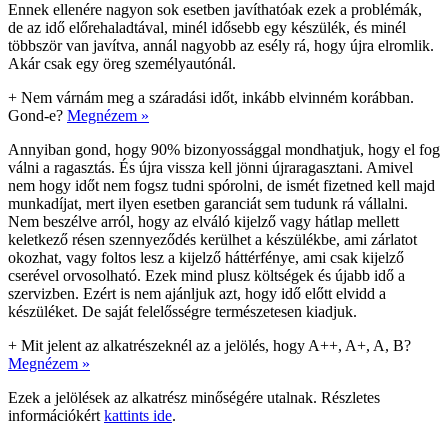
Ennek ellenére nagyon sok esetben javíthatóak ezek a problémák,
de az idő előrehaladtával, minél idősebb egy készülék, és minél
többször van javítva, annál nagyobb az esély rá, hogy újra elromlik.
Akár csak egy öreg személyautónál.
+
Nem várnám meg a száradási időt, inkább elvinném korábban.
Gond-e?
Megnézem »
Annyiban gond, hogy 90% bizonyossággal mondhatjuk, hogy el fog
válni a ragasztás. És újra vissza kell jönni újraragasztani. Amivel
nem hogy időt nem fogsz tudni spórolni, de ismét fizetned kell majd
munkadíjat, mert ilyen esetben garanciát sem tudunk rá vállalni.
Nem beszélve arról, hogy az elváló kijelző vagy hátlap mellett
keletkező résen szennyeződés kerülhet a készülékbe, ami zárlatot
okozhat, vagy foltos lesz a kijelző háttérfénye, ami csak kijelző
cserével orvosolható. Ezek mind plusz költségek és újabb idő a
szervizben. Ezért is nem ajánljuk azt, hogy idő előtt elvidd a
készüléket. De saját felelősségre természetesen kiadjuk.
+
Mit jelent az alkatrészeknél az a jelölés, hogy A++, A+, A, B?
Megnézem »
Ezek a jelölések az alkatrész minőségére utalnak. Részletes
információkért
kattints ide
.