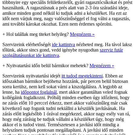
többnyire egy speciális felületkezelőt, gyári ragasztócsíkokat és prést
használunk. A ragasztásnak a prés alatt van 2-3 óra száradási ideje,
amikor minden gond nélkül ki tudjuk adni a készüléket. Ha ezt az
időt nem várjuk meg, nagy valószínűséggel el fog válni a ragasztás,
ami további károkat okozhat. Ezen nem érdemes spórolni.
+
Hol talállak meg titeket helyileg?
Megnézem »
Szervizeink elérhetőségét
ide kattintva
nézheted meg. Ha távol laksz
tőlünk, akkor sincs gond, vedd igénybe nyugodtan
szerviz futár
szolgáltatásunkat ide kattintva
.
+
Nyitvatartási időn belül bármikor mehetek?
Megnézem »
Szervizeink nyitvatartási idejét
itt tudod megtekinteni
. Ebben az
időszakban bármikor bejöhetsz hozzánk, pár percen belül biztosan
sorra kerülsz, nem kell sokat várni a kiszolgálásra. A legjobb az
lenne, ha
időpontot foglalnál
, mert akkor garantáltan veled fognak
kollégáink foglalkozni. Próbálj minden esetben úgy időzíteni, hogy
ne zárás előtt 10 perccel érkezz, mert akkor valószínűleg már csak
következő nap fogunk tudni nekiállni a készülék javításának. Ha
zárás előtt legkésőbb 1 órával megérkezel, akkor nagy esély van rá,
hogy még zárásig be tudjuk vállalni a készüléket úgy, hogy még
akkor el is tudod vinni. Természetesen a javítási időt mindig a
helyszínen tudjuk pontosan megállapítani. A javítási idő minden