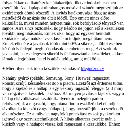
folyadékkáros alkatrészeket áttakarítjuk, illetve indokolt esetben
cseréljük. Az alaplapot ultrahangos mosóval szintén megtisztítjuk az
oxidrétegek döntő részétől. A javítás hatékonysága függ az ázás
mértékétől és az ázás óta eltelt időtől. Épp emiatt nincs előre
kalkulált ár, mivel minden helyzet más, sok befolyásoló tényező van
sajnos. Arra sincs biztosíték, hogy később ne jöjjön elő a készüléken
további meghibásodás. Ennek oka, hogy az egyszer beindult
oxidációs folyamatokat csak lassítani tudjuk, megállítani nem.
Ennek ellenére a javítások több mint 60%-a sikeres, a többi esetben
később is fellépő meghibásodások jelenhetnek meg. Azt szoktuk
javasolni, ha esetlegesen sikerül is feltámasztani a készüléket, akkor
járnak a legjobban, ha el is adják addig, amíg működik.
+
Miért ilyen sok idő a készülék száradása?
Megnézem »
Néhány gyártó (például Samsung, Sony, Huawei) ragasztott
konstrukciójú készülékeket dob a piacra. Ezekről azt érdemes tudni,
hogy a kijelző és a hátlap is egy vékony ragasztó réteggel (2-3 mm)
van rögzítve a készülék házához. Bármilyen javítás a kijelző, vagy a
hátlap eltávolításával kezdődik. Ilyenkor melegítő padon
felolvasztjuk a ragasztót, hogy utána finom eszközökkel el tudjuk
távolítani a kijelzőt (vagy hátlapot), hogy hozzáférjünk a cserélendő
alkatrészhez. Ez a művelet nagyfokú precizitást és sok gyakorlatot
igényel egy szerviztechnikustól. A hibás alkatrész cseréje után a
kijelzőt vagy a hátlapot vissza kell ragasztani a készülékbe. Ehhez