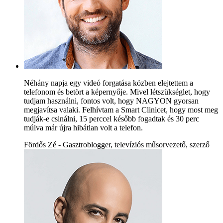
Néhány napja egy videó forgatása közben elejtettem a
telefonom és betört a képernyője. Mivel létszükséglet, hogy
tudjam használni, fontos volt, hogy NAGYON gyorsan
megjavítsa valaki. Felhívtam a Smart Clinicet, hogy most meg
tudják-e csinálni, 15 perccel később fogadtak és 30 perc
múlva már újra hibátlan volt a telefon.
Fördős Zé - Gasztroblogger, televíziós műsorvezető, szerző