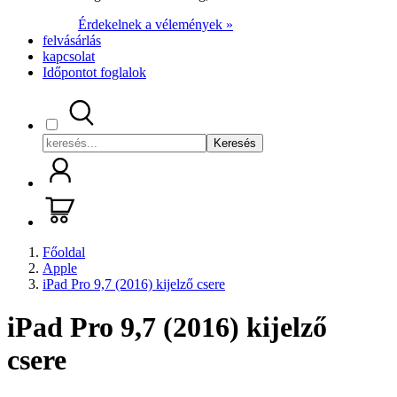
Érdekelnek a vélemények »
felvásárlás
kapcsolat
Időpontot foglalok
Keresés
Főoldal
Apple
iPad Pro 9,7 (2016) kijelző csere
iPad Pro 9,7 (2016) kijelző
csere