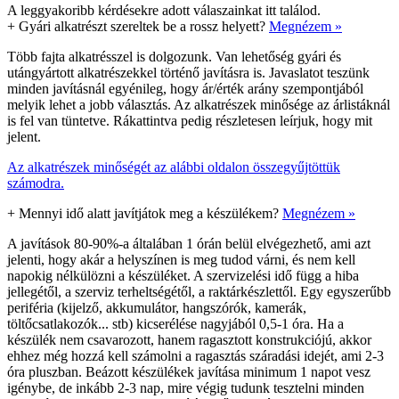
A leggyakoribb kérdésekre adott válaszainkat itt találod.
+
Gyári alkatrészt szereltek be a rossz helyett?
Megnézem »
Több fajta alkatrésszel is dolgozunk. Van lehetőség gyári és
utángyártott alkatrészekkel történő javításra is. Javaslatot teszünk
minden javításnál egyénileg, hogy ár/érték arány szempontjából
melyik lehet a jobb választás. Az alkatrészek minősége az árlistáknál
is fel van tüntetve. Rákattintva pedig részletesen leírjuk, hogy mit
jelent.
Az alkatrészek minőségét az alábbi oldalon összegyűjtöttük
számodra.
+
Mennyi idő alatt javítjátok meg a készülékem?
Megnézem »
A javítások 80-90%-a általában 1 órán belül elvégezhető, ami azt
jelenti, hogy akár a helyszínen is meg tudod várni, és nem kell
napokig nélkülözni a készüléket. A szervizelési idő függ a hiba
jellegétől, a szerviz terheltségétől, a raktárkészlettől. Egy egyszerűbb
periféria (kijelző, akkumulátor, hangszórók, kamerák,
töltőcsatlakozók... stb) kicserélése nagyjából 0,5-1 óra. Ha a
készülék nem csavarozott, hanem ragasztott konstrukciójú, akkor
ehhez még hozzá kell számolni a ragasztás száradási idejét, ami 2-3
óra pluszban. Beázott készülékek javítása minimum 1 napot vesz
igénybe, de inkább 2-3 nap, mire végig tudunk tesztelni minden