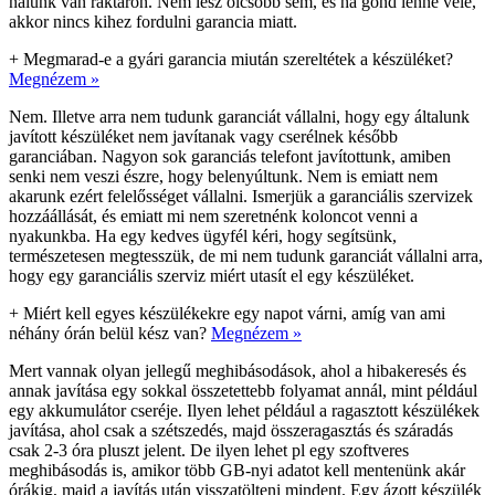
nálunk van raktáron. Nem lesz olcsóbb sem, és ha gond lenne vele,
akkor nincs kihez fordulni garancia miatt.
+
Megmarad-e a gyári garancia miután szereltétek a készüléket?
Megnézem »
Nem. Illetve arra nem tudunk garanciát vállalni, hogy egy általunk
javított készüléket nem javítanak vagy cserélnek később
garanciában. Nagyon sok garanciás telefont javítottunk, amiben
senki nem veszi észre, hogy belenyúltunk. Nem is emiatt nem
akarunk ezért felelősséget vállalni. Ismerjük a garanciális szervizek
hozzáállását, és emiatt mi nem szeretnénk koloncot venni a
nyakunkba. Ha egy kedves ügyfél kéri, hogy segítsünk,
természetesen megtesszük, de mi nem tudunk garanciát vállalni arra,
hogy egy garanciális szerviz miért utasít el egy készüléket.
+
Miért kell egyes készülékekre egy napot várni, amíg van ami
néhány órán belül kész van?
Megnézem »
Mert vannak olyan jellegű meghibásodások, ahol a hibakeresés és
annak javítása egy sokkal összetettebb folyamat annál, mint például
egy akkumulátor cseréje. Ilyen lehet például a ragasztott készülékek
javítása, ahol csak a szétszedés, majd összeragasztás és száradás
csak 2-3 óra pluszt jelent. De ilyen lehet pl egy szoftveres
meghibásodás is, amikor több GB-nyi adatot kell mentenünk akár
órákig, majd a javítás után visszatölteni mindent. Egy ázott készülék