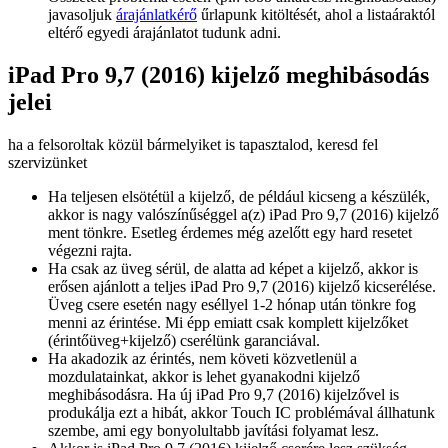
javasoljuk
árajánlatkérő
űrlapunk kitöltését, ahol a listaáraktól
eltérő egyedi árajánlatot tudunk adni.
iPad Pro 9,7 (2016) kijelző meghibásodás
jelei
ha a felsoroltak közül bármelyiket is tapasztalod, keresd fel
szervizünket
Ha teljesen elsötétül a kijelző, de például kicseng a készülék,
akkor is nagy valószínűséggel a(z) iPad Pro 9,7 (2016) kijelző
ment tönkre. Esetleg érdemes még azelőtt egy hard resetet
végezni rajta.
Ha csak az üveg sérül, de alatta ad képet a kijelző, akkor is
erősen ajánlott a teljes iPad Pro 9,7 (2016) kijelző kicserélése.
Üveg csere esetén nagy eséllyel 1-2 hónap után tönkre fog
menni az érintése. Mi épp emiatt csak komplett kijelzőket
(érintőüveg+kijelző) cserélünk garanciával.
Ha akadozik az érintés, nem követi közvetlenül a
mozdulatainkat, akkor is lehet gyanakodni kijelző
meghibásodásra. Ha új iPad Pro 9,7 (2016) kijelzővel is
produkálja ezt a hibát, akkor Touch IC problémával állhatunk
szembe, ami egy bonyolultabb javítási folyamat lesz.