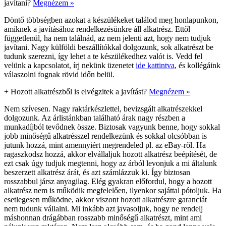
javítani?
Megnézem »
Döntő többségben azokat a készülékeket találod meg honlapunkon,
amiknek a javításához rendelkezésünkre áll alkatrész. Ettől
függetlenül, ha nem találnád, az nem jelenti azt, hogy nem tudjuk
javítani. Nagy külföldi beszállítókkal dolgozunk, sok alkatrészt be
tudunk szerezni, így lehet a te készülékedhez valót is. Vedd fel
velünk a kapcsolatot, írj nekünk üzenetet
ide kattintva
, és kollégáink
válaszolni fognak rövid időn belül.
+
Hozott alkatrészből is elvégzitek a javítást?
Megnézem »
Nem szívesen. Nagy raktárkészlettel, bevizsgált alkatrészekkel
dolgozunk. Az árlistánkban található árak nagy részben a
munkadíjból tevődnek össze. Biztosak vagyunk benne, hogy sokkal
jobb minőségű alkatrésszel rendelkezünk és sokkal olcsóbban is
jutunk hozzá, mint amennyiért megrendeled pl. az eBay-ről. Ha
ragaszkodsz hozzá, akkor elvállaljuk hozott alkatrész beépítését, de
ezt csak úgy tudjuk megtenni, hogy az árból levonjuk a mi általunk
beszerzett alkatrész árát, és azt számlázzuk ki. Így biztosan
rosszabbul jársz anyagilag. Elég gyakran előfordul, hogy a hozott
alkatrész nem is működik megfelelően, ilyenkor sajáttal pótoljuk. Ha
esetlegesen működne, akkor viszont hozott alkatrészre garanciát
nem tudunk vállalni. Mi inkább azt javasoljuk, hogy ne rendelj
máshonnan drágábban rosszabb minőségű alkatrészt, mint ami