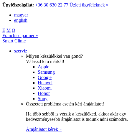
Ügyfélszolgálat:
+36 30 630 22 77
Üzleti ügyfeleknek »
magyar
english
E
M
Q
Franchise partner »
Smart Clinic
szerviz
Milyen készülékkel van gond?
Válaszd ki a márkát!
Apple
Samsung
Google
Huawei
Xiaomi
Honor
Sony
Összetett probléma esetén kérj árajánlatot!
Ha több sebből is vérzik a készüléked, akkor akár egy
kedvezményesebb árajánlatot is tudunk adni számodra.
Árajánlatot kérek »