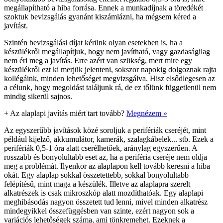
megállapítható a hiba forrása. Ennek a munkadíjnak a töredékét
szoktuk bevizsgálás gyanánt kiszámlázni, ha mégsem kéred a
javítást.
Szintén bevizsgálási díjat kérünk olyan esetekben is, ha a
készülékről megállapítjuk, hogy nem javítható, vagy gazdaságilag
nem éri meg a javítás. Erre azért van szükség, mert mire egy
készülékről ezt ki merjük jelenteni, sokszor napokig dolgoznak rajta
kollégáink, minden lehetőséget megvizsgálva. Hisz elsődlegesen az
a célunk, hogy megoldást találjunk rá, de ez tőlünk függetlenül nem
mindig sikerül sajnos.
+
Az alaplapi javítás miért tart tovább?
Megnézem »
Az egyszerűbb javítások közé soroljuk a perifériák cseréjét, mint
például kijelző, akkumulátor, kamerák, szalagkábelek... stb. Ezek a
perifériák 0,5-1 óra alatt cserélhetőek, aránylag egyszerűen. A
rosszabb és bonyolultabb eset az, ha a periféria cseréje nem oldja
meg a problémát. Ilyenkor az alaplapon kell tovább keresni a hiba
okát. Egy alaplap sokkal összetettebb, sokkal bonyolultabb
felépítésű, mint maga a készülék. Illetve az alaplapra szerelt
alkatrészek is csak mikroszkóp alatt mozdíthatóak. Egy alaplapi
meghibásodás nagyon összetett tud lenni, mivel minden alkatrész
mindegyikkel összefüggésben van szinte, ezért nagyon sok a
variációs lehetőségek száma, ami tönkremehet. Ezeknek a