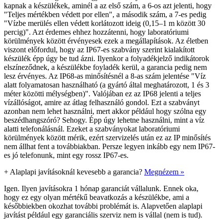
kapnak a készülékek, aminél a az első szám, a 6-os azt jelenti, hogy
"Teljes mértékben védett por ellen", a második szám, a 7-es pedig
"Vízbe merülés ellen védett korlátozott ideig (0,15–1 m között 30
percig)". Azt érdemes ehhez hozzátenni, hogy laboratóriumi
körülmények között érvényesek ezek a megállapítások. Az életben
viszont előfordul, hogy az IP67-es szabvány szerint kialakított
készülék épp úgy be tud ázni. Ilyenkor a folyadékjelző indikátorok
elszíneződnek, a készülékbe foyladék kerül, a garancia pedig nem
lesz érvényes. Az IP68-as minősítésnél a 8-as szám jelentése "Víz
alatt folyamatosan használható (a gyártó által meghatározott, 1 és 3
méter közötti mélységben)". Valójában ez az IP68 jelenti a teljes
vízállóságot, amire az átlag felhasználó gondol. Ezt a szabványt
azonban nem lehet használni, mert akkor például hogy szólna egy
beszédhangszóró? Sehogy. Épp úgy lehetne használni, mint a víz
alatti telefonálásnál. Ezeket a szabványokat laboratóriumi
körülmények között mérik, ezért szervizelés után ez az IP minősítés
nem állhat fent a továbbiakban. Persze legyen inkább egy nem IP67-
es jó telefonunk, mint egy rossz IP67-es.
+
Alaplapi javításoknál kevesebb a garancia?
Megnézem »
Igen. Ilyen javításokra 1 hónap garanciát vállalunk. Ennek oka,
hogy ez egy olyan mértékű beavatkozás a készülékbe, ami a
későbbiekben okozhat további problémát is. Alapvetően alaplapi
javítást például egy garanciális szerviz nem is vállal (nem is tud).