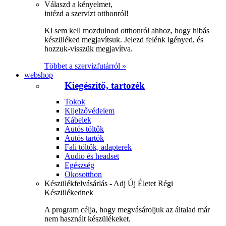
Válaszd a kényelmet,
intézd a szervizt otthonról!
Ki sem kell mozdulnod otthonról ahhoz, hogy hibás
készüléked megjavítsuk. Jelezd felénk igényed, és
hozzuk-visszük megjavítva.
Többet a szervizfutárról »
webshop
Kiegészítő, tartozék
Tokok
Kijelzővédelem
Kábelek
Autós töltők
Autós tartók
Fali töltők, adapterek
Audio és headset
Egészség
Okosotthon
Készülékfelvásárlás - Adj Új Életet Régi
Készülékednek
A program célja, hogy megvásároljuk az általad már
nem használt készülékeket.