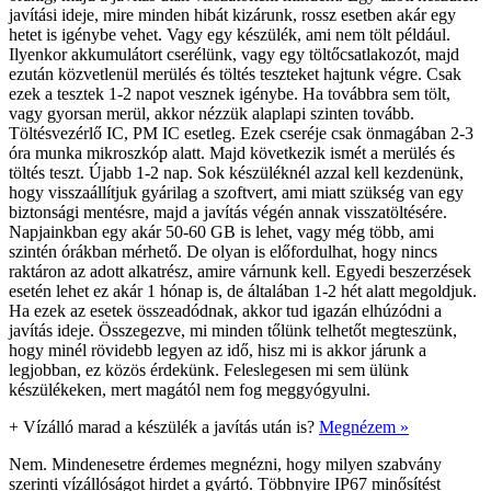
javítási ideje, mire minden hibát kizárunk, rossz esetben akár egy
hetet is igénybe vehet. Vagy egy készülék, ami nem tölt például.
Ilyenkor akkumulátort cserélünk, vagy egy töltőcsatlakozót, majd
ezután közvetlenül merülés és töltés teszteket hajtunk végre. Csak
ezek a tesztek 1-2 napot vesznek igénybe. Ha továbbra sem tölt,
vagy gyorsan merül, akkor nézzük alaplapi szinten tovább.
Töltésvezérlő IC, PM IC esetleg. Ezek cseréje csak önmagában 2-3
óra munka mikroszkóp alatt. Majd következik ismét a merülés és
töltés teszt. Újabb 1-2 nap. Sok készüléknél azzal kell kezdenünk,
hogy visszaállítjuk gyárilag a szoftvert, ami miatt szükség van egy
biztonsági mentésre, majd a javítás végén annak visszatöltésére.
Napjainkban egy akár 50-60 GB is lehet, vagy még több, ami
szintén órákban mérhető. De olyan is előfordulhat, hogy nincs
raktáron az adott alkatrész, amire várnunk kell. Egyedi beszerzések
esetén lehet ez akár 1 hónap is, de általában 1-2 hét alatt megoldjuk.
Ha ezek az esetek összeadódnak, akkor tud igazán elhúzódni a
javítás ideje. Összegezve, mi minden tőlünk telhetőt megteszünk,
hogy minél rövidebb legyen az idő, hisz mi is akkor járunk a
legjobban, ez közös érdekünk. Feleslegesen mi sem ülünk
készülékeken, mert magától nem fog meggyógyulni.
+
Vízálló marad a készülék a javítás után is?
Megnézem »
Nem. Mindenesetre érdemes megnézni, hogy milyen szabvány
szerinti vízállóságot hirdet a gyártó. Többnyire IP67 minősítést