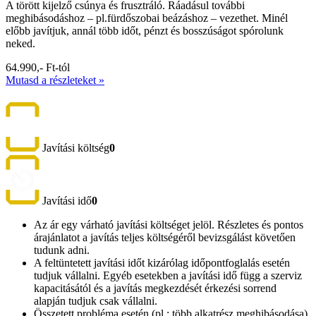
A törött kijelző csúnya és frusztráló. Ráadásul további
meghibásodáshoz – pl.fürdőszobai beázáshoz – vezethet. Minél
előbb javítjuk, annál több időt, pénzt és bosszúságot spórolunk
neked.
64.990,- Ft-tól
Mutasd a részleteket »
Javítási költség
0
Javítási idő
0
Az ár egy várható javítási költséget jelöl. Részletes és pontos
árajánlatot a javítás teljes költségéről bevizsgálást követően
tudunk adni.
A feltüntetett javítási időt kizárólag időpontfoglalás esetén
tudjuk vállalni. Egyéb esetekben a javítási idő függ a szerviz
kapacitásától és a javítás megkezdését érkezési sorrend
alapján tudjuk csak vállalni.
Összetett probléma esetén (pl.: több alkatrész meghibásodása)