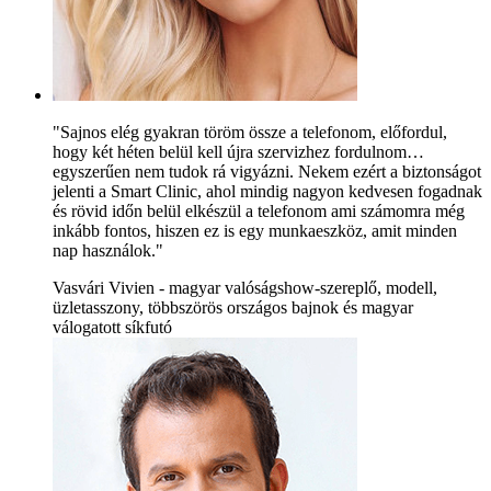
"Sajnos elég gyakran töröm össze a telefonom, előfordul,
hogy két héten belül kell újra szervizhez fordulnom…
egyszerűen nem tudok rá vigyázni. Nekem ezért a biztonságot
jelenti a Smart Clinic, ahol mindig nagyon kedvesen fogadnak
és rövid időn belül elkészül a telefonom ami számomra még
inkább fontos, hiszen ez is egy munkaeszköz, amit minden
nap használok."
Vasvári Vivien - magyar valóságshow-szereplő, modell,
üzletasszony, többszörös országos bajnok és magyar
válogatott síkfutó