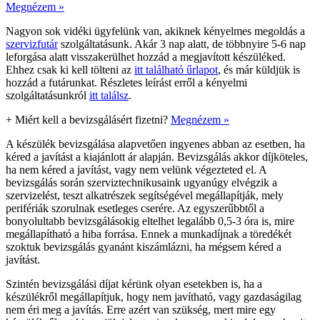
Megnézem »
Nagyon sok vidéki ügyfelünk van, akiknek kényelmes megoldás a
szervizfutár
szolgáltatásunk. Akár 3 nap alatt, de többnyire 5-6 nap
leforgása alatt visszakerülhet hozzád a megjavított készüléked.
Ehhez csak ki kell tölteni az
itt található űrlapot
, és már küldjük is
hozzád a futárunkat. Részletes leírást erről a kényelmi
szolgáltatásunkról
itt találsz
.
+
Miért kell a bevizsgálásért fizetni?
Megnézem »
A készülék bevizsgálása alapvetően ingyenes abban az esetben, ha
kéred a javítást a kiajánlott ár alapján. Bevizsgálás akkor díjköteles,
ha nem kéred a javítást, vagy nem velünk végezteted el. A
bevizsgálás során szerviztechnikusaink ugyanúgy elvégzik a
szervizelést, teszt alkatrészek segítségével megállapítják, mely
perifériák szorulnak esetleges cserére. Az egyszerűbbtől a
bonyolultabb bevizsgálásokig eltelhet legalább 0,5-3 óra is, mire
megállapítható a hiba forrása. Ennek a munkadíjnak a töredékét
szoktuk bevizsgálás gyanánt kiszámlázni, ha mégsem kéred a
javítást.
Szintén bevizsgálási díjat kérünk olyan esetekben is, ha a
készülékről megállapítjuk, hogy nem javítható, vagy gazdaságilag
nem éri meg a javítás. Erre azért van szükség, mert mire egy