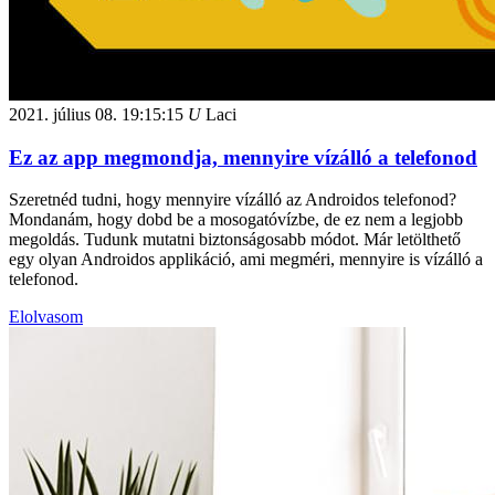
2021. július 08.
19:15:15
U
Laci
Ez az app megmondja, mennyire vízálló a telefonod
Szeretnéd tudni, hogy mennyire vízálló az Androidos telefonod?
Mondanám, hogy dobd be a mosogatóvízbe, de ez nem a legjobb
megoldás. Tudunk mutatni biztonságosabb módot. Már letölthető
egy olyan Androidos applikáció, ami megméri, mennyire is vízálló a
telefonod.
Elolvasom