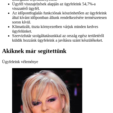
Ügyfél visszajelzések alapján az ügyfeleink 54,7%-a
visszatérő ügyfél.
Az időpontfoglalás funkciónak köszönhetően az ügyfeleink
által kívánt időpontban állunk rendelkezésére természetesen
soron kívül.
Klimatizált, tiszta környezetben várjuk minden kedves
ügyfelünket.
Szervizfutár szolgáltatásunkkal az ország egész területéről
küldik hozzánk ügyfeleink a javításra szánt készülékeket.
Akiknek már segítettünk
Ügyfeleink véleménye