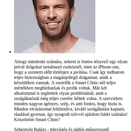
Ahogy mindenki számára, nekem is fontos tényező egy olyan
privát dolgokat tartalmazó eszköznél, mint az iPhone-om,
hogy a szemem előtt történjen a javítása. Csak így tudhatom
teljes biztonságban a magánjellegű dolgaimat, amik a
készüléken vannak. A szerelők a Smart Clinic-nél teljes
mértékben megbízhatóak és profik voltak. Már két
alkalommal is segítettek olyan problémánál, amit a
szolgáltatónál még teljes cserére ítéltek volna. A szervizben
minden nagyon igényes, szép, és ami fontos, hogy tiszta is.
Minden elvárásomat felülmúlva, kiváló szolgáltatást kaptam,
ráadásul gyorsan, így nyugodt szívvel ajánlom bárki számára!
Köszönöm Smart Clinic!
Sebestyén Balázs - televíziós és rádiós műsorvezető