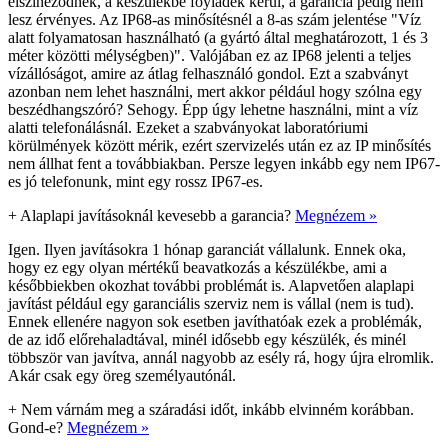
elszíneződnek, a készülékbe foyladék kerül, a garancia pedig nem
lesz érvényes. Az IP68-as minősítésnél a 8-as szám jelentése "Víz
alatt folyamatosan használható (a gyártó által meghatározott, 1 és 3
méter közötti mélységben)". Valójában ez az IP68 jelenti a teljes
vízállóságot, amire az átlag felhasználó gondol. Ezt a szabványt
azonban nem lehet használni, mert akkor például hogy szólna egy
beszédhangszóró? Sehogy. Épp úgy lehetne használni, mint a víz
alatti telefonálásnál. Ezeket a szabványokat laboratóriumi
körülmények között mérik, ezért szervizelés után ez az IP minősítés
nem állhat fent a továbbiakban. Persze legyen inkább egy nem IP67-
es jó telefonunk, mint egy rossz IP67-es.
+
Alaplapi javításoknál kevesebb a garancia?
Megnézem »
Igen. Ilyen javításokra 1 hónap garanciát vállalunk. Ennek oka,
hogy ez egy olyan mértékű beavatkozás a készülékbe, ami a
későbbiekben okozhat további problémát is. Alapvetően alaplapi
javítást például egy garanciális szerviz nem is vállal (nem is tud).
Ennek ellenére nagyon sok esetben javíthatóak ezek a problémák,
de az idő előrehaladtával, minél idősebb egy készülék, és minél
többször van javítva, annál nagyobb az esély rá, hogy újra elromlik.
Akár csak egy öreg személyautónál.
+
Nem várnám meg a száradási időt, inkább elvinném korábban.
Gond-e?
Megnézem »