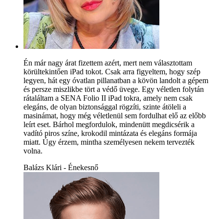
Én már nagy árat fizettem azért, mert nem választottam
körültekintően iPad tokot. Csak arra figyeltem, hogy szép
legyen, hát egy óvatlan pillanatban a kövön landolt a gépem
és persze miszlikbe tört a védő üvege. Egy véletlen folytán
rátaláltam a SENA Folio II iPad tokra, amely nem csak
elegáns, de olyan biztonsággal rögzíti, szinte átöleli a
masinámat, hogy még véletlenül sem fordulhat elő az előbb
leírt eset. Bárhol megfordulok, mindenütt megdicsérik a
vadító piros színe, krokodil mintázata és elegáns formája
miatt. Úgy érzem, mintha személyesen nekem tervezték
volna.
Balázs Klári - Énekesnő