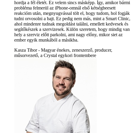
hordja a fél életét. Ez velem sincs másképp. Így, amikor bármi
probléma felmerül az iPhone-omnál első kétségbeesett
reakcióm után, megnyugvással tölt el, hogy tudom, hol fogják
tudni orvosolni a bajt. Ez pedig nem más, mint a Smart Clinic,
ahol mindenre tudnak megoldást találni, emellett kedvesek és
segítőkészek a szervizesek. Külön szeretem, hogy mindig van
hely a szerviz előtt parkolni, ami nagy előny, mikor siet az
ember egyik munkából a másikba.
Kasza Tibor - Magyar énekes, zeneszerző, producer,
műsorvezető, a Crystal egykori frontembere