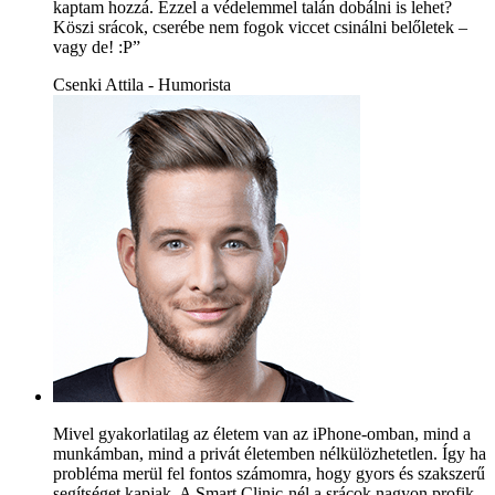
kaptam hozzá. Ezzel a védelemmel talán dobálni is lehet?
Köszi srácok, cserébe nem fogok viccet csinálni belőletek –
vagy de! :P”
Csenki Attila - Humorista
Mivel gyakorlatilag az életem van az iPhone-omban, mind a
munkámban, mind a privát életemben nélkülözhetetlen. Így ha
probléma merül fel fontos számomra, hogy gyors és szakszerű
segítséget kapjak. A Smart Clinic-nél a srácok nagyon profik