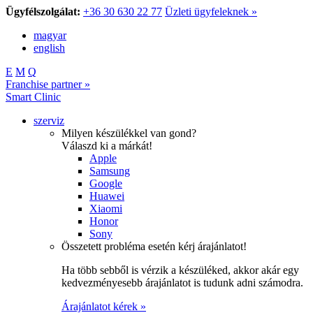
Ügyfélszolgálat:
+36 30 630 22 77
Üzleti ügyfeleknek »
magyar
english
E
M
Q
Franchise partner »
Smart Clinic
szerviz
Milyen készülékkel van gond?
Válaszd ki a márkát!
Apple
Samsung
Google
Huawei
Xiaomi
Honor
Sony
Összetett probléma esetén kérj árajánlatot!
Ha több sebből is vérzik a készüléked, akkor akár egy
kedvezményesebb árajánlatot is tudunk adni számodra.
Árajánlatot kérek »