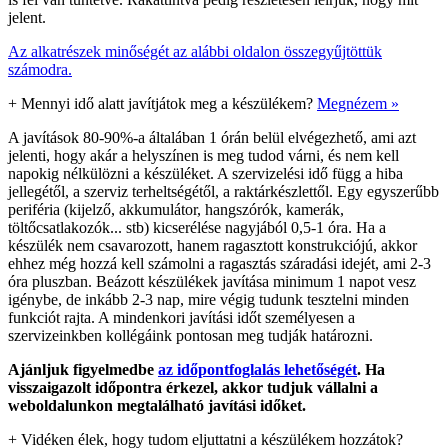
jelent.
Az alkatrészek minőségét az alábbi oldalon összegyűjtöttük
számodra.
+
Mennyi idő alatt javítjátok meg a készülékem?
Megnézem »
A javítások 80-90%-a általában 1 órán belül elvégezhető, ami azt
jelenti, hogy akár a helyszínen is meg tudod várni, és nem kell
napokig nélkülözni a készüléket. A szervizelési idő függ a hiba
jellegétől, a szerviz terheltségétől, a raktárkészlettől. Egy egyszerűbb
periféria (kijelző, akkumulátor, hangszórók, kamerák,
töltőcsatlakozók... stb) kicserélése nagyjából 0,5-1 óra. Ha a
készülék nem csavarozott, hanem ragasztott konstrukciójú, akkor
ehhez még hozzá kell számolni a ragasztás száradási idejét, ami 2-3
óra pluszban. Beázott készülékek javítása minimum 1 napot vesz
igénybe, de inkább 2-3 nap, mire végig tudunk tesztelni minden
funkciót rajta. A mindenkori javítási időt személyesen a
szervizeinkben kollégáink pontosan meg tudják határozni.
Ajánljuk figyelmedbe
az időpontfoglalás lehetőségét
. Ha
visszaigazolt időpontra érkezel, akkor tudjuk vállalni a
weboldalunkon megtalálható javítási időket.
+
Vidéken élek, hogy tudom eljuttatni a készülékem hozzátok?