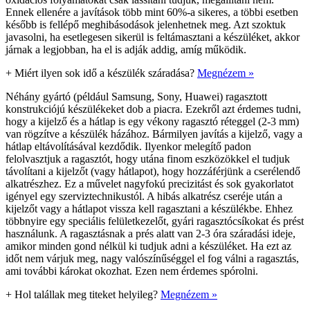
Ennek ellenére a javítások több mint 60%-a sikeres, a többi esetben
később is fellépő meghibásodások jelenhetnek meg. Azt szoktuk
javasolni, ha esetlegesen sikerül is feltámasztani a készüléket, akkor
járnak a legjobban, ha el is adják addig, amíg működik.
+
Miért ilyen sok idő a készülék száradása?
Megnézem »
Néhány gyártó (például Samsung, Sony, Huawei) ragasztott
konstrukciójú készülékeket dob a piacra. Ezekről azt érdemes tudni,
hogy a kijelző és a hátlap is egy vékony ragasztó réteggel (2-3 mm)
van rögzítve a készülék házához. Bármilyen javítás a kijelző, vagy a
hátlap eltávolításával kezdődik. Ilyenkor melegítő padon
felolvasztjuk a ragasztót, hogy utána finom eszközökkel el tudjuk
távolítani a kijelzőt (vagy hátlapot), hogy hozzáférjünk a cserélendő
alkatrészhez. Ez a művelet nagyfokú precizitást és sok gyakorlatot
igényel egy szerviztechnikustól. A hibás alkatrész cseréje után a
kijelzőt vagy a hátlapot vissza kell ragasztani a készülékbe. Ehhez
többnyire egy speciális felületkezelőt, gyári ragasztócsíkokat és prést
használunk. A ragasztásnak a prés alatt van 2-3 óra száradási ideje,
amikor minden gond nélkül ki tudjuk adni a készüléket. Ha ezt az
időt nem várjuk meg, nagy valószínűséggel el fog válni a ragasztás,
ami további károkat okozhat. Ezen nem érdemes spórolni.
+
Hol talállak meg titeket helyileg?
Megnézem »