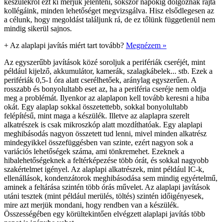
készülékről ezt ki merjük jelenteni, sokszor napokig dolgoznak rajta
kollégáink, minden lehetőséget megvizsgálva. Hisz elsődlegesen az
a célunk, hogy megoldást találjunk rá, de ez tőlünk függetlenül nem
mindig sikerül sajnos.
+
Az alaplapi javítás miért tart tovább?
Megnézem »
Az egyszerűbb javítások közé soroljuk a perifériák cseréjét, mint
például kijelző, akkumulátor, kamerák, szalagkábelek... stb. Ezek a
perifériák 0,5-1 óra alatt cserélhetőek, aránylag egyszerűen. A
rosszabb és bonyolultabb eset az, ha a periféria cseréje nem oldja
meg a problémát. Ilyenkor az alaplapon kell tovább keresni a hiba
okát. Egy alaplap sokkal összetettebb, sokkal bonyolultabb
felépítésű, mint maga a készülék. Illetve az alaplapra szerelt
alkatrészek is csak mikroszkóp alatt mozdíthatóak. Egy alaplapi
meghibásodás nagyon összetett tud lenni, mivel minden alkatrész
mindegyikkel összefüggésben van szinte, ezért nagyon sok a
variációs lehetőségek száma, ami tönkremehet. Ezeknek a
hibalehetőségeknek a feltérképezése több órát, és sokkal nagyobb
szakértelmet igényel. Az alaplapi alkatrészek, mint például IC-k,
ellenállások, kondenzátorok meghibásodása sem mindig egyértelmű,
aminek a feltárása szintén több órás művelet. Az alaplapi javítások
utáni tesztek (mint például merülés, töltés) szintén időigényesek,
mire azt merjük mondani, hogy rendben van a készülék.
Összességében egy körültekintően elvégzett alaplapi javítás több