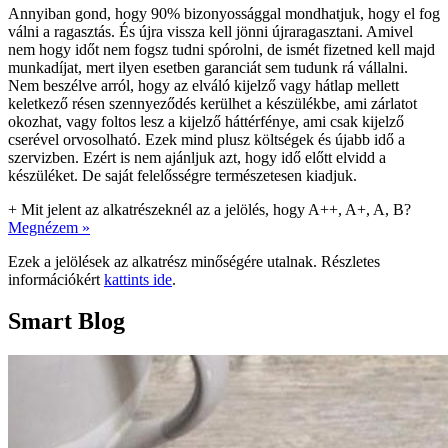
Annyiban gond, hogy 90% bizonyossággal mondhatjuk, hogy el fog
válni a ragasztás. És újra vissza kell jönni újraragasztani. Amivel
nem hogy időt nem fogsz tudni spórolni, de ismét fizetned kell majd
munkadíjat, mert ilyen esetben garanciát sem tudunk rá vállalni.
Nem beszélve arról, hogy az elváló kijelző vagy hátlap mellett
keletkező résen szennyeződés kerülhet a készülékbe, ami zárlatot
okozhat, vagy foltos lesz a kijelző háttérfénye, ami csak kijelző
cserével orvosolható. Ezek mind plusz költségek és újabb idő a
szervizben. Ezért is nem ajánljuk azt, hogy idő előtt elvidd a
készüléket. De saját felelősségre természetesen kiadjuk.
+
Mit jelent az alkatrészeknél az a jelölés, hogy A++, A+, A, B?
Megnézem »
Ezek a jelölések az alkatrész minőségére utalnak. Részletes
információkért
kattints ide
.
Smart Blog