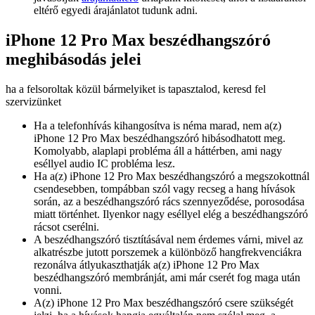
eltérő egyedi árajánlatot tudunk adni.
iPhone 12 Pro Max beszédhangszóró
meghibásodás jelei
ha a felsoroltak közül bármelyiket is tapasztalod, keresd fel
szervizünket
Ha a telefonhívás kihangosítva is néma marad, nem a(z)
iPhone 12 Pro Max beszédhangszóró hibásodhatott meg.
Komolyabb, alaplapi probléma áll a háttérben, ami nagy
eséllyel audio IC probléma lesz.
Ha a(z) iPhone 12 Pro Max beszédhangszóró a megszokottnál
csendesebben, tompábban szól vagy recseg a hang hívások
során, az a beszédhangszóró rács szennyeződése, porosodása
miatt történhet. Ilyenkor nagy eséllyel elég a beszédhangszóró
rácsot cserélni.
A beszédhangszóró tisztításával nem érdemes várni, mivel az
alkatrészbe jutott porszemek a különböző hangfrekvenciákra
rezonálva átlyukaszthatják a(z) iPhone 12 Pro Max
beszédhangszóró membránját, ami már cserét fog maga után
vonni.
A(z) iPhone 12 Pro Max beszédhangszóró csere szükségét