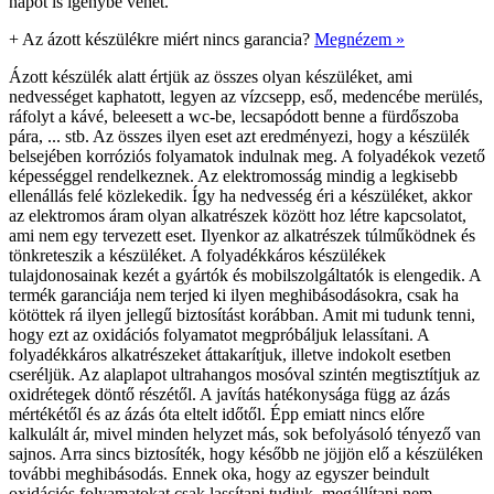
napot is igénybe vehet.
+
Az ázott készülékre miért nincs garancia?
Megnézem »
Ázott készülék alatt értjük az összes olyan készüléket, ami
nedvességet kaphatott, legyen az vízcsepp, eső, medencébe merülés,
ráfolyt a kávé, beleesett a wc-be, lecsapódott benne a fürdőszoba
pára, ... stb. Az összes ilyen eset azt eredményezi, hogy a készülék
belsejében korróziós folyamatok indulnak meg. A folyadékok vezető
képességgel rendelkeznek. Az elektromosság mindig a legkisebb
ellenállás felé közlekedik. Így ha nedvesség éri a készüléket, akkor
az elektromos áram olyan alkatrészek között hoz létre kapcsolatot,
ami nem egy tervezett eset. Ilyenkor az alkatrészek túlműködnek és
tönkreteszik a készüléket. A folyadékkáros készülékek
tulajdonosainak kezét a gyártók és mobilszolgáltatók is elengedik. A
termék garanciája nem terjed ki ilyen meghibásodásokra, csak ha
kötöttek rá ilyen jellegű biztosítást korábban. Amit mi tudunk tenni,
hogy ezt az oxidációs folyamatot megpróbáljuk lelassítani. A
folyadékkáros alkatrészeket áttakarítjuk, illetve indokolt esetben
cseréljük. Az alaplapot ultrahangos mosóval szintén megtisztítjuk az
oxidrétegek döntő részétől. A javítás hatékonysága függ az ázás
mértékétől és az ázás óta eltelt időtől. Épp emiatt nincs előre
kalkulált ár, mivel minden helyzet más, sok befolyásoló tényező van
sajnos. Arra sincs biztosíték, hogy később ne jöjjön elő a készüléken
további meghibásodás. Ennek oka, hogy az egyszer beindult
oxidációs folyamatokat csak lassítani tudjuk, megállítani nem.