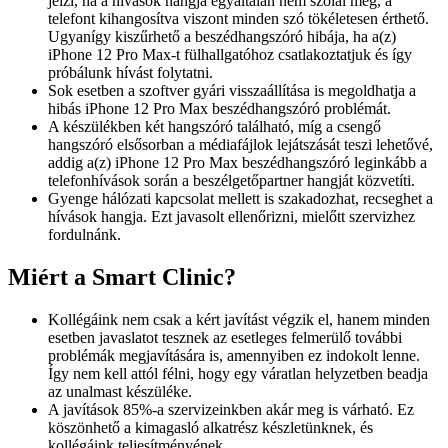
jelzi, ha a hívások hangja egyáltalán nem szólal meg, a
telefont kihangosítva viszont minden szó tökéletesen érthető.
Ugyanígy kiszűrhető a beszédhangszóró hibája, ha a(z)
iPhone 12 Pro Max-t fülhallgatóhoz csatlakoztatjuk és így
próbálunk hívást folytatni.
Sok esetben a szoftver gyári visszaállítása is megoldhatja a
hibás iPhone 12 Pro Max beszédhangszóró problémát.
A készülékben két hangszóró található, míg a csengő
hangszóró elsősorban a médiafájlok lejátszását teszi lehetővé,
addig a(z) iPhone 12 Pro Max beszédhangszóró leginkább a
telefonhívások során a beszélgetőpartner hangját közvetíti.
Gyenge hálózati kapcsolat mellett is szakadozhat, recseghet a
hívások hangja. Ezt javasolt ellenőrizni, mielőtt szervizhez
fordulnánk.
Miért a Smart Clinic?
Kollégáink nem csak a kért javítást végzik el, hanem minden
esetben javaslatot tesznek az esetleges felmerülő további
problémák megjavítására is, amennyiben ez indokolt lenne.
Így nem kell attól félni, hogy egy váratlan helyzetben beadja
az unalmast készüléke.
A javítások 85%-a szervizeinkben akár meg is várható. Ez
köszönhető a kimagasló alkatrész készletünknek, és
kollégáink teljesítményének.