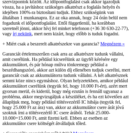
szervizpontok között. Az időpontfoglalást csak akkor igazoljuk
vissza, ha a javításhoz szükséges alkatrészt a foglalás helyén és
idejében 100%-ra biztosítani tudjuk. Ehhez szükségünk van
általában 1 munkanapra. Ez az oka annak, hogy 24 órán belül nem
fogadunk el időpontfoglalást. Ettől függetlenül, ha korábban
szeretnél jönni, akkor hívj fel minket telefonon (+36 30 630-22-77),
vagy
írj nekünk
, mert nem kizárt, hogy előbb is tuduk fogadni.
+
Miért csak a beszerelt alkatrészekre van garancia?
Megnézem »
Garanciát értelemszerűen csak arra az alkatrészre tudunk vállalni,
amit cserélünk. Ha például kicserélünk az ügyfél kérésére egy
akkumulátort, és pár hónap múlva tönkremegy például a
beszédhangszóró, akkor azt külön díj ellenében tudjuk cserélni, mert
garanciát csak az akkumulátorra tudunk vállalni. A két alkatrésznek
semmi köze nincs egymáshoz. Olyan helyzetekben, amikor például
akkumulátort cserélünk (tegyük fel, hogy 10.000 Ft-ért), azért mert
gyorsan merül, és kiderül, hogy még ezután is fennáll ugyanaz a
probléma, akkor megvizsgáljuk a készüléket, és ha ezt követően azt
állapítjuk meg, hogy például töltésvezérlő IC hibája (tegyük fel,
hogy 25.000 Ft az ára) van, akkor az akkumulátor csere árát jóvá
szoktuk írni a töltésvezérlő IC csere árából. Tehát 25.000-
10.000=15.000 Ft, amit fizetni kell. Ebben az esetben az
akkumulátor csere költségét átvállaljuk tőled.