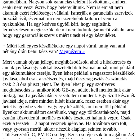
garanciában. Nagyon sok garanciás telefont javítottunk, amiben
senki nem veszi észre, hogy belenyúltunk. Nem is emiatt nem
akarunk ezért felelősséget vállalni. Ismerjük a garanciális szervizek
hozzáállását, és emiatt mi nem szeretnénk koloncot venni a
nyakunkba. Ha egy kedves ügyfél kéri, hogy segítsünk,
természetesen megtesszük, de mi nem tudunk garanciát vállalni arra,
hogy egy garanciális szerviz miért utasít el egy készüléket.
+
Miért kell egyes készülékekre egy napot várni, amíg van ami
néhány órán belül kész van?
Megnézem »
Mert vannak olyan jellegű meghibásodások, ahol a hibakeresés és
annak javítása egy sokkal összetettebb folyamat annál, mint például
egy akkumulátor cseréje. Ilyen lehet például a ragasztott készülékek
javítása, ahol csak a szétszedés, majd összeragasztás és száradás
csak 2-3 óra pluszt jelent. De ilyen lehet pl egy szoftveres
meghibásodás is, amikor több GB-nyi adatot kell mentenünk akár
órákig, majd a javítás után visszatölteni mindent. Egy ázott készülék
javítási ideje, mire minden hibát kizárunk, rossz esetben akár egy
hetet is igénybe vehet. Vagy egy készülék, ami nem tölt például.
Ilyenkor akkumulátort cserélünk, vagy egy töltőcsatlakozót, majd
ezután közvetlenül merülés és töltés teszteket hajtunk végre. Csak
ezek a tesztek 1-2 napot vesznek igénybe. Ha továbbra sem tölt,
vagy gyorsan merül, akkor nézzük alaplapi szinten tovább.
Töltésvezérlő IC, PM IC esetleg. Ezek cseréje csak önmagában 2-3