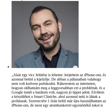
„Akár egy vicc felütése is lehetne: leejtettem az iPhone-om, és
azonnal betört a kijelzője. De abban a pillanatban valahogy
nem volt kedvem poénkodni. Rákerestem az interneten,
hogyan oldhatnám meg a leggyorsabban ezt a problémát, és a
Google ismét a barátom volt, nagyon jó tippet adott. Elvittem
a készüléket a Smart Clinicbe, ahol azonnal neki is láttak a
javításnak. Szerencsére 1 órán belül már újra használhattam az
iPhone-om, de most egy atombunkerrel egyenértékű tokot is