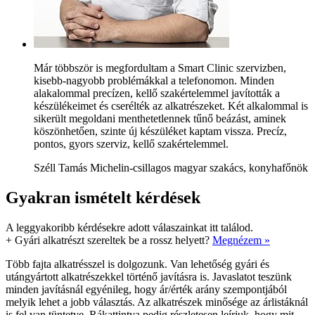
Már többször is megfordultam a Smart Clinic szervizben,
kisebb-nagyobb problémákkal a telefonomon. Minden
alakalommal precízen, kellő szakértelemmel javították a
készülékeimet és cserélték az alkatrészeket. Két alkalommal is
sikerült megoldani menthetetlennek tűnő beázást, aminek
köszönhetően, szinte új készüléket kaptam vissza. Precíz,
pontos, gyors szerviz, kellő szakértelemmel.
Széll Tamás Michelin-csillagos magyar szakács, konyhafőnök
Gyakran ismételt kérdések
A leggyakoribb kérdésekre adott válaszainkat itt találod.
+
Gyári alkatrészt szereltek be a rossz helyett?
Megnézem »
Több fajta alkatrésszel is dolgozunk. Van lehetőség gyári és
utángyártott alkatrészekkel történő javításra is. Javaslatot teszünk
minden javításnál egyénileg, hogy ár/érték arány szempontjából
melyik lehet a jobb választás. Az alkatrészek minősége az árlistáknál
is fel van tüntetve. Rákattintva pedig részletesen leírjuk, hogy mit