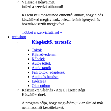
Válaszd a kényelmet,
intézd a szervizt otthonról!
Ki sem kell mozdulnod otthonról ahhoz, hogy hibás
készüléked megjavítsuk. Jelezd felénk igényed, és
hozzuk-visszük megjavítva.
Többet a szervizfutárról »
webshop
Kiegészítő, tartozék
Tokok
Kijelzővédelem
Kábelek
Autós töltők
Autós tartók
Fali töltők, adapterek
Audio és headset
Egészség
Okosotthon
Készülékfelvásárlás - Adj Új Életet Régi
Készülékednek
A program célja, hogy megvásároljuk az általad már
nem használt készülékeket.