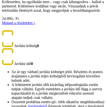
Kellemetlen, ha egyáltalán nem – vagy csak kihangosítva – hallod a
partnered. Különösen irodában vagy utcán. Visszaadjuk a privát
telefonálás élményét azzal, hogy megjavítjuk a beszédhangszórót.
24.990,- Ft
Mutasd a részleteket »
Javítási költség
0
Javítási idő
0
Az ár egy várható javítási költséget jelöl. Részletes és pontos
árajánlatot a javítás teljes költségéről bevizsgálást követően
tudunk adni.
A feltüntetett javítási időt kizárólag időpontfoglalás esetén
tudjuk vállalni. Egyéb esetekben a javítási idő függ a szerviz
kapacitásától és a javítás megkezdését érkezési sorrend
alapján tudjuk csak vállalni.
Összetett probléma esetén (pl.: több alkatrész meghibásodása)
javasoljuk
árajánlatkérő
űrlapunk kitöltését, ahol a listaáraktól