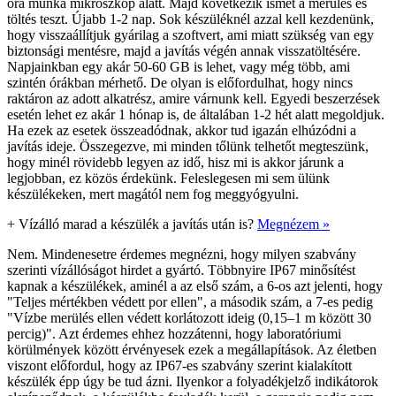
óra munka mikroszkóp alatt. Majd következik ismét a merülés és
töltés teszt. Újabb 1-2 nap. Sok készüléknél azzal kell kezdenünk,
hogy visszaállítjuk gyárilag a szoftvert, ami miatt szükség van egy
biztonsági mentésre, majd a javítás végén annak visszatöltésére.
Napjainkban egy akár 50-60 GB is lehet, vagy még több, ami
szintén órákban mérhető. De olyan is előfordulhat, hogy nincs
raktáron az adott alkatrész, amire várnunk kell. Egyedi beszerzések
esetén lehet ez akár 1 hónap is, de általában 1-2 hét alatt megoldjuk.
Ha ezek az esetek összeadódnak, akkor tud igazán elhúzódni a
javítás ideje. Összegezve, mi minden tőlünk telhetőt megteszünk,
hogy minél rövidebb legyen az idő, hisz mi is akkor járunk a
legjobban, ez közös érdekünk. Feleslegesen mi sem ülünk
készülékeken, mert magától nem fog meggyógyulni.
+
Vízálló marad a készülék a javítás után is?
Megnézem »
Nem. Mindenesetre érdemes megnézni, hogy milyen szabvány
szerinti vízállóságot hirdet a gyártó. Többnyire IP67 minősítést
kapnak a készülékek, aminél a az első szám, a 6-os azt jelenti, hogy
"Teljes mértékben védett por ellen", a második szám, a 7-es pedig
"Vízbe merülés ellen védett korlátozott ideig (0,15–1 m között 30
percig)". Azt érdemes ehhez hozzátenni, hogy laboratóriumi
körülmények között érvényesek ezek a megállapítások. Az életben
viszont előfordul, hogy az IP67-es szabvány szerint kialakított
készülék épp úgy be tud ázni. Ilyenkor a folyadékjelző indikátorok