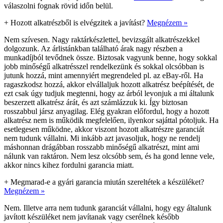
válaszolni fognak rövid időn belül.
+
Hozott alkatrészből is elvégzitek a javítást?
Megnézem »
Nem szívesen. Nagy raktárkészlettel, bevizsgált alkatrészekkel
dolgozunk. Az árlistánkban található árak nagy részben a
munkadíjból tevődnek össze. Biztosak vagyunk benne, hogy sokkal
jobb minőségű alkatrésszel rendelkezünk és sokkal olcsóbban is
jutunk hozzá, mint amennyiért megrendeled pl. az eBay-ről. Ha
ragaszkodsz hozzá, akkor elvállaljuk hozott alkatrész beépítését, de
ezt csak úgy tudjuk megtenni, hogy az árból levonjuk a mi általunk
beszerzett alkatrész árát, és azt számlázzuk ki. Így biztosan
rosszabbul jársz anyagilag. Elég gyakran előfordul, hogy a hozott
alkatrész nem is működik megfelelően, ilyenkor sajáttal pótoljuk. Ha
esetlegesen működne, akkor viszont hozott alkatrészre garanciát
nem tudunk vállalni. Mi inkább azt javasoljuk, hogy ne rendelj
máshonnan drágábban rosszabb minőségű alkatrészt, mint ami
nálunk van raktáron. Nem lesz olcsóbb sem, és ha gond lenne vele,
akkor nincs kihez fordulni garancia miatt.
+
Megmarad-e a gyári garancia miután szereltétek a készüléket?
Megnézem »
Nem. Illetve arra nem tudunk garanciát vállalni, hogy egy általunk
javított készüléket nem javítanak vagy cserélnek később