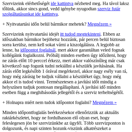
Szervizeink elérhetőségét
ide kattintva
nézheted meg. Ha távol laksz
tőlünk, akkor sincs gond, vedd igénybe nyugodtan
szerviz futár
szolgáltatásunkat ide kattintva
.
+
Nyitvatartási időn belül bármikor mehetek?
Megnézem »
Szervizeink nyitvatartási idejét
itt tudod megtekinteni
. Ebben az
időszakban bármikor bejöhetsz hozzánk, pár percen belül biztosan
sorra kerülsz, nem kell sokat várni a kiszolgálásra. A legjobb az
lenne, ha
időpontot foglalnál
, mert akkor garantáltan veled fognak
kollégáink foglalkozni. Próbálj minden esetben úgy időzíteni, hogy
ne zárás előtt 10 perccel érkezz, mert akkor valószínűleg már csak
következő nap fogunk tudni nekiállni a készülék javításának. Ha
zárás előtt legkésőbb 1 órával megérkezel, akkor nagy esély van rá,
hogy még zárásig be tudjuk vállalni a készüléket úgy, hogy még
akkor el is tudod vinni. Természetesen a javítási időt mindig a
helyszínen tudjuk pontosan megállapítani. A javítási idő minden
esetben függ a meghibásodás jellegétől és a szerviz terheltségétől.
+
Holnapra miért nem tudok időpontot foglalni?
Megnézem »
Minden időpontfoglalás beérkezésekor ellenőrizzük az aktuális
raktárkészletet, hogy ne fordulhasson elő olyan eset, hogy
feleslegesen jön be szervizünkbe az ügyfél. Több szervizponton is
dolgozunk, és napi szinten hozunk-viszünk alkatrészeket a