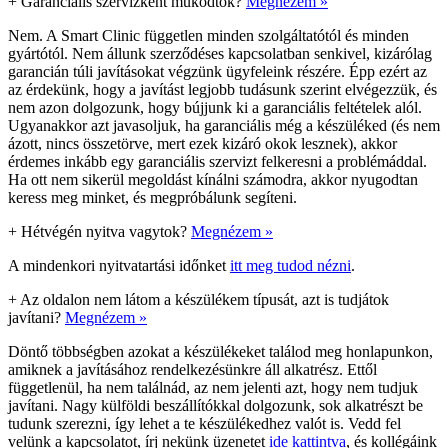
+
Garanciális szervizként működtök?
Megnézem »
Nem. A Smart Clinic független minden szolgáltatótól és minden
gyártótól. Nem állunk szerződéses kapcsolatban senkivel, kizárólag
garancián túli javításokat végzünk ügyfeleink részére. Épp ezért az
az érdekünk, hogy a javítást legjobb tudásunk szerint elvégezzük, és
nem azon dolgozunk, hogy bújjunk ki a garanciális feltételek alól.
Ugyanakkor azt javasoljuk, ha garanciális még a készüléked (és nem
ázott, nincs összetörve, mert ezek kizáró okok lesznek), akkor
érdemes inkább egy garanciális szervizt felkeresni a problémáddal.
Ha ott nem sikerül megoldást kínálni számodra, akkor nyugodtan
keress meg minket, és megpróbálunk segíteni.
+
Hétvégén nyitva vagytok?
Megnézem »
A mindenkori nyitvatartási időnket
itt meg tudod nézni
.
+
Az oldalon nem látom a készülékem típusát, azt is tudjátok
javítani?
Megnézem »
Döntő többségben azokat a készülékeket találod meg honlapunkon,
amiknek a javításához rendelkezésünkre áll alkatrész. Ettől
függetlenül, ha nem találnád, az nem jelenti azt, hogy nem tudjuk
javítani. Nagy külföldi beszállítókkal dolgozunk, sok alkatrészt be
tudunk szerezni, így lehet a te készülékedhez valót is. Vedd fel
velünk a kapcsolatot, írj nekünk üzenetet
ide kattintva
, és kollégáink