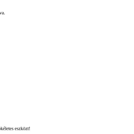
va.
kéletes eszközt!