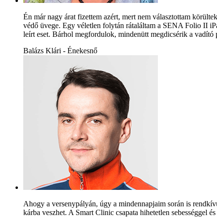
Én már nagy árat fizettem azért, mert nem választottam körültek
védő üvege. Egy véletlen folytán rátaláltam a SENA Folio II iPa
leírt eset. Bárhol megfordulok, mindenütt megdicsérik a vadító
Balázs Klári - Énekesnő
Ahogy a versenypályán, úgy a mindennapjaim során is rendkívül
kárba veszhet. A Smart Clinic csapata hihetetlen sebességgel és