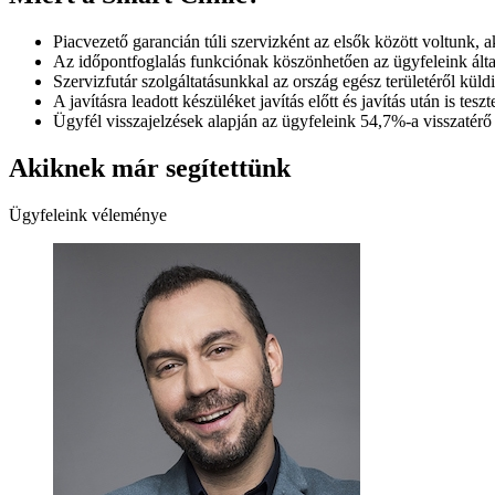
Piacvezető garancián túli szervizként az elsők között voltunk, ak
Az időpontfoglalás funkciónak köszönhetően az ügyfeleink álta
Szervizfutár szolgáltatásunkkal az ország egész területéről küld
A javításra leadott készüléket javítás előtt és javítás után is te
Ügyfél visszajelzések alapján az ügyfeleink 54,7%-a visszatérő
Akiknek már segítettünk
Ügyfeleink véleménye