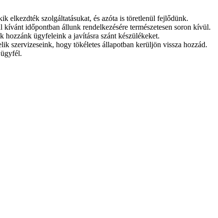
ik elkezdték szolgáltatásukat, és azóta is töretlenül fejlődünk.
l kívánt időpontban állunk rendelkezésére természetesen soron kívül.
ik hozzánk ügyfeleink a javításra szánt készülékeket.
sztelik szervizeseink, hogy tökéletes állapotban kerüljön vissza hozzád.
 ügyfél.