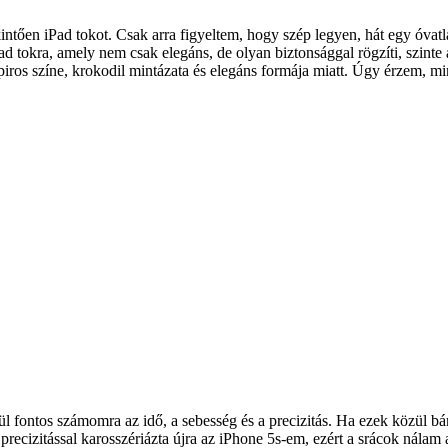
intően iPad tokot. Csak arra figyeltem, hogy szép legyen, hát egy óvatl
d tokra, amely nem csak elegáns, de olyan biztonsággal rögzíti, szinte 
 piros színe, krokodil mintázata és elegáns formája miatt. Úgy érzem, 
 fontos számomra az idő, a sebesség és a precizitás. Ha ezek közül bá
 precizitással karosszériázta újra az iPhone 5s-em, ezért a srácok nála