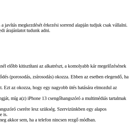
és a javítás megkezdését érkezési sorrend alapján tudjuk csak vállalni.
edi árajánlatot tudunk adni.
él előbb kitisztítani az alkatrészt, a komolyabb kár megelőzésének
dés (porosodás, zsírosodás) okozza. Ebben az esetben elegendő, ha
at. Ezt az okozza, hogy egy nagyobb ütés hatására elmozdul az
ngját, míg a(z) iPhone 13 csengőhangszóró a multimédiás tartalmak
angszóró cserére lesz szükség. Szervizünkben egy alapos
e is.
meg akkor sem, ha a telefon nincsen rezgő módban.