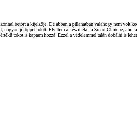
és azonnal betört a kijelzője. De abban a pillanatban valahogy nem vol
 nagyon jó tippet adott. Elvittem a készüléket a Smart Clinicbe, ahol az
tékű tokot is kaptam hozzá. Ezzel a védelemmel talán dobálni is lehet