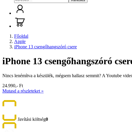
Főoldal
Apple
iPhone 13 csengőhangszóró csere
iPhone 13 csengőhangszóró cser
Nincs lenémítva a készülék, mégsem hallasz semmit? A Youtube videó
24.990,- Ft
Mutasd a részleteket »
Javítási költség
0