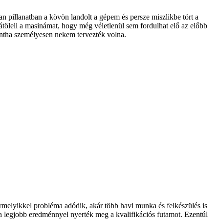
an pillanatban a kövön landolt a gépem és persze miszlikbe tört a
átöleli a masinámat, hogy még véletlenül sem fordulhat elő az előbb
mintha személyesen nekem tervezték volna.
rmelyikkel probléma adódik, akár több havi munka és felkészülés is
m a legjobb eredménnyel nyerték meg a kvalifikációs futamot. Ezentúl