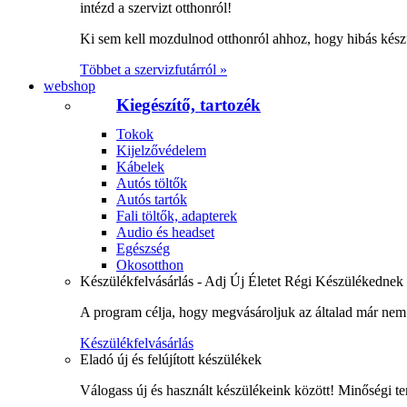
intézd a szervizt otthonról!
Ki sem kell mozdulnod otthonról ahhoz, hogy hibás kész
Többet a szervizfutárról »
webshop
Kiegészítő, tartozék
Tokok
Kijelzővédelem
Kábelek
Autós töltők
Autós tartók
Fali töltők, adapterek
Audio és headset
Egészség
Okosotthon
Készülékfelvásárlás - Adj Új Életet Régi Készülékednek
A program célja, hogy megvásároljuk az általad már nem 
Készülékfelvásárlás
Eladó új és felújított készülékek
Válogass új és használt készülékeink között! Minőségi te