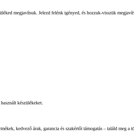
üléked megjavítsuk. Jelezd felénk igényed, és hozzuk-visszük megjavít
használt készülékeket.
rmékek, kedvező árak, garancia és szakértői támogatás – találd meg a tö