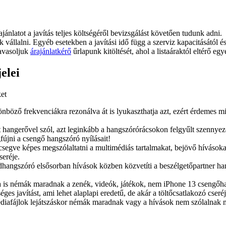
ajánlatot a javítás teljes költségéről bevizsgálást követően tudunk adni.
juk vállalni. Egyéb esetekben a javítási idő függ a szerviz kapacitásától 
javasoljuk
árajánlatkérő
űrlapunk kitöltését, ahol a listaáraktól eltérő egy
elei
ket
öző frekvenciákra rezonálva át is lyukaszthatja azt, ezért érdemes min
angerővel szól, azt leginkább a hangszórórácsokon felgyűlt szennyező
gfújni a csengő hangszóró nyílásait!
ecsegve képes megszólaltatni a multimédiás tartalmakat, bejövő hívások
seréje.
dhangszóró elsősorban hívások közben közvetíti a beszélgetőpartner ha
va is némák maradnak a zenék, videók, játékok, nem iPhone 13 csengőh
ges javítást, ami lehet alaplapi eredetű, de akár a töltőcsatlakozó cseréj
diafájlok lejátszáskor némák maradnak vagy a hívások nem szólalnak 