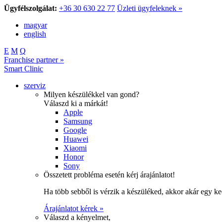
Ügyfélszolgálat:
+36 30 630 22 77
Üzleti ügyfeleknek »
magyar
english
E
M
Q
Franchise partner »
Smart Clinic
szerviz
Milyen készülékkel van gond?
Válaszd ki a márkát!
Apple
Samsung
Google
Huawei
Xiaomi
Honor
Sony
Összetett probléma esetén kérj árajánlatot!
Ha több sebből is vérzik a készüléked, akkor akár egy k
Árajánlatot kérek »
Válaszd a kényelmet,