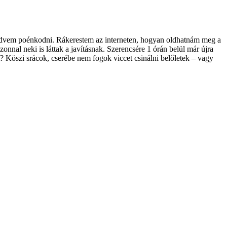
t kedvem poénkodni. Rákerestem az interneten, hogyan oldhatnám meg a
onnal neki is láttak a javításnak. Szerencsére 1 órán belül már újra
? Köszi srácok, cserébe nem fogok viccet csinálni belőletek – vagy