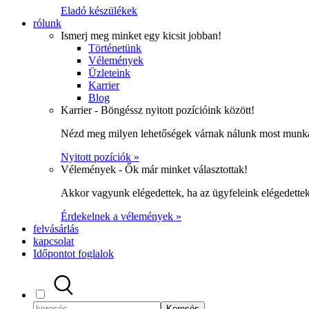
Eladó készülékek
rólunk
Ismerj meg minket egy kicsit jobban!
Történetünk
Vélemények
Üzleteink
Karrier
Blog
Karrier - Böngéssz nyitott pozícióink között!
Nézd meg milyen lehetőségek várnak nálunk most munka
Nyitott pozíciók »
Vélemények - Ők már minket választottak!
Akkor vagyunk elégedettek, ha az ügyfeleink elégedett
Érdekelnek a vélemények »
felvásárlás
kapcsolat
Időpontot foglalok
Keresés