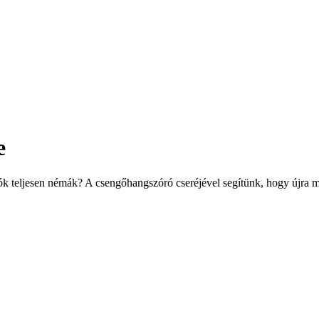
e
k teljesen némák? A csengőhangszóró cseréjével segítünk, hogy újra 