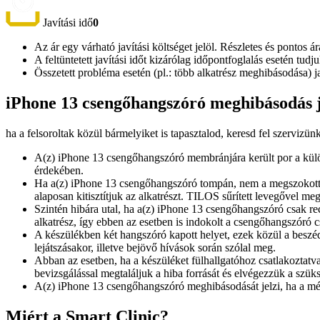
Javítási idő
0
Az ár egy várható javítási költséget jelöl. Részletes és pontos ár
A feltüntetett javítási időt kizárólag időpontfoglalás esetén tud
Összetett probléma esetén (pl.: több alkatrész meghibásodása) 
iPhone 13 csengőhangszóró meghibásodás j
ha a felsoroltak közül bármelyiket is tapasztalod, keresd fel szervizün
A(z) iPhone 13 csengőhangszóró membránjára került por a különb
érdekében.
Ha a(z) iPhone 13 csengőhangszóró tompán, nem a megszokott h
alaposan kitisztítjuk az alkatrészt. TILOS sűrített levegővel me
Szintén hibára utal, ha a(z) iPhone 13 csengőhangszóró csak r
alkatrész, így ebben az esetben is indokolt a csengőhangszóró c
A készülékben két hangszóró kapott helyet, ezek közül a beszé
lejátszásakor, illetve bejövő hívások során szólal meg.
Abban az esetben, ha a készüléket fülhallgatóhoz csatlakoztat
bevizsgálással megtaláljuk a hiba forrását és elvégezzük a szüksé
A(z) iPhone 13 csengőhangszóró meghibásodását jelzi, ha a mé
Miért a Smart Clinic?