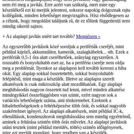
nem éri meg a javítás. Erre azért van szükség, mert mire egy
készülékről ezt ki merjük jelenteni, sokszor napokig dolgoznak rajta
kollégáink, minden lehetőséget megvizsgálva. Hisz elsődlegesen az
a célunk, hogy megoldást találjunk rá, de ez tőlünk függetlenül nem
mindig sikerül sajnos.
+
Az alaplapi javítás miért tart tovább?
Megnézem »
Az egyszerűbb javítások közé soroljuk a perifériák cseréjét, mint
például kijelző, akkumulátor, kamerák, szalagkábelek... stb. Ezek a
perifériák 0,5-1 óra alatt cserélhetőek, aránylag egyszerűen. A
rosszabb és bonyolultabb eset az, ha a periféria cseréje nem oldja
meg a problémát. Ilyenkor az alaplapon kell tovább keresni a hiba
okát. Egy alaplap sokkal összetettebb, sokkal bonyolultabb
felépítésű, mint maga a készülék. Illetve az alaplapra szerelt
alkatrészek is csak mikroszkóp alatt mozdíthatóak. Egy alaplapi
meghibásodás nagyon összetett tud lenni, mivel minden alkatrész
mindegyikkel összefüggésben van szinte, ezért nagyon sok a
variációs lehetőségek száma, ami tönkremehet. Ezeknek a
hibalehetőségeknek a feltérképezése több órát, és sokkal nagyobb
szakértelmet igényel. Az alaplapi alkatrészek, mint például IC-k,
ellenállások, kondenzátorok meghibásodása sem mindig egyértelmű,
aminek a feltárása szintén több órás művelet. Az alaplapi javítások
utáni tesztek (mint például merülés, töltés) szintén időigényesek,
mire azt merjük mondani, hogy rendben van a készülék.