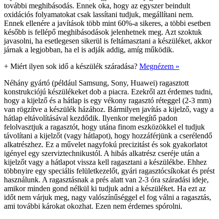
további meghibásodás. Ennek oka, hogy az egyszer beindult
oxidációs folyamatokat csak lassítani tudjuk, megállítani nem.
Ennek ellenére a javítások több mint 60%-a sikeres, a többi esetben
később is fellépő meghibásodások jelenhetnek meg. Azt szoktuk
javasolni, ha esetlegesen sikerül is feltámasztani a készüléket, akkor
járnak a legjobban, ha el is adják addig, amíg működik.
+
Miért ilyen sok idő a készülék száradása?
Megnézem »
Néhány gyártó (például Samsung, Sony, Huawei) ragasztott
konstrukciójú készülékeket dob a piacra. Ezekről azt érdemes tudni,
hogy a kijelző és a hátlap is egy vékony ragasztó réteggel (2-3 mm)
van rögzítve a készülék házához. Bármilyen javítás a kijelző, vagy a
hátlap eltávolításával kezdődik. Ilyenkor melegítő padon
felolvasztjuk a ragasztót, hogy utána finom eszközökkel el tudjuk
távolítani a kijelzőt (vagy hátlapot), hogy hozzáférjünk a cserélendő
alkatrészhez. Ez a művelet nagyfokú precizitást és sok gyakorlatot
igényel egy szerviztechnikustól. A hibás alkatrész cseréje után a
kijelzőt vagy a hátlapot vissza kell ragasztani a készülékbe. Ehhez
többnyire egy speciális felületkezelőt, gyári ragasztócsíkokat és prést
használunk. A ragasztásnak a prés alatt van 2-3 óra száradási ideje,
amikor minden gond nélkül ki tudjuk adni a készüléket. Ha ezt az
időt nem várjuk meg, nagy valószínűséggel el fog válni a ragasztás,
ami további károkat okozhat. Ezen nem érdemes spórolni.