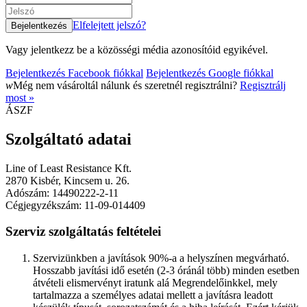
Elfelejtett jelszó?
Vagy jelentkezz be a közösségi média azonosítóid egyikével.
Bejelentkezés Facebook fiókkal
Bejelentkezés Google fiókkal
w
Még nem vásároltál nálunk és szeretnél regisztrálni?
Regisztrálj
most »
ÁSZF
Szolgáltató adatai
Line of Least Resistance Kft.
2870 Kisbér, Kincsem u. 26.
Adószám: 14490222-2-11
Cégjegyzékszám: 11-09-014409
Szerviz szolgáltatás feltételei
Szervizünkben a javítások 90%-a a helyszínen megvárható.
Hosszabb javítási idő esetén (2-3 óránál több) minden esetben
átvételi elismervényt iratunk alá Megrendelőinkkel, mely
tartalmazza a személyes adatai mellett a javításra leadott