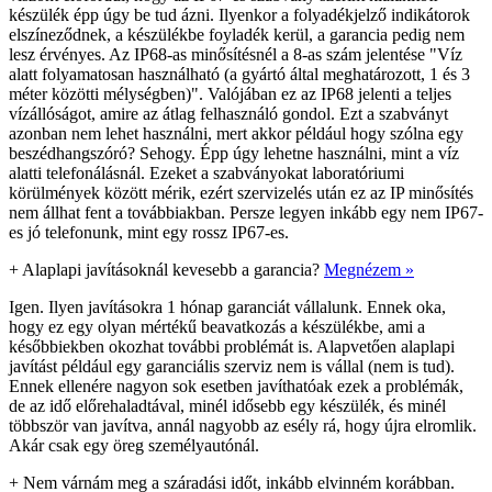
készülék épp úgy be tud ázni. Ilyenkor a folyadékjelző indikátorok
elszíneződnek, a készülékbe foyladék kerül, a garancia pedig nem
lesz érvényes. Az IP68-as minősítésnél a 8-as szám jelentése "Víz
alatt folyamatosan használható (a gyártó által meghatározott, 1 és 3
méter közötti mélységben)". Valójában ez az IP68 jelenti a teljes
vízállóságot, amire az átlag felhasználó gondol. Ezt a szabványt
azonban nem lehet használni, mert akkor például hogy szólna egy
beszédhangszóró? Sehogy. Épp úgy lehetne használni, mint a víz
alatti telefonálásnál. Ezeket a szabványokat laboratóriumi
körülmények között mérik, ezért szervizelés után ez az IP minősítés
nem állhat fent a továbbiakban. Persze legyen inkább egy nem IP67-
es jó telefonunk, mint egy rossz IP67-es.
+
Alaplapi javításoknál kevesebb a garancia?
Megnézem »
Igen. Ilyen javításokra 1 hónap garanciát vállalunk. Ennek oka,
hogy ez egy olyan mértékű beavatkozás a készülékbe, ami a
későbbiekben okozhat további problémát is. Alapvetően alaplapi
javítást például egy garanciális szerviz nem is vállal (nem is tud).
Ennek ellenére nagyon sok esetben javíthatóak ezek a problémák,
de az idő előrehaladtával, minél idősebb egy készülék, és minél
többször van javítva, annál nagyobb az esély rá, hogy újra elromlik.
Akár csak egy öreg személyautónál.
+
Nem várnám meg a száradási időt, inkább elvinném korábban.