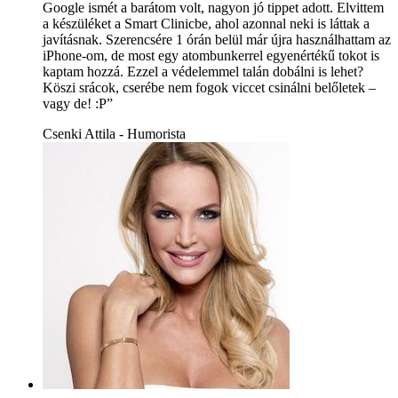
Google ismét a barátom volt, nagyon jó tippet adott. Elvittem
a készüléket a Smart Clinicbe, ahol azonnal neki is láttak a
javításnak. Szerencsére 1 órán belül már újra használhattam az
iPhone-om, de most egy atombunkerrel egyenértékű tokot is
kaptam hozzá. Ezzel a védelemmel talán dobálni is lehet?
Köszi srácok, cserébe nem fogok viccet csinálni belőletek –
vagy de! :P”
Csenki Attila - Humorista