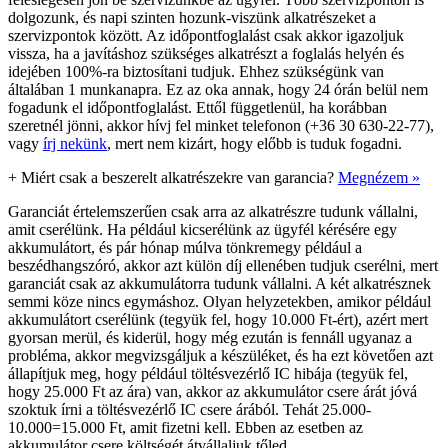
dolgozunk, és napi szinten hozunk-viszünk alkatrészeket a
szervizpontok között. Az időpontfoglalást csak akkor igazoljuk
vissza, ha a javításhoz szükséges alkatrészt a foglalás helyén és
idejében 100%-ra biztosítani tudjuk. Ehhez szükségünk van
általában 1 munkanapra. Ez az oka annak, hogy 24 órán belül nem
fogadunk el időpontfoglalást. Ettől függetlenül, ha korábban
szeretnél jönni, akkor hívj fel minket telefonon (+36 30 630-22-77),
vagy
írj nekünk
, mert nem kizárt, hogy előbb is tuduk fogadni.
+
Miért csak a beszerelt alkatrészekre van garancia?
Megnézem »
Garanciát értelemszerűen csak arra az alkatrészre tudunk vállalni,
amit cserélünk. Ha például kicserélünk az ügyfél kérésére egy
akkumulátort, és pár hónap múlva tönkremegy például a
beszédhangszóró, akkor azt külön díj ellenében tudjuk cserélni, mert
garanciát csak az akkumulátorra tudunk vállalni. A két alkatrésznek
semmi köze nincs egymáshoz. Olyan helyzetekben, amikor például
akkumulátort cserélünk (tegyük fel, hogy 10.000 Ft-ért), azért mert
gyorsan merül, és kiderül, hogy még ezután is fennáll ugyanaz a
probléma, akkor megvizsgáljuk a készüléket, és ha ezt követően azt
állapítjuk meg, hogy például töltésvezérlő IC hibája (tegyük fel,
hogy 25.000 Ft az ára) van, akkor az akkumulátor csere árát jóvá
szoktuk írni a töltésvezérlő IC csere árából. Tehát 25.000-
10.000=15.000 Ft, amit fizetni kell. Ebben az esetben az
akkumulátor csere költségét átvállaljuk tőled.