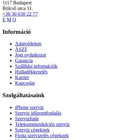
1117
Budapest
Bölcső utca 11.
+36 30 630 22 77
E
M
Q
Információ
Adatvédelem
ÁSZF
Jogi nyilatkozat
Garancia
Szállítási információk
Hulladékkezelés
Karrier
Kapcsolat
Szolgáltatásaink
iPhone szerviz
Szerviz időpontfoglalás
Szervizfutár
Telekommunikációs szerviz
Szerviz cégeknek
Flotta szervizelés cégeknek