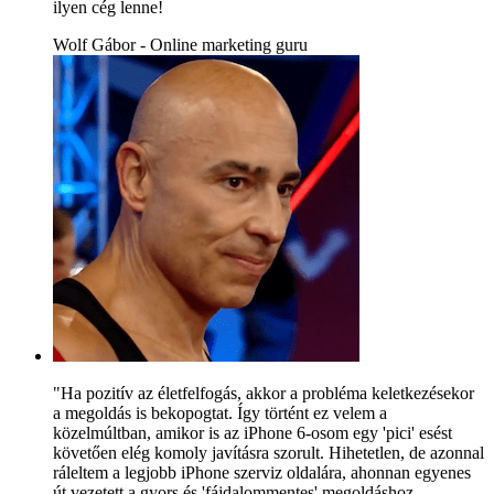
ilyen cég lenne!
Wolf Gábor - Online marketing guru
"Ha pozitív az életfelfogás, akkor a probléma keletkezésekor
a megoldás is bekopogtat. Így történt ez velem a
közelmúltban, amikor is az iPhone 6-osom egy 'pici' esést
követően elég komoly javításra szorult. Hihetetlen, de azonnal
ráleltem a legjobb iPhone szerviz oldalára, ahonnan egyenes
út vezetett a gyors és 'fájdalommentes' megoldáshoz.