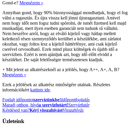
Gond-e?
Megnézem »
Annyiban gond, hogy 90% bizonyossággal mondhatjuk, hogy el fog
válni a ragasztás. És újra vissza kell jönni újraragasztani. Amivel
nem hogy időt nem fogsz tudni spórolni, de ismét fizetned kell majd
munkadíjat, mert ilyen esetben garanciát sem tudunk rá vállalni.
Nem beszélve arról, hogy az elváló kijelző vagy hátlap mellett
keletkező résen szennyeződés kerülhet a készülékbe, ami zárlatot
okozhat, vagy foltos lesz a kijelző háttérfénye, ami csak kijelző
cserével orvosolható. Ezek mind plusz költségek és újabb idő a
szervizben. Ezért is nem ajánljuk azt, hogy idő előtt elvidd a
készüléket. De saját felelősségre természetesen kiadjuk.
+
Mit jelent az alkatrészeknél az a jelölés, hogy A++, A+, A, B?
Megnézem »
Ezek a jelölések az alkatrész minőségére utalnak. Részletes
információkért
kattints ide
.
Foglalj időpontot
szervizünkbe!
Időpontfoglalás
Maradj otthon, hívd
a szervizfutárt!
Szervizfutár
Kérdésed van?
Kérj visszahívást
Visszahívás
Üzleteink