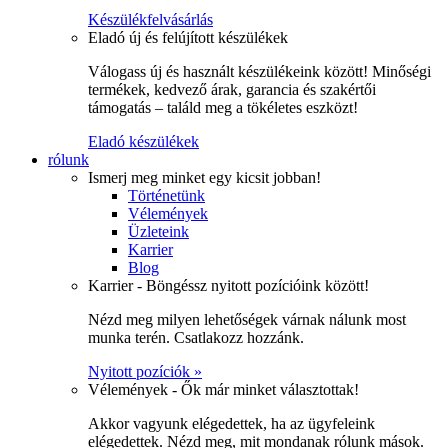
Készülékfelvásárlás
Eladó új és felújított készülékek
Válogass új és használt készülékeink között! Minőségi
termékek, kedvező árak, garancia és szakértői
támogatás – találd meg a tökéletes eszközt!
Eladó készülékek
rólunk
Ismerj meg minket egy kicsit jobban!
Történetünk
Vélemények
Üzleteink
Karrier
Blog
Karrier - Böngéssz nyitott pozícióink között!
Nézd meg milyen lehetőségek várnak nálunk most
munka terén. Csatlakozz hozzánk.
Nyitott pozíciók »
Vélemények - Ők már minket választottak!
Akkor vagyunk elégedettek, ha az ügyfeleink
elégedettek. Nézd meg, mit mondanak rólunk mások.