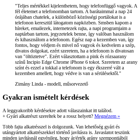
"Teljes mértékkel kijelenthetem, hogy telefonfüggő vagyok. A
fél életemet a telefonomban tartom. A barátaimmal a nap 24
órájában chatelek, a különböző közösségi portálokat is a
telefonon keresztül látogatom napközben. Smsben kapom a
híreket, emailezek, internetezek rajta, a napi programjaim a
naptárban tartom, jegyzetelek benne, így valóban használom
és kihasználom a telefonom. Egész nap a kezemben van, így
fontos, hogy védjem és mivel nő vagyok és kedvelem a szép,
divatos dolgokat, ezért szeretem, ha a telefonom is divatosan
van "öltöztetve". Ezért választottam a pink és rózsaarany
színű Incipio Edge Chrome iPhone 6 tokot. Szeretem az arany
színt és ezzel a tokkal a telefonom is egy ékszerré vált a
kezemben amellett, hogy védve is van a sérülésektől."
Zimány Linda - modell, műsorvezető
Gyakran ismételt kérdések
A leggyakoribb kérdésekre adott válaszainkat itt találod.
+
Gyári alkatrészt szereltek be a rossz helyett?
Megnézem »
Több fajta alkatrésszel is dolgozunk. Van lehetőség gyári és
utángyártott alkatrészekkel történő javításra is. Javaslatot teszünk
minden javításnál egyénileg, hogy ár/érték arány szempontjából