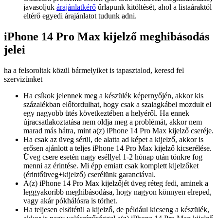
javasoljuk
árajánlatkérő
űrlapunk kitöltését, ahol a listaáraktól
eltérő egyedi árajánlatot tudunk adni.
iPhone 14 Pro Max kijelző meghibásodás
jelei
ha a felsoroltak közül bármelyiket is tapasztalod, keresd fel
szervizünket
Ha csíkok jelennek meg a készülék képernyőjén, akkor kis
százalékban előfordulhat, hogy csak a szalagkábel mozdult el
egy nagyobb ütés következtében a helyéről. Ha ennek
újracsatlakoztatása nem oldja meg a problémát, akkor nem
marad más hátra, mint a(z) iPhone 14 Pro Max kijelző cseréje.
Ha csak az üveg sérül, de alatta ad képet a kijelző, akkor is
erősen ajánlott a teljes iPhone 14 Pro Max kijelző kicserélése.
Üveg csere esetén nagy eséllyel 1-2 hónap után tönkre fog
menni az érintése. Mi épp emiatt csak komplett kijelzőket
(érintőüveg+kijelző) cserélünk garanciával.
A(z) iPhone 14 Pro Max kijelzőjét üveg réteg fedi, aminek a
leggyakoribb meghibásodása, hogy nagyon könnyen elreped,
vagy akár pókhálósra is törhet.
Ha teljesen elsötétül a kijelző, de például kicseng a készülék,