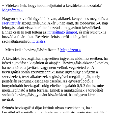
+
Vidéken élek, hogy tudom eljuttatni a készülékem hozzátok?
Megnézem »
Nagyon sok vidéki ügyfelünk van, akiknek kényelmes megoldás a
szervizfutár
szolgáltatásunk. Akár 3 nap alatt, de többnyire 5-6 nap
leforgása alatt visszakerülhet hozzád a megjavított készüléked.
Ehhez csak ki kell tölteni az
itt található űrlapot
, és már küldjük is
hozzád a futárunkat. Részletes leírást erről a kényelmi
szolgáltatásunkról
itt találsz
.
+
Miért kell a bevizsgálásért fizetni?
Megnézem »
A készülék bevizsgálása alapvetően ingyenes abban az esetben, ha
kéred a javítást a kiajánlott ár alapján. Bevizsgálás akkor díjköteles,
ha nem kéred a javítást, vagy nem velünk végezteted el. A
bevizsgálás során szerviztechnikusaink ugyanúgy elvégzik a
szervizelést, teszt alkatrészek segítségével megállapítják, mely
perifériák szorulnak esetleges cserére. Az egyszerűbbtől a
bonyolultabb bevizsgálásokig eltelhet legalább 0,5-3 óra is, mire
megállapítható a hiba forrása. Ennek a munkadíjnak a töredékét
szoktuk bevizsgálás gyanánt kiszámlázni, ha mégsem kéred a
javítást.
Szintén bevizsgálási díjat kérünk olyan esetekben is, ha a
készülékről megállapítjuk, hogy nem javítható, vagy gazdaságilag