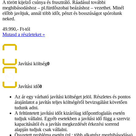
A törött kijelző csúnya és frusztráló. Ráadásul további
meghibásodáshoz – pl.fürdőszobai beázáshoz – vezethet. Minél
előbb javítjuk, annál több időt, pénzt és bosszúságot spórolunk
neked.
49.990,- Ft-tól
Mutasd a részleteket »
Javítási költség
0
Javítási idő
0
Az ár egy várható javítási költséget jelöl. Részletes és pontos
árajánlatot a javítás teljes költségéről bevizsgálást követően
tudunk adni.
A feltüntetett javítási időt kizárólag időpontfoglalás esetén
tudjuk vállalni. Egyéb esetekben a javítási idő függ a szerviz
kapacitásától és a javítás megkezdését érkezési sorrend
alapján tudjuk csak vállalni.
Összetett probléma esetén (pl.: több alkatrész meghibásodása)