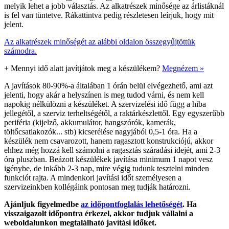
melyik lehet a jobb választás. Az alkatrészek minősége az árlistáknál
is fel van tüntetve. Rákattintva pedig részletesen leírjuk, hogy mit
jelent.
Az alkatrészek minőségét az alábbi oldalon összegyűjtöttük
számodra.
+
Mennyi idő alatt javítjátok meg a készülékem?
Megnézem »
A javítások 80-90%-a általában 1 órán belül elvégezhető, ami azt
jelenti, hogy akár a helyszínen is meg tudod várni, és nem kell
napokig nélkülözni a készüléket. A szervizelési idő függ a hiba
jellegétől, a szerviz terheltségétől, a raktárkészlettől. Egy egyszerűbb
periféria (kijelző, akkumulátor, hangszórók, kamerák,
töltőcsatlakozók... stb) kicserélése nagyjából 0,5-1 óra. Ha a
készülék nem csavarozott, hanem ragasztott konstrukciójú, akkor
ehhez még hozzá kell számolni a ragasztás száradási idejét, ami 2-3
óra pluszban. Beázott készülékek javítása minimum 1 napot vesz
igénybe, de inkább 2-3 nap, mire végig tudunk tesztelni minden
funkciót rajta. A mindenkori javítási időt személyesen a
szervizeinkben kollégáink pontosan meg tudják határozni.
Ajánljuk figyelmedbe
az időpontfoglalás lehetőségét
. Ha
visszaigazolt időpontra érkezel, akkor tudjuk vállalni a
weboldalunkon megtalálható javítási időket.