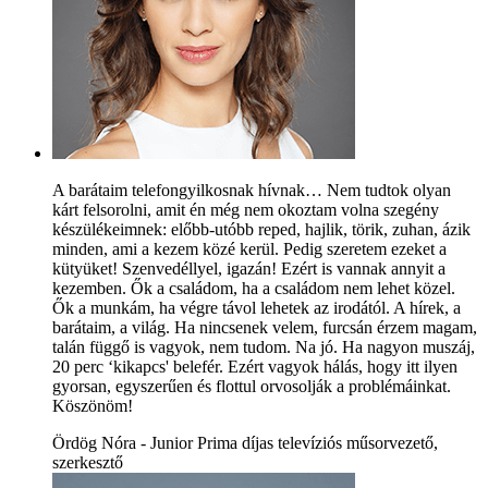
A barátaim telefongyilkosnak hívnak… Nem tudtok olyan
kárt felsorolni, amit én még nem okoztam volna szegény
készülékeimnek: előbb-utóbb reped, hajlik, törik, zuhan, ázik
minden, ami a kezem közé kerül. Pedig szeretem ezeket a
kütyüket! Szenvedéllyel, igazán! Ezért is vannak annyit a
kezemben. Ők a családom, ha a családom nem lehet közel.
Ők a munkám, ha végre távol lehetek az irodától. A hírek, a
barátaim, a világ. Ha nincsenek velem, furcsán érzem magam,
talán függő is vagyok, nem tudom. Na jó. Ha nagyon muszáj,
20 perc ‘kikapcs' belefér. Ezért vagyok hálás, hogy itt ilyen
gyorsan, egyszerűen és flottul orvosolják a problémáinkat.
Köszönöm!
Ördög Nóra - Junior Prima díjas televíziós műsorvezető,
szerkesztő