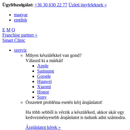
Ügyfélszolgálat:
+36 30 630 22 77
Üzleti ügyfeleknek »
magyar
english
E
M
Q
Franchise partner »
Smart Clinic
szerviz
Milyen készülékkel van gond?
Válaszd ki a márkát!
Apple
Samsung
Google
Huawei
Xiaomi
Honor
Sony
Összetett probléma esetén kérj árajánlatot!
Ha több sebből is vérzik a készüléked, akkor akár egy
kedvezményesebb árajánlatot is tudunk adni számodra.
Árajánlatot kérek »