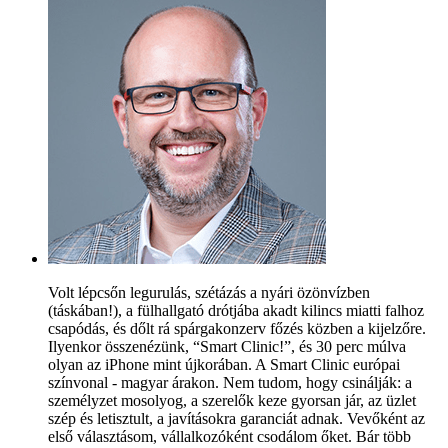
Volt lépcsőn legurulás, szétázás a nyári özönvízben
(táskában!), a fülhallgató drótjába akadt kilincs miatti falhoz
csapódás, és dőlt rá spárgakonzerv főzés közben a kijelzőre.
Ilyenkor összenézünk, “Smart Clinic!”, és 30 perc múlva
olyan az iPhone mint újkorában. A Smart Clinic európai
színvonal - magyar árakon. Nem tudom, hogy csinálják: a
személyzet mosolyog, a szerelők keze gyorsan jár, az üzlet
szép és letisztult, a javításokra garanciát adnak. Vevőként az
első választásom, vállalkozóként csodálom őket. Bár több