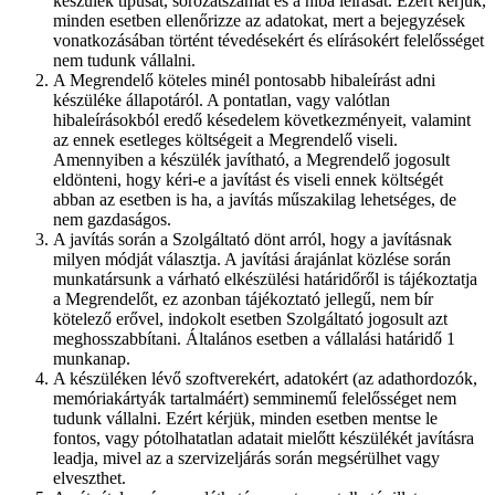
készülék típusát, sorozatszámát és a hiba leírását. Ezért kérjük,
minden esetben ellenőrizze az adatokat, mert a bejegyzések
vonatkozásában történt tévedésekért és elírásokért felelősséget
nem tudunk vállalni.
A Megrendelő köteles minél pontosabb hibaleírást adni
készüléke állapotáról. A pontatlan, vagy valótlan
hibaleírásokból eredő késedelem következményeit, valamint
az ennek esetleges költségeit a Megrendelő viseli.
Amennyiben a készülék javítható, a Megrendelő jogosult
eldönteni, hogy kéri-e a javítást és viseli ennek költségét
abban az esetben is ha, a javítás műszakilag lehetséges, de
nem gazdaságos.
A javítás során a Szolgáltató dönt arról, hogy a javításnak
milyen módját választja. A javítási árajánlat közlése során
munkatársunk a várható elkészülési határidőről is tájékoztatja
a Megrendelőt, ez azonban tájékoztató jellegű, nem bír
kötelező erővel, indokolt esetben Szolgáltató jogosult azt
meghosszabbítani. Általános esetben a vállalási határidő 1
munkanap.
A készüléken lévő szoftverekért, adatokért (az adathordozók,
memóriakártyák tartalmáért) semminemű felelősséget nem
tudunk vállalni. Ezért kérjük, minden esetben mentse le
fontos, vagy pótolhatatlan adatait mielőtt készülékét javításra
leadja, mivel az a szervizeljárás során megsérülhet vagy
elveszthet.