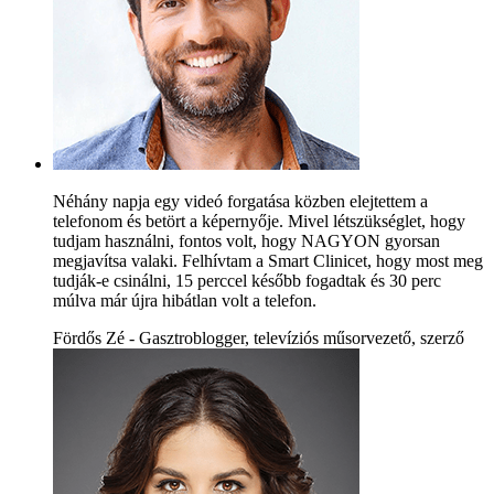
Néhány napja egy videó forgatása közben elejtettem a
telefonom és betört a képernyője. Mivel létszükséglet, hogy
tudjam használni, fontos volt, hogy NAGYON gyorsan
megjavítsa valaki. Felhívtam a Smart Clinicet, hogy most meg
tudják-e csinálni, 15 perccel később fogadtak és 30 perc
múlva már újra hibátlan volt a telefon.
Fördős Zé - Gasztroblogger, televíziós műsorvezető, szerző