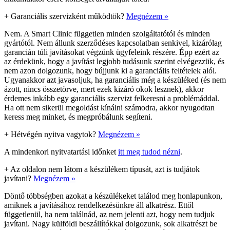
+
Garanciális szervizként működtök?
Megnézem »
Nem. A Smart Clinic független minden szolgáltatótól és minden
gyártótól. Nem állunk szerződéses kapcsolatban senkivel, kizárólag
garancián túli javításokat végzünk ügyfeleink részére. Épp ezért az
az érdekünk, hogy a javítást legjobb tudásunk szerint elvégezzük, és
nem azon dolgozunk, hogy bújjunk ki a garanciális feltételek alól.
Ugyanakkor azt javasoljuk, ha garanciális még a készüléked (és nem
ázott, nincs összetörve, mert ezek kizáró okok lesznek), akkor
érdemes inkább egy garanciális szervizt felkeresni a problémáddal.
Ha ott nem sikerül megoldást kínálni számodra, akkor nyugodtan
keress meg minket, és megpróbálunk segíteni.
+
Hétvégén nyitva vagytok?
Megnézem »
A mindenkori nyitvatartási időnket
itt meg tudod nézni
.
+
Az oldalon nem látom a készülékem típusát, azt is tudjátok
javítani?
Megnézem »
Döntő többségben azokat a készülékeket találod meg honlapunkon,
amiknek a javításához rendelkezésünkre áll alkatrész. Ettől
függetlenül, ha nem találnád, az nem jelenti azt, hogy nem tudjuk
javítani. Nagy külföldi beszállítókkal dolgozunk, sok alkatrészt be