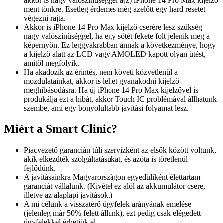
akkor is nagy valószínűséggel a(z) iPhone 14 Pro Max kijelző
ment tönkre. Esetleg érdemes még azelőtt egy hard resetet
végezni rajta.
Akkor is iPhone 14 Pro Max kijelző cserére lesz szükség
nagy valószínűséggel, ha egy sötét fekete folt jelenik meg a
képernyőn. Ez leggyakrabban annak a következménye, hogy
a kijelző alatt az LCD vagy AMOLED kapott olyan ütést,
amitől megfolyik.
Ha akadozik az érintés, nem követi közvetlenül a
mozdulatainkat, akkor is lehet gyanakodni kijelző
meghibásodásra. Ha új iPhone 14 Pro Max kijelzővel is
produkálja ezt a hibát, akkor Touch IC problémával állhatunk
szembe, ami egy bonyolultabb javítási folyamat lesz.
Miért a Smart Clinic?
Piacvezető garancián túli szervizként az elsők között voltunk,
akik elkezdték szolgáltatásukat, és azóta is töretlenül
fejlődünk.
A javításainkra Magyarországon egyedüliként élettartam
garanciát vállalunk. (Kivétel ez alól az akkumulátor csere,
illetve az alaplapi javítások.)
A mi célunk a visszatérő ügyfelek arányának emelése
(jelenleg már 50% felett állunk), ezt pedig csak elégedett
ügyfelekkel érhetjük el.