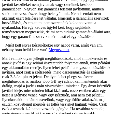
javított készüléket nem javítanak vagy cserélnek később
garanciában. Nagyon sok garanciás telefont javítottunk, amiben
senki nem veszi észre, hogy belenyúltunk. Nem is emiatt nem
akarunk ezért felelősséget vállalni. Ismerjük a garanciális szervizek
hozzáállását, és emiatt mi nem szeretnénk koloncot venni a
nyakunkba. Ha egy kedves ügyfél kéri, hogy segítsünk,
természetesen megtesszük, de mi nem tudunk garanciát vállalni arra,
hogy egy garanciális szerviz miért utasít el egy készüléket.
+
Miért kell egyes készülékekre egy napot várni, amíg van ami
néhány órán belül kész van?
Megnézem »
Mert vannak olyan jellegű meghibásodások, ahol a hibakeresés és
annak javítása egy sokkal összetettebb folyamat annál, mint például
egy akkumulátor cseréje. Ilyen lehet például a ragasztott készülékek
javítása, ahol csak a szétszedés, majd összeragasztás és száradás
csak 2-3 óra pluszt jelent. De ilyen lehet pl egy szoftveres
meghibásodás is, amikor több GB-nyi adatot kell mentenünk akár
órákig, majd a javítás után visszatölteni mindent. Egy ázott készülék
javítási ideje, mire minden hibát kizárunk, rossz esetben akár egy
hetet is igénybe vehet. Vagy egy készülék, ami nem tölt például.
Ilyenkor akkumulátort cserélünk, vagy egy töltőcsatlakozót, majd
ezután közvetlenül merülés és töltés teszteket hajtunk végre. Csak
ezek a tesztek 1-2 napot vesznek igénybe. Ha továbbra sem tölt,
vagy gyorsan merül, akkor nézzük alaplapi szinten tovább.