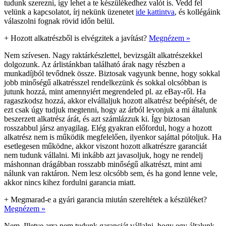
tudunk szerezni, így lehet a te készülékedhez valót is. Vedd fel
velünk a kapcsolatot, írj nekünk üzenetet
ide kattintva
, és kollégáink
válaszolni fognak rövid időn belül.
+
Hozott alkatrészből is elvégzitek a javítást?
Megnézem »
Nem szívesen. Nagy raktárkészlettel, bevizsgált alkatrészekkel
dolgozunk. Az árlistánkban található árak nagy részben a
munkadíjból tevődnek össze. Biztosak vagyunk benne, hogy sokkal
jobb minőségű alkatrésszel rendelkezünk és sokkal olcsóbban is
jutunk hozzá, mint amennyiért megrendeled pl. az eBay-ről. Ha
ragaszkodsz hozzá, akkor elvállaljuk hozott alkatrész beépítését, de
ezt csak úgy tudjuk megtenni, hogy az árból levonjuk a mi általunk
beszerzett alkatrész árát, és azt számlázzuk ki. Így biztosan
rosszabbul jársz anyagilag. Elég gyakran előfordul, hogy a hozott
alkatrész nem is működik megfelelően, ilyenkor sajáttal pótoljuk. Ha
esetlegesen működne, akkor viszont hozott alkatrészre garanciát
nem tudunk vállalni. Mi inkább azt javasoljuk, hogy ne rendelj
máshonnan drágábban rosszabb minőségű alkatrészt, mint ami
nálunk van raktáron. Nem lesz olcsóbb sem, és ha gond lenne vele,
akkor nincs kihez fordulni garancia miatt.
+
Megmarad-e a gyári garancia miután szereltétek a készüléket?
Megnézem »
Nem. Illetve arra nem tudunk garanciát vállalni, hogy egy általunk