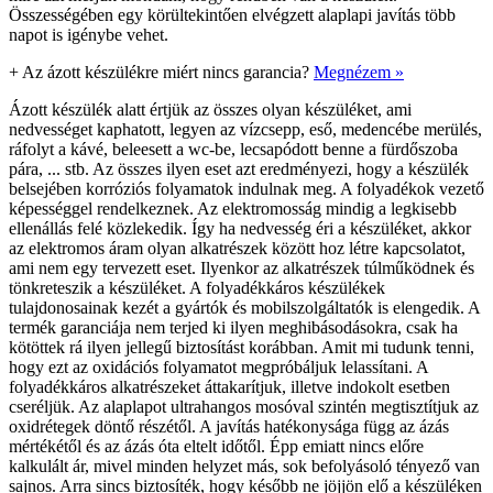
Összességében egy körültekintően elvégzett alaplapi javítás több
napot is igénybe vehet.
+
Az ázott készülékre miért nincs garancia?
Megnézem »
Ázott készülék alatt értjük az összes olyan készüléket, ami
nedvességet kaphatott, legyen az vízcsepp, eső, medencébe merülés,
ráfolyt a kávé, beleesett a wc-be, lecsapódott benne a fürdőszoba
pára, ... stb. Az összes ilyen eset azt eredményezi, hogy a készülék
belsejében korróziós folyamatok indulnak meg. A folyadékok vezető
képességgel rendelkeznek. Az elektromosság mindig a legkisebb
ellenállás felé közlekedik. Így ha nedvesség éri a készüléket, akkor
az elektromos áram olyan alkatrészek között hoz létre kapcsolatot,
ami nem egy tervezett eset. Ilyenkor az alkatrészek túlműködnek és
tönkreteszik a készüléket. A folyadékkáros készülékek
tulajdonosainak kezét a gyártók és mobilszolgáltatók is elengedik. A
termék garanciája nem terjed ki ilyen meghibásodásokra, csak ha
kötöttek rá ilyen jellegű biztosítást korábban. Amit mi tudunk tenni,
hogy ezt az oxidációs folyamatot megpróbáljuk lelassítani. A
folyadékkáros alkatrészeket áttakarítjuk, illetve indokolt esetben
cseréljük. Az alaplapot ultrahangos mosóval szintén megtisztítjuk az
oxidrétegek döntő részétől. A javítás hatékonysága függ az ázás
mértékétől és az ázás óta eltelt időtől. Épp emiatt nincs előre
kalkulált ár, mivel minden helyzet más, sok befolyásoló tényező van
sajnos. Arra sincs biztosíték, hogy később ne jöjjön elő a készüléken