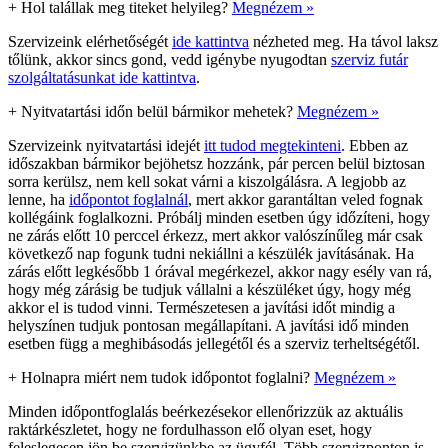
+
Hol talállak meg titeket helyileg?
Megnézem »
Szervizeink elérhetőségét
ide kattintva
nézheted meg. Ha távol laksz
tőlünk, akkor sincs gond, vedd igénybe nyugodtan
szerviz futár
szolgáltatásunkat ide kattintva
.
+
Nyitvatartási időn belül bármikor mehetek?
Megnézem »
Szervizeink nyitvatartási idejét
itt tudod megtekinteni
. Ebben az
időszakban bármikor bejöhetsz hozzánk, pár percen belül biztosan
sorra kerülsz, nem kell sokat várni a kiszolgálásra. A legjobb az
lenne, ha
időpontot foglalnál
, mert akkor garantáltan veled fognak
kollégáink foglalkozni. Próbálj minden esetben úgy időzíteni, hogy
ne zárás előtt 10 perccel érkezz, mert akkor valószínűleg már csak
következő nap fogunk tudni nekiállni a készülék javításának. Ha
zárás előtt legkésőbb 1 órával megérkezel, akkor nagy esély van rá,
hogy még zárásig be tudjuk vállalni a készüléket úgy, hogy még
akkor el is tudod vinni. Természetesen a javítási időt mindig a
helyszínen tudjuk pontosan megállapítani. A javítási idő minden
esetben függ a meghibásodás jellegétől és a szerviz terheltségétől.
+
Holnapra miért nem tudok időpontot foglalni?
Megnézem »
Minden időpontfoglalás beérkezésekor ellenőrizzük az aktuális
raktárkészletet, hogy ne fordulhasson elő olyan eset, hogy
feleslegesen jön be szervizünkbe az ügyfél. Több szervizponton is