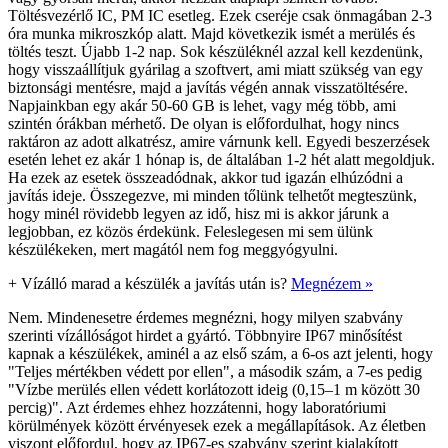
Töltésvezérlő IC, PM IC esetleg. Ezek cseréje csak önmagában 2-3
óra munka mikroszkóp alatt. Majd következik ismét a merülés és
töltés teszt. Újabb 1-2 nap. Sok készüléknél azzal kell kezdenünk,
hogy visszaállítjuk gyárilag a szoftvert, ami miatt szükség van egy
biztonsági mentésre, majd a javítás végén annak visszatöltésére.
Napjainkban egy akár 50-60 GB is lehet, vagy még több, ami
szintén órákban mérhető. De olyan is előfordulhat, hogy nincs
raktáron az adott alkatrész, amire várnunk kell. Egyedi beszerzések
esetén lehet ez akár 1 hónap is, de általában 1-2 hét alatt megoldjuk.
Ha ezek az esetek összeadódnak, akkor tud igazán elhúzódni a
javítás ideje. Összegezve, mi minden tőlünk telhetőt megteszünk,
hogy minél rövidebb legyen az idő, hisz mi is akkor járunk a
legjobban, ez közös érdekünk. Feleslegesen mi sem ülünk
készülékeken, mert magától nem fog meggyógyulni.
+
Vízálló marad a készülék a javítás után is?
Megnézem »
Nem. Mindenesetre érdemes megnézni, hogy milyen szabvány
szerinti vízállóságot hirdet a gyártó. Többnyire IP67 minősítést
kapnak a készülékek, aminél a az első szám, a 6-os azt jelenti, hogy
"Teljes mértékben védett por ellen", a második szám, a 7-es pedig
"Vízbe merülés ellen védett korlátozott ideig (0,15–1 m között 30
percig)". Azt érdemes ehhez hozzátenni, hogy laboratóriumi
körülmények között érvényesek ezek a megállapítások. Az életben
viszont előfordul, hogy az IP67-es szabvány szerint kialakított