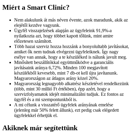
Miért a Smart Clinic?
Nem alakulunk át más néven évente, azok maradunk, akik az
elejétől kezdve vagyunk.
Ügyfél visszajelzések alapján az ügyfeleink 91,9%-a
nyilatkozta azt, hogy többet kapott tőlünk, mint amire
előzetesen számított.
Több hazai szerviz hozza hozzánk a bonyolultabb javításokat,
amiket ők nem tudnak elvégezni ügyfeleiknek. Így nagy
esélye van annak, hogy a te készüléked is nálunk javult meg.
Minősített beszállítókkal együttműködve a garanciális
javításaink aránya 6,72%. Minden 100 megjavított
készülékből kevesebb, mint 7 db-ot kell újra javítanunk.
Magyarországon az átlagos arány közel 20%.
Magyarország legnagyobb alkatrész készletével rendelkezünk
(több, mint 30 millió Ft értékben), épp azért, hogy a
szervizfolyamatok idejét minimalizálni tudjuk. Ez fontos az
ügyfél és a mi szempontunkból is.
A mi célunk a visszatérő ügyfelek arányának emelése
(jelenleg már 50% felett állunk), ezt pedig csak elégedett
ügyfelekkel érhetjük el.
Akiknek már segítettünk