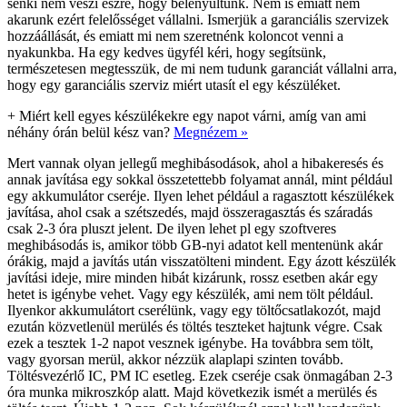
senki nem veszi észre, hogy belenyúltunk. Nem is emiatt nem
akarunk ezért felelősséget vállalni. Ismerjük a garanciális szervizek
hozzáállását, és emiatt mi nem szeretnénk koloncot venni a
nyakunkba. Ha egy kedves ügyfél kéri, hogy segítsünk,
természetesen megtesszük, de mi nem tudunk garanciát vállalni arra,
hogy egy garanciális szerviz miért utasít el egy készüléket.
+
Miért kell egyes készülékekre egy napot várni, amíg van ami
néhány órán belül kész van?
Megnézem »
Mert vannak olyan jellegű meghibásodások, ahol a hibakeresés és
annak javítása egy sokkal összetettebb folyamat annál, mint például
egy akkumulátor cseréje. Ilyen lehet például a ragasztott készülékek
javítása, ahol csak a szétszedés, majd összeragasztás és száradás
csak 2-3 óra pluszt jelent. De ilyen lehet pl egy szoftveres
meghibásodás is, amikor több GB-nyi adatot kell mentenünk akár
órákig, majd a javítás után visszatölteni mindent. Egy ázott készülék
javítási ideje, mire minden hibát kizárunk, rossz esetben akár egy
hetet is igénybe vehet. Vagy egy készülék, ami nem tölt például.
Ilyenkor akkumulátort cserélünk, vagy egy töltőcsatlakozót, majd
ezután közvetlenül merülés és töltés teszteket hajtunk végre. Csak
ezek a tesztek 1-2 napot vesznek igénybe. Ha továbbra sem tölt,
vagy gyorsan merül, akkor nézzük alaplapi szinten tovább.
Töltésvezérlő IC, PM IC esetleg. Ezek cseréje csak önmagában 2-3
óra munka mikroszkóp alatt. Majd következik ismét a merülés és