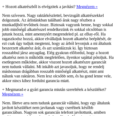
+
Hozott alkatrészből is elvégzitek a javítást?
Megnézem »
Nem szívesen. Nagy raktárkészlettel, bevizsgált alkatrészekkel
dolgozunk. Az árlistánkban található árak nagy részben a
munkadíjból tevődnek össze. Biztosak vagyunk benne, hogy sokkal
jobb minőségű alkatrésszel rendelkezünk és sokkal olcsóbban is
jutunk hozzá, mint amennyiért megrendeled pl. az eBay-ről. Ha
ragaszkodsz hozzá, akkor elvállaljuk hozott alkatrész beépítését, de
ezt csak úgy tudjuk megtenni, hogy az árból levonjuk a mi általunk
beszerzett alkatrész árát, és azt számlázzuk ki. Így biztosan
rosszabbul jársz anyagilag. Elég gyakran előfordul, hogy a hozott
alkatrész nem is működik megfelelően, ilyenkor sajáttal pótoljuk. Ha
esetlegesen működne, akkor viszont hozott alkatrészre garanciát
nem tudunk vállalni. Mi inkább azt javasoljuk, hogy ne rendelj
máshonnan drágábban rosszabb minőségű alkatrészt, mint ami
nálunk van raktáron. Nem lesz olcsóbb sem, és ha gond lenne vele,
akkor nincs kihez fordulni garancia miatt.
+
Megmarad-e a gyári garancia miután szereltétek a készüléket?
Megnézem »
Nem. Illetve arra nem tudunk garanciát vállalni, hogy egy általunk
javított készüléket nem javítanak vagy cserélnek később
garanciában. Nagyon sok garanciás telefont javítottunk, amiben