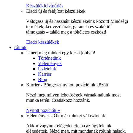
Készülékfelvásárlás
Eladó új és felújított készülékek
Válogass új és használt készülékeink között! Minőségi
termékek, kedvező árak, garancia és szakértői
támogatás – találd meg a tökéletes eszközt!
Eladó készülékek
rólunk
Ismerj meg minket egy kicsit jobban!
Történetünk
Vélemények
Üzleteink
Karrier
Blog
Karrier - Böngéssz nyitott pozícióink között!
Nézd meg milyen lehetőségek várnak nálunk most
munka terén. Csatlakozz hozzánk.
Nyitott pozíciók »
Vélemények - Ők már minket választottak!
Akkor vagyunk elégedettek, ha az ügyfeleink
elégedettek. Nézd meg, mit mondanak rólunk mások.