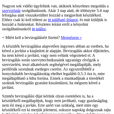
Nagyon sok vidéki ügyfelünk van, akiknek kényelmes megoldás a
szervizfutár
szolgáltatásunk. Akár 3 nap alatt, de többnyire 5-6 nap
leforgása alatt visszakerülhet hozzád a megjavított készüléked.
Ehhez csak ki kell tölteni az
itt található űrlapot
, és már küldjük is
hozzád a futárunkat. Részletes leírást erről a kényelmi
szolgáltatásunkról
itt találsz
.
+
Miért kell a bevizsgálásért fizetni?
Megnézem »
A készülék bevizsgálása alapvetően ingyenes abban az esetben, ha
kéred a javítást a kiajánlott ár alapján. Bevizsgálás akkor díjköteles,
ha nem kéred a javítást, vagy nem velünk végezteted el. A
bevizsgálás során szerviztechnikusaink ugyanúgy elvégzik a
szervizelést, teszt alkatrészek segítségével megállapítják, mely
perifériák szorulnak esetleges cserére. Az egyszerűbbtől a
bonyolultabb bevizsgálásokig eltelhet legalább 0,5-3 óra is, mire
megállapítható a hiba forrása. Ennek a munkadíjnak a töredékét
szoktuk bevizsgálás gyanánt kiszámlázni, ha mégsem kéred a
javítást.
Szintén bevizsgálási díjat kérünk olyan esetekben is, ha a
készülékről megállapítjuk, hogy nem javítható, vagy gazdaságilag
nem éri meg a javítás. Erre azért van szükség, mert mire egy
készülékről ezt ki merjük jelenteni, sokszor napokig dolgoznak rajta