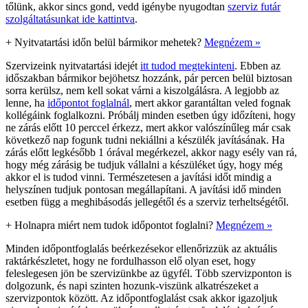
tőlünk, akkor sincs gond, vedd igénybe nyugodtan
szerviz futár
szolgáltatásunkat ide kattintva
.
+
Nyitvatartási időn belül bármikor mehetek?
Megnézem »
Szervizeink nyitvatartási idejét
itt tudod megtekinteni
. Ebben az
időszakban bármikor bejöhetsz hozzánk, pár percen belül biztosan
sorra kerülsz, nem kell sokat várni a kiszolgálásra. A legjobb az
lenne, ha
időpontot foglalnál
, mert akkor garantáltan veled fognak
kollégáink foglalkozni. Próbálj minden esetben úgy időzíteni, hogy
ne zárás előtt 10 perccel érkezz, mert akkor valószínűleg már csak
következő nap fogunk tudni nekiállni a készülék javításának. Ha
zárás előtt legkésőbb 1 órával megérkezel, akkor nagy esély van rá,
hogy még zárásig be tudjuk vállalni a készüléket úgy, hogy még
akkor el is tudod vinni. Természetesen a javítási időt mindig a
helyszínen tudjuk pontosan megállapítani. A javítási idő minden
esetben függ a meghibásodás jellegétől és a szerviz terheltségétől.
+
Holnapra miért nem tudok időpontot foglalni?
Megnézem »
Minden időpontfoglalás beérkezésekor ellenőrizzük az aktuális
raktárkészletet, hogy ne fordulhasson elő olyan eset, hogy
feleslegesen jön be szervizünkbe az ügyfél. Több szervizponton is
dolgozunk, és napi szinten hozunk-viszünk alkatrészeket a
szervizpontok között. Az időpontfoglalást csak akkor igazoljuk