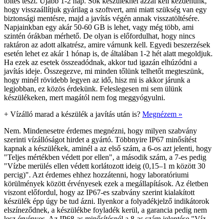
töltés teszt. Újabb 1-2 nap. Sok készüléknél azzal kell kezdenünk,
hogy visszaállítjuk gyárilag a szoftvert, ami miatt szükség van egy
biztonsági mentésre, majd a javítás végén annak visszatöltésére.
Napjainkban egy akár 50-60 GB is lehet, vagy még több, ami
szintén órákban mérhető. De olyan is előfordulhat, hogy nincs
raktáron az adott alkatrész, amire várnunk kell. Egyedi beszerzések
esetén lehet ez akár 1 hónap is, de általában 1-2 hét alatt megoldjuk.
Ha ezek az esetek összeadódnak, akkor tud igazán elhúzódni a
javítás ideje. Összegezve, mi minden tőlünk telhetőt megteszünk,
hogy minél rövidebb legyen az idő, hisz mi is akkor járunk a
legjobban, ez közös érdekünk. Feleslegesen mi sem ülünk
készülékeken, mert magától nem fog meggyógyulni.
+
Vízálló marad a készülék a javítás után is?
Megnézem »
Nem. Mindenesetre érdemes megnézni, hogy milyen szabvány
szerinti vízállóságot hirdet a gyártó. Többnyire IP67 minősítést
kapnak a készülékek, aminél a az első szám, a 6-os azt jelenti, hogy
"Teljes mértékben védett por ellen", a második szám, a 7-es pedig
"Vízbe merülés ellen védett korlátozott ideig (0,15–1 m között 30
percig)". Azt érdemes ehhez hozzátenni, hogy laboratóriumi
körülmények között érvényesek ezek a megállapítások. Az életben
viszont előfordul, hogy az IP67-es szabvány szerint kialakított
készülék épp úgy be tud ázni. Ilyenkor a folyadékjelző indikátorok
elszíneződnek, a készülékbe foyladék kerül, a garancia pedig nem
lesz érvényes. Az IP68-as minősítésnél a 8-as szám jelentése "Víz