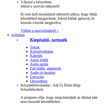
Válaszd a kényelmet,
intézd a szervizt otthonról!
Ki sem kell mozdulnod otthonról ahhoz, hogy hibás
készüléked megjavítsuk. Jelezd felénk igényed, és
hozzuk-visszük megjavítva.
Többet a szervizfutárról »
webshop
Kiegészítő, tartozék
Tokok
Kijelzővédelem
Kábelek
Autós töltők
Autós tartók
Fali töltők, adapterek
Audio és headset
Egészség
Okosotthon
Készülékfelvásárlás - Adj Új Életet Régi
Készülékednek
A program célja, hogy megvásároljuk az általad már
nem használt készülékeket.