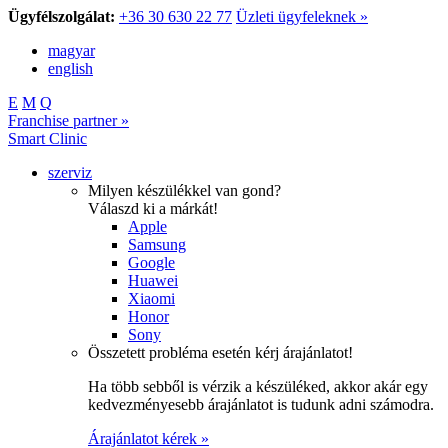
Ügyfélszolgálat:
+36 30 630 22 77
Üzleti ügyfeleknek »
magyar
english
E
M
Q
Franchise partner »
Smart Clinic
szerviz
Milyen készülékkel van gond?
Válaszd ki a márkát!
Apple
Samsung
Google
Huawei
Xiaomi
Honor
Sony
Összetett probléma esetén kérj árajánlatot!
Ha több sebből is vérzik a készüléked, akkor akár egy
kedvezményesebb árajánlatot is tudunk adni számodra.
Árajánlatot kérek »