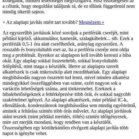
kollégáink, minden lehetőséget megvizsgálva. Hisz elsődlegesen az
a célunk, hogy megoldást találjunk rá, de ez tőlünk függetlenül nem
mindig sikerül sajnos.
+
Az alaplapi javítás miért tart tovább?
Megnézem »
Az egyszerűbb javítások közé soroljuk a perifériák cseréjét, mint
például kijelző, akkumulátor, kamerák, szalagkábelek... stb. Ezek a
perifériák 0,5-1 óra alatt cserélhetőek, aránylag egyszerűen. A
rosszabb és bonyolultabb eset az, ha a periféria cseréje nem oldja
meg a problémát. Ilyenkor az alaplapon kell tovább keresni a hiba
okát. Egy alaplap sokkal összetettebb, sokkal bonyolultabb
felépítésű, mint maga a készülék. Illetve az alaplapra szerelt
alkatrészek is csak mikroszkóp alatt mozdíthatóak. Egy alaplapi
meghibásodás nagyon összetett tud lenni, mivel minden alkatrész
mindegyikkel összefüggésben van szinte, ezért nagyon sok a
variációs lehetőségek száma, ami tönkremehet. Ezeknek a
hibalehetőségeknek a feltérképezése több órát, és sokkal nagyobb
szakértelmet igényel. Az alaplapi alkatrészek, mint például IC-k,
ellenállások, kondenzátorok meghibásodása sem mindig egyértelmű,
aminek a feltárása szintén több órás művelet. Az alaplapi javítások
utáni tesztek (mint például merülés, töltés) szintén időigényesek,
mire azt merjük mondani, hogy rendben van a készülék.
Összességében egy körültekintően elvégzett alaplapi javítás több
napot is igénybe vehet.