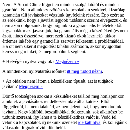
Nem. A Smart Clinic független minden szolgáltatótól és minden
gyártótól. Nem állunk szerződéses kapcsolatban senkivel, kizárólag
garancián túli javításokat végzünk ügyfeleink részére. Épp ezért az
az érdekünk, hogy a javítást legjobb tudásunk szerint elvégezzük, és
nem azon dolgozunk, hogy bújjunk ki a garanciális feltételek alól.
Ugyanakkor azt javasoljuk, ha garanciális még a készüléked (és nem
ázott, nincs összetörve, mert ezek kizáró okok lesznek), akkor
érdemes inkább egy garanciális szervizt felkeresni a problémáddal.
Ha ott nem sikerül megoldást kínálni számodra, akkor nyugodtan
keress meg minket, és megpróbálunk segíteni.
+
Hétvégén nyitva vagytok?
Megnézem »
A mindenkori nyitvatartási időnket
itt meg tudod nézni
.
+
Az oldalon nem látom a készülékem típusát, azt is tudjátok
javítani?
Megnézem »
Döntő többségben azokat a készülékeket találod meg honlapunkon,
amiknek a javításához rendelkezésünkre áll alkatrész. Ettől
függetlenül, ha nem találnád, az nem jelenti azt, hogy nem tudjuk
javítani. Nagy külföldi beszállítókkal dolgozunk, sok alkatrészt be
tudunk szerezni, így lehet a te készülékedhez valót is. Vedd fel
velünk a kapcsolatot, írj nekünk üzenetet
ide kattintva
, és kollégáink
válaszolni fognak rövid időn belül.