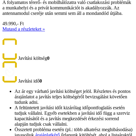
A folyamatos térerő- és mobilhálózatra való csatlakozási problémák
a munkahelyi és a privát kommunikációt is akadályozzák. Az
antennamodul cseréje után semmi sem áll a mondandód útjába.
49.990,- Ft
Mutasd a részleteket »
Javítási költség
0
Javítási idő
0
Az ár egy várható javítási költséget jelöl. Részletes és pontos
árajánlatot a javítás teljes költségéről bevizsgálást követően
tudunk adni.
A feltüntetett javítási időt kizárólag időpontfoglalás esetén
tudjuk vállalni. Egyéb esetekben a javítási idő függ a szerviz
kapacitásától és a javítás megkezdését érkezési sorrend
alapján tudjuk csak vállalni.
Összetett probléma esetén (pl.: több alkatrész meghibásodása)
javasoljuk
árajánlatkérő
űrlapunk kitöltését, ahol a listaáraktól