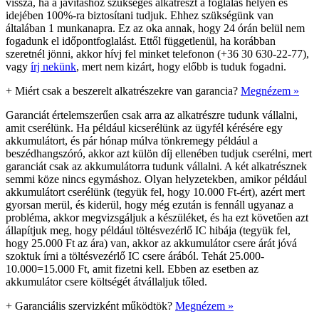
vissza, ha a javításhoz szükséges alkatrészt a foglalás helyén és
idejében 100%-ra biztosítani tudjuk. Ehhez szükségünk van
általában 1 munkanapra. Ez az oka annak, hogy 24 órán belül nem
fogadunk el időpontfoglalást. Ettől függetlenül, ha korábban
szeretnél jönni, akkor hívj fel minket telefonon (+36 30 630-22-77),
vagy
írj nekünk
, mert nem kizárt, hogy előbb is tuduk fogadni.
+
Miért csak a beszerelt alkatrészekre van garancia?
Megnézem »
Garanciát értelemszerűen csak arra az alkatrészre tudunk vállalni,
amit cserélünk. Ha például kicserélünk az ügyfél kérésére egy
akkumulátort, és pár hónap múlva tönkremegy például a
beszédhangszóró, akkor azt külön díj ellenében tudjuk cserélni, mert
garanciát csak az akkumulátorra tudunk vállalni. A két alkatrésznek
semmi köze nincs egymáshoz. Olyan helyzetekben, amikor például
akkumulátort cserélünk (tegyük fel, hogy 10.000 Ft-ért), azért mert
gyorsan merül, és kiderül, hogy még ezután is fennáll ugyanaz a
probléma, akkor megvizsgáljuk a készüléket, és ha ezt követően azt
állapítjuk meg, hogy például töltésvezérlő IC hibája (tegyük fel,
hogy 25.000 Ft az ára) van, akkor az akkumulátor csere árát jóvá
szoktuk írni a töltésvezérlő IC csere árából. Tehát 25.000-
10.000=15.000 Ft, amit fizetni kell. Ebben az esetben az
akkumulátor csere költségét átvállaljuk tőled.
+
Garanciális szervizként működtök?
Megnézem »