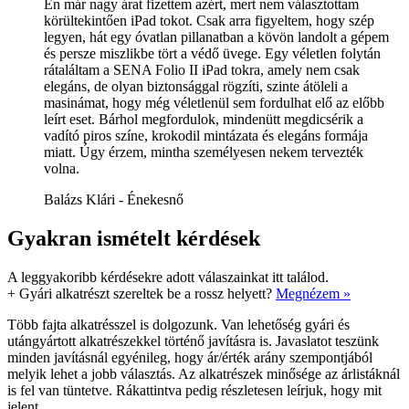
Én már nagy árat fizettem azért, mert nem választottam
körültekintően iPad tokot. Csak arra figyeltem, hogy szép
legyen, hát egy óvatlan pillanatban a kövön landolt a gépem
és persze miszlikbe tört a védő üvege. Egy véletlen folytán
rátaláltam a SENA Folio II iPad tokra, amely nem csak
elegáns, de olyan biztonsággal rögzíti, szinte átöleli a
masinámat, hogy még véletlenül sem fordulhat elő az előbb
leírt eset. Bárhol megfordulok, mindenütt megdicsérik a
vadító piros színe, krokodil mintázata és elegáns formája
miatt. Úgy érzem, mintha személyesen nekem tervezték
volna.
Balázs Klári - Énekesnő
Gyakran ismételt kérdések
A leggyakoribb kérdésekre adott válaszainkat itt találod.
+
Gyári alkatrészt szereltek be a rossz helyett?
Megnézem »
Több fajta alkatrésszel is dolgozunk. Van lehetőség gyári és
utángyártott alkatrészekkel történő javításra is. Javaslatot teszünk
minden javításnál egyénileg, hogy ár/érték arány szempontjából
melyik lehet a jobb választás. Az alkatrészek minősége az árlistáknál
is fel van tüntetve. Rákattintva pedig részletesen leírjuk, hogy mit
jelent.