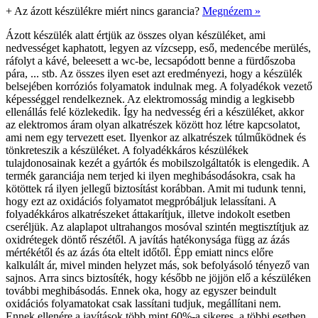
+
Az ázott készülékre miért nincs garancia?
Megnézem »
Ázott készülék alatt értjük az összes olyan készüléket, ami
nedvességet kaphatott, legyen az vízcsepp, eső, medencébe merülés,
ráfolyt a kávé, beleesett a wc-be, lecsapódott benne a fürdőszoba
pára, ... stb. Az összes ilyen eset azt eredményezi, hogy a készülék
belsejében korróziós folyamatok indulnak meg. A folyadékok vezető
képességgel rendelkeznek. Az elektromosság mindig a legkisebb
ellenállás felé közlekedik. Így ha nedvesség éri a készüléket, akkor
az elektromos áram olyan alkatrészek között hoz létre kapcsolatot,
ami nem egy tervezett eset. Ilyenkor az alkatrészek túlműködnek és
tönkreteszik a készüléket. A folyadékkáros készülékek
tulajdonosainak kezét a gyártók és mobilszolgáltatók is elengedik. A
termék garanciája nem terjed ki ilyen meghibásodásokra, csak ha
kötöttek rá ilyen jellegű biztosítást korábban. Amit mi tudunk tenni,
hogy ezt az oxidációs folyamatot megpróbáljuk lelassítani. A
folyadékkáros alkatrészeket áttakarítjuk, illetve indokolt esetben
cseréljük. Az alaplapot ultrahangos mosóval szintén megtisztítjuk az
oxidrétegek döntő részétől. A javítás hatékonysága függ az ázás
mértékétől és az ázás óta eltelt időtől. Épp emiatt nincs előre
kalkulált ár, mivel minden helyzet más, sok befolyásoló tényező van
sajnos. Arra sincs biztosíték, hogy később ne jöjjön elő a készüléken
további meghibásodás. Ennek oka, hogy az egyszer beindult
oxidációs folyamatokat csak lassítani tudjuk, megállítani nem.
Ennek ellenére a javítások több mint 60%-a sikeres, a többi esetben