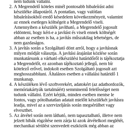
nem tudunk vállalni.
A Megrendelő köteles minél pontosabb hibaleírást adni
készüléke állapotáról. A pontatlan, vagy valótlan
hibaleírásokból eredő késedelem következményeit, valamint
az ennek esetleges költségeit a Megrendelő viseli.
Amennyiben a készülék javítható, a Megrendelő jogosult
eldönteni, hogy kéri-e a javítást és viseli ennek költségét
abban az esetben is ha, a javítás műszakilag lehetséges, de
nem gazdaságos.
A javítás során a Szolgáltató dönt arról, hogy a javításnak
milyen módját választja. A javítási árajánlat közlése során
munkatársunk a várható elkészülési határidőről is tájékoztatja
a Megrendelőt, ez azonban tájékoztató jellegű, nem bír
kötelező erővel, indokolt esetben Szolgáltató jogosult azt
meghosszabbítani. Általános esetben a vállalási határidő 1
munkanap.
A készüléken lévő szoftverekért, adatokért (az adathordozók,
memóriakártyák tartalmáért) semminemű felelősséget nem
tudunk vállalni. Ezért kérjük, minden esetben mentse le
fontos, vagy pótolhatatlan adatait mielőtt készülékét javításra
leadja, mivel az a szervizeljárás során megsérülhet vagy
elveszthet.
Az átvétel során nem látható, nem tapasztalható, illetve nem
jelzett hibák rögzítése nem zárja ki azok átvételkori meglétét,
mechanikai sérülést szenvedett eszközök még abban az