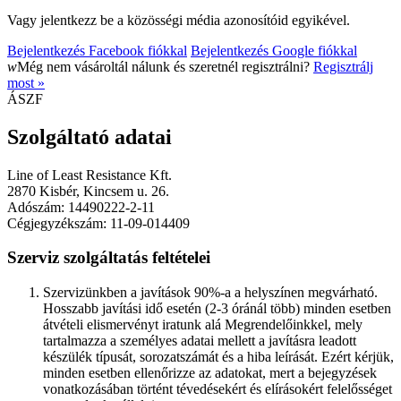
Vagy jelentkezz be a közösségi média azonosítóid egyikével.
Bejelentkezés Facebook fiókkal
Bejelentkezés Google fiókkal
w
Még nem vásároltál nálunk és szeretnél regisztrálni?
Regisztrálj
most »
ÁSZF
Szolgáltató adatai
Line of Least Resistance Kft.
2870 Kisbér, Kincsem u. 26.
Adószám: 14490222-2-11
Cégjegyzékszám: 11-09-014409
Szerviz szolgáltatás feltételei
Szervizünkben a javítások 90%-a a helyszínen megvárható.
Hosszabb javítási idő esetén (2-3 óránál több) minden esetben
átvételi elismervényt iratunk alá Megrendelőinkkel, mely
tartalmazza a személyes adatai mellett a javításra leadott
készülék típusát, sorozatszámát és a hiba leírását. Ezért kérjük,
minden esetben ellenőrizze az adatokat, mert a bejegyzések
vonatkozásában történt tévedésekért és elírásokért felelősséget