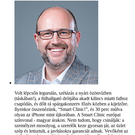
Volt lépcsőn legurulás, szétázás a nyári özönvízben
(táskában!), a fülhallgató drótjába akadt kilincs miatti falhoz
csapódás, és dőlt rá spárgakonzerv főzés közben a kijelzőre.
Ilyenkor összenézünk, “Smart Clinic!”, és 30 perc múlva
olyan az iPhone mint újkorában. A Smart Clinic európai
színvonal - magyar árakon. Nem tudom, hogy csinálják: a
személyzet mosolyog, a szerelők keze gyorsan jár, az üzlet
szép és letisztult, a javításokra garanciát adnak. Vevőként az