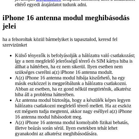
eltérő egyedi árajánlatot tudunk adni.
iPhone 16 antenna modul meghibásodás
jelei
ha a felsoroltak közül bármelyiket is tapasztalod, keresd fel
szervizünket
Külső tényezők is befolyásolják a hálózatra való csatlakozást;
így a nem megfelelő jelerősségű térerő és SIM kártya hiba is
állhat a háttérben, ha ez nem sikerül. Ilyen esetben nem
szükséges cserélni a(z) iPhone 16 antenna modult.
A(z) iPhone 16 antenna modul hibája kiszűrhető, ha egy
másik eszközzel is megpróbálunk a hálózatra csatlakozni.
Abban az esetben, ha ez gond nélkül megtörténik, alkatrész
hiba áll a probléma hátterében.
Az antenna modul biztosítja, hogy a készülék képes legyen
hálózatra csatlakozni megfelelő térerő mellett. Ha az eszköz
ezt mégsem tudja megtenni, akkor nagy eséllyel a(z) iPhone
16 antenna modul hibásodott meg.
A(z) iPhone 16 antenna modul komolyabb fizikai behatás,
illetve beázás során sérül. Ilyen esetekben tehát lehet
gyanakodni az alkatrész meghibásodására.