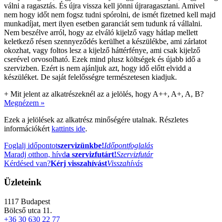
válni a ragasztás. És újra vissza kell jönni újraragasztani. Amivel
nem hogy időt nem fogsz tudni spórolni, de ismét fizetned kell majd
munkadíjat, mert ilyen esetben garanciát sem tudunk rá vállalni.
Nem beszélve arról, hogy az elváló kijelző vagy hátlap mellett
keletkező résen szennyeződés kerülhet a készülékbe, ami zárlatot
okozhat, vagy foltos lesz a kijelző háttérfénye, ami csak kijelző
cserével orvosolható. Ezek mind plusz költségek és újabb idő a
szervizben. Ezért is nem ajánljuk azt, hogy idő előtt elvidd a
készüléket. De saját felelősségre természetesen kiadjuk.
+
Mit jelent az alkatrészeknél az a jelölés, hogy A++, A+, A, B?
Megnézem »
Ezek a jelölések az alkatrész minőségére utalnak. Részletes
információkért
kattints ide
.
Foglalj időpontot
szervizünkbe!
Időpontfoglalás
Maradj otthon, hívd
a szervizfutárt!
Szervizfutár
Kérdésed van?
Kérj visszahívást
Visszahívás
Üzleteink
1117
Budapest
Bölcső utca 11.
+36 30 630 22 77