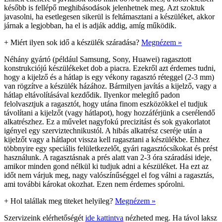
később is fellépő meghibásodások jelenhetnek meg. Azt szoktuk
javasolni, ha esetlegesen sikerül is feltámasztani a készüléket, akkor
járnak a legjobban, ha el is adják addig, amíg működik.
+
Miért ilyen sok idő a készülék száradása?
Megnézem »
Néhány gyártó (például Samsung, Sony, Huawei) ragasztott
konstrukciójú készülékeket dob a piacra. Ezekről azt érdemes tudni,
hogy a kijelző és a hátlap is egy vékony ragasztó réteggel (2-3 mm)
van rögzítve a készülék házához. Bármilyen javítás a kijelző, vagy a
hátlap eltávolításával kezdődik. Ilyenkor melegítő padon
felolvasztjuk a ragasztót, hogy utána finom eszközökkel el tudjuk
távolítani a kijelzőt (vagy hátlapot), hogy hozzáférjünk a cserélendő
alkatrészhez. Ez a művelet nagyfokú precizitást és sok gyakorlatot
igényel egy szerviztechnikustól. A hibás alkatrész cseréje után a
kijelzőt vagy a hátlapot vissza kell ragasztani a készülékbe. Ehhez
többnyire egy speciális felületkezelőt, gyári ragasztócsíkokat és prést
használunk. A ragasztásnak a prés alatt van 2-3 óra száradási ideje,
amikor minden gond nélkül ki tudjuk adni a készüléket. Ha ezt az
időt nem várjuk meg, nagy valószínűséggel el fog válni a ragasztás,
ami további károkat okozhat. Ezen nem érdemes spórolni.
+
Hol talállak meg titeket helyileg?
Megnézem »
Szervizeink elérhetőségét
ide kattintva
nézheted meg. Ha távol laksz