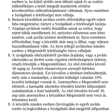
esetben is, ha külső sérülés nem látható rajtuk és az eszköz
működőképes a belső integrált áramkörök sérülése
következtében működésképtelenné válhatnak. Ilyen esetekben
a Szolgáltató a felelősséget nem vállalja.
Beázott készülékek javítása esetén előfordulhat egyéb rejtett
hiba megjelenése, melyre a Szolgáltató a felelősségét kizárja.
Alaplapi javítások esetén fennállhat annak az esélye, hogy
rejtett hibák merülhetnek fel, melyeket előzetesen nem lehet
kimérni, csak javítás közben derülhetnek ki. Ilyen esetekben
előfordulhat, hogy a készülék akár meg is állhat, vagy teljesen
használhatatlanná válik. Az ilyen jellegű javításokat minden
esetben a Megrendelő felelősségére bízva vállaljuk.
A szolgáltatás elkészüléséről (javítási árajánlat, vagy a javítás
elkészülte) az átvétel során rögzített elérhetőségeken (telefon,
email) értesítjük a Megrendelőnket. Az első értesítést követő
30 napig az Átvételi elismervényen szereplő tételeket
díjmentesen tároljuk. Ezt követően a tételeket értékesíthetjük,
mely után a munkadíjat, a tárolási költséget valamint 10%
kezelési költséget vonunk le. Amennyiben a Megrendelő nem
elérhető, a harmadik sikertelen értesítési kísérlet időpontjától
számítandóak a fenti határidők. Az első értesítést követő 30.
nap után amennyiben a készüléket Megrendelő nem veszi át,
lebontásra kerül.
A készülék minden esetben (bevizsgálás és egyéb javítás
esetén is) legkorábban a Szolgáltató által megjelölt időpontban