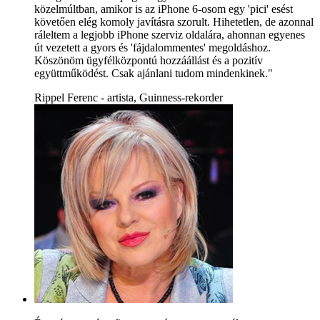
közelmúltban, amikor is az iPhone 6-osom egy 'pici' esést
követően elég komoly javításra szorult. Hihetetlen, de azonnal
ráleltem a legjobb iPhone szerviz oldalára, ahonnan egyenes
út vezetett a gyors és 'fájdalommentes' megoldáshoz.
Köszönöm ügyfélközpontú hozzáállást és a pozitív
együttműködést. Csak ajánlani tudom mindenkinek."
Rippel Ferenc - artista, Guinness-rekorder