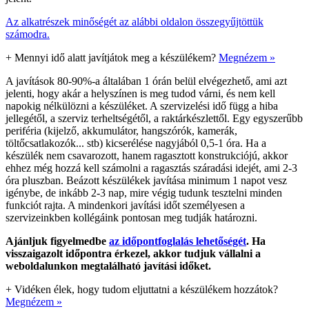
Az alkatrészek minőségét az alábbi oldalon összegyűjtöttük
számodra.
+
Mennyi idő alatt javítjátok meg a készülékem?
Megnézem »
A javítások 80-90%-a általában 1 órán belül elvégezhető, ami azt
jelenti, hogy akár a helyszínen is meg tudod várni, és nem kell
napokig nélkülözni a készüléket. A szervizelési idő függ a hiba
jellegétől, a szerviz terheltségétől, a raktárkészlettől. Egy egyszerűbb
periféria (kijelző, akkumulátor, hangszórók, kamerák,
töltőcsatlakozók... stb) kicserélése nagyjából 0,5-1 óra. Ha a
készülék nem csavarozott, hanem ragasztott konstrukciójú, akkor
ehhez még hozzá kell számolni a ragasztás száradási idejét, ami 2-3
óra pluszban. Beázott készülékek javítása minimum 1 napot vesz
igénybe, de inkább 2-3 nap, mire végig tudunk tesztelni minden
funkciót rajta. A mindenkori javítási időt személyesen a
szervizeinkben kollégáink pontosan meg tudják határozni.
Ajánljuk figyelmedbe
az időpontfoglalás lehetőségét
. Ha
visszaigazolt időpontra érkezel, akkor tudjuk vállalni a
weboldalunkon megtalálható javítási időket.
+
Vidéken élek, hogy tudom eljuttatni a készülékem hozzátok?
Megnézem »