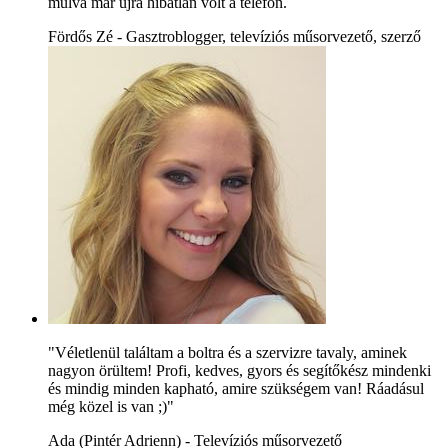
múlva már újra hibátlan volt a telefon.
Fördős Zé - Gasztroblogger, televíziós műsorvezető, szerző
"Véletlenül találtam a boltra és a szervizre tavaly, aminek
nagyon örültem! Profi, kedves, gyors és segítőkész mindenki
és mindig minden kapható, amire szükségem van! Ráadásul
még közel is van ;)"
Ada (Pintér Adrienn) - Televíziós műsorvezető