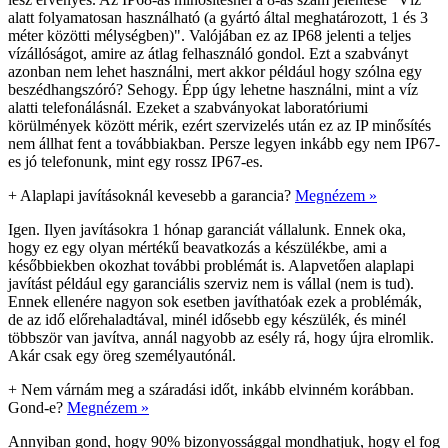
alatt folyamatosan használható (a gyártó által meghatározott, 1 és 3
méter közötti mélységben)". Valójában ez az IP68 jelenti a teljes
vízállóságot, amire az átlag felhasználó gondol. Ezt a szabványt
azonban nem lehet használni, mert akkor például hogy szólna egy
beszédhangszóró? Sehogy. Épp úgy lehetne használni, mint a víz
alatti telefonálásnál. Ezeket a szabványokat laboratóriumi
körülmények között mérik, ezért szervizelés után ez az IP minősítés
nem állhat fent a továbbiakban. Persze legyen inkább egy nem IP67-
es jó telefonunk, mint egy rossz IP67-es.
+
Alaplapi javításoknál kevesebb a garancia?
Megnézem »
Igen. Ilyen javításokra 1 hónap garanciát vállalunk. Ennek oka,
hogy ez egy olyan mértékű beavatkozás a készülékbe, ami a
későbbiekben okozhat további problémát is. Alapvetően alaplapi
javítást például egy garanciális szerviz nem is vállal (nem is tud).
Ennek ellenére nagyon sok esetben javíthatóak ezek a problémák,
de az idő előrehaladtával, minél idősebb egy készülék, és minél
többször van javítva, annál nagyobb az esély rá, hogy újra elromlik.
Akár csak egy öreg személyautónál.
+
Nem várnám meg a száradási időt, inkább elvinném korábban.
Gond-e?
Megnézem »
Annyiban gond, hogy 90% bizonyossággal mondhatjuk, hogy el fog