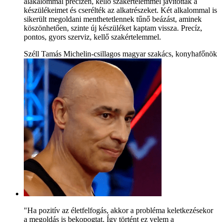
alakalommal precízen, kellő szakértelemmel javították a
készülékeimet és cserélték az alkatrészeket. Két alkalommal is
sikerült megoldani menthetetlennek tűnő beázást, aminek
köszönhetően, szinte új készüléket kaptam vissza. Precíz,
pontos, gyors szerviz, kellő szakértelemmel.
Széll Tamás Michelin-csillagos magyar szakács, konyhafőnök
"Ha pozitív az életfelfogás, akkor a probléma keletkezésekor
a megoldás is bekopogtat. Így történt ez velem a