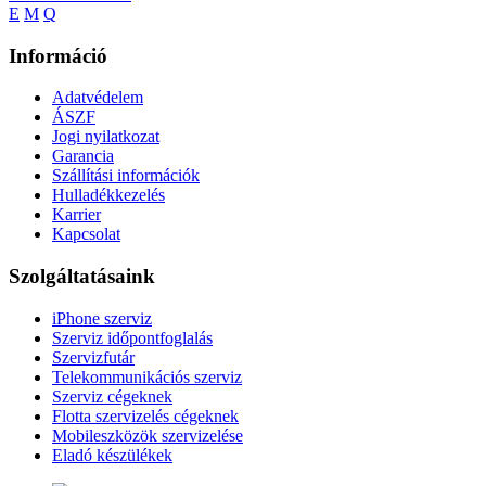
E
M
Q
Információ
Adatvédelem
ÁSZF
Jogi nyilatkozat
Garancia
Szállítási információk
Hulladékkezelés
Karrier
Kapcsolat
Szolgáltatásaink
iPhone szerviz
Szerviz időpontfoglalás
Szervizfutár
Telekommunikációs szerviz
Szerviz cégeknek
Flotta szervizelés cégeknek
Mobileszközök szervizelése
Eladó készülékek