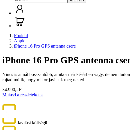
Főoldal
Apple
iPhone 16 Pro GPS antenna csere
iPhone 16 Pro GPS antenna cse
Nincs is annál bosszantóbb, amikor már késésben vagy, de nem tudom
rajtad múlik, hogy mikor javítsuk meg neked.
34.990,- Ft
Mutasd a részleteket »
Javítási költség
0