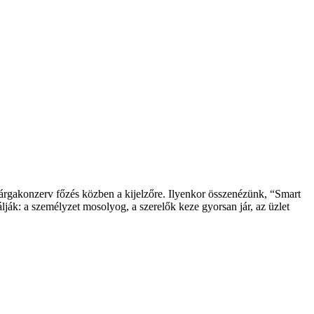
 spárgakonzerv főzés közben a kijelzőre. Ilyenkor összenézünk, “Smart
ják: a személyzet mosolyog, a szerelők keze gyorsan jár, az üzlet