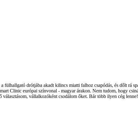
 a fülhallgató drótjába akadt kilincs miatti falhoz csapódás, és dőlt rá
mart Clinic európai színvonal - magyar árakon. Nem tudom, hogy csinál
lső választásom, vállalkozóként csodálom őket. Bár több ilyen cég lenne!