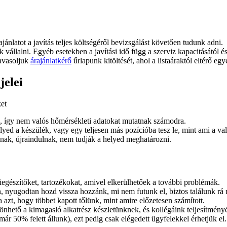
ajánlatot a javítás teljes költségéről bevizsgálást követően tudunk adni.
juk vállalni. Egyéb esetekben a javítási idő függ a szerviz kapacitásától 
javasoljuk
árajánlatkérő
űrlapunk kitöltését, ahol a listaáraktól eltérő egy
jelei
ket
, így nem valós hőmérsékleti adatokat mutatnak számodra.
yed a készülék, vagy egy teljesen más pozícióba tesz le, mint ami a va
nak, újraindulnak, nem tudják a helyed meghatározni.
gészítőket, tartozékokat, amivel elkerülhetőek a további problémák.
, nyugodtan hozd vissza hozzánk, mi nem futunk el, biztos találunk rá
 azt, hogy többet kapott tőlünk, mint amire előzetesen számított.
önhető a kimagasló alkatrész készletünknek, és kollégáink teljesítmény
ár 50% felett állunk), ezt pedig csak elégedett ügyfelekkel érhetjük el.