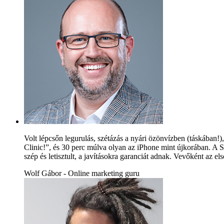
Volt lépcsőn legurulás, szétázás a nyári özönvízben (táskában!),
Clinic!”, és 30 perc múlva olyan az iPhone mint újkorában. A S
szép és letisztult, a javításokra garanciát adnak. Vevőként az e
Wolf Gábor - Online marketing guru