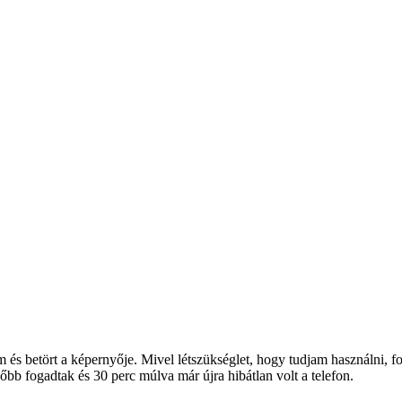
m és betört a képernyője. Mivel létszükséglet, hogy tudjam használni
őbb fogadtak és 30 perc múlva már újra hibátlan volt a telefon.