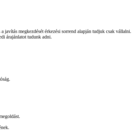
és a javítás megkezdését érkezési sorrend alapján tudjuk csak vállalni.
edi árajánlatot tudunk adni.
lóság.
 megoldást.
ének.