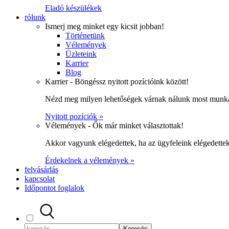
Eladó készülékek
rólunk
Ismerj meg minket egy kicsit jobban!
Történetünk
Vélemények
Üzleteink
Karrier
Blog
Karrier - Böngéssz nyitott pozícióink között!
Nézd meg milyen lehetőségek várnak nálunk most munka
Nyitott pozíciók »
Vélemények - Ők már minket választottak!
Akkor vagyunk elégedettek, ha az ügyfeleink elégedett
Érdekelnek a vélemények »
felvásárlás
kapcsolat
Időpontot foglalok
Keresés