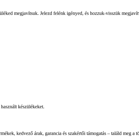
üléked megjavítsuk. Jelezd felénk igényed, és hozzuk-visszük megjavít
használt készülékeket.
rmékek, kedvező árak, garancia és szakértői támogatás – találd meg a tö