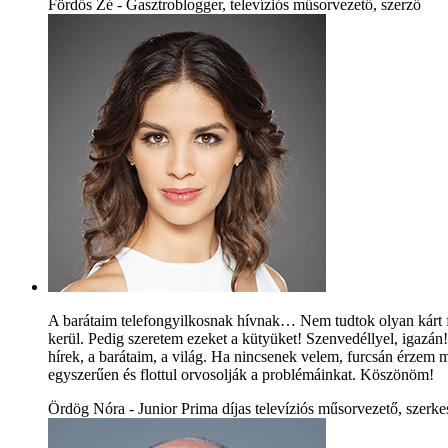
Fördős Zé - Gasztroblogger, televíziós műsorvezető, szerző
A barátaim telefongyilkosnak hívnak… Nem tudtok olyan kárt f
kerül. Pedig szeretem ezeket a kütyüket! Szenvedéllyel, igazán
hírek, a barátaim, a világ. Ha nincsenek velem, furcsán érzem 
egyszerűen és flottul orvosolják a problémáinkat. Köszönöm!
Ördög Nóra - Junior Prima díjas televíziós műsorvezető, szerke