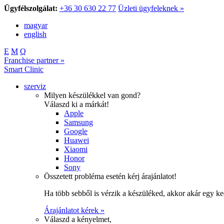
Ügyfélszolgálat:
+36 30 630 22 77
Üzleti ügyfeleknek »
magyar
english
E
M
Q
Franchise partner »
Smart Clinic
szerviz
Milyen készülékkel van gond?
Válaszd ki a márkát!
Apple
Samsung
Google
Huawei
Xiaomi
Honor
Sony
Összetett probléma esetén kérj árajánlatot!
Ha több sebből is vérzik a készüléked, akkor akár egy k
Árajánlatot kérek »
Válaszd a kényelmet,