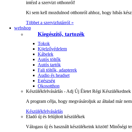
intézd a szervizt otthonról!
Ki sem kell mozdulnod otthonról ahhoz, hogy hibás kész
Többet a szervizfutárról »
webshop
Kiegészítő, tartozék
Tokok
Kijelzővédelem
Kábelek
Autós töltők
Autós tartók
Fali töltők, adapterek
Audio és headset
Egészség
Okosotthon
Készülékfelvásárlás - Adj Új Életet Régi Készülékednek
A program célja, hogy megvásároljuk az általad már nem 
Készülékfelvásárlás
Eladó új és felújított készülékek
Válogass új és használt készülékeink között! Minőségi te