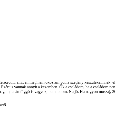
elsorolni, amit én még nem okoztam volna szegény készülékeimnek: elő
! Ezért is vannak annyit a kezemben. Ők a családom, ha a családom nem
magam, talán függő is vagyok, nem tudom. Na jó. Ha nagyon muszáj, 20 p
sztő