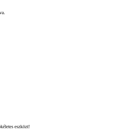
va.
kéletes eszközt!