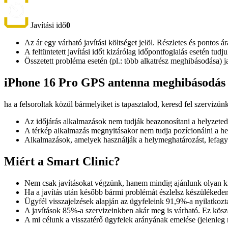
Javítási idő
0
Az ár egy várható javítási költséget jelöl. Részletes és pontos ár
A feltüntetett javítási időt kizárólag időpontfoglalás esetén tud
Összetett probléma esetén (pl.: több alkatrész meghibásodása) 
iPhone 16 Pro GPS antenna meghibásodás 
ha a felsoroltak közül bármelyiket is tapasztalod, keresd fel szervizün
Az időjárás alkalmazások nem tudják beazonosítani a helyzeted
A térkép alkalmazás megnyitásakor nem tudja pozícionálni a hel
Alkalmazások, amelyek használják a helymeghatározást, lefagy
Miért a Smart Clinic?
Nem csak javításokat végzünk, hanem mindig ajánlunk olyan kie
Ha a javítás után később bármi problémát észlelsz készülékeden
Ügyfél visszajelzések alapján az ügyfeleink 91,9%-a nyilatkozta
A javítások 85%-a szervizeinkben akár meg is várható. Ez kösz
A mi célunk a visszatérő ügyfelek arányának emelése (jelenleg m