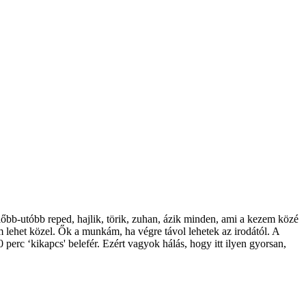
bb-utóbb reped, hajlik, törik, zuhan, ázik minden, ami a kezem közé
 lehet közel. Ők a munkám, ha végre távol lehetek az irodától. A
erc ‘kikapcs' belefér. Ezért vagyok hálás, hogy itt ilyen gyorsan,