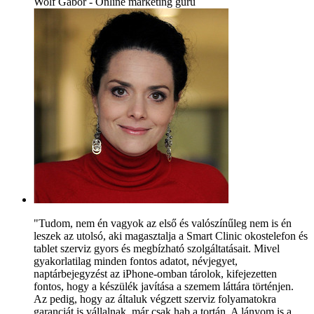
Wolf Gábor - Online marketing guru
"Tudom, nem én vagyok az első és valószínűleg nem is én
leszek az utolsó, aki magasztalja a Smart Clinic okostelefon és
tablet szerviz gyors és megbízható szolgáltatásait. Mivel
gyakorlatilag minden fontos adatot, névjegyet,
naptárbejegyzést az iPhone-omban tárolok, kifejezetten
fontos, hogy a készülék javítása a szemem láttára történjen.
Az pedig, hogy az általuk végzett szerviz folyamatokra
garanciát is vállalnak, már csak hab a tortán. A lányom is a