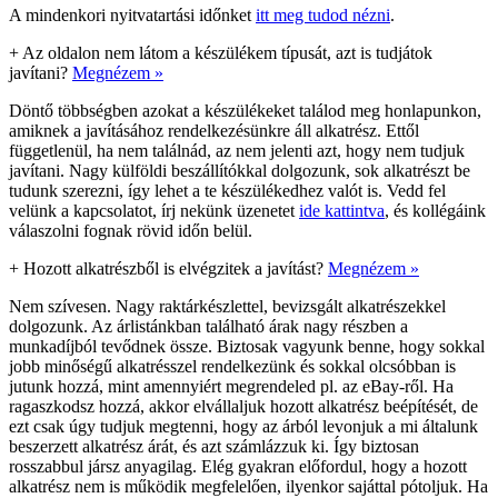
A mindenkori nyitvatartási időnket
itt meg tudod nézni
.
+
Az oldalon nem látom a készülékem típusát, azt is tudjátok
javítani?
Megnézem »
Döntő többségben azokat a készülékeket találod meg honlapunkon,
amiknek a javításához rendelkezésünkre áll alkatrész. Ettől
függetlenül, ha nem találnád, az nem jelenti azt, hogy nem tudjuk
javítani. Nagy külföldi beszállítókkal dolgozunk, sok alkatrészt be
tudunk szerezni, így lehet a te készülékedhez valót is. Vedd fel
velünk a kapcsolatot, írj nekünk üzenetet
ide kattintva
, és kollégáink
válaszolni fognak rövid időn belül.
+
Hozott alkatrészből is elvégzitek a javítást?
Megnézem »
Nem szívesen. Nagy raktárkészlettel, bevizsgált alkatrészekkel
dolgozunk. Az árlistánkban található árak nagy részben a
munkadíjból tevődnek össze. Biztosak vagyunk benne, hogy sokkal
jobb minőségű alkatrésszel rendelkezünk és sokkal olcsóbban is
jutunk hozzá, mint amennyiért megrendeled pl. az eBay-ről. Ha
ragaszkodsz hozzá, akkor elvállaljuk hozott alkatrész beépítését, de
ezt csak úgy tudjuk megtenni, hogy az árból levonjuk a mi általunk
beszerzett alkatrész árát, és azt számlázzuk ki. Így biztosan
rosszabbul jársz anyagilag. Elég gyakran előfordul, hogy a hozott
alkatrész nem is működik megfelelően, ilyenkor sajáttal pótoljuk. Ha