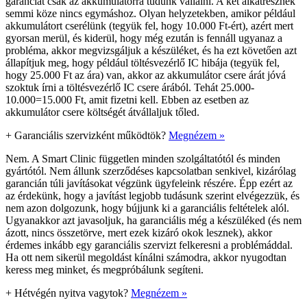
garanciát csak az akkumulátorra tudunk vállalni. A két alkatrésznek
semmi köze nincs egymáshoz. Olyan helyzetekben, amikor például
akkumulátort cserélünk (tegyük fel, hogy 10.000 Ft-ért), azért mert
gyorsan merül, és kiderül, hogy még ezután is fennáll ugyanaz a
probléma, akkor megvizsgáljuk a készüléket, és ha ezt követően azt
állapítjuk meg, hogy például töltésvezérlő IC hibája (tegyük fel,
hogy 25.000 Ft az ára) van, akkor az akkumulátor csere árát jóvá
szoktuk írni a töltésvezérlő IC csere árából. Tehát 25.000-
10.000=15.000 Ft, amit fizetni kell. Ebben az esetben az
akkumulátor csere költségét átvállaljuk tőled.
+
Garanciális szervizként működtök?
Megnézem »
Nem. A Smart Clinic független minden szolgáltatótól és minden
gyártótól. Nem állunk szerződéses kapcsolatban senkivel, kizárólag
garancián túli javításokat végzünk ügyfeleink részére. Épp ezért az
az érdekünk, hogy a javítást legjobb tudásunk szerint elvégezzük, és
nem azon dolgozunk, hogy bújjunk ki a garanciális feltételek alól.
Ugyanakkor azt javasoljuk, ha garanciális még a készüléked (és nem
ázott, nincs összetörve, mert ezek kizáró okok lesznek), akkor
érdemes inkább egy garanciális szervizt felkeresni a problémáddal.
Ha ott nem sikerül megoldást kínálni számodra, akkor nyugodtan
keress meg minket, és megpróbálunk segíteni.
+
Hétvégén nyitva vagytok?
Megnézem »