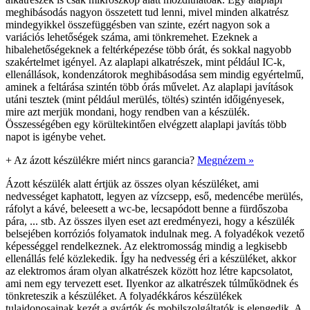
meghibásodás nagyon összetett tud lenni, mivel minden alkatrész
mindegyikkel összefüggésben van szinte, ezért nagyon sok a
variációs lehetőségek száma, ami tönkremehet. Ezeknek a
hibalehetőségeknek a feltérképezése több órát, és sokkal nagyobb
szakértelmet igényel. Az alaplapi alkatrészek, mint például IC-k,
ellenállások, kondenzátorok meghibásodása sem mindig egyértelmű,
aminek a feltárása szintén több órás művelet. Az alaplapi javítások
utáni tesztek (mint például merülés, töltés) szintén időigényesek,
mire azt merjük mondani, hogy rendben van a készülék.
Összességében egy körültekintően elvégzett alaplapi javítás több
napot is igénybe vehet.
+
Az ázott készülékre miért nincs garancia?
Megnézem »
Ázott készülék alatt értjük az összes olyan készüléket, ami
nedvességet kaphatott, legyen az vízcsepp, eső, medencébe merülés,
ráfolyt a kávé, beleesett a wc-be, lecsapódott benne a fürdőszoba
pára, ... stb. Az összes ilyen eset azt eredményezi, hogy a készülék
belsejében korróziós folyamatok indulnak meg. A folyadékok vezető
képességgel rendelkeznek. Az elektromosság mindig a legkisebb
ellenállás felé közlekedik. Így ha nedvesség éri a készüléket, akkor
az elektromos áram olyan alkatrészek között hoz létre kapcsolatot,
ami nem egy tervezett eset. Ilyenkor az alkatrészek túlműködnek és
tönkreteszik a készüléket. A folyadékkáros készülékek
tulajdonosainak kezét a gyártók és mobilszolgáltatók is elengedik. A