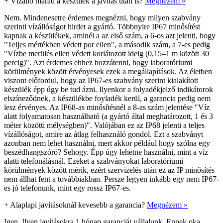
+
Vízálló marad a készülék a javítás után is?
Megnézem »
Nem. Mindenesetre érdemes megnézni, hogy milyen szabvány
szerinti vízállóságot hirdet a gyártó. Többnyire IP67 minősítést
kapnak a készülékek, aminél a az első szám, a 6-os azt jelenti, hogy
"Teljes mértékben védett por ellen", a második szám, a 7-es pedig
"Vízbe merülés ellen védett korlátozott ideig (0,15–1 m között 30
percig)". Azt érdemes ehhez hozzátenni, hogy laboratóriumi
körülmények között érvényesek ezek a megállapítások. Az életben
viszont előfordul, hogy az IP67-es szabvány szerint kialakított
készülék épp úgy be tud ázni. Ilyenkor a folyadékjelző indikátorok
elszíneződnek, a készülékbe foyladék kerül, a garancia pedig nem
lesz érvényes. Az IP68-as minősítésnél a 8-as szám jelentése "Víz
alatt folyamatosan használható (a gyártó által meghatározott, 1 és 3
méter közötti mélységben)". Valójában ez az IP68 jelenti a teljes
vízállóságot, amire az átlag felhasználó gondol. Ezt a szabványt
azonban nem lehet használni, mert akkor például hogy szólna egy
beszédhangszóró? Sehogy. Épp úgy lehetne használni, mint a víz
alatti telefonálásnál. Ezeket a szabványokat laboratóriumi
körülmények között mérik, ezért szervizelés után ez az IP minősítés
nem állhat fent a továbbiakban. Persze legyen inkább egy nem IP67-
es jó telefonunk, mint egy rossz IP67-es.
+
Alaplapi javításoknál kevesebb a garancia?
Megnézem »
Igen. Ilyen javításokra 1 hónap garanciát vállalunk. Ennek oka,