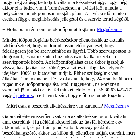
hogy még zárásig be tudjuk vállalni a készüléket úgy, hogy még
akkor el is tudod vinni. Természetesen a javítási időt mindig a
helyszínen tudjuk pontosan megállapítani. A javítási idő minden
esetben függ a meghibásodás jellegétől és a szerviz terheltségétől.
+
Holnapra miért nem tudok időpontot foglalni?
Megnézem »
Minden időpontfoglalás beérkezésekor ellenőrizzük az aktuális
raktárkészletet, hogy ne fordulhasson elő olyan eset, hogy
feleslegesen jön be szervizünkbe az ügyfél. Több szervizponton is
dolgozunk, és napi szinten hozunk-viszünk alkatrészeket a
szervizpontok között. Az időpontfoglalást csak akkor igazoljuk
vissza, ha a javításhoz szükséges alkatrészt a foglalás helyén és
idejében 100%-ra biztosítani tudjuk. Ehhez szükségünk van
általában 1 munkanapra. Ez az oka annak, hogy 24 órán belül nem
fogadunk el időpontfoglalást. Ettől függetlenül, ha korábban
szeretnél jönni, akkor hívj fel minket telefonon (+36 30 630-22-77),
vagy
írj nekünk
, mert nem kizárt, hogy előbb is tuduk fogadni.
+
Miért csak a beszerelt alkatrészekre van garancia?
Megnézem »
Garanciát értelemszerűen csak arra az alkatrészre tudunk vállalni,
amit cserélünk. Ha például kicserélünk az ügyfél kérésére egy
akkumulátort, és pár hónap múlva tönkremegy például a
beszédhangszóró, akkor azt külön díj ellenében tudjuk cserélni, mert