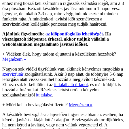
ehhez még hozzá kell számolni a ragasztás száradási idejét, ami 2-3
óra pluszban. Beázott készülékek javítása minimum 1 napot vesz
igénybe, de inkább 2-3 nap, mire végig tudunk tesztelni minden
funkciót rajta. A mindenkori javítási időt személyesen a
szervizeinkben kollégáink pontosan meg tudják határozni.
Ajánljuk figyelmedbe
az időpontfoglalás lehetőségét
. Ha
visszaigazolt időpontra érkezel, akkor tudjuk vállalni a
weboldalunkon megtalálható javítási időket.
+
Vidéken élek, hogy tudom eljuttatni a készülékem hozzátok?
Megnézem »
Nagyon sok vidéki ügyfelünk van, akiknek kényelmes megoldás a
szervizfutár
szolgáltatásunk. Akár 3 nap alatt, de többnyire 5-6 nap
leforgása alatt visszakerülhet hozzád a megjavított készüléked.
Ehhez csak ki kell tölteni az
itt található űrlapot
, és már küldjük is
hozzád a futárunkat. Részletes leírást erről a kényelmi
szolgáltatásunkról
itt találsz
.
+
Miért kell a bevizsgálásért fizetni?
Megnézem »
A készülék bevizsgálása alapvetően ingyenes abban az esetben, ha
kéred a javítást a kiajánlott ár alapján. Bevizsgálás akkor díjköteles,
ha nem kéred a javítást, vagy nem velünk végezteted el. A