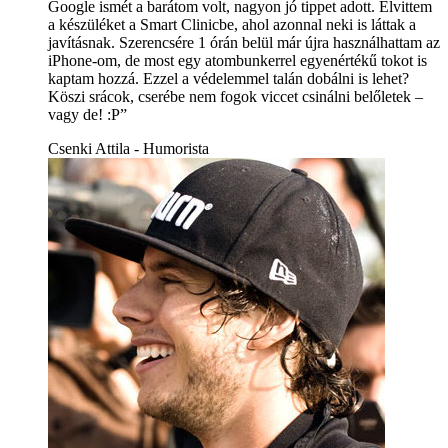
Google ismét a barátom volt, nagyon jó tippet adott. Elvittem
a készüléket a Smart Clinicbe, ahol azonnal neki is láttak a
javításnak. Szerencsére 1 órán belül már újra használhattam az
iPhone-om, de most egy atombunkerrel egyenértékű tokot is
kaptam hozzá. Ezzel a védelemmel talán dobálni is lehet?
Köszi srácok, cserébe nem fogok viccet csinálni belőletek –
vagy de! :P”
Csenki Attila - Humorista