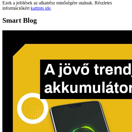
Ezek a jelölések az alkatrész minőségére utalnak. Részletes
információkért
kattints ide
.
Smart Blog