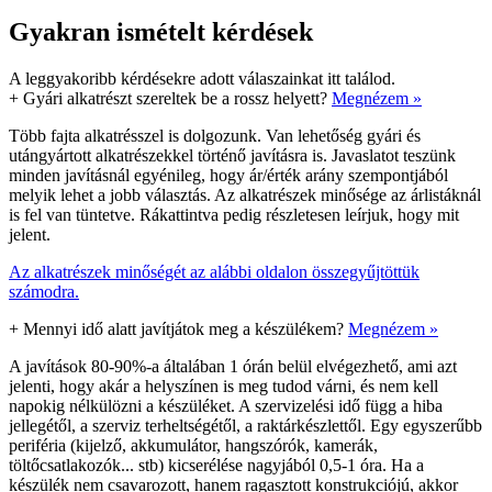
Gyakran ismételt kérdések
A leggyakoribb kérdésekre adott válaszainkat itt találod.
+
Gyári alkatrészt szereltek be a rossz helyett?
Megnézem »
Több fajta alkatrésszel is dolgozunk. Van lehetőség gyári és
utángyártott alkatrészekkel történő javításra is. Javaslatot teszünk
minden javításnál egyénileg, hogy ár/érték arány szempontjából
melyik lehet a jobb választás. Az alkatrészek minősége az árlistáknál
is fel van tüntetve. Rákattintva pedig részletesen leírjuk, hogy mit
jelent.
Az alkatrészek minőségét az alábbi oldalon összegyűjtöttük
számodra.
+
Mennyi idő alatt javítjátok meg a készülékem?
Megnézem »
A javítások 80-90%-a általában 1 órán belül elvégezhető, ami azt
jelenti, hogy akár a helyszínen is meg tudod várni, és nem kell
napokig nélkülözni a készüléket. A szervizelési idő függ a hiba
jellegétől, a szerviz terheltségétől, a raktárkészlettől. Egy egyszerűbb
periféria (kijelző, akkumulátor, hangszórók, kamerák,
töltőcsatlakozók... stb) kicserélése nagyjából 0,5-1 óra. Ha a
készülék nem csavarozott, hanem ragasztott konstrukciójú, akkor