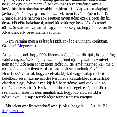
hogy ez egy olyan mértékű beavatkozás a készülékbe, ami a
későbbiekben okozhat további problémát is. Alapvetően alaplapi
javítást például egy garanciális szerviz nem is vállal (nem is tud).
Ennek ellenére nagyon sok esetben javíthatóak ezek a problémák,
de az idő előrehaladtával, minél idősebb egy készülék, és minél
többször van javítva, annál nagyobb az esély rá, hogy újra elromlik.
Akár csak egy öreg személyautónál.
+
Nem várnám meg a száradási időt, inkább elvinném korábban.
Gond-e?
Megnézem »
Annyiban gond, hogy 90% bizonyossággal mondhatjuk, hogy el fog
válni a ragasztás. És újra vissza kell jönni újraragasztani. Amivel
nem hogy időt nem fogsz tudni spórolni, de ismét fizetned kell majd
munkadíjat, mert ilyen esetben garanciát sem tudunk rá vállalni.
Nem beszélve arról, hogy az elváló kijelző vagy hátlap mellett
keletkező résen szennyeződés kerülhet a készülékbe, ami zárlatot
okozhat, vagy foltos lesz a kijelző háttérfénye, ami csak kijelző
cserével orvosolható. Ezek mind plusz költségek és újabb idő a
szervizben. Ezért is nem ajánljuk azt, hogy idő előtt elvidd a
készüléket. De saját felelősségre természetesen kiadjuk.
+
Mit jelent az alkatrészeknél az a jelölés, hogy A++, A+, A, B?
Megnézem »