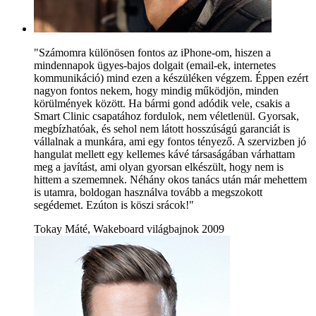
"Számomra különösen fontos az iPhone-om, hiszen a
mindennapok ügyes-bajos dolgait (email-ek, internetes
kommunikáció) mind ezen a készüléken végzem. Éppen ezért
nagyon fontos nekem, hogy mindig működjön, minden
körülmények között. Ha bármi gond adódik vele, csakis a
Smart Clinic csapatához fordulok, nem véletlenül. Gyorsak,
megbízhatóak, és sehol nem látott hosszúságú garanciát is
vállalnak a munkára, ami egy fontos tényező. A szervizben jó
hangulat mellett egy kellemes kávé társaságában várhattam
meg a javítást, ami olyan gyorsan elkészült, hogy nem is
hittem a szememnek. Néhány okos tanács után már mehettem
is utamra, boldogan használva tovább a megszokott
segédemet. Ezúton is köszi srácok!"
Tokay Máté, Wakeboard világbajnok 2009