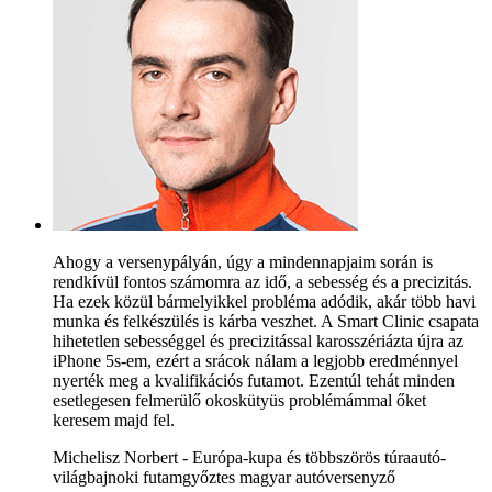
Ahogy a versenypályán, úgy a mindennapjaim során is
rendkívül fontos számomra az idő, a sebesség és a precizitás.
Ha ezek közül bármelyikkel probléma adódik, akár több havi
munka és felkészülés is kárba veszhet. A Smart Clinic csapata
hihetetlen sebességgel és precizitással karosszériázta újra az
iPhone 5s-em, ezért a srácok nálam a legjobb eredménnyel
nyerték meg a kvalifikációs futamot. Ezentúl tehát minden
esetlegesen felmerülő okoskütyüs problémámmal őket
keresem majd fel.
Michelisz Norbert - Európa-kupa és többszörös túraautó-
világbajnoki futamgyőztes magyar autóversenyző