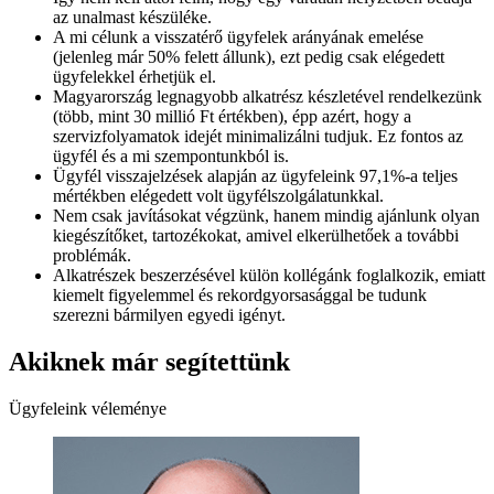
az unalmast készüléke.
A mi célunk a visszatérő ügyfelek arányának emelése
(jelenleg már 50% felett állunk), ezt pedig csak elégedett
ügyfelekkel érhetjük el.
Magyarország legnagyobb alkatrész készletével rendelkezünk
(több, mint 30 millió Ft értékben), épp azért, hogy a
szervizfolyamatok idejét minimalizálni tudjuk. Ez fontos az
ügyfél és a mi szempontunkból is.
Ügyfél visszajelzések alapján az ügyfeleink 97,1%-a teljes
mértékben elégedett volt ügyfélszolgálatunkkal.
Nem csak javításokat végzünk, hanem mindig ajánlunk olyan
kiegészítőket, tartozékokat, amivel elkerülhetőek a további
problémák.
Alkatrészek beszerzésével külön kollégánk foglalkozik, emiatt
kiemelt figyelemmel és rekordgyorsasággal be tudunk
szerezni bármilyen egyedi igényt.
Akiknek már segítettünk
Ügyfeleink véleménye