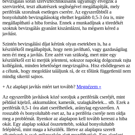
bevizsgálás során szerviztechnikusaink ugyanúgy elvégzik a
szervizelést, teszt alkatrészek segítségével megállapítják, mely
perifériák szorulnak esetleges cserére. Az egyszerűbbtől a
bonyolultabb bevizsgálásokig eltelhet legalább 0,5-3 óra is, mire
megállapítható a hiba forrása. Ennek a munkadíjnak a töredékét
szoktuk bevizsgálás gyanánt kiszámlázni, ha mégsem kéred a
javítást.
Szintén bevizsgálási díjat kérünk olyan esetekben is, ha a
készülékről megállapítjuk, hogy nem javítható, vagy gazdaságilag
nem éri meg a javítás. Erre azért van szükség, mert mire egy
készülékről ezt ki merjük jelenteni, sokszor napokig dolgoznak rajta
kollégáink, minden lehetőséget megvizsgálva. Hisz elsődlegesen az
a célunk, hogy megoldást találjunk rá, de ez tőlünk függetlenül nem
mindig sikerül sajnos.
+
Az alaplapi javítás miért tart tovább?
Megnézem »
Az egyszerűbb javítások közé soroljuk a perifériák cseréjét, mint
például kijelző, akkumulátor, kamerák, szalagkábelek... stb. Ezek a
perifériák 0,5-1 óra alatt cserélhetőek, aránylag egyszerűen. A
rosszabb és bonyolultabb eset az, ha a periféria cseréje nem oldja
meg a problémát. Ilyenkor az alaplapon kell tovább keresni a hiba
okát. Egy alaplap sokkal összetettebb, sokkal bonyolultabb
felépítésű, mint maga a készülék. Illetve az alaplapra szerelt
alkatrészek is csak mikroszkóp alatt mozdíthatóak. Egy alaplapi