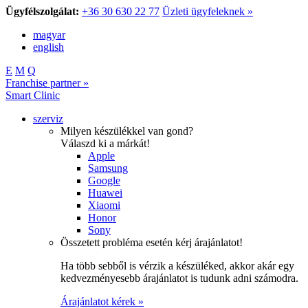
Ügyfélszolgálat:
+36 30 630 22 77
Üzleti ügyfeleknek »
magyar
english
E
M
Q
Franchise partner »
Smart Clinic
szerviz
Milyen készülékkel van gond?
Válaszd ki a márkát!
Apple
Samsung
Google
Huawei
Xiaomi
Honor
Sony
Összetett probléma esetén kérj árajánlatot!
Ha több sebből is vérzik a készüléked, akkor akár egy
kedvezményesebb árajánlatot is tudunk adni számodra.
Árajánlatot kérek »