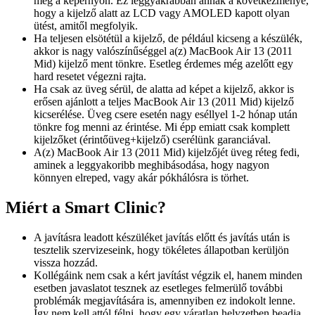
meg a képernyőn. Ez leggyakrabban annak a következménye,
hogy a kijelző alatt az LCD vagy AMOLED kapott olyan
ütést, amitől megfolyik.
Ha teljesen elsötétül a kijelző, de például kicseng a készülék,
akkor is nagy valószínűséggel a(z) MacBook Air 13 (2011
Mid) kijelző ment tönkre. Esetleg érdemes még azelőtt egy
hard resetet végezni rajta.
Ha csak az üveg sérül, de alatta ad képet a kijelző, akkor is
erősen ajánlott a teljes MacBook Air 13 (2011 Mid) kijelző
kicserélése. Üveg csere esetén nagy eséllyel 1-2 hónap után
tönkre fog menni az érintése. Mi épp emiatt csak komplett
kijelzőket (érintőüveg+kijelző) cserélünk garanciával.
A(z) MacBook Air 13 (2011 Mid) kijelzőjét üveg réteg fedi,
aminek a leggyakoribb meghibásodása, hogy nagyon
könnyen elreped, vagy akár pókhálósra is törhet.
Miért a Smart Clinic?
A javításra leadott készüléket javítás előtt és javítás után is
tesztelik szervizeseink, hogy tökéletes állapotban kerüljön
vissza hozzád.
Kollégáink nem csak a kért javítást végzik el, hanem minden
esetben javaslatot tesznek az esetleges felmerülő további
problémák megjavítására is, amennyiben ez indokolt lenne.
Így nem kell attól félni, hogy egy váratlan helyzetben beadja