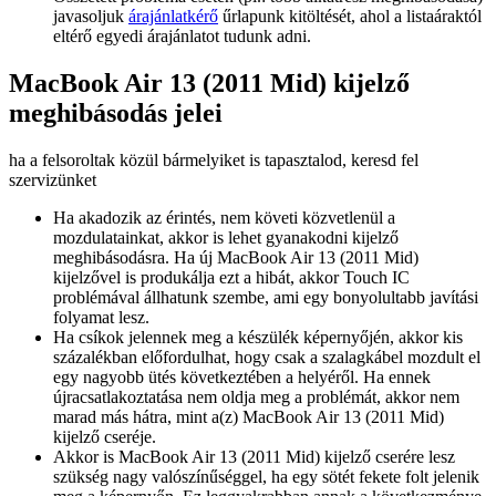
javasoljuk
árajánlatkérő
űrlapunk kitöltését, ahol a listaáraktól
eltérő egyedi árajánlatot tudunk adni.
MacBook Air 13 (2011 Mid) kijelző
meghibásodás jelei
ha a felsoroltak közül bármelyiket is tapasztalod, keresd fel
szervizünket
Ha akadozik az érintés, nem követi közvetlenül a
mozdulatainkat, akkor is lehet gyanakodni kijelző
meghibásodásra. Ha új MacBook Air 13 (2011 Mid)
kijelzővel is produkálja ezt a hibát, akkor Touch IC
problémával állhatunk szembe, ami egy bonyolultabb javítási
folyamat lesz.
Ha csíkok jelennek meg a készülék képernyőjén, akkor kis
százalékban előfordulhat, hogy csak a szalagkábel mozdult el
egy nagyobb ütés következtében a helyéről. Ha ennek
újracsatlakoztatása nem oldja meg a problémát, akkor nem
marad más hátra, mint a(z) MacBook Air 13 (2011 Mid)
kijelző cseréje.
Akkor is MacBook Air 13 (2011 Mid) kijelző cserére lesz
szükség nagy valószínűséggel, ha egy sötét fekete folt jelenik