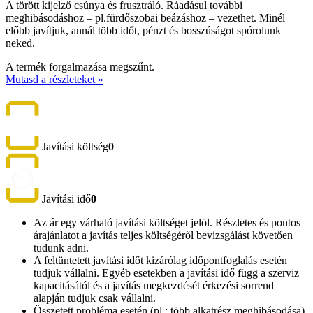
A törött kijelző csúnya és frusztráló. Ráadásul további
meghibásodáshoz – pl.fürdőszobai beázáshoz – vezethet. Minél
előbb javítjuk, annál több időt, pénzt és bosszúságot spórolunk
neked.
A termék forgalmazása megszűnt.
Mutasd a részleteket »
Javítási költség
0
Javítási idő
0
Az ár egy várható javítási költséget jelöl. Részletes és pontos
árajánlatot a javítás teljes költségéről bevizsgálást követően
tudunk adni.
A feltüntetett javítási időt kizárólag időpontfoglalás esetén
tudjuk vállalni. Egyéb esetekben a javítási idő függ a szerviz
kapacitásától és a javítás megkezdését érkezési sorrend
alapján tudjuk csak vállalni.
Összetett probléma esetén (pl.: több alkatrész meghibásodása)