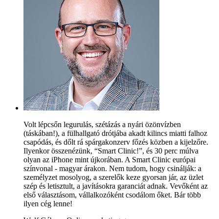
Volt lépcsőn legurulás, szétázás a nyári özönvízben
(táskában!), a fülhallgató drótjába akadt kilincs miatti falhoz
csapódás, és dőlt rá spárgakonzerv főzés közben a kijelzőre.
Ilyenkor összenézünk, “Smart Clinic!”, és 30 perc múlva
olyan az iPhone mint újkorában. A Smart Clinic európai
színvonal - magyar árakon. Nem tudom, hogy csinálják: a
személyzet mosolyog, a szerelők keze gyorsan jár, az üzlet
szép és letisztult, a javításokra garanciát adnak. Vevőként az
első választásom, vállalkozóként csodálom őket. Bár több
ilyen cég lenne!