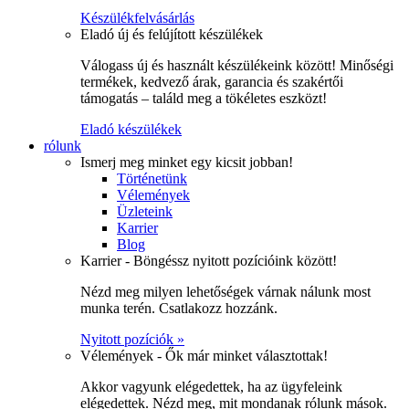
Készülékfelvásárlás
Eladó új és felújított készülékek
Válogass új és használt készülékeink között! Minőségi
termékek, kedvező árak, garancia és szakértői
támogatás – találd meg a tökéletes eszközt!
Eladó készülékek
rólunk
Ismerj meg minket egy kicsit jobban!
Történetünk
Vélemények
Üzleteink
Karrier
Blog
Karrier - Böngéssz nyitott pozícióink között!
Nézd meg milyen lehetőségek várnak nálunk most
munka terén. Csatlakozz hozzánk.
Nyitott pozíciók »
Vélemények - Ők már minket választottak!
Akkor vagyunk elégedettek, ha az ügyfeleink
elégedettek. Nézd meg, mit mondanak rólunk mások.