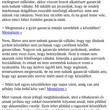
esetlegesen működne, akkor viszont hozott alkatrészre garanciát
nem tudunk vállalni. Mi inkább azt javasoljuk, hogy ne rendelj
máshonnan drágábban rosszabb minőségű alkatrészt, mint ami
nálunk van raktáron. Nem lesz olcsóbb sem, és ha gond lenne vele,
akkor nincs kihez fordulni garancia miatt.
+
Megmarad-e a gyári garancia miután szereltétek a készüléket?
Megnézem »
Nem. Illetve arra nem tudunk garanciát vállalni, hogy egy általunk
javított készüléket nem javítanak vagy cserélnek később
garanciában. Nagyon sok garanciás telefont javítottunk, amiben
senki nem veszi észre, hogy belenyúltunk. Nem is emiatt nem
akarunk ezért felelősséget vállalni. Ismerjük a garanciális szervizek
hozzáállását, és emiatt mi nem szeretnénk koloncot venni a
nyakunkba. Ha egy kedves ügyfél kéri, hogy segítsünk,
természetesen megtesszük, de mi nem tudunk garanciát vállalni arra,
hogy egy garanciális szerviz miért utasít el egy készüléket.
+
Miért kell egyes készülékekre egy napot várni, amíg van ami
néhány órán belül kész van?
Megnézem »
Mert vannak olyan jellegű meghibásodások, ahol a hibakeresés és
annak javítása egy sokkal összetettebb folyamat annál, mint például
egy akkumulátor cseréje. Ilyen lehet például a ragasztott készülékek