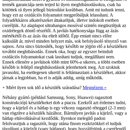
termék garanciája nem terjed ki ilyen meghibásodásokra, csak ha
kötöttek rá ilyen jellegű biztosítást korábban. Amit mi tudunk tenni,
hogy ezt az oxidációs folyamatot megpróbáljuk lelassítani. A
folyadékkáros alkatrészeket áttakarítjuk, illetve indokolt esetben
cseréljük. Az alaplapot ultrahangos mosóval szintén megtisztítjuk az
oxidrétegek döntő részétől. A javítás hatékonysága függ az ázás
mértékétől és az ázás óta eltelt időtől. Épp emiatt nincs előre
kalkulált ár, mivel minden helyzet más, sok befolyásoló tényező van
sajnos. Arra sincs biztosíték, hogy később ne jöjjön elő a készüléken
további meghibásodás. Ennek oka, hogy az egyszer beindult
oxidációs folyamatokat csak lassítani tudjuk, megállítani nem.
Ennek ellenére a javítások több mint 60%-a sikeres, a többi esetben
később is fellépő meghibásodások jelenhetnek meg. Azt szoktuk
javasolni, ha esetlegesen sikerül is feltámasztani a készüléket, akkor
járnak a legjobban, ha el is adják addig, amíg működik.
+
Miért ilyen sok idő a készülék száradása?
Megnézem »
Néhány gyártó (például Samsung, Sony, Huawei) ragasztott
konstrukciójú készülékeket dob a piacra. Ezekről azt érdemes tudni,
hogy a kijelző és a hátlap is egy vékony ragasztó réteggel (2-3 mm)
van rögzítve a készülék házához. Bármilyen javítás a kijelző, vagy a
hátlap eltávolításával kezdődik. Ilyenkor melegítő padon
felolvasztjuk a ragasztót, hogy utána finom eszközökkel el tudjuk
távolítani a kijelzőt (vagy hátlapot), hogy hozzáférjünk a cserélendő