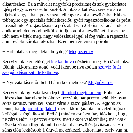
alkatrészhez. Ez a művelet nagyfokú precizitást és sok gyakorlatot
igényel egy szerviztechnikustól. A hibás alkatrész cseréje után a
kijelzőt vagy a hátlapot vissza kell ragasztani a készülékbe. Ehhez
többnyire egy speciális felületkezelőt, gyári ragasztócsíkokat és prést
használunk. A ragasztásnak a prés alatt van 2-3 óra száradási ideje,
amikor minden gond nélkül ki tudjuk adni a készüléket. Ha ezt az
időt nem várjuk meg, nagy valószínűséggel el fog válni a ragasztás,
ami további károkat okozhat. Ezen nem érdemes spórolni.
+
Hol talállak meg titeket helyileg?
Megnézem »
Szervizeink elérhetőségét
ide kattintva
nézheted meg. Ha távol laksz
tőlünk, akkor sincs gond, vedd igénybe nyugodtan
szerviz futár
szolgáltatásunkat ide kattintva
.
+
Nyitvatartási időn belül bármikor mehetek?
Megnézem »
Szervizeink nyitvatartási idejét
itt tudod megtekinteni
. Ebben az
időszakban bármikor bejöhetsz hozzánk, pár percen belül biztosan
sorra kerülsz, nem kell sokat várni a kiszolgálásra. A legjobb az
lenne, ha
időpontot foglalnál
, mert akkor garantáltan veled fognak
kollégáink foglalkozni. Próbálj minden esetben úgy időzíteni, hogy
ne zárás előtt 10 perccel érkezz, mert akkor valószínűleg már csak
következő nap fogunk tudni nekiállni a készülék javításának. Ha
zárás előtt legkésőbb 1 órával megérkezel, akkor nagy esély van rá,