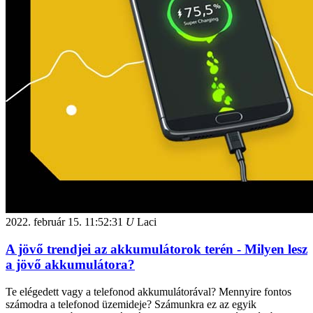
2022. február 15.
11:52:31
U
Laci
A jövő trendjei az akkumulátorok terén - Milyen lesz
a jövő akkumulátora?
Te elégedett vagy a telefonod akkumulátorával? Mennyire fontos
számodra a telefonod üzemideje? Számunkra ez az egyik