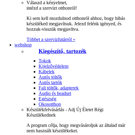
Válaszd a kényelmet,
intézd a szervizt otthonról!
Ki sem kell mozdulnod otthonról ahhoz, hogy hibás
készüléked megjavítsuk. Jelezd felénk igényed, és
hozzuk-visszük megjavítva.
Többet a szervizfutárról »
webshop
Kiegészítő, tartozék
Tokok
Kijelzővédelem
Kábelek
Autós töltők
Autós tartók
Fali töltők, adapterek
Audio és headset
Egészség
Okosotthon
Készülékfelvásárlás - Adj Új Életet Régi
Készülékednek
A program célja, hogy megvásároljuk az általad már
nem használt készülékeket.