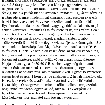
javítása, ahol csak a szétszedés, majd összeragasztás és száradás
csak 2-3 óra pluszt jelent. De ilyen lehet pl egy szoftveres
meghibásodás is, amikor több GB-nyi adatot kell mentenünk akár
órákig, majd a javítás után visszatölteni mindent. Egy ázott készülék
javítási ideje, mire minden hibát kizárunk, rossz esetben akár egy
hetet is igénybe vehet. Vagy egy készülék, ami nem tölt például.
Ilyenkor akkumulátort cserélünk, vagy egy töltőcsatlakozót, majd
ezután közvetlenül merülés és töltés teszteket hajtunk végre. Csak
ezek a tesztek 1-2 napot vesznek igénybe. Ha továbbra sem tölt,
vagy gyorsan merül, akkor nézzük alaplapi szinten tovább.
Töltésvezérlő IC, PM IC esetleg. Ezek cseréje csak önmagában 2-3
óra munka mikroszkóp alatt. Majd következik ismét a merülés és
töltés teszt. Újabb 1-2 nap. Sok készüléknél azzal kell kezdenünk,
hogy visszaállítjuk gyárilag a szoftvert, ami miatt szükség van egy
biztonsági mentésre, majd a javítás végén annak visszatöltésére.
Napjainkban egy akár 50-60 GB is lehet, vagy még több, ami
szintén órákban mérhető. De olyan is előfordulhat, hogy nincs
raktáron az adott alkatrész, amire várnunk kell. Egyedi beszerzések
esetén lehet ez akár 1 hónap is, de általában 1-2 hét alatt megoldjuk.
Ha ezek az esetek összeadódnak, akkor tud igazán elhúzódni a
javítás ideje. Összegezve, mi minden tőlünk telhetőt megteszünk,
hogy minél rövidebb legyen az idő, hisz mi is akkor járunk a
legjobban, ez közös érdekünk. Feleslegesen mi sem ülünk
készülékeken, mert magától nem fog meggyógyulni.