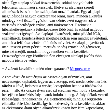
okát. Egy alaplap sokkal összetettebb, sokkal bonyolultabb
felépítésű, mint maga a készülék. Illetve az alaplapra szerelt
alkatrészek is csak mikroszkóp alatt mozdíthatóak. Egy alaplapi
meghibásodás nagyon összetett tud lenni, mivel minden alkatrész
mindegyikkel összefüggésben van szinte, ezért nagyon sok a
variációs lehetőségek száma, ami tönkremehet. Ezeknek a
hibalehetőségeknek a feltérképezése több órát, és sokkal nagyobb
szakértelmet igényel. Az alaplapi alkatrészek, mint például IC-k,
ellenállások, kondenzátorok meghibásodása sem mindig egyértelmű,
aminek a feltárása szintén több órás művelet. Az alaplapi javítások
utáni tesztek (mint például merülés, töltés) szintén időigényesek,
mire azt merjük mondani, hogy rendben van a készülék.
Összességében egy körültekintően elvégzett alaplapi javítás több
napot is igénybe vehet.
+
Az ázott készülékre miért nincs garancia?
Megnézem »
Ázott készülék alatt értjük az összes olyan készüléket, ami
nedvességet kaphatott, legyen az vízcsepp, eső, medencébe merülés,
ráfolyt a kávé, beleesett a wc-be, lecsapódott benne a fürdőszoba
pára, ... stb. Az összes ilyen eset azt eredményezi, hogy a készülék
belsejében korróziós folyamatok indulnak meg. A folyadékok vezető
képességgel rendelkeznek. Az elektromosság mindig a legkisebb
ellenállás felé közlekedik. Így ha nedvesség éri a készüléket, akkor
az elektromos áram olyan alkatrészek között hoz létre kapcsolatot,