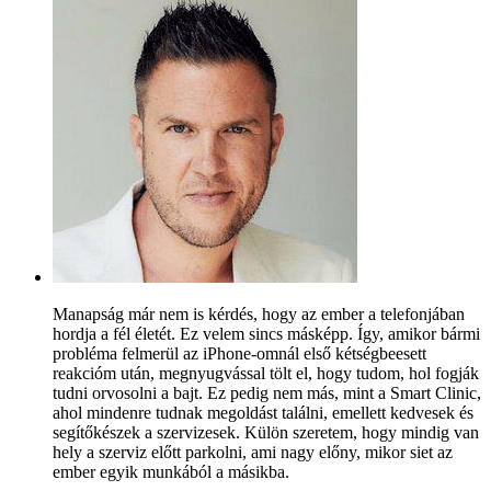
Manapság már nem is kérdés, hogy az ember a telefonjában
hordja a fél életét. Ez velem sincs másképp. Így, amikor bármi
probléma felmerül az iPhone-omnál első kétségbeesett
reakcióm után, megnyugvással tölt el, hogy tudom, hol fogják
tudni orvosolni a bajt. Ez pedig nem más, mint a Smart Clinic,
ahol mindenre tudnak megoldást találni, emellett kedvesek és
segítőkészek a szervizesek. Külön szeretem, hogy mindig van
hely a szerviz előtt parkolni, ami nagy előny, mikor siet az
ember egyik munkából a másikba.