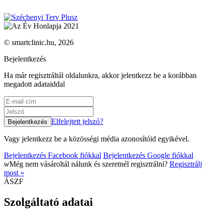
© smartclinic.hu, 2026
Bejelentkezés
Ha már regisztráltál oldalunkra, akkor jelentkezz be a korábban
megadott adataiddal
Elfelejtett jelszó?
Vagy jelentkezz be a közösségi média azonosítóid egyikével.
Bejelentkezés Facebook fiókkal
Bejelentkezés Google fiókkal
w
Még nem vásároltál nálunk és szeretnél regisztrálni?
Regisztrálj
most »
ÁSZF
Szolgáltató adatai