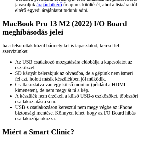
javasoljuk
árajánlatkérő
űrlapunk kitöltését, ahol a listaáraktól
eltérő egyedi árajánlatot tudunk adni.
MacBook Pro 13 M2 (2022) I/O Board
meghibásodás jelei
ha a felsoroltak közül bármelyiket is tapasztalod, keresd fel
szervizünket
Az USB csatlakozó mozgatására eldobálja a kapcsolatot az
eszközzel.
SD kártyát belerakjuk az olvasóba, de a gépünk nem ismeri
fel azt, holott másik készülékben jól működik.
Csatlakoztatva van egy külső monitor (például a HDMI
kimeneten), de nem megy át rá a kép.
A készülék nem érzékeli a külső USB-s eszközöket, többszöri
csatlakoztatásra sem.
USB-s csatlakozáson keresztül nem megy végbe az iPhone
biztonsági mentése. Könnyen lehet, hogy az I/O Board hibás
csatlakozója okozza.
Miért a Smart Clinic?