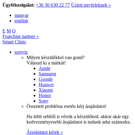
Ügyfélszolgálat:
+36 30 630 22 77
Üzleti ügyfeleknek »
magyar
english
E
M
Q
Franchise partner »
Smart Clinic
szerviz
Milyen készülékkel van gond?
Válaszd ki a márkát!
Apple
Samsung
Google
Huawei
Xiaomi
Honor
Sony
Összetett probléma esetén kérj árajánlatot!
Ha több sebből is vérzik a készüléked, akkor akár egy
kedvezményesebb árajánlatot is tudunk adni számodra.
Árajánlatot kérek »