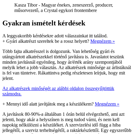
Kasza Tibor - Magyar énekes, zeneszerző, producer,
műsorvezető, a Crystal egykori frontembere
Gyakran ismételt kérdések
A leggyakoribb kérdésekre adott válaszainkat itt találod.
+
Gyári alkatrészt szereltek be a rossz helyett?
Megnézem »
Több fajta alkatrésszel is dolgozunk. Van lehetőség gyári és
utángyártott alkatrészekkel történő javításra is. Javaslatot teszünk
minden javításnál egyénileg, hogy ár/érték arány szempontjából
melyik lehet a jobb választás. Az alkatrészek minősége az árlistáknál
is fel van tüntetve. Rákattintva pedig részletesen leírjuk, hogy mit
jelent.
Az alkatrészek minőségét az alábbi oldalon összegyűjtöttük
számodra.
+
Mennyi idő alatt javítjátok meg a készülékem?
Megnézem »
A javítások 80-90%-a általában 1 órán belül elvégezhető, ami azt
jelenti, hogy akár a helyszínen is meg tudod várni, és nem kell
napokig nélkülözni a készüléket. A szervizelési idő függ a hiba
jellegétől, a szerviz terheltségétől, a raktárkészlettől. Egy egyszerűbb