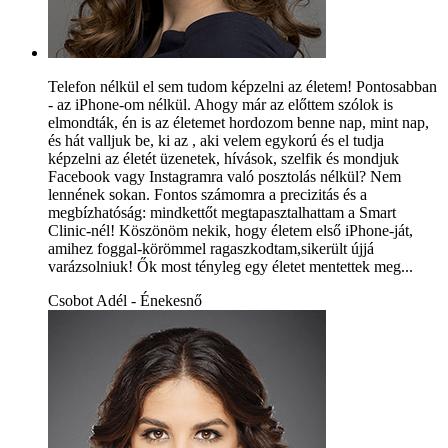
Telefon nélkül el sem tudom képzelni az életem! Pontosabban
- az iPhone-om nélkül. Ahogy már az előttem szólok is
elmondták, én is az életemet hordozom benne nap, mint nap,
és hát valljuk be, ki az , aki velem egykorú és el tudja
képzelni az életét üzenetek, hívások, szelfik és mondjuk
Facebook vagy Instagramra való posztolás nélkül? Nem
lennének sokan. Fontos számomra a precizitás és a
megbízhatóság: mindkettőt megtapasztalhattam a Smart
Clinic-nél! Köszönöm nekik, hogy életem első iPhone-ját,
amihez foggal-körömmel ragaszkodtam,sikerült újjá
varázsolniuk! Ők most tényleg egy életet mentettek meg...
Csobot Adél - Énekesnő