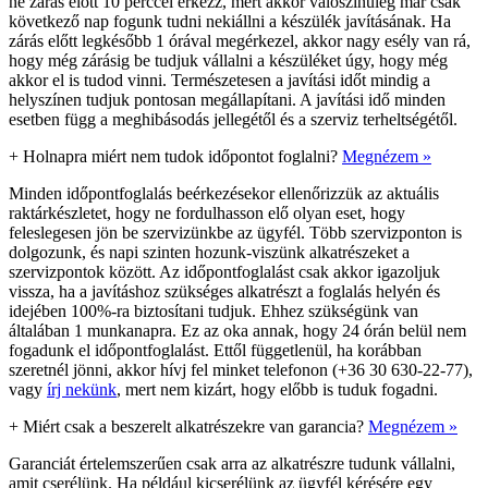
ne zárás előtt 10 perccel érkezz, mert akkor valószínűleg már csak
következő nap fogunk tudni nekiállni a készülék javításának. Ha
zárás előtt legkésőbb 1 órával megérkezel, akkor nagy esély van rá,
hogy még zárásig be tudjuk vállalni a készüléket úgy, hogy még
akkor el is tudod vinni. Természetesen a javítási időt mindig a
helyszínen tudjuk pontosan megállapítani. A javítási idő minden
esetben függ a meghibásodás jellegétől és a szerviz terheltségétől.
+
Holnapra miért nem tudok időpontot foglalni?
Megnézem »
Minden időpontfoglalás beérkezésekor ellenőrizzük az aktuális
raktárkészletet, hogy ne fordulhasson elő olyan eset, hogy
feleslegesen jön be szervizünkbe az ügyfél. Több szervizponton is
dolgozunk, és napi szinten hozunk-viszünk alkatrészeket a
szervizpontok között. Az időpontfoglalást csak akkor igazoljuk
vissza, ha a javításhoz szükséges alkatrészt a foglalás helyén és
idejében 100%-ra biztosítani tudjuk. Ehhez szükségünk van
általában 1 munkanapra. Ez az oka annak, hogy 24 órán belül nem
fogadunk el időpontfoglalást. Ettől függetlenül, ha korábban
szeretnél jönni, akkor hívj fel minket telefonon (+36 30 630-22-77),
vagy
írj nekünk
, mert nem kizárt, hogy előbb is tuduk fogadni.
+
Miért csak a beszerelt alkatrészekre van garancia?
Megnézem »
Garanciát értelemszerűen csak arra az alkatrészre tudunk vállalni,
amit cserélünk. Ha például kicserélünk az ügyfél kérésére egy