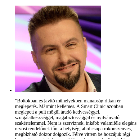
"Boltokban és javító műhelyekben manapság ritkán ér
meglepetés. Mármint kellemes. A Smart Clinic azonban
meglepett a pult mögül áradó kedvességgel,
szolgálatkészséggel, magabiztossággal és nyilvánvaló
szakértelemmel. Nem is szerviznek, inkább valamiféle elegáns
orvosi rendelőnek tűnt a helyiség, ahol csupa rokonszenves,
megbízható doktor dolgozik. Félve vittem be hozzájuk régi