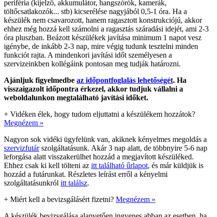
periféria (kijelző, akkumulátor, hangszórók, kamerák,
töltőcsatlakozók... stb) kicserélése nagyjából 0,5-1 óra. Ha a
készülék nem csavarozott, hanem ragasztott konstrukciójú, akkor
ehhez még hozzá kell számolni a ragasztás száradási idejét, ami 2-3
óra pluszban. Beázott készülékek javítása minimum 1 napot vesz
igénybe, de inkább 2-3 nap, mire végig tudunk tesztelni minden
funkciót rajta. A mindenkori javítási időt személyesen a
szervizeinkben kollégáink pontosan meg tudják határozni.
Ajánljuk figyelmedbe
az időpontfoglalás lehetőségét
. Ha
visszaigazolt időpontra érkezel, akkor tudjuk vállalni a
weboldalunkon megtalálható javítási időket.
+
Vidéken élek, hogy tudom eljuttatni a készülékem hozzátok?
Megnézem »
Nagyon sok vidéki ügyfelünk van, akiknek kényelmes megoldás a
szervizfutár
szolgáltatásunk. Akár 3 nap alatt, de többnyire 5-6 nap
leforgása alatt visszakerülhet hozzád a megjavított készüléked.
Ehhez csak ki kell tölteni az
itt található űrlapot
, és már küldjük is
hozzád a futárunkat. Részletes leírást erről a kényelmi
szolgáltatásunkról
itt találsz
.
+
Miért kell a bevizsgálásért fizetni?
Megnézem »
A készülék bevizsgálása alapvetően ingyenes abban az esetben, ha