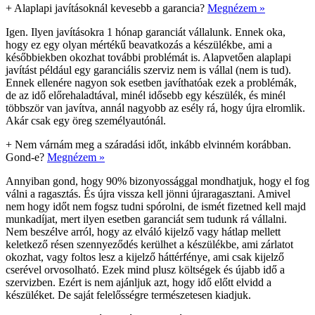
+
Alaplapi javításoknál kevesebb a garancia?
Megnézem »
Igen. Ilyen javításokra 1 hónap garanciát vállalunk. Ennek oka,
hogy ez egy olyan mértékű beavatkozás a készülékbe, ami a
későbbiekben okozhat további problémát is. Alapvetően alaplapi
javítást például egy garanciális szerviz nem is vállal (nem is tud).
Ennek ellenére nagyon sok esetben javíthatóak ezek a problémák,
de az idő előrehaladtával, minél idősebb egy készülék, és minél
többször van javítva, annál nagyobb az esély rá, hogy újra elromlik.
Akár csak egy öreg személyautónál.
+
Nem várnám meg a száradási időt, inkább elvinném korábban.
Gond-e?
Megnézem »
Annyiban gond, hogy 90% bizonyossággal mondhatjuk, hogy el fog
válni a ragasztás. És újra vissza kell jönni újraragasztani. Amivel
nem hogy időt nem fogsz tudni spórolni, de ismét fizetned kell majd
munkadíjat, mert ilyen esetben garanciát sem tudunk rá vállalni.
Nem beszélve arról, hogy az elváló kijelző vagy hátlap mellett
keletkező résen szennyeződés kerülhet a készülékbe, ami zárlatot
okozhat, vagy foltos lesz a kijelző háttérfénye, ami csak kijelző
cserével orvosolható. Ezek mind plusz költségek és újabb idő a
szervizben. Ezért is nem ajánljuk azt, hogy idő előtt elvidd a
készüléket. De saját felelősségre természetesen kiadjuk.