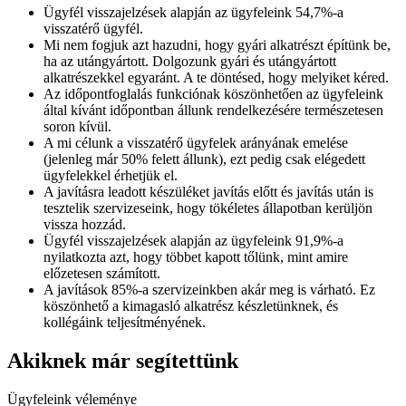
Ügyfél visszajelzések alapján az ügyfeleink 54,7%-a
visszatérő ügyfél.
Mi nem fogjuk azt hazudni, hogy gyári alkatrészt építünk be,
ha az utángyártott. Dolgozunk gyári és utángyártott
alkatrészekkel egyaránt. A te döntésed, hogy melyiket kéred.
Az időpontfoglalás funkciónak köszönhetően az ügyfeleink
által kívánt időpontban állunk rendelkezésére természetesen
soron kívül.
A mi célunk a visszatérő ügyfelek arányának emelése
(jelenleg már 50% felett állunk), ezt pedig csak elégedett
ügyfelekkel érhetjük el.
A javításra leadott készüléket javítás előtt és javítás után is
tesztelik szervizeseink, hogy tökéletes állapotban kerüljön
vissza hozzád.
Ügyfél visszajelzések alapján az ügyfeleink 91,9%-a
nyilatkozta azt, hogy többet kapott tőlünk, mint amire
előzetesen számított.
A javítások 85%-a szervizeinkben akár meg is várható. Ez
köszönhető a kimagasló alkatrész készletünknek, és
kollégáink teljesítményének.
Akiknek már segítettünk
Ügyfeleink véleménye