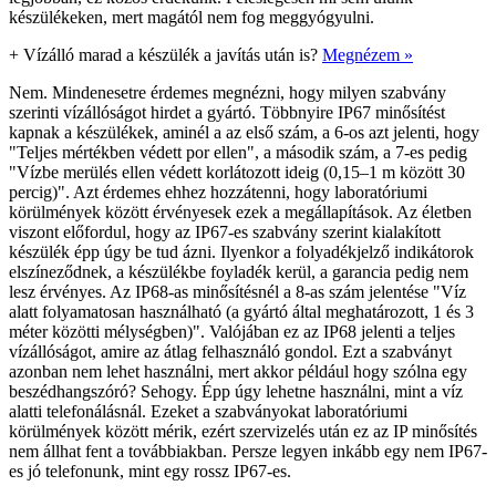
készülékeken, mert magától nem fog meggyógyulni.
+
Vízálló marad a készülék a javítás után is?
Megnézem »
Nem. Mindenesetre érdemes megnézni, hogy milyen szabvány
szerinti vízállóságot hirdet a gyártó. Többnyire IP67 minősítést
kapnak a készülékek, aminél a az első szám, a 6-os azt jelenti, hogy
"Teljes mértékben védett por ellen", a második szám, a 7-es pedig
"Vízbe merülés ellen védett korlátozott ideig (0,15–1 m között 30
percig)". Azt érdemes ehhez hozzátenni, hogy laboratóriumi
körülmények között érvényesek ezek a megállapítások. Az életben
viszont előfordul, hogy az IP67-es szabvány szerint kialakított
készülék épp úgy be tud ázni. Ilyenkor a folyadékjelző indikátorok
elszíneződnek, a készülékbe foyladék kerül, a garancia pedig nem
lesz érvényes. Az IP68-as minősítésnél a 8-as szám jelentése "Víz
alatt folyamatosan használható (a gyártó által meghatározott, 1 és 3
méter közötti mélységben)". Valójában ez az IP68 jelenti a teljes
vízállóságot, amire az átlag felhasználó gondol. Ezt a szabványt
azonban nem lehet használni, mert akkor például hogy szólna egy
beszédhangszóró? Sehogy. Épp úgy lehetne használni, mint a víz
alatti telefonálásnál. Ezeket a szabványokat laboratóriumi
körülmények között mérik, ezért szervizelés után ez az IP minősítés
nem állhat fent a továbbiakban. Persze legyen inkább egy nem IP67-
es jó telefonunk, mint egy rossz IP67-es.