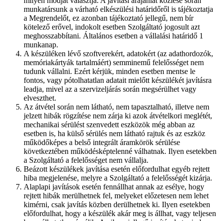
milyen módját választja. A javítási árajánlat közlése során
munkatársunk a várható elkészülési határidőről is tájékoztatja
a Megrendelőt, ez azonban tájékoztató jellegű, nem bír
kötelező erővel, indokolt esetben Szolgáltató jogosult azt
meghosszabbítani. Általános esetben a vállalási határidő 1
munkanap.
A készüléken lévő szoftverekért, adatokért (az adathordozók,
memóriakártyák tartalmáért) semminemű felelősséget nem
tudunk vállalni. Ezért kérjük, minden esetben mentse le
fontos, vagy pótolhatatlan adatait mielőtt készülékét javításra
leadja, mivel az a szervizeljárás során megsérülhet vagy
elveszthet.
Az átvétel során nem látható, nem tapasztalható, illetve nem
jelzett hibák rögzítése nem zárja ki azok átvételkori meglétét,
mechanikai sérülést szenvedett eszközök még abban az
esetben is, ha külső sérülés nem látható rajtuk és az eszköz
működőképes a belső integrált áramkörök sérülése
következtében működésképtelenné válhatnak. Ilyen esetekben
a Szolgáltató a felelősséget nem vállalja.
Beázott készülékek javítása esetén előfordulhat egyéb rejtett
hiba megjelenése, melyre a Szolgáltató a felelősségét kizárja.
Alaplapi javítások esetén fennállhat annak az esélye, hogy
rejtett hibák merülhetnek fel, melyeket előzetesen nem lehet
kimérni, csak javítás közben derülhetnek ki. Ilyen esetekben
előfordulhat, hogy a készülék akár meg is állhat, vagy teljesen