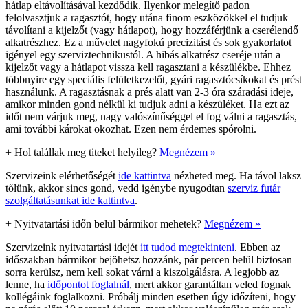
hátlap eltávolításával kezdődik. Ilyenkor melegítő padon
felolvasztjuk a ragasztót, hogy utána finom eszközökkel el tudjuk
távolítani a kijelzőt (vagy hátlapot), hogy hozzáférjünk a cserélendő
alkatrészhez. Ez a művelet nagyfokú precizitást és sok gyakorlatot
igényel egy szerviztechnikustól. A hibás alkatrész cseréje után a
kijelzőt vagy a hátlapot vissza kell ragasztani a készülékbe. Ehhez
többnyire egy speciális felületkezelőt, gyári ragasztócsíkokat és prést
használunk. A ragasztásnak a prés alatt van 2-3 óra száradási ideje,
amikor minden gond nélkül ki tudjuk adni a készüléket. Ha ezt az
időt nem várjuk meg, nagy valószínűséggel el fog válni a ragasztás,
ami további károkat okozhat. Ezen nem érdemes spórolni.
+
Hol talállak meg titeket helyileg?
Megnézem »
Szervizeink elérhetőségét
ide kattintva
nézheted meg. Ha távol laksz
tőlünk, akkor sincs gond, vedd igénybe nyugodtan
szerviz futár
szolgáltatásunkat ide kattintva
.
+
Nyitvatartási időn belül bármikor mehetek?
Megnézem »
Szervizeink nyitvatartási idejét
itt tudod megtekinteni
. Ebben az
időszakban bármikor bejöhetsz hozzánk, pár percen belül biztosan
sorra kerülsz, nem kell sokat várni a kiszolgálásra. A legjobb az
lenne, ha
időpontot foglalnál
, mert akkor garantáltan veled fognak
kollégáink foglalkozni. Próbálj minden esetben úgy időzíteni, hogy