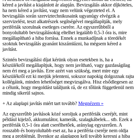
kéred a javítást a kiajánlott ár alapján. Bevizsgálás akkor díjköteles,
ha nem kéred a javítást, vagy nem velünk végezteted el. A
bevizsgálás során szerviztechnikusaink ugyanúgy elvégzik a
szervizelést, teszt alkatrészek segítségével megállapítják, mely
perifériák szorulnak esetleges cserére. Az egyszerűbbtől a
bonyolultabb bevizsgálásokig eltelhet legalább 0,5-3 óra is, mire
megállapítható a hiba forrása. Ennek a munkadíjnak a töredékét
szoktuk bevizsgálás gyanánt kiszámlázni, ha mégsem kéred a
javítást.
Szintén bevizsgálási díjat kérünk olyan esetekben is, ha a
készülékről megállapítjuk, hogy nem javítható, vagy gazdaságilag
nem éri meg a javítás. Erre azért van szükség, mert mire egy
készülékről ezt ki merjük jelenteni, sokszor napokig dolgoznak rajta
kollégáink, minden lehetőséget megvizsgálva. Hisz elsődlegesen az
a célunk, hogy megoldást találjunk rá, de ez tőlünk függetlenül nem
mindig sikerül sajnos.
+
Az alaplapi javítás miért tart tovább?
Megnézem »
Az egyszerűbb javítások közé soroljuk a perifériák cseréjét, mint
például kijelző, akkumulátor, kamerák, szalagkábelek... stb. Ezek a
perifériák 0,5-1 óra alatt cserélhetőek, aránylag egyszerűen. A
rosszabb és bonyolultabb eset az, ha a periféria cseréje nem oldja
meg a problémát. Ilyenkor az alaplapon kell tovább keresni a hiba