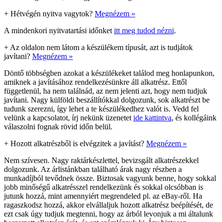
+
Hétvégén nyitva vagytok?
Megnézem »
A mindenkori nyitvatartási időnket
itt meg tudod nézni
.
+
Az oldalon nem látom a készülékem típusát, azt is tudjátok
javítani?
Megnézem »
Döntő többségben azokat a készülékeket találod meg honlapunkon,
amiknek a javításához rendelkezésünkre áll alkatrész. Ettől
függetlenül, ha nem találnád, az nem jelenti azt, hogy nem tudjuk
javítani. Nagy külföldi beszállítókkal dolgozunk, sok alkatrészt be
tudunk szerezni, így lehet a te készülékedhez valót is. Vedd fel
velünk a kapcsolatot, írj nekünk üzenetet
ide kattintva
, és kollégáink
válaszolni fognak rövid időn belül.
+
Hozott alkatrészből is elvégzitek a javítást?
Megnézem »
Nem szívesen. Nagy raktárkészlettel, bevizsgált alkatrészekkel
dolgozunk. Az árlistánkban található árak nagy részben a
munkadíjból tevődnek össze. Biztosak vagyunk benne, hogy sokkal
jobb minőségű alkatrésszel rendelkezünk és sokkal olcsóbban is
jutunk hozzá, mint amennyiért megrendeled pl. az eBay-ről. Ha
ragaszkodsz hozzá, akkor elvállaljuk hozott alkatrész beépítését, de
ezt csak úgy tudjuk megtenni, hogy az árból levonjuk a mi általunk