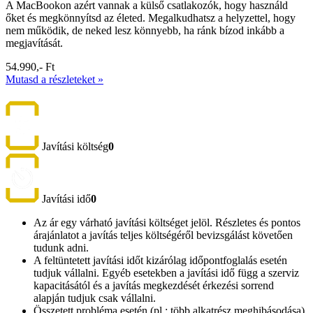
A MacBookon azért vannak a külső csatlakozók, hogy használd
őket és megkönnyítsd az életed. Megalkudhatsz a helyzettel, hogy
nem működik, de neked lesz könnyebb, ha ránk bízod inkább a
megjavítását.
54.990,- Ft
Mutasd a részleteket »
Javítási költség
0
Javítási idő
0
Az ár egy várható javítási költséget jelöl. Részletes és pontos
árajánlatot a javítás teljes költségéről bevizsgálást követően
tudunk adni.
A feltüntetett javítási időt kizárólag időpontfoglalás esetén
tudjuk vállalni. Egyéb esetekben a javítási idő függ a szerviz
kapacitásától és a javítás megkezdését érkezési sorrend
alapján tudjuk csak vállalni.
Összetett probléma esetén (pl.: több alkatrész meghibásodása)