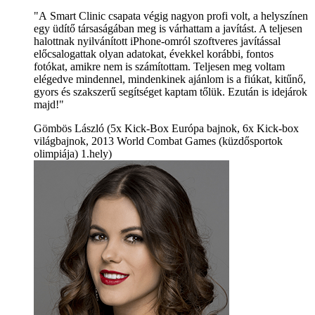
"A Smart Clinic csapata végig nagyon profi volt, a helyszínen
egy üdítő társaságában meg is várhattam a javítást. A teljesen
halottnak nyilvánított iPhone-omról szoftveres javítással
előcsalogattak olyan adatokat, évekkel korábbi, fontos
fotókat, amikre nem is számítottam. Teljesen meg voltam
elégedve mindennel, mindenkinek ajánlom is a fiúkat, kitűnő,
gyors és szakszerű segítséget kaptam tőlük. Ezután is idejárok
majd!"
Gömbös László (5x Kick-Box Európa bajnok, 6x Kick-box
világbajnok, 2013 World Combat Games (küzdősportok
olimpiája) 1.hely)