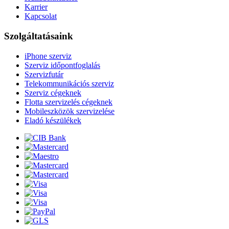
Karrier
Kapcsolat
Szolgáltatásaink
iPhone szerviz
Szerviz időpontfoglalás
Szervizfutár
Telekommunikációs szerviz
Szerviz cégeknek
Flotta szervizelés cégeknek
Mobileszközök szervizelése
Eladó készülékek