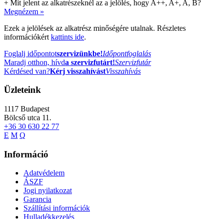
+
Mit jelent az alkatrészeknél az a jelölés, hogy A++, A+, A, B?
Megnézem »
Ezek a jelölések az alkatrész minőségére utalnak. Részletes
információkért
kattints ide
.
Foglalj időpontot
szervizünkbe!
Időpontfoglalás
Maradj otthon, hívd
a szervizfutárt!
Szervizfutár
Kérdésed van?
Kérj visszahívást
Visszahívás
Üzleteink
1117
Budapest
Bölcső utca 11.
+36 30 630 22 77
E
M
Q
Információ
Adatvédelem
ÁSZF
Jogi nyilatkozat
Garancia
Szállítási információk
Hulladékkezelés