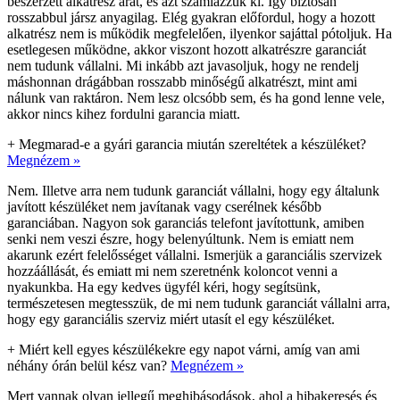
beszerzett alkatrész árát, és azt számlázzuk ki. Így biztosan
rosszabbul jársz anyagilag. Elég gyakran előfordul, hogy a hozott
alkatrész nem is működik megfelelően, ilyenkor sajáttal pótoljuk. Ha
esetlegesen működne, akkor viszont hozott alkatrészre garanciát
nem tudunk vállalni. Mi inkább azt javasoljuk, hogy ne rendelj
máshonnan drágábban rosszabb minőségű alkatrészt, mint ami
nálunk van raktáron. Nem lesz olcsóbb sem, és ha gond lenne vele,
akkor nincs kihez fordulni garancia miatt.
+
Megmarad-e a gyári garancia miután szereltétek a készüléket?
Megnézem »
Nem. Illetve arra nem tudunk garanciát vállalni, hogy egy általunk
javított készüléket nem javítanak vagy cserélnek később
garanciában. Nagyon sok garanciás telefont javítottunk, amiben
senki nem veszi észre, hogy belenyúltunk. Nem is emiatt nem
akarunk ezért felelősséget vállalni. Ismerjük a garanciális szervizek
hozzáállását, és emiatt mi nem szeretnénk koloncot venni a
nyakunkba. Ha egy kedves ügyfél kéri, hogy segítsünk,
természetesen megtesszük, de mi nem tudunk garanciát vállalni arra,
hogy egy garanciális szerviz miért utasít el egy készüléket.
+
Miért kell egyes készülékekre egy napot várni, amíg van ami
néhány órán belül kész van?
Megnézem »
Mert vannak olyan jellegű meghibásodások, ahol a hibakeresés és