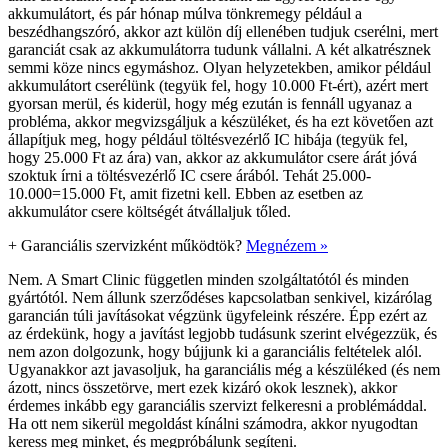
akkumulátort, és pár hónap múlva tönkremegy például a
beszédhangszóró, akkor azt külön díj ellenében tudjuk cserélni, mert
garanciát csak az akkumulátorra tudunk vállalni. A két alkatrésznek
semmi köze nincs egymáshoz. Olyan helyzetekben, amikor például
akkumulátort cserélünk (tegyük fel, hogy 10.000 Ft-ért), azért mert
gyorsan merül, és kiderül, hogy még ezután is fennáll ugyanaz a
probléma, akkor megvizsgáljuk a készüléket, és ha ezt követően azt
állapítjuk meg, hogy például töltésvezérlő IC hibája (tegyük fel,
hogy 25.000 Ft az ára) van, akkor az akkumulátor csere árát jóvá
szoktuk írni a töltésvezérlő IC csere árából. Tehát 25.000-
10.000=15.000 Ft, amit fizetni kell. Ebben az esetben az
akkumulátor csere költségét átvállaljuk tőled.
+
Garanciális szervizként működtök?
Megnézem »
Nem. A Smart Clinic független minden szolgáltatótól és minden
gyártótól. Nem állunk szerződéses kapcsolatban senkivel, kizárólag
garancián túli javításokat végzünk ügyfeleink részére. Épp ezért az
az érdekünk, hogy a javítást legjobb tudásunk szerint elvégezzük, és
nem azon dolgozunk, hogy bújjunk ki a garanciális feltételek alól.
Ugyanakkor azt javasoljuk, ha garanciális még a készüléked (és nem
ázott, nincs összetörve, mert ezek kizáró okok lesznek), akkor
érdemes inkább egy garanciális szervizt felkeresni a problémáddal.
Ha ott nem sikerül megoldást kínálni számodra, akkor nyugodtan
keress meg minket, és megpróbálunk segíteni.