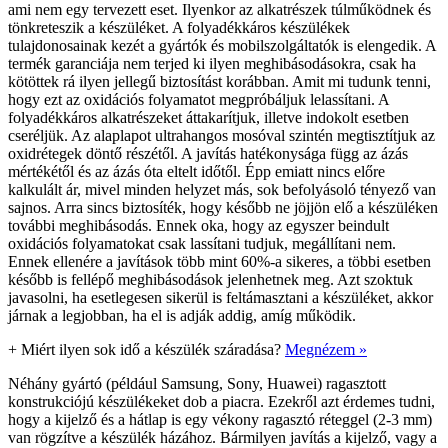
ami nem egy tervezett eset. Ilyenkor az alkatrészek túlműködnek és
tönkreteszik a készüléket. A folyadékkáros készülékek
tulajdonosainak kezét a gyártók és mobilszolgáltatók is elengedik. A
termék garanciája nem terjed ki ilyen meghibásodásokra, csak ha
kötöttek rá ilyen jellegű biztosítást korábban. Amit mi tudunk tenni,
hogy ezt az oxidációs folyamatot megpróbáljuk lelassítani. A
folyadékkáros alkatrészeket áttakarítjuk, illetve indokolt esetben
cseréljük. Az alaplapot ultrahangos mosóval szintén megtisztítjuk az
oxidrétegek döntő részétől. A javítás hatékonysága függ az ázás
mértékétől és az ázás óta eltelt időtől. Épp emiatt nincs előre
kalkulált ár, mivel minden helyzet más, sok befolyásoló tényező van
sajnos. Arra sincs biztosíték, hogy később ne jöjjön elő a készüléken
további meghibásodás. Ennek oka, hogy az egyszer beindult
oxidációs folyamatokat csak lassítani tudjuk, megállítani nem.
Ennek ellenére a javítások több mint 60%-a sikeres, a többi esetben
később is fellépő meghibásodások jelenhetnek meg. Azt szoktuk
javasolni, ha esetlegesen sikerül is feltámasztani a készüléket, akkor
járnak a legjobban, ha el is adják addig, amíg működik.
+
Miért ilyen sok idő a készülék száradása?
Megnézem »
Néhány gyártó (például Samsung, Sony, Huawei) ragasztott
konstrukciójú készülékeket dob a piacra. Ezekről azt érdemes tudni,
hogy a kijelző és a hátlap is egy vékony ragasztó réteggel (2-3 mm)
van rögzítve a készülék házához. Bármilyen javítás a kijelző, vagy a