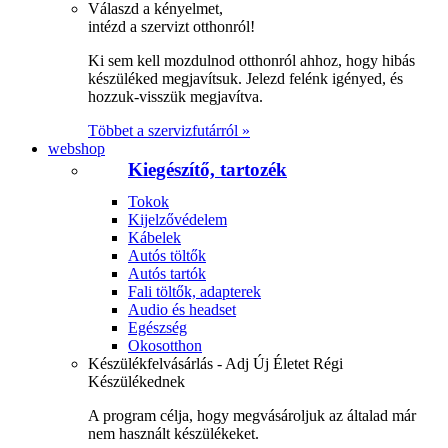
Válaszd a kényelmet,
intézd a szervizt otthonról!
Ki sem kell mozdulnod otthonról ahhoz, hogy hibás
készüléked megjavítsuk. Jelezd felénk igényed, és
hozzuk-visszük megjavítva.
Többet a szervizfutárról »
webshop
Kiegészítő, tartozék
Tokok
Kijelzővédelem
Kábelek
Autós töltők
Autós tartók
Fali töltők, adapterek
Audio és headset
Egészség
Okosotthon
Készülékfelvásárlás - Adj Új Életet Régi
Készülékednek
A program célja, hogy megvásároljuk az általad már
nem használt készülékeket.