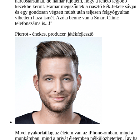
harcostársamat, de hamar rájöttem, hogy a lehető legjobb
kezekbe került. Hamar megszűntek a riasztó kék-fekete sávjai
és egy gondosan végzett műtét után teljesen felgyógyultan
vihettem haza ismét. Azóta benne van a Smart Clinic
telefonszáma is...!"
Pierrot - énekes, producer, játékfejlesztő
Mivel gyakorlatilag az életem van az iPhone-omban, mind a
munkámban, mind a privát életemben nélkülözhetetlen. Így ha