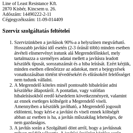
Line of Least Resistance Kft.
2870 Kisbér, Kincsem u. 26.
Adószám: 14490222-2-11
Cégjegyzékszám: 11-09-014409
Szerviz szolgáltatás feltételei
Szervizünkben a javítások 90%-a a helyszínen megvárható.
Hosszabb javítási idő esetén (2-3 óránál több) minden esetben
átvételi elismervényt iratunk alá Megrendelőinkkel, mely
tartalmazza a személyes adatai mellett a javításra leadott
készülék típusát, sorozatszámát és a hiba leírását. Ezért kérjük,
minden esetben ellenőrizze az adatokat, mert a bejegyzések
vonatkozásában történt tévedésekért és elírásokért felelősséget
nem tudunk vállalni.
A Megrendelő köteles minél pontosabb hibaleírást adni
készüléke állapotáról. A pontatlan, vagy valótlan
hibaleírásokból eredő késedelem következményeit, valamint
az ennek esetleges költségeit a Megrendelő viseli.
Amennyiben a készülék javítható, a Megrendelő jogosult
eldönteni, hogy kéri-e a javítást és viseli ennek költségét
abban az esetben is ha, a javítás műszakilag lehetséges, de
nem gazdaságos.
A javítás során a Szolgáltató dönt arról, hogy a javításnak