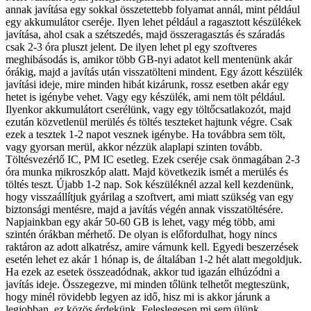
annak javítása egy sokkal összetettebb folyamat annál, mint például
egy akkumulátor cseréje. Ilyen lehet például a ragasztott készülékek
javítása, ahol csak a szétszedés, majd összeragasztás és száradás
csak 2-3 óra pluszt jelent. De ilyen lehet pl egy szoftveres
meghibásodás is, amikor több GB-nyi adatot kell mentenünk akár
órákig, majd a javítás után visszatölteni mindent. Egy ázott készülék
javítási ideje, mire minden hibát kizárunk, rossz esetben akár egy
hetet is igénybe vehet. Vagy egy készülék, ami nem tölt például.
Ilyenkor akkumulátort cserélünk, vagy egy töltőcsatlakozót, majd
ezután közvetlenül merülés és töltés teszteket hajtunk végre. Csak
ezek a tesztek 1-2 napot vesznek igénybe. Ha továbbra sem tölt,
vagy gyorsan merül, akkor nézzük alaplapi szinten tovább.
Töltésvezérlő IC, PM IC esetleg. Ezek cseréje csak önmagában 2-3
óra munka mikroszkóp alatt. Majd következik ismét a merülés és
töltés teszt. Újabb 1-2 nap. Sok készüléknél azzal kell kezdenünk,
hogy visszaállítjuk gyárilag a szoftvert, ami miatt szükség van egy
biztonsági mentésre, majd a javítás végén annak visszatöltésére.
Napjainkban egy akár 50-60 GB is lehet, vagy még több, ami
szintén órákban mérhető. De olyan is előfordulhat, hogy nincs
raktáron az adott alkatrész, amire várnunk kell. Egyedi beszerzések
esetén lehet ez akár 1 hónap is, de általában 1-2 hét alatt megoldjuk.
Ha ezek az esetek összeadódnak, akkor tud igazán elhúzódni a
javítás ideje. Összegezve, mi minden tőlünk telhetőt megteszünk,
hogy minél rövidebb legyen az idő, hisz mi is akkor járunk a
legjobban, ez közös érdekünk. Feleslegesen mi sem ülünk