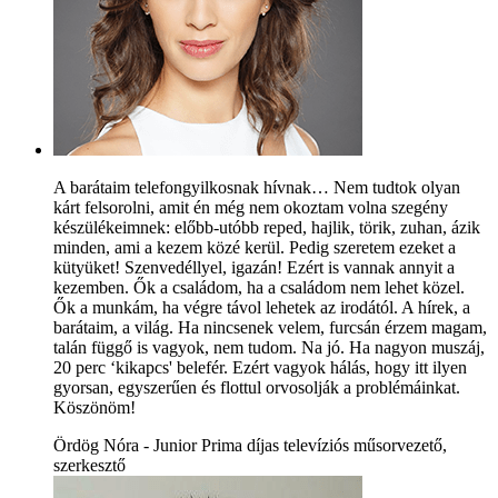
A barátaim telefongyilkosnak hívnak… Nem tudtok olyan
kárt felsorolni, amit én még nem okoztam volna szegény
készülékeimnek: előbb-utóbb reped, hajlik, törik, zuhan, ázik
minden, ami a kezem közé kerül. Pedig szeretem ezeket a
kütyüket! Szenvedéllyel, igazán! Ezért is vannak annyit a
kezemben. Ők a családom, ha a családom nem lehet közel.
Ők a munkám, ha végre távol lehetek az irodától. A hírek, a
barátaim, a világ. Ha nincsenek velem, furcsán érzem magam,
talán függő is vagyok, nem tudom. Na jó. Ha nagyon muszáj,
20 perc ‘kikapcs' belefér. Ezért vagyok hálás, hogy itt ilyen
gyorsan, egyszerűen és flottul orvosolják a problémáinkat.
Köszönöm!
Ördög Nóra - Junior Prima díjas televíziós műsorvezető,
szerkesztő