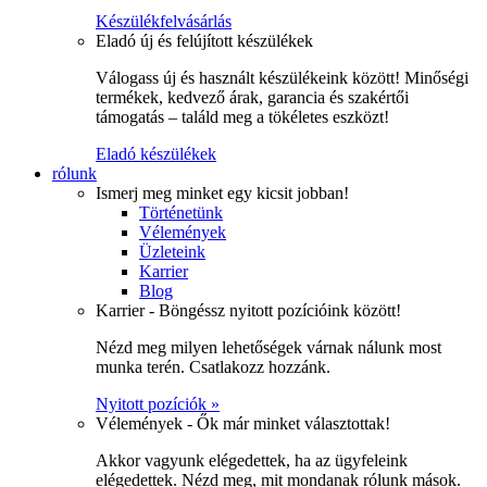
Készülékfelvásárlás
Eladó új és felújított készülékek
Válogass új és használt készülékeink között! Minőségi
termékek, kedvező árak, garancia és szakértői
támogatás – találd meg a tökéletes eszközt!
Eladó készülékek
rólunk
Ismerj meg minket egy kicsit jobban!
Történetünk
Vélemények
Üzleteink
Karrier
Blog
Karrier - Böngéssz nyitott pozícióink között!
Nézd meg milyen lehetőségek várnak nálunk most
munka terén. Csatlakozz hozzánk.
Nyitott pozíciók »
Vélemények - Ők már minket választottak!
Akkor vagyunk elégedettek, ha az ügyfeleink
elégedettek. Nézd meg, mit mondanak rólunk mások.