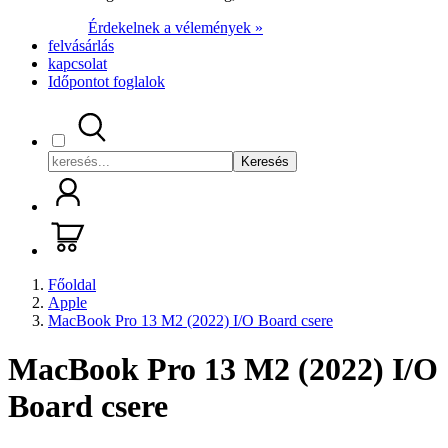
Érdekelnek a vélemények »
felvásárlás
kapcsolat
Időpontot foglalok
Keresés
Főoldal
Apple
MacBook Pro 13 M2 (2022) I/O Board csere
MacBook Pro 13 M2 (2022) I/O
Board csere