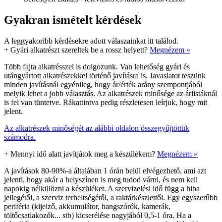
Gyakran ismételt kérdések
A leggyakoribb kérdésekre adott válaszainkat itt találod.
+
Gyári alkatrészt szereltek be a rossz helyett?
Megnézem »
Több fajta alkatrésszel is dolgozunk. Van lehetőség gyári és
utángyártott alkatrészekkel történő javításra is. Javaslatot teszünk
minden javításnál egyénileg, hogy ár/érték arány szempontjából
melyik lehet a jobb választás. Az alkatrészek minősége az árlistáknál
is fel van tüntetve. Rákattintva pedig részletesen leírjuk, hogy mit
jelent.
Az alkatrészek minőségét az alábbi oldalon összegyűjtöttük
számodra.
+
Mennyi idő alatt javítjátok meg a készülékem?
Megnézem »
A javítások 80-90%-a általában 1 órán belül elvégezhető, ami azt
jelenti, hogy akár a helyszínen is meg tudod várni, és nem kell
napokig nélkülözni a készüléket. A szervizelési idő függ a hiba
jellegétől, a szerviz terheltségétől, a raktárkészlettől. Egy egyszerűbb
periféria (kijelző, akkumulátor, hangszórók, kamerák,
töltőcsatlakozók... stb) kicserélése nagyjából 0,5-1 óra. Ha a