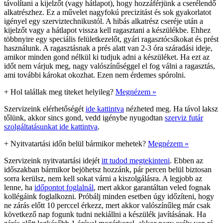
távolítani a kijelzőt (vagy hátlapot), hogy hozzáférjünk a cserélendő
alkatrészhez. Ez a művelet nagyfokú precizitást és sok gyakorlatot
igényel egy szerviztechnikustól. A hibás alkatrész cseréje után a
kijelzőt vagy a hátlapot vissza kell ragasztani a készülékbe. Ehhez
többnyire egy speciális felületkezelőt, gyári ragasztócsíkokat és prést
használunk. A ragasztásnak a prés alatt van 2-3 óra száradási ideje,
amikor minden gond nélkül ki tudjuk adni a készüléket. Ha ezt az
időt nem várjuk meg, nagy valószínűséggel el fog válni a ragasztás,
ami további károkat okozhat. Ezen nem érdemes spórolni.
+
Hol talállak meg titeket helyileg?
Megnézem »
Szervizeink elérhetőségét
ide kattintva
nézheted meg. Ha távol laksz
tőlünk, akkor sincs gond, vedd igénybe nyugodtan
szerviz futár
szolgáltatásunkat ide kattintva
.
+
Nyitvatartási időn belül bármikor mehetek?
Megnézem »
Szervizeink nyitvatartási idejét
itt tudod megtekinteni
. Ebben az
időszakban bármikor bejöhetsz hozzánk, pár percen belül biztosan
sorra kerülsz, nem kell sokat várni a kiszolgálásra. A legjobb az
lenne, ha
időpontot foglalnál
, mert akkor garantáltan veled fognak
kollégáink foglalkozni. Próbálj minden esetben úgy időzíteni, hogy
ne zárás előtt 10 perccel érkezz, mert akkor valószínűleg már csak
következő nap fogunk tudni nekiállni a készülék javításának. Ha