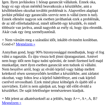
Igen. Ilyen javításokra 1 hónap garanciát vállalunk. Ennek oka,
hogy ez egy olyan mértékű beavatkozás a készülékbe, ami a
későbbiekben okozhat további problémát is. Alapvetően alaplapi
javítást például egy garanciális szerviz nem is vállal (nem is tud).
Ennek ellenére nagyon sok esetben javíthatóak ezek a problémák,
de az idő előrehaladtával, minél idősebb egy készülék, és minél
többször van javítva, annál nagyobb az esély rá, hogy újra elromlik.
Akár csak egy öreg személyautónál.
+
Nem várnám meg a száradási időt, inkább elvinném korábban.
Gond-e?
Megnézem »
Annyiban gond, hogy 90% bizonyossággal mondhatjuk, hogy el fog
válni a ragasztás. És újra vissza kell jönni újraragasztani. Amivel
nem hogy időt nem fogsz tudni spórolni, de ismét fizetned kell majd
munkadíjat, mert ilyen esetben garanciát sem tudunk rá vállalni.
Nem beszélve arról, hogy az elváló kijelző vagy hátlap mellett
keletkező résen szennyeződés kerülhet a készülékbe, ami zárlatot
okozhat, vagy foltos lesz a kijelző háttérfénye, ami csak kijelző
cserével orvosolható. Ezek mind plusz költségek és újabb idő a
szervizben. Ezért is nem ajánljuk azt, hogy idő előtt elvidd a
készüléket. De saját felelősségre természetesen kiadjuk.
+
Mit jelent az alkatrészeknél az a jelölés, hogy A++, A+, A, B?
Megnézem »