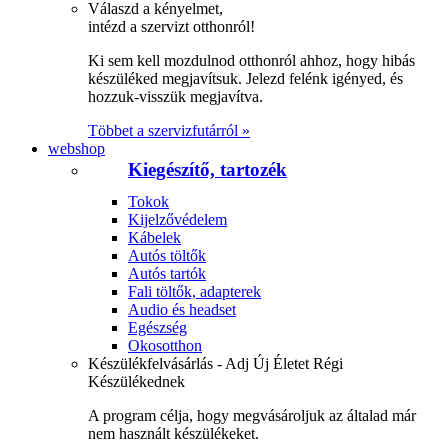
Válaszd a kényelmet,
intézd a szervizt otthonról!
Ki sem kell mozdulnod otthonról ahhoz, hogy hibás
készüléked megjavítsuk. Jelezd felénk igényed, és
hozzuk-visszük megjavítva.
Többet a szervizfutárról »
webshop
Kiegészítő, tartozék
Tokok
Kijelzővédelem
Kábelek
Autós töltők
Autós tartók
Fali töltők, adapterek
Audio és headset
Egészség
Okosotthon
Készülékfelvásárlás - Adj Új Életet Régi
Készülékednek
A program célja, hogy megvásároljuk az általad már
nem használt készülékeket.