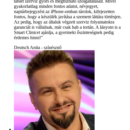
tablet szerviz gyors és megbízható szolgáltatásait. Mivel
gyakorlatilag minden fontos adatot, névjegyet,
naptárbejegyzést az iPhone-omban tárolok, kifejezetten
fontos, hogy a készülék javítása a szemem láttára történjen.
Az pedig, hogy az általuk végzett szerviz folyamatokra
garanciát is vállalnak, már csak hab a tortán. A lányom is a
Smart Clinicet ajánlja, a gyermeki őszinteségnek pedig
érdemes hinni!"
Deutsch Anita - színésznő