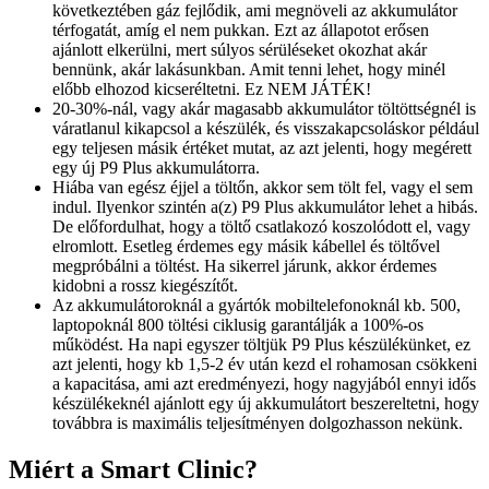
következtében gáz fejlődik, ami megnöveli az akkumulátor
térfogatát, amíg el nem pukkan. Ezt az állapotot erősen
ajánlott elkerülni, mert súlyos sérüléseket okozhat akár
bennünk, akár lakásunkban. Amit tenni lehet, hogy minél
előbb elhozod kicseréltetni. Ez NEM JÁTÉK!
20-30%-nál, vagy akár magasabb akkumulátor töltöttségnél is
váratlanul kikapcsol a készülék, és visszakapcsoláskor például
egy teljesen másik értéket mutat, az azt jelenti, hogy megérett
egy új P9 Plus akkumulátorra.
Hiába van egész éjjel a töltőn, akkor sem tölt fel, vagy el sem
indul. Ilyenkor szintén a(z) P9 Plus akkumulátor lehet a hibás.
De előfordulhat, hogy a töltő csatlakozó koszolódott el, vagy
elromlott. Esetleg érdemes egy másik kábellel és töltővel
megpróbálni a töltést. Ha sikerrel járunk, akkor érdemes
kidobni a rossz kiegészítőt.
Az akkumulátoroknál a gyártók mobiltelefonoknál kb. 500,
laptopoknál 800 töltési ciklusig garantálják a 100%-os
működést. Ha napi egyszer töltjük P9 Plus készülékünket, ez
azt jelenti, hogy kb 1,5-2 év után kezd el rohamosan csökkeni
a kapacitása, ami azt eredményezi, hogy nagyjából ennyi idős
készülékeknél ajánlott egy új akkumulátort beszereltetni, hogy
továbbra is maximális teljesítményen dolgozhasson nekünk.
Miért a Smart Clinic?