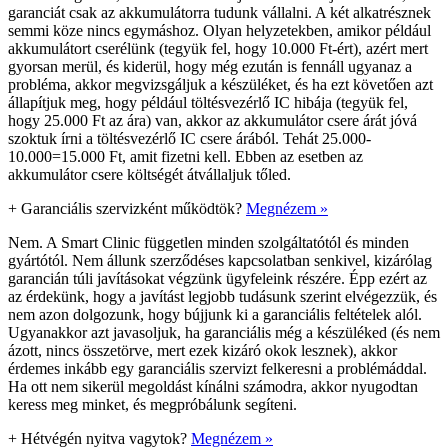
garanciát csak az akkumulátorra tudunk vállalni. A két alkatrésznek
semmi köze nincs egymáshoz. Olyan helyzetekben, amikor például
akkumulátort cserélünk (tegyük fel, hogy 10.000 Ft-ért), azért mert
gyorsan merül, és kiderül, hogy még ezután is fennáll ugyanaz a
probléma, akkor megvizsgáljuk a készüléket, és ha ezt követően azt
állapítjuk meg, hogy például töltésvezérlő IC hibája (tegyük fel,
hogy 25.000 Ft az ára) van, akkor az akkumulátor csere árát jóvá
szoktuk írni a töltésvezérlő IC csere árából. Tehát 25.000-
10.000=15.000 Ft, amit fizetni kell. Ebben az esetben az
akkumulátor csere költségét átvállaljuk tőled.
+
Garanciális szervizként működtök?
Megnézem »
Nem. A Smart Clinic független minden szolgáltatótól és minden
gyártótól. Nem állunk szerződéses kapcsolatban senkivel, kizárólag
garancián túli javításokat végzünk ügyfeleink részére. Épp ezért az
az érdekünk, hogy a javítást legjobb tudásunk szerint elvégezzük, és
nem azon dolgozunk, hogy bújjunk ki a garanciális feltételek alól.
Ugyanakkor azt javasoljuk, ha garanciális még a készüléked (és nem
ázott, nincs összetörve, mert ezek kizáró okok lesznek), akkor
érdemes inkább egy garanciális szervizt felkeresni a problémáddal.
Ha ott nem sikerül megoldást kínálni számodra, akkor nyugodtan
keress meg minket, és megpróbálunk segíteni.
+
Hétvégén nyitva vagytok?
Megnézem »