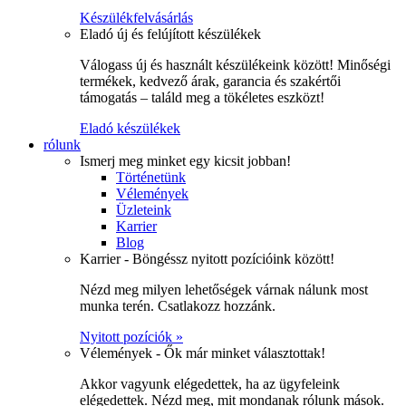
Készülékfelvásárlás
Eladó új és felújított készülékek
Válogass új és használt készülékeink között! Minőségi
termékek, kedvező árak, garancia és szakértői
támogatás – találd meg a tökéletes eszközt!
Eladó készülékek
rólunk
Ismerj meg minket egy kicsit jobban!
Történetünk
Vélemények
Üzleteink
Karrier
Blog
Karrier - Böngéssz nyitott pozícióink között!
Nézd meg milyen lehetőségek várnak nálunk most
munka terén. Csatlakozz hozzánk.
Nyitott pozíciók »
Vélemények - Ők már minket választottak!
Akkor vagyunk elégedettek, ha az ügyfeleink
elégedettek. Nézd meg, mit mondanak rólunk mások.