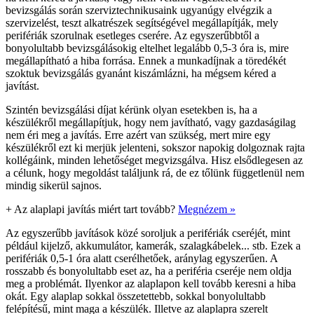
bevizsgálás során szerviztechnikusaink ugyanúgy elvégzik a
szervizelést, teszt alkatrészek segítségével megállapítják, mely
perifériák szorulnak esetleges cserére. Az egyszerűbbtől a
bonyolultabb bevizsgálásokig eltelhet legalább 0,5-3 óra is, mire
megállapítható a hiba forrása. Ennek a munkadíjnak a töredékét
szoktuk bevizsgálás gyanánt kiszámlázni, ha mégsem kéred a
javítást.
Szintén bevizsgálási díjat kérünk olyan esetekben is, ha a
készülékről megállapítjuk, hogy nem javítható, vagy gazdaságilag
nem éri meg a javítás. Erre azért van szükség, mert mire egy
készülékről ezt ki merjük jelenteni, sokszor napokig dolgoznak rajta
kollégáink, minden lehetőséget megvizsgálva. Hisz elsődlegesen az
a célunk, hogy megoldást találjunk rá, de ez tőlünk függetlenül nem
mindig sikerül sajnos.
+
Az alaplapi javítás miért tart tovább?
Megnézem »
Az egyszerűbb javítások közé soroljuk a perifériák cseréjét, mint
például kijelző, akkumulátor, kamerák, szalagkábelek... stb. Ezek a
perifériák 0,5-1 óra alatt cserélhetőek, aránylag egyszerűen. A
rosszabb és bonyolultabb eset az, ha a periféria cseréje nem oldja
meg a problémát. Ilyenkor az alaplapon kell tovább keresni a hiba
okát. Egy alaplap sokkal összetettebb, sokkal bonyolultabb
felépítésű, mint maga a készülék. Illetve az alaplapra szerelt