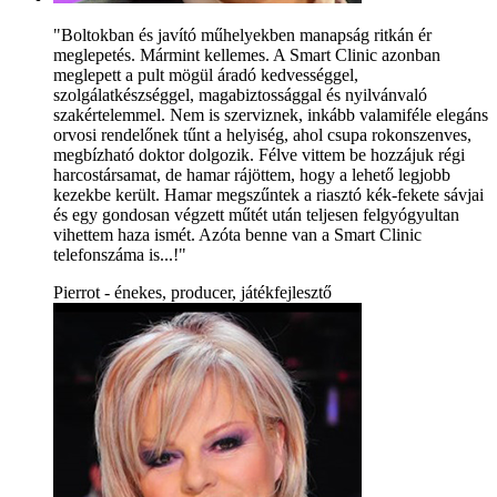
"Boltokban és javító műhelyekben manapság ritkán ér
meglepetés. Mármint kellemes. A Smart Clinic azonban
meglepett a pult mögül áradó kedvességgel,
szolgálatkészséggel, magabiztossággal és nyilvánvaló
szakértelemmel. Nem is szerviznek, inkább valamiféle elegáns
orvosi rendelőnek tűnt a helyiség, ahol csupa rokonszenves,
megbízható doktor dolgozik. Félve vittem be hozzájuk régi
harcostársamat, de hamar rájöttem, hogy a lehető legjobb
kezekbe került. Hamar megszűntek a riasztó kék-fekete sávjai
és egy gondosan végzett műtét után teljesen felgyógyultan
vihettem haza ismét. Azóta benne van a Smart Clinic
telefonszáma is...!"
Pierrot - énekes, producer, játékfejlesztő