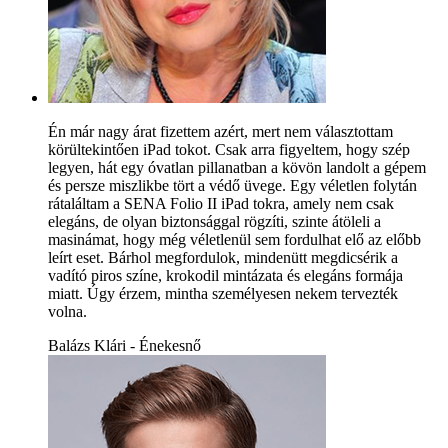
Én már nagy árat fizettem azért, mert nem választottam
körültekintően iPad tokot. Csak arra figyeltem, hogy szép
legyen, hát egy óvatlan pillanatban a kövön landolt a gépem
és persze miszlikbe tört a védő üvege. Egy véletlen folytán
rátaláltam a SENA Folio II iPad tokra, amely nem csak
elegáns, de olyan biztonsággal rögzíti, szinte átöleli a
masinámat, hogy még véletlenül sem fordulhat elő az előbb
leírt eset. Bárhol megfordulok, mindenütt megdicsérik a
vadító piros színe, krokodil mintázata és elegáns formája
miatt. Úgy érzem, mintha személyesen nekem tervezték
volna.
Balázs Klári - Énekesnő