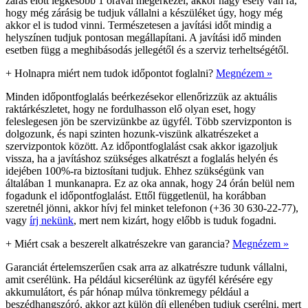
zárás előtt legkésőbb 1 órával megérkezel, akkor nagy esély van rá,
hogy még zárásig be tudjuk vállalni a készüléket úgy, hogy még
akkor el is tudod vinni. Természetesen a javítási időt mindig a
helyszínen tudjuk pontosan megállapítani. A javítási idő minden
esetben függ a meghibásodás jellegétől és a szerviz terheltségétől.
+
Holnapra miért nem tudok időpontot foglalni?
Megnézem »
Minden időpontfoglalás beérkezésekor ellenőrizzük az aktuális
raktárkészletet, hogy ne fordulhasson elő olyan eset, hogy
feleslegesen jön be szervizünkbe az ügyfél. Több szervizponton is
dolgozunk, és napi szinten hozunk-viszünk alkatrészeket a
szervizpontok között. Az időpontfoglalást csak akkor igazoljuk
vissza, ha a javításhoz szükséges alkatrészt a foglalás helyén és
idejében 100%-ra biztosítani tudjuk. Ehhez szükségünk van
általában 1 munkanapra. Ez az oka annak, hogy 24 órán belül nem
fogadunk el időpontfoglalást. Ettől függetlenül, ha korábban
szeretnél jönni, akkor hívj fel minket telefonon (+36 30 630-22-77),
vagy
írj nekünk
, mert nem kizárt, hogy előbb is tuduk fogadni.
+
Miért csak a beszerelt alkatrészekre van garancia?
Megnézem »
Garanciát értelemszerűen csak arra az alkatrészre tudunk vállalni,
amit cserélünk. Ha például kicserélünk az ügyfél kérésére egy
akkumulátort, és pár hónap múlva tönkremegy például a
beszédhangszóró, akkor azt külön díj ellenében tudjuk cserélni, mert