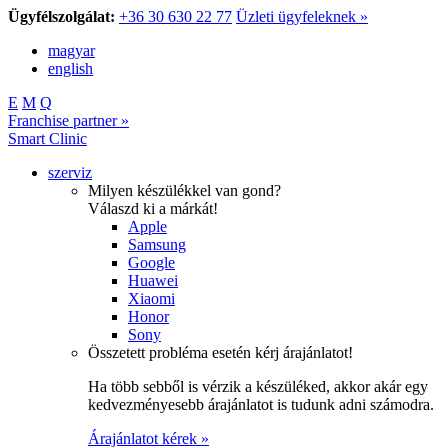
Ügyfélszolgálat:
+36 30 630 22 77
Üzleti ügyfeleknek »
magyar
english
E
M
Q
Franchise partner »
Smart Clinic
szerviz
Milyen készülékkel van gond?
Válaszd ki a márkát!
Apple
Samsung
Google
Huawei
Xiaomi
Honor
Sony
Összetett probléma esetén kérj árajánlatot!
Ha több sebből is vérzik a készüléked, akkor akár egy
kedvezményesebb árajánlatot is tudunk adni számodra.
Árajánlatot kérek »