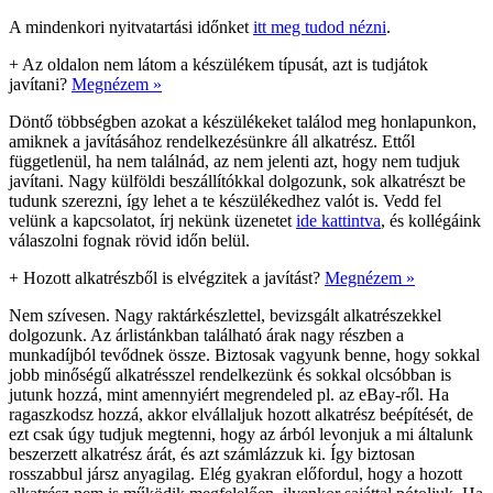
A mindenkori nyitvatartási időnket
itt meg tudod nézni
.
+
Az oldalon nem látom a készülékem típusát, azt is tudjátok
javítani?
Megnézem »
Döntő többségben azokat a készülékeket találod meg honlapunkon,
amiknek a javításához rendelkezésünkre áll alkatrész. Ettől
függetlenül, ha nem találnád, az nem jelenti azt, hogy nem tudjuk
javítani. Nagy külföldi beszállítókkal dolgozunk, sok alkatrészt be
tudunk szerezni, így lehet a te készülékedhez valót is. Vedd fel
velünk a kapcsolatot, írj nekünk üzenetet
ide kattintva
, és kollégáink
válaszolni fognak rövid időn belül.
+
Hozott alkatrészből is elvégzitek a javítást?
Megnézem »
Nem szívesen. Nagy raktárkészlettel, bevizsgált alkatrészekkel
dolgozunk. Az árlistánkban található árak nagy részben a
munkadíjból tevődnek össze. Biztosak vagyunk benne, hogy sokkal
jobb minőségű alkatrésszel rendelkezünk és sokkal olcsóbban is
jutunk hozzá, mint amennyiért megrendeled pl. az eBay-ről. Ha
ragaszkodsz hozzá, akkor elvállaljuk hozott alkatrész beépítését, de
ezt csak úgy tudjuk megtenni, hogy az árból levonjuk a mi általunk
beszerzett alkatrész árát, és azt számlázzuk ki. Így biztosan
rosszabbul jársz anyagilag. Elég gyakran előfordul, hogy a hozott