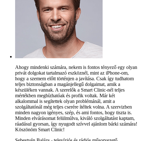
Ahogy mindenki számára, nekem is fontos tényező egy olyan
privát dolgokat tartalmazó eszköznél, mint az iPhone-om,
hogy a szemem előtt történjen a javítása. Csak így tudhatom
teljes biztonságban a magánjellegű dolgaimat, amik a
készüléken vannak. A szerelők a Smart Clinic-nél teljes
mértékben megbízhatóak és profik voltak. Már két
alkalommal is segítettek olyan problémánál, amit a
szolgáltatónál még teljes cserére ítéltek volna. A szervizben
minden nagyon igényes, szép, és ami fontos, hogy tiszta is.
Minden elvárásomat felülmúlva, kiváló szolgáltatást kaptam,
ráadásul gyorsan, így nyugodt szívvel ajánlom bárki számára!
Köszönöm Smart Clinic!
Sebestyén Balázs - televíziós és rádiós műsorvezető