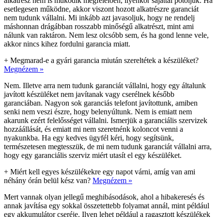
alkatrész nem is működik megfelelően, ilyenkor sajáttal pótoljuk. Ha
esetlegesen működne, akkor viszont hozott alkatrészre garanciát
nem tudunk vállalni. Mi inkább azt javasoljuk, hogy ne rendelj
máshonnan drágábban rosszabb minőségű alkatrészt, mint ami
nálunk van raktáron. Nem lesz olcsóbb sem, és ha gond lenne vele,
akkor nincs kihez fordulni garancia miatt.
+
Megmarad-e a gyári garancia miután szereltétek a készüléket?
Megnézem »
Nem. Illetve arra nem tudunk garanciát vállalni, hogy egy általunk
javított készüléket nem javítanak vagy cserélnek később
garanciában. Nagyon sok garanciás telefont javítottunk, amiben
senki nem veszi észre, hogy belenyúltunk. Nem is emiatt nem
akarunk ezért felelősséget vállalni. Ismerjük a garanciális szervizek
hozzáállását, és emiatt mi nem szeretnénk koloncot venni a
nyakunkba. Ha egy kedves ügyfél kéri, hogy segítsünk,
természetesen megtesszük, de mi nem tudunk garanciát vállalni arra,
hogy egy garanciális szerviz miért utasít el egy készüléket.
+
Miért kell egyes készülékekre egy napot várni, amíg van ami
néhány órán belül kész van?
Megnézem »
Mert vannak olyan jellegű meghibásodások, ahol a hibakeresés és
annak javítása egy sokkal összetettebb folyamat annál, mint például
egy akkumulátor cseréje. Ilyen lehet például a ragasztott készülékek