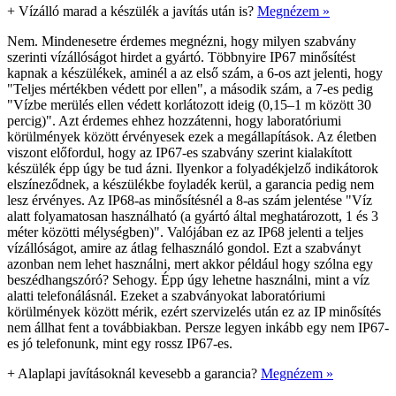
+
Vízálló marad a készülék a javítás után is?
Megnézem »
Nem. Mindenesetre érdemes megnézni, hogy milyen szabvány
szerinti vízállóságot hirdet a gyártó. Többnyire IP67 minősítést
kapnak a készülékek, aminél a az első szám, a 6-os azt jelenti, hogy
"Teljes mértékben védett por ellen", a második szám, a 7-es pedig
"Vízbe merülés ellen védett korlátozott ideig (0,15–1 m között 30
percig)". Azt érdemes ehhez hozzátenni, hogy laboratóriumi
körülmények között érvényesek ezek a megállapítások. Az életben
viszont előfordul, hogy az IP67-es szabvány szerint kialakított
készülék épp úgy be tud ázni. Ilyenkor a folyadékjelző indikátorok
elszíneződnek, a készülékbe foyladék kerül, a garancia pedig nem
lesz érvényes. Az IP68-as minősítésnél a 8-as szám jelentése "Víz
alatt folyamatosan használható (a gyártó által meghatározott, 1 és 3
méter közötti mélységben)". Valójában ez az IP68 jelenti a teljes
vízállóságot, amire az átlag felhasználó gondol. Ezt a szabványt
azonban nem lehet használni, mert akkor például hogy szólna egy
beszédhangszóró? Sehogy. Épp úgy lehetne használni, mint a víz
alatti telefonálásnál. Ezeket a szabványokat laboratóriumi
körülmények között mérik, ezért szervizelés után ez az IP minősítés
nem állhat fent a továbbiakban. Persze legyen inkább egy nem IP67-
es jó telefonunk, mint egy rossz IP67-es.
+
Alaplapi javításoknál kevesebb a garancia?
Megnézem »