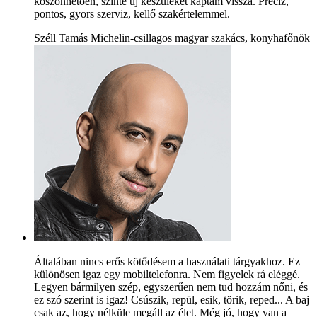
köszönhetően, szinte új készüléket kaptam vissza. Precíz,
pontos, gyors szerviz, kellő szakértelemmel.
Széll Tamás Michelin-csillagos magyar szakács, konyhafőnök
Általában nincs erős kötődésem a használati tárgyakhoz. Ez
különösen igaz egy mobiltelefonra. Nem figyelek rá eléggé.
Legyen bármilyen szép, egyszerűen nem tud hozzám nőni, és
ez szó szerint is igaz! Csúszik, repül, esik, törik, reped... A baj
csak az, hogy nélküle megáll az élet. Még jó, hogy van a