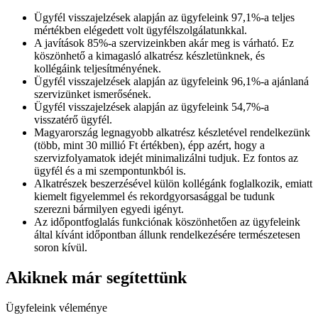
Ügyfél visszajelzések alapján az ügyfeleink 97,1%-a teljes
mértékben elégedett volt ügyfélszolgálatunkkal.
A javítások 85%-a szervizeinkben akár meg is várható. Ez
köszönhető a kimagasló alkatrész készletünknek, és
kollégáink teljesítményének.
Ügyfél visszajelzések alapján az ügyfeleink 96,1%-a ajánlaná
szervizünket ismerősének.
Ügyfél visszajelzések alapján az ügyfeleink 54,7%-a
visszatérő ügyfél.
Magyarország legnagyobb alkatrész készletével rendelkezünk
(több, mint 30 millió Ft értékben), épp azért, hogy a
szervizfolyamatok idejét minimalizálni tudjuk. Ez fontos az
ügyfél és a mi szempontunkból is.
Alkatrészek beszerzésével külön kollégánk foglalkozik, emiatt
kiemelt figyelemmel és rekordgyorsasággal be tudunk
szerezni bármilyen egyedi igényt.
Az időpontfoglalás funkciónak köszönhetően az ügyfeleink
által kívánt időpontban állunk rendelkezésére természetesen
soron kívül.
Akiknek már segítettünk
Ügyfeleink véleménye