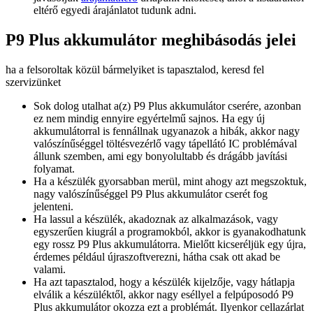
eltérő egyedi árajánlatot tudunk adni.
P9 Plus akkumulátor meghibásodás jelei
ha a felsoroltak közül bármelyiket is tapasztalod, keresd fel
szervizünket
Sok dolog utalhat a(z) P9 Plus akkumulátor cserére, azonban
ez nem mindig ennyire egyértelmű sajnos. Ha egy új
akkumulátorral is fennállnak ugyanazok a hibák, akkor nagy
valószínűséggel töltésvezérlő vagy tápellátó IC problémával
állunk szemben, ami egy bonyolultabb és drágább javítási
folyamat.
Ha a készülék gyorsabban merül, mint ahogy azt megszoktuk,
nagy valószínűséggel P9 Plus akkumulátor cserét fog
jelenteni.
Ha lassul a készülék, akadoznak az alkalmazások, vagy
egyszerűen kiugrál a programokból, akkor is gyanakodhatunk
egy rossz P9 Plus akkumulátorra. Mielőtt kicseréljük egy újra,
érdemes például újraszoftverezni, hátha csak ott akad be
valami.
Ha azt tapasztalod, hogy a készülék kijelzője, vagy hátlapja
elválik a készüléktől, akkor nagy eséllyel a felpúposodó P9
Plus akkumulátor okozza ezt a problémát. Ilyenkor cellazárlat