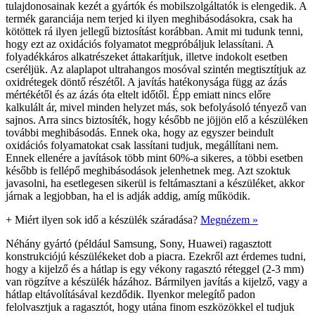
tulajdonosainak kezét a gyártók és mobilszolgáltatók is elengedik. A
termék garanciája nem terjed ki ilyen meghibásodásokra, csak ha
kötöttek rá ilyen jellegű biztosítást korábban. Amit mi tudunk tenni,
hogy ezt az oxidációs folyamatot megpróbáljuk lelassítani. A
folyadékkáros alkatrészeket áttakarítjuk, illetve indokolt esetben
cseréljük. Az alaplapot ultrahangos mosóval szintén megtisztítjuk az
oxidrétegek döntő részétől. A javítás hatékonysága függ az ázás
mértékétől és az ázás óta eltelt időtől. Épp emiatt nincs előre
kalkulált ár, mivel minden helyzet más, sok befolyásoló tényező van
sajnos. Arra sincs biztosíték, hogy később ne jöjjön elő a készüléken
további meghibásodás. Ennek oka, hogy az egyszer beindult
oxidációs folyamatokat csak lassítani tudjuk, megállítani nem.
Ennek ellenére a javítások több mint 60%-a sikeres, a többi esetben
később is fellépő meghibásodások jelenhetnek meg. Azt szoktuk
javasolni, ha esetlegesen sikerül is feltámasztani a készüléket, akkor
járnak a legjobban, ha el is adják addig, amíg működik.
+
Miért ilyen sok idő a készülék száradása?
Megnézem »
Néhány gyártó (például Samsung, Sony, Huawei) ragasztott
konstrukciójú készülékeket dob a piacra. Ezekről azt érdemes tudni,
hogy a kijelző és a hátlap is egy vékony ragasztó réteggel (2-3 mm)
van rögzítve a készülék házához. Bármilyen javítás a kijelző, vagy a
hátlap eltávolításával kezdődik. Ilyenkor melegítő padon
felolvasztjuk a ragasztót, hogy utána finom eszközökkel el tudjuk