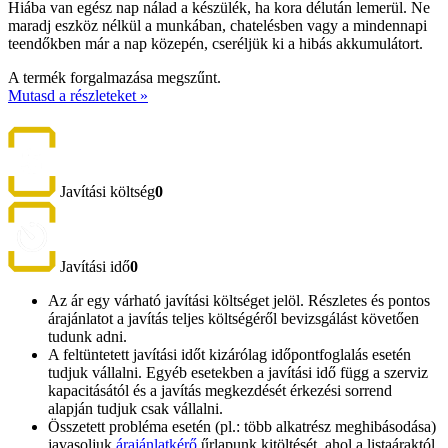
Hiába van egész nap nálad a készülék, ha kora délután lemerül. Ne
maradj eszköz nélkül a munkában, chatelésben vagy a mindennapi
teendőkben már a nap közepén, cseréljük ki a hibás akkumulátort.
A termék forgalmazása megszűnt.
Mutasd a részleteket »
Javítási költség
0
Javítási idő
0
Az ár egy várható javítási költséget jelöl. Részletes és pontos
árajánlatot a javítás teljes költségéről bevizsgálást követően
tudunk adni.
A feltüntetett javítási időt kizárólag időpontfoglalás esetén
tudjuk vállalni. Egyéb esetekben a javítási idő függ a szerviz
kapacitásától és a javítás megkezdését érkezési sorrend
alapján tudjuk csak vállalni.
Összetett probléma esetén (pl.: több alkatrész meghibásodása)
javasoljuk
árajánlatkérő
űrlapunk kitöltését, ahol a listaáraktól