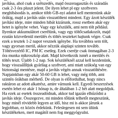
javítása, ahol csak a szétszedés, majd összeragasztás és száradás
csak 2-3 óra pluszt jelent. De ilyen lehet pl egy szoftveres
meghibásodás is, amikor több GB-nyi adatot kell mentenünk akár
órákig, majd a javítás után visszatölteni mindent. Egy ázott készülék
javítási ideje, mire minden hibát kizárunk, rossz esetben akár egy
hetet is igénybe vehet. Vagy egy készülék, ami nem tölt például.
Ilyenkor akkumulátort cserélünk, vagy egy töltőcsatlakozót, majd
ezután közvetlenül merülés és töltés teszteket hajtunk végre. Csak
ezek a tesztek 1-2 napot vesznek igénybe. Ha továbbra sem tölt,
vagy gyorsan merül, akkor nézzük alaplapi szinten tovább.
Töltésvezérlő IC, PM IC esetleg. Ezek cseréje csak önmagában 2-3
óra munka mikroszkóp alatt. Majd következik ismét a merülés és
töltés teszt. Újabb 1-2 nap. Sok készüléknél azzal kell kezdenünk,
hogy visszaállítjuk gyárilag a szoftvert, ami miatt szükség van egy
biztonsági mentésre, majd a javítás végén annak visszatöltésére.
Napjainkban egy akár 50-60 GB is lehet, vagy még több, ami
szintén órákban mérhető. De olyan is előfordulhat, hogy nincs
raktáron az adott alkatrész, amire várnunk kell. Egyedi beszerzések
esetén lehet ez akár 1 hónap is, de általában 1-2 hét alatt megoldjuk.
Ha ezek az esetek összeadódnak, akkor tud igazán elhúzódni a
javítás ideje. Összegezve, mi minden tőlünk telhetőt megteszünk,
hogy minél rövidebb legyen az idő, hisz mi is akkor járunk a
legjobban, ez közös érdekünk. Feleslegesen mi sem ülünk
készülékeken, mert magától nem fog meggyógyulni.