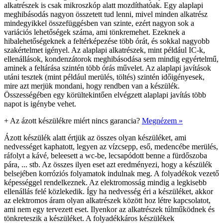
alkatrészek is csak mikroszkóp alatt mozdíthatóak. Egy alaplapi
meghibásodás nagyon összetett tud lenni, mivel minden alkatrész
mindegyikkel összefüggésben van szinte, ezért nagyon sok a
variációs lehetőségek száma, ami tönkremehet. Ezeknek a
hibalehetőségeknek a feltérképezése több órát, és sokkal nagyobb
szakértelmet igényel. Az alaplapi alkatrészek, mint például IC-k,
ellenállások, kondenzátorok meghibásodása sem mindig egyértelmű,
aminek a feltárása szintén több órás művelet. Az alaplapi javítások
utáni tesztek (mint például merülés, töltés) szintén időigényesek,
mire azt merjük mondani, hogy rendben van a készülék.
Összességében egy körültekintően elvégzett alaplapi javítás több
napot is igénybe vehet.
+
Az ázott készülékre miért nincs garancia?
Megnézem »
Ázott készülék alatt értjük az összes olyan készüléket, ami
nedvességet kaphatott, legyen az vízcsepp, eső, medencébe merülés,
ráfolyt a kávé, beleesett a wc-be, lecsapódott benne a fürdőszoba
pára, ... stb. Az összes ilyen eset azt eredményezi, hogy a készülék
belsejében korróziós folyamatok indulnak meg. A folyadékok vezető
képességgel rendelkeznek. Az elektromosság mindig a legkisebb
ellenállás felé közlekedik. Így ha nedvesség éri a készüléket, akkor
az elektromos áram olyan alkatrészek között hoz létre kapcsolatot,
ami nem egy tervezett eset. Ilyenkor az alkatrészek túlműködnek és
tönkreteszik a készüléket. A folyadékkáros készülékek